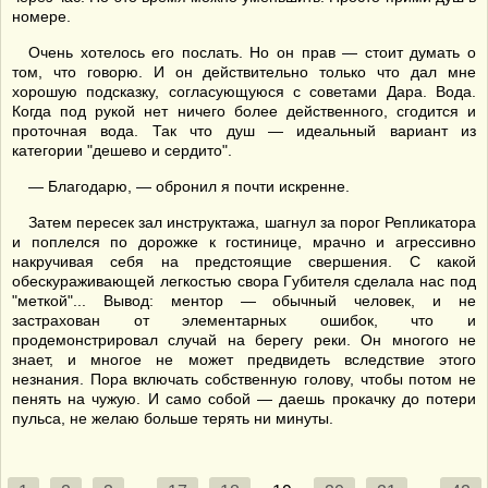
номере.
Очень хотелось его послать. Но он прав — стоит думать о
том, что говорю. И он действительно только что дал мне
хорошую подсказку, согласующуюся с советами Дара. Вода.
Когда под рукой нет ничего более действенного, сгодится и
проточная вода. Так что душ — идеальный вариант из
категории "дешево и сердито".
— Благодарю, — обронил я почти искренне.
Затем пересек зал инструктажа, шагнул за порог Репликатора
и поплелся по дорожке к гостинице, мрачно и агрессивно
накручивая себя на предстоящие свершения. С какой
обескураживающей легкостью свора Губителя сделала нас под
"меткой"... Вывод: ментор — обычный человек, и не
застрахован от элементарных ошибок, что и
продемонстрировал случай на берегу реки. Он многого не
знает, и многое не может предвидеть вследствие этого
незнания. Пора включать собственную голову, чтобы потом не
пенять на чужую. И само собой — даешь прокачку до потери
пульса, не желаю больше терять ни минуты.