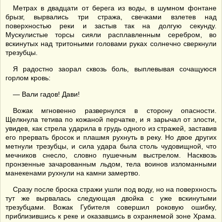
Метрах в двадцати от берега из воды, в шумном фонтане
брызг, вырвались три стража, свечками взлетев над
поверхностью реки и застыв так на долгую секунду.
Мускулистые торсы сияли расплавленным серебром, во
вскинутых над тритоньими головами руках солнечно сверкнули
трезубцы.
Я радостно заорал сквозь боль, выплевывая сочащуюся
горлом кровь:
— Вали гадов! Дави!
Вожак мгновенно развернулся в сторону опасности.
Щелкнула тетива по кожаной перчатке, и я зарычал от злости,
увидев, как стрела ударила в грудь одного из стражей, заставив
его прервать бросок и плашмя рухнуть в реку. Но двое других
метнули трезубцы, и сила удара была столь чудовищной, что
мечников снесло, словно пушечным выстрелом. Насквозь
пронзенные зачарованным льдом, тела воинов изломанными
манекенами рухнули на камни замертво.
Сразу после броска стражи ушли под воду, но на поверхность
тут же вырвалась следующая двойка с уже вскинутыми
трезубцами. Вожак Губителя совершил роковую ошибку,
приблизившись к реке и оказавшись в охраняемой зоне Храма.