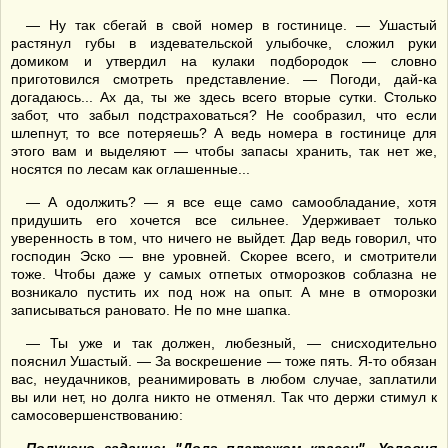
— Ну так сбегай в свой номер в гостинице. — Ушастый
растянул губы в издевательской улыбочке, сложил руки
домиком и утвердил на кулаки подбородок — словно
приготовился смотреть представление. — Погоди, дай-ка
догадаюсь... Ах да, ты же здесь всего вторые сутки. Столько
забот, что забыл подстраховаться? Не сообразил, что если
шлепнут, то все потеряешь? А ведь номера в гостинице для
этого вам и выделяют — чтобы запасы хранить, так нет же,
носятся по лесам как оглашенные...
— А одолжить? — я все еще само самообладание, хотя
придушить его хочется все сильнее. Удерживает только
уверенность в том, что ничего не выйдет. Дар ведь говорил, что
господин Эско — вне уровней. Скорее всего, и смотрители
тоже. Чтобы даже у самых отпетых отморозков соблазна не
возникало пустить их под нож на опыт. А мне в отморозки
записываться рановато. Не по мне шапка.
— Ты уже и так должен, любезный, — снисходительно
пояснил Ушастый. — За воскрешение — тоже пять. Я-то обязан
вас, неудачников, реанимировать в любом случае, заплатили
вы или нет, но долга никто не отменял. Так что держи стимул к
самосовершенствованию: