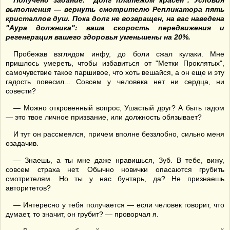
Получено задание: "Долг платежом красен". Условия
выполнения — вернуть смотрителю Репликатора пять
кристаллов душ. Пока долг не возвращен, на вас наведена
"Аура должника": ваша скорость
передвижения
и
регенерация вашего здоровья уменьшены на 20%.
Пробежав взглядом инфу, до боли сжал кулаки. Мне
пришлось умереть, чтобы избавиться от "Метки Проклятых",
самочувствие такое паршивое, что хоть вешайся, а он еще и эту
гадость повесил... Совсем у человека нет ни сердца, ни
совести?
— Можно откровенный вопрос, Ушастый друг? А быть гадом
— это твое личное призвание, или должность обязывает?
И тут он рассмеялся, причем вполне беззлобно, сильно меня
озадачив.
— Знаешь, а ты мне даже нравишься, Зуб. В тебе, вижу,
совсем страха нет. Обычно новички опасаются грубить
смотрителям. Но ты у нас бунтарь, да? Не признаешь
авторитетов?
— Интересно у тебя получается — если человек говорит, что
думает, то значит, он грубит? — проворчал я.