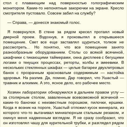
стол с плавающим над поверхностью голографическим
монитором. Какие-то непонятные закорючки на экране. Кресло
смотрителя пустовало. Совсем забил на службу?
— Справа, — донесся знакомый голос.
Я повернулся. В стене за рядом кресел протаял новый
дверной проем. Вздохнув, я проковылял в открывшееся
помещение. Свет все еще заставлял щуриться, толком не
рассмотреть... Но понятно, что все помещение занято
разнообразным оборудованием. Столы со всякой всячиной,
шкафчики с тикающими таймерами, окна дисплеев с бегущими
логами о текущих процессах, реторты, колбы и змеевики. В
нескольких стеклянных шкафах — целые батареи двухлитровых
банок с прозрачным красноватым содержимым — настойка
здоровья. На разлив. Да, помню, Дар говорил, что Ушастый —
травник и алхимик. А это, ясное дело, его рабочее место.
Хозяин лаборатории обнаружился в дальнем правом углу —
за столярным столом, заваленным всевозможной всячиной —
какие-то баночки с неизвестным порошком, пилочки, ершики.
Когда я возник на пороге, Ушастый отложил кусок минерала, из
которого что-то вытачивал миниатюрным стальным резаком, и
окинул меня надменным взглядом. Я не сразу сообразил, что
он изготовлял чашу для курительной трубки, и разглядел рядом