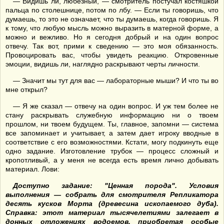
— Видишь ли, любезный, — смотритель постучал костяшкой
пальца по столешнице, потом по лбу. — Если ты говоришь, что
думаешь, то это не означает, что ты думаешь, когда говоришь. Я
к тому, что любую мысль можно выразить в матерной форме, а
можно и вежливо. Но я сегодня добрый и на один вопрос
отвечу. Так вот, прими к сведению — это моя обязанность.
Провоцировать вас, чтобы увидеть реакцию. Откровенные
эмоции, видишь ли, наглядно раскрывают черты личности.
— Значит мы тут для вас — лабораторные мыши? И что ты во
мне открыл?
— Я же сказал — отвечу на один вопрос. И уж тем более не
стану раскрывать служебную информацию ни о твоем
прошлом, ни твоем будущем. Ты, главное, запомни — система
все запоминает и учитывает, а затем дает игроку вводные в
соответствие с его возможностями. Кстати, могу подкинуть еще
одно задание. Изготовление трубок — процесс сложный и
кропотливый, а у меня не всегда есть время лично добывать
материал. Лови:
Доступно задание: "Ценная порода". Условия
выполнения — собрать для смотрителя Репликатора
десять кусков Морта (древесина ископаемого дуба).
Справка: этот материал тысячелетиями
залегает в
донных отложениях
водоемов
, приобрета
я
особые