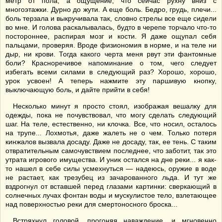
метр от пола, а ощущение, что сейчас рухну вниз с
многоэтажки. Дурно до жути. А еще боль. Бедро, грудь, плечи...
боль терзала и выкручивала так, словно стрелы все еще сидели
во мне. И голова раскалывалась, будто в черепе торчало что-то
постороннее, распирая мозг и кости. Я даже ощупал себя
пальцами, проверяя. Вроде физиономия в норме, и на теле ни
дыр, ни крови. Тогда какого черта меня рвут эти фантомные
боли? Красноречивое напоминание о том, чего следует
избегать всеми силами в следующий раз? Хорошо, хорошо,
урок усвоен! А теперь нажмите эту паршивую кнопку,
выключающую боль, и дайте прийти в себя!
Несколько минут я просто стоял, изображая вешалку для
одежды, пока не почувствовал, что могу сделать следующий
шаг. На теле, естественно, ни клочка. Все, что носил, осталось
на трупе... Лохмотья, даже жалеть не о чем. Только потеря
кинжалов вызвала досаду. Даже не досаду, так, ее тень. С таким
отвратительным самочувствием последнее, что заботит, так это
утрата игрового имущества. И уник остался на дне реки... я как-
то нашел в себе силы усмехнуться — надеюсь, оружие в воде
не растает, как трезубец из зачарованного льда. И тут же
вздрогнул от вставшей перед глазами картинки: сверкающий в
солнечных лучах фонтан воды и мускулистое тело, взлетающее
над поверхностью реки для смертоносного броска...
Встряхнул головой, прогоняя наваждение, и мгновенно