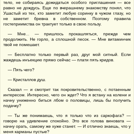
тело, не собираясь дожидаться особого приглашения — все
равно не дождусь. Еще по вчерашнему знакомству понял, что
Ушастый из тех, кто заметит любую соринку в чужом глазу, но
не заметит бревна в собственном. Поэтому правила
гостеприимства он трактует только в свою пользу.
— Мне... — пришлось прокашляться, прежде чем
продолжить. Не горло, а сплошной песок. — Мне витаминчик
твой не помешает.
— Бесплатно только первый раз, друг мой ситный. Если
жаждешь инъекцию прямо сейчас — плати пять кридов.
— Пять чего?
— Кристаллов душ.
Сказал — и смотрит так покровительственно, с потаенным
интересом. Интересно, чего он ждет? Что я встану на колени и
начну униженно биться лбом о половицы, лишь бы получить
подачку?
— Ты же понимаешь, что я только что из саркофага? —
говорю на удивление спокойно. Это все голова виновата —
начну орать, самому же хуже станет. — И отлично знаешь, что у
меня карманы пустые?