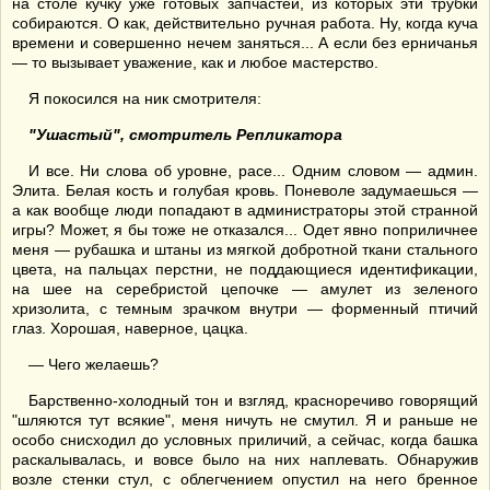
на столе кучку уже готовых запчастей, из которых эти трубки
собираются. О как, действительно ручная работа. Ну, когда куча
времени и совершенно нечем заняться... А если без ерничанья
— то вызывает уважение, как и любое мастерство.
Я покосился на ник смотрителя:
"Ушастый", смотритель Репликатора
И все. Ни слова об уровне, расе... Одним словом — админ.
Элита. Белая кость и голубая кровь. Поневоле задумаешься —
а как вообще люди попадают в администраторы этой странной
игры? Может, я бы тоже не отказался... Одет явно поприличнее
меня — рубашка и штаны из мягкой добротной ткани стального
цвета, на пальцах перстни, не поддающиеся идентификации,
на шее на серебристой цепочке — амулет из зеленого
хризолита, с темным зрачком внутри — форменный птичий
глаз. Хорошая, наверное, цацка.
— Чего желаешь?
Барственно-холодный тон и взгляд, красноречиво говорящий
"шляются тут всякие", меня ничуть не смутил. Я и раньше не
особо снисходил до условных приличий, а сейчас, когда башка
раскалывалась, и вовсе было на них наплевать. Обнаружив
возле стенки стул, с облегчением опустил на него бренное