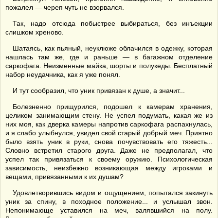
пожалел — череп чуть не взорвался.
Так, надо отсюда побыстрее выбираться, без инъекции
слишком хреново.
Шатаясь, как пьяный, неуклюже облачился в одежку, которая
нашлась там же, где и раньше — в багажном отделение
саркофага. Неизменные майка, шорты и полукеды. Бесплатный
набор неудачника, как я уже понял.
И тут сообразил, что уник привязан к душе, а значит...
Болезненно прищурился, подошел к камерам хранения,
целиком занимающим стену. Не успел подумать, какая же из
них моя, как дверка камеры напротив саркофага распахнулась,
и я слабо улыбнулся, увидел свой старый добрый меч. Приятно
было взять уник в руки, снова почувствовать его тяжесть...
Словно встретил старого друга. Даже не предполагал, что
успел так привязаться к своему оружию. Психологическая
зависимость, неизбежно возникающая между игроками и
вещами, привязанными к их душам?
Удовлетворившись видом и ощущением, попытался закинуть
уник за спину, в походное положение... и услышал звон.
Непонимающе уставился на меч, валявшийся на полу.