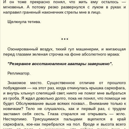
И он тоже прекрасно понял, что жить ему осталось —
мгновенья. А потому резко развернулся с луком в руках и
направил граненый наконечник стрелы мне в лицо.
Щелкнула тетива.
* * *
Озонированный воздух, тихий гул машинерии, и мигающая
перед глазами зеленая строчка на фоне абсолютного мрака:
"Резервное восстановление аватары завершено".
Репликатор.
Знакомое место. Существенное отличие от прошлого
побуждения — на этот раз, когда откинулась крышка саркофага,
и внутрь хлынул слепящий свет, никто не помог мне выбраться
из гроба. Я ждал довольно долго, пока не понял, что помощи не
будет. Обслуживание выше всяких похвал... Внимание только к
новичкам? Тело не слушалось, как и первый раз, с трудом
заставил себя сесть. Глаза старался не открывать — жгло.
Нестерпимо. Трясущимися пальцами вцепился в край
саркофага, кое-как перебрался на пол. Вроде и высота всего