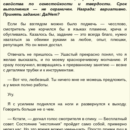
свойства
по
огнестойкост
и
и твердост
и
. Срок
выполнения — не ограничен. Награда: вариативно.
Принять задание: Да/Нет?
Если бы взглядом можно было поджечь — чесслово,
смотритель уже корчился бы в языках пламени, крича и
обугливаясь. Казалось бы, задание — это всегда благо, нужно
хвататься за обеими руками за любое, опыт, плюшки,
репутация. Но он меня достал.
Отвечать не пришлось — Ушастый прекрасно понял, что я
желаю высказать, и по моему красноречивому молчанию. И
сразу поскучнел, возвращаясь к прерванному занятию — возне
с деталями трубки и к инструментам.
— Вот что, любезный. Ты ничего мне не можешь предложить,
а у меня полно работы.
Угу.
Я с усилием поднялся на ноги и развернулся к выходу.
Говорить больше не о чем.
— Кстати, — догнал голос смотрителя в спину. — Бесплатный
совет. Состояние "нестояния" пройдет само собой, примерно
через час. Но это время можно уменьшить. Просто прими душ в