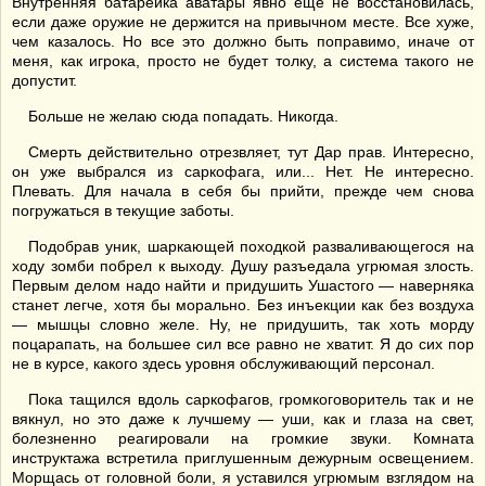
Внутренняя батарейка аватары явно еще не восстановилась,
если даже оружие не держится на привычном месте. Все хуже,
чем казалось. Но все это должно быть поправимо, иначе от
меня, как игрока, просто не будет толку, а система такого не
допустит.
Больше не желаю сюда попадать. Никогда.
Смерть действительно отрезвляет, тут Дар прав. Интересно,
он уже выбрался из саркофага, или... Нет. Не интересно.
Плевать. Для начала в себя бы прийти, прежде чем снова
погружаться в текущие заботы.
Подобрав уник, шаркающей походкой разваливающегося на
ходу зомби побрел к выходу. Душу разъедала угрюмая злость.
Первым делом надо найти и придушить Ушастого — наверняка
станет легче, хотя бы морально. Без инъекции как без воздуха
— мышцы словно желе. Ну, не придушить, так хоть морду
поцарапать, на большее сил все равно не хватит. Я до сих пор
не в курсе, какого здесь уровня обслуживающий персонал.
Пока тащился вдоль саркофагов, громкоговоритель так и не
вякнул, но это даже к лучшему — уши, как и глаза на свет,
болезненно реагировали на громкие звуки. Комната
инструктажа встретила приглушенным дежурным освещением.
Морщась от головной боли, я уставился угрюмым взглядом на