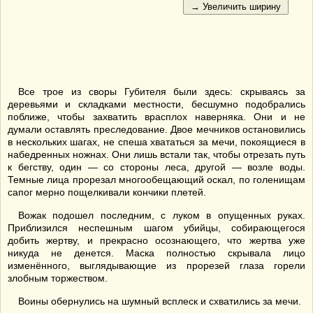
Все трое из своры Губителя были здесь: скрываясь за
деревьями и складками местности, бесшумно подобрались
поближе, чтобы захватить врасплох наверняка. Они и не
думали оставлять преследование. Двое мечников остановились
в нескольких шагах, не спеша хвататься за мечи, покоящиеся в
набедренных ножнах. Они лишь встали так, чтобы отрезать путь
к бегству, один — со стороны леса, другой — возле воды.
Темные лица прорезал многообещающий оскал, по голенищам
сапог мерно пощелкивали кончики плетей.
Вожак подошел последним, с луком в опущенных руках.
Приблизился неспешным шагом убийцы, собирающегося
добить жертву, и прекрасно осознающего, что жертва уже
никуда не денется. Маска полностью скрывала лицо
изменённого, выглядывающие из прорезей глаза горели
злобным торжеством.
Воины обернулись на шумный всплеск и схватились за мечи.