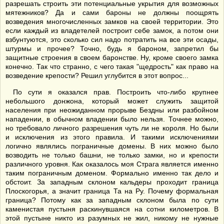
разрешать строить эти потенциальные укрытия для возможных
мятежников? Да и сами бароны не должны поощрять
возведения многочисленных замков на своей территории. Это
если каждый из владетелей построит себе замок, а потом они
взбунтуются, это сколько сил надо потратить на все эти осады,
штурмы и прочее? Точно, будь я бароном, запретил бы
защитные строения в своем баронстве. Ну, кроме своего замка
конечно. Так что странно, с чего такая "щедрость" как право на
возведение крепости? Решил углубится в этот вопрос...
По сути я оказался прав. Построить что-либо крупнее
небольшого донжона, который может служить защитой
населения при неожиданном прорыве Бездны или разбойном
нападении, в обычном владении было нельзя. Точнее можно,
но требовало личного разрешения чуть ли не короля. Но были
и исключения из этого правила. И такими исключениями
логично являлись пограничные домены. В них можно было
возводить не только башни, не только замки, но и крепости
различного уровня. Как оказалось моя Страга является именно
таким пограничным доменом. Формально именно так дело и
обстоит. За западным склоном кальдеры проходит граница
Плоскогорья, а значит граница Та на Ру. Почему формальная
граница? Потому как за западным склоном была по сути
каменистая пустыня раскинувшаяся на сотни километров. В
этой пустыне никто из разумных не жил, никому не нужные