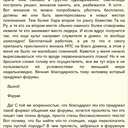
построить решил, монахов нанять, ага, разбежался. А хотя...
Вот монахов то можно попробовать уболтать бесплатно,
должны же они быть заинтересованы в новых местах
поклонения. Тем более Уара второе по рангу божество Та на
Ру, а те кто на втором месте обычно намного более сговорчивы
нежели те кто занимают место лидера. И если вдруг получится
так, что еще культ направит служителя в домен, то вообще
шоколадно! Бесплатный работник, а уж то что я смогу
припахать присланного монаха НПС на благо домена, в этом у
меня не было ни малейших сомнений. Кажется у меня начало
вырисовываться что-то вроде первоначального плана! Но я не
бросился сломя голову его осуществлять, все же тут игра и не
пользоваться её условностями по меньшей мере
недальновидно. Вечная благодарность тому человеку который
придумал форумы.
Выход.
Форум.
Да! С той же искренностью, что благодарил тех кто придумал
такой формат общения как форумы, хочется проклясть тех кто
пишет там тонны флуда, просто стены бессмысленного текста!
Вот почему, что бы найти что-то стоящее, надо перелопатить
горы пустой породы? В чем прелесть, забраться в форумную