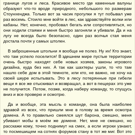
границе лугов и леса. Красивое место где каменные валуны
образуют что-то вроде природного, небольшого по размерам
Стоунхенджа. Только вот за часик прогулки я тут побывал уже
раз восемь. Стоило мне войти в лес, как здравствуйте волки или
кабаны. Нет, конечно, пробовал бегать или сопротивляться, но
они ходили стаями и меня быстро загоняли и убивали. Да и на
лугу не всегда было безопасно, один раз волчья стая меня
достала почти у самых штолен.
В заброшенные штольни я вообще не полез. Ну их! Кто знает,
что там успело поселится! В здешнем мире пустые территории
очень быстро находят себе новых хозяев, законы игрового
дизайна, куда без них. А так как шахтеры ушли, то что там
нашло себе дом в этой темноте, или кто, не важно, не хочу на
своей шкуре испытывать. Это в лесу потерянные при гибели
вещи я все же отыскивал и возвращал, а вот в пещерах это уже
не получится. Потом, позже, когда наберу команду, то спущусь
вниз и все проверю и осмотрю.
Да и вообще, эта мысль о команде, она была наиболее
здравой из всех, что пришли мне в голову за время осмотра
домена. А то правильно смеялся шут барона, смешно, меня
убивают мобы в моём же домене. Нет, мне не смешно, но
расскажи кому, точно поднимут на смех, а если игроки узнают,
то посмешищем на сотнях форумов стану в тот же миг. Вот это