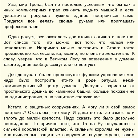
Увы, мир Трона, был не настолько условным, что бы как в
иных компьютерных играх кликнуть куда-то мышкой и если
достаточно ресурсов нужное здание построиться само.
Придется все делать своими руками или приглашать
профессионалов.
Одно радует, все оказалось достаточно логично и понятно.
Вот список того, что можно, вот того, что нельзя или
нежелательно. Например можно построить в Страге такое
производство как лесопилка, можно, но очень не желательно. К
слову, уверен, что в Великом Лесу за возведение в домене
такого здания вообще сожгут или четвертуют.
Для доступа в более продвинутые функции управления мне
надо было построить что-то в роде ратуши, некий
административный центр домена. Доступны варианты от
простенького домика до каменной башни, больше похожей не
на администрацию, а на защитное сооружение.
Кстати, о защитных сооружениях. А могу ли я свой замок
построить? Оказалось, что могу. И даже не только замок но и
вплоть до малой крепости. Надо сказать это было довольно
неожиданно. По причине того, что Та на Ру государство с
сильной королевской властью. А сильным королям не нужны
многочисленные защитные сооружения внутри страны, зачем