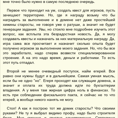
мне точно было нужно в самую последнюю очередь.
Первое что приходит на ум, создать квест для игроков, пусть
зачищают территорию. Но, где я награду возьму что бы
наградить за выполнение и в домене нет даже простейшей
хижины старосты, не говоря уже о ратуши, а значит не будет
генерации задания. Увы, но стоило мне подробнее изучить этот
вопрос, как всплыла эта безрадостная новость. Да, я могу
создавать квесты и назначать за них материальную награду. Да,
игра сама все просчитает и назначит сколько опыта будет
получено игроком за выполнение моего задания. Но, что бы все
это заработало, надо сперва возвести специализированное
строение. А на это надо время, деньги и работники. То есть
этот путь отпадал.
Второй не менее очевидный поступок, найм егерей. Все
равно они нужны будут и в дальнейшем. Самая умная мысль,
если бы не одно "но". Егеря проходят как служащие домена, а
значит и оплата их труда должна идти по бухгалтерии
владения. А у меня там жирная цифра ноль в финансах. То
есть при соблюдении фискального пакта, я сейчас не то что
егерей, а вообще никого нанять не могу.
Стоп! А как я построю тот же домик старосты? Что своими
руками? Не ту я выбрал видимо профу, надо было строителя
брать. Мне смешно и грустно одновременно. Святилище