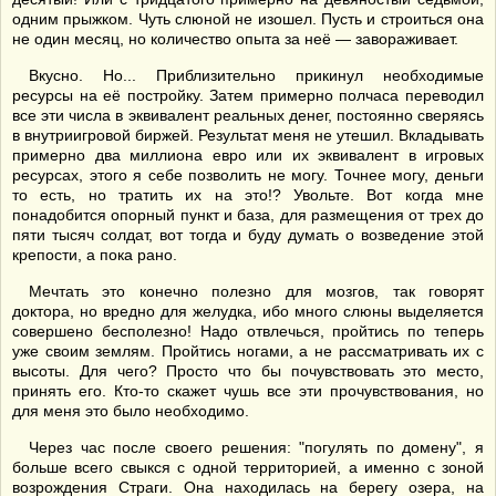
одним прыжком. Чуть слюной не изошел. Пусть и строиться она
не один месяц, но количество опыта за неё — завораживает.
Вкусно. Но... Приблизительно прикинул необходимые
ресурсы на её постройку. Затем примерно полчаса переводил
все эти числа в эквивалент реальных денег, постоянно сверяясь
в внутриигровой биржей. Результат меня не утешил. Вкладывать
примерно два миллиона евро или их эквивалент в игровых
ресурсах, этого я себе позволить не могу. Точнее могу, деньги
то есть, но тратить их на это!? Увольте. Вот когда мне
понадобится опорный пункт и база, для размещения от трех до
пяти тысяч солдат, вот тогда и буду думать о возведение этой
крепости, а пока рано.
Мечтать это конечно полезно для мозгов, так говорят
доктора, но вредно для желудка, ибо много слюны выделяется
совершено бесполезно! Надо отвлечься, пройтись по теперь
уже своим землям. Пройтись ногами, а не рассматривать их с
высоты. Для чего? Просто что бы почувствовать это место,
принять его. Кто-то скажет чушь все эти прочувствования, но
для меня это было необходимо.
Через час после своего решения: "погулять по домену", я
больше всего свыкся с одной территорией, а именно с зоной
возрождения Страги. Она находилась на берегу озера, на