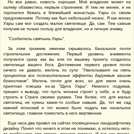
Но все равно, новость хорошая. Моё владение может на
халяву обзавестись первым строением. И тем не менее, я не
торопился бежать в ближайший монастырь Уары со своим
предложением. Потому как был небольшой нюанс. Я как монах
Уары сам мог создать малое святилище. Да, сам. Тем самым
получив не только пользу для владения, но и личную ачивку.
"Создатель святынь Уары".
За этим громким именем скрывалось банальное почти
строительное достижение. Первый уровень ачивмента
получался сразу как вы или по вашему проекту создалось
святилище вашего бога. Достижение первого уровня почти
ничего не давало, мелочь по сути:
"Увеличивает на пять
процентов все положительные эффекты даруемые вашим
божеством"
. Мелочь почти для всех, но для меня очень
приятная плюшка из-за "Щита Уары". Немного подумав,
пришел к выводу, что пусть монахи строят у себя, а я буду
строить в Страге своими руками. Тем более, что для малых
святилищ не нужны какие-то особые навыки. Да, тот же сад
камней японский и тот можно было подать как начальное
святилище, главное поместить в него жертвенник.
Еще часа два провел на сайтах посвященных ландшафтному
дизайну. Понял что ничего в этом не понимаю, а хотелось чего-
то особенного для своего, личного домена. И тут, как всегда,