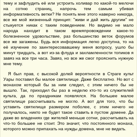
тему и зафлудить её или устроить холивар по какой-то мелочи
на сотню страниц, напрочь тем самым убивая
информативность ветки? Не понять мне этого наверно никогда,
все же мой жизненный принцип: "живи и дай жить другим" не
стыкуется никак с таким поведением. Но видимо не мало
народа находит в таком времяпровождении какое-то
болезненное удовольствие, раз большинство веток форумов
все же загажены. Будь вся информация легко доступна, то на
её изучение по заинтересовавшему меня вопросу, ушло бы
минут тридцать, а вот из-за флуда и захламленности топиков я
завяз на все три часа. Завяз, но все же смог прояснить нужную
мне тему.
Я был прав, с высокой долей вероятности в Страге культ
Уары поставил бы малое святилище. Даже бесплатно. Но вот с
монахом который бы за ним следил, с этим ничего бы не
вышло. Так, приходил бы раз в неделю кто-то из служителей
культа, да по праздникам появлялся. На большее малое
святилище рассчитывать не могло. А вот для того, что бы
уставить святилище размером поболее, с этим ничего не
получалось, никто не будет такое ставить в пустом домене. Да
даже во владениях где жителей меньше сотни, рассчитывать на
что-то большее не стоит. Это значит, что постоянного монаха,
которого можно припахать на нужды домена, мне не видать.