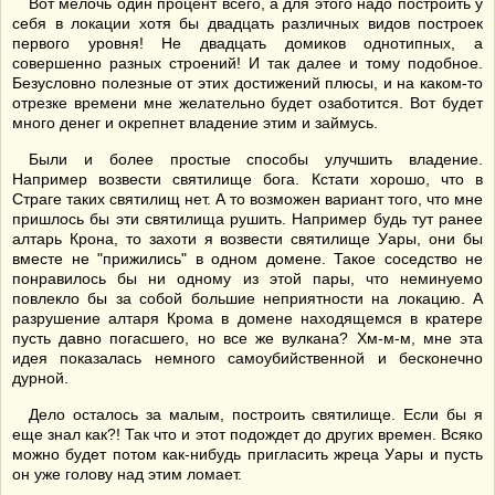
Вот мелочь один процент всего, а для этого надо построить у
себя в локации хотя бы двадцать различных видов построек
первого уровня! Не двадцать домиков однотипных, а
совершенно разных строений! И так далее и тому подобное.
Безусловно полезные от этих достижений плюсы, и на каком-то
отрезке времени мне желательно будет озаботится. Вот будет
много денег и окрепнет владение этим и займусь.
Были и более простые способы улучшить владение.
Например возвести святилище бога. Кстати хорошо, что в
Страге таких святилищ нет. А то возможен вариант того, что мне
пришлось бы эти святилища рушить. Например будь тут ранее
алтарь Крона, то захоти я возвести святилище Уары, они бы
вместе не "прижились" в одном домене. Такое соседство не
понравилось бы ни одному из этой пары, что неминуемо
повлекло бы за собой большие неприятности на локацию. А
разрушение алтаря Крома в домене находящемся в кратере
пусть давно погасшего, но все же вулкана? Хм-м-м, мне эта
идея показалась немного самоубийственной и бесконечно
дурной.
Дело осталось за малым, построить святилище. Если бы я
еще знал как?! Так что и этот подождет до других времен. Всяко
можно будет потом как-нибудь пригласить жреца Уары и пусть
он уже голову над этим ломает.