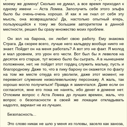
моему же домену! Сколько не думал, а все время приходил к
одному имени — Аста Ломеа. Заполучить себе этого эльфа
было бы очень-очень хорошо. И как я не гнал от себя эту
мысль, она возвращалась! Да, настолько опытный егерь,
пользующийся к тому же большим авторитетом в данной
местности, решил бы сразу множество моих проблем.
Он зол на барона, он любит свою работу. Ему знакома
Страга. Да скорее всего, лучше него кальдеру вообще никто не
знает. Пойдет он на меня работать? А вот это не факт. Я молод
и мал уровнем, это урон его чести. Вот был бы я левелов на
десяток его старше, тут можно было бы сыграть. А в нынешнем
положении, нет, не пойдет этот гордец служить мальку, пусть и
благородному. Даже то, что в пику барону он окажется по факту
на том же месте откуда его уволили, даже этот момент, не
перевесит служение низколевельному персонажу. А жаль, так
хорошо могло получиться! Правда я замечтался. Даже если он
согласится, мне его пока не нанять, ибо денег в домене нет.
Отложим вопрос с Аста Ломеа до лучших времен, жаль, что
вопрос о безопасности в своей же локации откладывать
надолго, вариант не из лучших.
Безопасность...
Это слово никак не шло у меня из головы, засело как заноза,