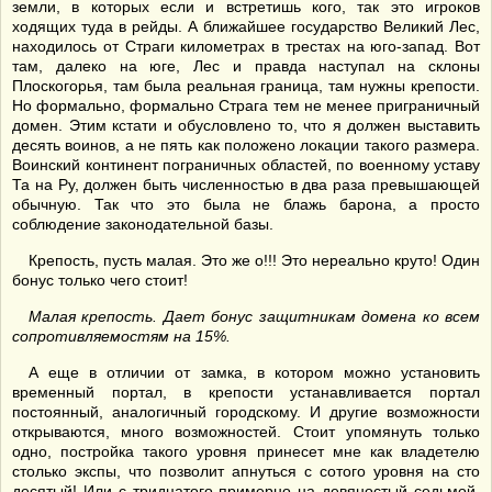
земли, в которых если и встретишь кого, так это игроков
ходящих туда в рейды. А ближайшее государство Великий Лес,
находилось от Страги километрах в трестах на юго-запад. Вот
там, далеко на юге, Лес и правда наступал на склоны
Плоскогорья, там была реальная граница, там нужны крепости.
Но формально, формально Страга тем не менее приграничный
домен. Этим кстати и обусловлено то, что я должен выставить
десять воинов, а не пять как положено локации такого размера.
Воинский континент пограничных областей, по военному уставу
Та на Ру, должен быть численностью в два раза превышающей
обычную. Так что это была не блажь барона, а просто
соблюдение законодательной базы.
Крепость, пусть малая. Это же о!!! Это нереально круто! Один
бонус только чего стоит!
Малая крепость. Дает бонус защитникам домена ко всем
сопротивляемостям на 15%.
А еще в отличии от замка, в котором можно установить
временный портал, в крепости устанавливается портал
постоянный, аналогичный городскому. И другие возможности
открываются, много возможностей. Стоит упомянуть только
одно, постройка такого уровня принесет мне как владетелю
столько экспы, что позволит апнуться с сотого уровня на сто
десятый! Или с тридцатого примерно на девяностый седьмой,