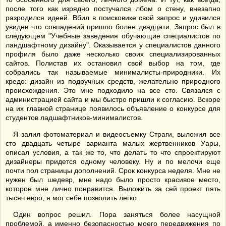
после того как изрядно постучался лбом о стену, внезапно
разродился идеей. Вбил в поисковике свой запрос и удивился
увидев что совпадений пришло более двадцати. Запрос был в
следующем "Учебные заведения обучающие специалистов по
ландшафтному дизайну". Оказывается у специалистов данного
профиля было даже несколько своих специализированных
сайтов. Полистав их остановил свой выбор на том, где
собрались так называемые минималисты-природники. Их
кредо: дизайн из подручных средств, желательно природного
происхождения. Это мне подходило на все сто. Связался с
администрацией сайта и мы быстро пришли к согласию. Вскоре
на их главной странице появилось объявление о конкурсе для
студентов ладшафтников-минималистов.
Я залил фотоматериал и видеосъемку Страги, выложил все
сто двадцать четыре варианта малых жертвенников Уары,
описал условия, а так же то, что делать то что спроектируют
дизайнеры придется одному человеку. Ну и по мелочи еще
почти пол страницы дополнений. Срок конкурса неделя. Мне не
нужен был шедевр, мне надо было просто красивое место,
которое мне лично понравится. Выложить за сей проект пять
тысяч евро, я мог себе позволить легко.
Один вопрос решил. Пора заняться более насущной
проблемой, а именно безопасностью моего передвижения по