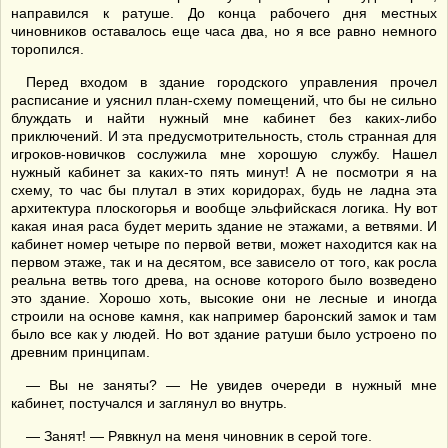
направился к ратуше. До конца рабочего дня местных
чиновников оставалось еще часа два, но я все равно немного
торопился.
Перед входом в здание городского управления прочел
расписание и уяснил план-схему помещений, что бы не сильно
блуждать и найти нужный мне кабинет без каких-либо
приключений. И эта предусмотрительность, столь странная для
игроков-новичков сослужила мне хорошую службу. Нашел
нужный кабинет за каких-то пять минут! А не посмотри я на
схему, то час бы плутал в этих коридорах, будь не ладна эта
архитектура плоскогорья и вообще эльфийскася логика. Ну вот
какая иная раса будет мерить здание не этажами, а ветвями. И
кабинет номер четыре по первой ветви, может находится как на
первом этаже, так и на десятом, все зависело от того, как росла
реальна ветвь того древа, на основе которого было возведено
это здание. Хорошо хоть, высокие они не лесные и иногда
строили на основе камня, как например баронский замок и там
было все как у людей. Но вот здание ратуши было устроено по
древним принципам.
— Вы не заняты? — Не увидев очереди в нужный мне
кабинет, постучался и заглянул во внутрь.
— Занят! — Рявкнул на меня чиновник в серой тоге.