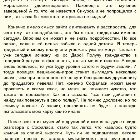
морального удовлетворения. Наконец-то это мучение
завершено! А то, что не навестил Сикурса и не попрощался с
ним, так глаза бы мои этого интригана не видели!
Конечно имело смысл зайти к интенданту и расспросить, для
чего ему так понадобилось, что бы я стал тридцатым именно
сегодня. Впрочем он может и не знать подробностей. Но все
равно, леди и её пешка забыли о одной детали. Я теперь
тридцатый и моему плану они угрожать уже не могут. Так как я
уже сегодня исчезну из ос Даро! Получу гражданство в
городской ратуше и фью-ю-ють, только меня и видели. А когда
вновь появлюсь, то уже буду уровня сотого и будучи эвалли. И
тогда позиция пешка-конь-игрок станет выглядеть несколько
иначе, чем при постановке её по сути бесправному дружиннику
до тридцатого левела! Нет, конечно Софаласи может меня
проклясть и всему каюк, но меня не покидает чувство, что
такого не произойдет. Как она сказала: "все твои действия я
найду как повернуть в свою пользу". Не помню дословно, но по
смыслу похоже. А значит, проклинать не будет, в надежде
использовать мою карту как-то иначе.
После всех этих мучений с дружиной и камня на душе в виде
разговора с Софаласи, стало так легко, что казалось будто
крылья за спиной выросли. Чуть ли не подпрыгивая, весело
напевая песню из старого мультфильма про чудо-остров,