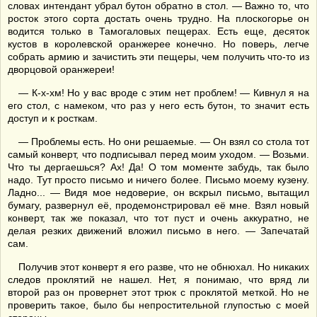
словах интендант убрал бутон обратно в стол. — Важно то, что
росток этого сорта достать очень трудно. На плоскогорье он
водится только в Тамогаловых пещерах. Есть еще, десяток
кустов в королевской оранжерее конечно. Но поверь, легче
собрать армию и зачистить эти пещеры, чем получить что-то из
дворцовой оранжереи!
— К-х-хм! Но у вас вроде с этим нет проблем! — Кивнул я на
его стол, с намеком, что раз у него есть бутон, то значит есть
доступ и к росткам.
— Проблемы есть. Но они решаемые. — Он взял со стола тот
самый конверт, что подписывал перед моим уходом. — Возьми.
Что ты дергаешься? Ах! Да! О том моменте забудь, так было
надо. Тут просто письмо и ничего более. Письмо моему кузену.
Ладно... — Видя мое недоверие, он вскрыл письмо, вытащил
бумагу, развернул её, продемонстрировал её мне. Взял новый
конверт, так же показал, что тот пуст и очень аккуратно, не
делая резких движений вложил письмо в него. — Запечатай
сам.
Получив этот конверт я его разве, что не обнюхал. Но никаких
следов проклятий не нашел. Нет, я понимаю, что вряд ли
второй раз он провернет этот трюк с проклятой меткой. Но не
проверить такое, было бы непростительной глупостью с моей