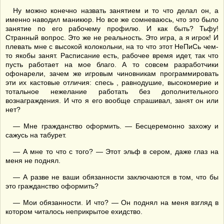
Ну можно конечно назвать занятием и то что делал он, а
именно наводил маникюр. Но все же сомневаюсь, что это было
занятие по его рабочему профилю. И как быть? Тьфу!
Странный вопрос. Это же не реальность. Это игра, а я игрок! И
плевать мне с высокой колокольни, на то что этот НеПиСь чем-
то якобы занят. Расписание есть, рабочее время идет, так что
пусть работает на мое благо. А то совсем разработчики
офонарели, зачем же игровым чиновникам программировать
эти их кастовые отличия: спесь , равнодушие, высокомерие и
тотальное нежелание работать без дополнительного
вознаграждения. И что я его вообще спрашивал, занят он или
нет?
— Мне гражданство оформить. — Бесцеремонно захожу и
сажусь на табурет.
— А мне то что с того? — Этот эльф в сером, даже глаз на
меня не поднял.
— А разве не ваши обязанности заключаются в том, что бы
это гражданство оформить?
— Мои обязанности. И что? — Он поднял на меня взгляд в
котором читалось неприкрытое ехидство.