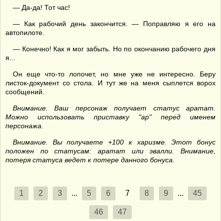
— Да-да! Тот час!
— Как рабочий день закончится. — Поправляю я его на
автопилоте.
— Конечно! Как я мог забыть. Но по окончанию рабочего дня
я...
Он еще что-то лопочет, но мне уже не интересно. Беру
листок-документ со стола. И тут же на меня сыплется ворох
сообщений.
Внимание. Ваш персонаж получает статус аратат.
Можно использовать приставку "ар" перед именем
персонажа.
Внимание. Вы получаете +100 к харизме. Этот бонус
положен по статусам: аратат или эвалли. Внимание,
потеря статуса ведет к потере данного бонуса.
1
2
3
...
5
6
7
8
9
...
45
46
47