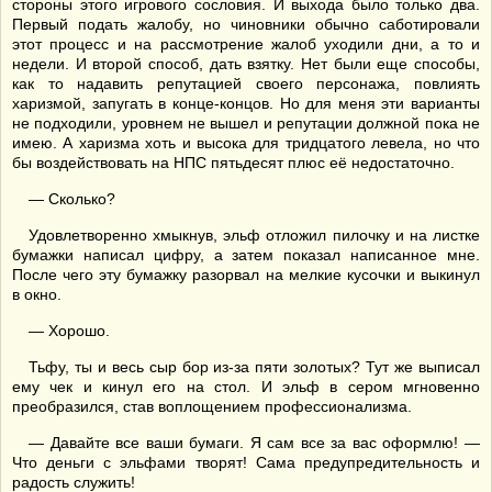
стороны этого игрового сословия. И выхода было только два.
Первый подать жалобу, но чиновники обычно саботировали
этот процесс и на рассмотрение жалоб уходили дни, а то и
недели. И второй способ, дать взятку. Нет были еще способы,
как то надавить репутацией своего персонажа, повлиять
харизмой, запугать в конце-концов. Но для меня эти варианты
не подходили, уровнем не вышел и репутации должной пока не
имею. А харизма хоть и высока для тридцатого левела, но что
бы воздействовать на НПС пятьдесят плюс её недостаточно.
— Сколько?
Удовлетворенно хмыкнув, эльф отложил пилочку и на листке
бумажки написал цифру, а затем показал написанное мне.
После чего эту бумажку разорвал на мелкие кусочки и выкинул
в окно.
— Хорошо.
Тьфу, ты и весь сыр бор из-за пяти золотых? Тут же выписал
ему чек и кинул его на стол. И эльф в сером мгновенно
преобразился, став воплощением профессионализма.
— Давайте все ваши бумаги. Я сам все за вас оформлю! —
Что деньги с эльфами творят! Сама предупредительность и
радость служить!