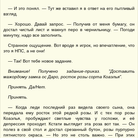
— И это понял. — Тут же вставил я в ответ на его пытливый
взгляд.
— Хорошо. Давай запрос. — Получив от меня бумагу, он
достал чистый лист и макнул перо в чернильницу. — Погоди
минутку, надо все заполнить.
Странное ощущение. Вот вроде я игрок, но впечатление, что
это я НПС, а не они!
— Так! Вот тебе новое задание.
Внимание! Получено задание-приказ. "Доставить
мажордому замка ос Даро, росток розы сорта Коаэлья".
Принять. Да/Нет.
Принять.
— Когда леди последний раз видела своего сына, она
передала ему росток этой редкой розы. И с тех пор розы
Коаэлья, пробуждают светлые чувства у госпожи, и её
депрессия проходит. Кстати выглядит эта роза вот так. — Он
полез в свой стол и достал срезанный бутон, розы пурпурно
пятнистого окраса. — Но это не столь важно. — При этих