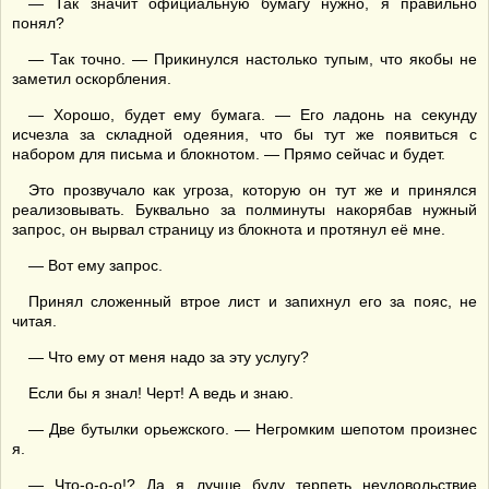
— Так значит официальную бумагу нужно, я правильно
понял?
— Так точно. — Прикинулся настолько тупым, что якобы не
заметил оскорбления.
— Хорошо, будет ему бумага. — Его ладонь на секунду
исчезла за складной одеяния, что бы тут же появиться с
набором для письма и блокнотом. — Прямо сейчас и будет.
Это прозвучало как угроза, которую он тут же и принялся
реализовывать. Буквально за полминуты накорябав нужный
запрос, он вырвал страницу из блокнота и протянул её мне.
— Вот ему запрос.
Принял сложенный втрое лист и запихнул его за пояс, не
читая.
— Что ему от меня надо за эту услугу?
Если бы я знал! Черт! А ведь и знаю.
— Две бутылки орьежского. — Негромким шепотом произнес
я.
— Что-о-о-о!? Да я лучше буду терпеть неудовольствие