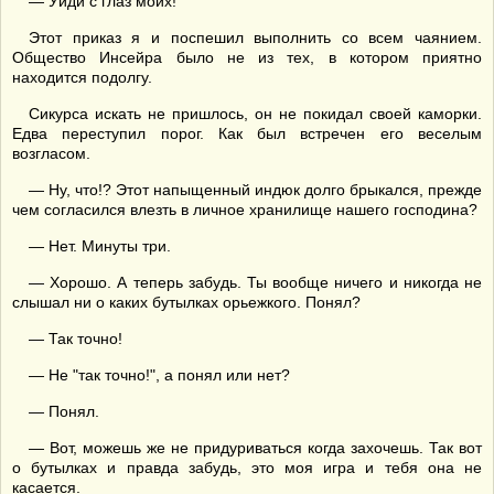
— Уйди с глаз моих!
Этот приказ я и поспешил выполнить со всем чаянием.
Общество Инсейра было не из тех, в котором приятно
находится подолгу.
Сикурса искать не пришлось, он не покидал своей каморки.
Едва переступил порог. Как был встречен его веселым
возгласом.
— Ну, что!? Этот напыщенный индюк долго брыкался, прежде
чем согласился влезть в личное хранилище нашего господина?
— Нет. Минуты три.
— Хорошо. А теперь забудь. Ты вообще ничего и никогда не
слышал ни о каких бутылках орьежкого. Понял?
— Так точно!
— Не "так точно!", а понял или нет?
— Понял.
— Вот, можешь же не придуриваться когда захочешь. Так вот
о бутылках и правда забудь, это моя игра и тебя она не
касается.