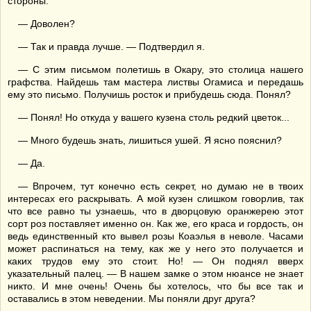
стороны.
— Доволен?
— Так и правда лучше. — Подтвердил я.
— С этим письмом полетишь в Окару, это столица нашего
графства. Найдешь там мастера листвы Огамиса и передашь
ему это письмо. Получишь росток и прибудешь сюда. Понял?
— Понял! Но откуда у вашего кузена столь редкий цветок...
— Много будешь знать, лишиться ушей. Я ясно пояснил?
— Да.
— Впрочем, тут конечно есть секрет, но думаю не в твоих
интересах его раскрывать. А мой кузен слишком говорлив, так
что все равно ты узнаешь, что в дворцовую оранжерею этот
сорт роз поставляет именно он. Как же, его краса и гордость, он
ведь единственный кто вывел розы Коаэлья в неволе. Часами
может распинаться на тему, как же у него это получается и
каких трудов ему это стоит. Но! — Он поднял вверх
указательный палец. — В нашем замке о этом нюансе не знает
никто. И мне очень! Очень бы хотелось, что бы все так и
оставались в этом неведении. Мы поняли друг друга?