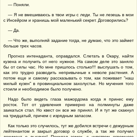
— Поняли.
— Я не вмешиваюсь в твои игры с леди. Ты не лезешь в мои
с Инсейром и хранишь мой маленький секрет. Договорились?
— Да.
— Что же, выполняй задание тогда, не думаю, что это займет
больше трех часов.
Прогноз интенаданта, оправдался. Слетать в Окару, найти
кузена и получить от него нужное. На самом деле это заняло
бы от силы час. Но мне пришлось столько!!! выслушать о том,
как это трудно разводить непривычные к неволе растения. А
потом еще и самому рассказывать о том, как поживает "наш
милый кузен" в провинциальном захолустье. Но мучения того
стоили и необходимое было получено.
Надо было видеть глаза мажордома когда я принес ему
росток. Тот от удивления примерно на полминуты даже
заикаться стал. Но квест он все же принял. И я тут же скакнул
на тридцатый, причем с изрядным запасом.
Как только это случилось, тут же добился встречи с дежурным
лейтенантом и закрыл договор о службе, а так же получил
документ о выслуге! Покидал замок, с чувством огромного