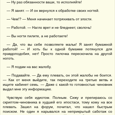
— Ну раз обязанности ваши, то исполняйте!
— Я занят. — И он вернулся к обработке своих ногтей.
— Чем!? — Меня начинает потряхивать от злости.
— Работой. — Нагло врет и не бледнеет, сволочь!
— Вы ногти пилите, а не работаете!
— Да, что вы себе позволяете мальк! Я занят бумажной
работой! — И хоть бы к одной бумажке потянулся для
правдоподобия, нет! Просто пилочка перескочила на другой
ноготь.
— Я подам на вас жалобу.
— Подавайте. — Да ему плевать, он этой жалобы не боится.
— Как от меня выйдите, так переходите на третью ветвь и
ищите кабинет семь. — Даже с какой-то готовностью чиновник
выдал мне эту информацию.
Чувствую себя идиотом. Полным. Сижу и препираюсь со
скриптом-чиновника в худшей его ипостаси, тому кому на все
плевать. Зашел на форум, почитал, что нашел быстрым
поиском. Не один я нарывался на неприкрытый саботаж со