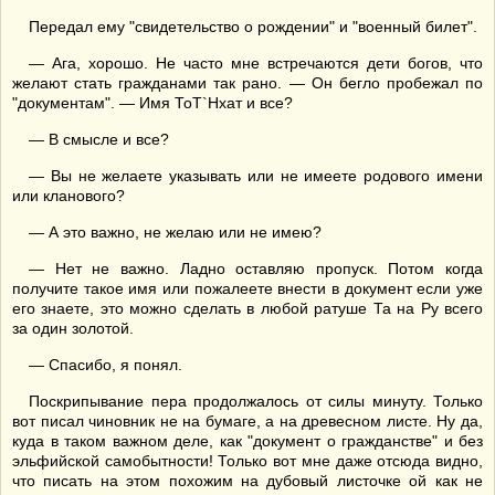
Передал ему "свидетельство о рождении" и "военный билет".
— Ага, хорошо. Не часто мне встречаются дети богов, что
желают стать гражданами так рано. — Он бегло пробежал по
"документам". — Имя ТоТ`Нхат и все?
— В смысле и все?
— Вы не желаете указывать или не имеете родового имени
или кланового?
— А это важно, не желаю или не имею?
— Нет не важно. Ладно оставляю пропуск. Потом когда
получите такое имя или пожалеете внести в документ если уже
его знаете, это можно сделать в любой ратуше Та на Ру всего
за один золотой.
— Спасибо, я понял.
Поскрипывание пера продолжалось от силы минуту. Только
вот писал чиновник не на бумаге, а на древесном листе. Ну да,
куда в таком важном деле, как "документ о гражданстве" и без
эльфийской самобытности! Только вот мне даже отсюда видно,
что писать на этом похожим на дубовый листочке ой как не