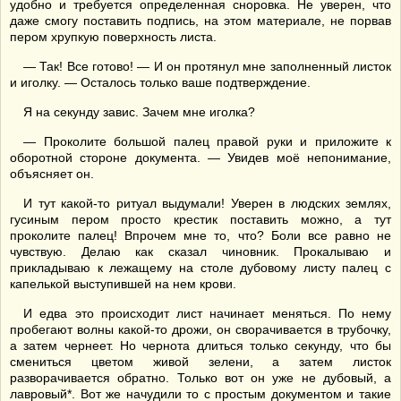
удобно и требуется определенная сноровка. Не уверен, что
даже смогу поставить подпись, на этом материале, не порвав
пером хрупкую поверхность листа.
— Так! Все готово! — И он протянул мне заполненный листок
и иголку. — Осталось только ваше подтверждение.
Я на секунду завис. Зачем мне иголка?
— Проколите большой палец правой руки и приложите к
оборотной стороне документа. — Увидев моё непонимание,
объясняет он.
И тут какой-то ритуал выдумали! Уверен в людских землях,
гусиным пером просто крестик поставить можно, а тут
проколите палец! Впрочем мне то, что? Боли все равно не
чувствую. Делаю как сказал чиновник. Прокалываю и
прикладываю к лежащему на столе дубовому листу палец с
капелькой выступившей на нем крови.
И едва это происходит лист начинает меняться. По нему
пробегают волны какой-то дрожи, он сворачивается в трубочку,
а затем чернеет. Но чернота длиться только секунду, что бы
смениться цветом живой зелени, а затем листок
разворачивается обратно. Только вот он уже не дубовый, а
лавровый*. Вот же начудили то с простым документом и такие