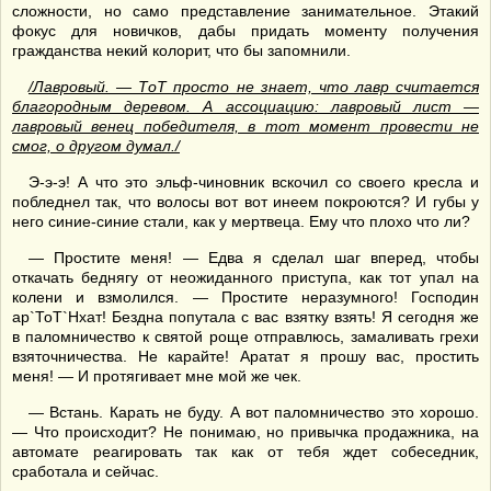
сложности, но само представление занимательное. Этакий
фокус для новичков, дабы придать моменту получения
гражданства некий колорит, что бы запомнили.
/Лавровый. — ТоТ просто не знает, что лавр считается
благородным деревом. А ассоциацию: лавровый лист —
лавровый венец победителя, в тот момент провести не
смог, о другом думал./
Э-э-э! А что это эльф-чиновник вскочил со своего кресла и
побледнел так, что волосы вот вот инеем покроются? И губы у
него синие-синие стали, как у мертвеца. Ему что плохо что ли?
— Простите меня! — Едва я сделал шаг вперед, чтобы
откачать беднягу от неожиданного приступа, как тот упал на
колени и взмолился. — Простите неразумного! Господин
ар`ТоТ`Нхат! Бездна попутала с вас взятку взять! Я сегодня же
в паломничество к святой роще отправлюсь, замаливать грехи
взяточничества. Не карайте! Аратат я прошу вас, простить
меня! — И протягивает мне мой же чек.
— Встань. Карать не буду. А вот паломничество это хорошо.
— Что происходит? Не понимаю, но привычка продажника, на
автомате реагировать так как от тебя ждет собеседник,
сработала и сейчас.