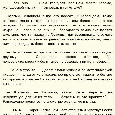
— Как оно. — Гном коснулся пальцем моего коломо,
монашеской куртки. — Танковать в трикотаже?
Первым желанием было его послать к кобольдам. Такие
вопросы мягко говоря не корректны, тем более я не в его
гильдии. Но что-то мне подсказало, он этот вопрос задал
искренне, наверно за личиной бородатого воина скрывается
школьник лет пятнадцати. Секунды три взвешивать, отослать
его или ответить и все же решил не портить отношения, мне с
ним еще тридцать боссов танковать все же.
— Не тот опыт который я бы посоветовал повторять кому-то
другому. — Совершенно честно отвечаю, без
нечувствительности к боли такое не выдержит никто, я уверен.
— Мне в этом-то. — Дварф стучит кулаком по металлической
кирасе. — Когда от кого посильнее прилетает удар и то больно
как при переломе. — Он качает головой. — Не представляю как
ты терпишь.
— Кх-м-м-м. — Разговор, как-то резко перешел на
неприятную для меня тему. — Может мне это нравится? —
Равнодушно произнеся это смотрю ему прямо в глаза.
— Э-м-м. — Парень явно начинает стеснять и чувствует себя
не в своей тарелке. — Ладно я пойду. — Не выдержав моего