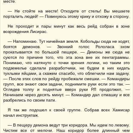
месте.
— Не стойте на месте! Отходите от стелы! Вы мешаете
порталить людей! — Повинуюсь этому крику и отхожу в сторону.
Не проходит и пары минут как весь рейд собран в зоне
возрождения Лисирас.
— Напоминаю. Тут ничейная земля. Кобольды сюда не ходят,
боятся демонов. — Звонкий голос Рололаса эхом
прокатывается по большой пещере. — Демоны же сюда не
суются по причине того, что эта зона вне их пентаграммы.
Понимаю, что натянуто с точки зрения логики, но таким это
подземелье сделали разработчики, не будем в них кидать
тухлыми яйцами, а скажем спасибо, что облегчили нам задачу.
— После этих слов по рейду пробежали смешки. — Командиры
групп, все знают свои задачи, поднимите руки если это так. —
Оглядев толпу и поднятые вверх руки РЛ продолжил. —
Начинаем через десять минут. — Командир дал отмашку и все
разбрелись по своим пати.
Я так же подошел к своей группе. Собрав всех Хамисар
начал инструктаж.
— В пещеру демона ведут три коридора. Мы идем по левому.
Чистим все от мелочи. Наш коридор более длинный чем