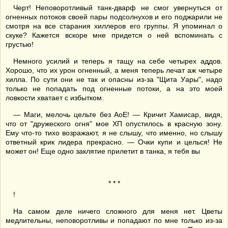
Черт! Неповоротливый танк-дварф не смог увернуться от
огненных потоков своей пары подсолнухов и его поджарили не
смотря на все старания хиллеров его группы. Я упоминал о
скуке? Кажется вскоре мне придется о ней вспоминать с
грустью!
Немного усилий и теперь я тащу на себе четырех аддов.
Хорошо, что их урон огненный, а меня теперь лечат аж четыре
хилла. По сути они не так и опасны из-за "Щита Уары", надо
только не попадать под огненные потоки, а на это моей
ловкости хватает с избытком.
— Маги, мелочь цельте без АоЕ! — Кричит Хамисар, видя,
что от "дружеского огня" мое ХП опустилось в красную зону.
Ему что-то тихо возражают, я не слышу, что именно, но слышу
ответный крик лидера прекрасно. — Очки купи и целься! Не
может он! Еще одно заклятие прилетит в танка, я тебя вы
* * *
!
На самом деле ничего сложного для меня нет. Цветы
медлительны, неповоротливы и попадают по мне только из-за