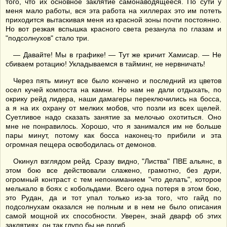
того, что их основное заклятие самонаводящееся. По сути у
меня мало работы, вся эта работа на хиллерах это им потеть
приходится вытаскивая меня из красной зоны почти постоянно.
Но вот резкая вспышка красного света резанула по глазам и
"подсолнухов" стало три.
— Давайте! Мы в графике! — Тут же кричит Хамисар. — Не
сбиваем ротацию! Укладываемся в тайминг, не нервничать!
Через пять минут все было кончено и последний из цветов
осел кучей компоста на камни. Но нам не дали отдыхать, по
окрику рейд лидера, наши дамагеры переключились на босса,
а я на их охрану от мелких мобов, что позли из всех щелей.
Суетливое надо сказать занятие за мелочью охотиться. Оно
мне не понравилось. Хорошо, что я занимался им не больше
пары минут, потому как босса наконец-то прибили и эта
огромная пещера освободилась от демонов.
Окинул взглядом рейд. Сразу видно, "Листва" ПВЕ альянс, в
этом бою все действовали слажено, грамотно, без дури,
огромный контраст с тем непониманием "что делать", которое
мелькало в боях с кобольдами. Всего одна потеря в этом бою,
это Рудан, да и тот упал только из-за того, что гайд по
подсолнухам оказался не полным и в нем не было описания
самой мощной их способности. Уверен, знай дварф об этих
заклятиях, он так глупо бы не погиб.