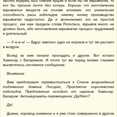
заслон ящериц был совсем куцым и если бы не взрывчатка, то
его бы прошли почти без потерь. Хорошо что изготовление
взрывчатых веществ на основе алхимии, это уникальная
способность расы кобольдов, никому иному производство
взрывчатки недоступно. Да и зеленокожих это не простой
процесс, как нам предали слова Рололаса, взрывов много не
должно быть, ибо изготовление взрывчатки процесс трудоемкий
и длительный.
— У-е-е-е! — Вдруг завопил один из игроков и тут же растаял
в воздухе.
Вслед за ним начали пропадать и другие. Вот истаял
Хамисар с Багаримом. И почти тут же перед моими глазами
высветилось системное сообщение:
Внимание.
Вам предлагают переместиться к Стеле возрождения
подземного домена Лисирас, Проклятое королевство
кобольдов. Предложение исходит от игроков: Хамисар,
Багарим. Активировать перемещение: Да/Нет?
Да!
Дымка, хоровод снежинок и я уже стою совершенно в другом