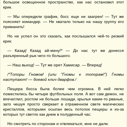
большое освещенное пространство, как нас остановил этот
крик.
— Мы опередили график, босс еще не заагрен! — Тут же
поясняет командир. — Не хватало только на нашу группу его
приманить!
Но не успел он это сказать, как послышался чей-то резкий
крик:
— Казад! Казад ай-мену!* — До нас тут же донесся
разъяренный рык чего-то большого.
— Наш выход! — Тут же орет Хамисар. — Вперед!
/*Топоры Гномов! (или "Гномы к топорам!") Гномы
наступают! — боевой клич дварфов./
Пещера босса была более чем огромна. В ней легко
поместились бы четыре футбольных поля. А вот сам демон, не
впечатлил, ростом не больше лошади, крылья какие-то рваные,
зато чешуя просто сверкает в отраженном свете магических
кристаллов, которыми осыпан весь потолок пещеры и из-за
которых тут светло как днем в полуденный час.
Но смотреть по сторонам и отвлекаться, мне не дали.