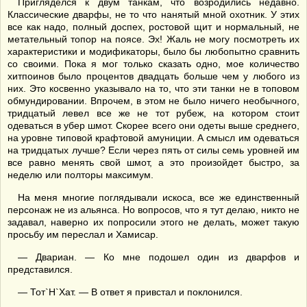
Пригляделся к двум танкам, что возродились недавно.
Классические дварфы, не то что нанятый мной охотник. У этих
все как надо, полный доспех, ростовой щит и нормальный, не
метательный топор на поясе. Эх! Жаль не могу посмотреть их
характеристики и модификаторы, было бы любопытно сравнить
со своими. Пока я мог только сказать одно, мое количество
хитпоинов было процентов двадцать больше чем у любого из
них. Это косвенно указывало на то, что эти танки не в топовом
обмундировании. Впрочем, в этом не было ничего необычного,
тридцатый левел все же не тот рубеж, на котором стоит
одеваться в убер шмот. Скорее всего они одеты выше среднего,
на уровне типовой крафтовой амуниции. А смысл им одеваться
на тридцатых лучше? Если через пять от силы семь уровней им
все равно менять свой шмот, а это произойдет быстро, за
неделю или полторы максимум.
На меня многие поглядывали искоса, все же единственный
персонаж не из альянса. Но вопросов, что я тут делаю, никто не
задавал, наверно их попросили этого не делать, может такую
просьбу им переслал и Хамисар.
— Двариан. — Ко мне подошел один из дварфов и
представился.
— Тот`Н`Хат. — В ответ я привстал и поклонился.