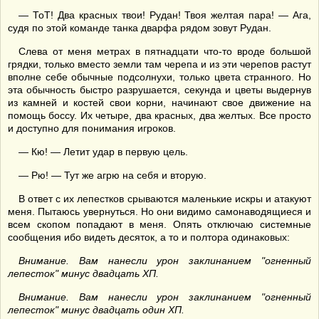
— ТоТ! Два красных твои! Рудан! Твоя желтая пара! — Ага,
судя по этой команде танка дварфа рядом зовут Рудан.
Слева от меня метрах в пятнадцати что-то вроде большой
грядки, только вместо земли там черепа и из эти черепов растут
вполне себе обычные подсолнухи, только цвета странного. Но
эта обычность быстро разрушается, секунда и цветы выдернув
из камней и костей свои корни, начинают свое движение на
помощь боссу. Их четыре, два красных, два желтых. Все просто
и доступно для понимания игроков.
— Кю! — Летит удар в первую цель.
— Рю! — Тут же агрю на себя и вторую.
В ответ с их лепестков срываются маленькие искры и атакуют
меня. Пытаюсь увернуться. Но они видимо самонаводящиеся и
всем скопом попадают в меня. Опять отключаю системные
сообщения ибо видеть десяток, а то и полтора одинаковых:
Внимание. Вам нанесли урон заклинанием "огненный
лепесток" минус двадцать ХП.
Внимание. Вам нанесли урон заклинанием "огненный
лепесток" минус двадцать один ХП.