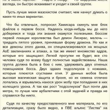
взгляда, он быстро вскакивает и уходит к своей группе.
Пусть лучше меня мазохистом считают, чем начнут думать о
каких-то иных вариантах.
Что бы отвлечься, попросил Хамисара скинуть мне блок
файлов о первом боссе. Надеюсь когда-нибудь мы до него
доберемся и тогда эти знания окажутся полезными. Боссом
первой локации королевства был демон Лисирас, мелочь —
тридцать пятого уровня, принявшая форму дракона. Но как и
все демоны этого данжа, он специализировался на мощных
АоЕ заклинаниях и атаках, а так же имеет множество аддов,
которые его защищают. Легкой прогулки не будет, все сто
человек судя по всему будут полностью задействованы. Наша
группа должна была в бою с ним, удерживать двух огненых
помощников босса. Двух эдаких подсолнухов с ножками,
которые плюются сгустками огня. У данных мобов была
высокая магическая защита и броня, но их семена отлично
лопались и взрывались нанося урон мобу при попадании в них
колющего урона. А так как рост "подсолнухов" был почти два
метра, то лучше чем арбалетчики с этой задачей и правда не
справился бы никто.
Судя по качеству предоставленного мне материала, по его
детализации, сразу было видно, в ПВЕ альянс "Листва" на