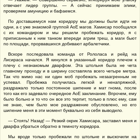
отвечает лидер группы. — А сейчас принимаем элики,
проверяем амуницию и бафаемся.
По доставшемуся нам коридору мы должны были идти не
одни, а с уже знакомой группой АоЕ магов. Хамисар пообщался
с их командиром и мы решили пробежать коридор, я с
приписанным к ним танком впереди агрим треш, а маги бьют
по площади, прорвавшихся добивают арбалетчики.
Вскоре последовала команда от Рололаса и рейд на
Лисираса начался. Я кинулся в указанный коридор плечом к
плечу с незнакомым дварфом. Эта штольня была не чета
главному проходу и в ширину составляла всего четыре метра.
Так что мимо нас ни один моб пробежать незаагренным не
успевал. Пробежка получилась легкой и ненапряжной,
раздражало только постоянное шипение и мат гнома, после
того как его задевало очередное АоЕ заклинание. Впрочем, ему
было больно и то что он все это терпит, только в плюс ему, сам
не знаю, чем было мое раздражение обусловлено, но его
шипение меня в эти момент буквально из себя выводило.
— Стоять! Назад! — Резкий окрик Хамисара, заставил меня и
дварфа убраться обратно в темноту коридора.
Мы вроде только пробежали по штольне и выскочили на