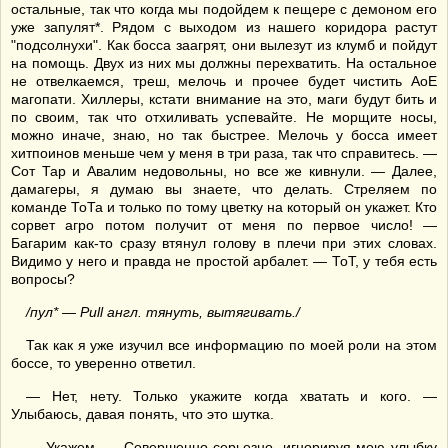
остальные, так что когда мы подойдем к пещере с демоном его
уже запулят*. Рядом с выходом из нашего коридора растут
"подсолнухи". Как босса заагрят, они вылезут из клумб и пойдут
на помощь. Двух из них мы должны перехватить. На остальное
не отвелкаемся, треш, мелочь и прочее будет чистить АоЕ
магопати. Хиллеры, кстати внимание на это, маги будут бить и
по своим, так что отхиливать успевайте. Не морщите носы,
можно иначе, знаю, но так быстрее. Мелочь у босса имеет
хитпоинов меньше чем у меня в три раза, так что справитесь. —
Сот Тар и Авалим недовольны, но все же кивнули. — Далее,
дамагеры, я думаю вы знаете, что делать. Стреляем по
команде ТоТа и только по тому цветку на который он укажет. Кто
сорвет агро потом получит от меня по первое число! —
Багарим как-то сразу втянул голову в плечи при этих словах.
Видимо у него и правда не простой арбалет. — ТоТ, у тебя есть
вопросы?
/пул* — Pull англ. тянуть, вытягивать./
Так как я уже изучил все информацию по моей роли на этом
боссе, то уверенно ответил.
— Нет, нету. Только укажите когда хватать и кого. —
Улыбаюсь, давая понять, что это шутка.
— Укажем. — Совершенно серьезно, игнорируя мою улыбку