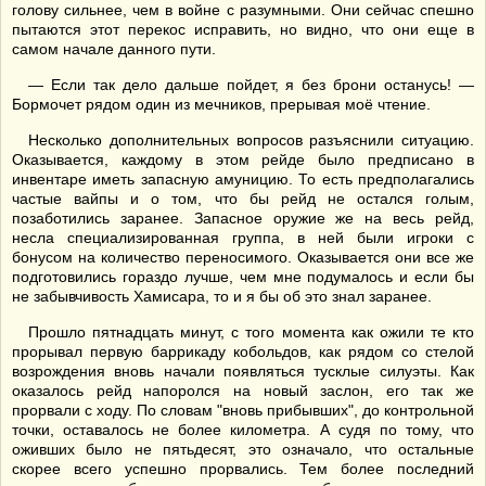
голову сильнее, чем в войне с разумными. Они сейчас спешно
пытаются этот перекос исправить, но видно, что они еще в
самом начале данного пути.
— Если так дело дальше пойдет, я без брони останусь! —
Бормочет рядом один из мечников, прерывая моё чтение.
Несколько дополнительных вопросов разъяснили ситуацию.
Оказывается, каждому в этом рейде было предписано в
инвентаре иметь запасную амуницию. То есть предполагались
частые вайпы и о том, что бы рейд не остался голым,
позаботились заранее. Запасное оружие же на весь рейд,
несла специализированная группа, в ней были игроки с
бонусом на количество переносимого. Оказывается они все же
подготовились гораздо лучше, чем мне подумалось и если бы
не забывчивость Хамисара, то и я бы об это знал заранее.
Прошло пятнадцать минут, с того момента как ожили те кто
прорывал первую баррикаду кобольдов, как рядом со стелой
возрождения вновь начали появляться тусклые силуэты. Как
оказалось рейд напоролся на новый заслон, его так же
прорвали с ходу. По словам "вновь прибывших", до контрольной
точки, оставалось не более километра. А судя по тому, что
оживших было не пятьдесят, это означало, что остальные
скорее всего успешно прорвались. Тем более последний