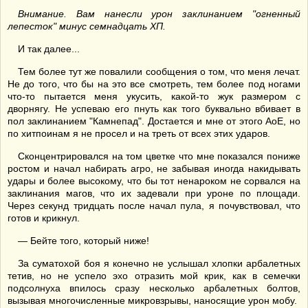
Внимание. Вам нанесли урон заклинанием "огненный
лепесток" минус семнадцать ХП.
И так далее...
Тем более тут же повалили сообщения о том, что меня лечат.
Не до того, что бы на это все смотреть, тем более под ногами
что-то пытается меня укусить, какой-то жук размером с
дворнягу. Не успеваю его пнуть как того буквально вбивает в
пол заклинанием "Камнепад". Достается и мне от этого АоЕ, но
по хитпоинам я не просел и на треть от всех этих ударов.
Сконцентрировался на том цветке что мне показался пониже
ростом и начал набирать агро, не забывая иногда накидывать
удары и более высокому, что бы тот ненароком не сорвался на
заклинания магов, что их задевали при уроне по площади.
Через секунд тридцать после начал пула, я почувствовал, что
готов и крикнул.
— Бейте того, который ниже!
За суматохой боя я конечно не услышал хлопки арбалетных
тетив, но не успело эхо отразить мой крик, как в семечки
подсолнуха впилось сразу несколько арбалетных болтов,
вызывая многочисленные микровзрывы, наносящие урон мобу.