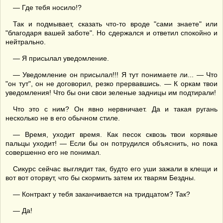
— Где тебя носило!?
Так и подмывает, сказать что-то вроде "сами знаете" или
"благодаря вашей заботе". Но сдержался и ответил спокойно и
нейтрально.
— Я присылал уведомление.
— Уведомление он присылал!!! Я тут понимаете ли... — Что
"он тут", он не договорил, резко прервавшись. — К оркам твои
уведомления! Что бы они свои зеленые задницы им подтирали!
Что это с ним? Он явно нервничает. Да и такая ругань
несколько не в его обычном стиле.
— Время, уходит время. Как песок сквозь твои корявые
пальцы уходит! — Если бы он потрудился объяснить, но пока
совершенно его не понимал.
Сикурс сейчас выглядит так, будто его уши зажали в клещи и
вот вот оторвут, что бы скормить затем их тварям Бездны.
— Контракт у тебя заканчивается на тридцатом? Так?
— Да!