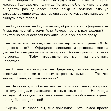
в "этой обираловке" ноги его не будет более! И что в таверне
мастера Тариэра, что на улице Лютиков пойло не хуже, а стоит
в десять раз дешевле! Когда эльф в зеленом откинул
загораживающие вход вьюны, они зацепились за его капюшон и
скинули его с головы.
— Подскажите. — Подписав чек, обратился я к официанту. —
А мастер лесной стражи Аста Ломеа, часто к вам заходит? —
Как только эльф остался без капюшона я узнал его сразу.
— Вы хотели сказать, бывший мастер лесной стражи. О! Вы
еще не знаете? — Официант наклонился и прошептал мне на
ухо. — Его сегодня уволили из стражи. Знаете произошла такая
история... — Тьфу, угораздило же меня на сплетника
нарваться!
— Я знаю эту историю. — Прерываю, готового поделится
свежими сплетнями с первым встречным, эльфа. — Так, что
мистер Ломеа, ваш частый гость?
— Не сказать, что бы частый. — Официант явно расстроен,
что ему не дали рассказать свежую сплетню. — Но иногда
заходит. И каждый раз закатывает эти безобразные сцены,
наподобие сегодняшней.
Сцены? Не сказал бы, мне показалось, что Ломеа просто