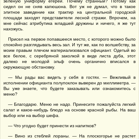
зеленую униформу егерей. Почему странный? Потому как
сидел он не сняв капюшона. Вот уж не думал, что в такое
элитное заведение как трактир на центральной городской
площади заходят представители лесной стражи. Впрочем, на
мне сейчас атрибутика младшей дружины и ничего, я же тут
нахожусь.
Присел на первое попавшееся место, с которого можно было
спокойно разглядывать весь зал. И тут же, как по волшебству, за
моим правым плечом материализовался официант. Одетый во
все белое, с серебряной заколкой в виде листа дуба, этот
далеко не молодой эльф очень органично вписался в
окружающую обстановку.
— Мы рады вас видеть у себя в гостях. — Вежливый в
исполнении официанта полупоклон выверен до миллиметра. —
Вы уже знаете, что будете заказывать или ознакомитесь с
меню?
— Благодарю. Меню не надо. Принесите пожалуйста легкий
салат и какое-нибудь блюдо на основе красной рыбы. На ваш
выбор или на выбор шефа.
— Что угодно будет принести из напитков?
— Вино из стеблей лораны. — На плоскогорье не растет