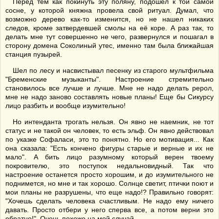
Перед тем как покинуть эту поляну, подошел к той самой
сосне, у которой княжна провела свой ритуал. Думал, что
возможно дерево как-то изменится, но не нашел никаких
следов, кроме затвердевшей смолы на её коре. А раз так, то
делать мне тут совершенно не чего, развернулся и пошагал в
сторону домена Соколиный утес, именно там была ближайшая
станция пузырей.
Шел по лесу и насвистывал песенку из старого мультфильма
"Бременские музыканты". Настроение стремительно
становилось все лучше и лучше. Мне не надо делать рерол,
мне не надо заново составлять новые планы! Еще бы Сикурсу
лицо разбить и вообще изумительно!
Но интенданта трогать нельзя. Он явно не наемник, не тот
статус и не такой он человек, то есть эльф. Он явно действовал
по указке Софаласи, это то понятно. Но его мотивация... Как
она сказала: "Есть кончено фигуры старые и верные и их не
мало". А бить лицо разумному который верен твоему
покровителю, это поступок недальновидный. Так что
настроение останется просто хорошим, и до изумительного не
поднимется, но мне и так хорошо. Солнце светит, птички поют и
мои планы не разрушены, что еще надо!? Правильно говорят:
"Хочешь сделать человека счастливым. Не надо ему ничего
давать. Просто отбери у него сперва все, а потом верни это
обратно!". Очень похоже на мой случай.