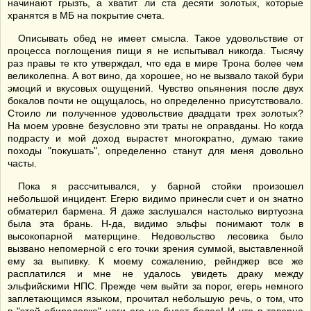
начинают грызть, а хватит ли ста десяти золотых, которые
хранятся в МБ на покрытие счета.
Описывать обед не имеет смысла. Такое удовольствие от
процесса поглощения пищи я не испытывал никогда. Тысячу
раз правы те кто утверждал, что еда в мире Трона более чем
великолепна. А вот вино, да хорошее, но не вызвало такой бури
эмоций и вкусовых ощущений. Чувство опьянения после двух
бокалов почти не ощущалось, но определенно присутствовало.
Стоило ли полученное удовольствие двадцати трех золотых?
На моем уровне безусловно эти траты не оправданы. Но когда
подрасту и мой доход вырастет многократно, думаю такие
походы "покушать", определенно станут для меня довольно
часты.
Пока я рассчитывался, у барной стойки произошел
небольшой инцидент. Егерю видимо принесли счет и он знатно
обматерил бармена. Я даже заслушался настолько виртуозна
была эта брань. Н-да, видимо эльфы понимают толк в
высокопарной матерщине. Недовольство лесовика было
вызвано непомерной с его точки зрения суммой, выставленной
ему за выпивку. К моему сожалению, рейнджер все же
расплатился и мне не удалось увидеть драку между
эльфийскими НПС. Прежде чем выйти за порог, егерь немного
заплетающимся языком, прочитал небольшую речь, о том, что