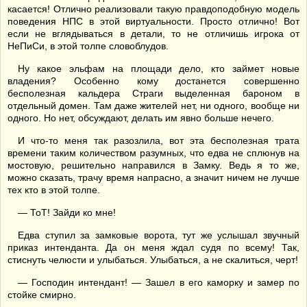
касается! Отлично реализовали такую правдоподобную модель
поведения НПС в этой виртуальности. Просто отлично! Вот
если не вглядываться в детали, то не отличишь игрока от
НеПиСи, в этой толпе словоблудов.
Ну какое эльфам на площади дело, кто займет новые
владения? Особенно кому достанется совершенно
бесполезная кальдера Страги выделенная бароном в
отдельный домен. Там даже жителей нет, ни одного, вообще ни
одного. Но нет, обсуждают, делать им явно больше нечего.
И что-то меня так разозлила, вот эта бесполезная трата
времени таким количеством разумных, что едва не сплюнув на
мостовую, решительно направился в Замку. Ведь я то же,
можно сказать, трачу время напрасно, а значит ничем не лучше
тех кто в этой толпе.
— ТоТ! Зайди ко мне!
Едва ступил за замковые ворота, тут же услышал звучный
приказ интенданта. Да он меня ждал судя по всему! Так,
стиснуть челюсти и улыбаться. Улыбаться, а не скалиться, черт!
— Господин интендант! — Зашел в его каморку и замер по
стойке смирно.