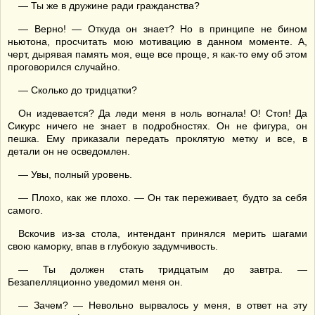
— Ты же в дружине ради гражданства?
— Верно! — Откуда он знает? Но в принципе не бином
ньютона, просчитать мою мотивацию в данном моменте. А,
черт, дырявая память моя, еще все проще, я как-то ему об этом
проговорился случайно.
— Сколько до тридцатки?
Он издевается? Да леди меня в ноль вогнала! О! Стоп! Да
Сикурс ничего не знает в подробностях. Он не фигура, он
пешка. Ему приказали передать проклятую метку и все, в
детали он не осведомлен.
— Увы, полный уровень.
— Плохо, как же плохо. — Он так переживает, будто за себя
самого.
Вскочив из-за стола, интендант принялся мерить шагами
свою каморку, впав в глубокую задумчивость.
— Ты должен стать тридцатым до завтра. —
Безапелляционно уведомил меня он.
— Зачем? — Невольно вырвалось у меня, в ответ на эту