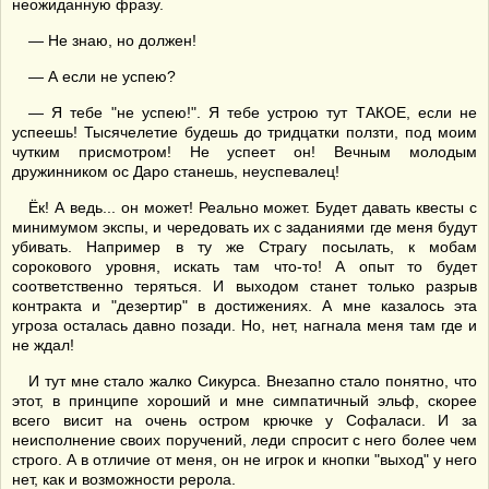
неожиданную фразу.
— Не знаю, но должен!
— А если не успею?
— Я тебе "не успею!". Я тебе устрою тут ТАКОЕ, если не
успеешь! Тысячелетие будешь до тридцатки ползти, под моим
чутким присмотром! Не успеет он! Вечным молодым
дружинником ос Даро станешь, неуспевалец!
Ёк! А ведь... он может! Реально может. Будет давать квесты с
минимумом экспы, и чередовать их с заданиями где меня будут
убивать. Например в ту же Страгу посылать, к мобам
сорокового уровня, искать там что-то! А опыт то будет
соответственно теряться. И выходом станет только разрыв
контракта и "дезертир" в достижениях. А мне казалось эта
угроза осталась давно позади. Но, нет, нагнала меня там где и
не ждал!
И тут мне стало жалко Сикурса. Внезапно стало понятно, что
этот, в принципе хороший и мне симпатичный эльф, скорее
всего висит на очень остром крючке у Софаласи. И за
неисполнение своих поручений, леди спросит с него более чем
строго. А в отличие от меня, он не игрок и кнопки "выход" у него
нет, как и возможности рерола.