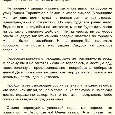
Не прошло и двадцати минут, как я уже шагал по брусчатке
улиц Тадоси. Торопиться в Замок не имело смысла. В принципе
мог там еще почти сутки не появляться, так как отослал
предупреждение о отсутствии. Но идти туда все равно надо.
Ведь пока я на службе и на контракте, мне не будет идти экспа
ни за какие сторонние действия. Ни за квесты, ни за мобов
опыта не дадут, так что смысла праздно шататься по городу у
меня не было ни малейшего. Но настроение было настолько
хорошим, что портить его, увидев Сикурса не хотелось
совершенно.
Пересекая рыночную площадь, заметил трактирную вывеску.
А почему бы и не зайти? Никуда не тороплюсь, а местную еду,
приготовленную профессионально попробовать собирался
давно! Да и проверить как действует виртуальное спиртное на
реальный разум, давно хотелось.
Пройдя через свисающие ростки зеленых и пышных вьюнов,
что заменили двери, зашел в помещение трактира. И на секунд
десять пораженно замер. Как-то не так я представлял себе
питейное заведение средневековья.
Стоило переступить условный порог, как первое, что
поразило. Тут было светло! Очень светло. А я привык, что