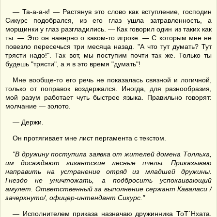
— Та-а-а-к! — Растянув это слово как вступление, господин
Сикурс подобрался, из его глаз ушла затравленность, а
морщинки у глаз разгладились. — Как говорил один из таких как
ты. — Это он наверно о каком-то игроке. — С которым мне не
повезло пересечься три месяца назад. "А что тут думать? Тут
трясти надо!". Так вот, мы поступим почти так же. Только ты
будешь "трясти", а я в это время "думать"!
Мне вообще-то его речь не показалась связной и логичной,
только от поправок воздержался. Иногда, для разнообразия,
мой разум работает чуть быстрее языка. Правильно говорят:
молчание — золото.
— Держи.
Он протягивает мне лист пергамента с текстом.
"В дружину поступила заявка от жителей домена Толльха,
им досаждают гигантские лесные пчелы. Приказываю
направить на устранение отряд из младшей дружины.
Гнездо не уничтожать, а подбросить успокаивающий
амулет. Ответственный за выполнение сержант Каваласи /
зачеркнуто/, офицер-интендант Сикурс."
— Исполнителем приказа назначаю дружинника ТоТ`Нхата.