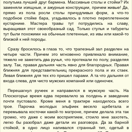
полутьма лучший друг бармена. Массивные столы и стойки? Их
заменяли изящные, и ажурные конструкции, причем живые! Да,
прямо из пола росли столы причудливых форм, а что-то
подобное стойке бара, угадывалось в плотно переплетенном
кустарнике. Мастера травы тут потрудились на славу,
выращивая этот своеобразный сад. Только стулья и табуреты
тут были похожими на обычные плетенные, из ивы или какой-то
близкой к ней породы.
Сразу бросилось в глаза то, что трапезный зал разделен на
четыре части. Причем это мгновенно привлекало внимание,
тяжело не заметить два ручья, что протекали по полу, разделяя
залу. Так, правая дальняя часть явно для благородных. Правая
ближняя для представительниц прекрасного пола и их стаек.
Левая ближняя для тех кто пришел парами. А та что дальняя от
входа слева, для чисто мужских компаний или одиночек.
Перешагнул ручеек и направился в мужскую часть. На
Плоскогорье время едва перевалило за полдень и заведение
почти пустовало. Кроме меня в трактире находилось всего
трое. Парочка молодых эльфиек весело щебетала и
перемывала косточки какой-то матроне, причем делала эта так
громко, что даже с моим восприятием, стоило мне захотеть,
легко бы разобрал даже детали их разговора. Да за барной
стойкой, в одно лицо напивался странный тип, одетый в