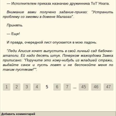
— Исполнителем приказа назначаю дружинника ТоТ`Нхата.
Внимание вами получено задание-приказ: "Устранить
проблему со змеями в домене Малазаэ".
Принять.
— Еще!
И правда, очередной лист опускается в мою ладонь.
"Леди Алисия хочет выпустить в свой личный сад бабочек-
атаполи. Ей надо десять штук. Почерком мажордома Замка
приписано: "Поручите это кому-нибудь из младшей стражи,
выдайте сачок и пусть ловят и не беспокойте меня по
таким пустякам!"".
1
2
3
4
5
6
7
...
45
46
47
Добавить комментарий