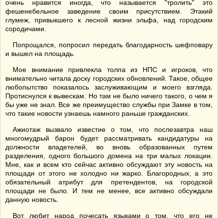
очень нравится иногда, что называется "тролить" это
фешенебельное заведение своим присутствием. Этакий
глумеж, привыкшего к лесной жизни эльфа, над городским
сородичами.
Попрощался, попросил передать благодарность шефповару
и вышел на площадь.
Мое внимание привлекла толпа из НПС и игроков, что
внимательно читала доску городских обновлений. Такое, общее
любопытство показалось заслуживающим и моего взгляда.
Протиснулся к вывескам. Но там не было ничего такого, о чем я
бы уже не знал. Все же преимущество службы при Замке в том,
что такие новости узнаешь намного раньше гражданских.
Ажиотаж вызвало известие о том, что послезавтра наш
многомудрый барон будет рассматривать кандидатуры на
должности владетелей, во вновь образованных путем
разделения, одного большого домена на три малых локации.
Мне, как и всем кто сейчас активно обсуждают эту новость на
площади от этого не холодно ни жарко. Благородных, а это
обязательный атрибут для претендентов, на городской
площади не было. И тем не менее, все активно обсуждали
данную новость.
Вот любит народ почесать языками о том, что его не