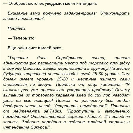
— Отобрав листочек уведомил меня интендант.
Внимание вами получено задание-приказ: "Утихомирить
гнездо лесных пчел".
Принять.
— Теперь это.
Еще один лист в моей руке.
"Торговая Лига Серебряного листа, просит
администрацию расчистить место под торговую площадку
в домене Малазаэ. Заявка переправлена в дружину. На месте
будущего торгового поста выводок змей 25-30 уровня. Сам
домен имеет уровень 15-20 и местные жители сами
справиться не могут. Приписка от лица капитана: "Я
сколько раз уже приказывал устранить проблему! Почему
выпавшие из торгового каравана змеи до сих пор наводят
ужас на всю локацию! Приказ на расчистку был отдан
двадцать часов назад. Устранить немедленно!". Приписка
от лейтенанта эв`Тайкэ: "Приступить к выполнению
немедленно! Ответственный сержант Лариэ". И последняя
запись: "Задание передано в ведение младшей стражи и
интенданта Сикурса.".