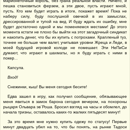
марионеточный король, без грана реальной власти. Ничего, и
пешка становиться ферзем, а эти двое, пусть играют мной,
пусть. Кто кем будет играть в итоге, покажет время! Пока не
наберу силу, буду послушной овечкой в их замыслах,
дрессированной и тупой на вид. И буду ждать их ошибку, мне
будет достаточно одной и мы поменяемся местами! До этого
момента кстати не плохо бы выйти на этот загадочный синдикат
и накопить денег, что бы их купить с потрохами. Крапленый туз,
точнее не больше чем валет, учитывая уровни Жреца и Леди, в
моей будущей игровой колоде не помешает. Эти НеПиСи
думают, что играют в шахматы, но я буду играть с ними в
покер...
Капсула.
Вход!
Снежинки, кыш! Вы меня сегодня бесите!
Едва зашел в игру, как получил сообщение, обязывающее
меня явиться в замок барона сегодня вечером, на похороны
рыцаря Ольвара эв`Роша. Бросил взгляд на часы и обомлел, до
начала тризны, оставалось каких-то жалких пятьдесят минут!
За это время мне нужно купить одежу по статусу! Первые
минут двадцать убил на то, что бы понять, на рынке Тадоси