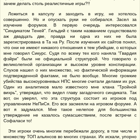
зачем делать столь реалистичные игры?!!
Ложиться в капсулу и заходить в игру, не хотелось
совершенно. Но и опускать руки не собирался. Засел за
изучение форумов. В первую очередь интересовался
"Синдикатом Теней". Гильдий с таким названием существовало
аж двадцать две, правда ни одна из них не была
зарегистрирована в Та на Ру. После изучения их сайтов понял,
что они не имеют никакого отношения к тем убийцам, о которых
мне говорил Сикурс. Судя по всему тех кого наняла "Гвардия
фэйри" были не официальной структурой. Что говорило о
великолепной организации и высоком уровне конспирации.
Слухов нашел о них множество, но фактической информации
подтвержденной фактами, не было вообще. Многие громкие
убийства высокоуровневых НПС многие считали делами их рук.
Один из аналитиков мало известного мне клана "Тройной
вихрь", утверждал, что видел главу загадочного синдиката. Так
вот, он уверял, что эта структура состоит из игроков под
управлением НеПиСя. Его все засмеяли на игровом форуме. А
вот я задумался. Мне такое нелепое для большинства
утверждение не казалось сумасшествием, после встречи с
Софаласи то!
Эти игроки очень многим перебежали дорогу, в том числе и
множеству ТОП альянсов во многих странах. Их искали, упорно