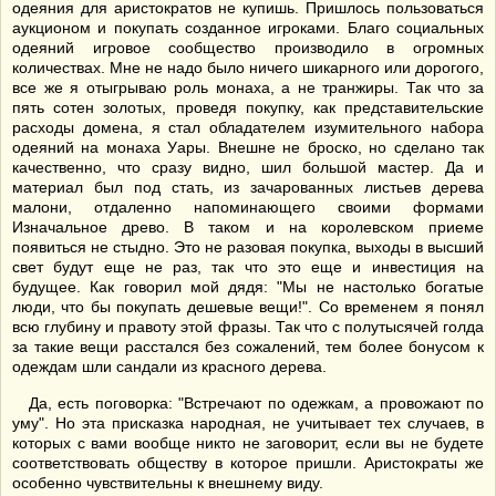
одеяния для аристократов не купишь. Пришлось пользоваться
аукционом и покупать созданное игроками. Благо социальных
одеяний игровое сообщество производило в огромных
количествах. Мне не надо было ничего шикарного или дорогого,
все же я отыгрываю роль монаха, а не транжиры. Так что за
пять сотен золотых, проведя покупку, как представительские
расходы домена, я стал обладателем изумительного набора
одеяний на монаха Уары. Внешне не броско, но сделано так
качественно, что сразу видно, шил большой мастер. Да и
материал был под стать, из зачарованных листьев дерева
малони, отдаленно напоминающего своими формами
Изначальное древо. В таком и на королевском приеме
появиться не стыдно. Это не разовая покупка, выходы в высший
свет будут еще не раз, так что это еще и инвестиция на
будущее. Как говорил мой дядя: "Мы не настолько богатые
люди, что бы покупать дешевые вещи!". Со временем я понял
всю глубину и правоту этой фразы. Так что с полутысячей голда
за такие вещи расстался без сожалений, тем более бонусом к
одеждам шли сандали из красного дерева.
Да, есть поговорка: "Встречают по одежкам, а провожают по
уму". Но эта присказка народная, не учитывает тех случаев, в
которых с вами вообще никто не заговорит, если вы не будете
соответствовать обществу в которое пришли. Аристократы же
особенно чувствительны к внешнему виду.