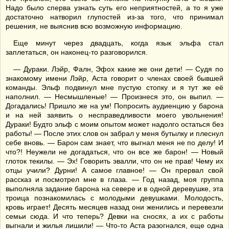
Надо было сперва узнать суть его неприятностей, а то я уже
достаточно натворил глупостей из-за того, что принимал
решения, не выяснив всю возможную информацию.
Еще минут через двадцать, когда язык эльфа стал
заплетаться, он наконец-то разговорился.
— Дураки. Лэйр, Фалн, Эфох какие же они дети! — Судя по
знакомому имени Лэйр, Аста говорит о членах своей бывшей
команды. Эльф подвинул мне пустую стопку и я тут же её
наполнил. — Несмышленые! — Произнеся это, он выпил. —
Догадались! Пришло же на ум! Попросить аудиенцию у барона
и на ней заявить о несправедливости моего увольнения!
Дураки! Будто эльф с моим опытом может надолго остаться без
работы! — После этих слов он забрал у меня бутылку и плеснул
себе вновь. — Барон сам знает, что выгнал меня не по делу! И
что?! Неужели не догадаться, что он все же барон! — Новый
глоток текилы. — Эх! Говорить эвалли, что он не прав! Чему их
отцы учили? Дурни! А самое главное! — Он прервал свой
рассказ и посмотрел мне в глаза. — Год назад, моя группа
выполняла задание барона на севере и в одной деревушке, эта
троица познакомилась с молодыми девушками. Молодость,
кровь играет! Десять месяцев назад они женились и перевезли
семьи сюда. И что теперь? Девки на сносях, а их с работы
выгнали и жилья лишили! — Что-то Аста разогнался, еще одна