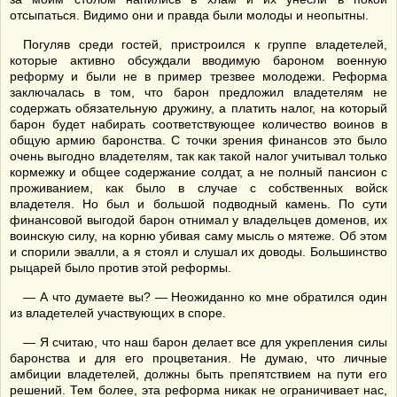
отсыпаться. Видимо они и правда были молоды и неопытны.
Погуляв среди гостей, пристроился к группе владетелей,
которые активно обсуждали вводимую бароном военную
реформу и были не в пример трезвее молодежи. Реформа
заключалась в том, что барон предложил владетелям не
содержать обязательную дружину, а платить налог, на который
барон будет набирать соответствующее количество воинов в
общую армию баронства. С точки зрения финансов это было
очень выгодно владетелям, так как такой налог учитывал только
кормежку и общее содержание солдат, а не полный пансион с
проживанием, как было в случае с собственных войск
владетеля. Но был и большой подводный камень. По сути
финансовой выгодой барон отнимал у владельцев доменов, их
воинскую силу, на корню убивая саму мысль о мятеже. Об этом
и спорили эвалли, а я стоял и слушал их доводы. Большинство
рыцарей было против этой реформы.
— А что думаете вы? — Неожиданно ко мне обратился один
из владетелей участвующих в споре.
— Я считаю, что наш барон делает все для укрепления силы
баронства и для его процветания. Не думаю, что личные
амбиции владетелей, должны быть препятствием на пути его
решений. Тем более, эта реформа никак не ограничивает нас,