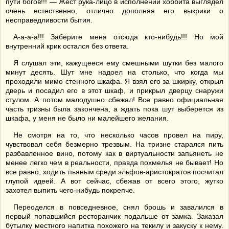
пути богов!!! — Жест рука-лицо в исполнении хоббита выглядел
очень естественно, отлично дополняя его выкрики о
несправедливости бытия.
А-а-а-а!!! Заберите меня отсюда кто-нибудь!!! Но мой
внутренний крик остался без ответа.
Я слушал эти, кажущееся ему смешными шутки без малого
минут десять. Шут мне надоел на столько, что когда мы
проходили мимо стенного шкафа. Я взял его за шкирку, открыл
дверь и посадил его в этот шкаф, и прикрыл дверцу снаружи
стулом. А потом малодушно сбежал! Все равно официальная
часть тризны была закончена, а ждать пока шут выберется из
шкафа, у меня не было ни малейшего желания.
Не смотря на то, что несколько часов провел на пиру,
чувствовал себя безмерно трезвым. На тризне старался пить
разбавленное вино, потому как в виртуальности запьянеть не
менее легко чем в реальности, правда похмелья не бывает! Но
все равно, ходить пьяным среди эльфов-аристократов посчитал
глупой идеей. А вот сейчас, сбежав от всего этого, жутко
захотел выпить чего-нибудь покрепче.
Переоделся в повседневное, снял брошь и завалился в
первый попавшийся ресторанчик подальше от замка. Заказал
бутылку местного напитка похожего на текилу и закуску к нему.