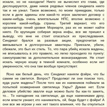
искали, но не находили! Никто не вычислил кто глава, где
дислоцируются, даже ников рядовых членов синдиката никто
так и не узнал. Такое возможно, по моим прикидкам, только
если в деле админы или какой-то игрок заключил договор с
каким-нибудь очень влиятельным НПС, вполне возможно с
королем какой-нибудь страны. Третий вариант, что его
организатор гений уровня Мориарти, раз их не может найти
никто. По крупицам собирая зерна инфы, все же пришел к
выводу, что мне не стоит опасаться их преследования.
Синдикат брался за разовые акции, предпочитая не
ввязываться в долгосрочные авантюры. Приехали, убили,
сбежали, это был их стиль. То, что пара убийц искала мадены,
не вписывалось в это правило, но легко проходило по пункту:
самоуправство за дополнительное вознаграждение. Не стоит
искать черную кошку в темной комнате, особенно если нет
уверенности, что она там вообще присутствует.
Ясно как белый день, что Синдикат наняли фэйри, что бы
самим не светится. Вопрос? Продолжат ли они поиски того,
куда ушли мадены? После того как их наемников поймали за
попыткой осквернения святилища Уары? Думаю нет. Если
деловое убийство эвалли еще можно было бы как-то замять,
то... То нападение на святилище, да еще наемниками дроу,
если власти узнают, кто наниматель, ой, беда будет с фэйри! А
они все же игроки у них нет такого влияния, что бы откупиться