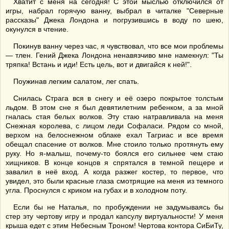
Хватит с меня на сегодня! С этой мыслью отключился от
игры, набрал горячую ванну, выбрал в читалке "Северные
рассказы" Джека Лондона и погрузившись в воду по шею,
окунулся в чтение.
Покинув ванну через час, я чувствовал, что все мои проблемы
— тлен. Гений Джека Лондона ненавязчиво мне намекнул: "Ты
тряпка! Встань и иди! Есть цель, вот и двигайся к ней!".
Поужинав легким салатом, лег спать.
Снилась Страга вся в снегу и её озеро покрытое толстым
льдом. В этом сне я был девятилетним ребенком, а за мной
гналась стая белых волков. Эту стаю натравливала на меня
Снежная королева, с лицом леди Софаласи. Рядом со мной,
верхом на белоснежном облаке ехал Тагриас и все время
обещал спасение от волков. Мне стоило только протянуть ему
руку. Но я-малыш, почему-то боялся его сильнее чем стаю
хищников. В конце концов я спрятался в темной пещере и
завалил в неё вход. А когда разжег костер, то первое, что
увидел, это были красные глаза смотрящие на меня из темного
угла. Проснулся с криком на губах и в холодном поту.
Если бы не Наталья, по пробуждении не задумываясь бы
стер эту чертову игру и продал капсулу виртуальности! У меня
крыша едет с этим Небесным Троном! Чертова контора СиБиТу,