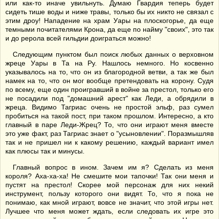
или как-то иначе увильнуть. Думаю Гвардия теперь будет
сидеть тише воды и ниже травы, только бы их никто не связал с
этим дроу! Нападение на храм Уары на плоскогорье, да еще
темными почитателями Крона, да еще по найму "своих", это так
и до рерола всей гильдии доиграться можно!
Следующим пунктом был поиск любых данных о верховном
жреце Уары в Та на Ру. Нашлось немного. Но косвенно
указывалось на то, что он из благородной ветви, а так же был
намек на то, что он мог вообще претендовать на корону. Судя
по всему, еще один проигравший в войне за престол, только его
не посадили под "домашний арест" как Леди, а обрядили в
жреца. Видимо Тагриас очень не простой эльф, раз сумел
пробиться на такой пост, при таком прошлом. Интересно, а кто
главный в паре Леди-Жрец? То, что они играют меня вместе
это уже факт, раз Тагриас знает о "усыновлении". Поразмышляв
так и не пришел ни к какому решению, каждый вариант имел
как плюсы так и минусы.
Главный вопрос в ином. Зачем им я? Сделать из меня
короля? Аха-ха-ха! Не смешите мои тапочки! Так они меня и
пустят на престол! Скорее мой персонаж для них некий
инструмент, пользу которого они видят. То, что я пока не
понимаю, как мной играют, вовсе не значит, что этой игры нет.
Лучшее что меня может ждать, если следовать их игре это