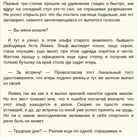
Первые три стопки прошли на удивление гладко и быстро, как
вдруг на соседний стул кто-то сел, не спрашивая разрешения.
Не успел открыть рот, что бы послать наглеца подальше, как тот
заговорил, немного заплетающимся от выпитого голосом.
— Вы меня искали?
И тут я узнал, в этом эльфе старого знакомого, бывшего
рейнджера Аста Ломеа. Эльф выглядит плохо, лицо серое,
глаза опухшие, уши висят, при этом одежда опрятна и чиста.
Жестом прощу у официанта еще одну стопку и получив её
толкаю бутылку на край стола где сидит егерь.
— За встречу! — Провозгласив этот банальный тост,
удостоверился, что егерь поднял рюмку и тут же залпом выпил
из своей.
Ломеа так же как и я выпил крепкий напиток одним махом.
Но его жест показал мне, что я ошибся посчитав вначале, что
этот эльф находится в запое. Скорее он просто очень
уставший, и да, до встречи со мной уже успел принять на грудь.
Но ни о каком многодневном заливании в себя спиртного и
речи быть не может.
— Трудные дни? — Разлив еще по одной, спрашиваю я.