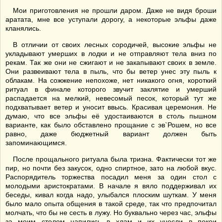
Мои приготовления не прошли даром. Даже не видя броши
аратата, мне все уступали дорогу, а некоторые эльфы даже
кланялись.
В отличии от своих лесных сородичей, высокие эльфы не
укладывают умерших в лодки и не отправляют тела вниз по
рекам. Так же они не сжигают и не закапывают своих в земле.
Они развеивают тела в пыль, что бы ветер унес эту пыль к
облакам. На сожжение непохоже, нет никакого огня, короткий
ритуал в финале которого звучит заклятие и умерший
распадается на мелкий, невесомый песок, который тут же
подхватывает ветер и уносит ввысь. Красивая церемония. Не
думаю, что все эльфы её удостаиваются в столь пышном
варианте, как было обставлено прощание с эв`Рошем, но все
равно, даже бюджетный вариант должен быть
запоминающимся.
После прощального ритуала была тризна. Фактически тот же
пир, но почти без закусок, одно спиртное, зато на любой вкус.
Распорядитель торжества посадил меня за один стол с
молодыми аристократами. В начале я вяло поддерживал их
беседы, кивал когда надо, улыбался плоским шуткам. У меня
было мало опыта общения в такой среде, так что предпочитал
молчать, что бы не сесть в лужу. Но буквально через час, эльфы
за моим столом напились в хлам и их унесли в покои