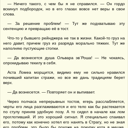
— Ничего такого, с чем бы я не справился. — Он гордо
вскинул подбородок, но в его глазах вовсе нет веры в свои
слова.
— За решение проблем! — Тут же подхватываю эту
сентенцию и превращаю её в тост.
Что-то у бывшего рейнджера не так в жизни. Какой-то груз на
него давит, причем груз из разряда морально тяжких. Тут же
наполняю пустующие стопки.
— Да вознесется душа Ольвара эв`Роша! — Не чокаясь,
опрокидываю текилу в себя.
Аста Ломеа морщится, видимо ему не сильно нравился
почивший капитан стражи, но все же дань традициям берет
верх.
— Да вознесется. — Повторяет он и выпивает.
Через полчаса непрерывных тостов, егерь расслабляется,
черты его лица разглаживаются и его тело как бы растекается
по стулу приняв удобную позу. А то сидел в начале как лом
проглотивший. И это хороший сигнал. Я специально спаивал
его, потому как конечно хотел его нанять в Страгу, но не зная
его проблем, это было бы похоже на покупку кота в мешке.