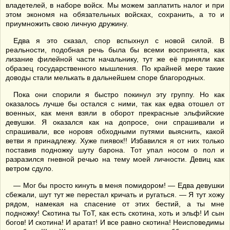
владетелей, в наборе войск. Мы можем заплатить налог и при
этом экономя на обязательных войсках, сохранить, а то и
приумножить свою личную дружину.
Едва я это сказал, спор вспыхнул с новой силой. В
реальности, подобная речь была бы всеми воспринята, как
лизание филейной части начальнику, тут же её приняли как
образец государственного мышления. По крайней мере такие
доводы стали мелькать в дальнейшем споре благородных.
Пока они спорили я быстро покинул эту группу. Но как
оказалось лучше бы остался с ними, так как едва отошел от
военных, как меня взяли в оборот прекрасные эльфийские
девушки. Я оказался как на допросе, они спрашивали и
спрашивали, все норовя обходными путями выяснить, какой
ветви я принадлежу. Хуже пиявок!! Избавился я от них только
поставив подножку шуту барона. Тот упал носом о пол и
разразился гневной речью на тему моей личности. Девиц как
ветром сдуло.
— Мог бы просто кинуть в меня помидором! — Едва девушки
сбежали, шут тут же перестал кричать и ругаться. — Я тут хожу
рядом, намекая на спасение от этих бестий, а ты мне
подножку! Скотина ты ТоТ, как есть скотина, хоть и эльф! И сын
богов! И скотина! И аратат! И все равно скотина! Неисповедимы