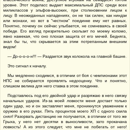
уровне. Этот подкласс выдает максимальный ДПС среди всех
миликлассов у эльфов-высоких, при столкновении лицом к
лицу. В неожиданных нападениях, он не так силен, как ниндзи
или монахи, но вот в "честном" поединке ему нет равных.
Понятно, почему он сейчас улыбается, не сомневаясь в своей
победе. Его взгляд презрительно скользит по моему коломо,
явно намекая, что оно плохая защита от его мечей. Бедняга,
знал бы ты, что скрывается за этим потрепанным внешним
видом!
— До-о-о-о-н!!! — Раздается звук колокола на главной башне.
Это сигнал к началу.
Мы медленно сходимся, в отличии от боя с чемпионами этот
НПС не собирается проявлять недооценку. Что и понятно,
слишком велика для него ставка в этом поединке.
Подставлюсь под его двойной удар и разряжаю в него связку
начальных ударов. Из-за моей ловкости меня достает только
один удар, но и он заставляет меня, проникнутся уважением к
оружию в его руках. Пять процентов моего ХП с одного скила
снял! Разорвать дистанцию не получается, в отличии от того же
Грыха, у него нет десятки в выносливости, зато прокачана
ловкость! А из этого следует, что мне не побегать от него!