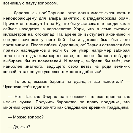
возникшую паузу вопросом.
— Даролан сын ос`Парьона, этот мальк имеет склонность к
неподобающему для эльфа занятию, к гладиаторским боям.
Причем он покинул Та на Ру, что бы участвовать в поединках и
сейчас находится в королевстве Хори, что в семи тысячах
километров на юго-запад. На арене он выступает анонимно и
сегодня вечером у него бой. Ты и должен был быть его
противником. После гибели Даролана, ос`Парьон оставался без
прямых наследников и если бы он умер, например забирая
тело сына в далеком королевстве, то нового барона ос`Даро
выбирали бы из владетелей. И поверь, выбрали бы тебя, как
наиболее знатного, ведущего свою ветвь из рода великих
князей, а так же уже успевшего многого добиться!
— То есть, вызвав барона на дуэль, я все испортил? —
Чувствую себя идиотом.
— Нет. Так как Элирас наш союзник, то все прошло как
нельзя лучше. Получить баронство по праву поединка, это
многими будет воспринято как следование древним традициям.
— Можно вопрос?
— Да, сын?