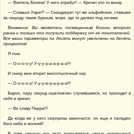
— Воитель Богини! У него атрибут! — Кричит кто-то внизу.
— Славься Уара!!! — Скандирует тут же эльфийское, ставшее
за секунду таким бурным, море, где то далеко под ногами.
Внимание: Вы являетесь посвященным Богини второго
ранга и только что получили поддержку от её почитателей.
Все ваши параметры на десять минут увеличены на десять
процентов!
Я пою:
— О-о-о-о-у! У-у-у-а-а-а-р-а-а!!!
И снизу мне вторит многотысячный хор.
— О-о-о-о-у! У-у-у-а-а-а-р-а-а!!!
Барон, пару секунд ошеломлен случившимся, но приходит в
себя и кричит.
— Во славу Перра!!!
Да когда же у него сюрпризы закончатся, он еще и паладин
бога неба и молний!
В туже секунду его тело покрывается цепью искрящихся