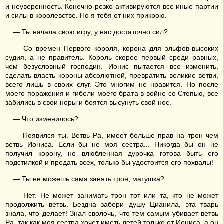
и неуверенность. Конечно резко активируются все иные партии
и силы в королевстве. Но я тебя от них прикрою.
— Ты начала свою игру, у нас достаточно сил?
— Со времен Первого короля, корона для эльфов-высоких
судия, а не правитель. Король скорее первый среди равных,
чем безусловный господин. Ионис пытается все изменить,
сделать власть короны абсолютной, превратить великие ветви,
всего лишь в своих слуг. Это многим не нравится. Но после
моего поражения и гибели моего брата в войне со Степью, все
забились в свои норы и боятся высунуть свой нос.
— Что изменилось?
— Появился ты. Ветвь Ра, имеет больше прав на трон чем
ветвь Иониса. Если бы не моя сестра... Никогда бы он не
получил корону, но влюбленная дурочка готова быть его
подстилкой и предать всех, только бы удостоится его похвалы!
— Ты не можешь сама занять трон, матушка?
— Нет. Не может занимать трон тот или та, кто не может
продолжить ветвь. Бездна забери душу Цианила, эта тварь
знала, что делает! Знал сволочь, что тем самым убивает ветвь
Ра, так как моя сестра хочет иметь детей только от Иониса, а он