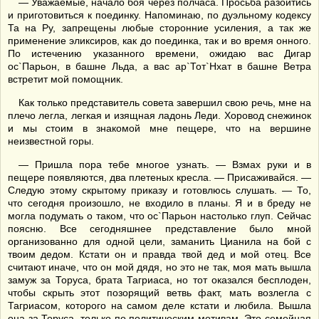
— Уважаемые, начало боя через полчаса. Просьба разойтись
и приготовиться к поединку. Напоминаю, по дуэльному кодексу
Та на Ру, запрещены любые сторонние усиления, а так же
применение эликсиров, как до поединка, так и во время онного.
По истечению указанного времени, ожидаю вас Дигар
ос`Парьон, в башне Льда, а вас ар`Тот`Нхат в башне Ветра
встретит мой помощник.
Как только представитель совета завершил свою речь, мне на
плечо легла, легкая и изящная ладонь Леди. Хоровод снежинок
и мы стоим в знакомой мне пещере, что на вершине
неизвестной горы.
— Пришла пора тебе многое узнать. — Взмах руки и в
пещере появляются, два плетеных кресла. — Присаживайся. —
Следую этому скрытому приказу и готовлюсь слушать. — То,
что сегодня произошло, не входило в планы. Я и в бреду не
могла подумать о таком, что ос`Парьон настолько глуп. Сейчас
поясню. Все сегодняшнее представление было мной
организованно для одной цели, заманить Цианила на бой с
твоим дедом. Кстати он и правда твой дед и мой отец. Все
считают иначе, что он мой дядя, но это не так, моя мать вышла
замуж за Торуса, брата Тагриаса, но тот оказался бесплоден,
чтобы скрыть этот позорящий ветвь факт, мать возлегла с
Тагриасом, которого на самом деле кстати и любила. Вышла
она за Торуса, только по политическим мотивам. Это семейная