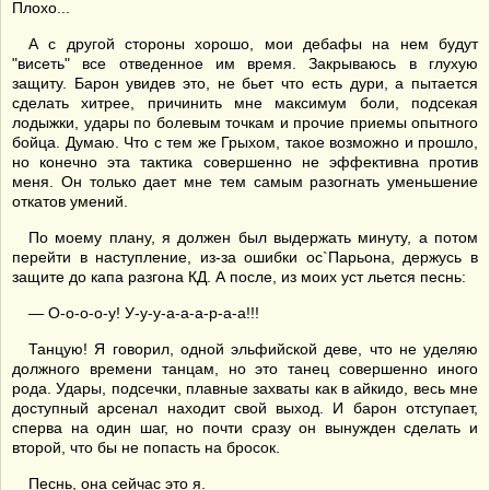
Плохо...
А с другой стороны хорошо, мои дебафы на нем будут
"висеть" все отведенное им время. Закрываюсь в глухую
защиту. Барон увидев это, не бьет что есть дури, а пытается
сделать хитрее, причинить мне максимум боли, подсекая
лодыжки, удары по болевым точкам и прочие приемы опытного
бойца. Думаю. Что с тем же Грыхом, такое возможно и прошло,
но конечно эта тактика совершенно не эффективна против
меня. Он только дает мне тем самым разогнать уменьшение
откатов умений.
По моему плану, я должен был выдержать минуту, а потом
перейти в наступление, из-за ошибки ос`Парьона, держусь в
защите до капа разгона КД. А после, из моих уст льется песнь:
— О-о-о-о-у! У-у-у-а-а-а-р-а-а!!!
Танцую! Я говорил, одной эльфийской деве, что не уделяю
должного времени танцам, но это танец совершенно иного
рода. Удары, подсечки, плавные захваты как в айкидо, весь мне
доступный арсенал находит свой выход. И барон отступает,
сперва на один шаг, но почти сразу он вынужден сделать и
второй, что бы не попасть на бросок.
Песнь, она сейчас это я.