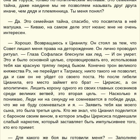
тайна, даже наедине мы не позволяем называть друг друга
иначе, чем дядя и племянница. Ты меня понял?
— Да. Это семейная тайна, спасибо, что посвятила в неё
матушка. — Киваю, на самом деле этот нюанс мне не очень
интересен.
— Хорошо. Возвращаюсь к Цианилу. Он стоял за тем, что
Совет лишил меня права на деторождение. Он лично проводил
ритуал. — Глаза Софаласи блеснули как лед. — И он умрет.
Это и было основной целью, спровоцировать его, использовав
тебя как красную тряпку перед быком. Конечно трон великого
княжества Рэ, не перейдет к Тагриасу, никто такого не позволит,
да и сам он не уйдет со своего поста. Но после гибели
Цианила, его место займет его брат — Цирисис, а он
аполитичен. Лишить корону одного из своих главных союзников
среди великих ветвей, это вторая цель. — Насколько я
понимаю, Леди ни на секунду не сомневается в победе деда,
что же не буду сомневаться и я. — Заявить тебя как моего
сына, это была третья цель. Кто же знал, что Цианил поделится
с бароном своим вином, в которое эльфы Цирисиса подмешали
слабый наркотик, который заставляет быть импульсивнее того,
кто его примет.
— Для какого же боя вы готовили меня? — Заполняю