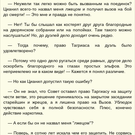
— Неужели так легко можно быть вызванным на поединок?
Цианил всего-то назвал меня лжецом и получил вызов на бой
до смерти! — Это мне и правда не понятно.
— Нет! Ты бы слышал как костерят друг друга благородные
на дворянском собрании или на попойках. Там такого можно
наслушаться! Но, до дуэлей дело доходит очень редко.
— Тогда почему, право Тагриаса на дуэль было
удовлетворено?
— Потому что одно дело ругаться среди равных, другое дело
оскорбить благородного на глазах простых эльфов. Это
неприемлемо ни в каком виде! — Кажется я понял различие.
— Но как Цианил допустил такую ошибку?
— Он не знал, что Совет оставил право Таргиасу на защиту
чести ветви, это решение принималось на закрытом заседании
старейшин и жрецов, а я лишена право на Вызов. Ублюдок
чувствовал себя в полной безопасности. Плюс, конечно
действие наркотика.
— А если бы он не назвал меня "лжецом"?
— Поверь, я сотню лет искала чем его зацепить. Не сорвись