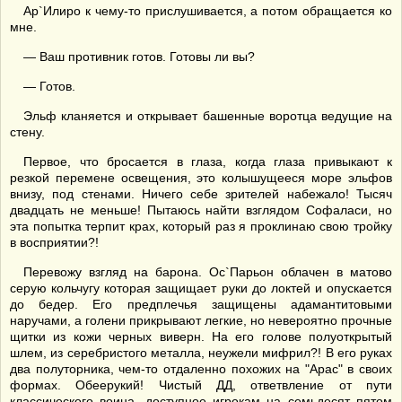
Ар`Илиро к чему-то прислушивается, а потом обращается ко
мне.
— Ваш противник готов. Готовы ли вы?
— Готов.
Эльф кланяется и открывает башенные воротца ведущие на
стену.
Первое, что бросается в глаза, когда глаза привыкают к
резкой перемене освещения, это колышущееся море эльфов
внизу, под стенами. Ничего себе зрителей набежало! Тысяч
двадцать не меньше! Пытаюсь найти взглядом Софаласи, но
эта попытка терпит крах, который раз я проклинаю свою тройку
в восприятии?!
Перевожу взгляд на барона. Ос`Парьон облачен в матово
серую кольчугу которая защищает руки до локтей и опускается
до бедер. Его предплечья защищены адамантитовыми
наручами, а голени прикрывают легкие, но невероятно прочные
щитки из кожи черных виверн. На его голове полуоткрытый
шлем, из серебристого металла, неужели мифрил?! В его руках
два полуторника, чем-то отдаленно похожих на "Арас" в своих
формах. Обеерукий! Чистый ДД, ответвление от пути
классического воина, доступное игрокам на семьдесят пятом