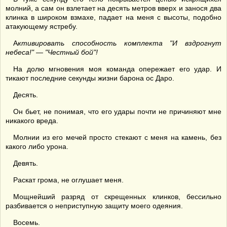
молний, а сам он взлетает на десять метров вверх и занося два
клинка в широком взмахе, падает на меня с высоты, подобно
атакующему ястребу.
А
ктивировать способность комплекта "И вздрогнут
небеса!" — "Честный бой"!
На долю мгновения моя команда опережает его удар. И
тикают последние секунды жизни барона ос Даро.
Десять.
Он бьет, не понимая, что его удары почти не причиняют мне
никакого вреда.
Молнии из его мечей просто стекают с меня на камень, без
какого либо урона.
Девять.
Раскат грома, не оглушает меня.
Мощнейший разряд от скрещенных клинков, бессильно
разбивается о неприступную защиту моего одеяния.
Восемь.