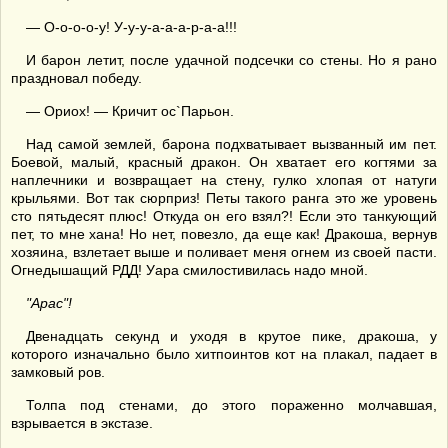
— О-о-о-о-у! У-у-у-а-а-а-р-а-а!!!
И барон летит, после удачной подсечки со стены. Но я рано
праздновал победу.
— Ориох! — Кричит ос`Парьон.
Над самой землей, барона подхватывает вызванный им пет.
Боевой, малый, красный дракон. Он хватает его когтями за
наплечники и возвращает на стену, гулко хлопая от натуги
крыльями. Вот так сюрприз! Петы такого ранга это же уровень
сто пятьдесят плюс! Откуда он его взял?! Если это танкующий
пет, то мне хана! Но нет, повезло, да еще как! Дракоша, вернув
хозяина, взлетает выше и поливает меня огнем из своей пасти.
Огнедышащий РДД! Уара смилостивилась надо мной.
"Арас"!
Двенадцать секунд и уходя в крутое пике, дракоша, у
которого изначально было хитпоинтов кот на плакал, падает в
замковый ров.
Толпа под стенами, до этого пораженно молчавшая,
взрывается в экстазе.