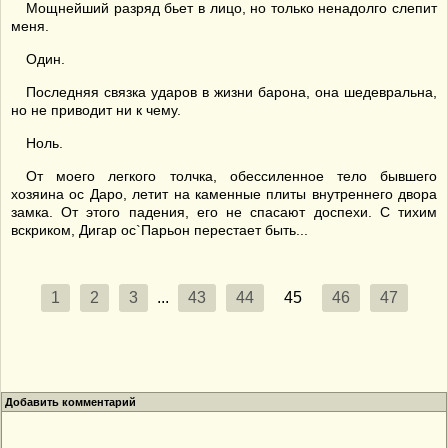
Мощнейший разряд бьет в лицо, но только ненадолго слепит
меня.
Один.
Последняя связка ударов в жизни барона, она шедевральна,
но не приводит ни к чему.
Ноль.
От моего легкого толчка, обессиленное тело бывшего
хозяина ос Даро, летит на каменные плиты внутреннего двора
замка. От этого падения, его не спасают доспехи. С тихим
вскриком, Дигар ос`Парьон перестает быть...
1
2
3
...
43
44
45
46
47
Добавить комментарий