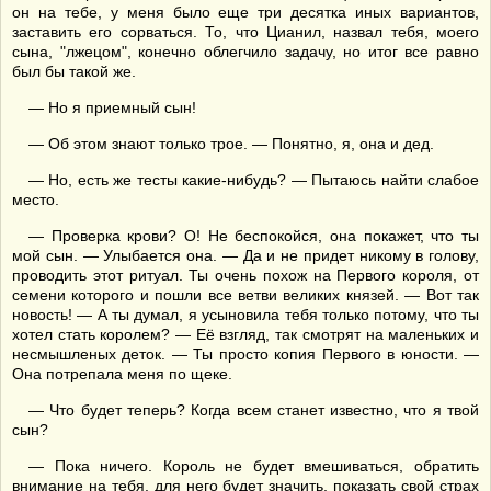
он на тебе, у меня было еще три десятка иных вариантов,
заставить его сорваться. То, что Цианил, назвал тебя, моего
сына, "лжецом", конечно облегчило задачу, но итог все равно
был бы такой же.
— Но я приемный сын!
— Об этом знают только трое. — Понятно, я, она и дед.
— Но, есть же тесты какие-нибудь? — Пытаюсь найти слабое
место.
— Проверка крови? О! Не беспокойся, она покажет, что ты
мой сын. — Улыбается она. — Да и не придет никому в голову,
проводить этот ритуал. Ты очень похож на Первого короля, от
семени которого и пошли все ветви великих князей. — Вот так
новость! — А ты думал, я усыновила тебя только потому, что ты
хотел стать королем? — Её взгляд, так смотрят на маленьких и
несмышленых деток. — Ты просто копия Первого в юности. —
Она потрепала меня по щеке.
— Что будет теперь? Когда всем станет известно, что я твой
сын?
— Пока ничего. Король не будет вмешиваться, обратить
внимание на тебя, для него будет значить, показать свой страх