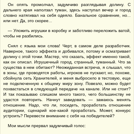
Он опять промолчал, задумчиво разглядывая долину. С
дальнего края наползал туман, здесь наступал вечер и город
словно натягивал на себя одеяло. Банальное сравнение, но...
или нет. Да, это скорее...
— Уложить игрушки в коробку и заботливо переложить ватой,
чтобы не разбились.
Снял с языка мои слова! Черт, в самом деле разработчик.
Наверное, такого эффекта и добивался, потому и осматривает
долину с этой точки. Мастер, что сказать, эффект именно такой,
как он описал. Игрушечный город, странный, туманный. Что за
существа в нем обитают? Неожиданная встреча, я слышал, что
в зоны, где проводятся работы, игроков не пускают, но, похоже,
сбойнула сеть Хранителей, и меня выбросило в тестовую, еще
не подключенную к общему миру зону. Повезло, можно будет
похвастаться в следующей передаче на канале. Или не стоит?
И так показываю слишком много такого, чего большинству не
удастся повторить. Начнут завидовать — замаюсь менять
отношение. Надо, что ли, посидеть, проработать отношение
аудитории, сценарий кое-какой проработать. Может, конкурс
устроить? Перевести внимание с себя на победителей?
Мои мысли прервал задумчивый голос: