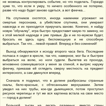
не можешь контролировать событие, но что поделать. Гораздо
хуже то, что если я умру, то ничего особенного не потеряю,
разве что надо будет заново одеться, а вот феечка...
На спутников охотятся, иногда наемники угрожают не
смертью персонажа, а убийством спутника, они умирают
навсегда и их приходится приручать заново. Конечно, я найду
новую "обучалку", игра быстро предоставит какую-то замену, но
к этой мелкой надоеде я уже привык. Да и не по-мужски будет,
бросать ее здесь одну, беспомощную и не способную
выбраться. Так что... левой-правой. Вперед и без сомнений!
Выход обнаружился к исходу второго часа бега. Последние
полчаса я сидел в кресле, так что, наверное, мог бы и быстрее
выбраться на волю, но ноги гудели. Вылетев из прохода,
мгновенно сомкнувшегося у меня за спиной, я вытряс наружу
феечку, приказав ей оглядеть сверху местность на предмет
интересного, а сам двинулся вперед.
Сначала я подумал, что в долине разбросаны странные
скалы, бело-красные, с обтесанными верхушками. Затем
увидел на них трубы, кое-где дымящиеся, потом проступил
рисунок черепицы и тут же вся картинка встала на свое место
— город в долине!
Большой, тысяч на десять разумных, вместо стены