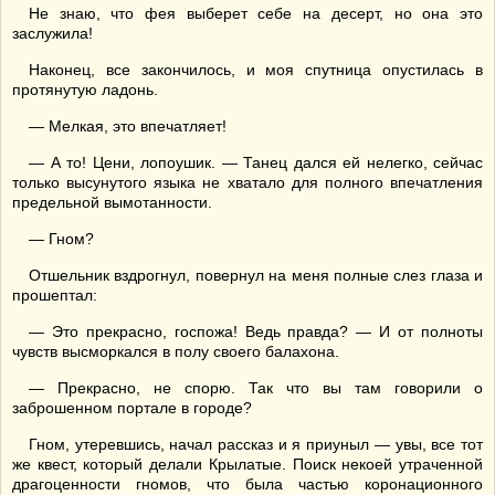
Не знаю, что фея выберет себе на десерт, но она это
заслужила!
Наконец, все закончилось, и моя спутница опустилась в
протянутую ладонь.
— Мелкая, это впечатляет!
— А то! Цени, лопоушик. — Танец дался ей нелегко, сейчас
только высунутого языка не хватало для полного впечатления
предельной вымотанности.
— Гном?
Отшельник вздрогнул, повернул на меня полные слез глаза и
прошептал:
— Это прекрасно, госпожа! Ведь правда? — И от полноты
чувств высморкался в полу своего балахона.
— Прекрасно, не спорю. Так что вы там говорили о
заброшенном портале в городе?
Гном, утеревшись, начал рассказ и я приуныл — увы, все тот
же квест, который делали Крылатые. Поиск некоей утраченной
драгоценности гномов, что была частью коронационного