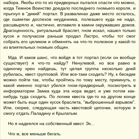
набора. Якобы кто-то из придворных пытался спасти что можно,
когда Темное Воинство доедало последнего гномьего короля, и
прыгнул в "дикий" портал. В развалинах даже место осталось,
где ошметки доспехов неудачника, полезшего куда не надо,
расшвыряло и, частично, вплавило в камни окружавших домов.
Драгоценность, ритуальный браслет, гном искал, нашел только
кусок и получасом раньше продал Ластро, чтобы тот смог
собрать его целиком и обменять на что-то полезное у какой-то
из влиятельных гномьих общин.
Мда. И каков шанс, что войдя в тот портал (если он вообще
существует) я что-то найду? Ненулевой, но все равно в
одиночку хрен найдешь, тут целая группа несколько дней
рубилась, квест групповой. Или все-таки сходить? Ну, к беседке
можно пойти так, чтобы пройтись по тому месту, прикинуть, о
какой именно портал убился гном-придворный, посмотреть в
информатории Замка куда эта нора ведет, и уже потом как-
нибудь туда сходить. По логике квеста где-то на другом конце
может быть еще один кусок браслета, "выброшенный взрывом".
Или, скорее, следующая часть квестовой цепочки, которую я
смогу отдать Паладину и Крылатым.
Но я надеялся на собственный квест. Эх...
Что ж, все меньше бегать.