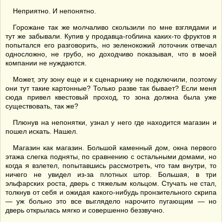
Неприятно. И непонятно.
Горожане так же молчаливо скользили по мне взглядами и
тут же забывали. Купив у продавца-гоблина каких-то фруктов я
попытался его разговорить, но зеленокожий лоточник отвечал
односложно, не грубо, но доходчиво показывая, что в моей
компании не нуждаются.
Может, эту зону еще и к сценарнику не подключили, поэтому
они тут такие картонные? Только разве так бывает? Если меня
сюда привел квестовый проход, то зона должна была уже
существовать, так же?
Плюнув на непонятки, узнал у него где находится магазин и
пошел искать. Нашел.
Магазин как магазин. Большой каменный дом, окна первого
этажа слегка подняты, по сравнению с остальными домами, но
когда я взлетел, попытавшись рассмотреть, что там внутри, то
ничего не увидел из-за плотных штор. Большая, в три
эльфарских роста, дверь с тяжелым кольцом. Стучать не стал,
толкнув от себя и ожидая какого-нибудь пронзительного скрипа
— уж больно это все выглядело нарочито пугающим — но
дверь открылась мягко и совершенно беззвучно.