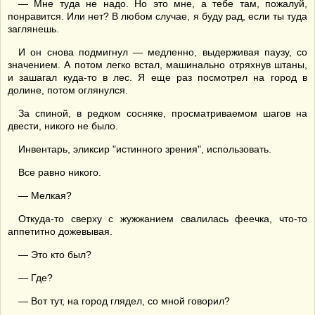
— Мне туда не надо. Но это мне, а тебе там, пожалуй,
понравится. Или нет? В любом случае, я буду рад, если ты туда
заглянешь.
И он снова подмигнул — медленно, выдерживая паузу, со
значением. А потом легко встал, машинально отряхнув штаны,
и зашагал куда-то в лес. Я еще раз посмотрел на город в
долине, потом оглянулся.
За спиной, в редком сосняке, просматриваемом шагов на
двести, никого не было.
Инвентарь, эликсир "истинного зрения", использовать.
Все равно никого.
— Мелкая?
Откуда-то сверху с жужжанием свалилась феечка, что-то
аппетитно дожевывая.
— Это кто был?
— Где?
— Вот тут, на город глядел, со мной говорил?