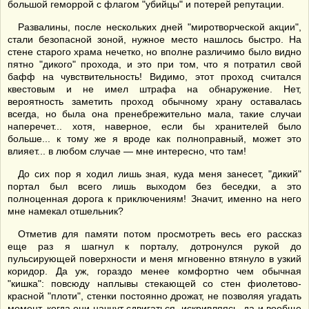
большой геморрой с флагом "убийцы" и потерей репутации.
Развалины, после нескольких дней "миротворческой акции",
стали безопасной зоной, нужное место нашлось быстро. На
стене старого храма нечетко, но вполне различимо было видно
пятно "дикого" прохода, и это при том, что я потратил свой
бафф на чувствительность! Видимо, этот проход считался
квестовым и не имел штрафа на обнаружение. Нет,
вероятность заметить проход обычному храну оставалась
всегда, но была она пренебрежительно мала, такие случаи
наперечет... хотя, наверное, если бы хранителей было
больше... к тому же я вроде как полноправный, может это
влияет... в любом случае — мне интересно, что там!
До сих пор я ходил лишь зная, куда меня занесет, "дикий"
портал был всего лишь выходом без беседки, а это
полноценная дорога к приключениям! Значит, именно на него
мне намекал отшельник?
Отметив для памяти потом просмотреть весь его рассказ
еще раз я шагнул к порталу, дотронулся рукой до
пульсирующей поверхности и меня мгновенно втянуло в узкий
коридор. Да уж, гораздо менее комфортно чем обычная
"кишка": повсюду наплывы стекающей со стен фиолетово-
красной "плоти", стенки постоянно дрожат, не позволяя угадать
момент, когда они начнут сдвигаться, искривляясь, да и вообще