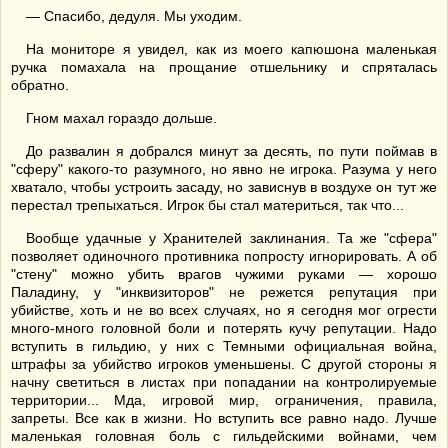
— Спасибо, дедуля. Мы уходим.
На мониторе я увидел, как из моего капюшона маленькая
ручка помахала на прощание отшельнику и спряталась
обратно.
Гном махал гораздо дольше.
До развалин я добрался минут за десять, по пути поймав в
"сферу" какого-то разумного, но явно не игрока. Разума у него
хватало, чтобы устроить засаду, но зависнув в воздухе он тут же
перестал трепыхаться. Игрок бы стал материться, так что...
Вообще удачные у Хранителей заклинания. Та же "сфера"
позволяет одиночного противника попросту игнорировать. А об
"стену" можно убить врагов чужими руками — хорошо
Паладину, у "инквизиторов" не режется репутация при
убийстве, хоть и не во всех случаях, но я сегодня мог огрести
много-много головной боли и потерять кучу репутации. Надо
вступить в гильдию, у них с Темными официальная война,
штрафы за убийство игроков уменьшены. С другой стороны я
начну светиться в листах при попадании на контролируемые
территории... Мда, игровой мир, ограничения, правила,
запреты. Все как в жизни. Но вступить все равно надо. Лучше
маленькая головная боль с гильдейскими войнами, чем