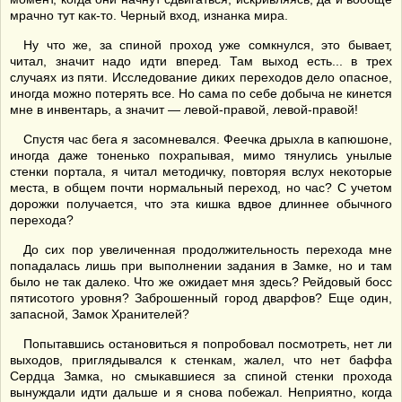
мрачно тут как-то. Черный вход, изнанка мира.
Ну что же, за спиной проход уже сомкнулся, это бывает,
читал, значит надо идти вперед. Там выход есть... в трех
случаях из пяти. Исследование диких переходов дело опасное,
иногда можно потерять все. Но сама по себе добыча не кинется
мне в инвентарь, а значит — левой-правой, левой-правой!
Спустя час бега я засомневался. Феечка дрыхла в капюшоне,
иногда даже тоненько похрапывая, мимо тянулись унылые
стенки портала, я читал методичку, повторяя вслух некоторые
места, в общем почти нормальный переход, но час? С учетом
дорожки получается, что эта кишка вдвое длиннее обычного
перехода?
До сих пор увеличенная продолжительность перехода мне
попадалась лишь при выполнении задания в Замке, но и там
было не так далеко. Что же ожидает мня здесь? Рейдовый босс
пятисотого уровня? Заброшенный город дварфов? Еще один,
запасной, Замок Хранителей?
Попытавшись остановиться я попробовал посмотреть, нет ли
выходов, приглядывался к стенкам, жалел, что нет баффа
Сердца Замка, но смыкавшиеся за спиной стенки прохода
вынуждали идти дальше и я снова побежал. Неприятно, когда