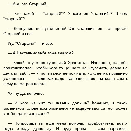
— А-а, это Старший.
— Кто такой — "старший"? У кого он "старший"? В чем
"старший"?
— Лопоушик, не путай меня! Это Старший, он... он просто
Старший и все!
Угу. "Старший" — и все.
— А Наставник тебе тоже знаком?
— Какой-то у меня тупенький Хранитель. Наверное, на тебе
практиковались, чтобы кого-то ценного не изувечить, давно не
делали, заб... — Я попытался ее поймать, но феечка привычно
уклонилась. — ...ыли как надо. Конечно знаю, ты меня сам к
нему на остров носил!
Ах, ну да, конечно.
— И кого из них ты знаешь дольше? Конечно, в такой
маленькой голове воспоминания не задерживаются, но, может,
у тебя где-то записано?
— Попросишь ты еще меня помочь, поработитель, вот я
тогда отведу душеньку! И буду права — сам нарвался,