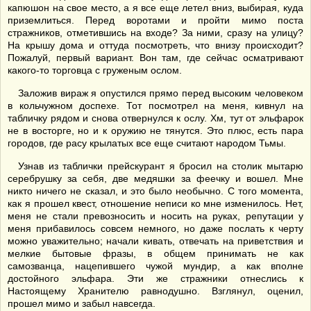
капюшон на свое место, а я все еще летел вниз, выбирая, куда
приземлиться. Перед воротами и пройти мимо поста
стражников, отметившись на входе? За ними, сразу на улицу?
На крышу дома и оттуда посмотреть, что внизу происходит?
Пожалуй, первый вариант. Вон там, где сейчас осматривают
какого-то торговца с груженым ослом.
Заложив вираж я опустился прямо перед высоким человеком
в кольчужном доспехе. Тот посмотрел на меня, кивнул на
табличку рядом и снова отвернулся к ослу. Хм, тут от эльфарок
не в восторге, но и к оружию не тянутся. Это плюс, есть пара
городов, где расу крылатых все еще считают народом Тьмы.
Узнав из таблички прейскурант я бросил на столик мытарю
серебрушку за себя, две медяшки за феечку и вошел. Мне
никто ничего не сказал, и это было необычно. С того момента,
как я прошел квест, отношение неписи ко мне изменилось. Нет,
меня не стали превозносить и носить на руках, репутации у
меня прибавилось совсем немного, но даже послать к черту
можно уважительно; начали кивать, отвечать на приветствия и
мелкие бытовые фразы, в общем принимать не как
самозванца, нацепившего чужой мундир, а как вполне
достойного эльфара. Эти же стражники отнеслись к
Настоящему Хранителю равнодушно. Взглянул, оценил,
прошел мимо и забыл навсегда.