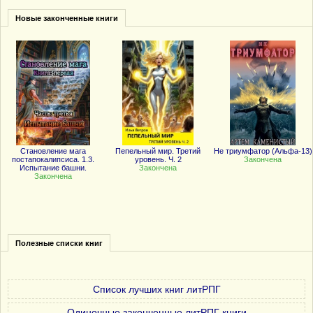
Новые законченные книги
Становление мага
Пепельный мир. Третий
Не триумфатор (Альфа-13)
постапокалипсиса. 1.3.
уровень. Ч. 2
Закончена
Испытание башни.
Закончена
Закончена
Полезные списки книг
Список лучших книг литРПГ
Одиночные законченные литРПГ книги