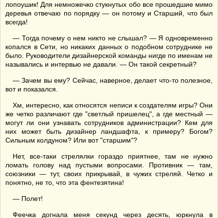
лопоушик! Для немножечко стукнутых обо все прошедшие мимо
деревья отвечаю по порядку — он потому и Старший, что был
всегда!
— Тогда почему о нем никто не слышал? — Я одновременно
копался в Сети, но никаких данных о подобном сотруднике не
было. Руководители дизайнерской команды нигде по именам не
назывались и интервью не давали. — Он такой секретный?
— Зачем вы ему? Сейчас, наверное, делает что-то полезное,
вот и показался.
Хм, интересно, как относятся неписи к создателям игры? Они
же четко различают где "светлый пришелец", а где местный —
могут ли они узнавать сотрудников администрации? Кем для
них может быть дизайнер ландшафта, к примеру? Богом?
Сильным колдуном? Или вот "старшим"?
Нет, все-таки стрелялки гораздо приятнее, там не нужно
ломать голову над пустыми вопросами. Противник — там,
союзники — тут, своих прикрывай, в чужих стреляй. Четко и
понятно, не то, что эта фентезятина!
— Полет!
Феечка догнала меня секунд через десять, юркнула в