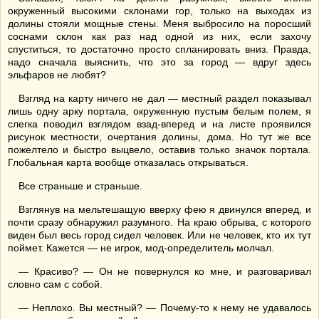
окруженный высокими склонами гор, только на выходах из
долины стояли мощные стены. Меня выбросило на поросший
соснами склон как раз над одной из них, если захочу
спуститься, то достаточно просто спланировать вниз. Правда,
надо сначала выяснить, что это за город — вдруг здесь
эльфаров не любят?
Взгляд на карту ничего не дал — местный раздел показывал
лишь одну арку портала, окруженную пустым белым полем, я
слегка поводил взглядом взад-вперед и на листе проявился
рисунок местности, очертания долины, дома. Но тут же все
пожелтело и быстро выцвело, оставив только значок портала.
Глобальная карта вообще отказалась открываться.
Все страньше и страньше.
Взглянув на мельтешащую вверху фею я двинулся вперед, и
почти сразу обнаружил разумного. На краю обрыва, с которого
виден был весь город сидел человек. Или не человек, кто их тут
поймет. Кажется — не игрок, мод-определитель молчал.
— Красиво? — Он не повернулся ко мне, и разговаривал
словно сам с собой.
— Неплохо. Вы местный? — Почему-то к нему не удавалось