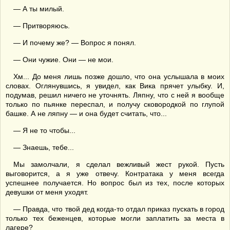
— А ты милый.
— Притворяюсь.
— И почему же? — Вопрос я понял.
— Они чужие. Они — не мои.
Хм... До меня лишь позже дошло, что она услышала в моих
словах. Оглянувшись, я увидел, как Вика прячет улыбку. И,
подумав, решил ничего не уточнять. Ляпну, что с ней я вообще
только по пьянке переспал, и получу сковородкой по глупой
башке. А не ляпну — и она будет считать, что...
— Я не то чтобы...
— Знаешь, тебе...
Мы замолчали, я сделал вежливый жест рукой. Пусть
выговорится, а я уже отвечу. Контратака у меня всегда
успешнее получается. Но вопрос был из тех, после которых
девушки от меня уходят.
— Правда, что твой дед когда-то отдал приказ пускать в город
только тех беженцев, которые могли заплатить за места в
лагере?