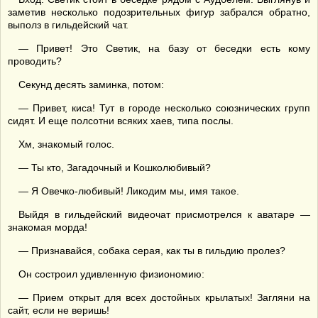
заметив несколько подозрительных фигур забрался обратно,
выполз в гильдейский чат.
— Привет! Это Светик, на базу от беседки есть кому
проводить?
Секунд десять заминка, потом:
— Привет, киса! Тут в городе несколько союзнических групп
сидят. И еще полсотни всяких хаев, типа послы.
Хм, знакомый голос.
— Ты кто, Загадочный и Кошколюбивый?
— Я Овечко-любивый! Ликодим мы, имя такое.
Выйдя в гильдейский видеочат присмотрелся к аватаре —
знакомая морда!
— Признавайся, собака серая, как ты в гильдию пролез?
Он состроил удивленную физиономию:
— Прием открыт для всех достойных крылатых! Загляни на
сайт, если не веришь!