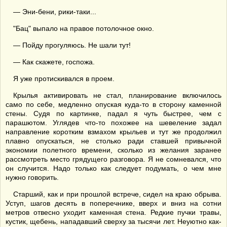
— Эни-бени, рики-таки...
"Бац" выпало на правое потолочное окно.
— Пойду прогуляюсь. Не шали тут!
— Как скажете, госпожа.
Я уже протискивался в проем.
Крылья активировать не стал, планирование включилось
само по себе, медленно опуская куда-то в сторону каменной
стены. Судя по картинке, падал я чуть быстрее, чем с
парашютом. Углядев что-то похожее на шевеление задал
направление коротким взмахом крыльев и тут же продолжил
плавно опускаться, не столько ради ставшей привычной
экономии полетного времени, сколько из желания заранее
рассмотреть место грядущего разговора. Я не сомневался, что
он случится. Надо только как следует подумать, о чем мне
нужно говорить.
Старший, как и при прошлой встрече, сидел на краю обрыва.
Уступ, шагов десять в поперечнике, вверх и вниз на сотни
метров отвесно уходит каменная стена. Редкие пучки травы,
кустик, щебень, нападавший сверху за тысячи лет. Неуютно как-