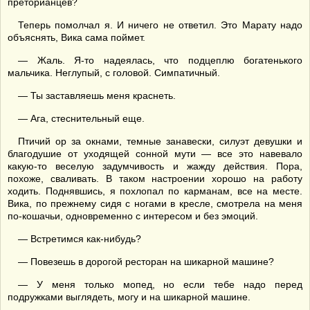
преторианцев?
Теперь помолчал я. И ничего не ответил. Это Марату надо
объяснять, Вика сама поймет.
— Жаль. Я-то надеялась, что подцеплю богатенького
мальчика. Неглупый, с головой. Симпатичный.
— Ты заставляешь меня краснеть.
— Ага, стеснительный еще.
Птичий ор за окнами, темные занавески, силуэт девушки и
благодушие от уходящей сонной мути — все это навевало
какую-то веселую задумчивость и жажду действия. Пора,
похоже, сваливать. В таком настроении хорошо на работу
ходить. Поднявшись, я похлопал по карманам, все на месте.
Вика, по прежнему сидя с ногами в кресле, смотрела на меня
по-кошачьи, одновременно с интересом и без эмоций.
— Встретимся как-нибудь?
— Повезешь в дорогой ресторан на шикарной машине?
— У меня только мопед, но если тебе надо перед
подружками выглядеть, могу и на шикарной машине.