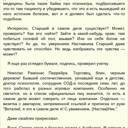
медицины была такая байка про психиатра, подбросившего
что-то там пациенту и убедившего, что это и есть вышедший из
него источник болезни, вот и я должен был сделать что-то
подобное.
Интересно, Старший в самом деле существует? Может,
проверить? Как его найти? Зайти в какой-нибудь храм, там
побиться головой об пол, взывая? Или он себя богом не
чувствует? Ах да, по уверениям Наставника Старший даже
чувствовать не способен. Но ведь изображать эти чувства —
может?
Я еще раз оглядел бумаги, подпись, проверил учетку.
Николас Рамонас Перрейра. Торговец, блин, черным
деревом! Бывший соотечественник, уехавший еще в детстве,
доктор психологии, сотрудник СОД-а последние семь лет, до
того работал в разных игровых компаниях. Особенно не
светится, но в списке официальных лиц значится, то есть в
самом деле может говорить от лица компании. Отдельно —
визитка с аватаром, непременной ссылкой и приписка от руки
"Виталий, я это в самом деле я! С уважением, (Настав)Ник."
Даже смайлик пририсовал.
Вход. Светик стоит в беседке рядом с Аудбелем. Выглянув и