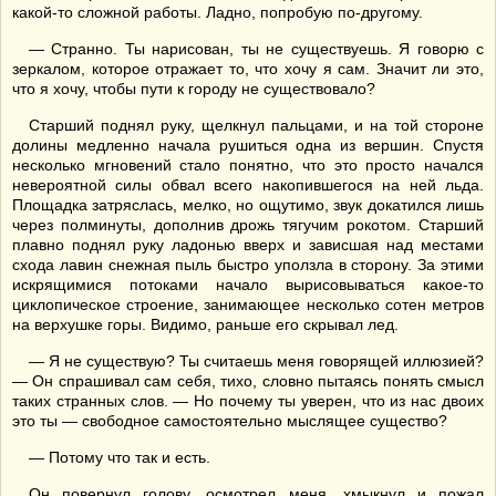
какой-то сложной работы. Ладно, попробую по-другому.
— Странно. Ты нарисован, ты не существуешь. Я говорю с
зеркалом, которое отражает то, что хочу я сам. Значит ли это,
что я хочу, чтобы пути к городу не существовало?
Старший поднял руку, щелкнул пальцами, и на той стороне
долины медленно начала рушиться одна из вершин. Спустя
несколько мгновений стало понятно, что это просто начался
невероятной силы обвал всего накопившегося на ней льда.
Площадка затряслась, мелко, но ощутимо, звук докатился лишь
через полминуты, дополнив дрожь тягучим рокотом. Старший
плавно поднял руку ладонью вверх и зависшая над местами
схода лавин снежная пыль быстро уползла в сторону. За этими
искрящимися потоками начало вырисовываться какое-то
циклопическое строение, занимающее несколько сотен метров
на верхушке горы. Видимо, раньше его скрывал лед.
— Я не существую? Ты считаешь меня говорящей иллюзией?
— Он спрашивал сам себя, тихо, словно пытаясь понять смысл
таких странных слов. — Но почему ты уверен, что из нас двоих
это ты — свободное самостоятельно мыслящее существо?
— Потому что так и есть.
Он повернул голову, осмотрел меня, хмыкнул и пожал