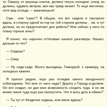
то. Сверху, от границы снегов, должно тянуть холодом, снизу, из
долины, сдувать ветром, вон как траву качает. То еще местечко,
хотя вид отсюда — закачаешься!
Сам... или "само"? В общем, это вот сидело и смотрело
вдаль, в сторону одной из гор на той стороне долины... хм, и тут
долина, он их предпочитает для работы? Или сейчас у него по
плану горные зоны?
Я понял, что нарочно оттягиваю начало разговора. Нашел,
дальше-то что?
— Сидишь?
— Сижу.
— Ну сиди-сиди. Много высидишь. Геморрой, к примеру, на
холодных камнях.
Я присел рядом, еще раз оглядев своего загадочного
собеседника. Что мне от него надо? Дорогу к Городу-в-долине.
Он его создал, он дал мне возможность сходить туда, и он же
может меня туда еще раз пропустить. Что я могу дать в обмен?
— Ты тут от безделья сидишь, или меня ждешь?