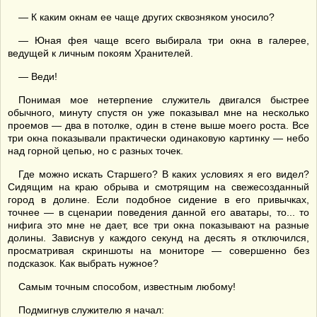
— К каким окнам ее чаще других сквозняком уносило?
— Юная фея чаще всего выбирала три окна в галерее,
ведущей к личным покоям Хранителей.
— Веди!
Понимая мое нетерпение служитель двигался быстрее
обычного, минуту спустя он уже показывал мне на несколько
проемов — два в потолке, один в стене выше моего роста. Все
три окна показывали практически одинаковую картинку — небо
над горной цепью, но с разных точек.
Где можно искать Старшего? В каких условиях я его видел?
Сидящим на краю обрыва и смотрящим на свежесозданный
город в долине. Если подобное сидение в его привычках,
точнее — в сценарии поведения данной его аватары, то... то
нифига это мне не дает, все три окна показывают на разные
долины. Зависнув у каждого секунд на десять я отключился,
просматривая скриншоты на мониторе — совершенно без
подсказок. Как выбрать нужное?
Самым точным способом, известным любому!
Подмигнув служителю я начал: