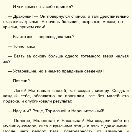
— И чьи крылья ты себе пришил?
— Драконьи! — Он повернулся спиной, и там действительно
оказались крылья. Не очень большие, покрытые мехом, но —
крылья, причем свои!
— Вы что же — пересоздавались?
— Точно, киса!
— Взять за основу больше одного тотемного зверя нельзя
же?
— Устаревшие, но в чем-то правдивые сведения!
— Поясни?
— Легко! Мы нашли способ, как создать химеру. Создали
каждый себе, абсолютно по правилам, все без малейшего
подвоха, и опубликовали результат.
— Ну-у и-и? Реще, Тормозной и Нерешительный!
— Полегче, Маленькая и Нахальная! Мы создали себе по
мультику-химере, лиса с крыльями птицы и волк с драконьими.
После чего репорт бага, благодарность от админов и