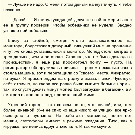
— Лучше не надо. С меня потом деньги начнут тянуть. Я тебе
позвоню.
— Давай. — Я скинул уходящей девушке свой номер и занес
ее в группу проверки, чтобы эсбешники не нудели. Заодно
узнаю о ней побольше.
Внизу за стойкой, смотря что-то развлекательное на
мониторе, бодрствовал дежурный, кивнувший мне на прощанье
и тут же снова уставившийся в монитор. Мопед стоял метрах в
трех дальше, чем я оставлял. Странно, что не было доклада о
происшествии, я еще раз просмотрел почту — пусто. На
регистраторе обнаружилась причина — рядом несколько часов
стояла машина, вот и перетащили со "своего" места. Аккуратно,
на руках. Я присел рядом на оградку и вызвал такси. Чувствую
себя отлично, но вчера все равно были выпито больше нормы,
так что спустя десять минут мопед был загружен в багажник, а я
смотрел в окно на город, пролетающий мимо.
Утренний город — это совсем не то, что ночной, или, тем
более, дневной. Уже не спит, но еще никого на улицах, все ярко
освещено и пустынно. Не работают магазины, почти нет
машин, светофоры мигают в режиме ожидания. Тихо, как в
игрушке, где непись вдруг отключили. И так же скучно.