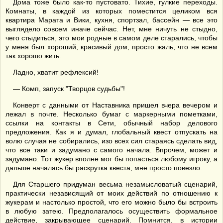
Дома тоже было как-то пустовато. Тихие, гулкие переходы.
Комнаты, в каждой из которых поместится целиком вся
квартира Марата и Вики, кухня, спортзал, бассейн — все это
выглядело совсем иначе сейчас. Нет, мне ничуть не стыдно,
чего стыдиться, это мои родные в самом деле старались, чтобы
у меня был хороший, красивый дом, просто жаль, что не всем
так хорошо жить.
Ладно, хватит рефлексий!
— Комп, запуск "Творцов судьбы"!
Конверт с данными от Наставника пришел вчера вечером и
лежал в почте. Несколько бумаг с маркерными пометками,
ссылки на контакты в Сети, обычный набор делового
предложения. Как я и думал, глобальный квест отпускать на
волю случая не собирались, изо всех сил стараясь сделать вид,
что все таки и задумано с самого начала. Впрочем, может и
задумано. Тот жукер вполне мог бы попасться любому игроку, а
дальше началась бы раскрутка квеста, мне просто повезло.
Для Старшего придуман весьма незамысловатый сценарий,
практически независящий от моих действий по отношению к
жукерам и настолько простой, что его можно было бы встроить
в любую затею. Предполагалось осуществить формальное
действие, закрывающее сценарий. Помнится, в истории