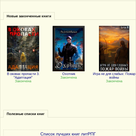
Новые законченные книги
В оковах пропасти 3.
Охотник
Игра не для слабых: Пожар
"Адаптация"
Закончена
войны
Закончена
Закончена
Полезные списки книг
Список лучших книг литРПГ