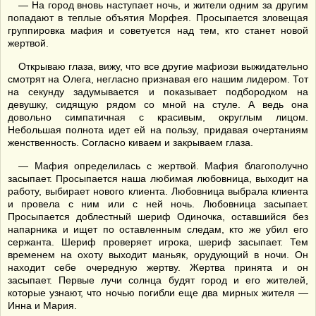
— На город вновь наступает ночь, и жители одним за другим
попадают в теплые объятия Морфея. Просыпается зловещая
группировка мафия и советуется над тем, кто станет новой
жертвой.
Открываю глаза, вижу, что все другие мафиози выжидательно
смотрят на Олега, негласно признавая его нашим лидером. Тот
на секунду задумывается и показывает подбородком на
девушку, сидящую рядом со мной на стуле. А ведь она
довольно симпатичная с красивым, округлым лицом.
Небольшая полнота идет ей на пользу, придавая очертаниям
женственность. Согласно киваем и закрываем глаза.
— Мафия определилась с жертвой. Мафия благополучно
засыпает. Просыпается наша любимая любовница, выходит на
работу, выбирает нового клиента. Любовница выбрала клиента
и провела с ним или с ней ночь. Любовница засыпает.
Просыпается доблестный шериф Одиночка, оставшийся без
напарника и ищет по оставленным следам, кто же убил его
сержанта. Шериф проверяет игрока, шериф засыпает. Тем
временем на охоту выходит маньяк, орудующий в ночи. Он
находит себе очередную жертву. Жертва принята и он
засыпает. Первые лучи солнца будят город и его жителей,
которые узнают, что ночью погибли еще два мирных жителя —
Инна и Мария.