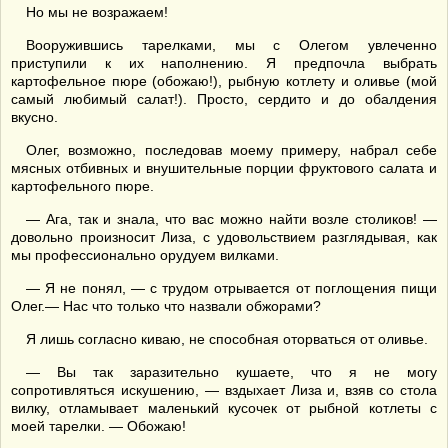
Но мы не возражаем!
Вооружившись тарелками, мы с Олегом увлеченно
приступили к их наполнению. Я предпочла выбрать
картофельное пюре (обожаю!), рыбную котлету и оливье (мой
самый любимый салат!). Просто, сердито и до обалдения
вкусно.
Олег, возможно, последовав моему примеру, набрал себе
мясных отбивных и внушительные порции фруктового салата и
картофельного пюре.
— Ага, так и знала, что вас можно найти возле столиков! —
довольно произносит Лиза, с удовольствием разглядывая, как
мы профессионально орудуем вилками.
— Я не понял, — с трудом отрывается от поглощения пищи
Олег.— Нас что только что назвали обжорами?
Я лишь согласно киваю, не способная оторваться от оливье.
— Вы так заразительно кушаете, что я не могу
сопротивляться искушению, — вздыхает Лиза и, взяв со стола
вилку, отламывает маленький кусочек от рыбной котлеты с
моей тарелки. — Обожаю!