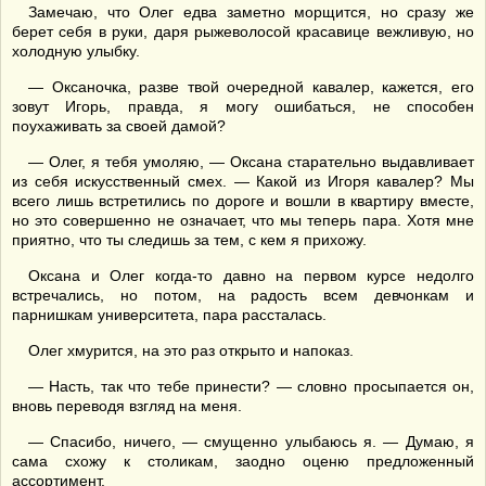
Замечаю, что Олег едва заметно морщится, но сразу же
берет себя в руки, даря рыжеволосой красавице вежливую, но
холодную улыбку.
— Оксаночка, разве твой очередной кавалер, кажется, его
зовут Игорь, правда, я могу ошибаться, не способен
поухаживать за своей дамой?
— Олег, я тебя умоляю, — Оксана старательно выдавливает
из себя искусственный смех. — Какой из Игоря кавалер? Мы
всего лишь встретились по дороге и вошли в квартиру вместе,
но это совершенно не означает, что мы теперь пара. Хотя мне
приятно, что ты следишь за тем, с кем я прихожу.
Оксана и Олег когда-то давно на первом курсе недолго
встречались, но потом, на радость всем девчонкам и
парнишкам университета, пара рассталась.
Олег хмурится, на это раз открыто и напоказ.
— Насть, так что тебе принести? — словно просыпается он,
вновь переводя взгляд на меня.
— Спасибо, ничего, — смущенно улыбаюсь я. — Думаю, я
сама схожу к столикам, заодно оценю предложенный
ассортимент.