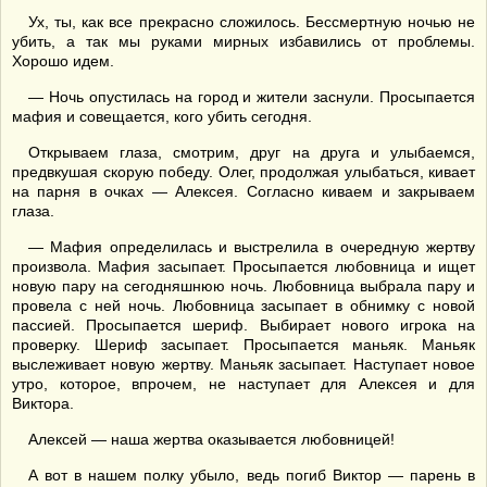
Ух, ты, как все прекрасно сложилось. Бессмертную ночью не
убить, а так мы руками мирных избавились от проблемы.
Хорошо идем.
— Ночь опустилась на город и жители заснули. Просыпается
мафия и совещается, кого убить сегодня.
Открываем глаза, смотрим, друг на друга и улыбаемся,
предвкушая скорую победу. Олег, продолжая улыбаться, кивает
на парня в очках — Алексея. Согласно киваем и закрываем
глаза.
— Мафия определилась и выстрелила в очередную жертву
произвола. Мафия засыпает. Просыпается любовница и ищет
новую пару на сегодняшнюю ночь. Любовница выбрала пару и
провела с ней ночь. Любовница засыпает в обнимку с новой
пассией. Просыпается шериф. Выбирает нового игрока на
проверку. Шериф засыпает. Просыпается маньяк. Маньяк
выслеживает новую жертву. Маньяк засыпает. Наступает новое
утро, которое, впрочем, не наступает для Алексея и для
Виктора.
Алексей — наша жертва оказывается любовницей!
А вот в нашем полку убыло, ведь погиб Виктор — парень в