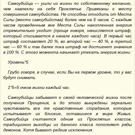
Самоубийца — ушли из жизни по собственному желанию,
чем навлекли на себя Проклятье. Привязаны к месту
совершения самоубийства. Не способны отходить от Места
Силы (место самоубийства) более чем на 5 часов. С каждым
часом проведенным вне Места Силы накопленная энергия
стремительно уходит (проще говоря, начисляется штраф,
который списывается в начале каждого часа). В первый час
штраф составляет 20 %, во второй час — 40 %, в третий
час — 60 % и так далее пока штраф не достигнет значения
в 100 %. С этого момента начинает утекать энергия жизни:
Уровень*5
Грубо говоря, в случае, если Вы на первом уровне, то у вас
будут снимать
1*5=5 очков жизни каждый час.
Самоубийцы забывают о своей человеческой жизни после
получения Прощения, а до этого вынуждены зеркально
чувствовать все те нравственные страдания, которые
испытывают их близкие, оставшиеся в мире Живых.
Самоубийца считается одним из Проклятых классов,
традиционно выходцы из данного класса пополняют ряды
демонов. Хотя бывают редкие исключения.