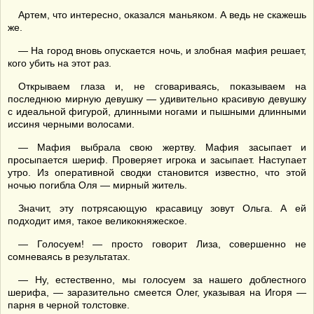
Артем, что интересно, оказался маньяком. А ведь не скажешь
же.
— На город вновь опускается ночь, и злобная мафия решает,
кого убить на этот раз.
Открываем глаза и, не сговариваясь, показываем на
последнюю мирную девушку — удивительно красивую девушку
с идеальной фигурой, длинными ногами и пышными длинными
иссиня черными волосами.
— Мафия выбрала свою жертву. Мафия засыпает и
просыпается шериф. Проверяет игрока и засыпает. Наступает
утро. Из оперативной сводки становится известно, что этой
ночью погибла Оля — мирный житель.
Значит, эту потрясающую красавицу зовут Ольга. А ей
подходит имя, такое великокняжеское.
— Голосуем! — просто говорит Лиза, совершенно не
сомневаясь в результатах.
— Ну, естественно, мы голосуем за нашего доблестного
шерифа, — заразительно смеется Олег, указывая на Игоря —
парня в черной толстовке.