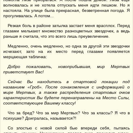
волновалась и не хотела отпускать меня идти пешком. Но я
настояла. На улице была прекрасная, безветренная погода. Я
прогуливалась. А потом...
Резкая боль в районе затылка застает меня врасплох. Перед
глазами мелькают множество разноцветных звездочек, а ведь
раньше я считала, что это всего лишь преувеличение.
Медленно, очень медленно, но одна за другой эти звездочки
исчезают, зато на их место перед глазами появляется
мерцающая табличка:
Добро пожаловать, новоприбывшая, мир Мертвых
приветствует Вас!
Сейчас Вы находитесь в стартовой локации под
названием «Гроб». После ознакомления с информацией о
мире Мертвых, а также распределения стартовых очков
характеристик Вы будете перенаправлены на Место Силы,
соответствующее Вашему классу!
Что за бред? Что за мир Мертвых? Что за классы? Я что в
психушке? Доигралась, называется?!
Со злостью с новой силой бью впереди себя, пытаясь