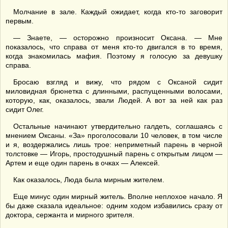
Молчание в зале. Каждый ожидает, когда кто-то заговорит
первым.
— Знаете, — осторожно произносит Оксана. — Мне
показалось, что справа от меня кто-то двигался в то время,
когда знакомилась мафия. Поэтому я голосую за девушку
справа.
Бросаю взгляд и вижу, что рядом с Оксаной сидит
миловидная брюнетка с длинными, распущенными волосами,
которую, как, оказалось, звали Людей. А вот за ней как раз
сидит Олег.
Остальные начинают утвердительно галдеть, соглашаясь с
мнением Оксаны. «За» проголосовали 10 человек, в том числе
и я, воздержались лишь трое: неприметный парень в черной
толстовке — Игорь, простодушный парень с открытым лицом —
Артем и еще один парень в очках — Алексей.
Как оказалось, Люда была мирным жителем.
Еще минус один мирный житель. Вполне неплохое начало. Я
бы даже сказала идеальное: одним ходом избавились сразу от
доктора, сержанта и мирного зрителя.