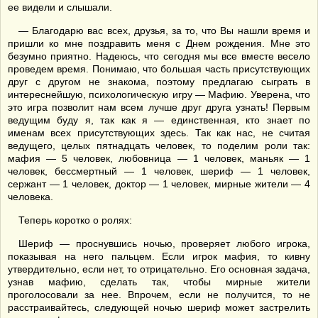
ее видели и слышали.
— Благодарю вас всех, друзья, за то, что Вы нашли время и
пришли ко мне поздравить меня с Днем рождения. Мне это
безумно приятно. Надеюсь, что сегодня мы все вместе весело
проведем время. Понимаю, что большая часть присутствующих
друг с другом не знакома, поэтому предлагаю сыграть в
интереснейшую, психологическую игру — Мафию. Уверена, что
это игра позволит нам всем лучше друг друга узнать! Первым
ведущим буду я, так как я — единственная, кто знает по
именам всех присутствующих здесь. Так как нас, не считая
ведущего, целых пятнадцать человек, то поделим роли так:
мафия — 5 человек, любовница — 1 человек, маньяк — 1
человек, бессмертный — 1 человек, шериф — 1 человек,
сержант — 1 человек, доктор — 1 человек, мирные жители — 4
человека.
Теперь коротко о ролях:
Шериф — проснувшись ночью, проверяет любого игрока,
показывая на него пальцем. Если игрок мафия, то кивну
утвердительно, если нет, то отрицательно. Его основная задача,
узнав мафию, сделать так, чтобы мирные жители
проголосовали за нее. Впрочем, если не получится, то не
расстраивайтесь, следующей ночью шериф может застрелить