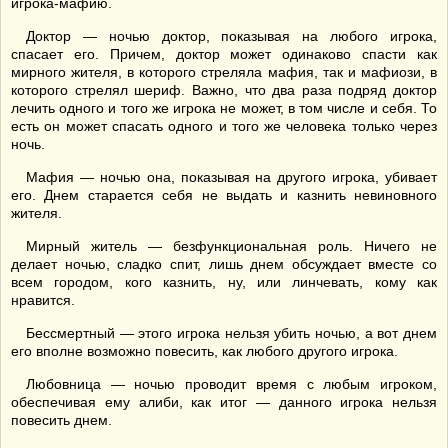
игрока-мафию.
Доктор — ночью доктор, показывая на любого игрока,
спасает его. Причем, доктор может одинаково спасти как
мирного жителя, в которого стреляла мафия, так и мафиози, в
которого стрелял шериф. Важно, что два раза подряд доктор
лечить одного и того же игрока не может, в том числе и себя. То
есть он может спасать одного и того же человека только через
ночь.
Мафия — ночью она, показывая на другого игрока, убивает
его. Днем старается себя не выдать и казнить невиновного
жителя.
Мирный житель — безфункциональная роль. Ничего не
делает ночью, сладко спит, лишь днем обсуждает вместе со
всем городом, кого казнить, ну, или линчевать, кому как
нравится.
Бессмертный — этого игрока нельзя убить ночью, а вот днем
его вполне возможно повесить, как любого другого игрока.
Любовница — ночью проводит время с любым игроком,
обеспечивая ему алиби, как итог — данного игрока нельзя
повесить днем.