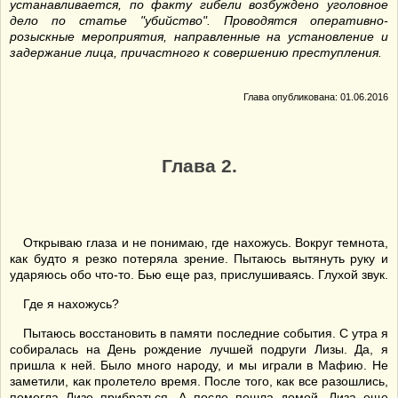
устанавливается, по факту гибели возбуждено уголовное
дело по статье "убийство". Проводятся оперативно-
розыскные мероприятия, направленные на установление и
задержание лица, причастного к совершению преступления.
Глава опубликована: 01.06.2016
Глава 2.
Открываю глаза и не понимаю, где нахожусь. Вокруг темнота,
как будто я резко потеряла зрение. Пытаюсь вытянуть руку и
ударяюсь обо что-то. Бью еще раз, прислушиваясь. Глухой звук.
Где я нахожусь?
Пытаюсь восстановить в памяти последние события. С утра я
собиралась на День рождение лучшей подруги Лизы. Да, я
пришла к ней. Было много народу, и мы играли в Мафию. Не
заметили, как пролетело время. После того, как все разошлись,
помогла Лизе прибраться. А после пошла домой. Лиза еще