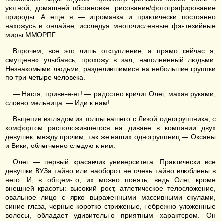
уютной, домашней обстановке, рисование/фотографирование
природы. А еще я — игроманка и практически постоянно
нахожусь в онлайне, исследуя многочисленные фэнтезийные
миры ММОРПГ.
Впрочем, все это лишь отступление, а прямо сейчас я,
смущенно улыбаясь, прохожу в зал, наполненный людьми.
Незнакомыми людьми, разделившимися на небольшие группки
по три-четыре человека.
— Настя, приве-е-ет! — радостно кричит Олег, махая руками,
словно мельница. — Иди к нам!
Выцепив взглядом из толпы нашего с Лизой одногруппника, с
комфортом расположившегося на диване в компании двух
девушек, между прочим, так же наших одногруппниц — Оксаны
и Вики, облегченно следую к ним.
Олег — первый красавчик университета. Практически все
девушки ВУЗа тайно или наоборот не очень тайно влюблены в
него. И, в общем-то, их можно понять, ведь Олег, кроме
внешней красоты: высокий рост, атлетическое телосложение,
овальное лицо с ярко выраженными массивными скулами,
синие глаза, черные коротко стриженые, небрежно уложенные
волосы, обладает удивительно приятным характером. Он