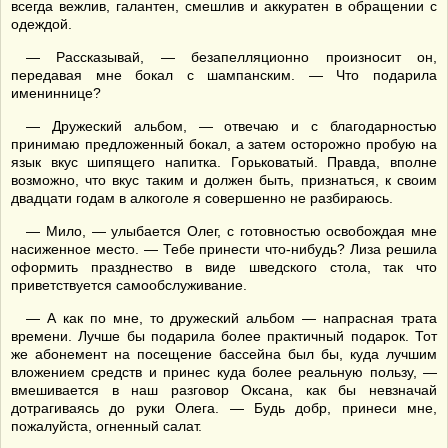
всегда вежлив, галантен, смешлив и аккуратен в обращении с
одеждой.
— Рассказывай, — безапелляционно произносит он,
передавая мне бокал с шампанским. — Что подарила
имениннице?
— Дружеский альбом, — отвечаю и с благодарностью
принимаю предложенный бокал, а затем осторожно пробую на
язык вкус шипящего напитка. Горьковатый. Правда, вполне
возможно, что вкус таким и должен быть, признаться, к своим
двадцати годам в алкоголе я совершенно не разбираюсь.
— Мило, — улыбается Олег, с готовностью освобождая мне
насиженное место. — Тебе принести что-нибудь? Лиза решила
оформить празднество в виде шведского стола, так что
приветствуется самообслуживание.
— А как по мне, то дружеский альбом — напрасная трата
времени. Лучше бы подарила более практичный подарок. Тот
же абонемент на посещение бассейна был бы, куда лучшим
вложением средств и принес куда более реальную пользу, —
вмешивается в наш разговор Оксана, как бы невзначай
дотрагиваясь до руки Олега. — Будь добр, принеси мне,
пожалуйста, огненный салат.