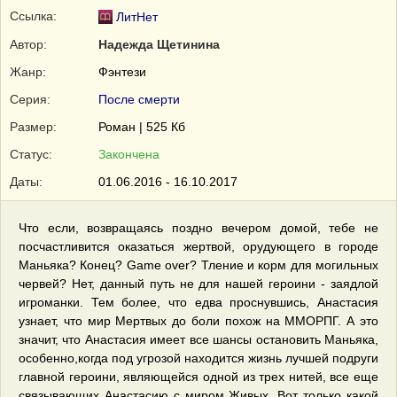
Ссылка:
ЛитНет
Автор:
Надежда Щетинина
Жанр:
Фэнтези
Серия:
После смерти
Размер:
Роман | 525 Кб
Статус:
Закончена
Даты:
01.06.2016 - 16.10.2017
Что если, возвращаясь поздно вечером домой, тебе не
посчастливится оказаться жертвой, орудующего в городе
Маньяка? Конец? Game over? Тление и корм для могильных
червей? Нет, данный путь не для нашей героини - заядлой
игроманки. Тем более, что едва проснувшись, Анастасия
узнает, что мир Мертвых до боли похож на ММОРПГ. А это
значит, что Анастасия имеет все шансы остановить Маньяка,
особенно,когда под угрозой находится жизнь лучшей подруги
главной героини, являющейся одной из трех нитей, все еще
связывающих Анастасию с миром Живых. Вот только какой