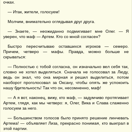
очках.
— Итак, жители, голосуем!
Молчим, внимательно оглядывая друг друга.
— Знаете, — неожиданно подмигивает мне Олег. — Я
уверен, что маф — Артем. Кто со мной согласен?
Быстро пересчитываю оставшихся игроков — семеро.
Причем, четверо — мафы. Правда, можно больше не
скрываться:
— Полностью с тобой согласна, он изначально вел себя так,
словно не хотел выделяться. Сначала не голосовал за Люду,
ведь он знал, что она мирная и решил выделиться, потом
наоборот проголосовал за Оксану, чтобы опять же успокоить
нашу бдительность! Так что он, несомненно, маф!
— А я вот, наконец, вижу, кто маф, — задумчиво протягивает
Артем, глядя, как мы четверо: я, Олег, Вика и Слава слаженно
голосуем за него.
— Большинством голосов было принято решение линчевать
Артема! — объявляет Лиза, прекрасно понимая, кто выиграл в
этой партии.