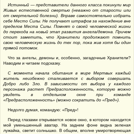
Истинный — представители данного класса покинули мир
Живых естественной смертью (неважно от старости или
от смертельной болезни). Вправе самостоятельно избрать
себе Место Силы. Не получают штрафов за нахождение вне
пределов Места Силы. Помнят о своей человеческой жизни
до перехода на новый этап развития ангела/демона. Причем
стоит заметить, что Хранители продолжают помнить
свою человеческую жизнь до тех пор, пока жив хотя бы один
прямой потомок.
Что за ангелы, демоны и, особенно, загадочные Хранители?
Наводим и читаем подсказку.
С момента начала обитания в мире Мертвых каждый
житель неизбежно сталкивается с выбором совершать
Добро либо Зло. В зависимости от выбора у каждого
персонажа растет Предрасположенность, которую можно
увидеть в отдельном окне при команде
«Предрасположенность» (можно сократить до «Пред»).
Недолго думая, командую: «Пред»!
Перед глазами открывается новое окно, в котором находится
мой уменьшенный аватар. На заднем фоне видна зеленая
лужайка, светит солнышко. В общем, вполне умиротворяющая