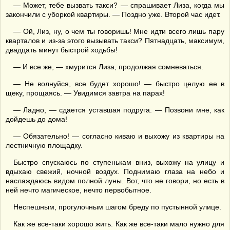
— Может, тебе вызвать такси? — спрашивает Лиза, когда мы
закончили с уборкой квартиры. — Поздно уже. Второй час идет.
— Ой, Лиз, ну, о чем ты говоришь! Мне идти всего лишь пару
кварталов и из-за этого вызывать такси? Пятнадцать, максимум,
двадцать минут быстрой ходьбы!
— И все же, — хмурится Лиза, продолжая сомневаться.
— Не волнуйся, все будет хорошо! — быстро целую ее в
щеку, прощаясь. — Увидимся завтра на парах!
— Ладно, — сдается уставшая подруга. — Позвони мне, как
дойдешь до дома!
— Обязательно! — согласно киваю и выхожу из квартиры на
лестничную площадку.
Быстро спускаюсь по ступенькам вниз, выхожу на улицу и
вдыхаю свежий, ночной воздух. Поднимаю глаза на небо и
наслаждаюсь видом полной луны. Вот, что не говори, но есть в
ней нечто магическое, нечто первобытное.
Неспешным, прогулочным шагом бреду по пустынной улице.
Как же все-таки хорошо жить. Как же все-таки мало нужно для