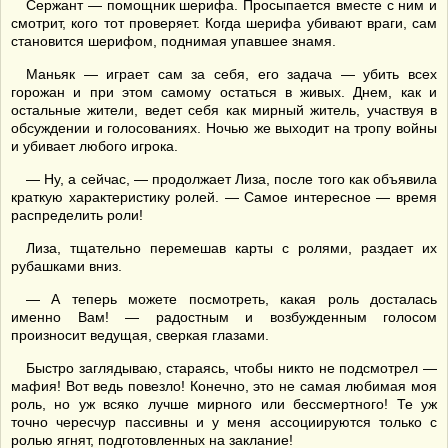
Сержант — помощник шерифа. Просыпается вместе с ним и
смотрит, кого тот проверяет. Когда шерифа убивают враги, сам
становится шерифом, поднимая упавшее знамя.
Маньяк — играет сам за себя, его задача — убить всех
горожан и при этом самому остаться в живых. Днем, как и
остальные жители, ведет себя как мирный житель, участвуя в
обсуждении и голосованиях. Ночью же выходит на тропу войны
и убивает любого игрока.
— Ну, а сейчас, — продолжает Лиза, после того как объявила
краткую характеристику ролей. — Самое интересное — время
распределить роли!
Лиза, тщательно перемешав карты с ролями, раздает их
рубашками вниз.
— А теперь можете посмотреть, какая роль досталась
именно Вам! — радостным и возбужденным голосом
произносит ведущая, сверкая глазами.
Быстро заглядываю, стараясь, чтобы никто не подсмотрел —
мафия! Вот ведь повезло! Конечно, это не самая любимая моя
роль, но уж всяко лучше мирного или бессмертного! Те уж
точно чересчур пассивны и у меня ассоциируются только с
ролью ягнят, подготовленных на заклание!