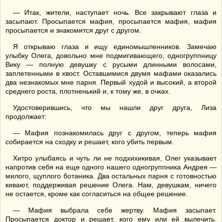
— Итак, жители, наступает ночь. Все закрывают глаза и
засыпают. Просыпается мафия, просыпается мафия, мафия
просыпается и знакомится друг с другом.
Я открываю глаза и ищу единомышленников. Замечаю
улыбку Олега, довольно мне подмигивающего, одногруппницу
Вику — полную девушку с русыми длинными волосами,
заплетенными в хвост. Оставшимися двумя мафами оказались
два незнакомых мне парня. Первый худой и высокий, а второй
среднего роста, плотненький и, к тому же, в очках.
Удостоверившись, что мы нашли друг друга, Лиза
продолжает:
— Мафия познакомилась друг с другом, теперь мафия
собирается на сходку и решает, кого убить первым.
Хитро улыбаясь и чуть ли не подхихикивая, Олег указывает
напротив себя на еще одного нашего одногруппника Андрея —
милого, щуплого ботаника. Два остальных парня с готовностью
кивают, поддерживая решение Олега. Нам, девушкам, ничего
не остается, кроме как согласиться на общее решение.
— Мафия выбрала себе жертву. Мафия засыпает.
Просыпается доктор и решает, кого ему или ей вылечить.