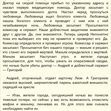
Доктор на скорой помощи прибыл по указанному адресу и
оказал первую медицинскую помощь. Доктор засыпает с
чувством выполненного долга. Настал черед проснуться
любовнице. Любовница ищет богатого клиента. Любовница
нашла богатого клиента и проводит с ним или с ней
незабываемую ночь. Любовница засыпает. Просыпаются
комиссар и сержант. Наши доблестные защитники знакомятся
друг с другом. Да, они знакомятся. Теперь шериф Непонятно
пока кто выбирает, кто ему не нравится и проверяет его. Да.
Комиссар определился и проверил игрока. Комиссар и сержант
засыпают. Просыпается бич нашего города — маньяк и решает,
кто станет его первой жертвой. Маньяк определился с жертвой.
Маньяк засыпает. Наступает утро, и жители города
просыпаются, для того, чтобы узнать из оперативной сводки,
что ночью были убиты доктор — Андрей и доблестный сержант
— Григорий.
Андрей, огорченный, отдает карточку Лизе. А Григорием
оказался высокий, широкоплечий парень азиатской внешности,
сидящий на кресле.
— Итак, жители города, сегодняшней ночью вы понесли
тяжелые потери, но сейчас у вас есть возможность отомстить
мафии и маньяку, линчевав их. Но для этого вам сначала
необходимо найти их.