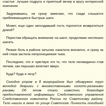
счастья: лучшая подруга и приятный вечер в кругу интересной
компании.
Задумавшись, не сразу замечаю, что сзади слышатся
приближающиеся быстрые шаги.
Может, еще один запоздавший гость торопится возвратиться
домой?
Перестав обращать внимание на шаги, продолжаю неспешно
шагать.
Резкая боль в районе затылка накатила внезапно, и сразу за
ней глаза застила непроницаемая тьма.
Последнее, что я чувствую это то, что тело неожиданно став
легким, как перышко взлетает вверх.
Куда? Куда я лечу?
Сегодня утром в 8 микрорайоне был обнаружен труп
молодой девушки с множественными колото-резаными
ранами. Об этом стало известно, благодаря
предоставленной информации Следственного управления
Следственного комитета России по Советскому району.
Тело нашли в люке по улице Советская. Личность погибшей