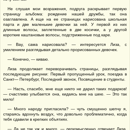
Не слушая мои возражения, подруга раскрывает первую
страницу альбома: рождение нашей дружбы, так она
озаглавлена. А еще на ее страницах нарисована школьная
парта и две маленькие девочки за ней. У первой из них
длинные волосы, заплетенные в две косички, а у другой
короткие каштановые волосы, подстриженные под каре.
— Вау, сама нарисовала? — интересуется Лиза, с
умилением разглядывая детально прорисованных девочек.
— Конечно, — киваю.
Лиза продолжает переворачивать страницы, разглядывая
последующие рисунки: Первый пропущенный урок, поездка в
Санкт— Петербург, Последний звонок, Посвящение в студенты.
— Насть, спасибо, мне еще никто не дарил таких подарков!
— счастливо улыбается она, кидаясь мне на шею. — Это так
мило!
— Много народу пригласила? — чуть смущенно шепчу я,
стараясь вдохнуть воздух, что довольно проблематично, когда
тебя сдавили в крепких объятиях.
— Да не так уж и много, — легкомысленно отвечает Лиза,