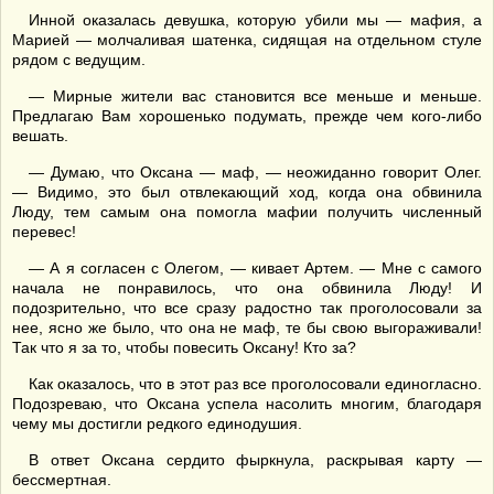
Инной оказалась девушка, которую убили мы — мафия, а
Марией — молчаливая шатенка, сидящая на отдельном стуле
рядом с ведущим.
— Мирные жители вас становится все меньше и меньше.
Предлагаю Вам хорошенько подумать, прежде чем кого-либо
вешать.
— Думаю, что Оксана — маф, — неожиданно говорит Олег.
— Видимо, это был отвлекающий ход, когда она обвинила
Люду, тем самым она помогла мафии получить численный
перевес!
— А я согласен с Олегом, — кивает Артем. — Мне с самого
начала не понравилось, что она обвинила Люду! И
подозрительно, что все сразу радостно так проголосовали за
нее, ясно же было, что она не маф, те бы свою выгораживали!
Так что я за то, чтобы повесить Оксану! Кто за?
Как оказалось, что в этот раз все проголосовали единогласно.
Подозреваю, что Оксана успела насолить многим, благодаря
чему мы достигли редкого единодушия.
В ответ Оксана сердито фыркнула, раскрывая карту —
бессмертная.