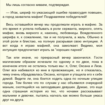
Мы лишь согласно киваем, подтверждая.
— Итак, шериф по ужасающей ошибке правосудия повешен,
а город захватила мафия! Поздравляем победителей!
Весь оставшийся вечер мы продолжали играть в мафию. За
это время я успела побывать в роли сержанта, мирного, опять
мафии, вновь мирного и, наконец, любовницы. Вожделенного
шерифа я, к сожалению, так и не получила, а жаль. Обычно в
этой роли я блистаю, на полную раскрывая свою интуицию. А
вот когда я играю мафией, она замолкает. Видимо, моя
интуиция предпочитает играть за "хороших парней".
Так или иначе, но прекрасный вечер закончился. Гости
магическим образом исчезали по одному и по двое, пока в
конечном итоге не остались только мы: я, Олег, Оксана и Лиза.
Олег все набивался ко мне в провожающие, но я отказалась,
чему очень обрадовалась Оксана, которая и утащила его к себе
домой. Видите ли, она боится ходить одна по ночным улицам
города. Тем более что по слухам у нас объявился очередной
маньяк, охотящийся на запоздавших девушек. Думаю, это еще
одна страшная история из тех, что ночами рассказывают
мальчики и девочки, пытаясь нагнать как можно больше ужаса
друг на друга.