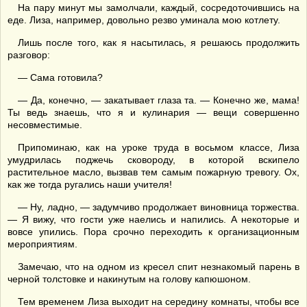
На пару минут мы замолчали, каждый, сосредоточившись на
еде. Лиза, например, довольно резво уминала мою котлету.
Лишь после того, как я насытилась, я решаюсь продолжить
разговор:
— Сама готовила?
— Да, конечно, — закатывает глаза та. — Конечно же, мама!
Ты ведь знаешь, что я и кулинария — вещи совершенно
несовместимые.
Припоминаю, как на уроке труда в восьмом классе, Лиза
умудрилась поджечь сковороду, в которой вскипело
растительное масло, вызвав тем самым пожарную тревогу. Ох,
как же тогда ругались наши учителя!
— Ну, ладно, — задумчиво продолжает виновница торжества.
— Я вижу, что гости уже наелись и напились. А некоторые и
вовсе упились. Пора срочно переходить к организационным
мероприятиям.
Замечаю, что на одном из кресел спит незнакомый парень в
черной толстовке и накинутым на голову капюшоном.
Тем временем Лиза выходит на середину комнаты, чтобы все