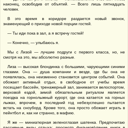
наконец, освободив от объятий. — Всего лишь пятнадцать
человек.
В это время в коридоре раздается новый звонок,
знаменующий о приходе новой порции гостей.
— Ты иди пока в зал, а я встречу гостей!
— Конечно, — улыбаюсь я.
Мы с Лизой — лучшие подруги с первого класса, но, не
смотря на это, мы абсолютно разные.
Лиза — высокая блондинка с большими, чарующими синими
глазами. Она — душа компании и везде, где бы она не
появлялась, она неизменно становится центром событий. Она
обожает активный отдых, в свободное от учебы время
посещает бассейн, тренажерный зал, занимается велоспортом,
верховой ездой, зимой обязательным ритуалом является
поездка на горнолыжный курорт, где она катается на горных
лыжах, впрочем, в последний год небезуспешно пытается
встать на сноуборд. Кроме того, она просто обожает играть в
пейнтбол и, как ни странно, в мафию.
Я же — миниатюрная зеленоглазая шатенка. Предпочитаю
пассивные виды отдыха: просмотр фильмов/чтение книги в