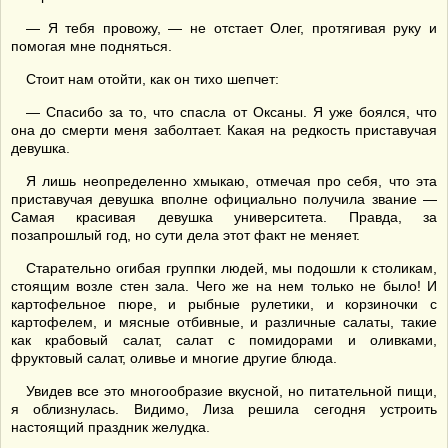
— Я тебя провожу, — не отстает Олег, протягивая руку и
помогая мне подняться.
Стоит нам отойти, как он тихо шепчет:
— Спасибо за то, что спасла от Оксаны. Я уже боялся, что
она до смерти меня заболтает. Какая на редкость приставучая
девушка.
Я лишь неопределенно хмыкаю, отмечая про себя, что эта
приставучая девушка вполне официально получила звание —
Самая красивая девушка университета. Правда, за
позапрошлый год, но сути дела этот факт не меняет.
Старательно огибая группки людей, мы подошли к столикам,
стоящим возле стен зала. Чего же на нем только не было! И
картофельное пюре, и рыбные рулетики, и корзиночки с
картофелем, и мясные отбивные, и различные салаты, такие
как крабовый салат, салат с помидорами и оливками,
фруктовый салат, оливье и многие другие блюда.
Увидев все это многообразие вкусной, но питательной пищи,
я облизнулась. Видимо, Лиза решила сегодня устроить
настоящий праздник желудка.