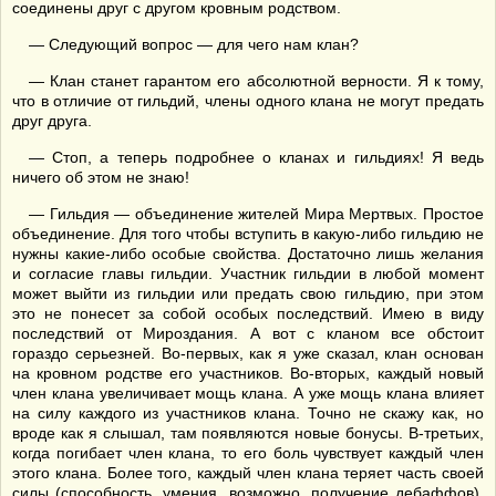
соединены друг с другом кровным родством.
— Следующий вопрос — для чего нам клан?
— Клан станет гарантом его абсолютной верности. Я к тому,
что в отличие от гильдий, члены одного клана не могут предать
друг друга.
— Стоп, а теперь подробнее о кланах и гильдиях! Я ведь
ничего об этом не знаю!
— Гильдия — объединение жителей Мира Мертвых. Простое
объединение. Для того чтобы вступить в какую-либо гильдию не
нужны какие-либо особые свойства. Достаточно лишь желания
и согласие главы гильдии. Участник гильдии в любой момент
может выйти из гильдии или предать свою гильдию, при этом
это не понесет за собой особых последствий. Имею в виду
последствий от Мироздания. А вот с кланом все обстоит
гораздо серьезней. Во-первых, как я уже сказал, клан основан
на кровном родстве его участников. Во-вторых, каждый новый
член клана увеличивает мощь клана. А уже мощь клана влияет
на силу каждого из участников клана. Точно не скажу как, но
вроде как я слышал, там появляются новые бонусы. В-третьих,
когда погибает член клана, то его боль чувствует каждый член
этого клана. Более того, каждый член клана теряет часть своей
силы (способность, умения, возможно, получение дебаффов).