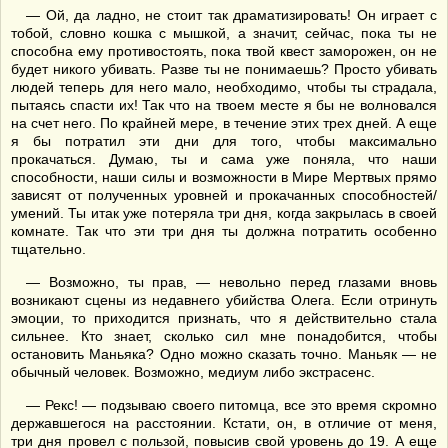
— Ой, да ладно, не стоит так драматизировать! Он играет с
тобой, словно кошка с мышкой, а значит, сейчас, пока ты не
способна ему противостоять, пока твой квест заморожен, он не
будет никого убивать. Разве ты не понимаешь? Просто убивать
людей теперь для него мало, необходимо, чтобы ты страдала,
пытаясь спасти их! Так что на твоем месте я бы не волновался
на счет него. По крайней мере, в течение этих трех дней. А еще
я бы потратил эти дни для того, чтобы максимально
прокачаться. Думаю, ты и сама уже поняла, что наши
способности, наши силы и возможности в Мире Мертвых прямо
зависят от полученных уровней и прокачанных способностей/
умений. Ты итак уже потеряла три дня, когда закрылась в своей
комнате. Так что эти три дня ты должна потратить особенно
тщательно.
— Возможно, ты прав, — невольно перед глазами вновь
возникают сцены из недавнего убийства Олега. Если отринуть
эмоции, то приходится признать, что я действительно стала
сильнее. Кто знает, сколько сил мне понадобится, чтобы
остановить Маньяка? Одно можно сказать точно. Маньяк — не
обычный человек. Возможно, медиум либо экстрасенс.
— Рекс! — подзываю своего питомца, все это время скромно
державшегося на расстоянии. Кстати, он, в отличие от меня,
три дня провел с пользой, повысив свой уровень до 19. А еще