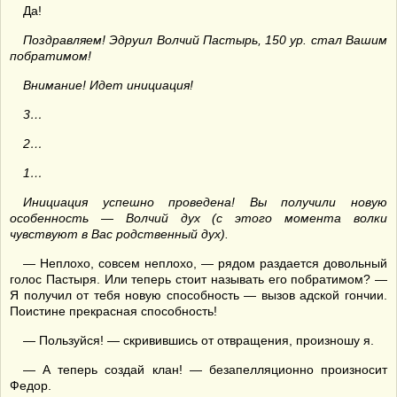
Да!
Поздравляем! Эдруил Волчий Пастырь, 150 ур. стал Вашим
побратимом!
Внимание! Идет инициация!
3…
2…
1…
Инициация успешно проведена! Вы получили новую
особенность — Волчий дух (с этого момента волки
чувствуют в Вас родственный дух).
— Неплохо, совсем неплохо, — рядом раздается довольный
голос Пастыря. Или теперь стоит называть его побратимом? —
Я получил от тебя новую способность — вызов адской гончии.
Поистине прекрасная способность!
— Пользуйся! — скривившись от отвращения, произношу я.
— А теперь создай клан! — безапелляционно произносит
Федор.