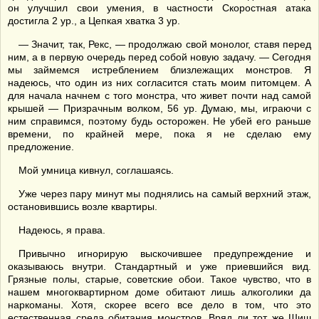
он улучшил свои умения, в частности Скоростная атака
достигла 2 ур., а Цепкая хватка 3 ур.
— Значит, так, Рекс, — продолжаю свой монолог, ставя перед
ним, а в первую очередь перед собой новую задачу. — Сегодня
мы займемся истреблением близлежащих монстров. Я
надеюсь, что один из них согласится стать моим питомцем. А
для начала начнем с того монстра, что живет почти над самой
крышей — Призрачным волком, 56 ур. Думаю, мы, играючи с
ним справимся, поэтому будь осторожен. Не убей его раньше
времени, по крайней мере, пока я не сделаю ему
предложение.
Мой умница кивнул, соглашаясь.
Уже через пару минут мы поднялись на самый верхний этаж,
остановившись возле квартиры.
Надеюсь, я права.
Привычно игнорирую выскочившее предупреждение и
оказываюсь внутри. Стандартный и уже приевшийся вид.
Грязные полы, старые, советские обои. Такое чувство, что в
нашем многоквартирном доме обитают лишь алкоголики да
наркоманы. Хотя, скорее всего все дело в том, что это
естественная среда обитания монстров. Вряд ли тот же Шиш