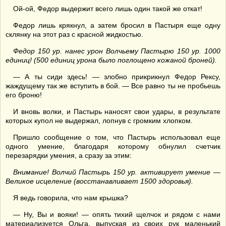
Ой-ой, Федор выдержит всего лишь один такой же откат!
Федор лишь крякнул, а затем бросил в Пастыря еще одну
склянку на этот раз с красной жидкостью.
Федор 150 ур. нанес урон Волчьему Пастырю 150 ур. 1000
единиц! (500 единиц урона было поглощено кожаной броней).
— А ты сиди здесь! — злобно прикрикнул Федор Рексу,
жаждущему так же вступить в бой. — Все равно ты не пробьешь
его броню!
И вновь волки, и Пастырь наносят свои удары, в результате
которых купол не выдержал, лопнув с громким хлопком.
Пришло сообщение о том, что Пастырь использовал еще
одного умение, благодаря которому обнулил счетчик
перезарядки умения, а сразу за этим:
Внимание! Волчий Пастырь 150 ур. активирует умение —
Великое исцеление (восстанавливает 1500 здоровья).
Я ведь говорила, что нам крышка?
— Ну, Вы и вояки! — опять тихий щелчок и рядом с нами
материализуется Ольга, выпуская из своих рук маленький