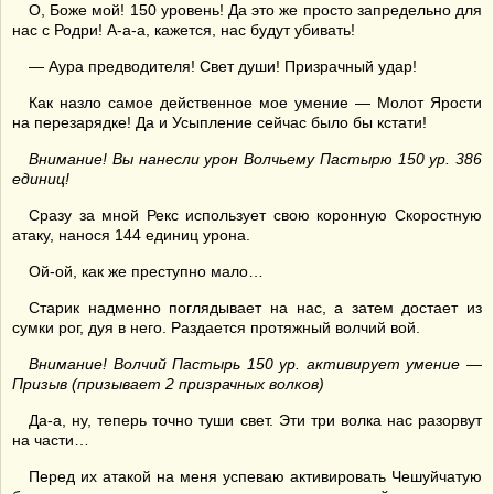
О, Боже мой! 150 уровень! Да это же просто запредельно для
нас с Родри! А-а-а, кажется, нас будут убивать!
— Аура предводителя! Свет души! Призрачный удар!
Как назло самое действенное мое умение — Молот Ярости
на перезарядке! Да и Усыпление сейчас было бы кстати!
Внимание! Вы нанесли урон Волчьему Пастырю 150 ур. 386
единиц!
Сразу за мной Рекс использует свою коронную Скоростную
атаку, нанося 144 единиц урона.
Ой-ой, как же преступно мало…
Старик надменно поглядывает на нас, а затем достает из
сумки рог, дуя в него. Раздается протяжный волчий вой.
Внимание! Волчий Пастырь 150 ур. активирует умение —
Призыв (призывает 2 призрачных волков)
Да-а, ну, теперь точно туши свет. Эти три волка нас разорвут
на части…
Перед их атакой на меня успеваю активировать Чешуйчатую