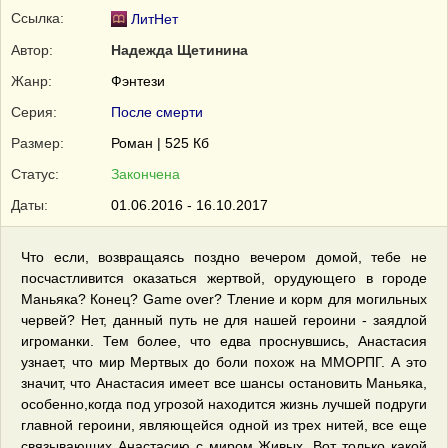
Ссылка:
ЛитНет
Автор:
Надежда Щетинина
Жанр:
Фэнтези
Серия:
После смерти
Размер:
Роман | 525 Кб
Статус:
Закончена
Даты:
01.06.2016 - 16.10.2017
Что если, возвращаясь поздно вечером домой, тебе не
посчастливится оказаться жертвой, орудующего в городе
Маньяка? Конец? Game over? Тление и корм для могильных
червей? Нет, данный путь не для нашей героини - заядлой
игроманки. Тем более, что едва проснувшись, Анастасия
узнает, что мир Мертвых до боли похож на ММОРПГ. А это
значит, что Анастасия имеет все шансы остановить Маньяка,
особенно,когда под угрозой находится жизнь лучшей подруги
главной героини, являющейся одной из трех нитей, все еще
связывающих Анастасию с миром Живых. Вот только какой