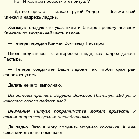
— Нет. И как нам провести этот ритуал?
— Да все просто, — махает рукой Федор. — Возьми свой
Кинжал и надрежь ладонь.
Хмыкнув, следую его указаниям и быстро провожу лезвием
Кинжала по внутренней части ладони.
— Теперь передай Кинжал Волчьему Пастырю.
Вновь подчиняюсь, с интересом глядя, как надрез делает
Пастырь.
— Теперь соедините Ваши ладони так, чтобы края ран
соприкоснулись.
Делать нечего, выполняю.
Вы готовы принять Эдруила Волчьего Пастыря, 150 ур. в
качестве своего побратима?
Внимание! Ритуал побратимства может привести к
самым непредсказуемым последствиям!
Да ладно. Зато я могу получить могучего союзника. А мне
союзники явно не помешают.