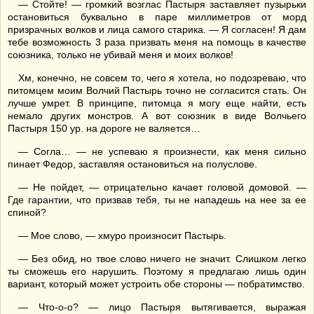
— Стойте! — громкий возглас Пастыря заставляет пузырьки
остановиться буквально в паре миллиметров от морд
призрачных волков и лица самого старика. — Я согласен! Я дам
тебе возможность 3 раза призвать меня на помощь в качестве
союзника, только не убивай меня и моих волков!
Хм, конечно, не совсем то, чего я хотела, но подозреваю, что
питомцем моим Волчий Пастырь точно не согласится стать. Он
лучше умрет. В принципе, питомца я могу еще найти, есть
немало других монстров. А вот союзник в виде Волчьего
Пастыря 150 ур. на дороге не валяется…
— Согла… — не успеваю я произнести, как меня сильно
пинает Федор, заставляя остановиться на полуслове.
— Не пойдет, — отрицательно качает головой домовой. —
Где гарантии, что призвав тебя, ты не нападешь на нее за ее
спиной?
— Мое слово, — хмуро произносит Пастырь.
— Без обид, но твое слово ничего не значит. Слишком легко
ты сможешь его нарушить. Поэтому я предлагаю лишь один
вариант, который может устроить обе стороны — побратимство.
— Что-о-о? — лицо Пастыря вытягивается, выражая