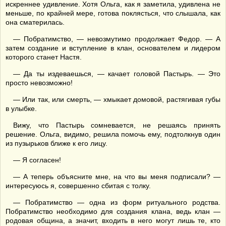
искреннее удивление. Хотя Ольга, как я заметила, удивлена не
меньше, по крайней мере, готова поклясться, что слышала, как
она сматерилась.
— Побратимство, — невозмутимо продолжает Федор. — А
затем создание и вступление в клан, основателем и лидером
которого станет Настя.
— Да ты издеваешься, — качает головой Пастырь. — Это
просто невозможно!
— Или так, или смерть, — хмыкает домовой, растягивая губы
в улыбке.
Вижу, что Пастырь сомневается, не решаясь принять
решение. Ольга, видимо, решила помочь ему, подтолкнув один
из пузырьков ближе к его лицу.
— Я согласен!
— А теперь объясните мне, на что вы меня подписали? —
интересуюсь я, совершенно сбитая с толку.
— Побратимство — одна из форм ритуального родства.
Побратимство необходимо для создания клана, ведь клан —
родовая община, а значит, входить в него могут лишь те, кто