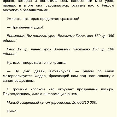
броню, которая и поглотила весь нанесенный мне урон,
правда, в итоге она рассыпалась, оставив нас с Рексом
абсолютно беззащитными.
Умирать, так гордо продолжая сражаться!
— Призрачный удар!
Внимание! Вы нанесли урон Волчьему Пастырю 150 ур. 386
единиц!
Рекс 19 ур. нанес урон Волчьему Пастырю 150 ур. 108
единиц!
Ну, все. Теперь нам точно крышка.
— Ну, дык, давай, активируйся! — рядом со мной
материализуется Федор, бросающий нам под ноги склянку с
синим веществом.
С громким хлопком нас окружает прозрачный пузырь.
Приглядевшись, читаю информацию о нем.
Малый защитный купол (прочность 10 000/10 000)
О-о-о!