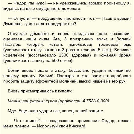
— Федор, ты чудо! — не удержавшись, громко произношу я,
кидаясь на шею смущенного домового.
— Отпусти, — придушенно произносит тот. — Нашла время!
Думаешь, купол долго продержится?
Отпускаю домового и вновь оглядываю поле сражении,
оценивая наши силы. Ага, 3 призрачных волка и Волчий
Пастырь, который, кстати, использовал громовый рык
(увеличивает атаку волков в 2 раза в течение 5 сек.), Великое
исцеление (восстановило 1500 здоровья) и кожаная броня
(увеличивает защиту на 500 очков).
Волки вновь пошли в атаку, бессильно ударяя когтями по
нашему куполу. Волчий Пастырь в это время попробовал
пробить защиту эффектной молнией, выскочившей из его рук.
Вновь присматриваюсь к куполу:
Малый защитный купол (прочность 4 752/10 000)
Мде. Еще один удар и все, конец нашей защите.
— Что стоишь? — раздраженно произносит Федор, толкая
меня плечом. — Используй свой Кинжал!