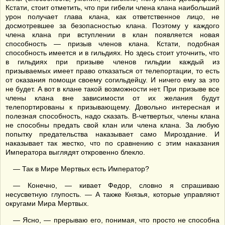
Кстати, стоит отметить, что при гибели члена клана наибольший
урон получает глава клана, как ответственное лицо, не
досмотревшее за безопасностью клана. Поэтому у каждого
члена клана при вступлении в клан появляется новая
способность — призыв членов клана. Кстати, подобная
способность имеется и в гильдиях. Но здесь стоит уточнить, что
в гильдиях при призыве членов гильдии каждый из
призываемых имеет право отказаться от телепортации, то есть
от оказания помощи своему согильдейцу. И ничего ему за это
не будет. А вот в клане такой возможности нет. При призыве все
члены клана вне зависимости от их желания будут
телепортированы к призывающему. Довольно интересная и
полезная способность, надо сказать. В-четвертых, члены клана
не способны предать свой клан или члена клана. За любую
попытку предательства наказывает само Мироздание. И
наказывает так жестко, что по сравнению с этим наказания
Императора выглядят откровенно блекло.
— Так в Мире Мертвых есть Император?
— Конечно, — кивает Федор, словно я спрашиваю
несусветную глупость. — А также Князья, которые управляют
округами Мира Мертвых.
— Ясно, — прерываю его, понимая, что просто не способна