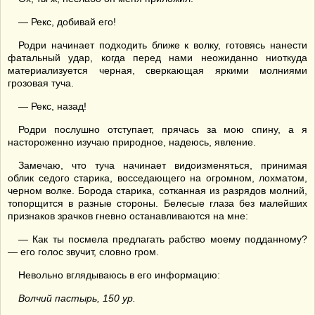
— Рекс, добивай его!
Родри начинает подходить ближе к волку, готовясь нанести
фатальный удар, когда перед нами неожиданно ниоткуда
материализуется черная, сверкающая яркими молниями
грозовая туча.
— Рекс, назад!
Родри послушно отступает, прячась за мою спину, а я
настороженно изучаю природное, надеюсь, явление.
Замечаю, что туча начинает видоизменяться, принимая
облик седого старика, восседающего на огромном, лохматом,
черном волке. Борода старика, сотканная из разрядов молний,
топорщится в разные стороны. Белесые глаза без малейших
признаков зрачков гневно останавливаются на мне:
— Как ты посмела предлагать рабство моему подданному?
— его голос звучит, словно гром.
Невольно вглядываюсь в его информацию:
Волчий пастырь, 150 ур.