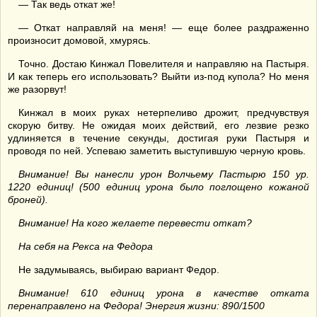
— Так ведь откат же!
— Откат направляй на меня! — еще более раздраженно
произносит домовой, хмурясь.
Точно. Достаю Кинжал Повелителя и направляю на Пастыря.
И как теперь его использовать? Выйти из-под купола? Но меня
же разорвут!
Кинжал в моих руках нетерпеливо дрожит, предчувствуя
скорую битву. Не ожидая моих действий, его лезвие резко
удлиняется в течение секунды, достигая руки Пастыря и
проводя по ней. Успеваю заметить выступившую черную кровь.
Внимание! Вы нанесли урон Волчьему Пастырю 150 ур.
1220 единиц! (500 единиц урона было поглощено кожаной
броней).
Внимание! На кого желаете перевести откат?
На себя на Рекса на Федора
Не задумываясь, выбираю вариант Федор.
Внимание! 610 единиц урона в качестве отката
перенаправлено на Федора! Энергия жизни: 890/1500