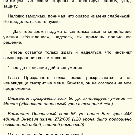
питомцем. Со своей стороны я гарантирую заботу, уход,
защиту.
Неловко замолкаю, понимая, что оратор из меня слабенький.
Но продолжать как-то нужно:
— Даю тебе время подумать. Как только закончится действие
умения «Усыпление», надеюсь, ты примешь правильное
решение.
Теперь остается только ждать и надеяться, что инстинкт
самосохранения возьмет вверх.
1 сек. до окончания действия умения.
Глаза Призрачного волка резко раскрываются и он
ненавидяще смотрит на меня. Кажется, он не согласен на мое
предложение.
Внимание! Призрачный волк 56 ур. активирует умение —
Молот (удваивает наносимый урон в течение 5 сек.)
Внимание! Призрачный волк 56 ур. нанес Вам урон 448
единиц! Энергия жизни 272/600 (120 урона было поглощено
освященной робой, сшитой домовихой)
Ох, ты ж, неслабо он меня приложил!