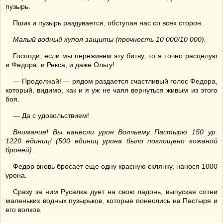
пузырь.
Пшик и пузырь раздувается, обступая нас со всех сторон.
Малый водный купол защиты (прочность 10 000/10 000).
Господи, если мы переживем эту битву, то я точно расцелую
и Федора, и Рекса, и даже Ольгу!
— Продолжай! — рядом раздается счастливый голос Федора,
который, видимо, как и я уж не чаял вернуться живым из этого
боя.
— Да с удовольствием!
Внимание! Вы нанесли урон Волчьему Пастырю 150 ур.
1220 единиц! (500 единиц урона было поглощено кожаной
броней).
Федор вновь бросает еще одну красную склянку, нанося 1000
урона.
Сразу за ним Русалка дует на свою ладонь, выпуская сотни
маленьких водных пузырьков, которые понеслись на Пастыря и
его волков.