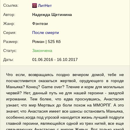
Ссылка:
ЛитНет
Автор:
Надежда Щетинина
Жанр:
Фэнтези
Серия:
После смерти
Размер:
Роман | 525 Кб
Статус:
Закончена
Даты:
01.06.2016 - 16.10.2017
Что если, возвращаясь поздно вечером домой, тебе не
посчастливится оказаться жертвой, орудующего в городе
Маньяка? Конец? Game over? Тление и корм для могильных
червей? Нет, данный путь не для нашей героини - заядлой
игроманки. Тем более, что едва проснувшись, Анастасия
узнает, что мир Мертвых до боли похож на ММОРПГ. А это
значит, что Анастасия имеет все шансы остановить Маньяка,
особенно,когда под угрозой находится жизнь лучшей подруги
главной героини, являющейся одной из трех нитей, все еще
связывающих Анастасию с миром Живых. Вот только какой