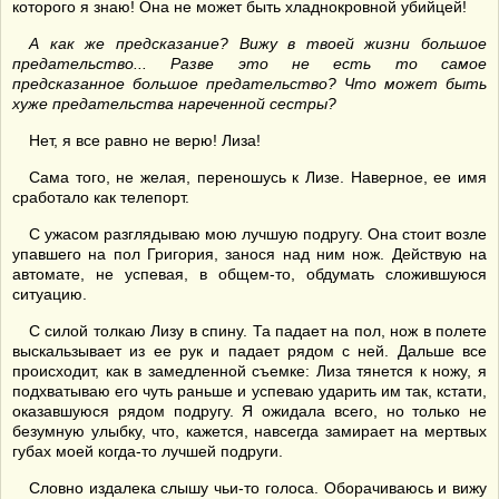
которого я знаю! Она не может быть хладнокровной убийцей!
А как же предсказание? Вижу в твоей жизни большое
предательство... Разве это не есть то самое
предсказанное большое предательство? Что может быть
хуже предательства нареченной сестры?
Нет, я все равно не верю! Лиза!
Сама того, не желая, переношусь к Лизе. Наверное, ее имя
сработало как телепорт.
С ужасом разглядываю мою лучшую подругу. Она стоит возле
упавшего на пол Григория, занося над ним нож. Действую на
автомате, не успевая, в общем-то, обдумать сложившуюся
ситуацию.
С силой толкаю Лизу в спину. Та падает на пол, нож в полете
выскальзывает из ее рук и падает рядом с ней. Дальше все
происходит, как в замедленной съемке: Лиза тянется к ножу, я
подхватываю его чуть раньше и успеваю ударить им так, кстати,
оказавшуюся рядом подругу. Я ожидала всего, но только не
безумную улыбку, что, кажется, навсегда замирает на мертвых
губах моей когда-то лучшей подруги.
Словно издалека слышу чьи-то голоса. Оборачиваюсь и вижу