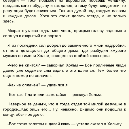
северян — тебя поймают на воровстве, побьешь женщину,
предашь кого-нибудь ну и так далее, и тому будут свидетели, то
репутация будет снижаться. Так что думай над каждым словом
и каждым делом. Хотя это стоит делать всегда, а не только
здесь.
Мюрат шутливо отдал мне честь, прикрыв голову ладонью и
сиганул в открытый им портал.
Я из последних сил добрел до замеченного мной надгробия,
от него дотащился до общего дома, где разбудил хмурого
мужика по имени Хольм, спящего за стойкой консьержа.
-Чего не спится? — заворчал Хольм — Все приличные люди
давно уже седьмые сны видят, а это шляется. Тем более что
еще и номер не оплачен.
-Как не оплачен? — удивился я
-Вот так. Плати или выметайся — рявкнул Хольм.
Наверное те деньги, что я тогда отдал той милой девчушке в
городке...Как бишь его... Ну, неважно. Видимо они подошли к
концу, обычное дело.
-Вот сотня золотом и давай ключ — устало сказал я Хольму.