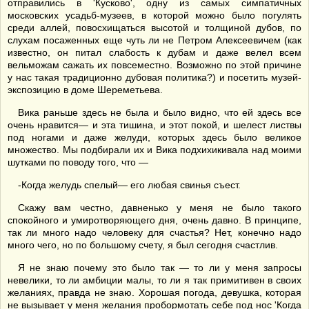
отправились в 'Кусково', одну из самых симпатичных
московских усадьб-музеев, в которой можно было погулять
среди аллей, повосхищаться высотой и толщиной дубов, по
слухам посаженных еще чуть ли не Петром Алексеевичем (как
известно, он питал слабость к дубам и даже велел всем
вельможам сажать их повсеместно. Возможно по этой причине
у нас такая традиционно дубовая политика?) и посетить музей-
экспозицию в доме Шереметьева.
Вика раньше здесь не была и было видно, что ей здесь все
очень нравится— и эта тишина, и этот покой, и шелест листвы
под ногами и даже желуди, которых здесь было великое
множество. Мы подбирали их и Вика подхихикивала над моими
шутками по поводу того, что —
-Когда желудь спелый— его любая свинья съест.
Скажу вам честно, давненько у меня не было такого
спокойного и умиротворяющего дня, очень давно. В принципе,
так ли много надо человеку для счастья? Нет, конечно надо
много чего, но по большому счету, я был сегодня счастлив.
Я не знаю почему это было так — то ли у меня запросы
невелики, то ли амбиции малы, то ли я так примитивен в своих
желаниях, правда не знаю. Хорошая погода, девушка, которая
не вызывает у меня желания пробормотать себе под нос 'Когда