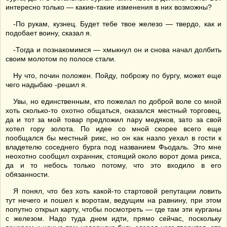
интересно только — какие-такие изменения в них возможны?
-По рукам, кузнец. Будет тебе твое железо — твердо, как и
подобает воину, сказал я.
-Тогда и познакомимся — хмыкнул он и снова начал долбить
своим молотом по полосе стали.
Ну что, почин положен. Пойду, поброжу по бургу, может еще
чего надыбаю -решил я.
Увы, но единственным, кто пожелал по доброй воле со мной
хоть сколько-то охотно общаться, оказался местный торговец,
да и тот за мой товар предложил пару медяков, зато за свой
хотел гору золота. По идее со мной скорее всего еще
пообщался бы местный рикс, но он как назло уехал в гости к
владетелю соседнего бурга под названием Фьодаль. Это мне
неохотно сообщил охранник, стоящий около ворот дома рикса,
да и то небось только потому, что это входило в его
обязанности.
Я понял, что без хоть какой-то стартовой репутации ловить
тут нечего и пошел к воротам, ведущим на равнину, при этом
попутно открыл карту, чтобы посмотреть — где там эти курганы
с железом. Надо туда днем идти, прямо сейчас, поскольку