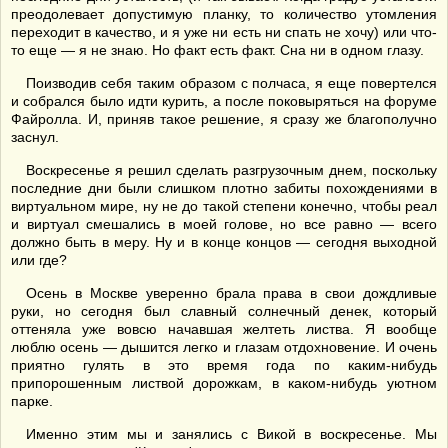
преодолевает допустимую планку, то количество утомления
переходит в качество, и я уже ни есть ни спать не хочу) или что-
то еще — я не знаю. Но факт есть факт. Сна ни в одном глазу.
Поизводив себя таким образом с полчаса, я еще повертелся
и собрался было идти курить, а после поковыряться на форуме
Файролла. И, приняв такое решение, я сразу же благополучно
заснул.
Воскресенье я решил сделать разгрузочным днем, поскольку
последние дни были слишком плотно забиты похождениями в
виртуальном мире, ну не до такой степени конечно, чтобы реал
и виртуал смешались в моей голове, но все равно — всего
должно быть в меру. Ну и в конце концов — сегодня выходной
или где?
Осень в Москве уверенно брала права в свои дождливые
руки, но сегодня был славный солнечный денек, который
оттеняла уже вовсю начавшая желтеть листва. Я вообще
люблю осень — дышится легко и глазам отдохновение. И очень
приятно гулять в это время года по каким-нибудь
припорошенным листвой дорожкам, в каком-нибудь уютном
парке.
Именно этим мы и занялись с Викой в воскресенье. Мы