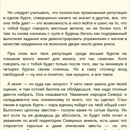
Но следует учитывать, что полностью прокачанная репутация
в одном бурге, совершенно ничего не значит в другом, все, что
она тебе дает — это возможность в него войти и шанс на то, что
с тобой будут говорить местные жители, но не более того. И
там ты снова начнешь с нуля и будешь бегать как подорванный
выполняя задания или демонстрировать упражнения с мечом в
качестве хирдманна на воинском дворе около дома рикса.
При этом вся твоя репутация среди восьми бургов не
слишком много значит для кенига, это так, семечки. Хотя
говорить он с тобой будет только после того, как ты минимум в
четырех бургах своим станешь. Но в саму столицу вход
свободный — ну оно и понятно, там аукцион, и все такое.
А кениг — он куда как непрост. У него своя шкала для твоей
оценки, и там сотней баллов не обойдешься, там надо полные
двести набрать. Она называется 'Уважение народов Севера' и
складывается она понемножку от всего, что ты сделал. Стал
своим в одном бурге— пара единиц пойдет на твой общий счет.
Выполнил цепочку квестов— получи какие-то сотые балла. Но
вот если ты ее доведешь до абсолюта, то будет тебе почет и
уважение по всей территории Северных земель, есть шанс что
откроются скрытые и даже эпические квесты — но это