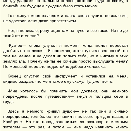
между ударами по стальной полосе, которой, судя по всему, в
ближайшем будущем суждено было стать мечом.
Тот окинул меня взглядом и начал снова лупить по железке,
не удостоив меня даже приветствием.
Нет, я понимаю, репутация там на нуле, и все такое. Но не до
такой же степени?
-Кузнец— снова улучил я момент, когда молот перестал
долбить по железке— Я понимаю, что я тут человек новый, но
тем не менее я не делал ни только тебе, но и никому в этих
землях зла. Почему же ты не хочешь просто выслушать меня?
По меньшей мере это недостойно доброго человека.
Кузнец опустил свой инструмент и уставился на меня,
видимо ожидая, что же я такое ему скажу. Ну, уже что-то.
-Мне хотелось бы починить мои доспехи, они немного
повреждены, после путешествия— ткнул я пальцем себе в
грудь.
Здесь я немного кривил душой— не так они и сильно
повредились, тем более что чинил я их всего три дня назад, в
Кройцене. Но это повод зацепиться за разговор с местным
жителем — это раз, и потом — мне надо начинать качать