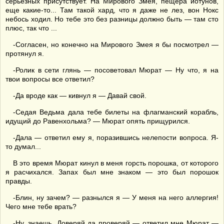
серьезных присутствует. На Мирового Змея, пещера йотунов,
еще какие-то... Там такой хард, что я даже не лез, вон Нокс
небось ходил. Но тебе это без разницы должно быть — там сто
плюс, так что ...
-Согласен, но конечно на Мирового Змея я бы посмотрел —
протянул я.
-Ролик в сети глянь — посоветовал Мюрат — Ну что, я на
твои вопросы все ответил?
-Да вроде как — кивнул я — Давай свой.
-Седая Ведьма дала тебе билеты на флагманский корабль,
идущий до Равенхольма? — Мюрат опять прищурился.
-Дала — ответил ему я, поразившись нелепости вопроса. Я-
то думал...
В это время Мюрат кинул в меня горсть порошка, от которого
я расчихался. Запах был мне знаком — это был порошок
правды.
-Блин, ну зачем? — разнылся я — У меня на него аллергия!
Чего мне тебе врать?
-Ну, знаешь. Доверяй да проверяй — ответил мне Мюрат —