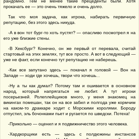
рандомно. Тем не менее такие прецеденты были. Хотя
прокачать ее — это очень тяжело и очень долго.
Так что моя задача, как игрока, набирать первичную
репутацию, без этого здесь никуда.
-А в вон тот бург-то хоть пустят? — опасливо посмотрел я на
его уже близкие стены.
-В Хексбург? Конечно, он же первый от перевала, считай
стартовый на этих землях, тут все просто. А вот в следующий —
уже не факт, если конечно тут репутацию не наберешь.
-Как все запутано здесь — покачал я головой — Вон на
Западе — ходи где хочешь, твори что хочешь...
-Ну а ты как думал? Потому там и ошивается в основном
народ, который напрягаться не любит. А тут игроки
посерьезней. Ролеплейщиков много, у меня знакомец на
викингах помешан, так он на все забил и полгода уже кормчим
на каком-то драккаре ходит с Морскими королями. Бороду
отпустил, эль бочонками пьет и ругается по шведски. Потеха!
-Прикольно — оценил и я подвижничество этого человека.
-Хардкорщики есть — здесь с полдюжины инстансов