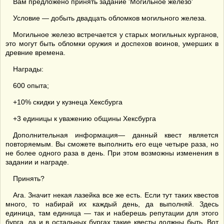
Вам предложено принять задание 'Могильное железо'
Условие — добыть двадцать обломков могильного железа.
Могильное железо встречается у старых могильных курганов,
это могут быть обломки оружия и доспехов воинов, умерших в
древние времена.
Награды:
600 опыта;
+10% скидки у кузнеца Хексбурга
+3 единицы к уважению общины Хексбурга
Дополнительная информация— данный квест является
повторяемым. Вы сможете выполнить его еще четыре раза, но
не более одного раза в день. При этом возможны изменения в
задании и награде.
Принять?
Ага. Значит некая лазейка все же есть. Если тут таких квестов
много, то набирай их каждый день, да выполняй. Здесь
единица, там единица — так и наберешь репутации для этого
бурга, да и в остальных бургах такие квесты должны быть. Вот