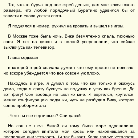
Тот, что-то бурча под нос сгреб деньги, дал мне ключ такого
размера, что любой порядочный Буратино удавился бы от
зависти и снова улегся спать.
Я поднялся в номер, рухнул на кровать и вышел из игры.
В Москве тоже была ночь, Вика безмятежно спала, тихонько
сопя. Я лег на диван и в полной уверенности, что сейчас
выключусь как телевизор.
Глава седьмая
в которой герой сначала думает что ему просто не повезло,
но вскоре убеждается что все совсем уж плохо.
Находясь в игре, я думал о том, что как только я окажусь
дома, тогда я сразу бухнусь на подушку и усну как бревно. Да
вот фигу! Сон вообще не шел ко мне. Я вертелся, крутился,
менял конфигурацию подушки, чуть не разбудил Вику, которая
сонно пробормотала —
-Чего ты все вертишься? Спи давай.
Но сон не шел. Виной ли тому было море адреналина,
которое сегодня впитала моя кровь или накопившаяся за
последние дни усталость, (и так бывает. Когда градус усталости