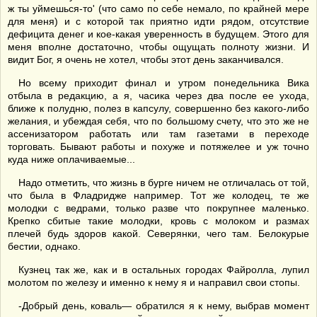
ж ты уймешься-то' (что само по себе немало, по крайней мере
для меня) и с которой так приятно идти рядом, отсутствие
дефицита денег и кое-какая уверенность в будущем. Этого для
меня вполне достаточно, чтобы ощущать полноту жизни. И
видит Бог, я очень не хотел, чтобы этот день заканчивался.
Но всему приходит финал и утром понедельника Вика
отбыла в редакцию, а я, часика через два после ее ухода,
ближе к полудню, полез в капсулу, совершенно без какого-либо
желания, и убеждая себя, что по большому счету, что это же не
ассенизатором работать или там газетами в переходе
торговать. Бывают работы и похуже и потяжелее и уж точно
куда ниже оплачиваемые...
Надо отметить, что жизнь в бурге ничем не отличалась от той,
что была в Фладридже например. Тот же колодец, те же
молодки с ведрами, только разве что покрупнее маленько.
Крепко сбитые такие молодки, кровь с молоком и размах
плечей будь здоров какой. Северянки, чего там. Белокурые
бестии, однако.
Кузнец так же, как и в остальных городах Файролла, лупил
молотом по железу и именно к нему я и направил свои стопы.
-Добрый день, коваль— обратился я к нему, выбрав момент