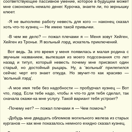
соответствующее пассивное умение, которое в будущем может
мне сэкономить немало денег. Курочка, знаете ли, по зернышку
клюет.
-Я не выполняю работу невесть для кого — наконец сказал
хоть что-то кузнец — Не имею такой привычки.
-В чем же дело? — пожал плечами я — Меня зовут Хейген,
Хейген из Тронье. Я вольный лэрд, искатель приключений.
Вот ведь. За это время у меня появилась и малая родина с
звучным названием, вылезшая из моего подсознания сто лет
назад и титул, который невесть почему мне присвоил один
старый, но достойный рыцарь. Ну, а 'вольный' прилепился
сейчас черт его знает откуда. Но звучит-то как красиво —
'вольный лэрд'.
-А мое имя тебе без надобности — пробурчал кузнец — Вот
что, лэрд. Если тебе надо, чтобы я что-то для тебя сделал, так
сначала окажи-ка мне услугу. Такой вариант тебя устроит?
-Почему нет? — пожал плечами я — Чем помочь?
-Добудь мне двадцать обломков могильного железа из старых
курганов — как мне показалось немного ехидно сказал кузнец.