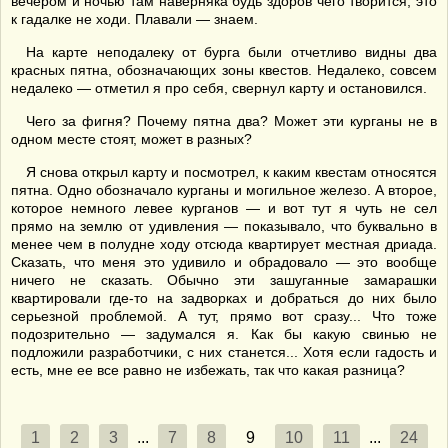
вечером и ночью там наверняка будь здоров чего творится, это
к гадалке не ходи. Плавали — знаем.
На карте неподалеку от бурга были отчетливо видны два
красных пятна, обозначающих зоны квестов. Недалеко, совсем
недалеко — отметил я про себя, свернул карту и остановился.
Чего за фигня? Почему пятна два? Может эти курганы не в
одном месте стоят, может в разных?
Я снова открыл карту и посмотрел, к каким квестам относятся
пятна. Одно обозначало курганы и могильное железо. А второе,
которое немного левее курганов — и вот тут я чуть не сел
прямо на землю от удивления — показывало, что буквально в
менее чем в полудне ходу отсюда квартирует местная дриада.
Сказать, что меня это удивило и обрадовало — это вообще
ничего не сказать. Обычно эти зашуганные замарашки
квартировали где-то на задворках и добраться до них было
серьезной проблемой. А тут, прямо вот сразу... Что тоже
подозрительно — задумался я. Как бы какую свинью не
подложили разработчики, с них станется... Хотя если гадость и
есть, мне ее все равно не избежать, так что какая разница?
1
2
3
...
7
8
9
10
11
...
24