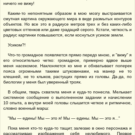
ничего не вижу!
Каким-то непонятным образом в мою мозгу выстраивается
смутная картина окружающего мира в виде размытых контуров
объектов. Но все это в радиусе метров трех и без каких-либо
цветовых оттенков или даже градаций серого. Кстати, четкость и
радиус картинки повышаются, если коснуться усиком земли.
Усиком?!
Что-то громадное появляется прямо передо мною, и "вижу" я
его относительно четко: громадное, примерно вдвое выше
меня насекомое. Наклоняется ко мне и обхватывает поперек
пояса огромными такими штуковинами, на манер не то
клешней, не то клыков, растущих прямо из головы. Да-да, по
биологии у меня был уверенный трояк.
В общем, тварь схватила меня и куда-то понесла. Мелькает
системное сообщение о выполненном задании и начислении
10 опыта, а внутри моей головы слышится четкое и ритмичное,
словно военный марш:
"Мы — едины! Мы — это я! Мы — едины. Мы — это я..."
Пока меня кто-то куда-то тащит, залезаю в окно персонажа и
рассматриваю изображения себя нелюбимого. Первое