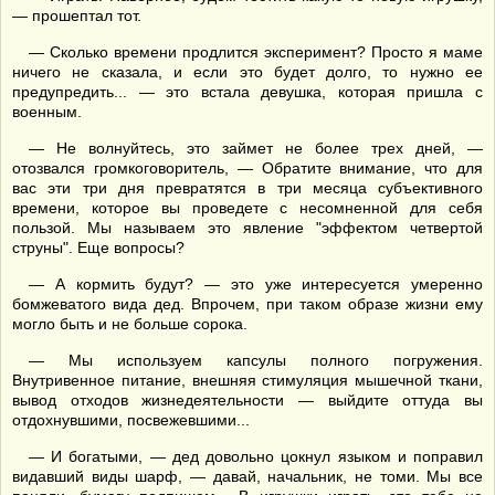
— прошептал тот.
— Сколько времени продлится эксперимент? Просто я маме
ничего не сказала, и если это будет долго, то нужно ее
предупредить... — это встала девушка, которая пришла с
военным.
— Не волнуйтесь, это займет не более трех дней, —
отозвался громкоговоритель, — Обратите внимание, что для
вас эти три дня превратятся в три месяца субъективного
времени, которое вы проведете с несомненной для себя
пользой. Мы называем это явление "эффектом четвертой
струны". Еще вопросы?
— А кормить будут? — это уже интересуется умеренно
бомжеватого вида дед. Впрочем, при таком образе жизни ему
могло быть и не больше сорока.
— Мы используем капсулы полного погружения.
Внутривенное питание, внешняя стимуляция мышечной ткани,
вывод отходов жизнедеятельности — выйдите оттуда вы
отдохнувшими, посвежевшими...
— И богатыми, — дед довольно цокнул языком и поправил
видавший виды шарф, — давай, начальник, не томи. Мы все