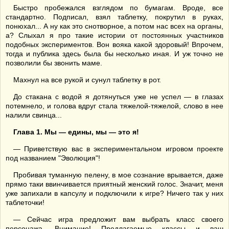
Быстро пробежался взглядом по бумагам. Вроде, все
стандартно. Подписал, взял таблетку, покрутил в руках,
понюхал... А ну как это снотворное, а потом нас всех на органы,
а? Слыхал я про такие истории от постоянных участников
подобных экспериментов. Вон вояка какой здоровый! Впрочем,
тогда и публика здесь была бы несколько иная. И уж точно не
позволили бы звонить маме.
Махнул на все рукой и сунул таблетку в рот.
До стакана с водой я дотянуться уже не успел — в глазах
потемнело, и голова вдруг стала тяжелой-тяжелой, слово в нее
налили свинца...
Глава 1. Мы — едины, мы — это я!
— Приветствую вас в экспериментальном игровом проекте
под названием "Эволюция"!
Пробивая туманную пелену, в мое сознание врывается, даже
прямо таки ввинчивается приятный женский голос. Значит, меня
уже запихали в капсулу и подключили к игре? Ничего так у них
таблеточки!
— Сейчас игра предложит вам выбрать класс своего
персонажа. Внимание! Предлагаемые классы и ваш