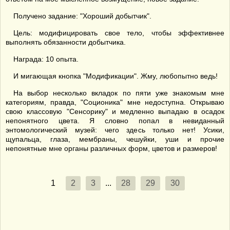
Получено задание: "Хороший добытчик".
Цель: модифицировать свое тело, чтобы эффективнее
выполнять обязанности добытчика.
Награда: 10 опыта.
И мигающая кнопка "Модификации". Жму, любопытно ведь!
На выбор несколько вкладок по пяти уже знакомым мне
категориям, правда, "Соционика" мне недоступна. Открываю
свою классовую "Сенсорику" и медленно выпадаю в осадок
непонятного цвета. Я словно попал в невиданный
энтомологический музей: чего здесь только нет! Усики,
щупальца, глаза, мембраны, чешуйки, уши и прочие
непонятные мне органы различных форм, цветов и размеров!
1
2
3
...
28
29
30