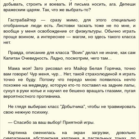
добывать, строить и воевать. И письма носить, ага. Депеши
вражеским царям. Так, что же выбрать-то?
Гастрабайтер — сразу мимо, для этого специально
отобранные люди есть. Листовки таскать тоже не по мне, и
вообще у меня освобождение от физкультуры. Обычно играть
проще воином, а интереснее — магом, но здесь такого класса
нет.
Правда, описание для класса "Воин" делал не иначе, как сам
Капитан Очевидность. Ладно, посмотрим, чего там...
Мама моя! Зато рисовал его Майор Белая Горячка, точно
вам говорю! Чур меня, чур... Нет, такой страхолюдиной я играть
точно не буду. Потому что передо мною появилось нечто
похожее на медведку, которую кто-то поставил на задние лапы,
сунул в руки копье и научил ее бешено вращать глазами, пугая
вероятностного противника.
Не глядя выбираю класс "Добытчика", чтобы не травмировать
свою нежную психику.
— Спасибо за ваш выбор! Приятной игры.
Картинка сменилась на экран загрузки, довольно
симпатичная абстрактная картинка в пастельных тонах, по