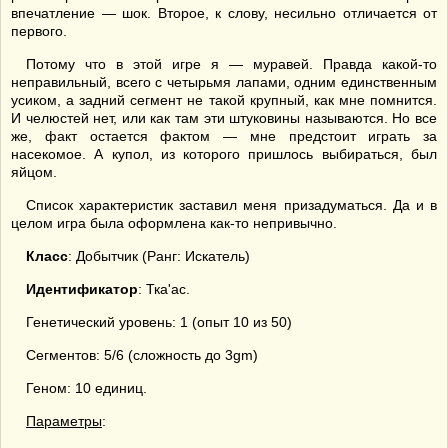
впечатление — шок. Второе, к слову, несильно отличается от
первого.
Потому что в этой игре я — муравей. Правда какой-то
неправильный, всего с четырьмя лапами, одним единственным
усиком, а задний сегмент не такой крупный, как мне помнится.
И челюстей нет, или как там эти штуковины называются. Но все
же, факт остается фактом — мне предстоит играть за
насекомое. А купол, из которого пришлось выбираться, был
яйцом.
Список характеристик заставил меня призадуматься. Да и в
целом игра была оформлена как-то непривычно.
Класс
: Добытчик (Ранг: Искатель)
Идентификатор
: Тка'ас.
Генетический уровень: 1 (опыт 10 из 50)
Сегментов: 5/6 (сложность до 3gm)
Геном: 10 единиц.
Параметры
: