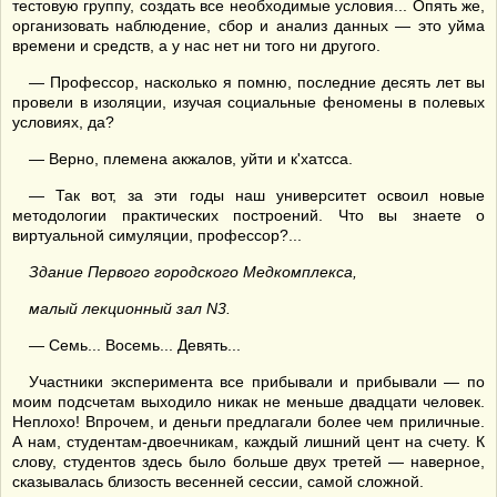
тестовую группу, создать все необходимые условия... Опять же,
организовать наблюдение, сбор и анализ данных — это уйма
времени и средств, а у нас нет ни того ни другого.
— Профессор, насколько я помню, последние десять лет вы
провели в изоляции, изучая социальные феномены в полевых
условиях, да?
— Верно, племена акжалов, уйти и к'хатсса.
— Так вот, за эти годы наш университет освоил новые
методологии практических построений. Что вы знаете о
виртуальной симуляции, профессор?...
Здание Первого городского Медкомплекса,
малый лекционный зал
N3.
— Семь... Восемь... Девять...
Участники эксперимента все прибывали и прибывали — по
моим подсчетам выходило никак не меньше двадцати человек.
Неплохо! Впрочем, и деньги предлагали более чем приличные.
А нам, студентам-двоечникам, каждый лишний цент на счету. К
слову, студентов здесь было больше двух третей — наверное,
сказывалась близость весенней сессии, самой сложной.