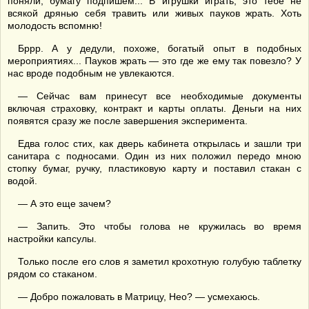
поняли, бумагу подпишем... В игрушки играть, это тебе не
всякой дрянью себя травить или живых пауков жрать. Хоть
молодость вспомню!
Бррр. А у дедули, похоже, богатый опыт в подобных
мероприятиях... Пауков жрать — это где же ему так повезло? У
нас вроде подобным не увлекаются.
— Сейчас вам принесут все необходимые документы
включая страховку, контракт и карты оплаты. Деньги на них
появятся сразу же после завершения эксперимента.
Едва голос стих, как дверь кабинета открылась и зашли три
санитара с подносами. Один из них положил передо мною
стопку бумаг, ручку, пластиковую карту и поставил стакан с
водой.
— А это еще зачем?
— Запить. Это чтобы голова не кружилась во время
настройки капсулы.
Только после его слов я заметил крохотную голубую таблетку
рядом со стаканом.
— Добро пожаловать в Матрицу, Нео? — усмехаюсь.