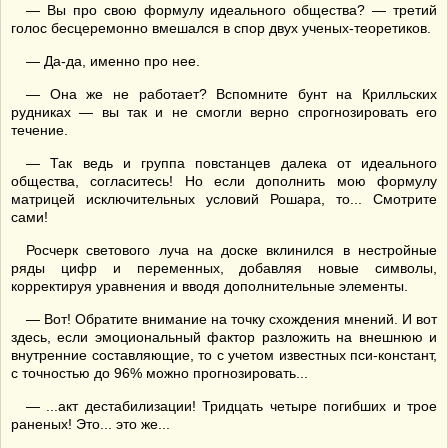
— Вы про свою формулу идеального общества? — третий
голос бесцеремонно вмешался в спор двух ученых-теоретиков.
— Да-да, именно про нее.
— Она же не работает? Вспомните бунт на Крилльских
рудниках — вы так и не смогли верно спрогнозировать его
течение.
— Так ведь и группа повстанцев далека от идеального
общества, согласитесь! Но если дополнить мою формулу
матрицей исключительных условий Рошара, то... Смотрите
сами!
Росчерк светового луча на доске вклинился в нестройные
ряды цифр и переменных, добавляя новые символы,
корректируя уравнения и вводя дополнительные элементы.
— Вот! Обратите внимание на точку схождения мнений. И вот
здесь, если эмоциональный фактор разложить на внешнюю и
внутренние составляющие, то с учетом известных пси-констант,
с точностью до 96% можно прогнозировать...
— ...акт дестабилизации! Тридцать четыре погибших и трое
раненых! Это... это же...