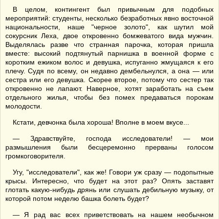
В целом, контингент был привычным для подобных
мероприятий: студенты, несколько безработных явно восточной
национальности, наше "черное золото", как шутил мой
сокурсник Леха, двое откровенно бомжеватого вида мужчин.
Выделялась разве что странная парочка, которая пришла
вместе: высокий подтянутый парнишка в военной форме с
коротким ежиком волос и девушка, испуганно жмущаяся к его
плечу. Судя по всему, он недавно дембельнулся, а она — или
сестра или его девушка. Скорее второе, потому что сестер так
откровенно не лапают. Наверное, хотят заработать на съем
отдельного жилья, чтобы без помех предаваться порокам
молодости.
Кстати, девчонка была хороша! Вполне в моем вкусе...
— Здравствуйте, господа исследователи! — мои
размышления были бесцеремонно прерваны голосом
громкоговорителя.
Угу, "исследователи", как же! Говори уж сразу — подопытные
крысы. Интересно, что будет на этот раз? Опять заставят
глотать какую-нибудь дрянь или слушать дебильную музыку, от
которой потом неделю башка болеть будет?
— Я рад вас всех приветствовать на нашем необычном