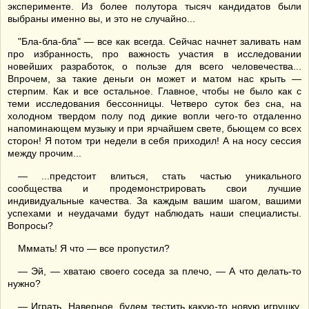
эксперименте. Из более полутора тысяч кандидатов были
выбраны именно вы, и это не случайно...
"Бла-бла-бла" — все как всегда. Сейчас начнет заливать нам
про избранность, про важность участия в исследовании
новейших разработок, о пользе для всего человечества...
Впрочем, за такие деньги он может и матом нас крыть —
стерпим. Как и все остальное. Главное, чтобы не было как с
теми исследования бессонницы. Четверо суток без сна, на
холодном твердом полу под дикие вопли чего-то отдаленно
напоминающем музыку и при ярчайшем свете, бьющем со всех
сторон! Я потом три недели в себя приходил! А на носу сессия
между прочим...
— ...предстоит влиться, стать частью уникального
сообщества и продемонстрировать свои лучшие
индивидуальные качества. За каждым вашим шагом, вашими
успехами и неудачами будут наблюдать наши специалисты.
Вопросы?
Мммать! Я что — все пропустил?
— Эй, — хватаю своего соседа за плечо, — А что делать-то
нужно?
— Играть. Наверное, будем тестить какую-то новую игрушку,