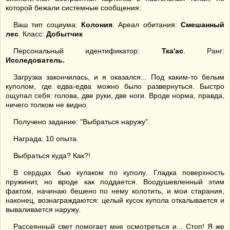
которой бежали системные сообщения:
Ваш тип социума:
Колония
. Ареал обитания:
Смешанный
лес
. Класс:
Добытчик
Персональный идентификатор:
Тка
'
ас
. Ранг:
Исследователь.
Загрузка закончилась, и я оказался... Под каким-то белым
куполом, где едва-едва можно было развернуться. Быстро
ощупал себя: голова, две руки, две ноги. Вроде норма, правда,
ничего толком не видно.
Получено задание: "Выбраться наружу".
Награда: 10 опыта.
Выбраться куда? Как?!
В сердцах бью кулаком по куполу. Гладка поверхность
пружинит, но вроде как поддается. Воодушевленный этим
фактом, начинаю бешено по нему колотить, и мои старания,
наконец, вознаграждаются: целый кусок купола откалывается и
вываливается наружу.
Рассеянный свет помогает мне осмотреться и... Стоп! Я же