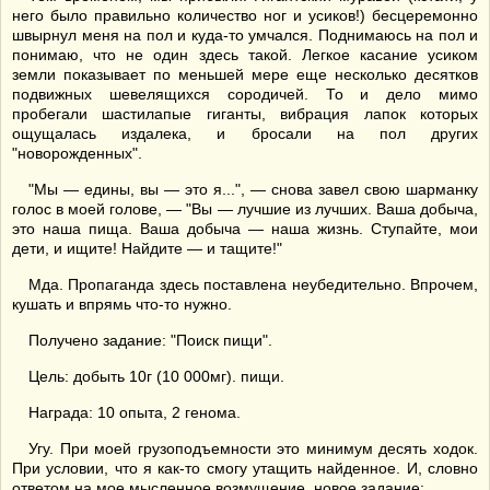
него было правильно количество ног и усиков!) бесцеремонно
швырнул меня на пол и куда-то умчался. Поднимаюсь на пол и
понимаю, что не один здесь такой. Легкое касание усиком
земли показывает по меньшей мере еще несколько десятков
подвижных шевелящихся сородичей. То и дело мимо
пробегали шастилапые гиганты, вибрация лапок которых
ощущалась издалека, и бросали на пол других
"новорожденных".
"Мы — едины, вы — это я...", — снова завел свою шарманку
голос в моей голове, — "Вы — лучшие из лучших. Ваша добыча,
это наша пища. Ваша добыча — наша жизнь. Ступайте, мои
дети, и ищите! Найдите — и тащите!"
Мда. Пропаганда здесь поставлена неубедительно. Впрочем,
кушать и впрямь что-то нужно.
Получено задание: "Поиск пищи".
Цель: добыть 10г (10 000мг). пищи.
Награда: 10 опыта, 2 генома.
Угу. При моей грузоподъемности это минимум десять ходок.
При условии, что я как-то смогу утащить найденное. И, словно
ответом на мое мысленное возмущение, новое задание: