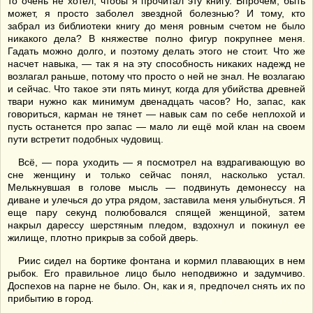
то очень не хотел, чтобы я прочитал эту книгу. Впрочем, быть
может, я просто заболел звездной болезнью? И тому, кто
забрал из библиотеки книгу до меня ровным счетом не было
никакого дела? В княжестве полно фигур покрупнее меня.
Гадать можно долго, и поэтому делать этого не стоит. Что же
насчет навыка, — так я на эту способность никаких надежд не
возлагал раньше, потому что просто о ней не знал. Не возлагаю
и сейчас. Что такое эти пять минут, когда для убийства древней
твари нужно как минимум двенадцать часов? Но, запас, как
говориться, карман не тянет — навык сам по себе неплохой и
пусть останется про запас — мало ли ещё мой клан на своем
пути встретит подобных чудовищ.
Всё, — пора уходить — я посмотрел на вздрагивающую во
сне женщину и только сейчас понял, насколько устал.
Мелькнувшая в голове мысль — подвинуть демонессу на
диване и улечься до утра рядом, заставила меня улыбнуться. Я
еще пару секунд полюбовался спящей женщиной, затем
накрыл дарессу шерстяным пледом, вздохнул и покинул ее
жилище, плотно прикрыв за собой дверь.
Риис сидел на бортике фонтана и кормил плавающих в нем
рыбок. Его правильное лицо было неподвижно и задумчиво.
Доспехов на парне не было. Он, как и я, предпочел снять их по
прибытию в город.