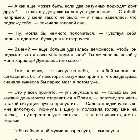
— А как еще может быть, если два разумных подходят друг
другу? — в глазах у девушки мелькнуло удивление. — С тобой,
например, у меня такого не было, — я лишь надеялась, что
подхожу тебе, — покачала головой она.
— Ну, могла бы немного поломаться, — чувствуя себя
полным идиотом, буркнул я и отвернулся.
— Зачем? — еще больше удивилась демонесса. Чтобы он
подумал, что я совсем ненормальная? Ты же знаешь, какой у
меня характер! Думаешь этого мало?
— Там, наверху, — я кивнул на небо, — с тобой многие не
согласились бы. У некоторых разумных принято, чтобы девушка
сначала вынесла бы парню мозг, а потом уже...
— Это у всех принято, — улыбнулась она, — только мы же
каждый день можем отправиться в Пламя, — поэтому эту часть
в такой ситуации лучше пропустить. — Сальта придвинулась ко
мне вплотную, чмокнула в щеку и положила голову мне на
плечо, — ну перестань уже злиться, — я же не виновата, что ты
Черный.
— Тебя сейчас твой мужчина заревнует, — хмыкнул я.