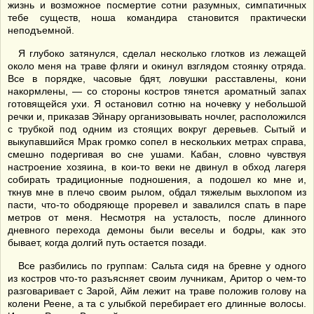
жизнь и возможное посмертие сотни разумных, симпатичных
тебе существ, ноша командира становится практически
неподъемной.
Я глубоко затянулся, сделал несколько глотков из лежащей
около меня на траве фляги и окинул взглядом стоянку отряда.
Все в порядке, часовые бдят, ловушки расставлены, кони
накормлены, — со стороны костров тянется ароматный запах
готовящейся ухи. Я остановил сотню на ночевку у небольшой
речки и, приказав Эйнару организовывать ночлег, расположился
с трубкой под одним из стоящих вокруг деревьев. Сытый и
выкупавшийся Мрак громко сопел в нескольких метрах справа,
смешно подергивая во сне ушами. Кабан, словно чувствуя
настроение хозяина, в кои-то веки не двинул в обход лагеря
собирать традиционные подношения, а подошел ко мне и,
ткнув мне в плечо своим рылом, обдал тяжелым выхлопом из
пасти, что-то ободряюще проревел и завалился спать в паре
метров от меня. Несмотря на усталость, после длинного
дневного перехода демоны были веселы и бодры, как это
бывает, когда долгий путь остается позади.
Все разбились по группам: Сальта сидя на бревне у одного
из костров что-то разъясняет своим лучникам, Аритор о чем-то
разговаривает с Зарой, Айм лежит на траве положив голову на
колени Реене, а та с улыбкой перебирает его длинные волосы.