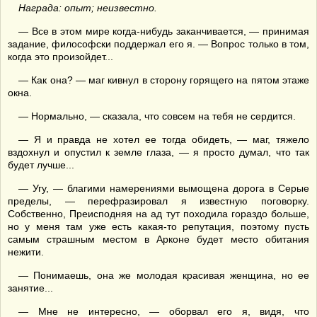
Награда: опыт; неизвестно.
— Все в этом мире когда-нибудь заканчивается, — принимая
задание, философски поддержал его я. — Вопрос только в том,
когда это произойдет...
— Как она? — маг кивнул в сторону горящего на пятом этаже
окна.
— Нормально, — сказала, что совсем на тебя не сердится.
— Я и правда не хотел ее тогда обидеть, — маг, тяжело
вздохнул и опустил к земле глаза, — я просто думал, что так
будет лучше...
— Угу, — благими намерениями вымощена дорога в Серые
пределы, — перефразировал я известную поговорку.
Собственно, Преисподняя на ад тут походила гораздо больше,
но у меня там уже есть какая-то репутация, поэтому пусть
самым страшным местом в Арконе будет место обитания
нежити.
— Понимаешь, она же молодая красивая женщина, но ее
занятие...
— Мне не интересно, — оборвал его я, видя, что