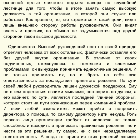
основной целью является подъем наверх по служебной
лестнице для того, чтобы в итоге занять самую высокую
должность в той организации, в которой они служат или
работают. Как правило, те, кто стремится к такой цели, видят
лишь внешнюю сторону работы руководителя. Они видят
власть и престиж, но обычно не задумываются над другой
стороной такой высокой должности.
Одиночество. Высокий руководящий пост по своей природе
отделяет человека от всех остальных, фактически оставляя его
без друзей внутри организации. В отличие от своих
подчиненных, столкнувшись с тяжелыми и сложными
проблемами, он вынужден принимать единоличные решения. И
не только принимать их, но и брать на себя всю
ответственность за последствия принятого решения. По сути
своей любой руководитель лишен дружеской поддержки. Ему
не с кем поделиться своими мыслями, поговорить по душам, а
его кабинет, по сути, является последней "линией обороны",
которая стоит на пути возникающих перед компанией проблем.
И если любой заместитель может прийти и попросить
директора о помощи, то самому директору идти некуда. Роль
первого лица организации требует от человека не только
способности находить и принимать правильные решения, но и
нести за эти решения, ту самую, ни с кем неразделяемую
ответственность. А когда от принятия этих решений зависит