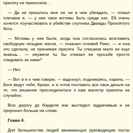
присягу не приносила...
— Да не пришлось мне ее ни в чем убеждать, — пожал
плечами я, — у нее свои мотивы быть среди нас. Ей очень
хочется поучаствовать в убийстве спутника Дважды Проклятого
бога..
— Мотивы у нее были, когда она согласилась возглавить
свободную гильдию магов, — покачал головой Риис, — и она
это сделала, не принимая присяги. Ты слишком мало ее еще
знаешь... — неужели ты бы отказал ее просьбе просто
следовать за нами?
— Нет.
— Вот и я о чем говорю, — вздохнул, поднимаясь, парень. —
Боги ведут тебя, Криан, и я готов поставить все свои деньги на
то, что решение присоединиться к нам магистр приняла не
случайно.
Всю дорогу до борделя маг выглядел задумчивым и не
проронил больше ни слова.
Глава 4.
Для большинства людей занимающих руководящие посты