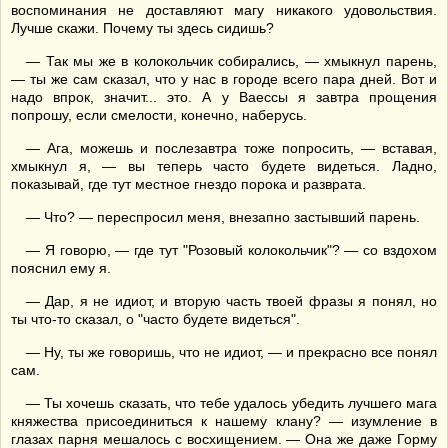
воспоминания не доставляют магу никакого удовольствия.
Лучше скажи. Почему ты здесь сидишь?
— Так мы же в колокольчик собирались, — хмыкнул парень,
— ты же сам сказал, что у нас в городе всего пара дней. Вот и
надо впрок, значит... это. А у Ваессы я завтра прощения
попрошу, если смелости, конечно, наберусь.
— Ага, можешь и послезавтра тоже попросить, — вставая,
хмыкнул я, — вы теперь часто будете видеться. Ладно,
показывай, где тут местное гнездо порока и разврата.
— Что? — переспросил меня, внезапно застывший парень.
— Я говорю, — где тут "Розовый колокольчик"? — со вздохом
пояснил ему я.
— Дар, я не идиот, и вторую часть твоей фразы я понял, но
ты что-то сказал, о "часто будете видеться".
— Ну, ты же говоришь, что не идиот, — и прекрасно все понял
сам.
— Ты хочешь сказать, что тебе удалось убедить лучшего мага
княжества присоединиться к нашему клану? — изумление в
глазах парня мешалось с восхищением. — Она же даже Горму