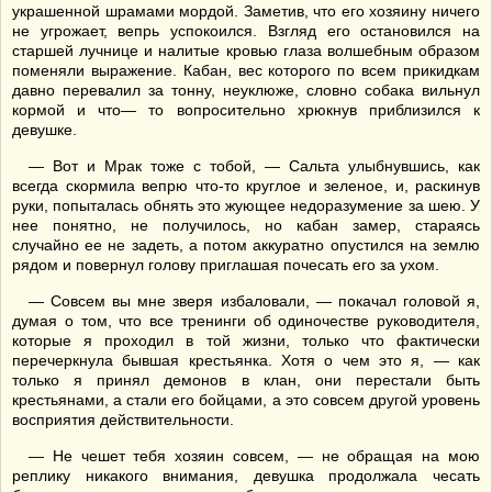
украшенной шрамами мордой. Заметив, что его хозяину ничего
не угрожает, вепрь успокоился. Взгляд его остановился на
старшей лучнице и налитые кровью глаза волшебным образом
поменяли выражение. Кабан, вес которого по всем прикидкам
давно перевалил за тонну, неуклюже, словно собака вильнул
кормой и что— то вопросительно хрюкнув приблизился к
девушке.
— Вот и Мрак тоже с тобой, — Сальта улыбнувшись, как
всегда скормила вепрю что-то круглое и зеленое, и, раскинув
руки, попыталась обнять это жующее недоразумение за шею. У
нее понятно, не получилось, но кабан замер, стараясь
случайно ее не задеть, а потом аккуратно опустился на землю
рядом и повернул голову приглашая почесать его за ухом.
— Совсем вы мне зверя избаловали, — покачал головой я,
думая о том, что все тренинги об одиночестве руководителя,
которые я проходил в той жизни, только что фактически
перечеркнула бывшая крестьянка. Хотя о чем это я, — как
только я принял демонов в клан, они перестали быть
крестьянами, а стали его бойцами, а это совсем другой уровень
восприятия действительности.
— Не чешет тебя хозяин совсем, — не обращая на мою
реплику никакого внимания, девушка продолжала чесать