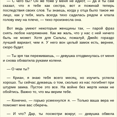
— С чего бы? Он же тоже у меня не идиот, — да и ты сам
сказал, что я тебе как сестра, вот и пожинай теперь
последствия своих слов. Ты знаешь, когда у отца было такое же
лицо, как у тебя, мать всегда тихо садилась рядом и клала
голову ему на плечо, — тихо произнесла она.
Вот ведь умеют некоторые женщины так, — парой фраз
снять любое напряжение. Как же жаль, что у нас с ней ничего
быть не может. Хотя для Сальты, пожалуй, Джейс гораздо
лучший вариант, чем я. У него вон целый замок есть, вернее,
скоро будет.
— Ты зря так переживаешь, — девушка отодвинулась от меня
и снова обхватила руками колени.
— О чем ты?
— Криан, я знаю тебя всего месяц, но изучить успела
хорошо. Ты сейчас думаешь о том, сколько из нас погибнет при
штурме замка. Пустое это все. На войне без жертв никак не
обойтись. Важно то, что мы верим тебе.
— Конечно, — горько усмехнулся я. — Только ваша вера не
поможет мне вас сберечь.
— И что? Дар, ты посмотри вокруг, — девушка обвела