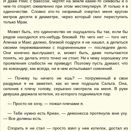
И даже Риис с Ваессой, чертят на земле какие-то символы и о
чем-то спорят, оживленно при этом жестикулируя. И только я в
одиночестве. Словно кто-то незримый очертил меня кругом
метров десяти в диаметре, через который смог переступить
только Мрак.
Может быть, это одиночество не ощущалось бы так, если бы
рядом находился кто-нибудь близкий. Но чего нет — того нет.
Аленка и Макс далеко, близкой подруги я не нашел, а делиться
своими переживаниями с подчиненными — последнее дело.
Они конечно выслушают, и, может быть, даже попытаются
понять, но делать этого точно не стоит. Ни к чему хорошему эти
проявления слабости не приведут. Поэтому пусть думают, что
их командир, как всегда, ни в чем испытывает сомнений.
— Почему ты ничего не ешь? — погруженный в свои
раздумья я не заметил, как ко мне подошла Сальта. Она,
склонив к плечу голову, серьезно смотрела на меня. В руке
девушка держала котелок, из которого поднимался пар.
— Просто не хочу, — пожал плечами я.
— Тебе нужно есть Криан, — демонесса протянула мне уху.
— Все должны есть.
Спорить я не стал — просто взял у нее котелок, достал из