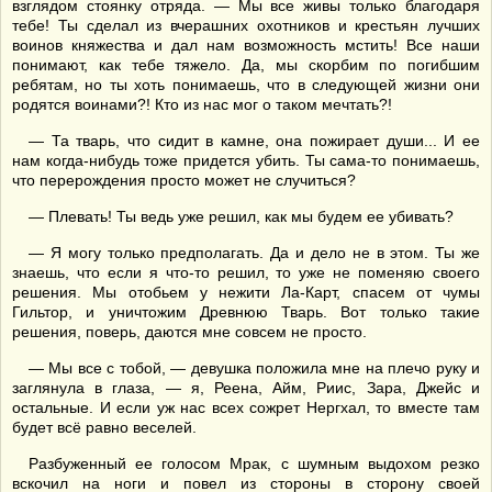
взглядом стоянку отряда. — Мы все живы только благодаря
тебе! Ты сделал из вчерашних охотников и крестьян лучших
воинов княжества и дал нам возможность мстить! Все наши
понимают, как тебе тяжело. Да, мы скорбим по погибшим
ребятам, но ты хоть понимаешь, что в следующей жизни они
родятся воинами?! Кто из нас мог о таком мечтать?!
— Та тварь, что сидит в камне, она пожирает души... И ее
нам когда-нибудь тоже придется убить. Ты сама-то понимаешь,
что перерождения просто может не случиться?
— Плевать! Ты ведь уже решил, как мы будем ее убивать?
— Я могу только предполагать. Да и дело не в этом. Ты же
знаешь, что если я что-то решил, то уже не поменяю своего
решения. Мы отобьем у нежити Ла-Карт, спасем от чумы
Гильтор, и уничтожим Древнюю Тварь. Вот только такие
решения, поверь, даются мне совсем не просто.
— Мы все с тобой, — девушка положила мне на плечо руку и
заглянула в глаза, — я, Реена, Айм, Риис, Зара, Джейс и
остальные. И если уж нас всех сожрет Нергхал, то вместе там
будет всё равно веселей.
Разбуженный ее голосом Мрак, с шумным выдохом резко
вскочил на ноги и повел из стороны в сторону своей