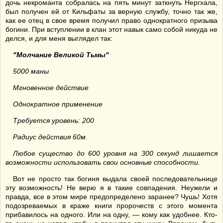
дочь некроманта собралась на пять минут заткнуть Нергхала,
был получен ей от Кильфаты за верную службу, точно так же,
как ее отец в свое время получил право однократного призыва
богини. При вступлении в клан этот навык само собой никуда не
делся, и для меня выглядел так:
"Молчание Великой Тьмы"
5000 маны
Мгновенное действие
Однократное применение
Требуется уровень: 200
Радиус действия 60м.
Любое существо до 600 уровня на 300 секунд лишается
возможности использовать свои основные способности.
Вот не просто так богиня выдала своей последовательнице
эту возможность! Не верю я в такие совпадения. Неужели и
правда, все в этом мире предопределено заранее? Чушь! Хотя
подозреваемых в краже книги пророчеств с этого момента
прибавилось на одного. Или на одну, — кому как удобнее. Кто-