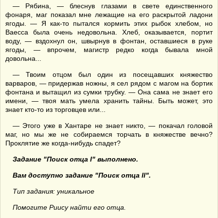
— Рябина, — блеснув глазами в свете единственного
фонаря, маг показал мне лежащие на его раскрытой ладони
ягоды. — Я как-то пытался кормить этих рыбок хлебом, но
Ваесса была очень недовольна. Хлеб, оказывается, портит
воду, — вздохнул он, швырнув в фонтан, оставшиеся в руке
ягоды, — впрочем, магистр редко когда бывала мной
довольна...
— Твоим отцом был один из посещавших княжество
варваров, — придержав ножны, я сел рядом с магом на бортик
фонтана и вытащил из сумки трубку. — Она сама не знает его
имени, — твоя мать умела хранить тайны. Быть может, это
знает кто-то из торговцев или...
— Этого уже в Хантаре не знает никто, — покачал головой
маг, но мы же не собираемся торчать в княжестве вечно?
Проклятие же когда-нибудь спадет?
Задание "Поиск отца I" выполнено.
Вам доступно задание "Поиск отца II".
Тип задания: уникальное
Помогите Риису найти его отца.