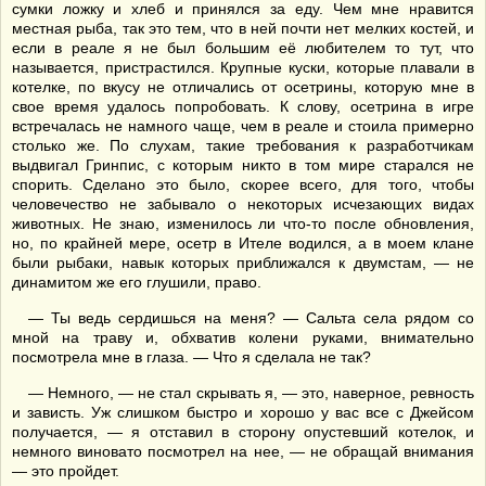
сумки ложку и хлеб и принялся за еду. Чем мне нравится
местная рыба, так это тем, что в ней почти нет мелких костей, и
если в реале я не был большим её любителем то тут, что
называется, пристрастился. Крупные куски, которые плавали в
котелке, по вкусу не отличались от осетрины, которую мне в
свое время удалось попробовать. К слову, осетрина в игре
встречалась не намного чаще, чем в реале и стоила примерно
столько же. По слухам, такие требования к разработчикам
выдвигал Гринпис, с которым никто в том мире старался не
спорить. Сделано это было, скорее всего, для того, чтобы
человечество не забывало о некоторых исчезающих видах
животных. Не знаю, изменилось ли что-то после обновления,
но, по крайней мере, осетр в Ителе водился, а в моем клане
были рыбаки, навык которых приближался к двумстам, — не
динамитом же его глушили, право.
— Ты ведь сердишься на меня? — Сальта села рядом со
мной на траву и, обхватив колени руками, внимательно
посмотрела мне в глаза. — Что я сделала не так?
— Немного, — не стал скрывать я, — это, наверное, ревность
и зависть. Уж слишком быстро и хорошо у вас все с Джейсом
получается, — я отставил в сторону опустевший котелок, и
немного виновато посмотрел на нее, — не обращай внимания
— это пройдет.