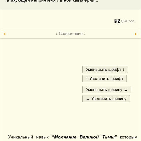
атакующей неприятеля латной кавалерии...
QRCode
↓ Содержание ↓
Уникальный навык
"Молчание Великой Тьмы"
которым