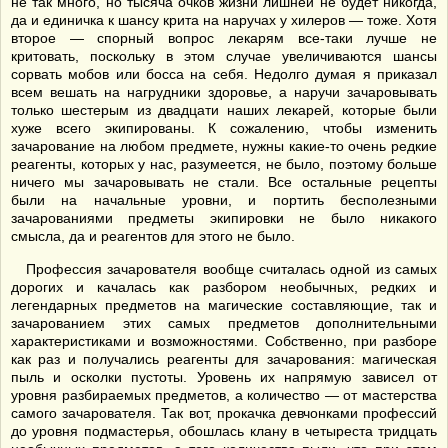
не так много, но тысяча очков жизни лишней не будет никогда,
да и единичка к шансу крита на наручах у хилеров — тоже. Хотя
второе — спорный вопрос лекарям все-таки лучше не
критовать, поскольку в этом случае увеличиваются шансы
сорвать мобов или босса на себя. Недолго думая я приказал
всем вешать на нагрудники здоровье, а наручи зачаровывать
только шестерым из двадцати наших лекарей, которые были
хуже всего экипированы. К сожалению, чтобы изменить
зачарование на любом предмете, нужны какие-то очень редкие
реагенты, которых у нас, разумеется, не было, поэтому больше
ничего мы зачаровывать не стали. Все остальные рецепты
были на начальные уровни, и портить бесполезными
зачарованиями предметы экипировки не было никакого
смысла, да и реагентов для этого не было.
Профессия зачарователя вообще считалась одной из самых
дорогих и качалась как разбором необычных, редких и
легендарных предметов на магические составляющие, так и
зачарованием этих самых предметов дополнительными
характеристиками и возможностями. Собственно, при разборе
как раз и получались реагенты для зачарования: магическая
пыль и осколки пустоты. Уровень их напрямую зависел от
уровня разбираемых предметов, а количество — от мастерства
самого зачарователя. Так вот, прокачка девчонками профессий
до уровня подмастерья, обошлась клану в четыреста тридцать