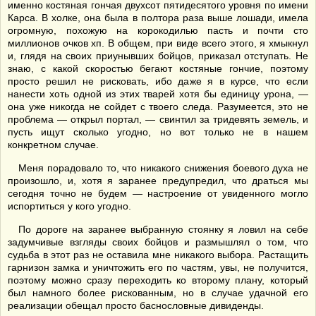
именно костяная гончая двухсот пятидесятого уровня по имени
Карса. В холке, она была в полтора раза выше лошади, имела
огромную, похожую на корокодилью пасть и почти сто
миллионов очков хп. В общем, при виде всего этого, я хмыкнул
и, глядя на своих приунывших бойцов, приказал отступать. Не
знаю, с какой скоростью бегают костяные гончие, поэтому
просто решил не рисковать, ибо даже я в курсе, что если
нанести хоть одной из этих тварей хотя бы единицу урона, —
она уже никогда не сойдет с твоего следа. Разумеется, это не
проблема — открыл портал, — свинтил за тридевять земель, и
пусть ищут сколько угодно, но вот только не в нашем
конкретном случае.
Меня порадовало то, что никакого снижения боевого духа не
произошло, и, хотя я заранее предупредил, что драться мы
сегодня точно не будем — настроение от увиденного могло
испортиться у кого угодно.
По дороге на заранее выбранную стоянку я ловил на себе
задумчивые взгляды своих бойцов и размышлял о том, что
судьба в этот раз не оставила мне никакого выбора. Растащить
гарнизон замка и уничтожить его по частям, увы, не получится,
поэтому можно сразу переходить ко второму плану, который
был намного более рискованным, но в случае удачной его
реализации обещал просто баснословные дивиденды.