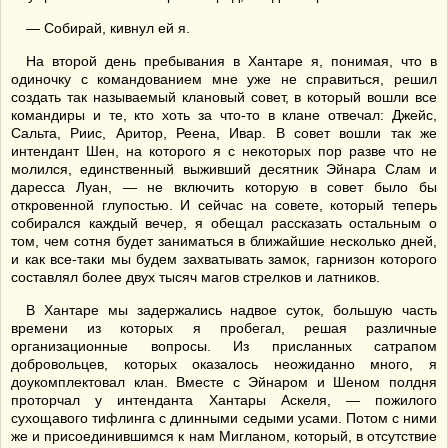
— Собирай, кивнул ей я.
На второй день пребывания в Хантаре я, понимая, что в
одиночку с командованием мне уже не справиться, решил
создать так называемый клановый совет, в который вошли все
командиры и те, кто хоть за что-то в клане отвечал: Джейс,
Сальта, Риис, Аритор, Реена, Ивар. В совет вошли так же
интендант Шен, на которого я с некоторых пор разве что не
молился, единственный выживший десятник Эйнара Слам и
даресса Луан, — не включить которую в совет было бы
откровенной глупостью. И сейчас на совете, который теперь
собирался каждый вечер, я обещал рассказать остальным о
том, чем сотня будет заниматься в ближайшие несколько дней,
и как все-таки мы будем захватывать замок, гарнизон которого
составлял более двух тысяч магов стрелков и латников.
В Хантаре мы задержались надвое суток, большую часть
времени из которых я пробегал, решая различные
организационные вопросы. Из присланных сатрапом
добровольцев, которых оказалось неожиданно много, я
доукомплектовал клан. Вместе с Эйнаром и Шеном полдня
проторчал у интенданта Хантары Аскеля, — пожилого
сухощавого тифлинга с длинными седыми усами. Потом с ними
же и присоединившимся к нам Мигланом, который, в отсутствие