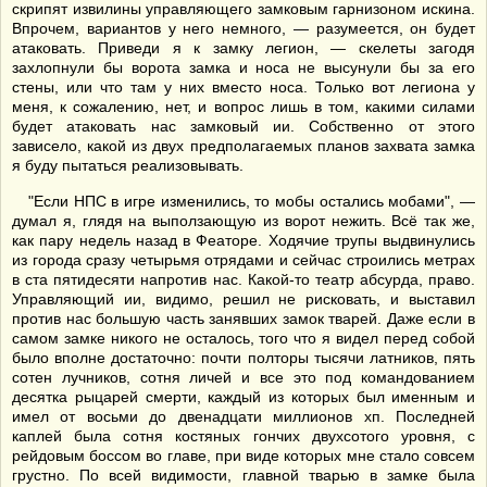
скрипят извилины управляющего замковым гарнизоном искина.
Впрочем, вариантов у него немного, — разумеется, он будет
атаковать. Приведи я к замку легион, — скелеты загодя
захлопнули бы ворота замка и носа не высунули бы за его
стены, или что там у них вместо носа. Только вот легиона у
меня, к сожалению, нет, и вопрос лишь в том, какими силами
будет атаковать нас замковый ии. Собственно от этого
зависело, какой из двух предполагаемых планов захвата замка
я буду пытаться реализовывать.
"Если НПС в игре изменились, то мобы остались мобами", —
думал я, глядя на выползающую из ворот нежить. Всё так же,
как пару недель назад в Феаторе. Ходячие трупы выдвинулись
из города сразу четырьмя отрядами и сейчас строились метрах
в ста пятидесяти напротив нас. Какой-то театр абсурда, право.
Управляющий ии, видимо, решил не рисковать, и выставил
против нас большую часть занявших замок тварей. Даже если в
самом замке никого не осталось, того что я видел перед собой
было вполне достаточно: почти полторы тысячи латников, пять
сотен лучников, сотня личей и все это под командованием
десятка рыцарей смерти, каждый из которых был именным и
имел от восьми до двенадцати миллионов хп. Последней
каплей была сотня костяных гончих двухсотого уровня, с
рейдовым боссом во главе, при виде которых мне стало совсем
грустно. По всей видимости, главной тварью в замке была