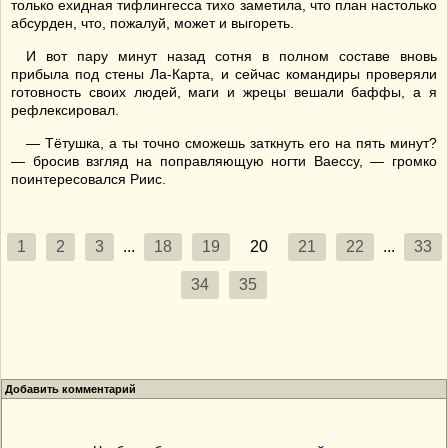
только ехидная тифлингесса тихо заметила, что план настолько
абсурден, что, пожалуй, может и выгореть.
И вот пару минут назад сотня в полном составе вновь
прибыла под стены Ла-Карта, и сейчас командиры проверяли
готовность своих людей, маги и жрецы вешали баффы, а я
рефлексировал.
— Тётушка, а ты точно сможешь заткнуть его на пять минут?
— бросив взгляд на поправляющую ногти Ваессу, — громко
поинтересовался Риис.
1
2
3
...
18
19
20
21
22
...
33
34
35
Добавить комментарий