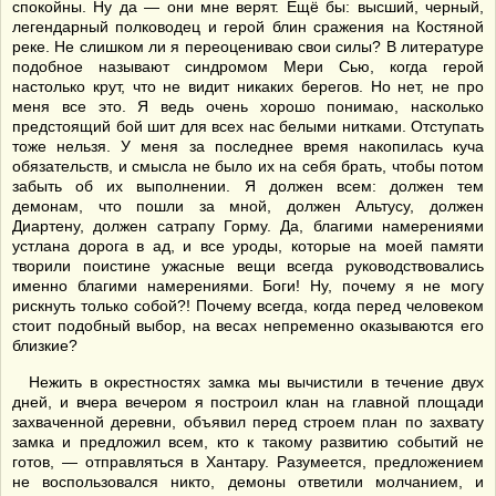
спокойны. Ну да — они мне верят. Ещё бы: высший, черный,
легендарный полководец и герой блин сражения на Костяной
реке. Не слишком ли я переоцениваю свои силы? В литературе
подобное называют синдромом Мери Сью, когда герой
настолько крут, что не видит никаких берегов. Но нет, не про
меня все это. Я ведь очень хорошо понимаю, насколько
предстоящий бой шит для всех нас белыми нитками. Отступать
тоже нельзя. У меня за последнее время накопилась куча
обязательств, и смысла не было их на себя брать, чтобы потом
забыть об их выполнении. Я должен всем: должен тем
демонам, что пошли за мной, должен Альтусу, должен
Диартену, должен сатрапу Горму. Да, благими намерениями
устлана дорога в ад, и все уроды, которые на моей памяти
творили поистине ужасные вещи всегда руководствовались
именно благими намерениями. Боги! Ну, почему я не могу
рискнуть только собой?! Почему всегда, когда перед человеком
стоит подобный выбор, на весах непременно оказываются его
близкие?
Нежить в окрестностях замка мы вычистили в течение двух
дней, и вчера вечером я построил клан на главной площади
захваченной деревни, объявил перед строем план по захвату
замка и предложил всем, кто к такому развитию событий не
готов, — отправляться в Хантару. Разумеется, предложением
не воспользовался никто, демоны ответили молчанием, и