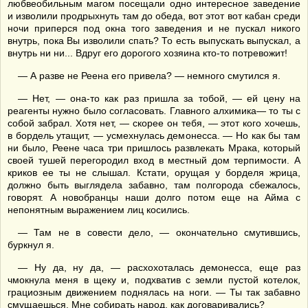
любвеобильным магом посещали одно интересное заведение
и изволили продрыхнуть там до обеда, вот этот вот кабан среди
ночи приперся под окна того заведения и не пускал никого
внутрь, пока Вы изволили спать? То есть выпускать выпускал, а
внутрь ни ни... Вдруг его дорогого хозяина кто-то потревожит!
— А разве не Реена его привела? — немного смутился я.
— Нет, — она-то как раз пришла за тобой, — ей цену на
реагенты нужно было согласовать. Главного алхимика— то ты с
собой забрал. Хотя нет, — скорее он тебя, — этот кого хочешь,
в бордель утащит, — усмехнулась демонесса. — Но как бы там
ни было, Реене часа три пришлось развлекать Мрака, который
своей тушей перегородил вход в местный дом терпимости. А
криков ее ты не слышал. Кстати, орущая у борделя жрица,
должно быть выглядела забавно, там полгорода сбежалось,
говорят. А новобранцы наши долго потом еще на Айма с
непонятным выражением лиц косились.
— Там не в совести дело, — окончательно смутившись,
буркнул я.
— Ну да, ну да, — расхохоталась демонесса, еще раз
чмокнула меня в щеку и, подхватив с земли пустой котелок,
грациозным движением поднялась на ноги. — Ты так забавно
смущаешься. Мне собирать народ, как договаривались?