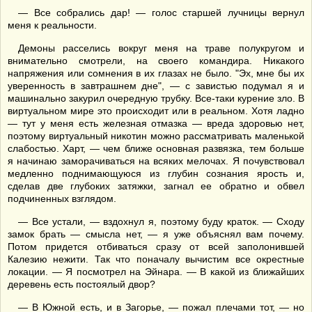
— Все собрались дар! — голос старшей лучницы вернул
меня к реальности.
Демоны расселись вокруг меня на траве полукругом и
внимательно смотрели, на своего командира. Никакого
напряжения или сомнения в их глазах не было. "Эх, мне бы их
уверенность в завтрашнем дне", — с завистью подумал я и
машинально закурил очередную трубку. Все-таки курение зло. В
виртуальном мире это происходит или в реальном. Хотя ладно
— тут у меня есть железная отмазка — вреда здоровью нет,
поэтому виртуальный никотин можно рассматривать маленькой
слабостью. Харт, — чем ближе основная развязка, тем больше
я начинаю заморачиваться на всяких мелочах. Я почувствовал
медленно поднимающуюся из глубин сознания ярость и,
сделав две глубоких затяжки, загнал ее обратно и обвел
подчиненных взглядом.
— Все устали, — вздохнул я, поэтому буду краток. — Сходу
замок брать — смысла нет, — я уже объяснял вам почему.
Потом придется отбиваться сразу от всей заполонившей
Калезию нежити. Так что поначалу вычистим все окрестные
локации. — Я посмотрел на Эйнара. — В какой из ближайших
деревень есть постоялый двор?
— В Южной есть, и в Загорье, — пожал плечами тот, — но