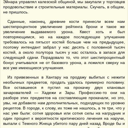
Эйнара управлял калезской общиной, мы закупали у торговцев
продовольствие и строительные материалы. Скучать, в общем,
не пришлось.
Сданные, наконец, древние кости принесли всем нам
шестипроцентное увеличение рейтинга брони и такое же
увеличение выдаваемого урона. Квест хоть и был
повторяющимся, но на каждое последующее улучшение
требовалось на пятьсот костей больше чем на предыдущее,
поэтому интендант забрал у нас десять с половиной тысяч
костей, а около полутора тысяч у нас осталось в запасе для
следующей сдачи. Порадовало то, что этот шестипроцентный
бонус учитывался не от базового урона, а ложился сверху на
все уже имеющиеся улучшения.
Из привезенных в Хантару на продажу выбитых с нежити
необычных предметов, продать удалось примерно половину.
Все оставшееся я пустил на прокачку двух клановых
зачарователей — Хадежи и Зары. Профессию-то они на
разборе этих предметов на составляющие прокачали, но это,
увы, не добавило нам дополнительных, подходящих по уровню
рецептов. В городе, к слову, их тоже не нашлось, а те три, что у
нас уже были: сотня здоровья или сотня силы на нагрудник и
один процент к вероятности критического лечения на наручи,
выпали с Темного Жнеца убитого пару дней назад. Вроде бы и