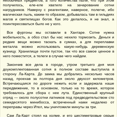
необычных предметов, а того количества пыли, что при этом
получилось, еле-еле хватило на зачарование сотни
нагрудников. Наверху с реагентами, наверное, полегче, ибо
магическая пыль, каким-то образом, добывалась там в гильдиях
магов и святилищах богов. Как это делалось, я не знал, а
поинтересоваться было не у кого.
Все фургоны мы оставили в Хантаре. Сотне нужна
мобильность, а обоз стал бы нас нехило тормозить. Деньги и
редкие вещи можно таскать в сумках, а для переплавки
металла можно использовать какую-нибудь деревенскую
кузницу. Хранилище почти пустое, так что все самое ценное в
него поместится, а телеги в случае чего найдем.
Закончив все дела в городе, утром третьего дня моя
доукомплектованная сотня в полном составе выступила в
сторону Ла-Карта. До замка мы добрались несколько часов
назад, проехав за полтора дня около двухсот километров.
Встречающаяся по дороге нежить если и задержала наше
передвижение, то в основном, только на то время, которое
требовалось для сбора с нее лута. Единственный крупный
отряд — около полусотни латников под предводительством сто
семидесятого минибосса, встреченный нами недалеко от
переправы через Ител, мы уничтожили минуты за три.
Сам Ла-Карт стоял на холме, и его шестиметровые серые