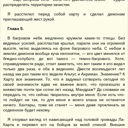
распределять территории зачистки.
Я расстелил перед собой карту и сделал демонам
приглашающий жест рукой.
Глава 5.
В багровом небе медленно кружили какие-то птицы. Без
видимых усилий, распластав крылья, парили они на огромной
высоте, четко выделяясь на фоне багрового неба. С небом в
землях демонов вообще куча непоняток, — его цвет менялся от
бледно-голубого, до вот такого — темно-багрового. Хотя,
справедливости ради, стоит заметить, что вот таким я его видел
только два раза, и оба в видениях. Двести восемьдесят лет
назад как раз таким его видели Альтус и Ахриман. Знамение? К
Харту все знамения. То, что я задумал сотворить сегодня по
своей значимости едва не важнее всего, что произошло в
княжестве почти три сотни лет назад. Мандраж? Да словами не
передать то, что сейчас творилось внутри меня. Если хоть что-
то пойдет не так, то для меня и моего клана не останется
ничего. Хантары, тоже не станет — меня даже проклинать за
содеянное будет некому.
Я оторвал взгляд от нависающей над головой громады Ла-
Карта и перевел его на бойцов за моей спиной. Внешне