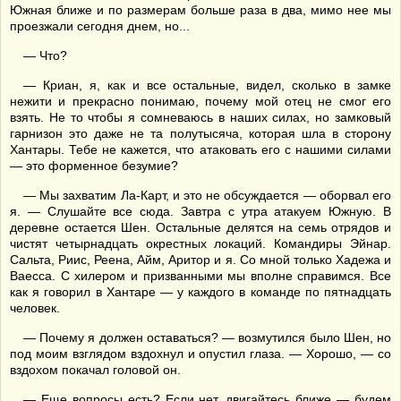
Южная ближе и по размерам больше раза в два, мимо нее мы
проезжали сегодня днем, но...
— Что?
— Криан, я, как и все остальные, видел, сколько в замке
нежити и прекрасно понимаю, почему мой отец не смог его
взять. Не то чтобы я сомневаюсь в наших силах, но замковый
гарнизон это даже не та полутысяча, которая шла в сторону
Хантары. Тебе не кажется, что атаковать его с нашими силами
— это форменное безумие?
— Мы захватим Ла-Карт, и это не обсуждается — оборвал его
я. — Слушайте все сюда. Завтра с утра атакуем Южную. В
деревне остается Шен. Остальные делятся на семь отрядов и
чистят четырнадцать окрестных локаций. Командиры Эйнар.
Сальта, Риис, Реена, Айм, Аритор и я. Со мной только Хадежа и
Ваесса. С хилером и призванными мы вполне справимся. Все
как я говорил в Хантаре — у каждого в команде по пятнадцать
человек.
— Почему я должен оставаться? — возмутился было Шен, но
под моим взглядом вздохнул и опустил глаза. — Хорошо, — со
вздохом покачал головой он.
— Еще вопросы есть? Если нет, двигайтесь ближе — будем