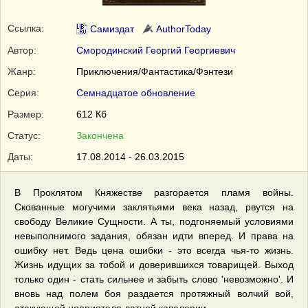
Ссылка:
Самиздат
AuthorToday
Автор:
Смородинский Георгий Георгиевич
Жанр:
Приключения/Фантастика/Фэнтези
Серия:
Семнадцатое обновление
Размер:
612 Кб
Статус:
Закончена
Даты:
17.08.2014 - 26.03.2015
В Проклятом Княжестве разгорается пламя войны.
Скованные могучими заклятьями века назад, рвутся на
свободу Великие Сущности. А ты, подгоняемый условиями
невыполнимого задания, обязан идти вперед. И права на
ошибку нет. Ведь цена ошибки - это всегда чья-то жизнь.
Жизнь идущих за тобой и доверившихся товарищей. Выход
только один - стать сильнее и забыть слово 'невозможно'. И
вновь над полем боя раздается протяжный волчий вой,