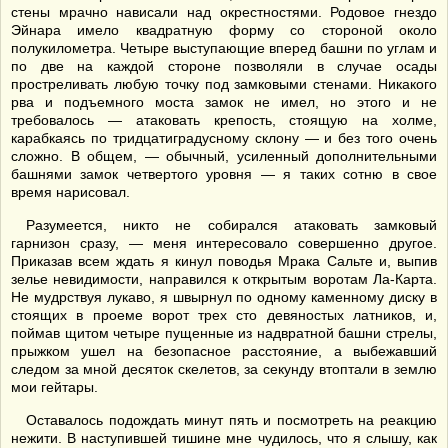
стены мрачно нависали над окрестностями. Родовое гнездо
Эйнара имело квадратную форму со стороной около
полукилометра. Четыре выступающие вперед башни по углам и
по две на каждой стороне позволяли в случае осады
простреливать любую точку под замковыми стенами. Никакого
рва и подъемного моста замок не имел, но этого и не
требовалось — атаковать крепость, стоящую на холме,
карабкаясь по тридцатиградусному склону — и без того очень
сложно. В общем, — обычный, усиленный дополнительными
башнями замок четвертого уровня — я таких сотню в свое
время нарисовал.
Разумеется, никто не собирался атаковать замковый
гарнизон сразу, — меня интересовало совершенно другое.
Приказав всем ждать я кинул поводья Мрака Сальте и, выпив
зелье невидимости, направился к открытым воротам Ла-Карта.
Не мудрствуя лукаво, я швырнул по одному каменному диску в
стоящих в проеме ворот трех сто девяностых латников, и,
поймав щитом четыре пущенные из надвратной башни стрелы,
прыжком ушел на безопасное расстояние, а выбежавший
следом за мной десяток скелетов, за секунду втоптали в землю
мои гейтары.
Оставалось подождать минут пять и посмотреть на реакцию
нежити. В наступившей тишине мне чудилось, что я слышу, как