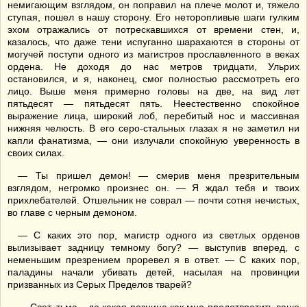
немигающим взглядом, он поправил на плече молот и, тяжело
ступая, пошел в нашу сторону. Его неторопливые шаги гулким
эхом отражались от потрескавшихся от времени стен, и,
казалось, что даже тени испуганно шарахаются в стороны от
могучей поступи одного из магистров прославленного в веках
ордена. Не доходя до нас метров тридцати, Ульрих
остановился, и я, наконец, смог полностью рассмотреть его
лицо. Выше меня примерно головы на две, на вид лет
пятьдесят — пятьдесят пять. Неестественно спокойное
выражение лица, широкий лоб, перебитый нос и массивная
нижняя челюсть. В его серо-стальных глазах я не заметил ни
капли фанатизма, — они излучали спокойную уверенность в
своих силах.
— Ты пришел демон! — смерив меня презрительным
взглядом, негромко произнес он. — Я ждал тебя и твоих
прихлебателей. Отшельник не соврал — почти сотня нечистых,
во главе с черным демоном.
— С каких это пор, магистр одного из светлых орденов
вылизывает задницу темному богу? — выступив вперед, с
неменьшим презрением проревел я в ответ. — С каких пор,
паладины начали убивать детей, насылая на провинции
призванных из Серых Пределов тварей?