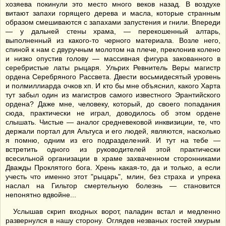
хозяева покинули это место много веков назад. В воздухе
витают запахи горящего дерева и масла, которые странным
образом смешиваются с запахами запустения и гнили. Впереди
— у дальней стены храма, — перекошенный алтарь,
выполненный из какого-то черного материала. Возле него,
спиной к нам с двуручным молотом на плече, преклонив колено
и низко опустив голову — массивная фигура закованного в
серебристые латы рыцаря. Ульрих Ревнитель Веры магистр
ордена Серебряного Рассвета. Двести восьмидесятый уровень
и полмиллиарда очков хп. И кто бы мне объяснил, какого Харта
тут забыл один из магистров самого известного Эрантийского
ордена? Даже мне, человеку, который, до своего попадания
сюда, практически не играл, доводилось об этом ордене
слышать. Чистые — аналог средневековой инквизиции, те, что
держали портал для Альтуса и его людей, являются, насколько
я помню, одним из его подразделений. И тут на тебе —
встретить одного из руководителей этой практически
всесильной организации в храме захваченном сторонниками
Дважды Проклятого бога. Хрень какая-то, да и только, а если
учесть что именно этот "рыцарь", млин, без страха и упрека
наслал на Гильтор смертельную болезнь — становится
непонятно вдвойне...
Услышав скрип входных ворот, паладин встал и медленно
развернулся в нашу сторону. Оглядев незваных гостей хмурым