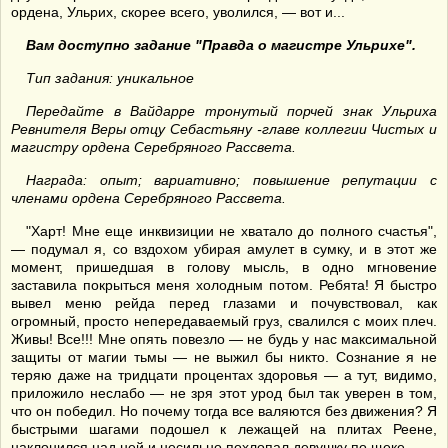
ордена, Ульрих, скорее всего, уволился, — вот и...
Вам доступно задание "Правда о магистре Ульрихе".
Тип задания: уникальное
Передайте в Вайдарре тронутый порчей знак Ульриха
Ревнителя Веры отцу Себастьяну -главе коллегии Чистых и
магистру ордена Серебряного Рассвета.
Награда: опыт; вариативно; повышение репутации с
членами ордена Серебряного Рассвета.
"Харт! Мне еще инквизиции не хватало до полного счастья",
— подумал я, со вздохом убирая амулет в сумку, и в этот же
момент, пришедшая в голову мысль, в одно мгновение
заставила покрыться меня холодным потом. Ребята! Я быстро
вывел меню рейда перед глазами и почувствовал, как
огромный, просто непередаваемый груз, свалился с моих плеч.
Живы! Все!!! Мне опять повезло — не будь у нас максимальной
защиты от магии тьмы — не выжил бы никто. Сознание я не
теряю даже на тридцати процентах здоровья — а тут, видимо,
приложило неслабо — не зря этот урод был так уверен в том,
что он победил. Но почему тогда все валяются без движения? Я
быстрыми шагами подошел к лежащей на плитах Реене,
наклонился над ней и несильно похлопал девушку по щеке.