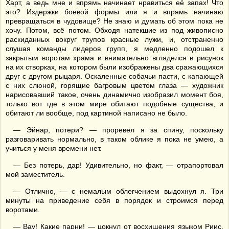
Харт, а ведь мне и впрямь начинает нравиться её запах! Что
это? Издержки боевой формы или я и впрямь начинаю
превращаться в чудовище? Не знаю и думать об этом пока не
хочу. Потом, всё потом. Обходя натекшие из под живописно
раскиданных вокруг трупов красные лужи, и, отстраненно
слушая команды лидеров групп, я медленно подошел к
закрытым воротам храма и внимательно вгляделся в рисунок
на их створках, на котором были изображены два сражающихся
друг с другом рыцаря. Оскаленные собачьи пасти, с капающей
с них слюной, горящие багровым цветом глаза — художник
нарисовавший такое, очень динамично изобразил момент боя,
только вот где в этом мире обитают подобные существа, и
обитают ли вообще, под картиной написано не было.
— Эйнар, потери? — проревел я за спину, поскольку
разговаривать нормально, в таком облике я пока не умею, а
учиться у меня времени нет.
— Без потерь, дар! Удивительно, но факт, — отрапортовал
мой заместитель.
— Отлично, — с немалым облегчением выдохнул я. Три
минуты на приведение себя в порядок и строимся перед
воротами.
— Вау! Какие парни! — цокнул от восхищения языком Риис,