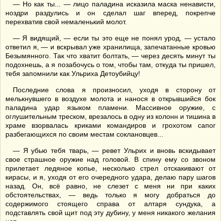
— Но как ты... — лицо паладина исказила маска ненависти,
ноздри раздулись и он сделал шаг вперед, покрепче
перехватив свой немаленький молот.
— Я видящий, — если ты это еще не понял урод, — устало
ответил я, — и вскрывал уже хранилища, запечатанные кровью
Безымянного. Так что хватит болтать, — через десять минут ты
подохнешь, а я позабочусь о том, чтобы там, откуда ты пришел,
тебя запомнили как Ульриха Детоубийцу!
Последние слова я произносил, уходя в сторону от
мелькнувшего в воздухе молота и нанося в открывшийся бок
паладина удар языком пламени. Массивное оружие, с
оглушительным треском, врезалось в одну из колонн и тишина в
храме взорвалась криками командиров и грохотом сапог
разбегающихся по своим местам соклановцев...
— Я убью тебя тварь, — ревет Ульрих и вновь вскидывает
свое страшное оружие над головой. В спину ему со звоном
прилетает ледяное копье, несколько стрел отскакивают от
кирасы, и я, уходя от его очередного удара, делаю пару шагов
назад. Он, всё равно, не слезет с меня ни при каких
обстоятельствах, — ведь только я могу добраться до
содержимого стоящего справа от алтаря сундука, а
подставлять свой щит под эту дубину, у меня никакого желания