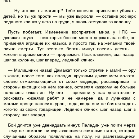
нет.
— Ну что же ты магистр? Тебе конечно привычнее убивать
детей, но ты уж прости — мы уже выросли, — оставив росчерк
ледяного клинка у него на груди, я вновь отступаю за колонну.
Пусть побегает. Изменение восприятия мира у НПС —
двоякая штука — некоторых боссов можно держать на себе, не
применяя агрящие их навыки, а просто так, на желании твоей
лично смерти. Тут всего-то бегать минут восемь десять —
колонн в храме много — прорвемся. Язык пламени, шаг назад,
шаг за колонну, шаг вперед, ледяной клинок.
— Милишники назад! Дамажат только стрелки и маги! — ору
в канал, после того, как паладин круговым движением молота,
словно отмахивающийся от собак медведь, расшвыривает в
стороны висящих на нём воинов, оставляя каждому не больше
половины очков хп. Ну его — времени у нас достаточно и
рисковать жизнями ребят я не намерен, да и лучникам с
магами проще наносить урон, тогда, когда они не боятся задеть
кого-то из своих товарищей. Ледяной клинок, шаг назад, шаг в
сторону, шаг вперед...
Бой длится уже двенадцать минут. Паладин уже почти мертв
— ему не помогли ни взрывающиеся световые пятна, которые
случайным образом появлялись на полу, ни разлетающиеся