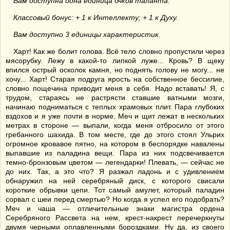
Вам доступна одна единица очков таланта.
Классовый бонус: + 1 к Интеллекту; + 1 к Духу.
Вам доступно 3 единицы характеристик.
Харт! Как же болит голова. Всё тело словно пропустили через
мясорубку. Лежу в какой-то липкой луже... Кровь? В щеку
впился острый осколок камня, но поднять голову не могу... не
хочу... Харт! Старая подруга ярость на собственное бессилие,
словно пощечина приводит меня в себя. Надо вставать! Я, с
трудом, стараясь не растрясти ставшие ватными мозги,
начинаю подниматься с теплых храмовых плит. Пара глубоких
вздохов и я уже почти в норме. Меч и щит лежат в нескольких
метрах в стороне — выпали, когда меня отбросило от этого
гребанного шахида. В том месте, где до этого стоял Ульрих
огромное кровавое пятно, на котором в беспорядке навалены
выпавшие из паладина вещи. Пара из них подсвечивается
темно-бронзовым цветом — легендарки! Плевать, — сейчас не
до них. Так, а это что? Я разжал ладонь и с удивлением
обнаружил на ней серебряный диск, с которого свисали
короткие обрывки цепи. Тот самый амулет, который паладин
сорвал с шеи перед смертью? Но когда я успел его подобрать?
Меч и чаша — отличительные знаки магистра ордена
Серебряного Рассвета на нем, крест-накрест перечеркнуты
двумя черными оплавленными бороздками. Ну да, из своего