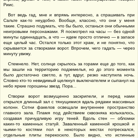
Риис.
Вот ведь гад, мне и впрямь интересно, а спрашивать при
Сальте как-то неудобно. Вообще, классно, что они у меня
такие. Страшно подумать, что бы было, останься они обычными
неигровыми персонажами. Я посмотрел на часы — без одной
минуты одиннадцать, а что — идем просто отлично — в запасе
еще целый час. Остался только этот храм, и не понятно, что
скрывается за створками ворот. Впрочем, чего гадать — через
минуту увижу.
Стемнело. Нет, солнце скрылось за горами еще до того, как
мы зашли на территорию подземелья, но до этого момента
было достаточно светло, а тут, вдруг, резко наступила ночь.
Словно кто-то невидимый щелкнул выключателем и сыпанул на
небо яркие горошины звезд. Пора...
Створки ворот возмущенно заскрипели, и перед нами
открылся длинный зал с тянущимися вдаль рядами массивных
колонн. Сотни факелов освещали внутреннее пространство
главного зала. Пламя под действием сквозняка колыхалось,
создавая причудливую игру теней. Вдоль стен — обломки
каких-то каменных статуй. Заваленный каменной крошкой и
чьими-то костями пол в некоторых местах потрескался,
отдельные плиты перекосило. Было видно, что истинные