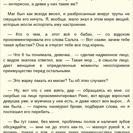
— интересно, а девки у них такие же?
Маг был как всегда весел, и разбросанные вокруг трупы не
смущали его ничуть. Я, вообще, мало знал в этом мире вещей,
которые могли испортить ему настроение.
— Кто о чем, а этот всё о бабах, — со вздохом
прокомментировала его слова Сальта. — Вот скажи, зачем тебе
такая зубастая? Она ж откусит тебе все под корень.
— Что б ты понимала, девочка... — сделав надменное лицо,
с видом знатока ответил, маг. — Такая мор..., в смысле лицо,
дает женщине в определенные моменты неоспоримое
преимущество перед остальными.
— Это жарку лакать из миски? Ты об этих случаях?
— Ну, вот что с нее взять, дар — обращаясь ко мне. со
скорбью на лице прокомментировал Риис, вот вроде взрослая
девушка уже, и мужчина у нее есть, и даже хвост вон вырос... А
как была... — парень нахмурил брови, подбирая слова, но я
поспешил его перебить....
— Вы тут сами, без меня, проблемы полов и наличия зубов
обсуждайте, — мне не до этого как-то, — махнул рукой я, и
впрямь, думая о том, о каких таких преимуществах говорил