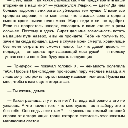
— Свет, тьма... да какая разница как мне предотвратить ваше
вторжение в наш мир? — усмехнулся Ульрих. — Дети? Да чем
больше подохнет этих рогатых ублюдков тем лучше. С вами все
средства хороши, и не моя вина, что в жилах совета ордена
вместо крови нынче течет моча. Мирт, видите ли, не одобрит.
Если вы прорветесь наверх, совладать с вами станет в разы
сложнее. Поэтому я здесь. Сират дал мне возможность встать
на вашем пути наверх, и вы не пройдете. Тебе не получить то,
зачем ты сюда пришел. Даже в случае моей смерти, хранилище
без меня открыть не сможет никто. Так что давай демон, —
подходи, — он сделал приглашающий жест рукой, — я положу
тут вас всех и спокойно буду ждать следующих.
— Придурок, — покачал головой я, — ненависть ослепила
тебя. Прорыв Преисподней произошел пару месяцев назад, а я
лишь хочу построить портал между нашими планами. Нужны вы
мне, чтобы к вам еще и вторгаться.
— Ты лжешь, демон!
— Какая разница, лгу я или нет? Ты ведь всё равно этого не
узнаешь. А что насчет того, что мне нужно, так я заберу это и
без тебя. Оно ведь лежит там? — я указал на темный стоящий
справа от алтаря ящик, грани которого светились зеленоватым
магическим светом.