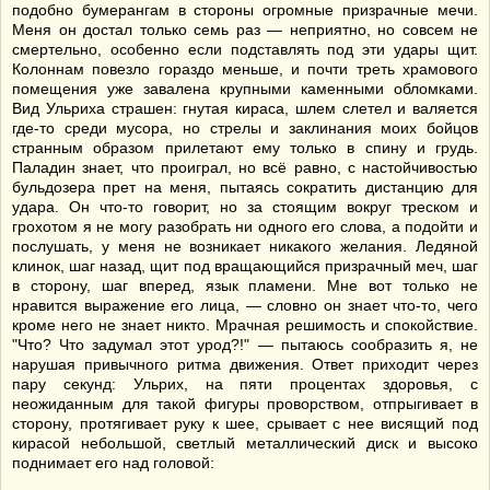
подобно бумерангам в стороны огромные призрачные мечи.
Меня он достал только семь раз — неприятно, но совсем не
смертельно, особенно если подставлять под эти удары щит.
Колоннам повезло гораздо меньше, и почти треть храмового
помещения уже завалена крупными каменными обломками.
Вид Ульриха страшен: гнутая кираса, шлем слетел и валяется
где-то среди мусора, но стрелы и заклинания моих бойцов
странным образом прилетают ему только в спину и грудь.
Паладин знает, что проиграл, но всё равно, с настойчивостью
бульдозера прет на меня, пытаясь сократить дистанцию для
удара. Он что-то говорит, но за стоящим вокруг треском и
грохотом я не могу разобрать ни одного его слова, а подойти и
послушать, у меня не возникает никакого желания. Ледяной
клинок, шаг назад, щит под вращающийся призрачный меч, шаг
в сторону, шаг вперед, язык пламени. Мне вот только не
нравится выражение его лица, — словно он знает что-то, чего
кроме него не знает никто. Мрачная решимость и спокойствие.
"Что? Что задумал этот урод?!" — пытаюсь сообразить я, не
нарушая привычного ритма движения. Ответ приходит через
пару секунд: Ульрих, на пяти процентах здоровья, с
неожиданным для такой фигуры проворством, отпрыгивает в
сторону, протягивает руку к шее, срывает с нее висящий под
кирасой небольшой, светлый металлический диск и высоко
поднимает его над головой: