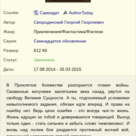
Ссылка:
Самиздат
AuthorToday
Автор:
Смородинский Георгий Георгиевич
Жанр:
Приключения/Фантастика/Фэнтези
Серия:
Семнадцатое обновление
Размер:
612 Кб
Статус:
Закончена
Даты:
17.08.2014 - 26.03.2015
В Проклятом Княжестве разгорается пламя войны.
Скованные могучими заклятьями века назад, рвутся на
свободу Великие Сущности. А ты, подгоняемый условиями
невыполнимого задания, обязан идти вперед. И права на
ошибку нет. Ведь цена ошибки - это всегда чья-то жизнь.
Жизнь идущих за тобой и доверившихся товарищей. Выход
только один - стать сильнее и забыть слово 'невозможно'. И
вновь над полем боя раздается протяжный волчий вой,