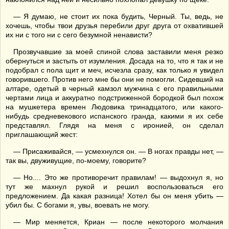
— Я думаю, не стоит их пока будить, Черный. Ты, ведь, не
хочешь, чтобы твои друзья перебили друг друга от охватившей
их ни с того ни с сего безумной ненависти?
Прозвучавшие за моей спиной слова заставили меня резко
обернуться и застыть от изумления. Досада на то, что я так и не
подобрал с пола щит и меч, исчезла сразу, как только я увидел
говорившего. Против него мне бы они не помогли. Сидевший на
алтаре, одетый в черный камзол мужчина с его правильными
чертами лица и аккуратно подстриженной бородкой был похож
на мушкетера времен Людовика тринадцатого, или какого-
нибудь средневекового испанского гранда, какими я их себе
представлял. Глядя на меня с иронией, он сделал
приглашающий жест:
— Присаживайся, — усмехнулся он. — В ногах правды нет, —
так вы, двуживущие, по-моему, говорите?
— Но.... Это же противоречит правилам! — выдохнул я, но
тут же махнул рукой и решил воспользоваться его
предложением. Да какая разница! Хотел бы он меня убить —
убил бы. С богами я, увы, воевать не могу.
— Мир меняется, Криан — после некоторого молчания