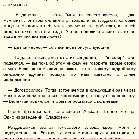
заниматься.
— Я дополню, — встал "меч" со своего кресла, — два
мужчины с опытом онлайн игр, возраста за тридцать, которые
могут проводить в ней много времени, не работают, в нашей
игре от силы два-три года. У нас приблизительно в это же
время пошло все кувырком?
— Да примерно, — согласились присутствующие.
— Тогда отталкиваемся от этих сведений, — "ювелир" тоже
поднялся, — вы пока об этом никому не говорите, кроме своих
замов. Если начнем активно искать, то по такому подробному
описанию админы поймут, что нам известно о сливе
информации.
— Договорились. Тогда встречаемся в следующий раз через
месяц или если появиться информация, я сразу всех оповещу,
— Валентин поднялся, чтобы попрощаться с коллегами.
Город Драгонспеар. Королевство Альсар. Второе кольцо.
Одно из заведений "Сладкоежки".
Раздавшийся звонок голосового вызова вверг меня в
недоумение, на Виктора у меня стояла другая мелодия, а
больше из игроков со мной никто не связывался напрямую.