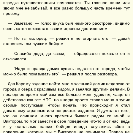
изредка путешественники появляются. Ты главное пиши или
звони мне не забывай, я все равно большую часть времени тут
провожу.
— Замётано, — голос внука был немного расстроен, видимо
очень хотел похвастать своим игровым достижением.
— Но ты молодец, — решил я не огорчать его, — давай
становись там лучшим бойцом.
— Спасибо деда, до связи, — обрадовался похвале он и
отключился.
— "Надо и правда домик купить недалеко от города, чтобы
можно было показывать его", — решил я после разговора.
Дав Кариму задание найти мне маленький домик недалеко от
города и озера с красивым видом, я занялся другими делами. В
последнее время мой зам все больше меня удивлял, чаще он
действовал как все НПС, но иногда просто ставил меня в тупик
своими поступками. Чтобы понять, что происходит я стал
давать ему странные или непростые задания. Я думал от того,
что он слишком много времени бывает рядом со мной и
Виктором, то мог занести в свое поведение что-то и от нас, ведь
и у остальных наших бойцов иногда случались сбои в
поведении, которые мы с Виктором не понимали. Правда не