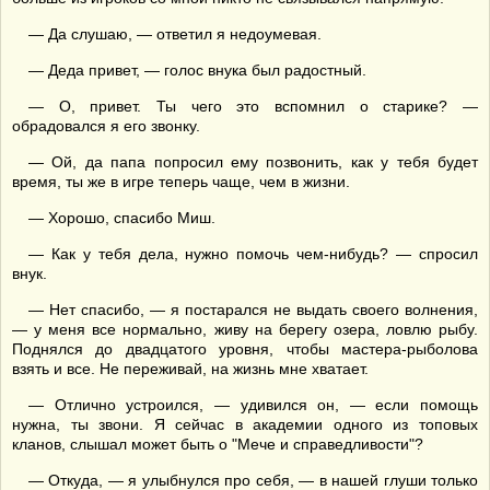
— Да слушаю, — ответил я недоумевая.
— Деда привет, — голос внука был радостный.
— О, привет. Ты чего это вспомнил о старике? —
обрадовался я его звонку.
— Ой, да папа попросил ему позвонить, как у тебя будет
время, ты же в игре теперь чаще, чем в жизни.
— Хорошо, спасибо Миш.
— Как у тебя дела, нужно помочь чем-нибудь? — спросил
внук.
— Нет спасибо, — я постарался не выдать своего волнения,
— у меня все нормально, живу на берегу озера, ловлю рыбу.
Поднялся до двадцатого уровня, чтобы мастера-рыболова
взять и все. Не переживай, на жизнь мне хватает.
— Отлично устроился, — удивился он, — если помощь
нужна, ты звони. Я сейчас в академии одного из топовых
кланов, слышал может быть о "Мече и справедливости"?
— Откуда, — я улыбнулся про себя, — в нашей глуши только