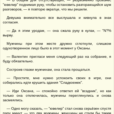
— В общем для отсутствующих, — укоризненно произнес
"ювелир" поднимая руку, чтобы остановить разгорающийся шум
разговоров, — я повторю вкратце, что мы решили.
Девушка внимательно все выслушала и кивнула в знак
согласия.
— Да я этим уродам, — она сжала руку в кулак, — "N?%
вырву.
Мужчины при этом жесте дружно сглотнули, слишком
одухотворенное лицо было в этот момент у Оксаны.
— Валентин пригласи меня следующий раз на собрание, я
буду обязательно.
Состроив глазки мужчинам, она стала прощаться.
— Простите, мне нужно успокоить своих в игре, они
собирались идти крушить здания "Сладкоежек".
— Иди Оксана, — спокойно ответил ей "всадник", но как
только она отключилась, мужчины переглянулись и снова
засмеялись.
— Одно могу сказать, — "ювелир" стал снова серьёзен спустя
пару минут, — это два мужчины, женщины не стали бы таким