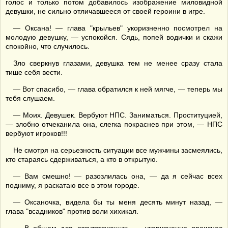
голос и только потом добавилось изображение миловидной
девушки, не сильно отличавшееся от своей героини в игре.
— Оксана! — глава "крыльев" укоризненно посмотрел на
молодую девушку, — успокойся. Сядь, попей водички и скажи
спокойно, что случилось.
Зло сверкнув глазами, девушка тем не менее сразу стала
тише себя вести.
— Вот спасибо, — глава обратился к ней мягче, — теперь мы
тебя слушаем.
— Моих. Девушек. Вербуют НПС. Заниматься. Проституцией,
— злобно отчеканила она, слегка покраснев при этом, — НПС
вербуют игроков!!!
Не смотря на серьезность ситуации все мужчины засмеялись,
кто стараясь сдерживаться, а кто в открытую.
— Вам смешно! — разозлилась она, — да я сейчас всех
подниму, я раскатаю все в этом городе.
— Оксаночка, видела бы ты меня десять минут назад, —
глава "всадников" против воли хихикал.