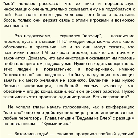
"мой" человек рассказал, что их ники и персональную
информацию очень тщательно скрывают, ему не подобраться к
ней. Все знают только два человека, его босс и начальник
босса, только они держат связь с этими игроками и возможно
им помогают.
— Это недоказуемо, — скривился "ювелир", — назначение
игроков, пусть и главами НПС гильдий еще можно хоть как-то
обосновать в претензии, но и то они могут сказать, что
назначили новых ГМ из числа игроков, так что это ничем и
закончится. Доказать, что администрация оказывает им помощь
гнобя нас при этом, недоказуемо. Нужно выходить конкретно на
этих людей и показательно, я подчеркиваю, именно
"показательно" их раздавить. Чтобы у следующих желающих
занять их место желания не возникло. Валентин, нам нужно
больше информации, пообещай своему человеку, что
обеспечим его до конца жизни, если он рискнет работой. Нужно
заканчивать этот произвол администрации. Есть возражения?
Не успели главы начать голосование, как в конференцию
"влетело" еще одно действующее лицо, ранее игнорировавшее
любые переговоры. Глава гильдии "Ведьмы из Блер" с разящим
на повал ником — "Кузьминична".
— Затаились гады! — сначала прокричал злобный девичий