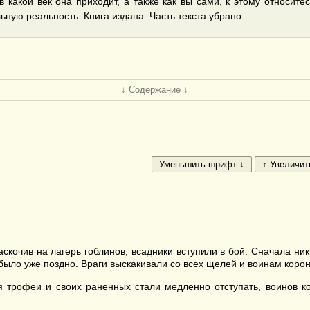
 в какой век она приходит, а также как вы сами, к этому относите
ьную реальность. Книга издана. Часть текста убрано.
↓ Содержание ↓
аскочив на лагерь гоблинов, всадники вступили в бой. Сначала ник
 было уже поздно. Враги выскакивали со всех щелей и воинам корон
 трофеи и своих раненных стали медленно отступать, воинов к