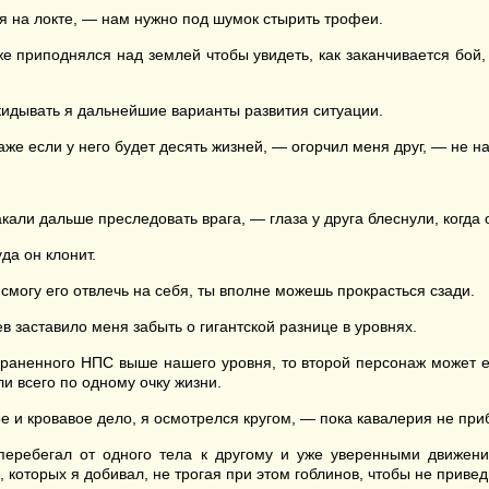
я на локте, — нам нужно под шумок стырить трофеи.
е приподнялся над землей чтобы увидеть, как заканчивается бой,
кидывать я дальнейшие варианты развития ситуации.
е если у него будет десять жизней, — огорчил меня друг, — не н
кали дальше преследовать врага, — глаза у друга блеснули, когда
да он клонит.
смогу его отвлечь на себя, ты вполне можешь прокрасться сзади.
 заставило меня забыть о гигантской разнице в уровнях.
 раненного НПС выше нашего уровня, то второй персонаж может е
и всего по одному очку жизни.
е и кровавое дело, я осмотрелся кругом, — пока кавалерия не при
перебегал от одного тела к другому и уже уверенными движени
 которых я добивал, не трогая при этом гоблинов, чтобы не привед