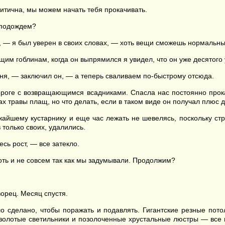
итична, мы можем начать тебя прокачивать.
 подождем?
, — я был уверен в своих словах, — хоть вещи сможешь нормальны
им гоблинам, когда он выпрямился я увидел, что он уже десятого 
вня, — заключил он, — а теперь сваливаем по-быстрому отсюда.
дороге с возвращающимся всадниками. Спасла нас постоянно прок
ах травы плащ, но что делать, если в таком виде он получал плюс д
айшему кустарнику и еще час лежать не шевелясь, поскольку страж
 только своих, удалились.
сь рост, — все затекло.
оть и не совсем так как мы задумывали. Продолжим?
орец. Месяц спустя.
 сделано, чтобы поражать и подавлять. Гигантские резные потол
золотые светильники и позолоченные хрустальные люстры — все п