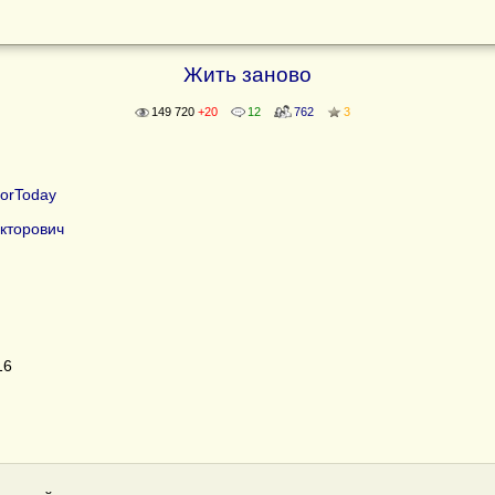
Жить заново
149 720
+20
12
762
3
orToday
кторович
16