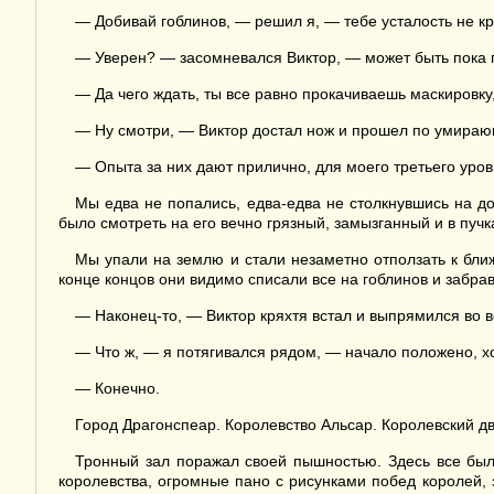
— Добивай гоблинов, — решил я, — тебе усталость не кр
— Уверен? — засомневался Виктор, — может быть пока
— Да чего ждать, ты все равно прокачиваешь маскировку
— Ну смотри, — Виктор достал нож и прошел по умирающ
— Опыта за них дают прилично, для моего третьего уро
Мы едва не попались, едва-едва не столкнувшись на 
было смотреть на его вечно грязный, замызганный и в пучк
Мы упали на землю и стали незаметно отползать к ближ
конце концов они видимо списали все на гоблинов и забрав
— Наконец-то, — Виктор кряхтя встал и выпрямился во ве
— Что ж, — я потягивался рядом, — начало положено, х
— Конечно.
Город Драгонспеар. Королевство Альсар. Королевский дв
Тронный зал поражал своей пышностью. Здесь все было
королевства, огромные пано с рисунками побед королей, 