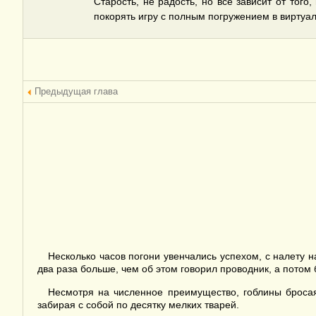
Старость, не радость, но все зависит от того,
покорять игру с полным погружением в виртуал
Предыдущая глава
Несколько часов погони увенчались успехом, с налету н
два раза больше, чем об этом говорил проводник, а потом
Несмотря на численное преимущество, гоблины бросая
забирая с собой по десятку мелких тварей.