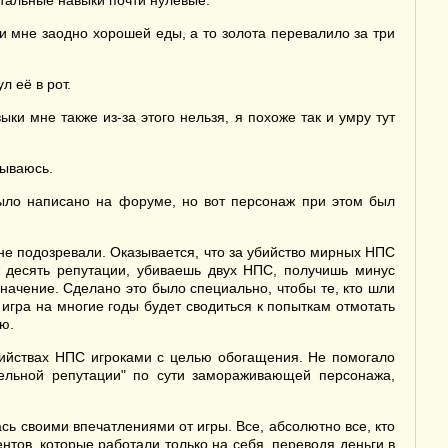
стальные навыки почти нулевые.
си мне заодно хорошей еды, а то золота перевалило за три
л её в рот.
ки мне также из-за этого нельзя, я похоже так и умру тут
зываюсь.
было написано на форуме, но вот персонаж при этом был
 не подозревали. Оказывается, что за убийство мирных НПС
 десять репутации, убиваешь двух НПС, получишь минус
начение. Сделано это было специально, чтобы те, кто шли
 игра на многие годы будет сводиться к попыткам отмотать
ю.
бийствах НПС игроками с целью обогащения. Не помогало
тельной репутации" по сути замораживающей персонажа,
ь своими впечатлениями от игры. Все, абсолютно все, кто
тов, которые работали только на себя, переводя деньги в