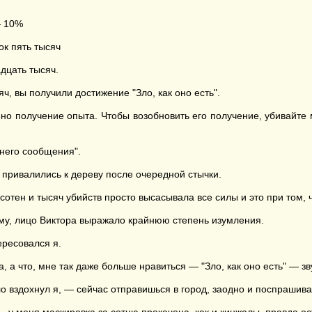
— 10%
ок пять тысяч
дцать тысяч.
, вы получили достижение "Зло, как оно есть".
ено получение опыта. Чтобы возобновить его получение, убивайте
днего сообщения".
 привалились к дереву после очередной стычки.
тен и тысяч убийств просто высасывала все силы и это при том, ч
му, лицо Виктора выражало крайнюю степень изумления.
ересовался я.
 а что, мне так даже больше нравиться — "Зло, как оно есть" — зв
о вздохнул я, — сейчас отправишься в город, заодно и поспрашив