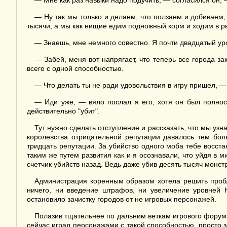
— Мне как раз навыки надо подучить, — согласился он, 
— Ну так мы только и делаем, что ползаем и добиваем, 
тысячи, а мы как нищие едим подножный корм и ходим в р
— Знаешь, мне немного совестно. Я почти двадцатый уров
— Забей, меня вот напрягает, что теперь все города за
всего с одной способностью.
— Что делать ты не ради удовольствия в игру пришел, — 
— Иди уже, — вяло послал я его, хотя он был полнос
действительно "убит".
Тут нужно сделать отступление и рассказать, что мы уз
королевства отрицательной репутации давалось тем бо
тридцать репутации. За убийство одного моба тебе восст
таким же путем развития как и я осознавали, что уйдя в 
счетчик убийств назад. Ведь даже убив десять тысяч монст
Администрация коренным образом хотела решить пробл
ничего, ни введение штрафов, ни увеличение уровней 
остановило зачистку городов от не игровых персонажей.
Полазив тщательнее по дальним веткам игрового форума
сейчас играл персонажами с такой способностью, просто 