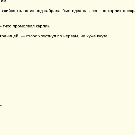
гим.
вшийся голос из-под забрала был едва слышен, но карлик прекр
— тихо промолвил карлик.
 границей! — голос хлестнул по нервам, не хуже кнута.
%