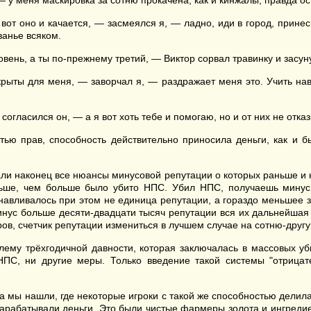
— у меня маскировка за сотню прокачена, как и кинжалы, правда о
вот оно и качается, — засмеялся я, — ладно, иди в город, прине
ванье всяком.
ень, а ты по-прежнему третий, — Виктор сорвал травинку и засуну
крыты для меня, — заворчал я, — раздражает меня это. Учить навы
согласился он, — а я вот хоть тебе и помогаю, но и от них не отка
тью прав, способность действительно приносила деньги, как и 
нали наконец все нюансы минусовой репутации о которых раньше и
льше, чем больше было убито НПС. Убил НПС, получаешь минус
анавливалось при этом не единица репутации, а гораздо меньшее з
минус больше десяти-двадцати тысяч репутации вся их дальнейшая
ров, счетчик репутации измениться в лучшем случае на сотню-другу
ему трёхгодичной давности, которая заключалась в массовых у
НПС, ни другие меры. Только введение такой системы "отрица
 мы нашли, где некоторые игроки с такой же способностью делилас
зарабатывали деньги. Это были чистые фармеры золота и ингредиен