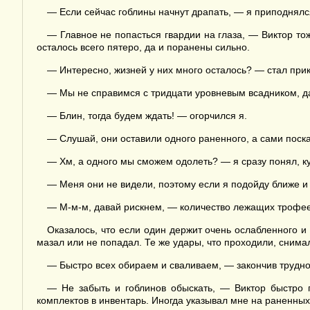
— Если сейчас гоблины начнут драпать, — я приподнялс
— Главное не попасться гвардии на глаза, — Виктор тож
осталось всего пятеро, да и поранены сильно.
— Интересно, жизней у них много осталось? — стал при
— Мы не справимся с тридцати уровневым всадником, даж
— Блин, тогда будем ждать! — огорчился я.
— Слушай, они оставили одного раненного, а сами поска
— Хм, а одного мы сможем одолеть? — я сразу понял, ку
— Меня они не видели, поэтому если я подойду ближе и 
— М-м-м, давай рискнем, — количество лежащих трофеев
Оказалось, что если один держит очень ослабленного и
мазал или не попадал. Те же удары, что проходили, снимал
— Быстро всех обираем и сваливаем, — закончив трудно
— Не забыть и гоблинов обыскать, — Виктор быстро 
комплектов в инвентарь. Иногда указывал мне на раненных,