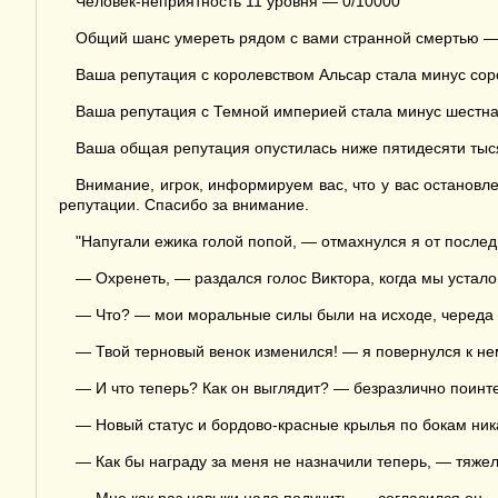
Человек-неприятность 11 уровня — 0/10000
Общий шанс умереть рядом с вами странной смертью 
Ваша репутация с королевством Альсар стала минус сор
Ваша репутация с Темной империей стала минус шестна
Ваша общая репутация опустилась ниже пятидесяти тысяч
Внимание, игрок, информируем вас, что у вас остановл
репутации. Спасибо за внимание.
"Напугали ежика голой попой, — отмахнулся я от после
— Охренеть, — раздался голос Виктора, когда мы устало
— Что? — мои моральные силы были на исходе, череда со
— Твой терновый венок изменился! — я повернулся к не
— И что теперь? Как он выглядит? — безразлично поинт
— Новый статус и бордово-красные крылья по бокам ника,
— Как бы награду за меня не назначили теперь, — тяжел