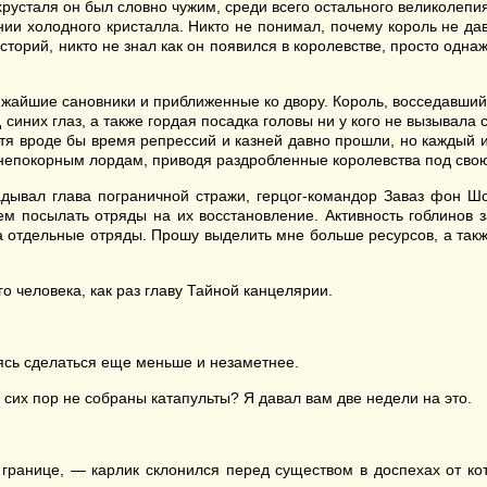
 хрусталя он был словно чужим, среди всего остального великолеп
ии холодного кристалла. Никто не понимал, почему король не дав
торий, никто не знал как он появился в королевстве, просто одна
ижайшие сановники и приближенные ко двору. Король, восседавший
синих глаз, а также гордая посадка головы ни у кого не вызывала с
отя вроде бы время репрессий и казней давно прошли, но каждый 
непокорным лордам, приводя раздробленные королевства под свою
дывал глава пограничной стражи, герцог-командор Заваз фон 
ем посылать отряды на их восстановление. Активность гоблинов з
а отдельные отряды. Прошу выделить мне больше ресурсов, а так
о человека, как раз главу Тайной канцелярии.
ясь сделаться еще меньше и незаметнее.
сих пор не собраны катапульты? Я давал вам две недели на это.
 границе, — карлик склонился перед существом в доспехах от ко