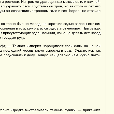
ия и роскоши. Ни грамма драгоценных металлов или камней,
ал украшать свой Хрустальный трон, но за столько лет его
жды он оказавшись в тронном зале и все. Король не отвечал
 на троне был не молод, но короткие седые волосы ежиком
омнения в том, кем являлся здесь этот человек. При звуках
из присутствующих здесь помнил, как еще десять лет назад
 твердую руку.
Шофт, — Темная империя наращивает свои силы на нашей
а последний месяц также выросла в разы. Участились как
же подключить к делу Тайную канцелярию нам нужно знать,
торых изредка выстреливали темные лучики, — прикажите