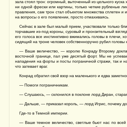
зала стоял трон: огромный, выточенный из цельного куска
ни одной фрески или картины, только четкие рубленые лин
правления, сам трон стал объектом множества сплетен и ис
на вопросы о его появлении, просто отмахиваясь.
Сейчас в зале был малый прием, участвовали только бл
торчавшие из-под короны, суровый и пронзительный взгляд 
его голоса все инстинктивно вжимались головы в плечи, х
сидящий на троне человек собственноручно рубил головы 
— Ваше величество, — королю Конраду Второму докла
восточной границе, пал уже десятый форт. Мы не успева
нападения на форты и посты пограничной стражи, так и н
что затевает враг.
Конрад обратил свой взор на маленького и едва заметног
— Помоги пограничникам.
— Слушаюсь, — склонился в поклоне лорд Диран, стара
— Дальше, — приказал король, — лорд Игрис, почему до 
Где-то в Темной империи.
— Ваше темное величество, светлые бьют нас по всей