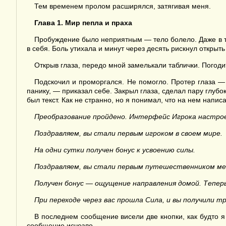
Тем временем пролом расширялся, затягивая меня.
Глава 1. Мир пепла и праха
Пробуждение было неприятным — тело болело. Даже в те
в себя. Боль утихала и минут через десять рискнул открыть 
Открыв глаза, передо мной замелькали таблички. Погодите
Подскочил и проморгался. Не помогло. Протер глаза — 
панику, — приказал себе. Закрыл глаза, сделал пару глубо
был текст. Как не странно, но я понимал, что на нем написа
Преобразование пройдено. Интерфейс Игрока настро
Поздравляем, вы стали первым игроком в своем мире.
На одни сутки получен бонус к усвоению силы.
Поздравляем, вы стали первым путешественником ме
Получен бонус — ощущение направления домой. Теперь
При переходе через вас прошла Сила, и вы получили 
В последнем сообщение висели две кнопки, как будто я 
сообщение исчезло.