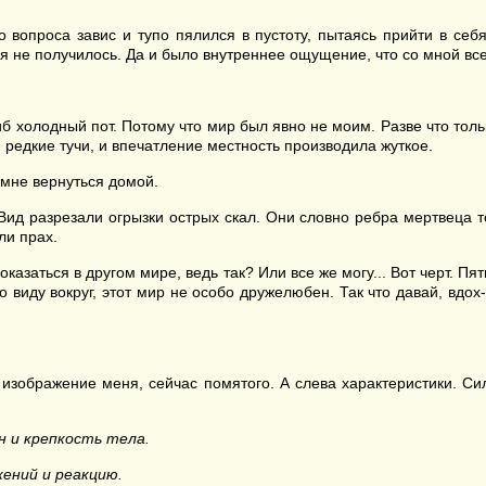
ого вопроса завис и тупо пялился в пустоту, пытаясь прийти в се
 не получилось. Да и было внутреннее ощущение, что со мной все
иб холодный пот. Потому что мир был явно не моим. Разве что тол
 редкие тучи, и впечатление местность производила жуткое.
 мне вернуться домой.
Вид разрезали огрызки острых скал. Они словно ребра мертвеца т
ли прах.
у оказаться в другом мире, ведь так? Или все же могу... Вот черт. 
по виду вокруг, этот мир не особо дружелюбен. Так что давай, вдо
 изображение меня, сейчас помятого. А слева характеристики. Сил
н и крепкость тела.
ений и реакцию.