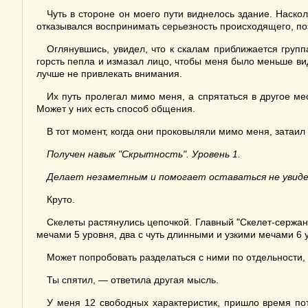
Чуть в стороне он моего пути виднелось здание. Наско
отказывался воспринимать серьезность происходящего, по
Оглянувшись, увидел, что к скалам приближается груп
горсть пепла и измазал лицо, чтобы меня было меньше вид
лучше не привлекать внимания.
Их путь пролегал мимо меня, а спрятаться в другое ме
Может у них есть способ общения.
В тот момент, когда они проковыляли мимо меня, затаил
Получен навык "Скрытность". Уровень 1.
Делает незаметным и помогает оставаться не увид
Круто.
Скелеты растянулись цепочкой. Главный "Скелет-сержан
мечами 5 уровня, два с чуть длинными и узкими мечами 6 
Может попробовать разделаться с ними по отдельности
Ты спятил, — ответила другая мысль.
У меня 12 свободных характеристик, пришло время пот