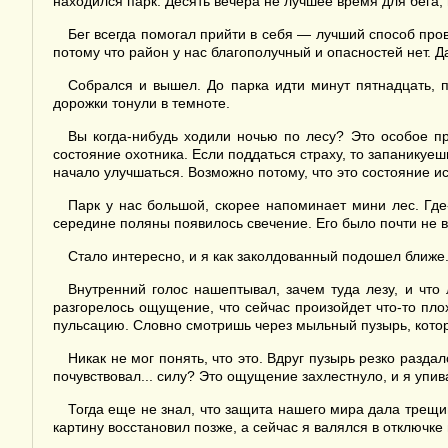
находился парк. Десять вечера не лучшее время для бега,
Бег всегда помогал прийти в себя — лучший способ пров
потому что район у нас благополучный и опасностей нет. Д
Собрался и вышел. До парка идти минут пятнадцать, 
дорожки тонули в темноте.
Вы когда-нибудь ходили ночью по лесу? Это особое пр
состояние охотника. Если поддаться страху, то запаникуе
начало улучшаться. Возможно потому, что это состояние и
Парк у нас большой, скорее напоминает мини лес. Где
середине поляны появилось свечение. Его было почти не в
Стало интересно, и я как заколдованный подошел ближе
Внутренний голос нашептывал, зачем туда лезу, и что
разгорелось ощущение, что сейчас произойдет что-то пло
пульсацию. Словно смотришь через мыльный пузырь, который
Никак не мог понять, что это. Вдруг пузырь резко разда
почувствовал... силу? Это ощущение захлестнуло, и я упив
Тогда еще не знал, что защита нашего мира дала трещин
картину восстановил позже, а сейчас я валялся в отключк