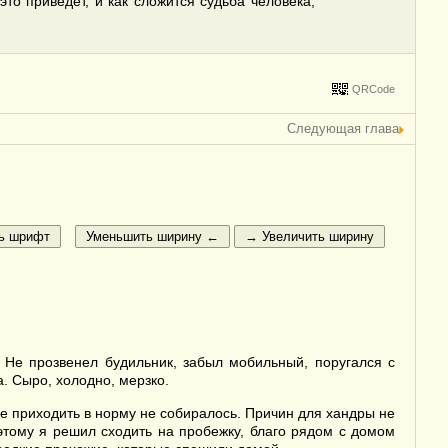
это приведет, и как сложится судьба человека,
QRCode
Следующая глава
 Не прозвенел будильник, забыл мобильный, поругался с
. Сыро, холодно, мерзко.
ие приходить в норму не собиралось. Причин для хандры не
оэтому я решил сходить на пробежку, благо рядом с домом