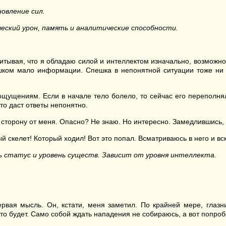
овление сил.
ский урон, память и аналитические способности.
читывая, что я обладаю силой и интеллектом изначально, возможно
ишком мало информации. Спешка в непонятной ситуации тоже ни 
щущениям. Если в начале тело болело, то сейчас его переполняло
кто даст ответы непонятно.
 сторону от меня. Опасно? Не знаю. Но интересно. Замедлившись, с
й скелет! Который ходил! Вот это попал. Всматриваюсь в него и в
ь статус и уровень существ. Зависит от уровня интеллекта.
ервая мысль. Он, кстати, меня заметил. По крайней мере, глаз
что будет. Само собой ждать нападения не собираюсь, а вот попроб