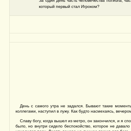
За один день часть человечества погибла, час
который первый стал Игроком?
День с самого утра не задался. Бывают такие момент
коллегами, наступил в лужу. Как будто насмехаясь, вечер
Славу богу, когда вышел из метро, он закончился, и я 
было, но внутри сидело беспокойство, которое не давало