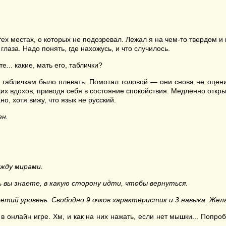
х местах, о которых не подозревал. Лежал я на чем-то твердом и
глаза. Надо понять, где нахожусь, и что случилось.
... какие, мать его, таблички?
табличкам было плевать. Помотал головой — они снова не оценил
ких вдохов, приводя себя в состояние спокойствия. Медленно откр
но, хотя вижу, что язык не русский.
ен.
жду мирами.
 вы знаете, в какую сторону идти, чтобы вернуться.
третий уровень. Свободно 9 очков характеристик и 3 навыка. Ж
в онлайн игре. Хм, и как на них нажать, если нет мышки... Попр