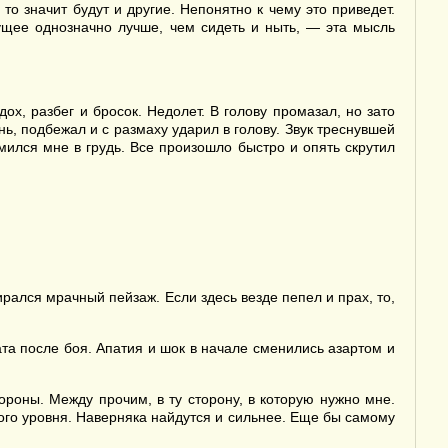
о значит будут и другие. Непонятно к чему это приведет.
ущее однозначно лучше, чем сидеть и ныть, — эта мысль
ох, разбег и бросок. Недолет. В голову промазал, но зато
ь, подбежал и с размаху ударил в голову. Звук треснувшей
емился мне в грудь. Все произошло быстро и опять скрутил
ирался мрачный пейзаж. Если здесь везде пепел и прах, то,
та после боя. Апатия и шок в начале сменились азартом и
тороны. Между прочим, в ту сторону, в которую нужно мне.
того уровня. Наверняка найдутся и сильнее. Еще бы самому