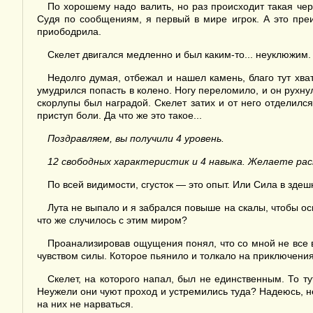
По хорошему надо валить, но раз происходит такая чер
Судя по сообщениям, я первый в мире игрок. А это пре
приободрила.
Скелет двигался медленно и был каким-то... неуклюжим
Недолго думая, отбежал и нашел камень, благо тут хват
умудрился попасть в колено. Ногу переломило, и он рухну
скорлупы был наградой. Скелет затих и от него отделился
приступ боли. Да что же это такое...
Поздравляем, вы получили 4 уровень.
12 свободных характеристик и 4 навыка. Желаете ра
По всей видимости, сгусток — это опыт. Или Сила в здеш
Лута не выпало и я забрался повыше на скалы, чтобы осм
что же случилось с этим миром?
Проанализировав ощущения понял, что со мной не все в
чувством силы. Которое пьянило и толкало на приключения
Скелет, на которого напал, был не единственным. То ту
Неужели они чуют проход и устремились туда? Надеюсь, не
на них не нарваться.