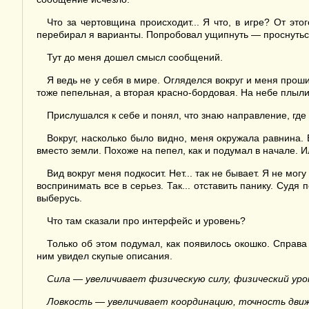
Что за чертовщина происходит... Я что, в игре? От эт
перебирал я варианты. Попробовал ущипнуть — проснуться
Тут до меня дошел смысл сообщений.
Я ведь не у себя в мире. Огляделся вокруг и меня прош
тоже пепельная, а вторая красно-бордовая. На небе плыли
Прислушался к себе и понял, что знаю направление, где
Вокруг, насколько было видно, меня окружала равнина. 
вместо земли. Похоже на пепел, как и подумал в начале. И
Вид вокруг меня подкосит. Нет... так не бывает. Я не мог
воспринимать все в серьез. Так... отставить панику. Судя 
выберусь.
Что там сказали про интерфейс и уровень?
Только об этом подумал, как появилось окошко. Справа
ним увидел скупые описания.
Сила — увеличивает физическую силу, физический уро
Ловкость — увеличивает координацию, точность движ