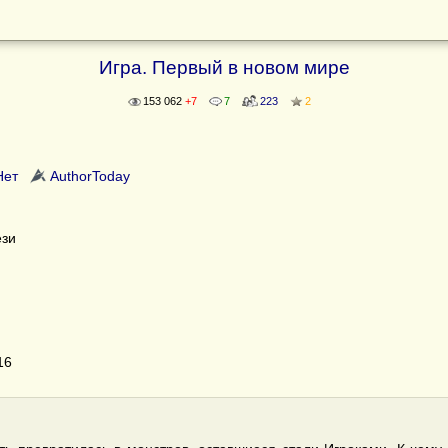
Игра. Первый в новом мире
153 062
+7
7
223
2
Нет
AuthorToday
ези
16