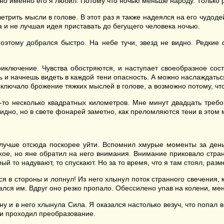
 но именно его я любил. Потому что ночью меньше народу. Только
етрить мысли в голове. В этот раз я также надеялся на его чудод
а и не лучшая идея приставать до бегущего человека ночью.
поэтому добрался быстро. На небе тучи, звезд не видно. Редкие
иключение. Чувства обостряются, и наступает своеобразное сос
шь и начнешь видеть в каждой тени опасность. А можно наслаждатьс
сключало брожение тяжких мыслей в голове, а возможно потому, что
-то несколько квадратных километров. Мне минут двадцать требов
идно, но в свете фонарей заметно, как преломляются тени в этом 
.
 лучше отсюда поскорее уйти. Вспомнил хмурые моменты за день
хое, но яне обратил на него внимания. Внимание приковало стран
 то надувают, то спускают. Но за то время, что я там стоял, разм
лся в стороны и лопнул! Из него хлынул поток странного свечения
ался им. Вдруг оно резко пропало. Обессилено упав на колени, ме
у и в него хлынула Сила. Я оказался настолько везуч, что попал 
е и проходил преобразование.