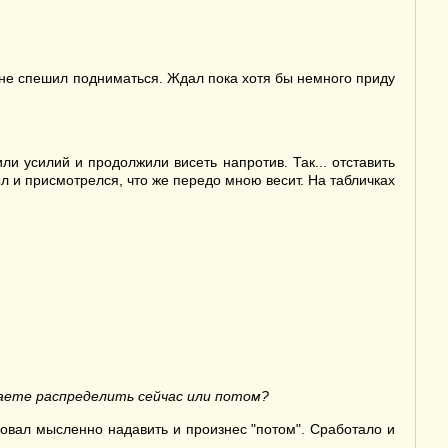
 не спешил подниматься. Ждал пока хотя бы немного приду
и усилий и продолжили висеть напротив. Так... отставить
ыл и присмотрелся, что же передо мною весит. На табличках
елаете распределить сейчас или потом?
обовал мысленно надавить и произнес "потом". Сработало и