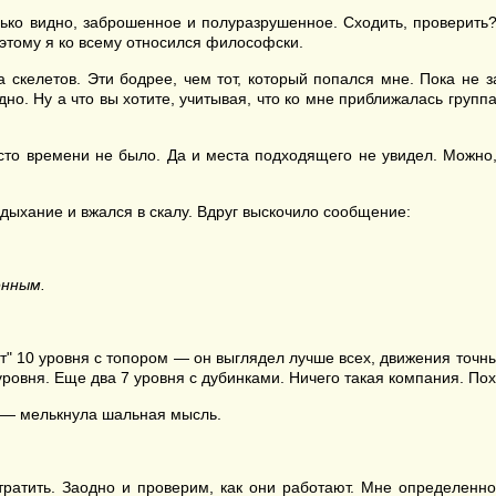
лько видно, заброшенное и полуразрушенное. Сходить, проверить
этому я ко всему относился философски.
па скелетов. Эти бодрее, чем тот, который попался мне. Пока не
но. Ну а что вы хотите, учитывая, что ко мне приближалась групп
сто времени не было. Да и места подходящего не увидел. Можно,
 дыхание и вжался в скалу. Вдруг выскочило сообщение:
енным.
т" 10 уровня с топором — он выглядел лучше всех, движения точн
уровня. Еще два 7 уровня с дубинками. Ничего такая компания. По
, — мелькнула шальная мысль.
ратить. Заодно и проверим, как они работают. Мне определенно 