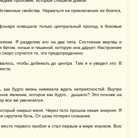
 редкие прохожие, которые спешили домой.
ейственные свойства. Нарваться на приключения не боялся,
 фонари освещали только центральный проход, а боковые
тояние. Я разделяю его на два типа. Состояние жертвы и
я бегом, ночью и тишиной, которую она дарует. Настроение
 скоро случится то, что предопределено.
алось, чтобы добежать до центра. Там я и увидел это. В
месте.
, как будто жизнь намекала ждать неприятностей. Внутри
ное явлении, которое как будто... дышало? Это похоже на
ер все же увеличился.
, который накрыл меня. Через тело прошла некая энергия. Я
ня скрутила боль. От шока потерял сознание.
в место первого пробоя и стал первым в мире игроком. Всю