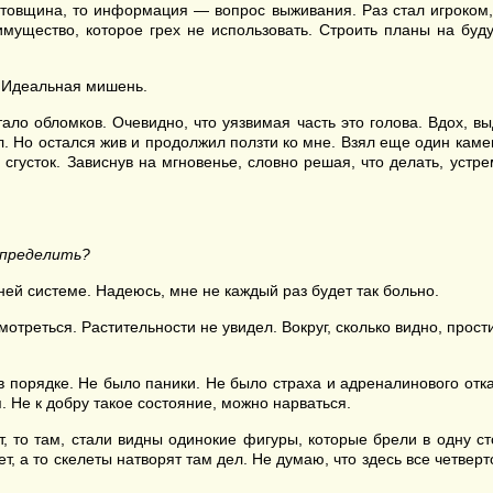
товщина, то информация — вопрос выживания. Раз стал игроком, т
имущество, которое грех не использовать. Строить планы на буд
. Идеальная мишень.
ало обломков. Очевидно, что уязвимая часть это голова. Вдох, выд
л. Но остался жив и продолжил ползти ко мне. Взял еще один камен
 сгусток. Зависнув на мгновенье, словно решая, что делать, устр
спределить?
ней системе. Надеюсь, мне не каждый раз будет так больно.
отреться. Растительности не увидел. Вокруг, сколько видно, прост
 порядке. Не было паники. Не было страха и адреналинового отка
. Не к добру такое состояние, можно нарваться.
т, то там, стали видны одинокие фигуры, которые брели в одну с
т, а то скелеты натворят там дел. Не думаю, что здесь все четвер