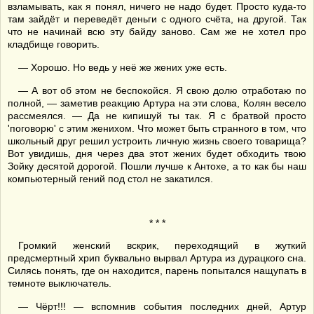
взламывать, как я понял, ничего не надо будет. Просто куда-то
там зайдёт и переведёт деньги с одного счёта, на другой. Так
что не начинай всю эту байду заново. Сам же не хотел про
кладбище говорить.
— Хорошо. Но ведь у неё же жених уже есть.
— А вот об этом не беспокойся. Я свою долю отработаю по
полной, — заметив реакцию Артура на эти слова, Колян весело
рассмеялся. — Да не кипишуй ты так. Я с братвой просто
'поговорю' с этим женихом. Что может быть странного в том, что
школьный друг решил устроить личную жизнь своего товарища?
Вот увидишь, дня через два этот жених будет обходить твою
Зойку десятой дорогой. Пошли лучше к Антохе, а то как бы наш
компьютерный гений под стол не закатился.
* * *
Громкий женский вскрик, переходящий в жуткий
предсмертный хрип буквально вырвал Артура из дурацкого сна.
Силясь понять, где он находится, парень попытался нащупать в
темноте выключатель.
— Чёрт!!! — вспомнив события последних дней, Артур