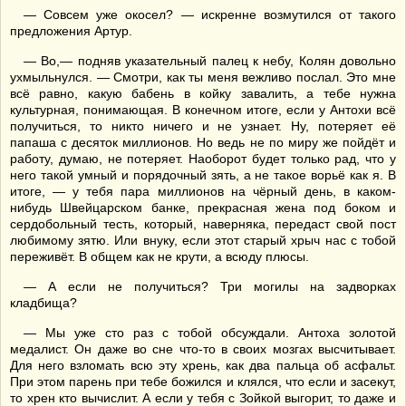
— Совсем уже окосел? — искренне возмутился от такого
предложения Артур.
— Во,— подняв указательный палец к небу, Колян довольно
ухмыльнулся. — Смотри, как ты меня вежливо послал. Это мне
всё равно, какую бабень в койку завалить, а тебе нужна
культурная, понимающая. В конечном итоге, если у Антохи всё
получиться, то никто ничего и не узнает. Ну, потеряет её
папаша с десяток миллионов. Но ведь не по миру же пойдёт и
работу, думаю, не потеряет. Наоборот будет только рад, что у
него такой умный и порядочный зять, а не такое ворьё как я. В
итоге, — у тебя пара миллионов на чёрный день, в каком-
нибудь Швейцарском банке, прекрасная жена под боком и
сердобольный тесть, который, наверняка, передаст свой пост
любимому зятю. Или внуку, если этот старый хрыч нас с тобой
переживёт. В общем как не крути, а всюду плюсы.
— А если не получиться? Три могилы на задворках
кладбища?
— Мы уже сто раз с тобой обсуждали. Антоха золотой
медалист. Он даже во сне что-то в своих мозгах высчитывает.
Для него взломать всю эту хрень, как два пальца об асфальт.
При этом парень при тебе божился и клялся, что если и засекут,
то хрен кто вычислит. А если у тебя с Зойкой выгорит, то даже и