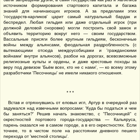
источником формирования стартового капитала и багажа
знаний для начинающих игроков. А за пределами этих
'государств-карликов' царит самый натуральный бардак и
беспредел. Любая гильдия или даже отдельный игрок (при
должной деловой сноровке) могли построить свой замок и
объявить территорию вокруг него — своим государством.
Вассальные присяги более крупным гильдиям, бесконечные
войны между альянсами, феодальная раздробленность (с
вытекающими отсюда междоусобицами и 'гражданскими
войнами' внутри альянсов), разбои на дорогах, всевозможные
религиозные культы и ордены, и даже крестовые походы за
веру под девизом 'Бьём всех, кто не с нами', — ко всему этому
разработчики 'Песочницы' не имели никакого отношения.
* * *
Встав и отряхнувшись от еловых игл, Артур в очередной раз
задумался над извечными вопросами: 'Куда бы податься и чем
бы заняться?' Решив начать знакомство, с "Песочницей" с
окрестностей портового города-государства — Кальяруса,
парень оказался не в самом городе, а в его окрестностях. Если
точнее, то в чистом поле на расстоянии дневного пешего
перехода от 'местной столицы'.