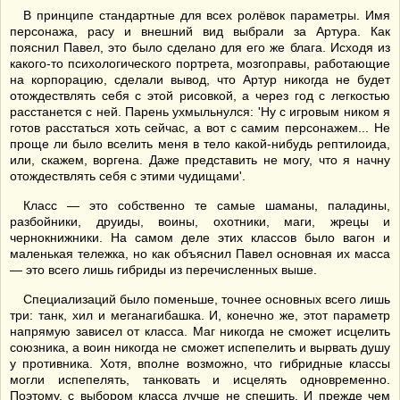
В принципе стандартные для всех ролёвок параметры. Имя
персонажа, расу и внешний вид выбрали за Артура. Как
пояснил Павел, это было сделано для его же блага. Исходя из
какого-то психологического портрета, мозгоправы, работающие
на корпорацию, сделали вывод, что Артур никогда не будет
отождествлять себя с этой рисовкой, а через год с легкостью
расстанется с ней. Парень ухмыльнулся: 'Ну с игровым ником я
готов расстаться хоть сейчас, а вот с самим персонажем... Не
проще ли было вселить меня в тело какой-нибудь рептилоида,
или, скажем, воргена. Даже представить не могу, что я начну
отождествлять себя с этими чудищами'.
Класс — это собственно те самые шаманы, паладины,
разбойники, друиды, воины, охотники, маги, жрецы и
чернокнижники. На самом деле этих классов было вагон и
маленькая тележка, но как объяснил Павел основная их масса
— это всего лишь гибриды из перечисленных выше.
Специализаций было поменьше, точнее основных всего лишь
три: танк, хил и меганагибашка. И, конечно же, этот параметр
напрямую зависел от класса. Маг никогда не сможет исцелить
союзника, а воин никогда не сможет испепелить и вырвать душу
у противника. Хотя, вполне возможно, что гибридные классы
могли испепелять, танковать и исцелять одновременно.
Поэтому, с выбором класса лучше не спешить. И прежде чем