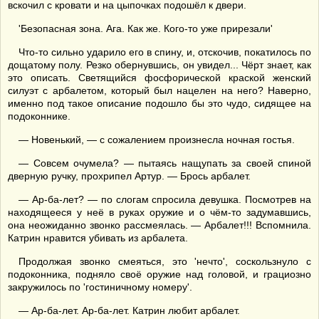
вскочил с кровати и на цыпочках подошёл к двери.
'Безопасная зона. Ага. Как же. Кого-то уже прирезали'
Что-то сильно ударило его в спину, и, отскочив, покатилось по
дощатому полу. Резко обернувшись, он увидел... Чёрт знает, как
это описать. Светящийся фосфорической краской женский
силуэт с арбалетом, который был нацелен на него? Наверно,
именно под такое описание подошло бы это чудо, сидящее на
подоконнике.
— Новенький, — с сожалением произнесла ночная гостья.
— Совсем очумела? — пытаясь нащупать за своей спиной
дверную ручку, прохрипел Артур. — Брось арбалет.
— Ар-ба-лет? — по слогам спросила девушка. Посмотрев на
находящееся у неё в руках оружие и о чём-то задумавшись,
она неожиданно звонко рассмеялась. — Арбалет!!! Вспомнила.
Катрин нравится убивать из арбалета.
Продолжая звонко смеяться, это 'нечто', соскользнуло с
подоконника, подняло своё оружие над головой, и грациозно
закружилось по 'гостиничному номеру'.
— Ар-ба-лет. Ар-ба-лет. Катрин любит арбалет.