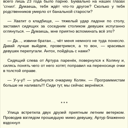
всего лишь 23 года было парню. Буквально на наших глазах
'сгнил'. Думаешь, тебя ждёт что-то другое? Сколько у тебя
родственников умерло от банальной старости?
— Хватит о кладбище, — тяжелый удар ладони по столу,
заставил сидящих за соседним столиком девушек испуганно
оглянуться. — Думаешь, мне приятно вспоминать всё это?
— Да..., извини братан..., чёт меня немного не туда понесло.
Давай лучше выйдем, проветримся, а то вон, — красивых
девушек перепугали. Антох, пойдёшь с нами?
Сидящий слева от Артура паренёк, повернулся к Коляну и,
силясь понять чего от него хотят, поправил на переносице очки
в толстой оправе.
— У-у-у!! — улыбнулся очкарику Колян. — Программистам
больше не наливать!!! Сиди тут, мы сейчас вернёмся.
* * *
Улица встретила двух друзей приятным летним ветерком.
Проводив взглядом прошедшую мимо девушку, Артур блаженно
вздохнул