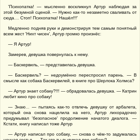
'Психопатка! — мысленно воскликнул Артур наблюдая за
этой безумной сценой. — Нужно как-то незаметно сваливать от
сюда.... Стоп! Психопатка! Нашёл!!!'
Медленно подняв руки и демонстрируя тем самым понятный
всем жест 'Нихт чисен', Артур громко произнёс:
— Я Артур!
Замерев, девушка повернулась к нему.
— Баскервиль, — представилась девушка.
— Баскервиль? — недоумённо переспросил парень. — В
смысле как собака Баскервилей, в книге про Шерлока Холмса?
— Артур знает собаку?!!! — обрадовалась девушка. — Катрин
любит кино про собаку!
— Знаю... — пытаясь как-то отвлечь девушку от арбалета,
который она снова нацелила на него, Артур лихорадочно
придумывал 'безопасное' продолжение начатого диалога. —
Кстати, книгу написал тоже Артур
— Артур написал про собаку, — снова о чём-то задумалась
ночная гостья. — Так это ты выдумал про собаку?