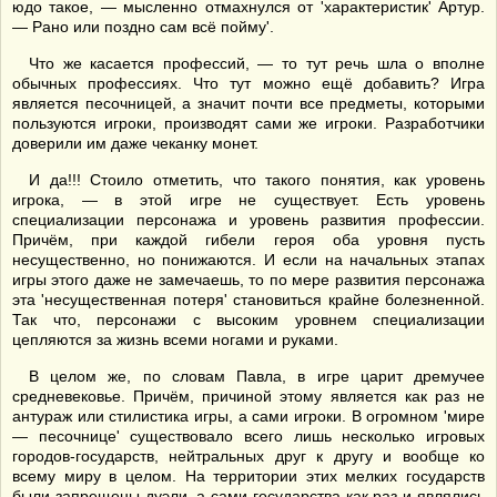
юдо такое, — мысленно отмахнулся от 'характеристик' Артур.
— Рано или поздно сам всё пойму'.
Что же касается профессий, — то тут речь шла о вполне
обычных профессиях. Что тут можно ещё добавить? Игра
является песочницей, а значит почти все предметы, которыми
пользуются игроки, производят сами же игроки. Разработчики
доверили им даже чеканку монет.
И да!!! Стоило отметить, что такого понятия, как уровень
игрока, — в этой игре не существует. Есть уровень
специализации персонажа и уровень развития профессии.
Причём, при каждой гибели героя оба уровня пусть
несущественно, но понижаются. И если на начальных этапах
игры этого даже не замечаешь, то по мере развития персонажа
эта 'несущественная потеря' становиться крайне болезненной.
Так что, персонажи с высоким уровнем специализации
цепляются за жизнь всеми ногами и руками.
В целом же, по словам Павла, в игре царит дремучее
средневековье. Причём, причиной этому является как раз не
антураж или стилистика игры, а сами игроки. В огромном 'мире
— песочнице' существовало всего лишь несколько игровых
городов-государств, нейтральных друг к другу и вообще ко
всему миру в целом. На территории этих мелких государств
были запрещены дуэли, а сами государства как раз и являлись