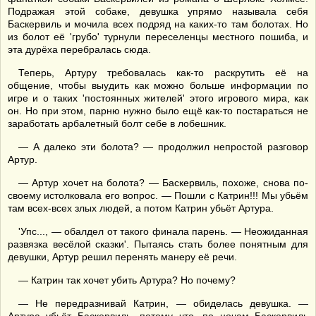
Подражая этой собаке, девушка упрямо называла себя
Баскервиль и мочила всех подряд на каких-то там болотах. Но
из болот её 'грубо' турнули переселенцы местного пошиба, и
эта дурёха перебралась сюда.
Теперь, Артуру требовалась как-то раскрутить её на
общение, чтобы выудить как можно больше информации по
игре и о таких 'постоянных жителей' этого игрового мира, как
он. Но при этом, парню нужно было ещё как-то постараться не
заработать арбалетный болт себе в лобешник.
— А далеко эти болота? — продолжил непростой разговор
Артур.
— Артур хочет на болота? — Баскервиль, похоже, снова по-
своему истолковала его вопрос. — Пошли с Катрин!!! Мы убьём
там всех-всех злых людей, а потом Катрин убьёт Артура.
'Упс..., — обалдел от такого финала парень. — Неожиданная
развязка весёлой сказки'. Пытаясь стать более понятным для
девушки, Артур решил перенять манеру её речи.
— Катрин так хочет убить Артура? Но почему?
— Не передразнивай Катрин, — обиделась девушка. —