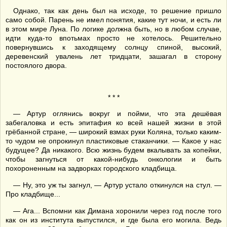
Однако, так как день был на исходе, то решение пришло
само собой. Парень не имел понятия, какие тут ночи, и есть ли
в этом мире Луна. По логике должна быть, но в любом случае,
идти куда-то впотьмах просто не хотелось. Решительно
повернувшись к заходящему солнцу спиной, высокий,
деревенский увалень лет тридцати, зашагал в сторону
постоялого двора.
* * *
— Артур оглянись вокруг и пойми, что эта дешёвая
забегаловка и есть эпитафия ко всей нашей жизни в этой
грёбанной стране, — широкий взмах руки Коляна, только каким-
то чудом не опрокинул пластиковые стаканчики. — Какое у нас
будущее? Да никакого. Всю жизнь будем вкалывать за копейки,
чтобы загнуться от какой-нибудь онкологии и быть
похороненным на задворках городского кладбища.
— Ну, это уж ты загнул, — Артур устало откинулся на стул. —
Про кладбище...
— Ага... Вспомни как Димана хоронили через год после того
как он из института выпустился, и где была его могила. Ведь