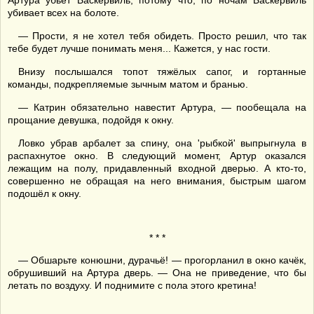
Артура убьёт Баскервиль, потому что, по ночам Баскервиль
убивает всех на болоте.
— Прости, я не хотел тебя обидеть. Просто решил, что так
тебе будет лучше понимать меня... Кажется, у нас гости.
Внизу послышался топот тяжёлых сапог, и гортанные
команды, подкрепляемые зычным матом и бранью.
— Катрин обязательно навестит Артура, — пообещала на
прощание девушка, подойдя к окну.
Ловко убрав арбалет за спину, она 'рыбкой' выпрыгнула в
распахнутое окно. В следующий момент, Артур оказался
лежащим на полу, придавленный входной дверью. А кто-то,
совершенно не обращая на него внимания, быстрым шагом
подошёл к окну.
* * *
— Обшарьте конюшни, дурачьё! — прогорланил в окно качёк,
обрушивший на Артура дверь. — Она не приведение, что бы
летать по воздуху. И поднимите с пола этого кретина!