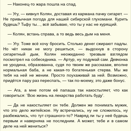
— Наконец-то жара пошла на спад.
— Угу, — кивнул Колян, доставая из кармана пачку сигарет. —
Не привычная погода для нашей сибирской глухомани. Курить
будешь? Тьфу ты..., всё забываю, что ты у нас не курящий.
— Колян, встань справа, а то ведь весь дым на меня.
— Угу. Тоже всё хочу бросить. Столько денег сжирают падлы.
Но чёт никак не могу решиться, — выдохнув в сторону
сигаретный дым, Колян неожиданно трезвым взглядом
посмотрел на собеседника. — Артур, ну подумай сам. Девчонка
не уродина, образованна, судя по твоим же рассказам, вполне
нормальная баба, а не какая-то богатенькая стерва. Мы же
тебя на ней не женим. Просто поухаживай за ней. Возможно,
придётся пару раз переспать, — так по-моему, это даже бонус.
— Ага, а мне потом её папаша так накостыляет, что как
говориться: 'Всю жизнь на лекарства работать буду'.
— Да не накостыляет он тебе. Должен же понимать мужик,
что это дело житейское. Ну встречались, ну не сложилось, ну
разбежались, что тут страшного-то? Навряд ли ты у неё будешь
первым и наверняка не последним. А может, тебе и в самом
деле на ней жениться?