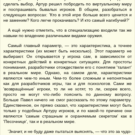
сделать выбор, Артур решил побродить по виртуальному миру
и поспрашивать бывалых игроков. В общем, разобраться в
следующих вопросах: 'Кто в этой игре больше всего ценится и
не заменим? Кого легче прокачивать? И кто самый нагибучий?'
А ещё нужно отметить, что в специализацию входили так же
навыки по владению различными видами оружия.
Самый главный параметр, — это характеристика, а точнее
характеристики (их может быть несколько). Этот параметр не
выбирают. Он открывается у игрока сам, в зависимости от
конкретных действий в конкретных ситуациях. Для простоты
понимания, разработчики отождествили его с понятием 'талант'
в реальном мире. Однако, на самом деле, характеристики
являются чем-то иным. Чем-то более сложным и непонятным
как для разработчиков игры, так и для психологов. Сами же
'возвращённые' игроки, то ли не хотят, то ли, скорее всего,
просто не могут что-либо пояснить по данному вопросу.
Больше Павел ничего не смог рассказать по этому параметру.
Единственное, он прямо сказал, что характеристики могут быть
только у подобных Артуру игроков, и по какой-то причине они
являются 'самым страшным и охраняемым секретом' как в
'Песочнице', так и в реальном мире.
'Значит, и не буду даже пытаться выяснять, — что это за чудо-