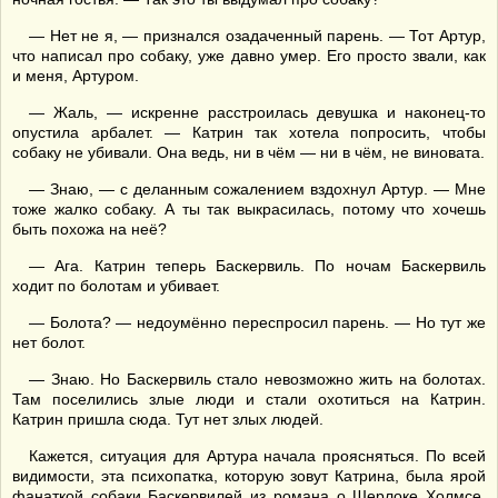
— Нет не я, — признался озадаченный парень. — Тот Артур,
что написал про собаку, уже давно умер. Его просто звали, как
и меня, Артуром.
— Жаль, — искренне расстроилась девушка и наконец-то
опустила арбалет. — Катрин так хотела попросить, чтобы
собаку не убивали. Она ведь, ни в чём — ни в чём, не виновата.
— Знаю, — с деланным сожалением вздохнул Артур. — Мне
тоже жалко собаку. А ты так выкрасилась, потому что хочешь
быть похожа на неё?
— Ага. Катрин теперь Баскервиль. По ночам Баскервиль
ходит по болотам и убивает.
— Болота? — недоумённо переспросил парень. — Но тут же
нет болот.
— Знаю. Но Баскервиль стало невозможно жить на болотах.
Там поселились злые люди и стали охотиться на Катрин.
Катрин пришла сюда. Тут нет злых людей.
Кажется, ситуация для Артура начала проясняться. По всей
видимости, эта психопатка, которую зовут Катрина, была ярой
фанаткой собаки Баскервилей из романа о Шерлоке Холмсе.