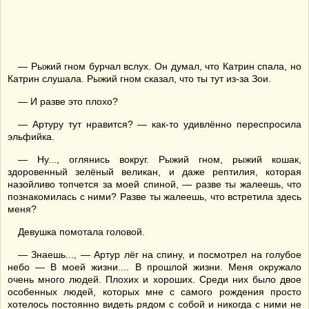
— Рыжий гном бурчал вслух. Он думал, что Катрин спала, но
Катрин слушала. Рыжий гном сказал, что ты тут из-за Зои.
— И разве это плохо?
— Артуру тут нравится? — как-то удивлённо переспросила
эльфийка.
— Ну..., оглянись вокруг. Рыжий гном, рыжий кошак,
здоровенный зелёный великан, и даже рептилия, которая
назойливо топчется за моей спиной, — разве ты жалеешь, что
познакомилась с ними? Разве ты жалеешь, что встретила здесь
меня?
Девушка помотала головой.
— Знаешь..., — Артур лёг на спину, и посмотрел на голубое
небо — В моей жизни.... В прошлой жизни. Меня окружало
очень много людей. Плохих и хороших. Среди них было двое
особенных людей, которых мне с самого рождения просто
хотелось постоянно видеть рядом с собой и никогда с ними не