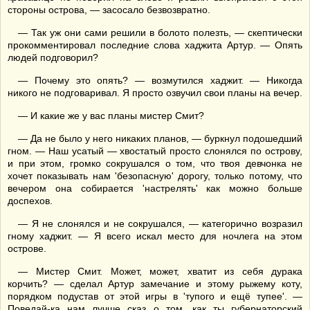
стороны острова, — засосало безвозвратно.
— Так уж они сами решили в болото полезть, — скептически
прокомментировал последние слова хаджита Артур. — Опять
людей подговорил?
— Почему это опять? — возмутился хаджит. — Никогда
никого не подговаривал. Я просто озвучил свои планы на вечер.
— И какие же у вас планы мистер Смит?
— Да не было у него никаких планов, — буркнул подошедший
гном. — Наш усатый — хвостатый просто слонялся по острову,
и при этом, громко сокрушался о том, что твоя девчонка не
хочет показывать нам 'безопасную' дорогу, только потому, что
вечером она собирается 'настрелять' как можно больше
доспехов.
— Я не слонялся и не сокрушался, — категорично возразил
гному хаджит. — Я всего искал место для ночлега на этом
острове.
— Мистер Смит. Может, может, хватит из себя дурака
корчить? — сделал Артур замечание и этому рыжему коту,
порядком подустав от этой игры в 'тупого и ещё тупее'. —
Поведай-ка нам лучше сказ о том, как ты губернаторский