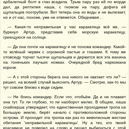
арбалетный болт в глаз всадила. Трым пару раз ей по морде
дал, да рептилия наша, с гномом на пару, дофига ей
щупальцев поотрубали. Вот теперь она из воды и не вылезает,
но и от нас, похоже, уже не отвяжется. Обидчивая...
— Какая-то неправильная у нас каракатица всё же, —
буркнул Артур, представив себе морскую каракатицу,
греющуюся на солнце.
— Да она почти на каракатицу и не похожа командир. Какой-
то зелёный червяк с огромной пастью и глазами. К тому же
отовсюду торчат тысячи щупальцев и держится вся эта махина
на тоненьких паучьих ножках. Очередной бред наркомана
короче.
— А с этой стороны берега она никого не хватает что ли? —
решил, на всякий случай выяснить Артур. — Смотрю, как-то мы
тут совсем близко к воде сидим.
— Не боись командир. Если что, отобьём. Да и не плавает
она тут. То ли глубоко, то ли наоборот мелко. В общем, наша
снайперша утверждает, что единственная проходимая тропа на
Большую землю, берёт начало с противоположной стороны
острова. И проходит эта тропка как раз по живописным местам
обитания 'неправильной каракатицы'. Ну а тех, кто твоей
красавице не поверил на слово и решил выбираться с этой