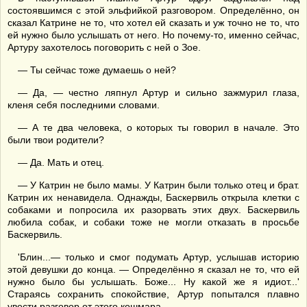
состоявшимся с этой эльфийкой разговором. Определённо, он
сказал Катрине не то, что хотел ей сказать и уж точно не то, что
ей нужно было услышать от него. Но почему-то, именно сейчас,
Артуру захотелось поговорить с ней о Зое.
— Ты сейчас тоже думаешь о ней?
— Да, — честно ляпнул Артур и сильно зажмурил глаза,
кленя себя последними словами.
— А те два человека, о которых ты говорил в начале. Это
были твои родители?
— Да. Мать и отец.
— У Катрин не было мамы. У Катрин были только отец и брат.
Катрин их ненавидела. Однажды, Баскервиль открыла клетки с
собаками и попросила их разорвать этих двух. Баскервиль
любила собак, и собаки тоже не могли отказать в просьбе
Баскервиль.
'Блин...— только и смог подумать Артур, услышав историю
этой девушки до конца. — Определённо я сказал не то, что ей
нужно было бы услышать. Боже... Ну какой же я идиот...'
Стараясь сохранить спокойствие, Артур попытался плавно
увести разговор от этого кошмара.