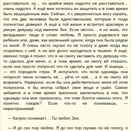
расставаться, ну..., по крайне мере надолго не расставаться...
очень надолго. А ещё мне хотелось их защитить и в тоже время
быть защищённым ими. Сейчас, я с уверенностью могу сказать,
что эти два человека были единственными, которым я тогда
полностью доверял. А ещё в той жизни я встретил красивую и
умную девушку под именем Зоя. Если честно..., я не знаю, что
вкладывают люди в слово любовь. Я просто радовался как
ребёнок или, даже, как маленький щенок, когда она была рядом
со мной. Я очень часто скучал по её голосу и даже когда мы
ссорились с ней, я не мог долго находиться в тишине. А ещё,
именно тогда я понял, что я не смогу заставить эту девушку что-
то сделать для меня, и, в тоже время, не смогу ей отказать,
если она просто попросит что-то сделать для неё. И знаешь...,
— это породило страх. Я испугался, что если однажды она
попросит меня оставить её..., уйти от неё..., а я не смогу ей
возразить. Наверное, если бы она действительно меня об этом
попросила, я бы молча собрал свои вещи и ушёл. Самое
забавное и в тоже время трагичное заключалось в том, что
однажды она мне призналась, что тоже боится именно этого. Я
понятно говорю? Если что-то не понимаешь, —
переспрашивай.
— Катрин понимает.... Ты любил Зои.
— И до сих пор люблю. Я до сих пор скучаю по её голосу, я