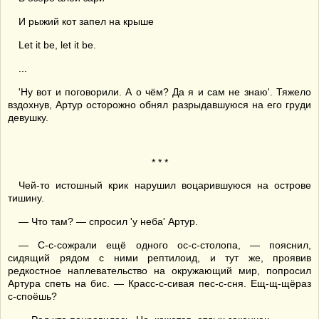
И рыжий кот запел на крыше
Let it be, let it be.
...
'Ну вот и поговорили. А о чём? Да я и сам не знаю'. Тяжело
вздохнув, Артур осторожно обнял разрыдавшуюся на его груди
девушку.
* * *
Чей-то истошный крик нарушил воцарившуюся на острове
тишину.
— Что там? — спросил 'у неба' Артур.
— С-с-сожрали ещё одного ос-с-столопа, — пояснил,
сидящий рядом с ними рептилоид, и тут же, проявив
редкостное наплевательство на окружающий мир, попросил
Артура спеть на бис. — Красс-с-сивая пес-с-сня. Ещ-щ-щёраз
с-споёшь?