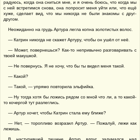
радуюсь, когда она сниться мне, и я очень боюсь, что когда мы
с ней встретимся снова, она попросит меня уйти или, что ещё
хуже, сделает вид, что мы никогда не были знакомы с друг-
другом.
Неожиданно на грудь Артура легла копна золотистых волос.
— Катрин никогда не скажет Артуру, чтобы он ушёл от неё.
— Может, повернешься? Как-то непривычно разговаривать с
твоей макушкой.
— Не повернусь. Я не хочу, что бы ты видел меня такой.
— Какой?
— Такой, — упрямо повторила эльфийка.
— Ну тогда хотя бы ложись рядом со мной что ли, а то какой-
то кочергой тут разлеглись.
— Артур хочет, чтобы Катрин стала ему ближе?
— Нет, — торопливо возразил Артур. — Пожалуй, лежи как
лежишь.
В наступившей тишине Артур вдруг задумался над