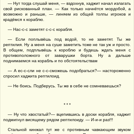
— Нут тогда слушай меня, — вздохнув, хаджит начал излагать
свой рискованный план. — Как только начнётся мордобой, а
возможно и раньше, — линяем из общей толпы игроков и
крадёмся к кораблю.
— Нас-с-с заметят с-с-с корабля.
— Если поплывёшь под водой, то не заметят. Ты же
рептилия. Ну а меня на суше заметить тоже не так уж и просто.
В общем, подплывёшь к короблю и будешь ждать меня с
противоположного от заварушки борта. Ну а дальше
поднимаемся на корабль и по обстоятельствам
— А ес-с-сли не с-с-сможешь подобраться?— настороженно
спросил хаджита рептилоид.
— Не боись. Подберусь. Ты же в себе не сомневаешься?
* * *
— Ну что хвостатый?— вцепившись в доски корабля, хаджит
подмигнул висящему рядом рептилоиду. — И-и-и раз!!!
Стальной кинжал тут же с противным чавкающим звуком