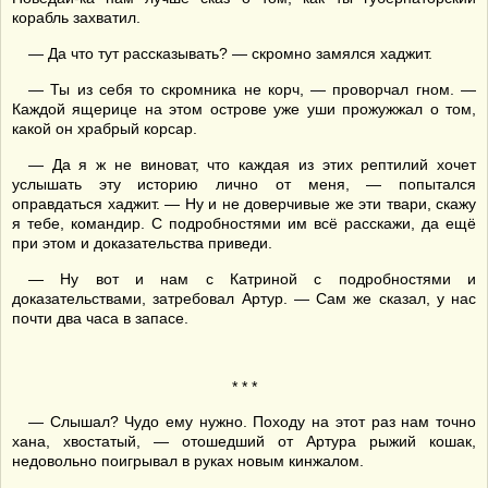
корабль захватил.
— Да что тут рассказывать? — скромно замялся хаджит.
— Ты из себя то скромника не корч, — проворчал гном. —
Каждой ящерице на этом острове уже уши прожужжал о том,
какой он храбрый корсар.
— Да я ж не виноват, что каждая из этих рептилий хочет
услышать эту историю лично от меня, — попытался
оправдаться хаджит. — Ну и не доверчивые же эти твари, скажу
я тебе, командир. С подробностями им всё расскажи, да ещё
при этом и доказательства приведи.
— Ну вот и нам с Катриной с подробностями и
доказательствами, затребовал Артур. — Сам же сказал, у нас
почти два часа в запасе.
* * *
— Слышал? Чудо ему нужно. Походу на этот раз нам точно
хана, хвостатый, — отошедший от Артура рыжий кошак,
недовольно поигрывал в руках новым кинжалом.