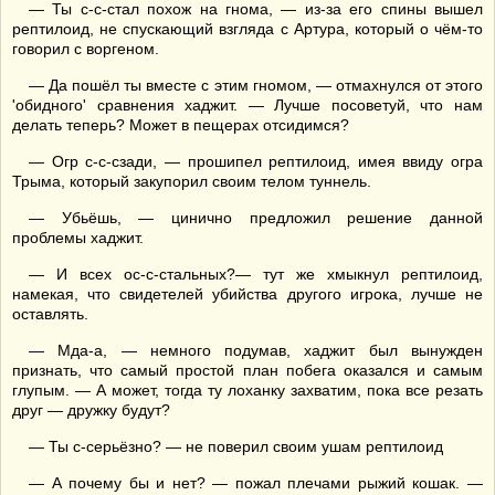
— Ты с-с-стал похож на гнома, — из-за его спины вышел
рептилоид, не спускающий взгляда с Артура, который о чём-то
говорил с воргеном.
— Да пошёл ты вместе с этим гномом, — отмахнулся от этого
'обидного' сравнения хаджит. — Лучше посоветуй, что нам
делать теперь? Может в пещерах отсидимся?
— Огр с-с-сзади, — прошипел рептилоид, имея ввиду огра
Трыма, который закупорил своим телом туннель.
— Убьёшь, — цинично предложил решение данной
проблемы хаджит.
— И всех ос-с-стальных?— тут же хмыкнул рептилоид,
намекая, что свидетелей убийства другого игрока, лучше не
оставлять.
— Мда-а, — немного подумав, хаджит был вынужден
признать, что самый простой план побега оказался и самым
глупым. — А может, тогда ту лоханку захватим, пока все резать
друг — дружку будут?
— Ты с-серьёзно? — не поверил своим ушам рептилоид
— А почему бы и нет? — пожал плечами рыжий кошак. —