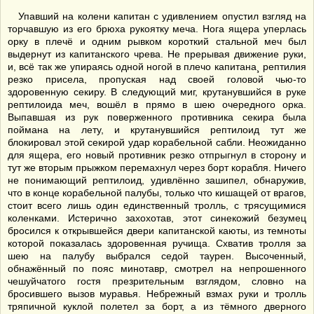
Упавший на колени капитан с удивлением опустил взгляд на
торчавшую из его брюха рукоятку меча. Нога ящера уперлась
орку в плечё и одним рывком короткий стальной меч был
выдернут из капитанского чрева. Не прерывая движение руки,
и, всё так же упираясь одной ногой в плечо капитана¸ рептилия
резко присела, пропуская над своей головой чью-то
здоровенную секиру. В следующий миг, крутанувшийся в руке
рептилоида меч, вошёл в прямо в шею очередного орка.
Выпавшая из рук поверженного противника секира была
поймана на лету, и крутанувшийся рептилоид тут же
блокировал этой секирой удар корабельной сабли. Неожиданно
для ящера, его новый противник резко отпрыгнул в сторону и
тут же вторым прыжком перемахнул через борт корабля. Ничего
не понимающий рептилоид, удивлённо зашипел, обнаружив,
что в конце корабельной палубы, только что кишащей от врагов,
стоит всего лишь один единственный тролль, с трясущимися
коленками. Истерично захохотав, этот синекожий безумец
бросился к открывшейся двери капитанской каюты, из темноты
которой показалась здоровенная ручища. Схватив тролля за
шею на палубу выбрался седой таурен. Высоченный,
обнажённый по пояс минотавр, смотрел на непрошенного
чешуйчатого гостя презрительным взглядом, словно на
бросившего вызов муравья. Небрежный взмах руки и тролль
тряпичной куклой полетел за борт, а из тёмного дверного