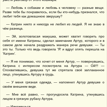
— Любовь к собакам и любовь к человеку — разные вещи.
Разве тебе бы понравилось, если бы кто-нибудь признался, что
любит тебя как домашнюю зверушку?
— Катрин никто и никогда не любил из людей. Я не знаю в
чём разница.
— Эй, золотовласая макушка, может хватит говорить про
себя от имени Катрины, сделал замечание Артур, которого и в
самом деле начала раздражать манера речи девушки. — Ты
это ты. Только что ведь говорила 'Я' и вдруг опять перешла на
'Катрин'.
— Я не понимаю, что хочет от меня Артур, — повернувшись,
Катрина с интересом посмотрела на Артура — Ой!!! —
Спохватившись, девушка тут же спрятала своё заплаканное
лицо, уткнувшись Артуру в грудь.
— У меня грязная одежда, — напомнил Артур девушке о
своём внешнем виде.
— Мне всё равно, — прогундосила Катрина, уткнувшись
лицом в грязную рубаху Артура.
— Измажешься.