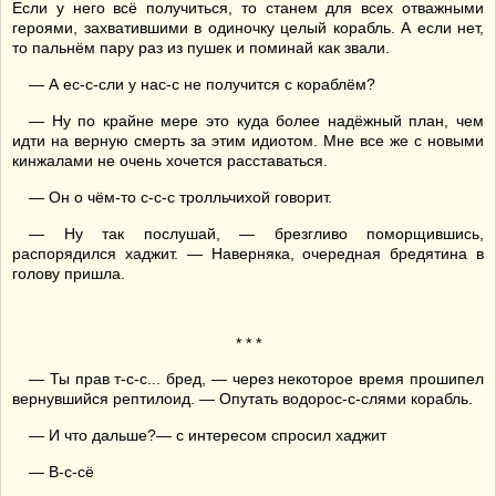
Если у него всё получиться, то станем для всех отважными
героями, захватившими в одиночку целый корабль. А если нет,
то пальнём пару раз из пушек и поминай как звали.
— А ес-с-сли у нас-с не получится с кораблём?
— Ну по крайне мере это куда более надёжный план, чем
идти на верную смерть за этим идиотом. Мне все же с новыми
кинжалами не очень хочется расставаться.
— Он о чём-то с-с-с тролльчихой говорит.
— Ну так послушай, — брезгливо поморщившись,
распорядился хаджит. — Наверняка, очередная бредятина в
голову пришла.
* * *
— Ты прав т-с-с... бред, — через некоторое время прошипел
вернувшийся рептилоид. — Опутать водорос-с-слями корабль.
— И что дальше?— с интересом спросил хаджит
— В-с-сё