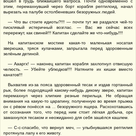
вошёл в грудь ближайшего матроса. Почти одновременно с
этим, перемахнувший через борт корабля рептилоид, начал
вырезать на палубе остолбеневших безоружных людей.
— Что вы стоите идиоты?!!! — почти тут же раздался чей-то
писклявый истеричный возглас. — Вас же сейчас всех
перережут, как свиней!!! Капитан сделайте же что-нибудь!!!!
На капитанском мостике какая-то маленькая носатая
зверюшка, тряся кулачками, запрыгала перед здоровенным
зелёным детиной.
— Аааргх! — наконец капитан корабля захлопнул отвисшую
челюсть. — Убейте ублюдков!!!! Натяните их кишки вместо
канатов!!!
Выхватив из-за пояса здоровенный тесак и издав гортанный
рык, более подходящий какому-нибудь дикому зверю, капитан
перемахнул через хлипкие резные перильца. Не обращая
внимания на какую-то царапину, полученную во время прыжка
он с рёвом понёсся на ... безоружного ящера. Расхохотавшись
от осознания того, что перед ним стоит лёгкая добыча, орк
замахнулся тесаком и неожиданно для себя зашёлся кашлем.
— С-с-спасибо, что вернул меч, — улыбнувшаяся рептилия
протянула лапу к его животу.