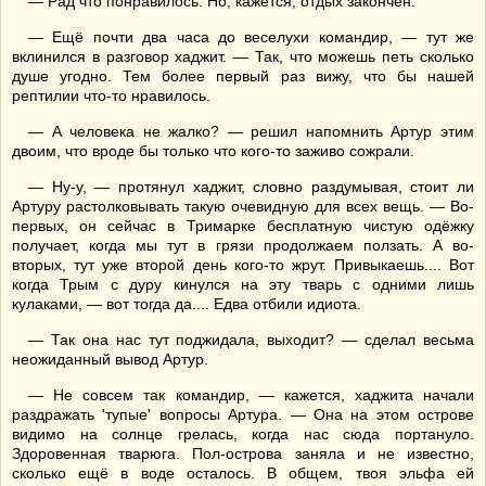
— Рад что понравилось. Но, кажется, отдых закончен.
— Ещё почти два часа до веселухи командир, — тут же
вклинился в разговор хаджит. — Так, что можешь петь сколько
душе угодно. Тем более первый раз вижу, что бы нашей
рептилии что-то нравилось.
— А человека не жалко? — решил напомнить Артур этим
двоим, что вроде бы только что кого-то заживо сожрали.
— Ну-у, — протянул хаджит, словно раздумывая, стоит ли
Артуру растолковывать такую очевидную для всех вещь. — Во-
первых, он сейчас в Тримарке бесплатную чистую одёжку
получает, когда мы тут в грязи продолжаем ползать. А во-
вторых, тут уже второй день кого-то жрут. Привыкаешь.... Вот
когда Трым с дуру кинулся на эту тварь с одними лишь
кулаками, — вот тогда да.... Едва отбили идиота.
— Так она нас тут поджидала, выходит? — сделал весьма
неожиданный вывод Артур.
— Не совсем так командир, — кажется, хаджита начали
раздражать 'тупые' вопросы Артура. — Она на этом острове
видимо на солнце грелась, когда нас сюда портануло.
Здоровенная тварюга. Пол-острова заняла и не известно,
сколько ещё в воде осталось. В общем, твоя эльфа ей