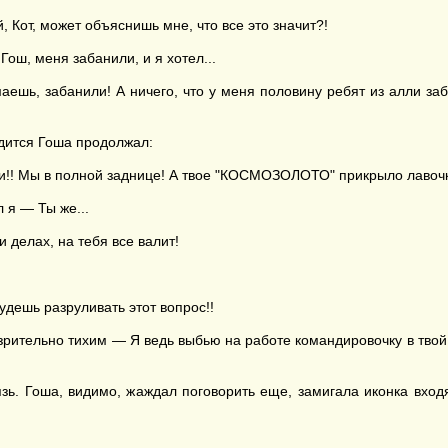
 Кот, может объяснишь мне, что все это значит?!
ош, меня забанили, и я хотел...
аешь, забанили! А ничего, что у меня половину ребят из алли за
одится Гоша продолжал:
и!! Мы в полной заднице! А твое "КОСМОЗОЛОТО" прикрыло лавочку!
 я — Ты же...
 делах, на тебя все валит!
будешь разруливать этот вопрос!!
зрительно тихим — Я ведь выбью на работе командировочку в твой 
ь. Гоша, видимо, жаждал поговорить еще, замигала иконка вход