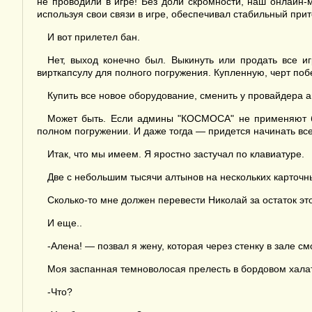
не проводили в игре! Без доли скромности, наш онлайн-
используя свои связи в игре, обеспечивал стабильный при
И вот прилетел бан.
Нет, выход конечно был. Выкинуть или продать все 
вирткапсулу для полного погружения. Купленную, черт побе
Купить все новое оборудование, сменить у провайдера ай
Может быть. Если админы "КОСМОСА" не применяют бо
полном погружении. И даже тогда — придется начинать все,
Итак, что мы имеем. Я яростно застучал по клавиатуре.
Две с небольшим тысячи алтынов на нескольких карточны
Сколько-то мне должен перевести Николай за остаток эт
И еще..
-Алена! — позвал я жену, которая через стенку в зале 
Моя заспанная темноволосая прелесть в бордовом халат
-Что?