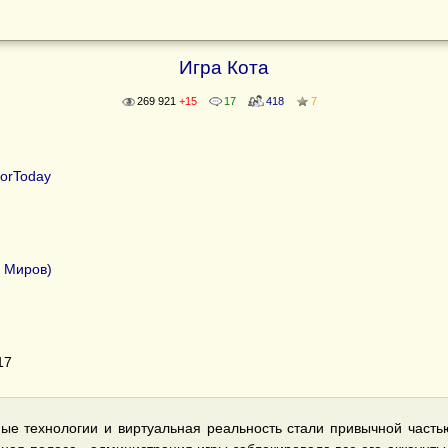
Игра Кота
269 921
+15
17
418
7
orToday
 Миров)
17
ые технологии и виртуальная реальность стали привычной част