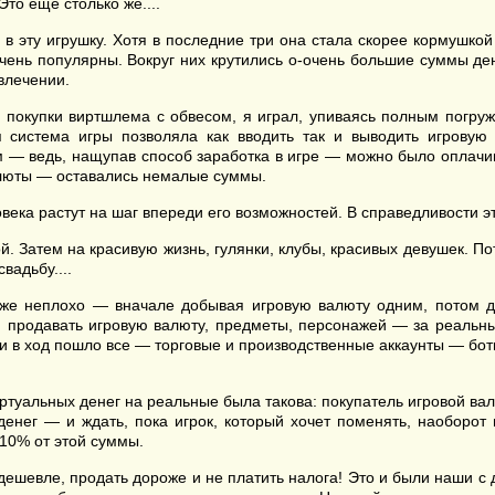
то еще столько же....
 в эту игрушку. Хотя в последние три она стала скорее кормушк
ень популярны. Вокруг них крутились о-очень большие суммы денег
влечении.
ле покупки виртшлема с обвесом, я играл, упиваясь полным погру
истема игры позволяла как вводить так и выводить игровую
ым — ведь, нащупав способ заработка в игре — можно было оплачив
алюты — оставались немалые суммы.
овека растут на шаг впереди его возможностей. В справедливости 
ой. Затем на красивую жизнь, гулянки, клубы, красивых девушек. П
вадьбу....
оже неплохо — вначале добывая игровую валюту одним, потом дву
ин продавать игровую валюту, предметы, персонажей — за реаль
и в ход пошло все — торговые и производственные аккаунты — боты
альных денег на реальные была такова: покупатель игровой валю
денег — и ждать, пока игрок, который хочет поменять, наоборот 
10% от этой суммы.
ть дешевле, продать дороже и не платить налога! Это и были наши 