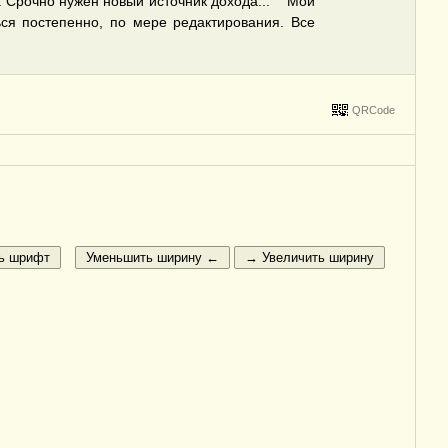
ы. Срочно нужен новый источник дохода... Мой
ься постепенно, по мере редактирования. Все
QRCode