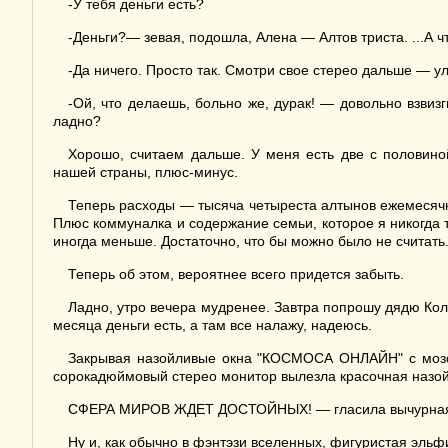
-У тебя деньги есть?
-Деньги?— зевая, подошла, Алена — Алтов триста. ...А ч
-Да ничего. Просто так. Смотри свое стерео дальше — ул
-Ой, что делаешь, больно же, дурак! — довольно взвизг
ладно?
Хорошо, считаем дальше. У меня есть две с половино
нашей страны, плюс-минус.
Теперь расходы — тысяча четыреста алтынов ежемесячны
Плюс коммуналка и содержание семьи, которое я никогда 
иногда меньше. Достаточно, что бы можно было не считать
Теперь об этом, вероятнее всего придется забыть.
Ладно, утро вечера мудренее. Завтра попрошу дядю Колю
месяца деньги есть, а там все налажу, надеюсь.
Закрывая назойливые окна "КОСМОСА ОНЛАЙН" с мозол
сорокадюймовый стерео монитор вылезла красочная назо
СФЕРА МИРОВ ЖДЕТ ДОСТОЙНЫХ! — гласила вычурная 
Ну и, как обычно в фэнтэзи вселенных, фигуристая эльфи