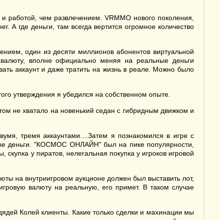
ой и работой, чем развлечением. VRMMO нового поколения,
. А где деньги, там всегда вертится огромное количество
жением, один из десяти миллионов абонентов виртуальной
 валюту, вполне официально меняя на реальные деньги
ать аккаунт и даже тратить на жизнь в реале. Можно было
этого утверждения я убедился на собственном опыте.
отом не хватало на новенький седан с гибридным движком и
мя, тремя аккаунтами....Затем я познакомился в игре с
ные деньги. "КОСМОС ОНЛАЙН" был на пике популярности,
, скупка у пиратов, нелегальная покупка у игроков игровой
ты на внутриигровом аукционе должен был выставить лот,
игровую валюту на реальную, его примет. В таком случае
с дядей Колей клиенты. Какие только сделки и махинации мы