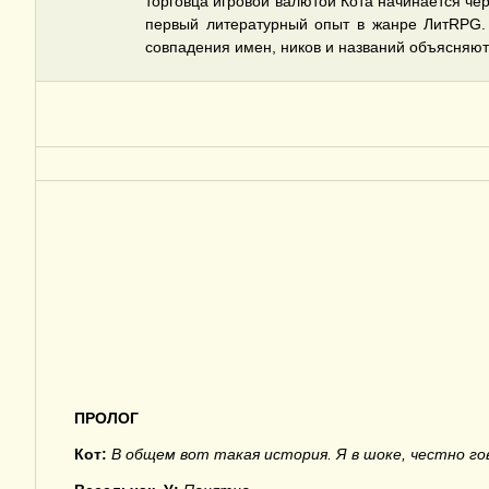
торговца игровой валютой Кота начинается че
первый литературный опыт в жанре ЛитRPG. С
совпадения имен, ников и названий объясняю
ПРОЛОГ
Кот:
В общем вот такая история. Я в шоке, честно гово