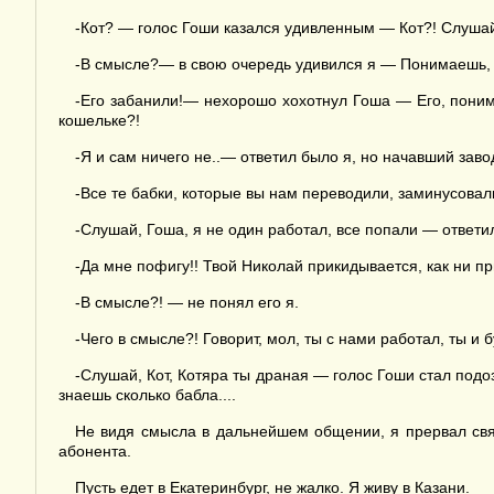
-Кот? — голос Гоши казался удивленным — Кот?! Слушай,
-В смысле?— в свою очередь удивился я — Понимаешь, Г
-Его забанили!— нехорошо хохотнул Гоша — Его, поним
кошельке?!
-Я и сам ничего не..— ответил было я, но начавший зав
-Все те бабки, которые вы нам переводили, заминусовал
-Слушай, Гоша, я не один работал, все попали — ответил
-Да мне пофигу!! Твой Николай прикидывается, как ни при
-В смысле?! — не понял его я.
-Чего в смысле?! Говорит, мол, ты с нами работал, ты и 
-Слушай, Кот, Котяра ты драная — голос Гоши стал подо
знаешь сколько бабла....
Не видя смысла в дальнейшем общении, я прервал связ
абонента.
Пусть едет в Екатеринбург, не жалко. Я живу в Казани.