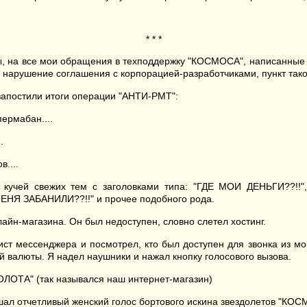
* * *
ы, на все мои обращения в техподдержку "КОСМОСА", написанные с
нарушение соглашения с корпорацией-разработчиками, пункт тако
апостили итоги операции "АНТИ-РМТ":
ермабан....
.
....
ли кучей свежих тем с заголовками типа: "ГДЕ МОИ ДЕНЬГИ?
НЯ ЗАБАНИЛИ??!!" и прочее подобного рода.
айн-магазина. Он был недоступен, словно слетел хостинг.
лист мессенджера и посмотрел, кто был доступен для звонка из мои
й валюты. Я надел наушники и нажал кнопку голосового вызова.
ЗОЛОТА" (так назывался наш интернет-магазин)
шал отчетливый женский голос бортового искина звездолетов "КОС