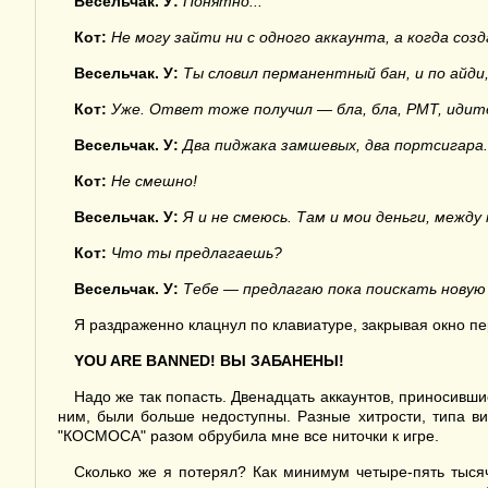
Весельчак. У:
Понятно...
Кот:
Не могу зайти ни с одного аккаунта, а когда созд
Весельчак. У:
Ты словил перманентный бан, и по айди
Кот:
Уже. Ответ тоже получил — бла, бла, РМТ, идите
Весельчак. У:
Два пиджака замшевых, два портсигара..
Кот:
Не смешно!
Весельчак. У:
Я и не смеюсь. Там и мои деньги, между 
Кот:
Что ты предлагаешь?
Весельчак. У:
Тебе — предлагаю пока поискать новую 
Я раздраженно клацнул по клавиатуре, закрывая окно 
YOU ARE BANNED!
ВЫ
ЗАБАНЕНЫ
!
Надо же так попасть. Двенадцать аккаунтов, приносивши
ним, были больше недоступны. Разные хитрости, типа в
"КОСМОСА" разом обрубила мне все ниточки к игре.
Сколько же я потерял? Как минимум четыре-пять тысяч