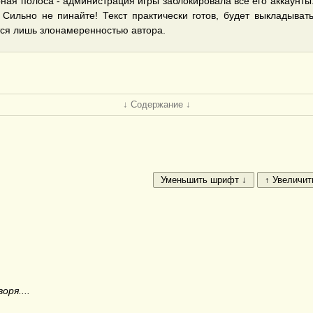
рная полоса - администрация игры заблокировала все его аккаунт
ильно не пинайте! Текcт практически готов, будет выкладыват
тся лишь злонамеренностью автора.
↓ Содержание ↓
ря....