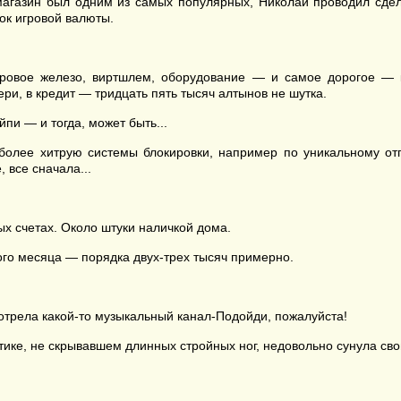
магазин был одним из самых популярных, Николай проводил сдел
ток игровой валюты.
игровое железо, виртшлем, оборудование — и самое дорогое —
ри, в кредит — тридцать пять тысяч алтынов не шутка.
пи — и тогда, может быть...
лее хитрую системы блокировки, например по уникальному отпе
 все сначала...
х счетах. Около штуки наличкой дома.
ого месяца — порядка двух-трех тысяч примерно.
смотрела какой-то музыкальный канал-Подойди, пожалуйста!
ике, не скрывавшем длинных стройных ног, недовольно сунула сво