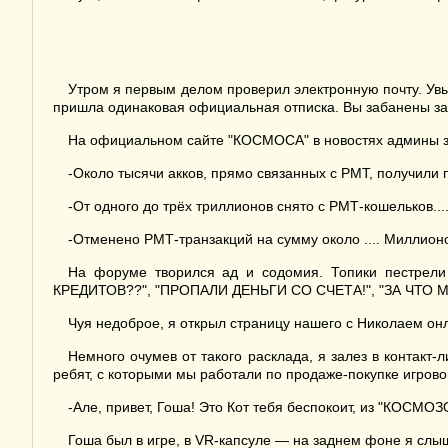
Утром я первым делом проверил электронную почту. Ув
пришла одинаковая официальная отписка. Вы забанены за 
На официальном сайте "КОСМОСА" в новостях админы з
-Около тысячи акков, прямо связанных с РМТ, получили п
-От одного до трёх триллионов снято с РМТ-кошельков....
-Отменено РМТ-транзакций на сумму около .... Миллионов
На форуме творился ад и содомия. Топики пестре
КРЕДИТОВ??", "ПРОПАЛИ ДЕНЬГИ СО СЧЕТА!", "ЗА ЧТО МЕ
Чуя недоброе, я открыл страницу нашего с Николаем онл
Немного очумев от такого расклада, я залез в контакт-
ребят, с которыми мы работали по продаже-покупке игрово
-Але, привет, Гоша! Это Кот тебя беспокоит, из "КОСМО
Гоша был в игре, в VR-капсуле — на заднем фоне я слы