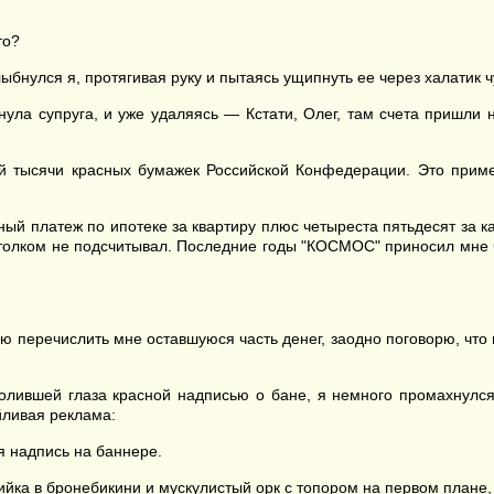
то?
ыбнулся я, протягивая руку и пытаясь ущипнуть ее через халатик ч
нула супруга, и уже удаляясь — Кстати, Олег, там счета пришли н
й тысячи красных бумажек Российской Конфедерации. Это приме
й платеж по ипотеке за квартиру плюс четыреста пятьдесят за кап
толком не подсчитывал. Последние годы "КОСМОС" приносил мне ч
.
 перечислить мне оставшуюся часть денег, заодно поговорю, что 
ившей глаза красной надписью о бане, я немного промахнулся,
йливая реклама:
надпись на баннере.
йка в бронебикини и мускулистый орк с топором на первом плане, 