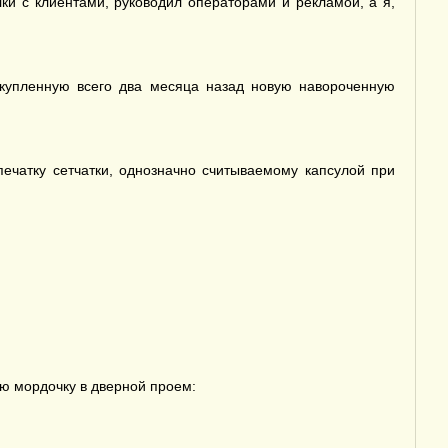
ки с клиентами, руководил операторами и рекламой, а я,
 купленную всего два месяца назад новую навороченную
чатку сетчатки, однозначно считываемому капсулой при
ю мордочку в дверной проем: