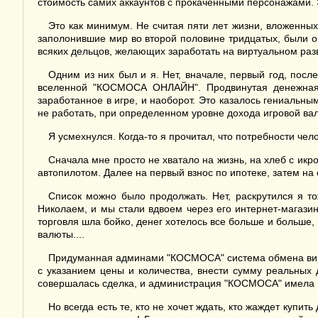
стоимость самих аккаунтов с прокаченными персонажами. Э
Это как минимум. Не считая пяти лет жизни, вложенных
заполонившие мир во второй половине тридцатых, были оч
всяких дельцов, желающих заработать на виртуальном раз
Одним из них был и я. Нет, вначале, первый год, пос
вселенной "КОСМОСА ОНЛАЙН". Продвинутая денежная с
заработанное в игре, и наоборот. Это казалось гениальн
не работать, при определенном уровне дохода игровой в
Я усмехнулся. Когда-то я прочитал, что потребности чел
Сначала мне просто не хватало на жизнь, на хлеб с икр
автопилотом. Далее на первый взнос по ипотеке, затем на с
Список можно было продолжать. Нет, раскрутился я т
Николаем, и мы стали вдвоем через его интернет-магаз
торговля шла бойко, денег хотелось все больше и больше, 
валюты....
Придуманная админами "КОСМОСА" система обмена вирту
с указанием цены и количества, внести сумму реальных 
совершалась сделка, и администрация "КОСМОСА" имела 
Но всегда есть те, кто не хочет ждать, кто жаждет купи