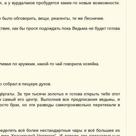
, а у вурдалаков пробудятся какие-то новые возможности.
 было обговорить, вещи, реагенты, те же Лесничие.
ствие, как бы прося подождать пока Ведьма не будет готова
ливая по кружкам, какой-то чай говорила хозяйка.
о собрал в пещере духов.
ргаты. За три тысячи золотых я готова открыть тебе этот
в самый его центр. Выполнив все предписания ведьмы, я
росто брак, но эти разводы самопроизвольно перетекали в
еделять всё более нестандартные чары и всё большее их
ьями Хранителей Чертогов". И давали эти замечательные