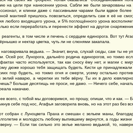
гию на цели при нанесении урона. Сабли же были зачарованы на п
ессионал, и клинки даже с пассивными чарами были вдвое более 
рной мантией пришлось повозиться, определить сам я её не смог
 любого входящего урона, и 5% поглощённого урона восполняет м
олько если переработать и перенести эффект на другое снаряжени
реагенты, в том числе и печень с сердцем единорога. Вот тут Ага
зёрнышко и нектар цветка, чуть ли не слюнями закапала.
 наговаривала ведьма. — Значит, внуча, слухай сюды, сам ты не у
и. Осей рог, Лунорога, дальнёго родича единорогов, но токмо если
фактах часто используется, так как сносу ёму нет, и магии с м
отому дюже хорошо тебя защищать будють. Кисти це принадлежали 
сиих пор будють, но токмо огня и смерти, усему остально проти
 зелий наварю, а черепки их тебе вёрну. Ты их в дело ювялирно 
ешь? Больше десятищь не проси, не дамо. — Ничего себе, начать то
 реала накачаю.
рее всего, с тобой мы договоримся, но прошу, опиши, что и как. — 
ув себе под нос, Агафья заговорила вновь, но на этот раз без вся
от собран с Луноцвета Праха и смешан с зельем маны, благодар
олголетие и молодость любому выпившему вернутся, а годы жизни п
верну. — Если так сильно это зелье желанно ведьмой, то, наверн