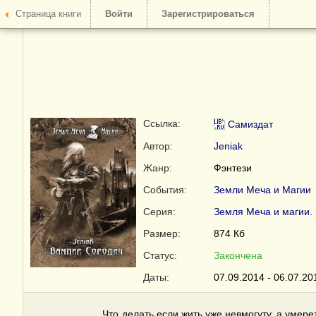
Страница книги
Войти
Зарегистрироваться
Ссылка:
Самиздат
Автор:
Jeniak
Жанр:
Фэнтези
События:
Земли Меча и Магии
Серия:
Земля Меча и магии.
Размер:
874 Кб
Статус:
Закончена
Даты:
07.09.2014 - 06.07.20
Что делать если жить уже невмогуту, а умереть