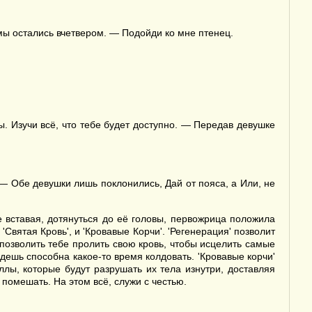
мы остались вчетвером. — Подойди ко мне птенец.
ы. Изучи всё, что тебе будет доступно. — Передав девушке
 — Обе девушки лишь поклонились, Дай от пояса, а Или, не
е вставая, дотянуться до её головы, первожрица положила
Святая Кровь', и 'Кровавые Корчи'. 'Регенерация' позволит
 позволить тебе пролить свою кровь, чтобы исцелить самые
дешь способна какое-то время колдовать. 'Кровавые корчи'
лы, которые будут разрушать их тела изнутри, доставляя
помешать. На этом всё, служи с честью.