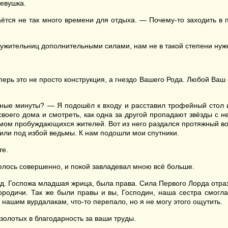
евушка.
аётся не так много времени для отдыха. — Почему-то заходить в
лужительниц дополнительными силами, нам не в такой степени нуж
ерь это не просто конструкция, а гнездо Вашего Рода. Любой Ваш с
ые минуты? — Я подошёл к входу и расставил трофейный стол и с
своего дома и смотреть, как одна за другой пропадают звёзды с н
мом пробуждающихся жителей. Вот из него раздался протяжный в
оили под избой ведьмы. К нам подошли мои спутники.
те.
елось совершенно, и покой завладевал мною всё больше.
ад. Госпожа младшая жрица, была права. Сила Первого Лорда отраз
родичи. Так же были правы и вы, Господин, наша сестра смогла
 нашим вурдалакам, что-то перепало, но я не могу этого ощутить.
золотых в благодарность за ваши труды.