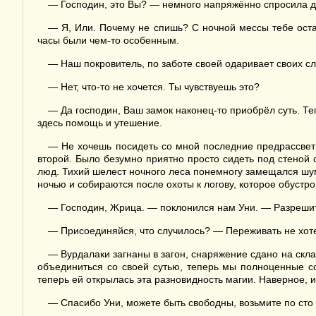
— Господин, это Вы? — немного напряжённо спросила д
— Я, Или. Почему не спишь? С ночной мессы тебе ост
часы были чем-то особенным.
— Наш покровитель, по заботе своей одаривает своих с
— Нет, что-то не хочется. Ты чувствуешь это?
— Да господин, Ваш замок наконец-то приобрёл суть. Теп
здесь помощь и утешение.
— Не хочешь посидеть со мной последние предрассветн
второй. Было безумно приятно просто сидеть под стеной 
люд. Тихий шелест ночного леса понемногу замещался шу
ночью и собираются после охоты к логову, которое обустр
— Господин, Жрица. — поклонился нам Уни. — Разреши
— Присоединяйся, что случилось? — Переживать не хот
— Вурдалаки загнаны в загон, снаряжение сдано на скл
объединиться со своей сутью, теперь мы полноценные со
теперь ей открылась эта разновидность магии. Наверное, и
— Спасибо Уни, можете быть свободны, возьмите по сто 