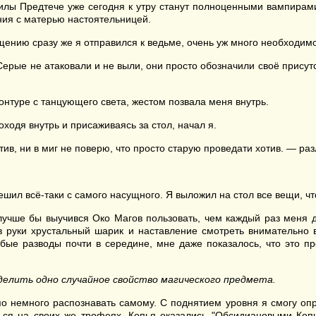
илы Предтече уже сегодня к утру станут полноценными вампирами
ния с матерью настоятельницей.
ению сразу же я отправился к ведьме, очень уж много необходимо
Серые не атаковали и не выли, они просто обозначили своё присут
контуре с танцующего света, жестом позвала меня внутрь.
ходя внутрь и присаживаясь за стол, начал я.
тив, ни в миг не поверю, что просто старую проведати хотив. — раз
шил всё-таки с самого насущного. Я выложил на стол все вещи, чт
 лучше бы выучився Око Магов пользовать, чем каждый раз меня дё
 в руки хрустальный шарик и наставление смотреть внимательно 
убые разводы почти в середине, мне даже показалось, что это п
делить одно случайное свойство магического предмета.
о немного распознавать самому. С поднятием уровня я смогу опр
ться на своих же трофеях. Копья оказались "Обсидиановыми Коп