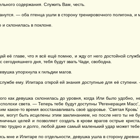
ельного содержания. Служить Вам, честь.
анутся. — оба птенца ушли в сторону тренировочного полигона, и 
и склонилась в поклоне.
ай её главе, что я всё ещё помню, и жду от него достойной служб
 сегодняшнего дня, тебя будут звать Чади, свободна.
вушка упорхнула к гильдии магов.
службе ему. Илитара открой ей знания доступные для её ступени.
го как девушка склонилась до уровня, когда Или было удобно, н
полохи света. — Теперь тебе будут доступны 'Регенерация Масс', '
им какое-то время восстанавливать своё здоровье. 'Святая Кровь'
, могут быть исцелены этим заклинанием, но после него ты не бу
ничных целей и позволяет создать в крови врагов острые кристал
во трудно и долго, любой даже самый маленький удар может тебе 
сь мне и Илитаре по отдельности, девушка ушла в сторону древни.