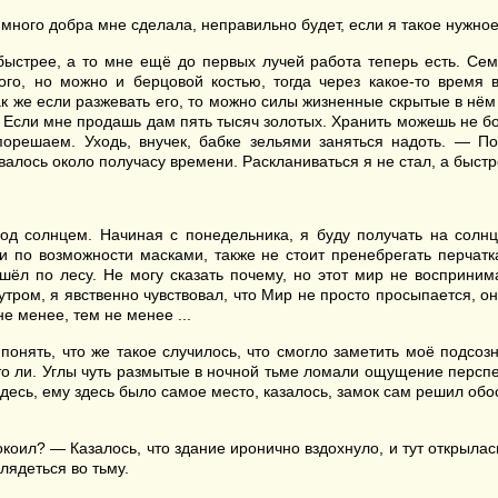
 много добра мне сделала, неправильно будет, если я такое нужное
обыстрее, а то мне ещё до первых лучей работа теперь есть. Се
ного, но можно и берцовой костью, тогда через какое-то время 
к же если разжевать его, то можно силы жизненные скрытые в нём 
я. Если мне продашь дам пять тысяч золотых. Хранить можешь не б
орешаем. Уходь, внучек, бабке зельями заняться надоть. — 
валось около получасу времени. Раскланиваться я не стал, а быст
од солнцем. Начиная с понедельника, я буду получать на солнц
 по возможности масками, также не стоит пренебрегать перчаткам
 шёл по лесу. Не могу сказать почему, но этот мир не восприним
утром, я явственно чувствовал, что Мир не просто просыпается, о
е менее, тем не менее ...
понять, что же такое случилось, что смогло заметить моё подсо
о ли. Углы чуть размытые в ночной тьме ломали ощущение перспе
десь, ему здесь было самое место, казалось, замок сам решил обос
окоил? — Казалось, что здание иронично вздохнуло, и тут открыла
лядеться во тьму.