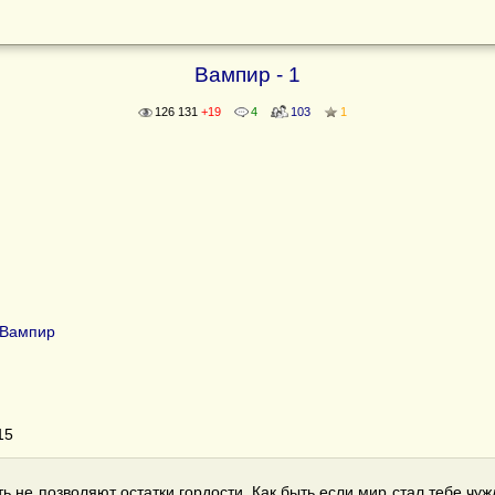
Вампир - 1
126 131
+19
4
103
1
 Вампир
15
 не позволяют остатки гордости. Как быть если мир стал тебе чужд