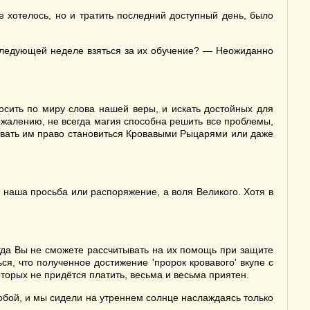
е хотелось, но и тратить последний доступный день, было
 следующей неделе взяться за их обучение? — Неожиданно
осить по миру слова нашей веры, и искать достойных для
ожалению, не всегда магия способна решить все проблемы,
овать им право становиться Кровавыми Рыцарями или даже
е наша просьба или распоряжение, а воля Великого. Хотя в
огда Вы не сможете рассчитывать на их помощь при защите
я, что полученное достижение 'пророк кровавого' вкупе с
торых не придётся платить, весьма и весьма приятен.
обой, и мы сидели на утреннем солнце наслаждаясь только