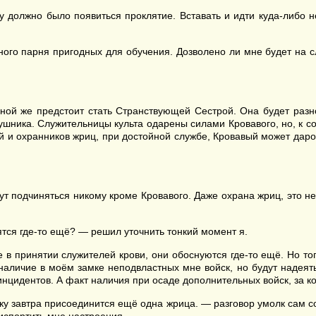
у должно было появиться проклятие. Вставать и идти куда-либо н
ного парня пригодных для обучения. Дозволено ли мне будет на
ной же предстоит стать Странствующей Сестрой. Она будет разн
лушника. Служительницы культа одарены силами Кровавого, но, к с
ей и охранников жриц, при достойной службе, Кровавый может дар
дут подчиняться никому кроме Кровавого. Даже охрана жриц, это н
тся где-то ещё? — решил уточнить тонкий момент я.
те в принятии служителей крови, они обоснуются где-то ещё. Но т
наличие в моём замке неподвластных мне войск, но будут надеятьс
цидентов. А факт наличия при осаде дополнительных войск, за ко
ку завтра присоединится ещё одна жрица. — разговор умолк сам с