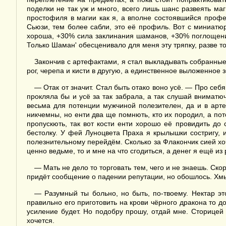
поделки не так уж и много, всего лишь шанс развеять ма
простофиля в магии как я, а вполне состоявшийся проф
Сьюзи, тем более сабли, это её профиль. Вот с миниатю
хороша, +30% сила заклинания шаманов, +30% поглощения
Только Шаман' обесценивало для меня эту тряпку, разве т
Закончив с артефактами, я стал выкладывать собранные 
рог, черепа и кисти в другую, а единственное выложенное 
— Отак от значит. Стал быть отако воно усё. — Про себя
прокляла бы и усё за так забрала, а так слушай вниматюч
весьма для потенции мужчиной полезителен, да и в арте
никчемны, но енти два ще помнють, кто их породил, а п
пропускють, так вот кости енти хорошо её провидить до 
бестолку. У фей Луноцвета Праха я крылышки состригу, и
полезнительному перейдём. Сколько за Флакончик сией хоч
ценно ведьме, то и мне на что сгодиться, а денег я ещё из
— Мать не дело то торговать тем, чего и не знаешь. Ско
придёт сообщение о падении репутации, но обошлось. Хмыкн
— Разумный ты больно, но быть, по-твоему. Нектар эт
правильно его приготовить на крови чёрного дракона то д
усиление будет. Но подобру прошу, отдай мне. Сторицей 
хочется.