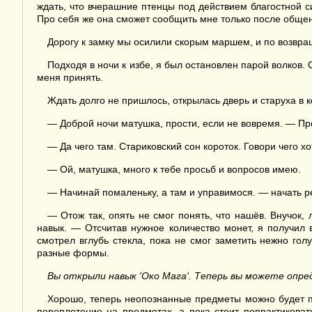
ждать, что вчерашние птенцы под действием благостной с
Про себя же она сможет сообщить мне только после обще
Дорогу к замку мы осилили скорым маршем, и по возвращ
Подходя в ночи к избе, я был остановлен парой волков. 
меня принять.
Ждать долго не пришлось, открылась дверь и старуха в 
— Доброй ночи матушка, прости, если не вовремя. — Про
— Да чего там. Стариковский сон короток. Говори чего хо
— Ой, матушка, много к тебе просьб и вопросов имею.
— Начинай помаленьку, а там и управимося. — начать ре
— Отож так, опять не смог понять, что нашёв. Внучок,
навык. — Отсчитав нужное количество монет, я получил
смотрел вглубь стекла, пока не смог заметить нежно гол
разные формы.
Вы открыли навык 'Око Мага'. Теперь вы можете опре
Хорошо, теперь неопознанные предметы можно будет п
переплетение на предметах, а пока стоит попрактикова