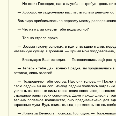
— Не стоит Господин, наша служба не требует дополнит
— Хорошо, не задерживаю вас, пусть только девушки ост
Вампира приблизилась по первому моему распоряжению 
— Что из магии смерти тебе подвластно?
— Только стрела праха.
— Возьми тысячу золотых, и иди в гильдию магов, перед
названную сумму, я добавил. — Прими мои поздравление, с
— Благодарю Вас господин. — Поклонившись ещё раз, де
— Теперь к тебе Дай, волею Предка, ты продвинулась в 
вставая, лишь головой.
— Поздравляю тебя сестра. Наклони голову. — После то
свою ладонь ей на лоб. Из-под ладони полились багряные с
усилить жизненные силы крови твоих союзников, позволяя 
страшные раны твоих союзников. Даже находящиеся у грани
весьма полезное волшебство, оно предназначено для еди
страшные муки. Будь внимательна, применять это волшебст
— Жизнь за Вечность. Госпожа, Господин. — Поклонивши