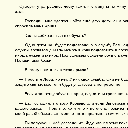
Сумерки утра рвались лоскутками, и с минуты на минут
жаль.
— Господин, мне удалось найти ещё двух девушек и од
спросила меня жрица.
— Как ты собираешься их обучать?
— Одна девушка, будет подготовлена в службу Вам, од
службы Кровавому. Мальчика же я хочу подготовить в пос
иногда нужен и клинок. Послушникам суждена роль страж
Паладинами Крови.
— Я смогу нанять их в свою армию?
— Простите Лорд, но нет. У них своя судьба. Они не бу
защите святых мест они будут участвовать непременно.
— Если я запрещу обучать парня, служители крови появя
— Да, Господин, это воля Кровавого, и если Вы откаже
вашего замка. — Понятно, хотя мне и не очень нравится 
моей расой обезопасят меня от потенциально возможных ин
— Ты получаешь моё дозволение. Жду, что к моему войс