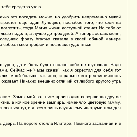
 тебе средство утаю.
мечко это посадить можно, но удобрить непременно мукой
вырастет ещё один Луноцвет, послабее того, что феи на
поглотить, тогда Магия жизни доступной станет. Но тебе от
ольше недели, а лучше до трёх дней. А теперь оставь меня,
Последнюю фразу Агафья сказала в своей обчной манере
ро собрал свои трофеи и поспешил удалиться.
е урон, да и боль будет вполне себе не шуточная. Надо
и. Сейчас же 'часы сказки', как я окрестил для себя тот
ался мной больше как игра, и раньше его реалистичность
н оживает. Никаких внешних отличий от любого другого утра
знание. Замок мой вот тьме производил совершенно другое
ктив, а ночное зрение вампира, изменяло цветовую гамму.
новаться тут, и я всего лишь служил ему инструментом для
сь дверь. На пороге стояла Илитара. Немного заспанная и в