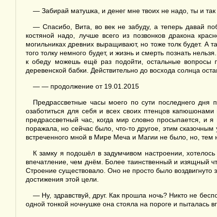
— Забирай матушка, и денег мне твоих не надо, ты и так
— Спасибо, Вита, во век не забуду, а теперь давай п
костяной надо, лучше всего из позвонков дракона крас
могильниках древних выращивают, но тоже толк будет. А та
того толку немного будет, и жизнь и смерть познать нельз
к обеду можешь ещё раз подойти, остальные вопросы п
деревенской бабки. Действительно до восхода солнца оста
— — продолжение от 19.01.2015
Предрассветные часы моего по сути последнего дня п
озаботиться для себя и всех своих птенцов капюшонами и
предрассветный час, когда мир словно просыпается, и я
поражала, но сейчас было, что-то другое, этим сказочным 
встреченного мной в Мире Меча и Магии не было, но, тем н
К замку я подошёл в задумчивом настроении, хотелось 
впечатление, чем днём. Более таинственный и изящный чт
Строение существовало. Оно не просто было воздвигнуто з
достижения этой цели.
— Ну, здравствуй, друг. Как прошла ночь? Никто не бесп
одной тонкой ночнушке она стояла на пороге и пыталась вг