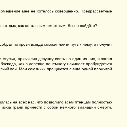
 помещение мне не хотелось совершенно. Предрассветные
ен отдых, как остальным смертным. Вы не войдёте?
обрат по крови всегда сможет найти путь к нему, и получит
тулья, пригласив девушку сесть на один из них, я занял
ебосвода, как в деревне понемногу начинает пробуждаться
олчий вой. Мои союзники прощаются с ещё одной прожитой
илась на всех нас, что позволило всем птенцам полностью
 из-за грани принести с собой немного эманаций смерти,