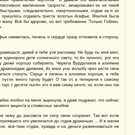
ассивное заклинание 'скорость', зачаровывал их не такой
быстрыми, следовательно, смертоносными, отдам ка я их
, пришлось отдавать триста золотых Агафье. Мантия была
ану. Всё бы здорово, но вот требование 'Только Гоблин,
е.
фья оживилась, печень и сердце сразу отложила в сторону,
правишься, давай я тебе усё расскажу. Не будь ты мне мил,
 единороги дети солнечного свету, то ён лунного, рог его
иру дюже хорошо собираеть. Черепа Вурдалаков в алхимии
драконидам древним, йх маги усю волшбу чрез кисти свои
виться стануть. Серце и печень в алхимии хороши, а тебе
пусти, много проку будет. О так от, а теперючи к самому
рг с десяти тысяч это я вам скажу нечто, но если оно так
Бабка злобно на меня зыркнула, я даже подумал, что сейчас
кого акцента и словесных загибов.
я чему до рассвета он силу свою сохранит. Так вот если
риявшего его увеличатся до годов драконьих.... И в магии
ое, всё-таки отдам, правда и на деньги размениваться не