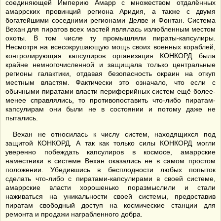
соединяющей Империю Амарр с множеством отдалённых
амаррских провинций региона Аридия, а также с двумя
богатейшими соседними регионами Делве и Фонтан. Система
Вехан для пиратов всех мастей являлась излюбленным местом
охоты. В том числе ту промышляли пираты-капсулиры.
Несмотря на всесокрушающую мощь своих военных кораблей,
контролирующая капсулиров организация КОНКОРД была
крайне немногочисленной и защищала только центральные
регионы галактики, отдавая безопасность окраин на откуп
местным властям. Фактически это означало, что если с
обычными пиратами власти периферийных систем ещё более-
менее справлялись, то противопоставить что-либо пиратам-
капсулирам они были не в состоянии и потому даже не
пытались.
Вехан не относилась к числу систем, находящихся под
защитой КОНКОРД. А так как только силы КОНКОРД могли
уверенно побеждать капсулиров в космосе, амаррские
наместники в системе Вехан оказались не в самом простом
положении. Убедившись в бесплодности любых попыток
сделать что-либо с пиратами-капсулирами в своей системе,
амаррские власти хорошенько поразмыслили и стали
наживаться на уникальности своей системы, предоставив
пиратам свободный доступ на космические станции для
ремонта и продажи награбленного добра.