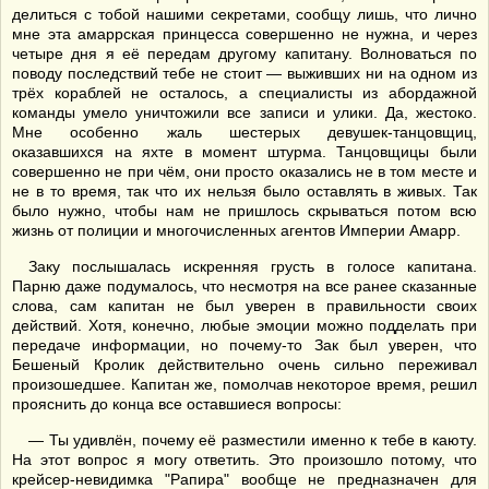
делиться с тобой нашими секретами, сообщу лишь, что лично
мне эта амаррская принцесса совершенно не нужна, и через
четыре дня я её передам другому капитану. Волноваться по
поводу последствий тебе не стоит — выживших ни на одном из
трёх кораблей не осталось, а специалисты из абордажной
команды умело уничтожили все записи и улики. Да, жестоко.
Мне особенно жаль шестерых девушек-танцовщиц,
оказавшихся на яхте в момент штурма. Танцовщицы были
совершенно не при чём, они просто оказались не в том месте и
не в то время, так что их нельзя было оставлять в живых. Так
было нужно, чтобы нам не пришлось скрываться потом всю
жизнь от полиции и многочисленных агентов Империи Амарр.
Заку послышалась искренняя грусть в голосе капитана.
Парню даже подумалось, что несмотря на все ранее сказанные
слова, сам капитан не был уверен в правильности своих
действий. Хотя, конечно, любые эмоции можно подделать при
передаче информации, но почему-то Зак был уверен, что
Бешеный Кролик действительно очень сильно переживал
произошедшее. Капитан же, помолчав некоторое время, решил
прояснить до конца все оставшиеся вопросы:
— Ты удивлён, почему её разместили именно к тебе в каюту.
На этот вопрос я могу ответить. Это произошло потому, что
крейсер-невидимка "Рапира" вообще не предназначен для