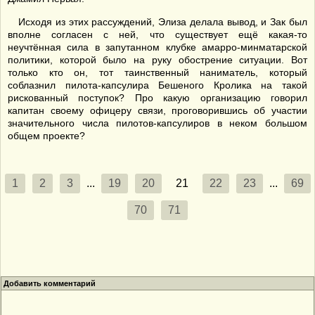
Исходя из этих рассуждений, Элиза делала вывод, и Зак был
вполне согласен с ней, что существует ещё какая-то
неучтённая сила в запутанном клубке амарро-минматарской
политики, которой было на руку обострение ситуации. Вот
только кто он, тот таинственный наниматель, который
соблазнил пилота-капсулира Бешеного Кролика на такой
рискованный поступок? Про какую организацию говорил
капитан своему офицеру связи, проговорившись об участии
значительного числа пилотов-капсулиров в неком большом
общем проекте?
1
2
3
...
19
20
21
22
23
...
69
70
71
Добавить комментарий