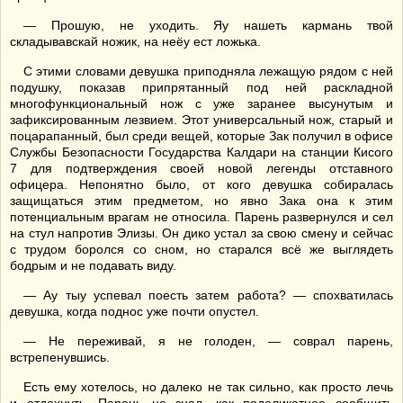
— Прошую, не уходить. Яу нашеть кармань твой
складывавскай ножик, на неёу ест ложька.
С этими словами девушка приподняла лежащую рядом с ней
подушку, показав припрятанный под ней раскладной
многофункциональный нож с уже заранее высунутым и
зафиксированным лезвием. Этот универсальный нож, старый и
поцарапанный, был среди вещей, которые Зак получил в офисе
Службы Безопасности Государства Калдари на станции Кисого
7 для подтверждения своей новой легенды отставного
офицера. Непонятно было, от кого девушка собиралась
защищаться этим предметом, но явно Зака она к этим
потенциальным врагам не относила. Парень развернулся и сел
на стул напротив Элизы. Он дико устал за свою смену и сейчас
с трудом боролся со сном, но старался всё же выглядеть
бодрым и не подавать виду.
— Ау тыу успевал поесть затем работа? — спохватилась
девушка, когда поднос уже почти опустел.
— Не переживай, я не голоден, — соврал парень,
встрепенувшись.
Есть ему хотелось, но далеко не так сильно, как просто лечь