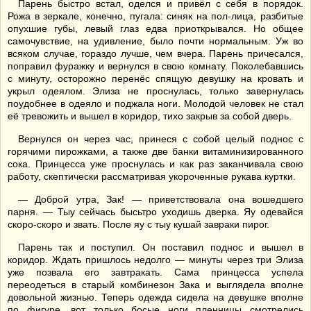
Парень быстро встал, оделся и привёл с себя в порядок.
Рожа в зеркале, конечно, пугала: синяк на пол-лица, разбитые
опухшие губы, левый глаз едва приоткрывался. Но общее
самочувствие, на удивление, было почти нормальным. Уж во
всяком случае, гораздо лучше, чем вчера. Парень причесался,
поправил фуражку и вернулся в свою комнату. Поколебавшись
с минуту, осторожно перенёс спящую девушку на кровать и
укрыл одеялом. Элиза не проснулась, только завернулась
поудобнее в одеяло и поджала ноги. Молодой человек не стал
её тревожить и вышел в коридор, тихо закрыв за собой дверь.
Вернулся он через час, принеся с собой целый поднос с
горячими пирожками, а также две банки витаминизированного
сока. Принцесса уже проснулась и как раз заканчивала свою
работу, скептически рассматривая укороченные рукава куртки.
— Доброй утра, Зак! — приветствовала она вошедшего
парня. — Тыу сейчась бысьтро уходишь дверка. Яу одевайся
скоро-скоро и звать. После яу с тыу кушай завраки пирог.
Парень так и поступил. Он поставил поднос и вышел в
коридор. Ждать пришлось недолго — минуты через три Элиза
уже позвала его завтракать. Сама принцесса успела
переодеться в старый комбинезон Зака и выглядела вполне
довольной жизнью. Теперь одежда сидела на девушке вполне
по фигуре, вот только босые ноги пленницы смотрелись