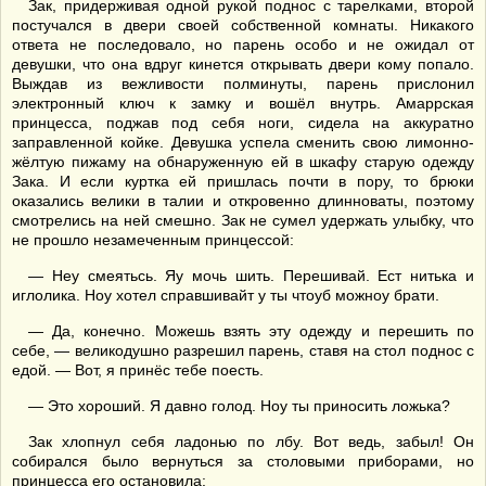
Зак, придерживая одной рукой поднос с тарелками, второй
постучался в двери своей собственной комнаты. Никакого
ответа не последовало, но парень особо и не ожидал от
девушки, что она вдруг кинется открывать двери кому попало.
Выждав из вежливости полминуты, парень прислонил
электронный ключ к замку и вошёл внутрь. Амаррская
принцесса, поджав под себя ноги, сидела на аккуратно
заправленной койке. Девушка успела сменить свою лимонно-
жёлтую пижаму на обнаруженную ей в шкафу старую одежду
Зака. И если куртка ей пришлась почти в пору, то брюки
оказались велики в талии и откровенно длинноваты, поэтому
смотрелись на ней смешно. Зак не сумел удержать улыбку, что
не прошло незамеченным принцессой:
— Неу смеятьсь. Яу мочь шить. Перешивай. Ест нитька и
иглолика. Ноу хотел справшивайт у ты чтоуб можноу брати.
— Да, конечно. Можешь взять эту одежду и перешить по
себе, — великодушно разрешил парень, ставя на стол поднос с
едой. — Вот, я принёс тебе поесть.
— Это хороший. Я давно голод. Ноу ты приносить ложька?
Зак хлопнул себя ладонью по лбу. Вот ведь, забыл! Он
собирался было вернуться за столовыми приборами, но
принцесса его остановила: