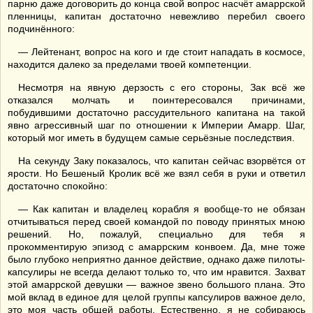
парню даже договорить до конца свой вопрос насчёт амаррской
пленницы, капитан достаточно невежливо перебил своего
подчинённого:
— Лейтенант, вопрос на кого и где стоит нападать в космосе,
находится далеко за пределами твоей компетенции.
Несмотря на явную дерзость с его стороны, Зак всё же
отказался молчать и поинтересовался причинами,
побудившими достаточно рассудительного капитана на такой
явно агрессивный шаг по отношении к Империи Амарр. Шаг,
который мог иметь в будущем самые серьёзные последствия.
На секунду Заку показалось, что капитан сейчас взорвётся от
ярости. Но Бешеный Кролик всё же взял себя в руки и ответил
достаточно спокойно:
— Как капитан и владелец корабля я вообще-то не обязан
отчитываться перед своей командой по поводу принятых мною
решений. Но, пожалуй, специально для тебя я
прокомментирую эпизод с амаррским конвоем. Да, мне тоже
было глубоко неприятно данное действие, однако даже пилоты-
капсулиры не всегда делают только то, что им нравится. Захват
этой амаррской девушки — важное звено большого плана. Это
мой вклад в единое для целой группы капсулиров важное дело,
это моя часть общей работы. Естественно, я не собираюсь