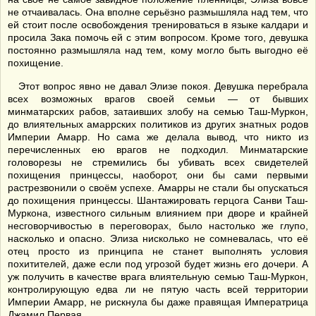
не отчаивалась. Она вполне серьёзно размышляла над тем, что
ей стоит после освобождения тренироваться в языке калдари и
просила Зака помочь ей с этим вопросом. Кроме того, девушка
постоянно размышляла над тем, кому могло быть выгодно её
похищение.
Этот вопрос явно не давал Элизе покоя. Девушка перебрала
всех возможных врагов своей семьи — от бывших
минматарских рабов, затаивших злобу на семью Таш-Муркон,
до влиятельных амаррских политиков из других знатных родов
Империи Амарр. Но сама же делала вывод, что никто из
перечисленных ею врагов не подходил. Минматарские
головорезы не стремились бы убивать всех свидетелей
похищения принцессы, наоборот, они бы сами первыми
растрезвонили о своём успехе. Амарры не стали бы опускаться
до похищения принцессы. Шантажировать герцога Санви Таш-
Муркона, известного сильным влиянием при дворе и крайней
несговорчивостью в переговорах, было настолько же глупо,
насколько и опасно. Элиза нисколько не сомневалась, что её
отец просто из принципа не станет выполнять условия
похитителей, даже если под угрозой будет жизнь его дочери. А
уж получить в качестве врага влиятельную семью Таш-Муркон,
контролирующую едва ли не пятую часть всей территории
Империи Амарр, не рискнула бы даже правящая Императрица
Джамил Первая.