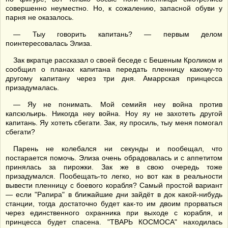
совершенно неуместно. Но, к сожалению, запасной обуви у
парня не оказалось.
— Тыу говорить капитань? — первым делом
поинтересовалась Элиза.
Зак вкратце рассказал о своей беседе с Бешеным Кроликом и
сообщил о планах капитана передать пленницу какому-то
другому капитану через три дня. Амаррская принцесса
призадумалась.
— Яу не понимать. Мой семийя неу война против
капсюльирь. Никогда неу война. Ноу яу не захотеть другой
капитань. Яу хотеть сбегати. Зак, яу просиль, тыу меня помогал
сбегати?
Парень не колебался ни секунды и пообещал, что
постарается помочь. Элиза очень обрадовалась и с аппетитом
принялась за пирожки. Зак же в свою очередь тоже
призадумался. Пообещать-то легко, но вот как в реальности
вывести пленницу с боевого корабля? Самый простой вариант
— если "Рапира" в ближайшие дни зайдёт в док какой-нибудь
станции, тогда достаточно будет как-то им двоим прорваться
через единственного охранника при выходе с корабля, и
принцесса будет спасена. "ТВАРЬ КОСМОСА" находилась