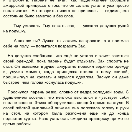
и отдохнуть. Парень не знал, как поделикатнее сообщить
амаррской принцессе о том, что он сильно устал и уже просто
выключается. Но говорить ничего не пришлось — видимо, его
состояние было заметно и без слов.
— Тыу уставаль. Тыу лежать сон, — указала девушка рукой
на подушку.
— А как же ты? Лучше ты ложись на кровати, а я постелю
себе на полу, — попытался возразить Зак.
Но девушка сообщила, что ещё не устала и хочет заняться
своей одеждой, пока парень будет отдыхать. Зак спорить не
стал. Он вымылся в душе, аккуратно повесил верхнюю одежду
и, улучив момент, когда принцесса стояла к нему спиной,
прошмыгнул на кровать и укрылся одеялом. Заснул он даже
быстрее, чем голова коснулась подушки.
Проснулся парень резко, словно от ведра холодной воды. С
удивлением осознал, что неплохо выспался и чувствует себя
вполне сносно. Элиза обнаружилась спящей прямо на стуле. В
своей жёлтой цыплячьей пижаме она положила голову и руки
на стол, на котором была разложена ещё не до конца
подшитая куртка. Явно усталость сморила принцессу прямо во
время работы.