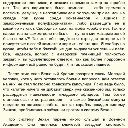
содержания пленников, и никаких тюремных камер на корабле
нет. Так что вариантов было немного — либо временно
поселить девушку в неотапливаемом холодном трюме или на
складе при кухне среди контейнеров и ящиков с
замороженными полуфабрикатами, либо размещать её в
какой-то из кают. Свободных кают на моём корабле нет. Так что
вариантов на самом деле не было — ну не к минматарам же её
было селить?! Так что тебе придётся четыре дня потерпеть её
присутствие в своей комнате и кормить её эти дни. Я сообщу на
кухню, чтобы тебе в ближайшие дни выдавали усиленный паёк.
Всё, надеюсь, вопрос с амаррской пленницей полностью
закрыт, и ты удовлетворён ответом, так как более подробной
информации всё равно не будет. Я и так сказал лишнее.
После этих слов Бешеный Кролик разорвал связь. Молодой
человек, хотя у него оставалось больше вопросов, чем ответов
на них, не стал повторно тревожить капсулира. Ясно ведь было,
что капитан ничего не добавит сверх уже сказанного им, только
рассердится навязчивости младшего офицера. Тем более
становилось не до разговоров — в самые ближайшие минуты
предстояла активная работа, так как корабль покидал систему
Зинкон, приближаясь к звёздным вратам в систему Вехан.
Про систему Вехан парень много слышал в Военной
Академии. Она являлась ключевой звёздной системой,