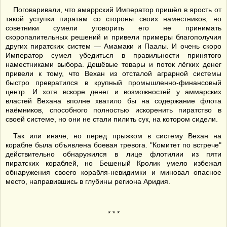
Поговаривали, что амаррский Император пришёл в ярость от
такой уступки пиратам со стороны своих наместников, но
советники сумели уговорить его не принимать
скоропалительных решений и привели примеры благополучия
других пиратских систем — Амамаки и Паалы. И очень скоро
Император сумел убедиться в правильности принятого
наместниками выбора. Дешёвые товары и поток лёгких денег
привели к тому, что Вехан из отсталой аграрной системы
быстро превратился в крупный промышленно-финансовый
центр. И хотя вскоре денег и возможностей у аммарских
властей Вехана вполне хватило бы на содержание флота
наёмников, способного полностью искоренить пиратство в
своей системе, но они не стали пилить сук, на котором сидели.
Так или иначе, но перед прыжком в систему Вехан на
корабле была объявлена боевая тревога. "Комитет по встрече"
действительно обнаружился в лице флотилии из пяти
пиратских кораблей, но Бешеный Кролик умело избежал
обнаружения своего корабля-невидимки и миновал опасное
место, направившись в глубины региона Аридия.
* * *