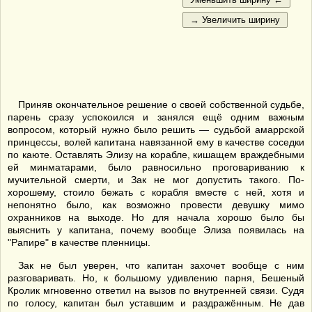
Приняв окончательное решение о своей собственной судьбе,
парень сразу успокоился и занялся ещё одним важным
вопросом, который нужно было решить — судьбой амаррской
принцессы, волей капитана навязанной ему в качестве соседки
по каюте. Оставлять Элизу на корабле, кишащем враждебными
ей минматарами, было равносильно проговариванию к
мучительной смерти, и Зак не мог допустить такого. По-
хорошему, стоило бежать с корабля вместе с ней, хотя и
непонятно было, как возможно провести девушку мимо
охранников на выходе. Но для начала хорошо было бы
выяснить у капитана, почему вообще Элиза появилась на
"Рапире" в качестве пленницы.
Зак не был уверен, что капитан захочет вообще с ним
разговаривать. Но, к большому удивлению парня, Бешеный
Кролик мгновенно ответил на вызов по внутренней связи. Судя
по голосу, капитан был уставшим и раздражённым. Не дав