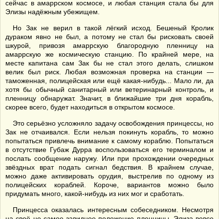
сейчас в амаррском космосе, и любая станция стала бы для
Элизы надёжным убежищем.
Но Зак не верил в такой лёгкий исход. Бешеный Кролик
дураком явно не был, а потому не стал бы рисковать своей
шкурой, привозя амаррскую благородную пленницу на
амаррскую же космическую станцию. По крайней мере, на
месте капитана сам Зак бы не стал этого делать, слишком
велик был риск. Любая возможная проверка на станции —
таможенная, полицейская или ещё какая-нибудь... Мало ли, да
хотя бы обычный санитарный или ветеринарный контроль, и
пленницу обнаружат. Значит, в ближайшие три дня корабль,
скорее всего, будет находиться в открытом космосе.
Это серьёзно усложняло задачу освобождения принцессы, но
Зак не отчаивался. Если нельзя покинуть корабль, то можно
попытаться привлечь внимание к самому кораблю. Попытаться
в отсутствие Губаж Дурра воспользоваться его терминалом и
послать сообщение наружу. Или при прохождении очередных
звёздных врат подать сигнал бедствия. В крайнем случае,
можно даже активировать орудия, выстрелив по одному из
полицейских кораблей. Короче, вариантов можно было
придумать много, какой-нибудь из них мог и сработать.
Принцесса оказалась интересным собеседником. Несмотря
на своё не самое завидное положение пленницы, Элиза вовсе