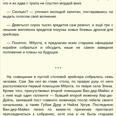
что я их едва с трапа не спустил мордой вниз.
— Сколько? — уточнил молодой капитан, постаравшись не
выдать голосом своё волнение.
— Девятьсот сорок тысяч кредитов сам ремонт, и ещё три с
лишним миллиона кредитов покупка новых боевых дронов для
крейсера.
— Понятно. Мбунта, я предлагаю всем старшим офицерам
корабля собраться и обсудить наше не самое завидное
положение и планы на будущее.
* * *
На совещании в пустой столовой крейсера собралось семь
человек. Сам Зак сел во главе стола, по правую руку от него
расположился первый помощник Мбунта, по левую села Элиза.
Кроме того, присутствовал второй помощник Ван-дер-Майен и
с ним ещё один галленте — бывший второй инженер Кир-дю-
Дойль, занявший пост главного инженера после гибели своего
начальника, а также Губаж Дурр и Найла Ургуж. Последнюю
Ван-дер-Майен лично по каким-то причинам пригласил
присоединиться к собранию, хотя она и не была старшим