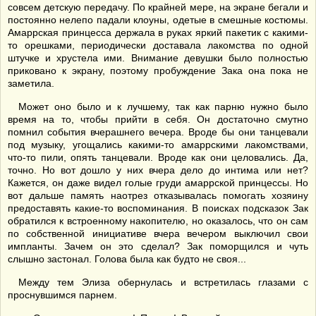
совсем детскую передачу. По крайней мере, на экране бегали и
постоянно нелепо падали клоуны, одетые в смешные костюмы.
Амаррская принцесса держала в руках яркий пакетик с какими-
то орешками, периодически доставала лакомства по одной
штучке и хрустела ими. Внимание девушки было полностью
приковано к экрану, поэтому пробуждение Зака она пока не
заметила.
Может оно было и к лучшему, так как парню нужно было
время на то, чтобы прийти в себя. Он достаточно смутно
помнил события вчерашнего вечера. Вроде бы они танцевали
под музыку, угощались какими-то амаррскими лакомствами,
что-то пили, опять танцевали. Вроде как они целовались. Да,
точно. Но вот дошло у них вчера дело до интима или нет?
Кажется, он даже видел голые груди амаррской принцессы. Но
вот дальше память наотрез отказывалась помогать хозяину
предоставять какие-то воспоминания. В поисках подсказок Зак
обратился к встроенному накопителю, но оказалось, что он сам
по собственной инициативе вчера вечером выключил свои
импланты. Зачем он это сделал? Зак поморщился и чуть
слышно застонал. Голова была как будто не своя...
Между тем Элиза обернулась и встретилась глазами с
проснувшимся парнем.