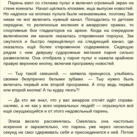
Парень взял со стелажа пульт и включил огромный экран на
стене комнаты. Начал щёлкать кпоками, ища выпуски новостей.
Но надписи на кпопках пульта были незнакомыми, поэтому Зак
никак не мог включить нужный канал. Попадались то детские
передачи, то религионые моления в амаррских храмах, то
спортивные бои гладиаторов на арене. Когда на очередном
включённом им канале оказалась откровенная порнуха, Зак
смутился и быстро перещёлкнул на следующий канал, где
оказалось ещё более откровенное содержимое. Сидящую
рядом с ним девушку судорожные метания парня сильно
развеселили. Она отобрала у парня пульт и нажала крайнюю
правую верхнюю кнопку, включив программу новостей.
— Тыу такой смешной, — заявила принцесса, улыбаясь
своими безупречно белыми зубами. — Тыу нужно быль
включать первый или второй программа. А этоу ведь первый
или второй кнопка! А ты кудау лезть?!
— Да кто же знал, что у вас амарров отсчёт идёт справа-
налево, а не как у всех нормальных людей! — огрызнулся всё
ещё смущающийся и от этого недовольный парень.
Элиза весело рассмеялась. Смеялась она настолько
искренне и заразительно, что парень уже через несколько
секунд не смог сдерживать себя и присоединился к ней. Потом