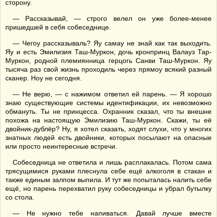
сторону.
— Рассказывай, — строго велел он уже более-менее
пришедшей в себя собеседнице.
— Чегоу рассказываль? Яу самау не знай как так выходить.
Яу и есть Эмилизия Таш-Муркон, дочь кронпринц Валауз Тар-
Муркон, родной племиянница герцогь Санви Таш-Муркон. Яу
тысяча раз свой жизнь проходиль через прямоу всякий разный
сканер. Ноу не сегодня.
— Не верю, — с нажимом ответил ей парень. — Я хорошо
знаю существующие системы идентификации, их невозможно
обмануть. Ты не принцесса. Охранник сказал, что ты внешне
похожа на настоящую Эмилизию Таш-Муркон. Скажи, ты её
двойник-дублёр? Ну, я хотел сказать, ходят слухи, что у многих
знатных людей есть двойники, которых посылают на опасные
или просто неинтересные встречи.
Собеседница не ответила и лишь расплакалась. Потом сама
трясущимися руками плеснула себе ещё алкоголя в стакан и
также единым залпом выпила. И тут же попыталась налить себе
ещё, но парень перехватил руку собеседницы и убрал бутылку
со стола.
— Не нужно тебе напиваться. Давай лучше вместе