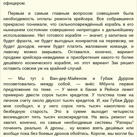
офицером.
Первым и самым главным вопросом совещания была
необходимость оплаты ремонта крейсера. Все собравшиеся
прекрасно понимали, что сильноповреждённый корабль в его
нынешнем состоянии совершенно непригоден к дальнейшему
использованию. Нет готового корабля — значит, у капитана не
будет фрахта, не будет выгодных конкрактов на перевозку, не
будет доходов, нечем будет платить жалование команде, и
лавочку можно закрывать. Оставался, конечно, вариант
продажи крейсера-невидимки и приобретения какого-то более
дешёвого космического корабля, но этот вариант Зак решил
оставить совсем уж на крайний случай.
— Мы тут с Ван-дер-Майеном и Губаж Дурром
посоветовались между собой, — внёс Мбунта первое
предложение по теме. — У меня в банке в Рейнсе лежит
примерно двести сорок тысяч кредитов. У толстяка тоже на
личном счету около двухсот тысяч кредитов. И, как Губаж Дурр
мне сообщил, и у него сорок пять тысяч накоплено на
безбедную старость. Это в сумме выходит четыреста
восемьдесят пять тысяч космокредитов. На весь ремонт не
хватит, конечно, но самые необходимые системы "Рапиры"
починить реально. А дроны... ну можно взять дешёвых или
вообще пока без боевых дронов обойтись. Короче, мы могли бы