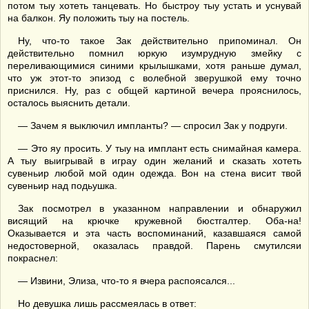
потом тыу хотеть танцевать. Но быстроу тыу устать и уснувай
на балкон. Яу положить тыу на постель.
Ну, что-то такое Зак действительно припоминал. Он
действительно помнил юркую изумрудную змейку с
переливающимися синими крылышками, хотя раньше думал,
что уж этот-то эпизод с волебной зверушкой ему точно
приснился. Ну, раз с общей картиной вечера прояснилось,
осталось выяснить детали.
— Зачем я выключил импланты? — спросил Зак у подруги.
— Это яу просить. У тыу на имплант есть снимайная камера.
А тыу выигрывай в играу один желаний и сказать хотеть
сувеньир любой мой один одежда. Вон на стена висит твой
сувеньир над подьушка.
Зак посмотрел в указанном направлении и обнаружил
висящий на крючке кружевной бюстгалтер. Оба-на!
Оказывается и эта часть воспоминаний, казавшаяся самой
недостоверной, оказалась правдой. Парень смутилсяи
покраснел:
— Извини, Элиза, что-то я вчера распоясался...
Но девушка лишь рассмеялась в ответ: