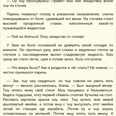
— Оу тыу проснувшись! Привет! Вон пей лекарствоу возле
тыу на столик.
Парень повернул голову в указанном направлении, слегка
поморщившись от боли, сдавившей его виски. На столике стоял
высокий прозрачный стакан, наполненный какой-то
пузырящейся жидкостью.
— Пей не бояться! Этоу лекарство от голова!
У Зака не было оснований не доверять своей соседке по
комнате. Он протянул руку, взял стакан и медленно глоток за
глотком с наслаждением выпил сладковатую жидкость. Ему
сразу же стало легче, шум в голове затих, боль отступила.
— Что вчера было? Как я разделся и лёг спать? Не помню, —
честно признался парень.
— Зак, тыу неу сердиться, но тыу совсем не уметь пить
виноу! — весело рассмеялась Элиза. — Был чьюдный вечер.
Тыу читать мнеу свой стихи. Мыу танцевать и бальоваться.
Кидать подьушка, ктоу первый сбивать стоятая бутылка на стол.
Рисовать картинка краска нау окно. Тыу купить мне живой
крыловатый змейка, а потом мыу с тыу выпускать этот змейка
летай по станция где корабель. Потом яу и тыу играть
головоломька на желаний. Потом мыу опять пить виноу. А