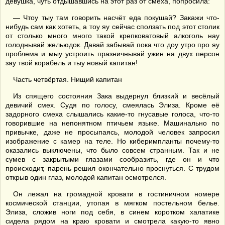
девушка, чуть отдышавшись на этот раз от смеха, попросила:
— Чтоу тыу там говорить насчёт еда покушай? Закажи что-
нибудь сам как хотеть, а тоу яу сейчас сползать под этот столик
от столько много много такой крепковатовый алкоголь нау
голоднывай жельюдок. Давай забывай пока что доу утро про яу
проблема и мыу устроить празничнывай ужин на двух персон
зау твой корабель и тыу новый капитан!
Часть четвёртая. Нищий капитан
Из спящего состояния Зака выдернул близкий и весёлый
девичий смех. Судя по голосу, смеялась Элиза. Кроме её
задорного смеха слышались какие-то гнусавые голоса, что-то
говорившие на непонятном птичьем языке. Машинально по
привычке, даже не просыпаясь, молодой человек запросил
изображение с камер на теле. Но киберимпланты почему-то
оказались выключены, что было совсем странным. Так и не
сумев с закрытыми глазами сообразить, где он и что
происходит, парень решил окончательно проснуться. С трудом
открыв один глаз, молодой капитан осмотрелся.
Он лежал на громадной кровати в гостиничном номере
космической станции, утопая в мягком постельном белье.
Элиза, сложив ноги под себя, в синем коротком халатике
сидела рядом на краю кровати и смотрела какую-то явно