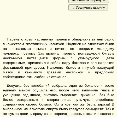
Парень открыл настенную панель и обнаружив за ней бар с
множеством экзотических напитков. Надписи на этикетках были
на незнакомых языках и ничего не говорили молодому
человеку, поэтому Зак вытянул первую попавшуюся бутыль
необычной ветвящейся формы с узумрудного цвета
содержимым, прихватил с собой пару бокалов и сел напротив
фальшивой принцессы. Наполнил ёмкости тягучей пахнущей
мятой и какими-то травами настойкой и предложил
собеседнице взть любой из стаканов.
Девушка без колебаний выбрала один из бокалов и резко
единым махом осушила его, после чего выпучила глаза и
учащенно задышала, пытаясь выровнять дыхание. Зак был
более осторожным и сперва лишь чуть-чуть попробовал
содержимое своего бокала. Ох и крепкая же была зараза! В
выбранном им алкоголе спирта было градусов семьдесят. Так и
не сумев допить сразу свою порцию, парень отставил стакан в