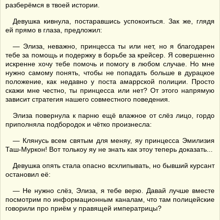
разберёмся в твоей истории.
Девушка кивнула, постаравшись успокоиться. Зак же, глядя
ей прямо в глаза, предложил:
— Элиза, неважно, принцесса ты или нет, но я благодарен
тебе за помощь и подержку в борьбе за крейсер. Я совершенно
искренне хочу тебе помочь и помогу в любом случае. Но мне
нужно самому понять, чтобы не попадать больше в дурацкое
положение, как недавно у поста амаррской полиции. Просто
скажи мне честно, ты принцесса или нет? От этого напрямую
зависит стратегия нашего совместного поведения.
Элиза повернула к парню ещё влажное от слёз лицо, гордо
приполняла подбородок и чётко произнесла:
— Клянусь всем святым для меняу, яу принцесса Эмилизия
Таш-Муркон! Вот толькоу яу не знать как этоу теперь доказать...
Девушка опять стала опасно всхлипывать, но бывший курсант
остановил её:
— Не нужно слёз, Элиза, я тебе верю. Давай лучше вместе
посмотрим по информационным каналам, что там полицейские
говорили про приём у правящей императрицы?