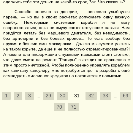
одолжить тебе эти деньги на какой-то срок, Зак. Что скажешь?
— Спасибо, конечно за доверие, — невесело улыбнулся
парень, — но вы в своих расчётах допускаете одну важную
ошибку. Некоторыми системами корабля я не могу
вопрользоваться, пока не выучу соответствующие навыки. Нам
придётся летать без маршевого двигателя, без невидимости,
без артилерии и без боевых дронов... То есть вообще без
оружия и без системы маскировки... Далеко мы сумеем улететь
на таком корыте, да ещё и не полностью отремонтированном?!
А накопители информации с нужными навыками стоят столько,
что даже смета на ремонт "Рапиры" выглядит по сравнению с
этим просто ничтожной. Чтобы полноценно управлять кораблём
как капитану-капсулиру, мне потребуется где-то раздобыть ещё
семнадцать миллионов кредитов на накопители с навыками!
1
2
3
...
29
30
31
32
33
...
69
70
71