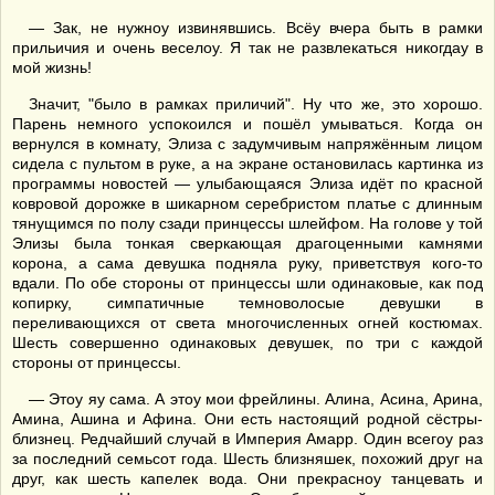
— Зак, не нужноу извинявшись. Всёу вчера быть в рамки
прильичия и очень веселоу. Я так не развлекаться никогдау в
мой жизнь!
Значит, "было в рамках приличий". Ну что же, это хорошо.
Парень немного успокоился и пошёл умываться. Когда он
вернулся в комнату, Элиза с задумчивым напряжённым лицом
сидела с пультом в руке, а на экране остановилась картинка из
программы новостей — улыбающаяся Элиза идёт по красной
ковровой дорожке в шикарном серебристом платье с длинным
тянущимся по полу сзади принцессы шлейфом. На голове у той
Элизы была тонкая сверкающая драгоценными камнями
корона, а сама девушка подняла руку, приветствуя кого-то
вдали. По обе стороны от принцессы шли одинаковые, как под
копирку, симпатичные темноволосые девушки в
переливающихся от света многочисленных огней костюмах.
Шесть совершенно одинаковых девушек, по три с каждой
стороны от принцессы.
— Этоу яу сама. А этоу мои фрейлины. Алина, Асина, Арина,
Амина, Ашина и Афина. Они есть настоящий родной сёстры-
близнец. Редчайший случай в Империя Амарр. Один всегоу раз
за последний семьсот года. Шесть близняшек, похожий друг на
друг, как шесть капелек вода. Они прекрасноу танцевать и