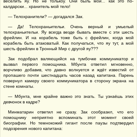
веселить яу. Но не толькоу. Они быль мой... как это по-
калдарски... хранитель мой тело!
— Телохранители? — догадался Зак.
— Да! Телохраньительи. Очень верный и умьелый
телохраньительи. Яу всегда везде бывать вместе с эти шесть
фрейлин. И на корабель тоже быть с фрейлин, когда мой
корабель быть атаковатый. Как получаться, что яу тут, а мой
шесть фрейлин в Тронный Мир с другой яу???
Зак подобрал валяющийся на тумбочке коммуникатор и
вызвал первого помощника. Мбунта ответил мгновенно,
ворчливо добавив, что давно волнуется и ждёт известий от
пропашего почти шестнадцать часов назад капитана. Парень
повернул камеру своего коммуникатора в сторону экрана на
стене комнаты.
— Мбунта, мне крайне важно это знать. Ты узнаёшь этих
девчонок в кадре?
Минматарин ответил не сразу. Зак сообразил, что его
помощнику неприятно вспоминать этот момент своей
биографии. Но темнокожий гигант после паузы подтвердил
подозрения нового капитана: