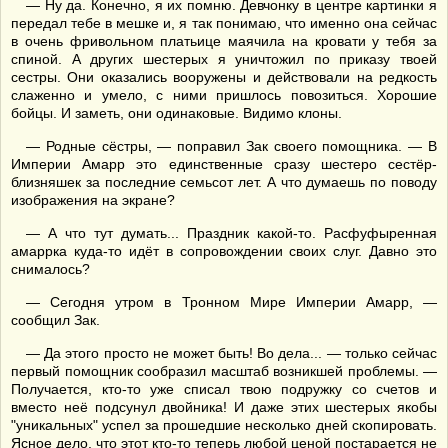
— Ну да. Конечно, я их помню. Девчонку в центре картинки я
передал тебе в мешке и, я так понимаю, что именно она сейчас
в очень фривольном платьице маячила на кровати у тебя за
спиной. А других шестерых я уничтожил по приказу твоей
сестры. Они оказались вооружены и действовали на редкость
слаженно и умело, с ними пришлось повозиться. Хорошие
бойцы. И заметь, они одинаковые. Видимо клоны.
— Родные сёстры, — поправил Зак своего помощника. — В
Империи Амарр это единственные сразу шестеро сестёр-
близняшек за последние семьсот лет. А что думаешь по поводу
изображения на экране?
— А что тут думать... Праздник какой-то. Расфуфыренная
амаррка куда-то идёт в сопровождении своих слуг. Давно это
снималось?
— Сегодня утром в Тронном Мире Империи Амарр, —
сообщил Зак.
— Да этого просто не может быть! Во дела... — только сейчас
первый помощник сообразил масштаб возникшей проблемы. —
Получается, кто-то уже списал твою подружку со счетов и
вместо неё подсунул двойника! И даже этих шестерых якобы
"уникальных" успел за прошедшие несколько дней скопировать.
Ясное дело, что этот кто-то теперь любой ценой постарается не