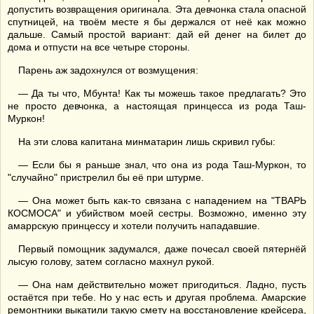
допустить возвращения оригинала. Эта девчонка стала опасной
спутницей, на твоём месте я бы держался от неё как можно
дальше. Самый простой вариант: дай ей денег на билет до
дома и отпусти на все четыре стороны.
Парень аж задохнулся от возмущения:
— Да ты что, Мбунта! Как ты можешь такое предлагать? Это
не просто девчонка, а настоящая принцесса из рода Таш-
Муркон!
На эти слова капитана минматарин лишь скривил губы:
— Если бы я раньше знал, что она из рода Таш-Муркон, то
"случайно" пристрелил бы её при штурме.
— Она может быть как-то связана с нападением на "ТВАРЬ
КОСМОСА" и убийством моей сестры. Возможно, именно эту
амаррскую принцессу и хотели получить нападавшие.
Первый помощник задумался, даже почесал своей пятернёй
лысую голову, затем согласно махнул рукой.
— Она нам действительно может пригодиться. Ладно, пусть
остаётся при тебе. Но у нас есть и другая проблема. Амарские
ремонтники выкатили такую смету на восстановление крейсера,