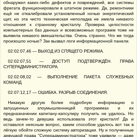
обнаружил каких-либо дефектов и повреждений, все системы
фрегата функционировали в штатном режиме. Да, ремонтники
ещё не откалибровали установленный ночью энергетический
щит, но эта чисто техническая неполадка не имела никакого
отношения к странному кристаллу. Проверка целостности
компьютерных баз данных и всевозможных программ тоже не
выявила никакого вмешательства. Очень странно. Что же тогда
произошло ночью? Зак вызвал логи информационной панели.
02:02:07,46 — ВЫХОД ИЗ СПЯЩЕГО РЕЖИМА.
02:02:07,51 — ДОСТУП ПОДТВЕРЖДЁН. ПРАВА
СУПЕРАДМИНИСТРАТОРА.
02:02:08,02 — ВЫПОЛНЕНИЕ ПАКЕТА СЛУЖЕБНЫХ
КОМАНД.
02:07:12,17 — ОШИБКА. РАЗРЫВ СОЕДИНЕНИЯ.
Никакую другую более подробную информацию о
запущенных злоумышленницей программах и их
предназначении капитану-капсулиру получить не удалось. Но
ведь зачем-то девушка использовала этот кристалл! Да и
оставался неясным вопрос, каким способом удалось вот так в
лёгкую обойти сложную систему авторизации. Ну и полученные
девушкой права "Суперадминистратора" тоже удивили — даже