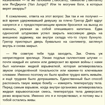
назначения — те же талоканы (Talocans), такмахлы (Takmahls)
или ЯнгДжунги (Yan Jungs)? Или те могучие боги, в которых
верят амарры?
К сожалению, ответа на этот вопрос Зак так и не получил —
всё время удерживавший девушку за плечо Грегор Дайт вдруг
напрягся и с предостерегающим криком бросился на выход из
комнаты, увлекая за собой опешившего капитана. Едва
одноногий штурмовик успел закрыть массивную дверь на
внешнюю задвижку, как внутри склада что-то глухо бухнуло.
Грегор приоткрыл дверь буквально на сантиметр, заглянул
внутрь и снова закрыл.
— Не советую тебе туда заходить, Зак. Очень уж
неприглядное зрелище. Узнаю подлые галлентские штучки —
почти каждый их шпион или диверсант во время войны с нами
был напичкан жидкой взрывчаткой, которая активировалась
звуком определённой тональности или какими-то ключевыми
словами. Именно поэтому их было крайне трудно взять живьём,
и ещё труднее было допрашивать. Единственный был способ
распознать такую живую бомбу — измерять температуру тела.
Перед самым взрывом, когда внутри организма активировалась
жидкая взрывоопасная смесь, температура тела диверсанта
резко возрастала. Именно это я и почувствовал, и потому мы с
тобой остались живы.