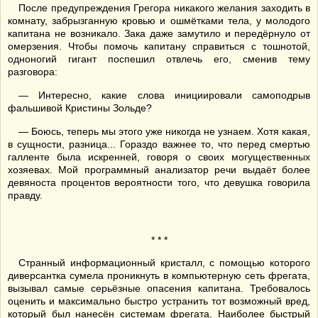
После предупреждения Грегора никакого желания заходить в
комнату, забрызганную кровью и ошмётками тела, у молодого
капитана не возникало. Зака даже замутило и передёрнуло от
омерзения. Чтобы помочь капитану справиться с тошнотой,
одноногий гигант поспешил отвлечь его, сменив тему
разговора:
— Интересно, какие слова инициировали самоподрыв
фальшивой Кристины Зольде?
— Боюсь, теперь мы этого уже никогда не узнаем. Хотя какая,
в сущности, разница... Гораздо важнее то, что перед смертью
галленте была искренней, говоря о своих могущественных
хозяевах. Мой программный анализатор речи выдаёт более
девяноста процентов вероятности того, что девушка говорила
правду.
* * *
Странный информационный кристалл, с помощью которого
диверсантка сумела проникнуть в компьютерную сеть фрегата,
вызывал самые серьёзные опасения капитана. Требовалось
оценить и максимально быстро устранить тот возможный вред,
который был нанесён системам фрегата. Наиболее быстрый