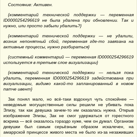
Состояние: Активен.
{комментарий технической поддержки — переменная
ID0000254296619 не была удалена при обновлении. Так и
нужно, или просто забыли удалить?}
{комментарий технической поддержки — не удалили,
возник непонятный сбой, переменная где-то завязана на
активные процессы, нужно разбираться}
{системный комментарий — переменная ID0000254296619
используется в третьем слое визуализации}
{комментарий технической поддержки — нельзя пока
удалить, переменная ID0000254296619 задействована при
визуализации, видимо какой-то запланированный в новом
патче ивент}
Зак понял мало, но всё-таки вздохнул чуть спокойнее —
неведомые могущественные силы решили не убивать пока
Элизу, так как девушка зачем-то им оказалась нужна. Открыв
изображение Элизы, Зак не смог удержаться от горестного
вскрика — всё оказалось гораздо хуже, чем он думал. Организм
девушки был самым серьёзным образом искалечен, на
амаррской принцессе живого места не было из-за незаживших