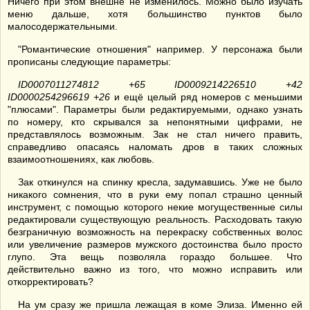
Ничего при этом внешне не изменилось. Можно было изучать
меню дальше, хотя большинство пунктов было
малосодержательными.
"Романтические отношения" например. У персонажа были
прописаны следующие параметры:
ID0007011274812 +65
ID0009214226510 +42
ID0000254296619 +26
и ещё целый ряд номеров с меньшими
"плюсами". Параметры были редактируемыми, однако узнать
по номеру, кто скрывался за непонятными цифрами, не
представлялось возможным. Зак не стал ничего править,
справедливо опасаясь наломать дров в таких сложных
взаимоотношениях, как любовь.
Зак откинулся на спинку кресла, задумавшись. Уже не было
никакого сомнения, что в руки ему попал страшно ценный
инструмент, с помощью которого некие могущественные силы
редактировали существующую реальность. Расходовать такую
безграничную возможность на перекраску собственных волос
или увеличение размеров мужского достоинства было просто
глупо. Эта вещь позволяла гораздо большее. Что
действительно важно из того, что можно исправить или
откорректировать?
На ум сразу же пришла лежащая в коме Элиза. Именно ей