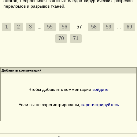
ожогов, несросшихся зашитых следов хирургических разрезов,
переломов и разрывов тканей.
1
2
3
...
55
56
57
58
59
...
69
70
71
Добавить комментарий
Чтобы добавлять комментарии
войдите
Если вы не зарегистрированы,
зарегистрируйтесь