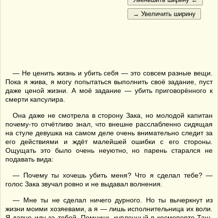
— Не ценить жизнь и убить себя — это совсем разные вещи.
Пока я жива, я могу попытаться выполнить своё задание, пуст
даже ценой жизни. А моё задание — убить приговорённого к
смерти капсулира.
Она даже не смотрела в сторону Зака, но молодой капитан
почему-то отчётливо знал, что внешне расслабленно сидящая
на стуле девушка на самом деле очень внимательно следит за
его действиями и ждёт малейшей ошибки с его стороны.
Ощущать это было очень неуютно, но парень старался не
подавать вида:
— Почему ты хочешь убить меня? Что я сделал тебе? —
голос Зака звучал ровно и не выдавал волнения.
— Мне ты не сделал ничего дурного. Но ты вычеркнут из
жизни моими хозяевами, а я — лишь исполнительница их воли.
Я давно иду за тобой. Помнишь купленный в космопорте Таш-