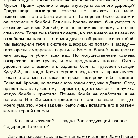
Муркон Прайм сувенир в виде изумрудно-зелёного деревца?
Продавщица выглядела совсем не похожей на меня
нынешнюю, но это была именно я. То деревце было маяком и
одновременно бомбой. Бешеный Кролик должен был умереть в
звёздной системе Хопхиб, и я не понимаю, почему этого не
случилось. Тогда ты избежал смерти, но это ничего не изменило
в глобальном плане — я и мои друзья всё равно шли за тобой.
Мы выследили тебя в системе Шафрак, но попали в засаду —
головорезы амаррского воротилы Богена Важи-У подстроили
нам засаду и убили всех нас. Но могущественные хозяева
воскресили нашу группу, и мы продолжили погоню. Очень
удобный шанс выполнить задание был на грузовой станции
Кулу-8-3, но тогда Крейз стрелял издалека и промахнулся.
После этого мы на какое-то время потеряли тебя, капитан
Бешеный Кролик, но потом снова взяли след уже в Джите. След
привёл нас в эту систему Периметр, где от хозяев я получила
новую бомбу и кристалл. Почему бомба не сработала, я не
понимаю. И в чём смысл кристалла, я тоже не знаю — не для
моего ума это, моей задачей было лишь вставить его в разъём
компьютерной панели.
— Кто твои хозяева? — задал Зак следующий вопрос. —
Федерация Галленте?
Девушка рассмеялась, и кажется даже искренне. Даже Грегор