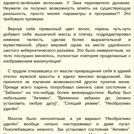
ядовито-зелёными волосами. У Зака перехватило дыхание.
Неужели он получил возможность влиять на существующую
реальность, просто меняя параметры в программе?! Это
требовало проверки.
Вернув себе привычный цвет волос, парень чуть-чуть
добавил себе мышечной массы в плечах, подредактировал
нижнюю челюсть, сделав более выразительной и
мужественной, убрал мерзкий шрам на месте удалённого
шестого кибернетического разъёма. Это было невероятным, но
тело послушно менялось, полностью повторяя проделанные с
изображением манипуляции!
С трудом отказавшись от мысли превращения себя в эдакий
эталон мужской красоты и идеал женских воздыханий, Зак
принялся за изучение возможностей других пунктов меню.
Прежде всего парень попробовал сменить своё состояние с
"Забанен" на что-нибудь более жизнерадостное. Выбор был
небольшим: "Активен", "Временно забанен до: (можно
установить любую дату)", "Спящий режим", "Необратимо
удалён".
Многое было непонятным, а уж вариант "Необратимо
удалён" вообще сильно настораживал и даже пугал.
Поколебавшись немного, Зак установил состояние "Активен".