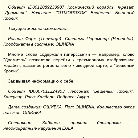
Объект ID0012089230987 Космический корабль. Фрегат
"Драмиэль". Название: "ОТМОРОЗОК" Владелец: Бешеный
Кролик
Текущее местонахождение:
Регион Форж (TheForge). Система Периметр (Perimeter).
Координаты в системе: ОШИБКА
Многие слова содержали гиперссылки — например, слово
"Драмиэль" позволяло перейти к трёхмерному изображению
корабля, название региона вело к звёздной карте, а "Бешеный
Кролик"...
Зак вызвал информацию о себе.
Объект ID0007011224903 Персонаж "Бешеный Кролик".
Капсулир. Раса: Калдари. Подраса: Ачура.
Дата создания: ОШИБКА. Пол: ОШИБКА. Количество очков
навыков: ОШИБКА.
Состояние: Забанен, причина блокировки —
неоднократные нарушения EULA