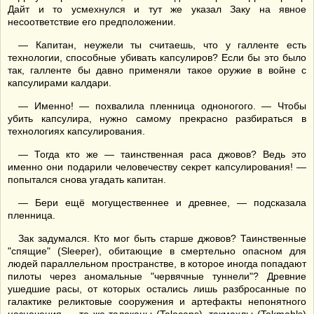
Дайт и то усмехнулся и тут же указал Заку на явное
несоответствие его предположении.
— Капитан, неужели ты считаешь, что у галленте есть
технологии, способные убивать капсулиров? Если бы это было
так, галленте бы давно применяли такое оружие в войне с
капсулирами калдари.
— Именно! — похвалила пленница одноногого. — Чтобы
убить капсулира, нужно самому прекрасно разбираться в
технологиях капсулирования.
— Тогда кто же — таинственная раса джовов? Ведь это
именно они подарили человечеству секрет капсулирования! —
попытался снова угадать капитан.
— Бери ещё могущественнее и древнее, — подсказала
пленница.
Зак задумался. Кто мог быть старше джовов? Таинственные
"спящие" (Sleeper), обитающие в смертельно опасном для
людей параллельном пространстве, в которое иногда попадают
пилоты через аномальные "червячные туннели"? Древние
ушедшие расы, от которых остались лишь разбросанные по
галактике реликтовые сооружения и артефакты непонятного