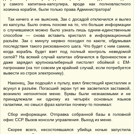
у самого капитана-капсулира, вроде как полновластного
хозяина корабля, были только права Администратора!
Так ничего и не выяснив, Зак с досадой отключился и вылез
из капсулы. Было очень похоже на то, что больше информации
о случившемся можно было узнать лишь одним-единственным
способом — снова вставить кристалл в информационный
разъём. Зак с минуту нервно походил по каюте, обдумывая
последствия такого рискованного шага. Что будет с ним самим,
когда корабль будет взят под полный контроль неведомой
силой? На всякий случай капитан облачился в бронекостюм и
даже зарядил крупнокалиберный пистолет обоймой с ЕМ-
патронами (на тот совсем уж крайний случай, если потребуется
вывести из строя электронику).
Наконец, Зак подошёл к пульту, взял блестящий кристаллик и
всунул в разъём. Погасший экран тут же засветился заставкой,
возникло непонятное меню. Буквы были незнакомыми и не
принадлежали ни одному из четырёх основных языков
галактики, но смысл фраз капитан почему-то понимал:
Сбор информации. Отправка собранной базы в головной
офис ССР. Вызов консоли управления. Выход из меню.
Скорее всего, несостоявшаяся убийца ночью запустила