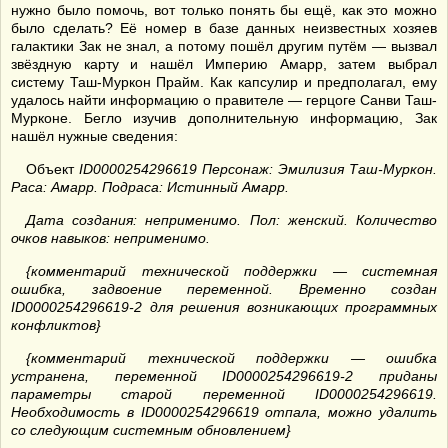
нужно было помочь, вот только понять бы ещё, как это можно
было сделать? Её номер в базе данных неизвестных хозяев
галактики Зак не знал, а потому пошёл другим путём — вызвал
звёздную карту и нашёл Империю Амарр, затем выбрал
систему Таш-Муркон Прайм. Как капсулир и предполагал, ему
удалось найти информацию о правителе — герцоге Санви Таш-
Мурконе. Бегло изучив дополнительную информацию, Зак
нашёл нужные сведения:
Объект
ID0000254296619 Персонаж: Эмилизия Таш-Муркон.
Раса: Амарр. Подраса: Истинный Амарр.
Дата создания: неприменимо. Пол: женский. Количество
очков навыков: неприменимо.
{комментарий технической поддержки — системная
ошибка, задвоение переменной. Временно создан
ID0000254296619-2 для решения возникающих программных
конфликтов}
{комментарий технической поддержки — ошибка
устранена, переменной ID0000254296619-2 приданы
параметры старой переменной ID0000254296619.
Необходимость в ID0000254296619 отпала, можно удалить
со следующим системным обновлением}