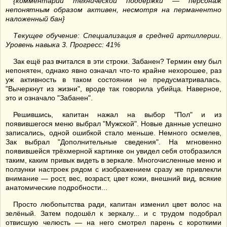
{комментарий технической поддержки — персонаж
непонятным образом активен, несмотря на перманентно
наложенный бан}
Текущее обучение: Специализация в средней артиллерии.
Уровень навыка 3. Прогресс: 41%
Зак ещё раз вчитался в эти строки. Забанен? Термин ему был
непонятен, однако явно означал что-то крайне нехорошее, раз
уж активность в таком состоянии не предусматривалась.
"Вычеркнут из жизни", вроде так говорила убийца. Наверное,
это и означало "Забанен".
Решившись, капитан нажал на выбор "Пол" и из
появившегося меню выбрал "Мужской". Новые данные успешно
записались, одной ошибкой стало меньше. Немного осмелев,
Зак выбрал "Дополнительные сведения". На мгновенно
появившейся трёхмерной картинке он увидел себя отобразился
таким, каким привык видеть в зеркале. Многочисленные меню и
ползунки настроек рядом с изображением сразу же привлекли
внимание — рост, вес, возраст, цвет кожи, внешний вид, всякие
анатомические подробности...
Просто любопытства ради, капитан изменил цвет волос на
зелёный. Затем подошёл к зеркалу... и с трудом подобрал
отвисшую челюсть — на него смотрел парень с короткими