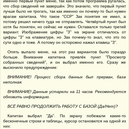
именно первый пункт меню, так как потом программа ругалась,
что сбор сведений не завершён. Это значило, что первый пункт
лучше было не трогать, так как именно он почему-то был нужен
врагам капитана. Что такое "ССР" Зак понятия не имел, а
потому решил ничего туда не отправлять. Четвёртый пункт был
хотя бы понятен, но сейчас не нужен. Оставался только третий
вариант. Изображение цифры "3" на экране отличалось от
цифры "3" на клавиатуре, но Зак почему-то знал, что это по
сути одно и тоже. А потому он осторожно нажал клавиш "3".
Опять выпало меню, на этот раз вариантов было гораздо
больше. Внимание капитана привлёк пункт "Просмотр
собранных сведений", и он выбрал именно его. Сразу же
выскочило предупреждение:
ВНИМАНИЕ! Процесс сбора данных был прерван, база
неполная.
ВНИМАНИЕ! Данные устарели на 11 часов. Рекомендуется
обновить информацию.
ВСЁ РАВНО ПРОДОЛЖИТЬ РАБОТУ С БАЗОЙ (Да/Нет)?
Капитан выбрал "Да". По экрану побежали какие-то
бесконечные строки и таблицы, курсор остановился на одной из
них: