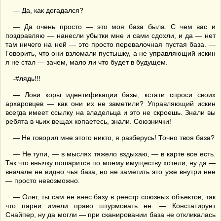
— Да, как догадался?
— Да очень просто — это моя база была. С чем вас и
поздравляю — нанесли убытки мне и сами сдохли, и да — нет
там ничего на ней — это просто перевалочная пустая база. —
Говорить, что они взломали пустышку, а не управляющий искин
я не стал — зачем, мало ли что будет в будущем.
-#лядь!!!
— Лови коры идентификации базы, кстати спроси своих
архаровцев — как они их не заметили? Управляющий искин
всегда имеет ссылку на владельца и это не скроешь. Знали вы
ребята в чьих вещах копаетесь, знали. Союзнички!
— Не говорил мне этого никто, я разберусь! Точно твоя база?
— Не тупи, — в мыслях тяжело вздыхаю, — в карте все есть.
Так что внычку пошарится по моему имуществу хотели, ну да —
вначале не видно чья база, но не заметить это уже внутри нее
— просто невозможно.
— Олег, ты сам не внес базу в реестр союзных объектов, так
что парни имели право штурмовать ее. — Констатирует
Снайпер, ну да могли — при сканировании база не откликалась