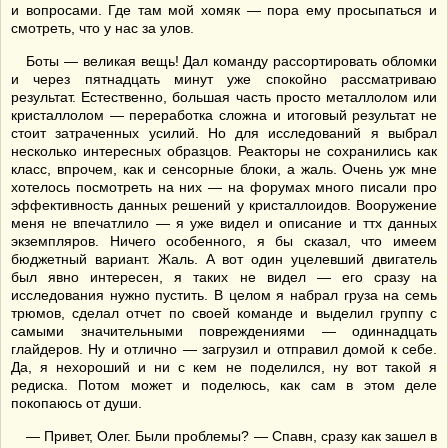
и вопросами. Где там мой хомяк — пора ему просыпаться и
смотреть, что у нас за улов.
Боты — великая вещь! Дал команду рассортировать обломки
и через пятнадцать минут уже спокойно рассматриваю
результат. Естественно, большая часть просто металлолом или
кристаллолом — переработка сложна и итоговый результат не
стоит затраченных усилий. Но для исследований я выбрал
несколько интересных образцов. Реакторы не сохранились как
класс, впрочем, как и сенсорные блоки, а жаль. Очень уж мне
хотелось посмотреть на них — на форумах много писали про
эффективность данных решений у кристаллоидов. Вооружение
меня не впечатлило — я уже видел и описание и ттх данных
экземпляров. Ничего особенного, я бы сказал, что имеем
бюджетный вариант. Жаль. А вот один уцелевший двигатель
был явно интересен, я таких не видел — его сразу на
исследования нужно пустить. В целом я набрал груза на семь
трюмов, сделал отчет по своей команде и выделил группу с
самыми значительными повреждениями — одиннадцать
глайдеров. Ну и отлично — загрузил и отправил домой к себе.
Да, я нехороший и ни с кем не поделился, ну вот такой я
редиска. Потом может и поделюсь, как сам в этом деле
покопаюсь от души.
— Привет, Олег. Были проблемы? — Спавн, сразу как зашел в