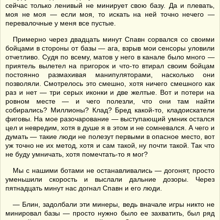
сейчас только ленивый не минирует свою базу. Да и плевать,
моя не моя — если моя, то искать на ней точно нечего —
перевалочные у меня все пустые.
Примерно через двадцать минут Спавн сорвался со своими
бойцами в стороны от базы — ага, взрыв мои сенсоры уловили
отчетливо. Судя по всему, матов у него в канале было много —
приятель вылетел на пригорок и что-то втирал своим бойцам
постоянно размахивая манипуляторами, насколько они
позволяли. Смотрелось это смешно, хотя ничего смешного как
раз и нет — три серых иконки и две желтые. Вот и потери на
ровном месте — и чего полезли, что они там найти
собирались? Миллионы? Клад? Бред какой-то, кладоискатели
фиговы. На мое разочарование — выступающий умник остался
цел и невредим, хотя в душе я в этом и не сомневался. А чего и
думать — такие люди не полезут первыми в опасное место, вот
уж точно не их метод, хотя и сам такой, ну почти такой. Так что
не буду умничать, хотя помечтать-то я мог?
Мы с нашими ботами не останавливались — догонят, просто
уменьшили скорость и выслали дальние дозоры. Через
пятнадцать минут нас догнал Спавн и его люди.
— Блин, задолбали эти минеры, ведь вначале игры никто не
минировал базы — просто нужно было ее захватить, был ряд