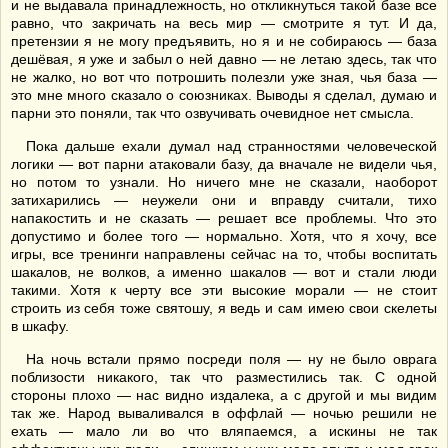
и не выдавала принадлежность, но откликнуться такой базе все
равно, что закричать на весь мир — смотрите я тут. И да,
претензии я не могу предъявить, но я и не собираюсь — база
дешёвая, я уже и забыл о ней давно — не летаю здесь, так что
не жалко, но вот что потрошить полезли уже зная, чья база —
это мне много сказало о союзниках. Выводы я сделал, думаю и
парни это поняли, так что озвучивать очевидное нет смысла.
Пока дальше ехали думал над странностями человеческой
логики — вот парни атаковали базу, да вначале не видели чья,
но потом то узнали. Но ничего мне не сказали, наоборот
затихарились — неужели они и вправду считали, тихо
напакостить и не сказать — решает все проблемы. Что это
допустимо и более того — нормально. Хотя, что я хочу, все
игры, все тренинги направлены сейчас на то, чтобы воспитать
шакалов, не волков, а именно шакалов — вот и стали люди
такими. Хотя к черту все эти высокие морали — не стоит
строить из себя тоже святошу, я ведь и сам имею свои скелеты
в шкафу.
На ночь встали прямо посреди поля — ну не было оврага
поблизости никакого, так что разместились так. С одной
стороны плохо — нас видно издалека, а с другой и мы видим
так же. Народ вываливался в оффлай — ночью решили не
ехать — мало ли во что вляпаемся, а искины не так