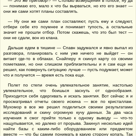
— Это же приговор!? — Столько возмущения в голосе, ну да
— понимаю его, мало х что бы вырваться, но кто его знает —
они же сами хотят планы составлять.
— Ну они же сами план составляют, пусть ему и следуют,
отбери себе кто поумнее и понимает тупость, а остальные
значит не прошли отбор. Потом скажешь, что это был тест —
они не сдали, вон из клана.
Дальше едем в тишине — Спавн задумался и явно выпал из
разговора, планировать с ним уже ничего не выйдет — он
витает где-то в облаках. Снайперу я скинул карту со своими
пометками, но они слишком приблизительны и я сам еще не
решил, как повернуть ситуацию лучше — пусть подумает, может
что и получится — время есть пока еще.
Полет по степи очень увлекательное занятие, настолько
увлекательное, что боишься заснуть от однообразия.
Приходится себя одергивать и искать занятия. Вот сейчас я и
просматривал отчеты своего искина — все по кристаллам.
Мухомор в все же решил поделиться своими результатами
исследований и скину огромную кучу данных. За два часа
изучения я смог прийти только к одному выводу — что-то
нащупывается, но далеко от прорыва. Закинул несколько идей
найти базы с каким-либо оборудованием или предметом
вместе — что бы самим понимать в какую сторону копать. Так