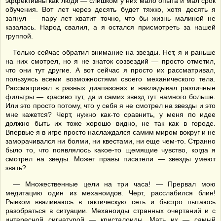
эффективны как люди — слишком у них мало опыта и мал срок
обучения. Вот лет через десять будет тяжко, хотя десять я
загнул — пару лет хватит точно, что бы жизнь малиной не
казалась. Народ свалил, а я остался присмотреть за нашей
группой.
Только сейчас обратил внимание на звезды. Нет, я и раньше
на них смотрел, но я не знаток созвездий — просто отметил,
что они тут другие. А вот сейчас я просто их рассматривал,
пользуясь всеми возможностями своего механического тела.
Рассматривал в разных диапазонах и накладывал различные
фильтры — красиво тут, да и самих звезд тут намного больше.
Или это просто потому, что у себя я не смотрел на звезды и это
мне кажется? Черт, нужно как-то сравнить, у меня по идее
должно быть их тоже хорошо видно, не так как в городе.
Впервые я в игре просто наслаждался самим миром вокруг и не
заморачивался ни боями, ни квестами, ни еще чем-то. Странно
было то, что появлялось какое-то щемящие чувство, когда я
смотрел на зведы. Может правы писатели — звезды умеют
звать?
— Множественные цели на три часа! — Прервал мою
медитацию один из механоидов. Черт, расслабился блин!
Рывком вваливаюсь в тактическую сеть и быстро пытаюсь
разобраться в ситуации. Механоиды странных очертаний и с
интересной сигнатурой — кристалоиды. Мать их — самый