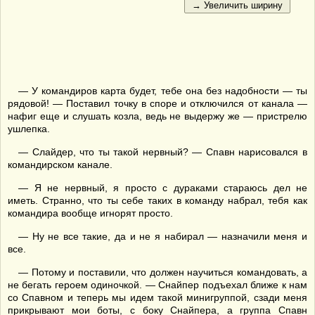
— У командиров карта будет, тебе она без надобности — ты
рядовой! — Поставил точку в споре и отключился от канала —
нафиг еще и слушать козла, ведь не выдержу же — пристрелю
ушлепка.
— Слайдер, что ты такой нервный? — Спавн нарисовался в
командирском канале.
— Я не нервный, я просто с дураками стараюсь дел не
иметь. Странно, что ты себе таких в команду набрал, тебя как
командира вообще игнорят просто.
— Ну не все такие, да и не я набирал — назначили меня и
все.
— Потому и поставили, что должен научиться командовать, а
не бегать героем одиночкой. — Снайпер подъехал ближе к нам
со Спавном и теперь мы идем такой минигруппой, сзади меня
прикрывают мои боты, с боку Снайпера, а группа Спавн