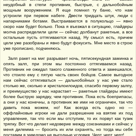
неудобный в степи противник, быстрые, с дальнобойным
мощным вооружением. Я еще помнил ту баню, что нам
устроили при первом набеге. Двести тридцать штук, люди с
напарниками ботами. Выстраиваются в полукольцо — явно
скоро нам будет больно. Пока я въезжал в ситуацию, глайдеры
молча распределили цели — сейчас долбанут ракетные, а все
остальные пусть оттягиваются назад. Ну смысл есть, причем
цели уже разобраны и явно будут фокусить. Мне место в строю
уже прописано, подчиняюсь.
Залп ракет на миг разрывает ночь, пятисекундная заминка и
опять залп, при этом мы постоянно оттягиваемся назад.
Противник не ожидал такого слаженного ответа и замешкался,
что стоило ему с пятую часть своих бойцов. Самое выгодное
нам сейчас оттягиваться — дальнобойных у нас уже стало
столько же, сколько и кристалоилоидов, спасибо первому залпу,
и преимущество у нас нарастает — ракетные глайдеры имеют
более быструю зарядку, чем противник. Пока есть боеприпасы,
а они у нас конечны, а противник же ими не ограничен, так что
давить пока можем, но! Как всегда есть одно но —
оффлайновые игроки не дали разрешение на взятие их под
управление, так что если мы отступим, то их порвут как тузик
тряпку. Вот что делает недоверие между союзниками и сейчас у
меня дилемма — бросить их или охранять, но тогда мы себя
поставим в заведомо не выгодные условия. Черт, черт, черт!