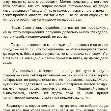
игру, полез ко мне с вопросами. Можно подумать, у него нет
лога событий, так что вопрос больше риторический, ну вроде
как спрашивают "как дела", хотя самому насрать на его дела —
своих проблем хватает. Вот так и тут — то ли меня спросил, то
ли просто решил таким макаром поздороваться.
— Были, было очень неудобно, что вас не мог передвинуть
из-за этого повреждения получило довольно много глайдеров,
пусть и слабых повреждений, но все же.
— Ты же понимаешь, со мной люди тебя не знают и на это не
пойдут — мало ли, что ты удумаешь. — Извиняющимся тоном,
да еще чуть боком развернувшись ко мне своим корпусом. Угу,
а ты типа не командир и своим приказать никак, ну да это дело
ваше.
— Угу, понимаю, сожалею — в след раз тупо отойду в
сторону — сами себя прикрывайте. — Как ни старался говорить
нейтрально, но раздражение все же прорвалось наружу. Жаль,
нужно было сдержаться — все равно сотрясать пустой воздух,
так что я сразу решил соскочить с темы. — Поднимай своих и
выдвигаемся, стоять тут ждать пока за нами придут
неприятности вагоном, у меня нет никакого желания.
Выдвинулись спустя полчаса — ну да пока все собрались, да
пока взяли под управление глайдеры не пришедших людей.