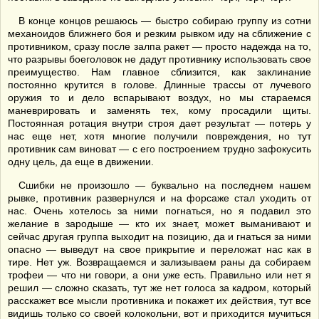
В конце концов решаюсь — быстро собираю группу из сотни
механоидов ближнего боя и резким рывком иду на сближение с
противником, сразу после залпа ракет — просто надежда на то,
что разрывы боеголовок не дадут противнику использовать свое
преимущество. Нам главное сблизится, как заклинание
постоянно крутится в голове. Длинные трассы от лучевого
оружия то и дело вспарывают воздух, но мы стараемся
маневрировать и заменять тех, кому просадили щиты.
Постоянная ротация внутри строя дает результат — потерь у
нас еще нет, хотя многие получили повреждения, но тут
противник сам виноват — с его построением трудно зафокусить
одну цель, да еще в движении.
Сшибки не произошло — буквально на последнем нашем
рывке, противник развернулся и на форсаже стал уходить от
нас. Очень хотелось за ними погнаться, но я подавил это
желание в зародыше — кто их знает, может выманивают и
сейчас другая группа выходит на позицию, да и гнаться за ними
опасно — выведут на свое прикрытие и переложат нас как в
тире. Нет уж. Возвращаемся и зализываем раны да собираем
трофеи — что ни говори, а они уже есть. Правильно или нет я
решил — сложно сказать, тут же нет голоса за кадром, который
расскажет все мысли противника и покажет их действия, тут все
видишь только со своей колокольни, вот и приходится мучиться