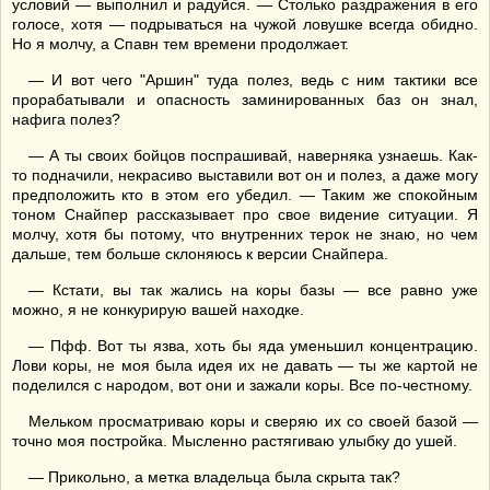
условий — выполнил и радуйся. — Столько раздражения в его
голосе, хотя — подрываться на чужой ловушке всегда обидно.
Но я молчу, а Спавн тем времени продолжает.
— И вот чего "Аршин" туда полез, ведь с ним тактики все
прорабатывали и опасность заминированных баз он знал,
нафига полез?
— А ты своих бойцов поспрашивай, наверняка узнаешь. Как-
то подначили, некрасиво выставили вот он и полез, а даже могу
предположить кто в этом его убедил. — Таким же спокойным
тоном Снайпер рассказывает про свое видение ситуации. Я
молчу, хотя бы потому, что внутренних терок не знаю, но чем
дальше, тем больше склоняюсь к версии Снайпера.
— Кстати, вы так жались на коры базы — все равно уже
можно, я не конкурирую вашей находке.
— Пфф. Вот ты язва, хоть бы яда уменьшил концентрацию.
Лови коры, не моя была идея их не давать — ты же картой не
поделился с народом, вот они и зажали коры. Все по-честному.
Мельком просматриваю коры и сверяю их со своей базой —
точно моя постройка. Мысленно растягиваю улыбку до ушей.
— Прикольно, а метка владельца была скрыта так?