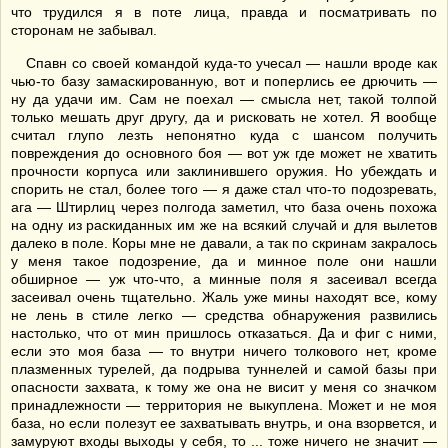
что трудился я в поте лица, правда и посматривать по
сторонам не забывал.
Спавн со своей командой куда-то учесал — нашли вроде как
чью-то базу замаскированную, вот и поперлись ее дрючить —
ну да удачи им. Сам не поехал — смысла нет, такой толпой
только мешать друг другу, да и рисковать не хотел. Я вообще
считал глупо лезть непонятно куда с шансом получить
повреждения до основного боя — вот уж где может не хватить
прочности корпуса или заклинившего оружия. Но убеждать и
спорить не стал, более того — я даже стал что-то подозревать,
ага — Штирлиц через полгода заметил, что база очень похожа
на одну из раскиданных им же на всякий случай и для вылетов
далеко в поле. Коры мне не давали, а так по скринам закралось
у меня такое подозрение, да и минное поле они нашли
обширное — уж что-что, а минные поля я засеивал всегда
засеивал очень тщательно. Жаль уже мины находят все, кому
не лень в стиле легко — средства обнаружения развились
настолько, что от мин пришлось отказаться. Да и фиг с ними,
если это моя база — то внутри ничего толкового нет, кроме
плазменных турелей, да подрыва туннелей и самой базы при
опасности захвата, к тому же она не висит у меня со значком
принадлежности — территория не выкуплена. Может и не моя
база, но если полезут ее захватывать внутрь, и она взорвется, и
замуруют входы выходы у себя, то ... тоже ничего не значит —