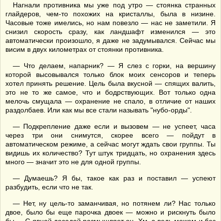
Нагнали противника мы уже под утро — стоянка странных
глайдеров, чем-то похожих на кристаллы, была в низине.
Часовые тоже имелись, но нам повезло — нас не заметили. Я
снизил скорость сразу, как ландшафт изменился — это
автоматически произошло, я даже не задумывался. Сейчас мы
висим в двух километрах от стоянки противника.
— Что делаем, напарник? — Я слез с горки, на вершину
которой высовывался только блок моих сенсоров и теперь
хотел принять решение. Цель была вкусной — спящих валить,
это не то же самое, что и бодрствующих. Вот только одна
мелочь смущала — охранение не спало, в отличие от наших
раздолбаев. Или как мы все стали называть "нубо-орды".
— Подкрепление даже если и вызовем — не успеет, часа
через три они снимутся, скорее всего — пойдут в
автоматическом режиме, а сейчас могут ждать свои группы. Ты
видишь их количество? Тут штук тридцать, но охранения здесь
много — значит это не для одной группы.
— Думаешь? Я бы, такое как раз и поставил — успеют
разбудить, если что не так.
— Нет, ну цель-то заманчивая, но потянем ли? Нас только
двое, было бы еще парочка двоек — можно и рискнуть было