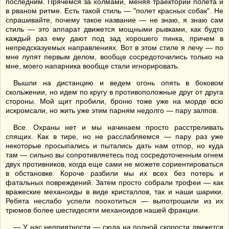
последним. Прячемся за холмами, меняя траектории полета и
в рваном ритме. Есть такой стиль — "полет красных собак". Не
спрашивайте, почему такое название — не знаю, я знаю сам
стиль — это аппарат движется мощными рывками, как будто
каждый раз ему дают под зад хорошего пинка, причем в
непредсказуемых направлениях. Вот в этом стиле я лечу — по
мне лупят первым делом, вообще сосредоточились только на
мне, моего напарника вообще стали игнорировать.
Вышли на дистанцию и ведем огонь опять в боковом
скольжении, но идем по кругу в противоположные друг от друга
стороны. Мой щит пробили, броню тоже уже на морде всю
искромсали, но жить уже этим парням недолго — пару залпов.
Все. Охраны нет и мы начинаем просто расстреливать
спящих. Как в тире, но не расслабляемся — пару раз уже
некоторые просыпались и пытались дать нам отпор, но куда
там — сильно вы сопротивляетесь под сосредоточенным огнем
двух противников, когда еще сами не можете сориентироваться
в обстановке. Короче разбили мы их всех без потерь и
фатальных повреждений. Затем просто собрали трофеи — как
вражеские механоиды в виде кристаллов, так и наши шарики.
Ребята неслабо успели поохотиться — выпотрошили из их
трюмов более шестидесяти механоидов нашей фракции.
— У нас неприятности — сюда на полной скорости движется