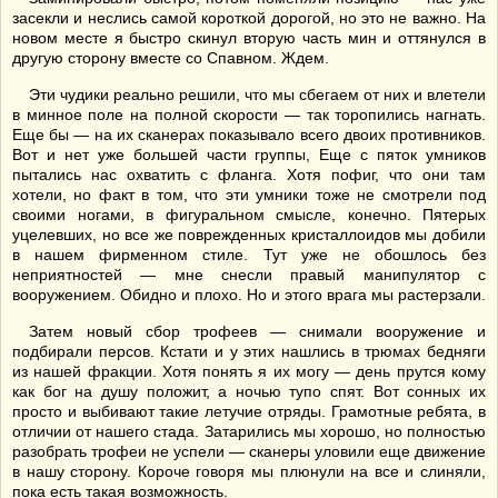
засекли и неслись самой короткой дорогой, но это не важно. На
новом месте я быстро скинул вторую часть мин и оттянулся в
другую сторону вместе со Спавном. Ждем.
Эти чудики реально решили, что мы сбегаем от них и влетели
в минное поле на полной скорости — так торопились нагнать.
Еще бы — на их сканерах показывало всего двоих противников.
Вот и нет уже большей части группы, Еще с пяток умников
пытались нас охватить с фланга. Хотя пофиг, что они там
хотели, но факт в том, что эти умники тоже не смотрели под
своими ногами, в фигуральном смысле, конечно. Пятерых
уцелевших, но все же поврежденных кристаллоидов мы добили
в нашем фирменном стиле. Тут уже не обошлось без
неприятностей — мне снесли правый манипулятор с
вооружением. Обидно и плохо. Но и этого врага мы растерзали.
Затем новый сбор трофеев — снимали вооружение и
подбирали персов. Кстати и у этих нашлись в трюмах бедняги
из нашей фракции. Хотя понять я их могу — день прутся кому
как бог на душу положит, а ночью тупо спят. Вот сонных их
просто и выбивают такие летучие отряды. Грамотные ребята, в
отличии от нашего стада. Затарились мы хорошо, но полностью
разобрать трофеи не успели — сканеры уловили еще движение
в нашу сторону. Короче говоря мы плюнули на все и слиняли,
пока есть такая возможность.