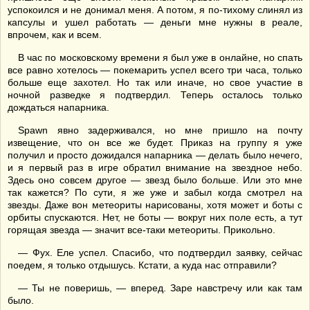
успокоился и не донимал меня. А потом, я по-тихому слинял из
капсулы и ушел работать — деньги мне нужны в реале,
впрочем, как и всем.
В час по московскому времени я был уже в онлайне, но спать
все равно хотелось — покемарить успел всего три часа, только
больше еще захотел. Но так или иначе, но свое участие в
ночной разведке я подтвердил. Теперь осталось только
дождаться напарника.
Spawn явно задерживался, но мне пришло на почту
извещение, что он все же будет. Приказ на группу я уже
получил и просто дожидался напарника — делать было нечего,
и я первый раз в игре обратил внимание на звездное небо.
Здесь оно совсем другое — звезд было больше. Или это мне
так кажется? По сути, я же уже и забыл когда смотрел на
звезды. Даже вон метеориты нарисованы, хотя может и боты с
орбиты спускаются. Нет, не боты — вокруг них поле есть, а тут
горящая звезда — значит все-таки метеориты. Прикольно.
— Фух. Еле успел. Спасибо, что подтвердил заявку, сейчас
поедем, я только отдышусь. Кстати, а куда нас отправили?
— Ты не поверишь, — вперед. Заре навстречу или как там
было.