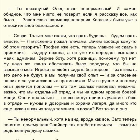
— Ты шизанутый Олег, явно ненормальный. И самое
обидное, что мне никто не поверит, если я расскажу все, как
было. — Завел свою шарманку напарник. Когда мы были уже в
относительной безопасности.
— Соври. Только мне скажи, что врать будешь — будем врать
вместе. — Я мысленно пожал плечами. Зачем вообще кому-то
об этом говорить? Трофеи уже есть, теперь главное их сдать в
приемник — лидеру похода, а он уже их передаст, выставив
маяк, админам. Вернее боту, хотя разницы, по-моему, тут нет.
Ну надо же как-то обосновать было передачу, что бы не
взрывало мозг. Игроки не любят сидеть без персов — затягивать
это дело не будут, а мы получим свой опыт — и за спасение
наших и за уничтоженных противников. Мы в группе и поэтому
опыт делится пополам — кто там сколько навоевал неважно,
важно, что мы отдельный отряд и мы на одном уровне боевой
мощи. Оно и правильно — не все могут принять участие в бою
в отряде — нужны и дозорные и охрана лагеря, да много кто
еще нужен и как их тогда заманить в поход? Вот то-то и оно.
— Ты ненормальный, хотя на вид, вроде как все. Зато теперь
понятно, почему наш Снайпер так к тебе относился — заметил
родственную душу шизика.