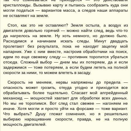
кристаллоиды. Вызываю карту и пытаюсь сообразить куда они
могли податься — вариантов масса, а следов наши аппараты
не оставляют на земле.
Стоп, как это не оставляют? Земля остыла, а воздух из
двигателя довольно горячий — можно найти след, ведь что-то
да нагрелось на земле. Ну хоть немного, но должно было.
Расходимся и начинаем искать следы. Минут двадцать
пролетают без результата, пока не находит зацепку мой
напарник. Уже с ним вместе, настроив обработчики на поиск,
идем по еще свежему следу — противник торопится убраться
отсюда. Сложный выбор — днем мы их потеряем, да и если
задержимся — тоже потеряем, а если будем лететь на полной
скорости за ними, то можем влететь в засаду.
Скорость не меняем, нервы напряжены до предела —
опасность может грозить, откуда угодно и приходится все
обрабатывать более тщательно. Спасает мой апгрейденный
механоид — мощностей хватает для обработки всех данных.
Но мы не торопимся. Вот след стал свежее — нагоняем не
иначе. Хотя могли и просто уйти на форсаже — тоже вариант.
Что выбрать? Душу гложат сомнения, но я решительно
выбираю наращивание скорости, правда, не на полную
мощность двигателей.