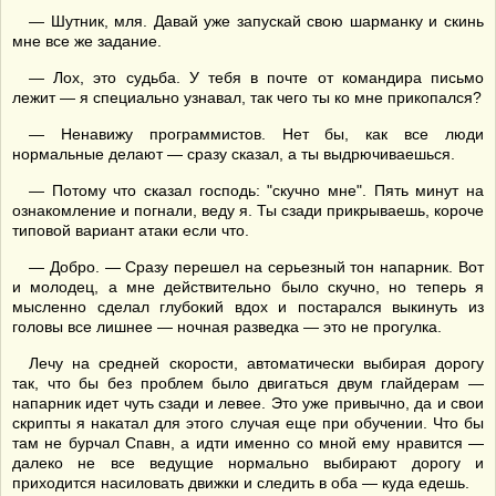
— Шутник, мля. Давай уже запускай свою шарманку и скинь
мне все же задание.
— Лох, это судьба. У тебя в почте от командира письмо
лежит — я специально узнавал, так чего ты ко мне прикопался?
— Ненавижу программистов. Нет бы, как все люди
нормальные делают — сразу сказал, а ты выдрючиваешься.
— Потому что сказал господь: "скучно мне". Пять минут на
ознакомление и погнали, веду я. Ты сзади прикрываешь, короче
типовой вариант атаки если что.
— Добро. — Сразу перешел на серьезный тон напарник. Вот
и молодец, а мне действительно было скучно, но теперь я
мысленно сделал глубокий вдох и постарался выкинуть из
головы все лишнее — ночная разведка — это не прогулка.
Лечу на средней скорости, автоматически выбирая дорогу
так, что бы без проблем было двигаться двум глайдерам —
напарник идет чуть сзади и левее. Это уже привычно, да и свои
скрипты я накатал для этого случая еще при обучении. Что бы
там не бурчал Спавн, а идти именно со мной ему нравится —
далеко не все ведущие нормально выбирают дорогу и
приходится насиловать движки и следить в оба — куда едешь.