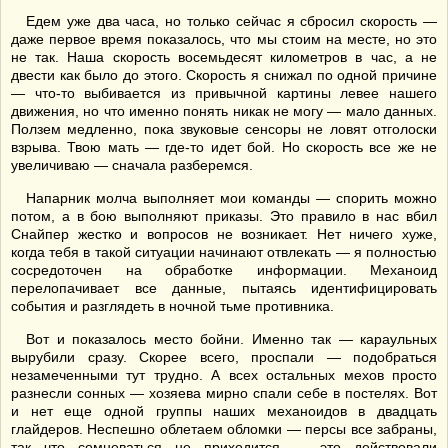
Едем уже два часа, но только сейчас я сбросил скорость —
даже первое время показалось, что мы стоим на месте, но это
не так. Наша скорость восемьдесят километров в час, а не
двести как было до этого. Скорость я снижал по одной причине
— что-то выбивается из привычной картины левее нашего
движения, но что именно понять никак не могу — мало данных.
Ползем медленно, пока звуковые сенсоры не ловят отголоски
взрыва. Твою мать — где-то идет бой. Но скорость все же не
увеличиваю — сначала разберемся.
Напарник молча выполняет мои команды — спорить можно
потом, а в бою выполняют приказы. Это правило в нас вбил
Снайпер жестко и вопросов не возникает. Нет ничего хуже,
когда тебя в такой ситуации начинают отвлекать — я полностью
сосредоточен на обработке информации. Механоид
перелопачивает все данные, пытаясь идентифицировать
события и разглядеть в ночной тьме противника.
Вот и показалось место бойни. Именно так — караульных
вырубили сразу. Скорее всего, проспали — подобраться
незамеченными тут трудно. А всех остальных мехов просто
разнесли сонных — хозяева мирно спали себе в постелях. Вот
и нет еще одной группы наших механоидов в двадцать
глайдеров. Неспешно облетаем обломки — персы все забраны,
так что сомневаться не приходится — это действовали