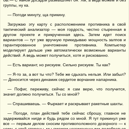
бы.— С явной досадой размышляет он. Хм, а ведь можем и без
группы, ну ка.
— Погоди минуту, ща прикину.
Загружаю эту карту с расположением противника в свой
тактический анализатор — моя гордость, честно стыренная в
другом проекте и прикрученная здесь. Затем идет поиск
вариантов — тут уже вручную прикидываю мощность залпов и
гарантированное уничтожение противника. Компьютер
моделирует дальше уже автоматически возможные варианты
действий. А ведь может получиться, хотя и рискованно.
— Есть вариант, но рискуем. Сильно рискуем. Ты как?
— Я-то за, а вот ты что? Тебе же сдыхать нельзя. Или забыл?
— Доносится через динамик сердитое ворчание напарника.
— Пофиг, переживу, сейчас я сам верю, что получится,
значит должно получиться. Ты со мной?
— Спрашиваешь. — Фыркает и раскрывает ракетные шахты.
— Погоди, план действий тебе сейчас сброшу, главное не
задерживайся нигде и будь рядом со мной. Я тут прикинул уже
все — первым делом сносим противоположного дозорного — к
нему, с этой стороны, мы сможем незамеченными подобраться