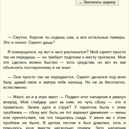
— Смутно. Короче ты ходишь сам, а все остальные ламеры.
Это я понял. Скрипт дашь?
Я поморщился, ну вот и чего распинался? Мой скрипт просто
так не передашь — он требует подгонки к месту прописки. Мне
это сделать можно быстро — есть средства, но вот их как
объяснить постороннему я не знал.
— Они просто так не передаются. Скрипт делался под мою
базу, давай свою и завтра тебе напишу. Но не за бесплатно,
естественно.
— Жмот, он и в игре жмот. — Подвел итог напарник и рванул
вперед. Мой глайдер шел за ним, но чуть сбоку — это и
правильно. Зачем идти в струе? У скриптов была с этим
проблема — сбоку мог быть не тот вариант движения — мины
или препятствия, так что тащились сзади. У меня же с этим
проблем не было. В целом тестом я был доволен, хоть и
пришлось еще внести несколько правок. Зато напарник