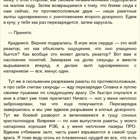
на малом ходу. Затем возвращаемся к тому, что ближе сюда к
нам сейчас, по противоположным двум — наши ракетные
залпы одновременно с уничтожением второго дозорного. Едем
в кучу, у тебя как раз перезарядится, затем карусель.
— Принято.
Крадемся. Вернее подкрались. В игре мое сердце — это мой
реактор, но как объяснить ощущение, что оно учащенно
бьется? Как вообще это может делать реактор? Вот вам и
наслоение понятий. Замираем на долю секунды и вместе
вырываемся вперед, я делаю залп одновременно с
напарником — все, минус один.
Тут же в скольжении разряжаем ракеты по противоположным,
я про себя считаю секунды — жду перезарядки Спавна и луплю
своими пушками по следующему врагу. Он быстро очухался и
мне в ответ уже тоже прилетает. Ничего — нос у меня неплохо
забронирован, так что еще помучается. Перезарядка
завершилась и мы уже вдвоем разрываем в клочья дозорного.
Тут же боевой разворот и вклиниваемся в гущу сонных
кристаллоидов. Вовремя — по нам выпустили ракеты, у моего
напарника хорошая РЭБ, а у меня неплохие лазеры ПРО.
Вдвоем отбиваем залп, часть ракет взрываются в самой гуще
врага. Я тоже веду огонь из плазменных орудий во все, что есть