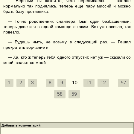
— Нервный ты какой-то, чего переживаешь — вполне
нормально так поднялись, теперь еще пару миссий и можно
брать базу противника.
— Точно родственник снайпера. Был один безбашенный,
теперь двое и я в одной команде с таким. Вот уж повезло, так
повезло.
— Будешь ныть, не возьму в следующий раз. — Решил
прекратить ворчание я.
— Ха, кто ж теперь тебя одного отпустит, нет уж — сказали со
мной, значит со мной.
1
2
3
...
8
9
10
11
12
...
57
58
59
Добавить комментарий