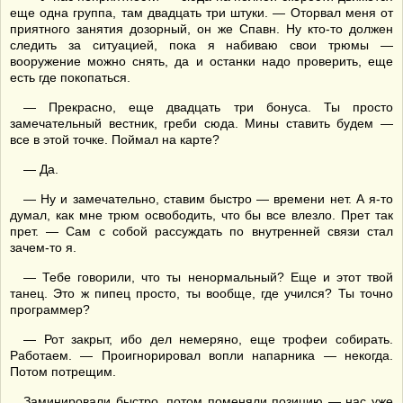
еще одна группа, там двадцать три штуки. — Оторвал меня от
приятного занятия дозорный, он же Спавн. Ну кто-то должен
следить за ситуацией, пока я набиваю свои трюмы —
вооружение можно снять, да и останки надо проверить, еще
есть где покопаться.
— Прекрасно, еще двадцать три бонуса. Ты просто
замечательный вестник, греби сюда. Мины ставить будем —
все в этой точке. Поймал на карте?
— Да.
— Ну и замечательно, ставим быстро — времени нет. А я-то
думал, как мне трюм освободить, что бы все влезло. Прет так
прет. — Сам с собой рассуждать по внутренней связи стал
зачем-то я.
— Тебе говорили, что ты ненормальный? Еще и этот твой
танец. Это ж пипец просто, ты вообще, где учился? Ты точно
программер?
— Рот закрыт, ибо дел немеряно, еще трофеи собирать.
Работаем. — Проигнорировал вопли напарника — некогда.
Потом потрещим.
Заминировали быстро, потом поменяли позицию — нас уже