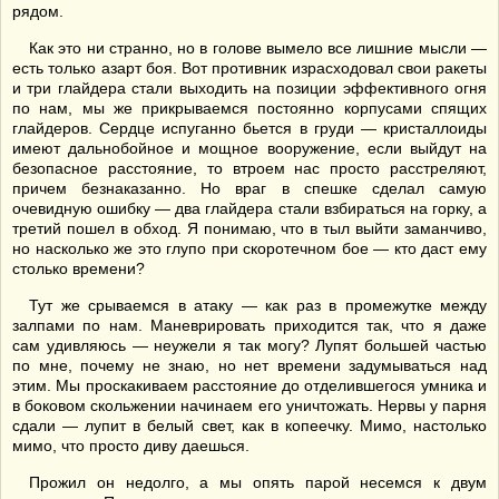
рядом.
Как это ни странно, но в голове вымело все лишние мысли —
есть только азарт боя. Вот противник израсходовал свои ракеты
и три глайдера стали выходить на позиции эффективного огня
по нам, мы же прикрываемся постоянно корпусами спящих
глайдеров. Сердце испуганно бьется в груди — кристаллоиды
имеют дальнобойное и мощное вооружение, если выйдут на
безопасное расстояние, то втроем нас просто расстреляют,
причем безнаказанно. Но враг в спешке сделал самую
очевидную ошибку — два глайдера стали взбираться на горку, а
третий пошел в обход. Я понимаю, что в тыл выйти заманчиво,
но насколько же это глупо при скоротечном бое — кто даст ему
столько времени?
Тут же срываемся в атаку — как раз в промежутке между
залпами по нам. Маневрировать приходится так, что я даже
сам удивляюсь — неужели я так могу? Лупят большей частью
по мне, почему не знаю, но нет времени задумываться над
этим. Мы проскакиваем расстояние до отделившегося умника и
в боковом скольжении начинаем его уничтожать. Нервы у парня
сдали — лупит в белый свет, как в копеечку. Мимо, настолько
мимо, что просто диву даешься.
Прожил он недолго, а мы опять парой несемся к двум