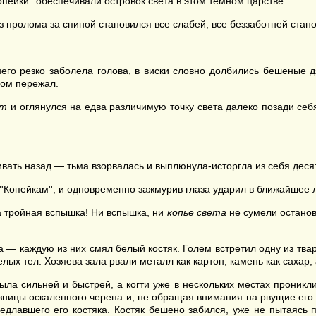
опейки'' обеспечивали островок света в этом темном царстве.
з пролома за спиной становился все слабей, все беззаботней стан
него резко заболела голова, в виски словно долбились бешеные
мом пережал.
т
и оглянулся на едва различимую точку света далеко позади себ
ивать назад — тьма взорвалась и выплюнула-исторгла из себя деся
''Копейкам'', и одновременно зажмурив глаза ударил в ближайшее
ла тройная вспышка! Ни вспышка, ни
копье света
не сумели останов
 — каждую из них смял белый костяк. Голем встретил одну из тв
лых тел. Хозяева зала рвали металл как картон, камень как сахар,
ла сильней и быстрей, а когти уже в нескольких местах проникли
азницы оскаленного черепа и, не обращая внимания на рвущие его 
едлавшего его костяка. Костяк бешено забился, уже не пытаясь п