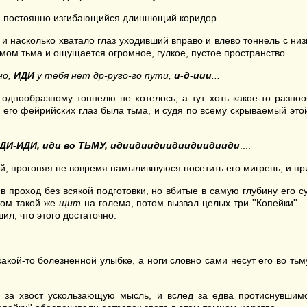
ой постоянно изгибающийся длиннющий коридор...
и насколько хватало глаз уходивший вправо и влево тоннель с низ
мом тьма и ощущается огромное, гулкое, пустое пространство...
но,
ИДИ
у тебя нет др-руго-го пути,
и-д-иии
...
однообразному тоннелю не хотелось, а тут хоть какое-то разно
его фейрийских глаз была тьма, и судя по всему скрываемый этой
И-ИДИ-ИДИ, иди во ТЬМУ, идиидиидиидиидиидииди
....
ой, прогоняя не вовремя намылившуюся посетить его мигрень, и п
 в проход без всякой подготовки, но вбитые в самую глубину его
том такой же
щит
на голема, потом вызвал целых три ''Копейки''
ил, что этого достаточно.
какой-то болезненной улыбке, а ноги словно сами несут его во тьму
ь за хвост ускользающую мысль, и вслед за едва протиснувшим