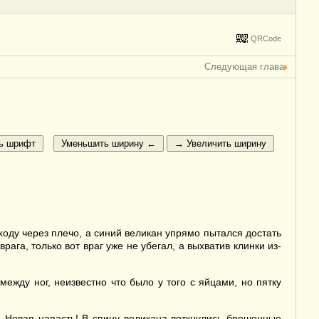
QRCode
Следующая глава
ходу через плечо, а синий великан упрямо пытался достать
ага, только вот враг уже не убегал, а выхватив клинки из-
жду ног, неизвестно что было у того с яйцами, но пятку
. Новая напасть! В спину великана воткнулись брошенные