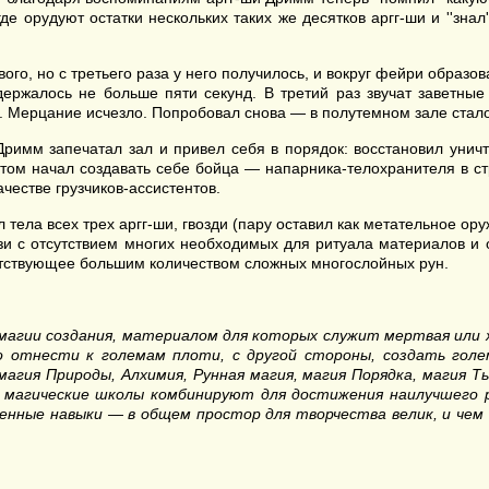
де орудуют остатки нескольких таких же десятков аргг-ши и ''знал'
ого, но с третьего раза у него получилось, и вокруг фейри образо
держалось не больше пяти секунд. В третий раз звучат заветные
 Мерцание исчезло. Попробовал снова — в полутемном зале стало
Дримм запечатал зал и привел себя в порядок: восстановил ун
потом начал создавать себе бойца — напарника-телохранителя в ст
ачестве грузчиков-ассистентов.
тела всех трех аргг-ши, гвозди (пару оставил как метательное оруж
вязи с отсутствием многих необходимых для ритуала материалов и
тсутствующее большим количеством сложных многослойных рун.
агии создания, материалом для которых служит мертвая или ж
отнести к големам плоти, с другой стороны, создать голе
агия Природы, Алхимия, Рунная магия, магия Порядка, магия Т
 магические школы комбинируют для достижения наилучшего
ные навыки — в общем простор для творчества велик, и чем 