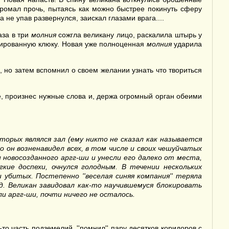
ромал прочь, пытаясь как можно быстрее покинуть сферу
не упав развернулся, заискал глазами врага....
аза в три
молния
сожгла великану лицо, раскалила штырь у
изированную клюку. Новая уже полноценная
молния
ударила
, но затем вспомнил о своем желании узнать что твориться
, произнес нужные слова и, держа огромный орган обеими
оторых являлся зал (ему никто не сказал как называется
 он возненавидел всех, в том числе и своих чешуйчатых
 новосозданного аргг-ши и унесли его далеко от места,
кие доспехи, очнулся голодным. В течении нескольких
ми убитых. Постепенно
''
веселая синяя компания
''
теряла
. Великан завидовал как-то научившемуся блокировать
и аргг-ши, почти ничего не осталось.
о часть подземелий, ''помнил'' пару десятков коридоров с