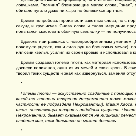
ловушками, ''помнил'' блокирующие магию слова, ''знал'', г
обитало пугало даже ни х...ра не боявшихся аргг-ши.
Дримм попробовал произнести заветные слова, не с перв
секунд и круг исчез. Снова слова и снова мерцание про
попытался скастовать обычную
светилку
— не получилось.
Вдоволь наигравшись с новоприобретенным умением, 
почему-то уцелел, как и сила рун на бронзовых мечах), 
иллюзии квелья, усилил их своей кровью и использовал в к
Дримм создавал голема плоти, как материал использовал 
доспехи великанов, один из их мечей и свою кровь. В с
творил таких существ и знал как извернуться, заменяя о
*
Големы плоти — искусственно созданные с помощью м
какой-то степени творения Некромантии тоже можно 
частности ее подраздела Некромантии). Магия Хаоса, м
школ, позволяющих творить подобных существ. Часто
Некромантии, бывает оказываются не лишними ремеслен
владеет маг, тем большего он может достичь.
*