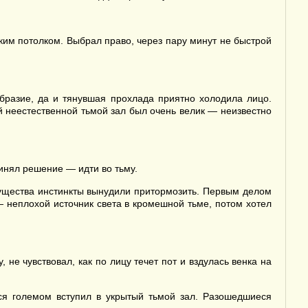
ким потолком. Выбрал право, через пару минут не быстрой
образие, да и тянувшая прохлада приятно холодила лицо.
 неестественной тьмой зал был очень велик — неизвестно
ринял решение — идти во тьму.
 существа инстинкты вынудили притормозить. Первым делом
 — неплохой источник света в кромешной тьме, потом хотел
, не чувствовал, как по лицу течет пот и вздулась венка на
ся големом вступил в укрытый тьмой зал. Разошедшиеся