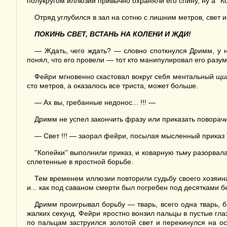
полукругом иллюзии привычно охраняли его спину, ну а ''К
Отряд углубился в зал на сотню с лишним метров, свет и
ПОКИНЬ СВЕТ, ВСТАНЬ НА КОЛЕНИ И ЖДИ!
— Ждать, чего ждать? — словно споткнулся Дримм, у 
понял, что его провели — тот кто манипулировал его разу
Фейри мгновенно скастовал вокруг себя ментальный
щи
сто метров, а оказалось все триста, может больше.
— Ах вы, гребанные недонос... !!! —
Дримм не успел закончить фразу или приказать поворач
— Свет !!! — заорал фейри, посылая мысленный приказ 
''Копейки'' выполнили приказ, и коварную тьму разорва
сплетенные в яростной борьбе.
Тем временем иллюзии повторили судьбу своего хозяина
и... как под саваном смерти был погребен под десятками бе
Дримм проигрывал борьбу — тварь, всего одна тварь, бы
жалких секунд. Фейри яростно вонзил пальцы в пустые гл
по пальцам заструился золотой свет и перекинулся на ос