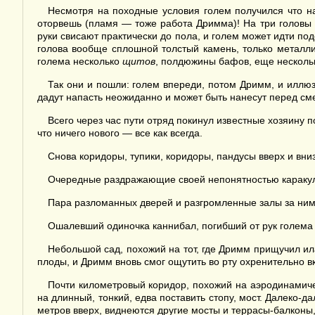
Несмотря на походные условия голем получился что на
оторвешь (пламя — тоже работа Дримма)! На три головы 
руки свисают практически до пола, и голем может идти по
голова вообще сплошной толстый камень, только метал
голема несколько
щитов
, полдюжины бафов, еще нескольк
Так они и пошли: голем впереди, потом Дримм, и иллю
дадут напасть неожиданно и может быть нанесут перед см
Всего через час пути отряд покинул известные хозяину 
что ничего нового — все как всегда.
Снова коридоры, тупики, коридоры, пандусы вверх и вни
Очередные раздражающие своей непонятностью каракули
Пара разломанных дверей и разгромленные залы за ними 
Ошалевший одиночка каннибал, погибший от рук голема 
Небольшой сад, похожий на тот, где Дримм прищучил ил
плоды, и Дримм вновь смог ощутить во рту охренительно в
Почти километровый коридор, похожий на аэродинамиче
на длинный, тонкий, едва поставить стопу, мост. Далеко-да
метров вверх, виднеются другие мосты и террасы-балконы,