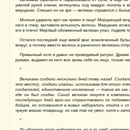
умелой рукой клинки, воткнулись под каждую лопатку и
мерцания. Спешил он не зря — великан справился с болью и
Молния
ударила аргг-ши прямо в лицо! Мерцающий возд
него в глазу, заставила вспыхнуть волосы. Мерцание исч
его в плечо! Мертвый обожженный великан упал, подмяв те
Остался последний еще живой враг, искалеченный
булы
вокруг, а потому вместо
молнии
в раненного великана отп
Привычный хотя и давно не проводимый ритуал: Дримм 
руками, выдавил из него всю кровь себе на лицо, только ча
*
Великана создали несколько дней тому назад. Создали
это место), создали илайны, использовав для этого пл
создателей, единственное исключение — такие же как о
где он был создан. Синий великан очнулся в компани
последующих дней аргг-ши странствовали по подземел
бойцов, но оставшиеся в живых набирались опыта и с
чужую магию товарищу, но сам так не умел, хотя и запо
*
До обидного мало информации, но и то хлеб: например, 