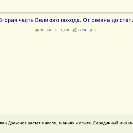
Вторая часть Великого похода. От океана до степ
301 620
+32
10
1 024
0
ан Драконов растет в числе, знаниях и опыте. Серединный мир мн