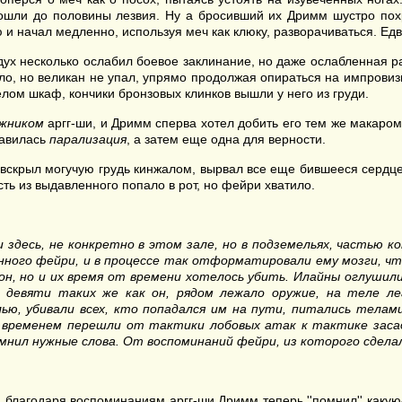
 вошли до половины лезвия. Ну а бросивший их Дримм шустро пох
 начал медленно, используя меч как клюку, разворачиваться. Едва 
ух несколько ослабил боевое заклинание, но даже ослабленная р
езло, но великан не упал, упрямо продолжая опираться на импров
лом шкаф, кончики бронзовых клинков вышли у него из груди.
жником
аргг-ши, и Дримм сперва хотел добить его тем же макаром
равилась
парализация
, а затем еще одна для верности.
вскрыл могучую грудь кинжалом, вырвал все еще бившееся сердце
сть из выдавленного попало в рот, но фейри хватило.
 здесь, не конкретно в этом зале, но в подземельях, частью к
енного фейри, и в процессе так отформатировали ему мозги, что
н, но и их время от времени хотелось убить. Илайны оглушили
и девяти таких же как он, рядом лежало оружие, на теле лег
ью, убивали всех, кто попадался им на пути, питались тела
о временем перешли от тактики лобовых атак к тактике засад
мнил нужные слова. От воспоминаний фейри, из которого сделал
благодаря воспоминаниям аргг-ши Дримм теперь ''помнил'' какую-т