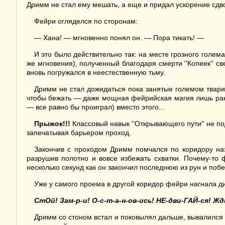
Дримм не стал ему мешать, а еще и придал ускорение сдв
Фейри огляделся по сторонам:
— Хана! — мгновенно понял он. — Пора тикать! —
И это было действительно так: на месте грозного голем
же мгновения), полученный благодаря смерти ''Копеек'' с
вновь погружался в неестественную тьму.
Дримм не стал дожидаться пока занятые големом твари
чтобы бежать — даже мощная фейрийская магия лишь ранил
— все равно бы проиграл) вместо этого...
Прыжок!!!
Классовый навык ''Открывающего пути'' не п
запечатывая барьером проход.
Закончив с проходом Дримм помчался по коридору наз
разрушив полотно и вовсе избежать схватки. Почему-то
несколько секунд как он закончил последнюю из рун и поб
Уже у самого проема в другой коридор фейри нагнала дик
СтОй! Зам-р-и! О-с-т-а-н-ов-ись! НЕ-дви-ГАЙ-ся! Жди
Дримм со стоном встал и поковылял дальше, вывалился 