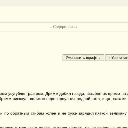
↓ Содержание ↓
азом усугубляя разгром. Дримм добил гвозди, швыряя их прямо на 
Дримм рискнул: великан перевернул очередной стол, ища глазами вр
о обратным сгибам колен и не хуже зарядил пяткой великану ме
оперся о меч как о посох, пытаясь устоять на изувеченных ногах