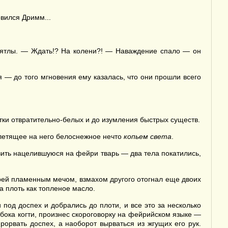
овился Дримм...
 дятлы. — Ждать!? На колени?! — Наваждение спало — он
я — до того мгновения ему казалась, что они прошли всего
тки отвратительно-белых и до изумления быстрых существ.
 летящее на него белоснежное нечто
копьем света
.
ить нацелившуюся на фейри тварь — два тела покатились,
арей пламенным мечом, взмахом другого отогнал еще двоих
 а плоть как топленое масло.
 под доспех и добрались до плоти, и все это за несколько
бока когти, произнес скороговорку на фейрийском языке —
рорвать доспех, а наоборот вырваться из жгущих его рук.