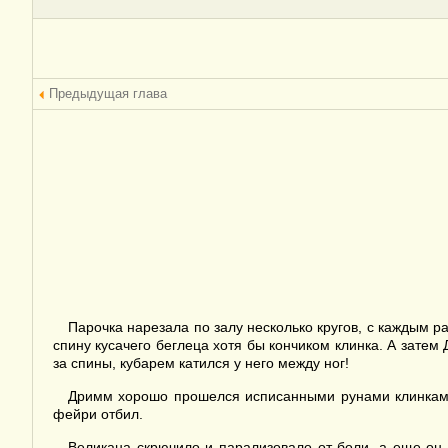
Предыдущая глава
Парочка нарезала по залу несколько кругов, с каждым р
спину кусачего беглеца хотя бы кончиком клинка. А затем 
за спины, кубарем катился у него между ног!
Дримм хорошо прошелся исписанными рунами клинками п
фейри отбил.
Великана скрючило и парализовало от боли, а еще он 