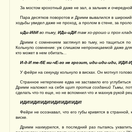
За мостом крохотный даже не зал, а зальчик и очередн
Пара десятков поворотов и Дримм вывалился в широкий 
ходьбы увидел даже не проход, а пролом в стене, за проло
иДи-ИдИ
во тьму,
ИДи-иДИ
там хо-ррошо и прох-хлад
Дримм с сомнением заглянул во тьму, но тащиться по 
Кольнуло сомнение: уж слишком непроницаемой даже для 
кто может в нем обитать...
И-д-И те-бЕ ни-чЕ-го не грозит, иди-иди-иди, ИД
У фейри на секунду кольнуло в висках. Он мотнул голов
Странное нетерпение едва не заставило его углубиться
Дримм наложил на себя
щит против созданий Тьмы
, по
сделать что-то еще, но не вспомнил что и махнув рукой реш
ИДИ!ИДИ!ИДИ!ИДИ!ИДИ!ИДИ!
Фейри не осознавал, что его губы кривятся в странной, 
виске.
Дримм нахмурился, в последний раз пытаясь ухватит