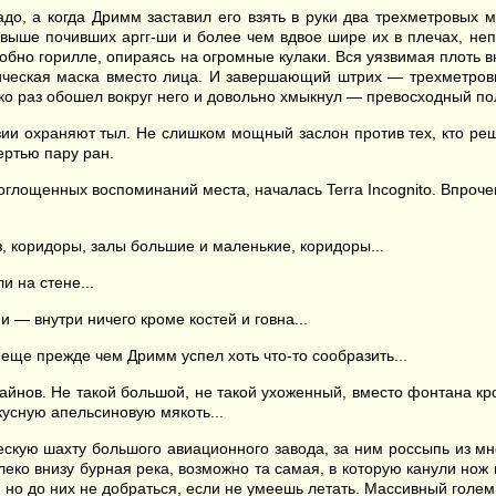
до, а когда Дримм заставил его взять в руки два трехметровых м
выше почивших аргг-ши и более чем вдвое шире их в плечах, не
добно горилле, опираясь на огромные кулаки. Вся уязвимая плоть
лическая маска вместо лица. И завершающий штрих — трехметр
о раз обошел вокруг него и довольно хмыкнул — превосходный получ
зии охраняют тыл. Не слишком мощный заслон против тех, кто реш
ертью пару ран.
поглощенных воспоминаний места, началась Terra Incognito. Впроч
з, коридоры, залы большие и маленькие, коридоры...
 на стене...
— внутри ничего кроме костей и говна...
еще прежде чем Дримм успел хоть что-то сообразить...
айнов. Не такой большой, не такой ухоженный, вместо фонтана к
кусную апельсиновую мякоть...
скую шахту большого авиационного завода, за ним россыпь из мн
леко внизу бурная река, возможно та самая, в которую канули нож 
 но до них не добраться, если не умеешь летать. Массивный голем