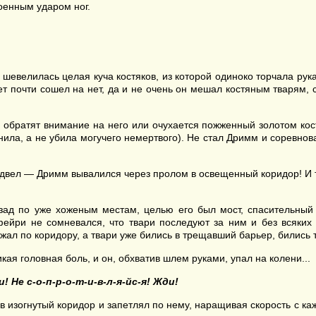
оенным ударом ног.
а шевелилась целая куча костяков, из которой одиноко торчала рук
вет почти сошел на нет, да и не очень он мешал костяным тварям,
 обратят внимание на него или очухается пожженный золотом кост
а, а не убила могучего немертвого). Не стал Дримм и соревнова
одвел — Дримм вывалился через пролом в освещенный коридор! И т
ад по уже хоженым местам, целью его был мост, спасительный 
 фейри не сомневался, что твари последуют за ним и без всяк
ежал по коридору, а твари уже бились в трещавший барьер, бились 
ая головная боль, и он, обхватив шлем руками, упал на колени...
! Не с-о-п-р-о-т-и-в-л-я-йс-я! Жди!
в изогнутый коридор и запетлял по нему, наращивая скорость с к