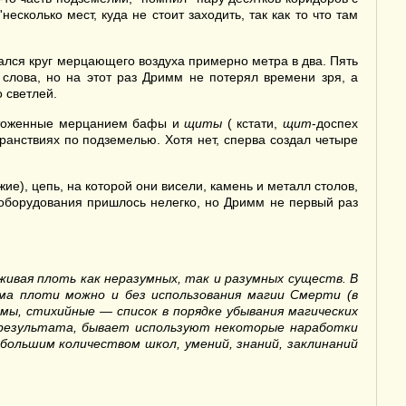
'несколько мест, куда не стоит заходить, так как то что там
вался круг мерцающего воздуха примерно метра в два. Пять
 слова, но на этот раз Дримм не потерял времени зря, а
 светлей.
ичтоженные мерцанием бафы и
щиты
( кстати,
щит
-доспех
ранствиях по подземелью. Хотя нет, сперва создал четыре
ие), цепь, на которой они висели, камень и металл столов,
 оборудования пришлось нелегко, но Дримм не первый раз
ивая плоть как неразумных, так и разумных существ. В
ма плоти можно и без использования магии Смерти (в
ьмы, стихийные — список в порядке убывания магических
 результата, бывает используют некоторые наработки
большим количеством школ, умений, знаний, заклинаний