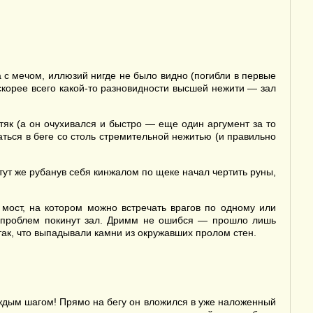
а с мечом, иллюзий нигде не было видно (погибли в первые
 скорее всего какой-то разновидности высшей нежити — зал
як (а он очухивался и быстро — еще один аргумент за то
ться в беге со столь стремительной нежитью (и правильно
ут же рубанув себя кинжалом по щеке начал чертить руны,
мост, на котором можно встречать врагов по одному или
их проблем покинут зал. Дримм не ошибся — прошло лишь
так, что выпадывали камни из окружавших пролом стен.
аждым шагом! Прямо на бегу он вложился в уже наложенный