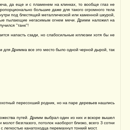
еча, да еще и с пламенем на клинках, то вообще глаз не
пропорционально большие даже для такого огромного тела
 внутри под блестящей металлической или каменной шкурой,
овые пылающие негасимым огнем мечи. Дримм наложил на
ился ''танк''!
ится напасть сзади, но слабосильные иллюзии хотя бы не
ем для Дримма все это место было одной черной дырой, так
рохотный пересохший родник, но на паре деревьев нашлись
ожества путей. Дримм выбрал один из них и вскоре вышел
и молот безглазого, потолок наоборот близко, всего 3 сотни
 с легкостью канатоходца перемахнул тонкий мост.