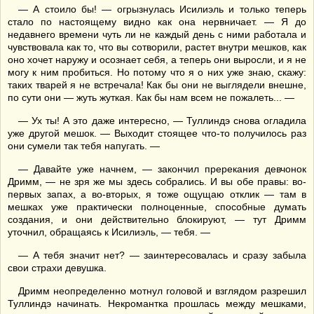
— А стоило бы! — огрызнулась Исилиэль и только теперь
стало по настоящему видно как она нервничает. — Я до
недавнего времени чуть ли не каждый день с ними работала и
чувствовала как то, что вы сотворили, растет внутри мешков, как
оно хочет наружу и осознает себя, а теперь они выросли, и я не
могу к ним пробиться. Но потому что я о них уже знаю, скажу:
таких тварей я не встречала! Как бы они не выглядели внешне,
по сути они — жуть жуткая. Как бы нам всем не пожалеть... —
— Ух ты! А это даже интересно, — Туллиндэ снова огладила
уже другой мешок. — Выходит стоящее что-то получилось раз
они сумели так тебя напугать. —
— Давайте уже начнем, — закончил пререкания девчонок
Дримм, — не зря же мы здесь собрались. И вы обе правы: во-
первых запах, а во-вторых, я тоже ощущаю отклик — там в
мешках уже практически полноценные, способные думать
создания, и они действительно блокируют, — тут Дримм
уточнил, обращаясь к Исилиэль, — тебя. —
— А тебя значит нет? — заинтересовалась и сразу забыла
свои страхи девушка.
Дримм неопределенно мотнул головой и взглядом разрешил
Туллиндэ начинать. Некромантка прошлась между мешками,