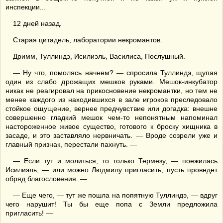
инспекции...
12 дней назад.
Старая цитадель, лаборатории некромантов.
Дримм, Туллиндэ, Исилиэль, Василиса, Послушный.
— Ну что, помолясь начнем? — спросила Туллиндэ, щупая
один из слабо дрожащих мешков руками. Мешок-инкубатор
никак не реагировал на прикосновение некромантки, но тем не
менее каждого из находившихся в зале игроков преследовало
стойкое ощущение, вернее предчувствие или догадка: внешне
совершенно гладкий мешок чем-то непонятным напоминал
настороженное живое существо, готового к броску хищника в
засаде, и это заставляло нервничать. — Вроде созрели уже и
главный признак, перестали пахнуть. —
— Если тут и молиться, то только Термезу, — поежилась
Исилиэль, — или можно Людмилу пригласить, пусть проведет
обряд благословения. —
— Еще чего, — тут же пошла на попятную Туллиндэ, — вдруг
чего нарушит! Ты бы еще попа с Земли предложила
пригласить! —