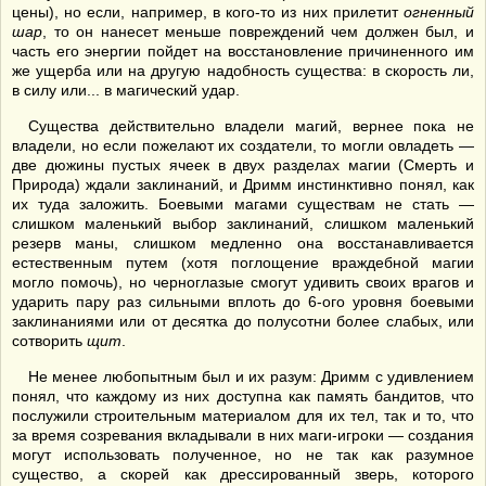
цены), но если, например, в кого-то из них прилетит
огненный
шар
, то он нанесет меньше повреждений чем должен был, и
часть его энергии пойдет на восстановление причиненного им
же ущерба или на другую надобность существа: в скорость ли,
в силу или... в магический удар.
Существа действительно владели магий, вернее пока не
владели, но если пожелают их создатели, то могли овладеть —
две дюжины пустых ячеек в двух разделах магии (Смерть и
Природа) ждали заклинаний, и Дримм инстинктивно понял, как
их туда заложить. Боевыми магами существам не стать —
слишком маленький выбор заклинаний, слишком маленький
резерв маны, слишком медленно она восстанавливается
естественным путем (хотя поглощение враждебной магии
могло помочь), но черноглазые смогут удивить своих врагов и
ударить пару раз сильными вплоть до 6-ого уровня боевыми
заклинаниями или от десятка до полусотни более слабых, или
сотворить
щит
.
Не менее любопытным был и их разум: Дримм с удивлением
понял, что каждому из них доступна как память бандитов, что
послужили строительным материалом для их тел, так и то, что
за время созревания вкладывали в них маги-игроки — создания
могут использовать полученное, но не так как разумное
существо, а скорей как дрессированный зверь, которого