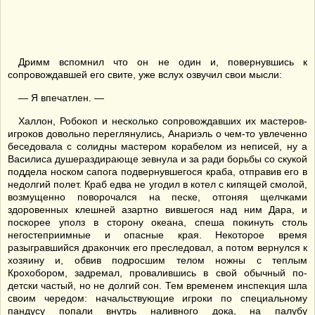
Дримм вспомнил что он не один и, повернувшись к
сопровождавшей его свите, уже вслух озвучил свои мысли:
— Я впечатлен. —
Халлон, Робокоп и несколько сопровождавших их мастеров-
игроков довольно переглянулись, Анариэль о чем-то увлеченно
беседовала с солидны мастером корабелом из неписей, ну а
Василиса душераздирающе зевнула и за ради борьбы со скукой
поддела носком сапога подвернувшегося краба, отправив его в
недолгий полет. Краб едва не угодил в котел с кипящей смолой,
возмущенно поворочался на песке, отгоняя щелчками
здоровенных клешней азартно вившегося над ним Дара, и
поскорее уполз в сторону океана, спеша покинуть столь
негостеприимные и опасные края. Некоторое время
разыгравшийся дракончик его преследовал, а потом вернулся к
хозяину и, обвив подросшим телом ножны с теплым
Крохобором, задремал, провалившись в свой обычный по-
детски частый, но не долгий сон. Тем временем инспекция шла
своим чередом: начальствующие игроки по специальному
пандусу попали внутрь наливного дока, на палубу