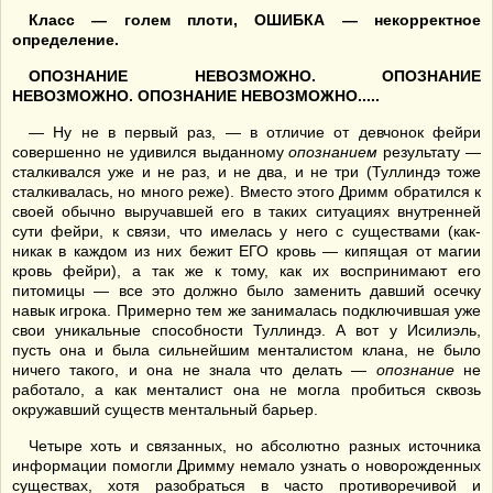
Класс — голем плоти, ОШИБКА — некорректное
определение.
ОПОЗНАНИЕ НЕВОЗМОЖНО. ОПОЗНАНИЕ
НЕВОЗМОЖНО. ОПОЗНАНИЕ НЕВОЗМОЖНО.....
— Ну не в первый раз, — в отличие от девчонок фейри
совершенно не удивился выданному
опознанием
результату —
сталкивался уже и не раз, и не два, и не три (Туллиндэ тоже
сталкивалась, но много реже). Вместо этого Дримм обратился к
своей обычно выручавшей его в таких ситуациях внутренней
сути фейри, к связи, что имелась у него с существами (как-
никак в каждом из них бежит ЕГО кровь — кипящая от магии
кровь фейри), а так же к тому, как их воспринимают его
питомицы — все это должно было заменить давший осечку
навык игрока. Примерно тем же занималась подключившая уже
свои уникальные способности Туллиндэ. А вот у Исилиэль,
пусть она и была сильнейшим менталистом клана, не было
ничего такого, и она не знала что делать —
опознание
не
работало, а как менталист она не могла пробиться сквозь
окружавший существ ментальный барьер.
Четыре хоть и связанных, но абсолютно разных источника
информации помогли Дримму немало узнать о новорожденных
существах, хотя разобраться в часто противоречивой и