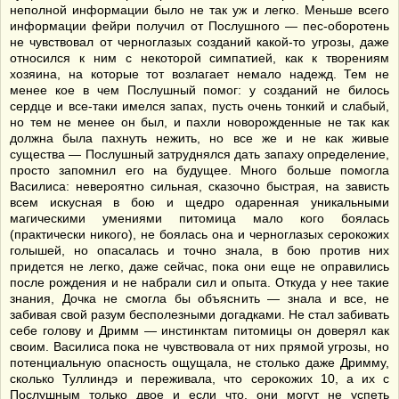
неполной информации было не так уж и легко. Меньше всего
информации фейри получил от Послушного — пес-оборотень
не чувствовал от черноглазых созданий какой-то угрозы, даже
относился к ним с некоторой симпатией, как к творениям
хозяина, на которые тот возлагает немало надежд. Тем не
менее кое в чем Послушный помог: у созданий не билось
сердце и все-таки имелся запах, пусть очень тонкий и слабый,
но тем не менее он был, и пахли новорожденные не так как
должна была пахнуть нежить, но все же и не как живые
существа — Послушный затруднялся дать запаху определение,
просто запомнил его на будущее. Много больше помогла
Василиса: невероятно сильная, сказочно быстрая, на зависть
всем искусная в бою и щедро одаренная уникальными
магическими умениями питомица мало кого боялась
(практически никого), не боялась она и черноглазых серокожих
голышей, но опасалась и точно знала, в бою против них
придется не легко, даже сейчас, пока они еще не оправились
после рождения и не набрали сил и опыта. Откуда у нее такие
знания, Дочка не смогла бы объяснить — знала и все, не
забивая свой разум бесполезными догадками. Не стал забивать
себе голову и Дримм — инстинктам питомицы он доверял как
своим. Василиса пока не чувствовала от них прямой угрозы, но
потенциальную опасность ощущала, не столько даже Дримму,
сколько Туллиндэ и переживала, что серокожих 10, а их с
Послушным только двое и если что, они могут не успеть