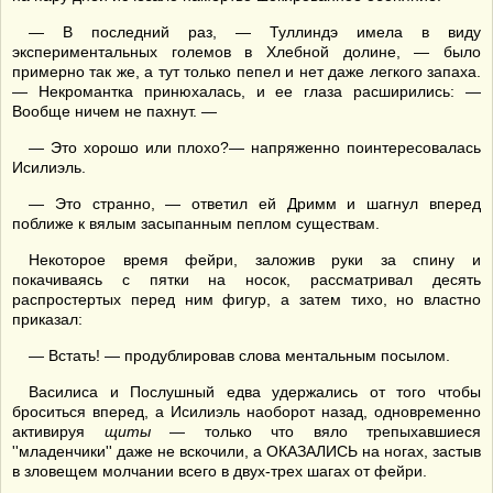
— В последний раз, — Туллиндэ имела в виду
экспериментальных големов в Хлебной долине, — было
примерно так же, а тут только пепел и нет даже легкого запаха.
— Некромантка принюхалась, и ее глаза расширились: —
Вообще ничем не пахнут. —
— Это хорошо или плохо?— напряженно поинтересовалась
Исилиэль.
— Это странно, — ответил ей Дримм и шагнул вперед
поближе к вялым засыпанным пеплом существам.
Некоторое время фейри, заложив руки за спину и
покачиваясь с пятки на носок, рассматривал десять
распростертых перед ним фигур, а затем тихо, но властно
приказал:
— Встать! — продублировав слова ментальным посылом.
Василиса и Послушный едва удержались от того чтобы
броситься вперед, а Исилиэль наоборот назад, одновременно
активируя
щиты
— только что вяло трепыхавшиеся
''младенчики'' даже не вскочили, а ОКАЗАЛИСЬ на ногах, застыв
в зловещем молчании всего в двух-трех шагах от фейри.