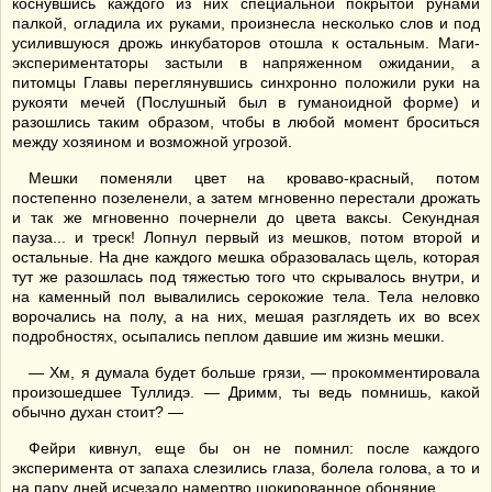
коснувшись каждого из них специальной покрытой рунами
палкой, огладила их руками, произнесла несколько слов и под
усилившуюся дрожь инкубаторов отошла к остальным. Маги-
экспериментаторы застыли в напряженном ожидании, а
питомцы Главы переглянувшись синхронно положили руки на
рукояти мечей (Послушный был в гуманоидной форме) и
разошлись таким образом, чтобы в любой момент броситься
между хозяином и возможной угрозой.
Мешки поменяли цвет на кроваво-красный, потом
постепенно позеленели, а затем мгновенно перестали дрожать
и так же мгновенно почернели до цвета ваксы. Секундная
пауза... и треск! Лопнул первый из мешков, потом второй и
остальные. На дне каждого мешка образовалась щель, которая
тут же разошлась под тяжестью того что скрывалось внутри, и
на каменный пол вывалились серокожие тела. Тела неловко
ворочались на полу, а на них, мешая разглядеть их во всех
подробностях, осыпались пеплом давшие им жизнь мешки.
— Хм, я думала будет больше грязи, — прокомментировала
произошедшее Туллидэ. — Дримм, ты ведь помнишь, какой
обычно духан стоит? —
Фейри кивнул, еще бы он не помнил: после каждого
эксперимента от запаха слезились глаза, болела голова, а то и
на пару дней исчезало намертво шокированное обоняние.