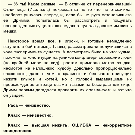
— Ух ты! Какие резвые! — В отличие от перенервничавшей
Отличницы (Исилиэль) некромантка не то что не отскочила,
наоборот ринулась вперед и, если бы не рука остановившего
ее Дримма, попыталась бы рассмотреть и пощупать
новорожденных существ, как недавно щупала давшие им жизнь
мешки.
Некоторое время все, и игроки, и готовые немедленно
вступить в бой питомцы Главы, рассматривали получившихся в
ходе эксперимента существ. А посмотреть было на что: худые,
похожие по конституции на узников концлагеря серокожие люди
(по крайней мере на вид), ростом примерно метра за два,
несмотря на излишнюю худобу довольно пропорционально
сложенные, даже в чем-то красивые и без часто присущих
нежити клыков и когтей, но с головой выдававшими их
происхождение антрацитовыми глазами на бесстрастном лице.
Дримм первым догадался проверить их
опознанием,
и вот что
он увидел:
Раса — неизвестно.
Класс — неизвестно.
Класс — высшая нежить, ОШИБКА — некорректное
определение.