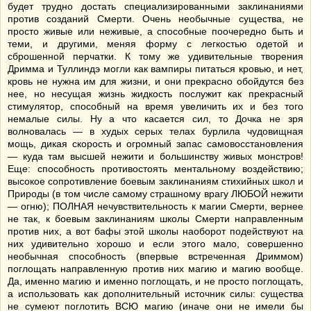
будет трудно достать специализированными заклинаниями
против созданий Смерти. Очень необычные существа, не
просто живые или неживые, а способные поочередно быть и
теми, и другими, меняя форму с легкостью одетой и
сброшенной перчатки. К тому же удивительные творения
Дримма и Туллиндэ могли как вампиры питаться кровью, и нет,
кровь не нужна им для жизни, и они прекрасно обойдутся без
нее, но несущая жизнь жидкость послужит как прекрасный
стимулятор, способный на время увеличить их и без того
немалые силы. Ну а что касается сил, то Дочка не зря
волновалась — в худых серых телах бурлила чудовищная
мощь, дикая скорость и огромный запас самовосстановления
— куда там высшей нежити и большинству живых монстров!
Еще: способность противостоять ментальному воздействию;
высокое сопротивление боевым заклинаниям стихийных школ и
Природы (в том числе самому страшному врагу ЛЮБОЙ нежити
— огню); ПОЛНАЯ нечувствительность к магии Смерти, вернее
не так, к боевым заклинаниям школы Смерти направленным
против них, а вот бафы этой школы наоборот подействуют на
них удивительно хорошо и если этого мало, совершенно
необычная способность (впервые встреченная Дриммом)
поглощать направленную против них магию и магию вообще.
Да, именно магию и именно поглощать, и не просто поглощать,
а использовать как дополнительный источник силы: существа
не сумеют поглотить ВСЮ магию (иначе они не имели бы