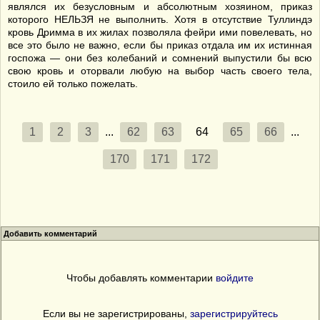
являлся их безусловным и абсолютным хозяином, приказ
которого НЕЛЬЗЯ не выполнить. Хотя в отсутствие Туллиндэ
кровь Дримма в их жилах позволяла фейри ими повелевать, но
все это было не важно, если бы приказ отдала им их истинная
госпожа — они без колебаний и сомнений выпустили бы всю
свою кровь и оторвали любую на выбор часть своего тела,
стоило ей только пожелать.
1
2
3
...
62
63
64
65
66
...
170
171
172
Добавить комментарий
Чтобы добавлять комментарии
войдите
Если вы не зарегистрированы,
зарегистрируйтесь