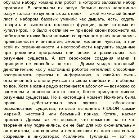
обучили набору команд или робот, в которого заложили набор
программ. В остальном их разум больше всего напоминал
разум только что купленных заготовок — такой же чистый белый
лист с набором базовых умений: как дышать, есть, ходить,
говорить и выполнять полезные функции, ради которых их
купил игрок. Но было и отличие — при всей своей похожести на
роботов заготовки были живыми: со временем у них появлялись
привязанности и антипатии, эмоции, желания, чувства, и при
всей их ограниченности и неспособности нарушить заданные
при рождении программы они росли и развивались как
разумные существа. А вот серокожие создания магии в
принципе не способны на это — Дримм увидел холодный,
действительно как у настоящих роботов интеллект, способный
воспринимать приказы и информацию, в какой-то очень
ограниченной степени учиться на своих ошибках и... в общем-
то все. Хотя в жизни редко встречается абсолют — возможно со
временем и появится что-то такое, более присущее живым,
разумным существам. Но в настоящий момент Исилиэль была
права — действительно жуть жуткая — абсолютно
безжалостные существа, готовые выполнить ЛЮБОЙ самый
мерзкий, жестокий или безумный приказ. Кстати, насчет
приказов: Дримм так же осознал, что несмотря на то что
творения ему подчинились, он не был для них окончательным
авторитетом, как впрочем и пестовавшая их пока они спали-
созревали в инкубаторах Исиллиэль. Туллиндэ — вот кто