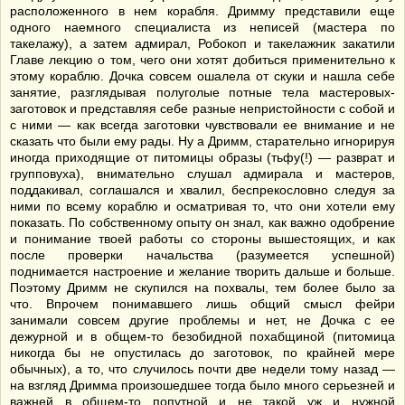
расположенного в нем корабля. Дримму представили еще
одного наемного специалиста из неписей (мастера по
такелажу), а затем адмирал, Робокоп и такелажник закатили
Главе лекцию о том, чего они хотят добиться применительно к
этому кораблю. Дочка совсем ошалела от скуки и нашла себе
занятие, разглядывая полуголые потные тела мастеровых-
заготовок и представляя себе разные непристойности с собой и
с ними — как всегда заготовки чувствовали ее внимание и не
сказать что были ему рады. Ну а Дримм, старательно игнорируя
иногда приходящие от питомицы образы (тьфу(!) — разврат и
групповуха), внимательно слушал адмирала и мастеров,
поддакивал, соглашался и хвалил, беспрекословно следуя за
ними по всему кораблю и осматривая то, что они хотели ему
показать. По собственному опыту он знал, как важно одобрение
и понимание твоей работы со стороны вышестоящих, и как
после проверки начальства (разумеется успешной)
поднимается настроение и желание творить дальше и больше.
Поэтому Дримм не скупился на похвалы, тем более было за
что. Впрочем понимавшего лишь общий смысл фейри
занимали совсем другие проблемы и нет, не Дочка с ее
дежурной и в общем-то безобидной похабщиной (питомица
никогда бы не опустилась до заготовок, по крайней мере
обычных), а то, что случилось почти две недели тому назад —
на взгляд Дримма произошедшее тогда было много серьезней и
важней в общем-то попутной и не такой уж и нужной