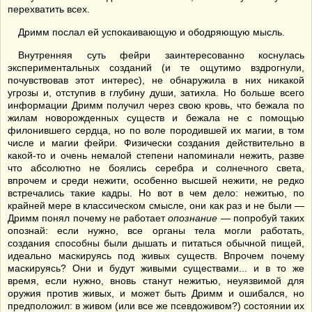
перехватить всех.
Дримм послал ей успокаивающую и ободряющую мысль.
Внутренняя суть фейри заинтересованно коснулась
экспериментальных созданий (и те ощутимо вздрогнули,
почувствовав этот интерес), не обнаружила в них никакой
угрозы и, отступив в глубину души, затихла. Но больше всего
информации Дримм получил через свою кровь, что бежала по
жилам новорожденных существ и бежала не с помощью
филонившего сердца, но по воле породившей их магии, в том
числе и магии фейри. Физически создания действительно в
какой-то и очень немалой степени напоминали нежить, разве
что абсолютно не боялись серебра и солнечного света,
впрочем и среди нежити, особенно высшей нежити, не редко
встречались такие кадры. Но вот в чем дело: нежитью, по
крайней мере в классическом смысле, они как раз и не были —
Дримм понял почему не работает
опознание
— попробуй таких
опознай: если нужно, все органы тела могли работать,
создания способны были дышать и питаться обычной пищей,
идеально маскируясь под живых существ. Впрочем почему
маскируясь? Они и будут живыми существами... и в то же
время, если нужно, вновь станут нежитью, неуязвимой для
оружия против живых, и может быть Дримм и ошибался, но
предположил: в живом (или все же псевдоживом?) состоянии их