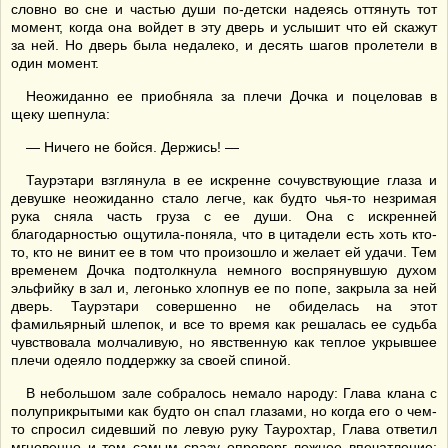
словно во сне и частью души по-детски надеясь оттянуть тот
момент, когда она войдет в эту дверь и услышит что ей скажут
за ней. Но дверь была недалеко, и десять шагов пролетели в
один момент.
Неожиданно ее приобняла за плечи Дочка и поцеловав в
щеку шепнула:
— Ничего не бойся. Держись! —
Таурэтари взглянула в ее искренне сочувствующие глаза и
девушке неожиданно стало легче, как будто чья-то незримая
рука сняла часть груза с ее души. Она с искренней
благодарностью ощутила-поняла, что в цитадели есть хоть кто-
то, кто не винит ее в том что произошло и желает ей удачи. Тем
временем Дочка подтолкнула немного воспрянувшую духом
эльфийку в зал и, легонько хлопнув ее по попе, закрыла за ней
дверь. Таурэтари совершенно не обиделась на этот
фамильярный шлепок, и все то время как решалась ее судьба
чувствовала молчаливую, но явственную как теплое укрывшее
плечи одеяло поддержку за своей спиной.
В небольшом зале собралось немало народу: Глава клана с
полуприкрытыми как будто он спал глазами, но когда его о чем-
то спросил сидевший по левую руку Таурохтар, Глава ответил
мгновенно и тем самым сразу опроверг ложное впечатление;