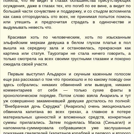
поняла, что не видит в глазах большинства присутствующих
осуждения, даже в глазах тех, кто погиб по ее вине, а видит по
большей части сочувствие и поддержку, и со стыдом вспомнила
как сама отгородилась ото всех, не принимая попыток помочь
или утешить и предпочитая страдать в одиночестве и
выдумывать невесть что.
Красивая хоть по человеческим, хоть по изысканным
эльфийским меркам девушка в белом глухом платье в пол
вышла на середину зала и остановилась, прекрасная как
картина или статуя. Таурэтари не стала ничего говорить, а
только смотрела на всех своими грустными глазами и покорно
ожидала своей участи.
Первым выступил Альдарон и скучным казенным голосом
еще раз рассказал о том что произошло и по какому поводу они
здесь собрались: никаких обвинений или выводов, никаких
комментариев от себя — только сухие факты в
хронологическом порядке. Потом слово взяла Анариэль и тут
уж совершенно закаменевшей девушке досталось по полной:
''Внебрачная дочь Скруджа'' (Анариэль) очень эмоционально
обвинила капитана во всех грехах, а главное в потере
материальных ценностей и вложенных средств, конкретные
суммы прилагались. Затем поднялась Маска (Синьагил) и
напомнила-суммировала собравшимся уже заслушанные
показания свидетелей (капитанов кораблей и первого и второго