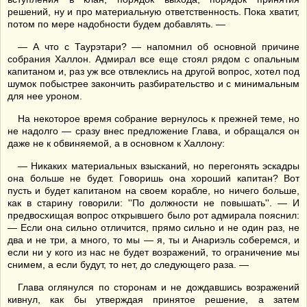
решений, ну и про материальную ответственность. Пока хватит,
потом по мере надобности будем добавлять. —
— А что с Таурэтари? — напомнил об основной причине
собрания Халлон. Адмирал все еще стоял рядом с опальным
капитаном и, раз уж все отвлеклись на другой вопрос, хотел под
шумок побыстрее закончить разбирательство и с минимальным
для нее уроном.
На некоторое время собрание вернулось к прежней теме, но
не надолго — сразу внес предложение Глава, и обращался он
даже не к обвиняемой, а в основном к Халлону:
— Никаких материальных взысканий, но перегонять эскадры
она больше не будет. Говоришь она хороший капитан? Вот
пусть и будет капитаном на своем корабле, но ничего больше,
как в старину говорили: ''По должности не повышать''. — И
предвосхищая вопрос открывшего было рот адмирала пояснил:
— Если она сильно отличится, прямо сильно и не один раз, не
два и не три, а много, то мы — я, ты и Анариэль соберемся, и
если ни у кого из нас не будет возражений, то ограничение мы
снимем, а если будут, то нет, до следующего раза. —
Глава оглянулся по сторонам и не дождавшись возражений
кивнул, как бы утверждая принятое решение, а затем