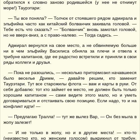
обратился к словно заново родившейся (у нее не отнимут
море!) Таурэтари:
— Ты все поняла? — Толчок от стоявшего рядом адмирала и
эльфийка часто как китайский болванчик закивала головой. —
Тебе есть что сказать? — ''Болванчик'' вновь замотал головой,
но не вверх-вниз, а с право-налево. — Тогда садись. —
Адмирал вернулся на свое место, а не обвиняемую больше
ни в чем эльфийку Василиса обняла за плечи и отвела к
трибуне капитанов, где ее радостно встретили и приняли в свои
ряды коллеги и друзья.
— Пока не разошлись, — несколько притормозил начавшееся
было веселье Дримм, — давайте решим, кто заменит
Таурэтари. Тут все старожилы флота — вам и карты в руки. От
себя добавлю: тот кто займет ее место, не должен быть только
хорошим капитаном — сами видите этого мало, но и уметь
договариваться и отстаивать свою позицию. Если надо, то и на
конфликт идти! —
— Предлагаю Тралла! — тут же вылез Вар, — Он без мыла в
жопу залезет!
— И не только в жопу, но и в другие места! — кто-то
(неизвестно кто, но женским голосом) выкрикнул от трибун.