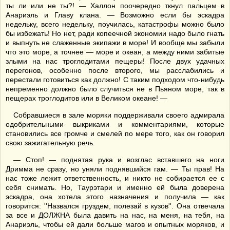
ты ли или не ты?! — Халлон поочередно ткнул пальцем в
Анариэль и Главу клана. — Возможно если бы эскадра
недельку, всего недельку, поучилась, катастрофы можно было
бы избежать! Но нет, ради копеечной экономии надо было гнать
и выпнуть не слаженные экипажи в море! И вообще мы забыли
что это море, а точнее — море и океан, а между ними забитые
злыми на нас троглодитами пещеры! После двух удачных
перегонов, особенно после второго, мы расслабились и
перестали готовиться как должно! С таким подходом что-нибудь
непременно должно было случиться не в Пьяном море, так в
пещерах троглодитов или в Великом океане! —
Собравшиеся в зале моряки поддерживали своего адмирала
одобрительными выкриками и комментариями, которые
становились все громче и смелей по мере того, как он говорил
свою зажигательную речь.
— Стоп! — поднятая рука и возглас вставшего на ноги
Дримма не сразу, но уняли поднявшийся гам. — Ты прав! На
нас тоже лежит ответственность, и никто не собирается ее с
себя снимать. Но, Таурэтари и именно ей была доверена
эскадра, она хотела этого назначения и получила — как
говорится: ''Назвался груздем, полезай в кузов''. Она отвечала
за все и ДОЛЖНА была давить на нас, на меня, на тебя, на
Анариэль, чтобы ей дали больше магов и опытных моряков, и