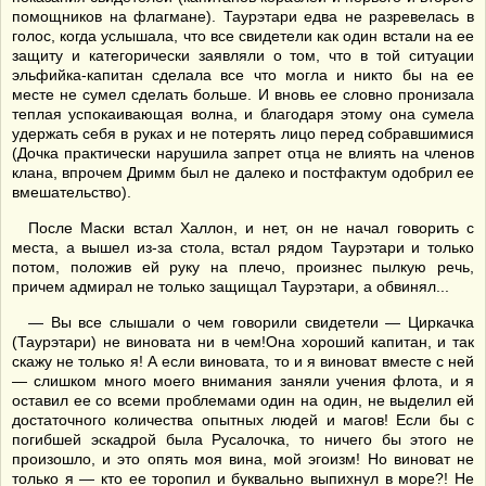
помощников на флагмане). Таурэтари едва не разревелась в
голос, когда услышала, что все свидетели как один встали на ее
защиту и категорически заявляли о том, что в той ситуации
эльфийка-капитан сделала все что могла и никто бы на ее
месте не сумел сделать больше. И вновь ее словно пронизала
теплая успокаивающая волна, и благодаря этому она сумела
удержать себя в руках и не потерять лицо перед собравшимися
(Дочка практически нарушила запрет отца не влиять на членов
клана, впрочем Дримм был не далеко и постфактум одобрил ее
вмешательство).
После Маски встал Халлон, и нет, он не начал говорить с
места, а вышел из-за стола, встал рядом Таурэтари и только
потом, положив ей руку на плечо, произнес пылкую речь,
причем адмирал не только защищал Таурэтари, а обвинял...
— Вы все слышали о чем говорили свидетели — Циркачка
(Таурэтари) не виновата ни в чем!Она хороший капитан, и так
скажу не только я! А если виновата, то и я виноват вместе с ней
— слишком много моего внимания заняли учения флота, и я
оставил ее со всеми проблемами один на один, не выделил ей
достаточного количества опытных людей и магов! Если бы с
погибшей эскадрой была Русалочка, то ничего бы этого не
произошло, и это опять моя вина, мой эгоизм! Но виноват не
только я — кто ее торопил и буквально выпихнул в море?! Не