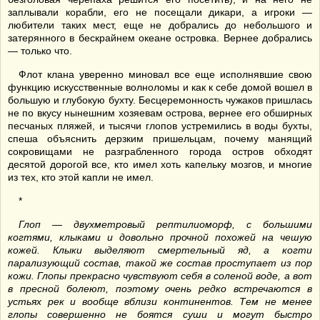
заплывали корабли, его не посещали дикари, а игроки —
любители таких мест, еще не добрались до небольшого и
затерянного в бескрайнем океане островка. Вернее добрались
— только что.
Флот клана уверенно миновал все еще исполнявшие свою
функцию искусственные волноломы и как к себе домой вошел в
большую и глубокую бухту. Бесцеремонность чужаков пришлась
не по вкусу нынешним хозяевам острова, вернее его обширных
песчаных пляжей, и тысячи глопов устремились в воды бухты,
спеша объяснить дерзким пришельцам, почему манящий
сокровищами не разграбленного города остров обходят
десятой дорогой все, кто имел хоть капельку мозгов, и многие
из тех, кто этой капли не имел.
*
Глоп — двухметровый рептилиоморф, с большими
когтями, клыками и довольно прочной похожей на чешую
кожей. Клыки выделяют смертельный яд, а когти
парализующий состав, такой же состав проступает из пор
кожи. Глопы прекрасно чувствуют себя в соленой воде, а вот
в пресной болеют, поэтому очень редко встречаются в
устьях рек и вообще вблизи континентов. Тем не менее
глопы совершенно не боятся суши и могут быстро