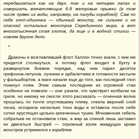
передвигаться как на двух, так и на четырех лапах и
совершать впечатляющие 6-8 метровые прыжки (в том
числе прямо из воды, например, на палубы кораблей). Сам по
себе глоп-одиночка — обычный монстр, не сильнее и не
опасней остальных монстров Серединного мира, а вот
многотысячная стая глопов, да еще и в водной стихии —
совсем другое дело.
*
Драконы и возглавлявший флот Халлон точно знали, с кем им
придется столкнуться, и потому флот входил в бухту в
развернутом боевом порядке, над ним парил десяток
грифонов-летунов, лучники и арбалетчики в готовности застыли
у фальшбортов, а маги начали еще до того, как последний глоп
покинул пляж. Этим самым последним из огромной стаи
особенно не повезло — они узнали, что чувствуют колбаски на
гриле, но никому не смогли этого рассказать — огненная волна
прошлась по почти опустевшему пляжу, спекла верхний слой
песка, испарила несколько тонн воды и оставила после себя
сотни хрустящих цельно-запеченных тушек. Мгновенная гибель
собратьев не остановила стаю, а жар за спиной лишь заставил
их двигаться быстрей — огромный косяк жаждущих крови
монстров устремился к кораблям.