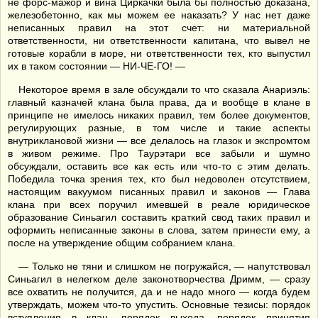
не форс-мажор и вина Циркачки была бы полностью доказана,
железобетонно, как мы можем ее наказать? У нас нет даже
неписанных правил на этот счет: ни материальной
ответственности, ни ответственности капитана, что вывел не
готовые корабли в море, ни ответственности тех, кто выпустил
их в таком состоянии — НИ-ЧЕ-ГО! —
Некоторое время в зале обсуждали то что сказала Анариэль:
главный казначей клана была права, да и вообще в клане в
принципе не имелось никаких правил, тем более документов,
регулирующих разные, в том числе и такие аспекты
внутриклановой жизни — все делалось на глазок и экспромтом
в живом режиме. Про Таурэтари все забыли и шумно
обсуждали, оставить все как есть или что-то с этим делать.
Победила точка зрения тех, кто был недоволен отсутствием,
настоящим вакуумом писанных правил и законов — Глава
клана при всех поручил имевшей в реале юридическое
образование Синьагил составить краткий свод таких правил и
оформить неписанные законы в слова, затем принести ему, а
после на утверждение общим собранием клана.
— Только не тяни и слишком не погружайся, — напутствовал
Синьагил в нелегком деле законотворчества Дримм, — сразу
все охватить не получится, да и не надо много — когда будем
утверждать, можем что-то упустить. Основные тезисы: порядок
вступления в клан, порядок выхода, порядок принятия