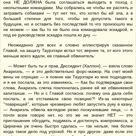
она НЕ ДОЛЖНА была соглашаться выходить в поход с
неопытными командами. Мы собрались не чтобы ее распять и
затравить собаками — тут нет тех, кто хотел бы ей зла, а в
большей степени для того, чтобы не допустить такого в
будущем, но и оставить без последствий то что произошло мы
не можем — как бы то ни было она командовала эскадрой, и
под ее руководством эскадра пошла ко дну. —
Неожиданно для всех и словно иллюстрируя сказанное
Главой, на защиту Таурэтари встал тот, вернее та, от кого этого
меньше всего ждали, ее главный обвинитель:
— Может быть ты и прав, Диссидент (Халлон), — взяла слово
Анариэль, — и это действительно форс-мажор. На счет моей
вины не отрицаю — я помню как Таурэтари ко мне подходила,
и я ее послала, за это извиняюсь. — Как бы подтверждая свои
слова, Анариэль слегка поклонилась ранее ей же обвиняемой
капитанше. — Но и с Главой согласна: почему она дала себя
послать, а не отстаивала свою позицию?! Из-за некоторых
''товарищей'', которые чрезмерно любят запустить руку в казну,
— Анариэль обвела взглядом резко поскучневшие лица, — я
почти всем говорю нет, но это же не значит НЕТ — это
приглашение обсудить, подумать и достигнуть компромисса, а
Циркачка уж очень быстро сдалась — так нельзя, тем более
когда такое дело под угрозой. Но я про другое: даже если это