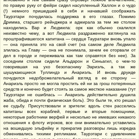
по правую руку от фейри сидел насупленный Халлон и о чудо
(!) немного пришедшей в себя и начавшей соображать
Таурэтари почудилась поддержка в его глазах. Помимо
Дримма, старшего рейнджера и адмирала за тем же столом
находились Вар и Людмила: орк как обычно скалился
неизвестно чему, а вот Людмила раздраженно взглянула на
проштрафившегося капитана — сердце Тауратари вновь упало
— она приняла это на свой счет (на самом деле Людмила
злилась на Главу — она не понимала, зачем ее оторвали от
дел в городе и переживала как там справятся без нее). За
соседним столом сидели Альдарон и Синьагил, о чем-то
говорившая на ухо безопаснику Эариэль, а так же
шушукающиеся Туллиндэ и Анариэль. И вновь друиде
почудился недоброжелательный взгляд в ее сторону —
Анариэль просто не могла простить ей ни за грош потерянных
средств и конечно будет стоять за самое жесткое наказание (тут
Таурэтари не ошиблась — Анариэль действительно душила
жаба, обида и почти физическая боль). Это были те, кто решал
ее судьбу. Присутствовали и зрители: вдоль стен расселись
капитаны всех кораблей, первые и вторые помощники,
некоторые работники верфей и несколько не имевших никакого
отношения к флоту игроков, все они внимательно уставились
на вошедшую эльфийку и прекратив разговоры лишь изредка
обменивались тихими репликами. Таурэтари с удивлением