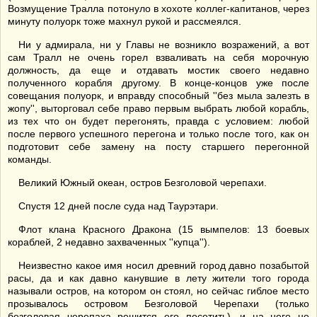
Возмущение Тралла потонуло в хохоте коллег-капитанов, через
минуту полуорк тоже махнул рукой и рассмеялся.
Ни у адмирала, ни у Главы не возникло возражений, а вот
сам Тралл не очень горел взваливать на себя морочную
должность, да еще и отдавать мостик своего недавно
полученного корабля другому. В конце-концов уже после
совещания полуорк, и вправду способный ''без мыла залезть в
жопу'', выторговал себе право первым выбрать любой корабль,
из тех что он будет перегонять, правда с условием: любой
после первого успешного перегона и только после того, как он
подготовит себе замену на посту старшего перегонной
команды.
Великий Южный океан, остров Безголовой черепахи.
Спустя 12 дней после суда над Таурэтари.
Флот клана Красного Дракона (15 вымпелов: 13 боевых
кораблей, 2 недавно захваченных ''купца'').
Неизвестно какое имя носил древний город давно позабытой
расы, да и как давно канувшие в лету жители того города
называли остров, на котором он стоял, но сейчас гиблое место
прозывалось островом Безголовой Черепахи (только
безголовая черепаха решится его посетить), и на него не