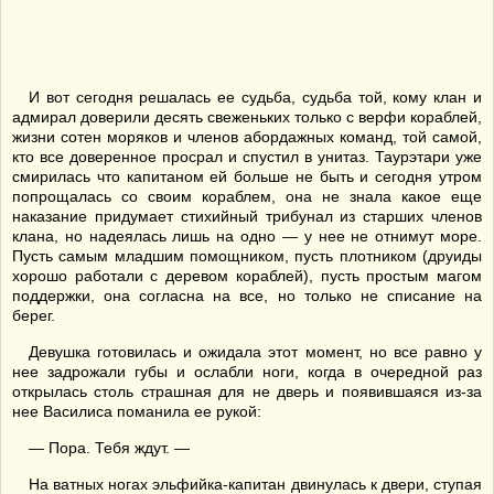
И вот сегодня решалась ее судьба, судьба той, кому клан и
адмирал доверили десять свеженьких только с верфи кораблей,
жизни сотен моряков и членов абордажных команд, той самой,
кто все доверенное просрал и спустил в унитаз. Таурэтари уже
смирилась что капитаном ей больше не быть и сегодня утром
попрощалась со своим кораблем, она не знала какое еще
наказание придумает стихийный трибунал из старших членов
клана, но надеялась лишь на одно — у нее не отнимут море.
Пусть самым младшим помощником, пусть плотником (друиды
хорошо работали с деревом кораблей), пусть простым магом
поддержки, она согласна на все, но только не списание на
берег.
Девушка готовилась и ожидала этот момент, но все равно у
нее задрожали губы и ослабли ноги, когда в очередной раз
открылась столь страшная для не дверь и появившаяся из-за
нее Василиса поманила ее рукой:
— Пора. Тебя ждут. —
На ватных ногах эльфийка-капитан двинулась к двери, ступая