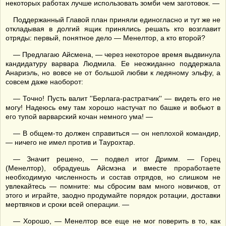
некоторых работах лучше использовать зомби чем заготовок. —
Поддержанный Главой план приняли единогласно и тут же не
откладывая в долгий ящик принялись решать кто возглавит
отряды: первый, понятное дело — Менелтор, а кто второй?
— Предлагаю Айсмена, — через некоторое время выдвинула
кандидатуру варвара Людмила. Ее неожиданно поддержала
Анариэль, но вовсе не от большой любви к ледяному эльфу, а
совсем даже наоборот:
— Точно! Пусть валит ''Берлага-растратчик'' — видеть его не
могу! Надеюсь ему там хорошо настучат по башке и вобьют в
его тупой варварский кочан немного ума! —
— В общем-то должен справиться — он неплохой командир,
— ничего не имел против и Таурохтар.
— Значит решено, — подвел итог Дримм. — Горец
(Менелтор), обрадуешь Айсмэна и вместе проработаете
необходимую численность и состав отрядов, но слишком не
увлекайтесь — помните: мы сбросим вам много новичков, от
этого и играйте, заодно продумайте порядок ротации, доставки
мертвяков и сроки всей операции. —
— Хорошо, — Менелтор все еще не мог поверить в то, как