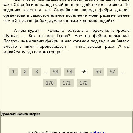
как к Старейшине народа фейри, и это действительно квест. По
заданию квеста я как Старейшина народа фейри должен
организовать самостоятельное поселение моей расы не менее
чем в 3 тысячи фейри, думаю столько и должно подойти. —
— А нам куда? — излишне театрально подскочил в кресле
Шутник. — Как ты мог, Глава?! Нас на фейри променял!
Построишь империю фейри, а нас коленом под зад и на Землю
вместе с ними перенесешься — типа высшая раса! А мы
мыкайся тут до самого конца! —
1
2
3
...
53
54
55
56
57
...
170
171
172
Добавить комментарий
Чтобы добавлять комментарии
войдите