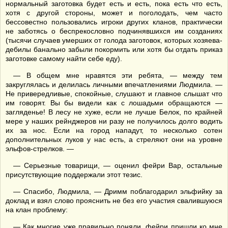
нормальный заготовка будет есть и есть, пока есть что есть,
хотя с другой стороны, может и поголодать, чем часто
бессовестно пользовались игроки других кланов, практически
не заботясь о беспрекословно подчинявшихся им созданиях
(тысячи случаев умерших от голода заготовок, которых хозяева-
дебилы банально забыли покормить или хотя бы отдать приказ
заготовке самому найти себе еду).
— В общем мне нравятся эти ребята, — между тем
закруглялась и делилась личными впечатлениями Людмила. —
Не привередливые, спокойные, слушают и главное слышат что
им говорят. Вы бы видели как с лошадьми обращаются —
загляденье! В лесу не хуже, если не лучше Белок, по крайней
мере у наших рейнджеров ни разу не получилось долго водить
их за нос. Если на город нападут, то несколько сотен
дополнительных луков у нас есть, а стреляют они на уровне
эльфов-стрелков. —
— Серьезные товарищи, — оценил фейри Вар, остальные
присутствующие поддержали этот тезис.
— Спасибо, Людмила, — Дримм поблагодарил эльфийку за
доклад и взял слово прояснить не без его участия свалившуюся
на клан проблему:
— Как многие уже правильно поняли, фейри пришли ко мне