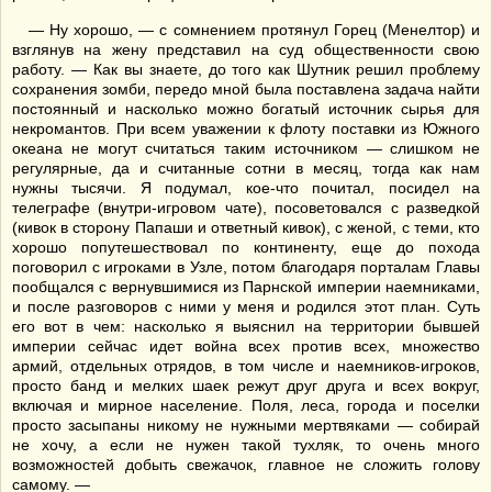
— Ну хорошо, — с сомнением протянул Горец (Менелтор) и
взглянув на жену представил на суд общественности свою
работу. — Как вы знаете, до того как Шутник решил проблему
сохранения зомби, передо мной была поставлена задача найти
постоянный и насколько можно богатый источник сырья для
некромантов. При всем уважении к флоту поставки из Южного
океана не могут считаться таким источником — слишком не
регулярные, да и считанные сотни в месяц, тогда как нам
нужны тысячи. Я подумал, кое-что почитал, посидел на
телеграфе (внутри-игровом чате), посоветовался с разведкой
(кивок в сторону Папаши и ответный кивок), с женой, с теми, кто
хорошо попутешествовал по континенту, еще до похода
поговорил с игроками в Узле, потом благодаря порталам Главы
пообщался с вернувшимися из Парнской империи наемниками,
и после разговоров с ними у меня и родился этот план. Суть
его вот в чем: насколько я выяснил на территории бывшей
империи сейчас идет война всех против всех, множество
армий, отдельных отрядов, в том числе и наемников-игроков,
просто банд и мелких шаек режут друг друга и всех вокруг,
включая и мирное население. Поля, леса, города и поселки
просто засыпаны никому не нужными мертвяками — собирай
не хочу, а если не нужен такой тухляк, то очень много
возможностей добыть свежачок, главное не сложить голову
самому. —