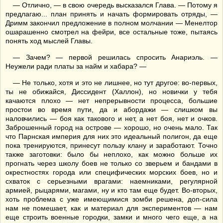
— Отлично, — в свою очередь высказался Глава. — Потому я
предлагаю... план принять и начать формировать отряды, —
Дримм закончил предложение в полном молчании — Менелтор
ошарашенно смотрел на фейри, все остальные тоже, пытаясь
понять ход мыслей Главы.
— Зачем? — первой решилась спросить Анариэль. —
Неужели ради платы за найм и хабара? —
— Не только, хотя и это не лишнее, но тут другое: во-первых,
ты не обижайся, Диссидент (Халлон), но новички у тебя
качаются плохо — нет непрерывности процесса, большие
простои во время пути, да и абордажи — слишком вы
наловчились — боя как такового и нет, а нет боя, нет и очков.
Заброшенный город на острове — хорошо, но очень мало. Так
что Парнская империя для них это идеальный полигон, да еще
пока тренируются, принесут пользу клану и заработают. Точно
также заготовки: было бы неплохо, как можно больше их
прогнать через школу боев не только со зверьем и бандами в
окрестностях города или специфических морских боев, но и
схваток с серьезными врагами: наемниками, регулярной
армией, рыцарями, магами, ну и кто там еще будет. Во-вторых,
хоть проблема с уже имеющимися зомби решена, доп-сила
нам не помешает, как и материал для экспериментов — нам
еще строить военные городки, замки и много чего еще, а на