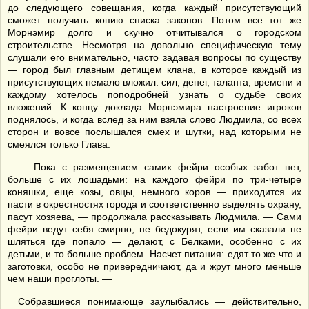
до следующего совещания, когда каждый присутствующий
сможет получить копию списка законов. Потом все тот же
Морнэмир долго и скучно отчитывался о городском
строительстве. Несмотря на довольно специфическую тему
слушали его внимательно, часто задавая вопросы по существу
— город был главным детищем клана, в которое каждый из
присутствующих немало вложил: сил, денег, таланта, времени и
каждому хотелось поподробней узнать о судьбе своих
вложений. К концу доклада Морнэмира настроение игроков
поднялось, и когда вслед за ним взяла слово Людмила, со всех
сторон и вовсе послышался смех и шутки, над которыми не
смеялся только Глава.
— Пока с размещением самих фейри особых забот нет,
больше с их лошадьми: на каждого фейри по три-четыре
коняшки, еще козы, овцы, немного коров — приходится их
пасти в окрестностях города и соответственно выделять охрану,
пасут хозяева, — продолжала рассказывать Людмила. — Сами
фейри ведут себя смирно, не бедокурят, если им сказали не
шляться где попало — делают, с Белками, особенно с их
детьми, и то больше проблем. Насчет питания: едят то же что и
заготовки, особо не привередничают, да и жрут много меньше
чем наши проглоты. —
Собравшиеся понимающе заулыбались — действительно,