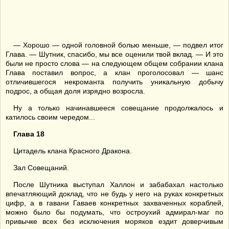
— Хорошо — одной головной болью меньше, — подвел итог
Глава. — Шутник, спасибо, мы все оценили твой вклад. — И это
были не просто слова — на следующем общем собрании клана
Глава поставил вопрос, а клан проголосовал — шанс
отличившегося некроманта получить уникальную добычу
подрос, а общая доля изрядно возросла.
Ну а только начинавшееся совещание продолжалось и
катилось своим чередом...
Глава 18
Цитадель клана Красного Дракона.
Зал Совещаний.
После Шутника выступал Халлон и забабахал настолько
впечатляющий доклад, что не будь у него на руках конкретных
цифр, а в гавани Гаваев конкретных захваченных кораблей,
можно было бы подумать, что остроухий адмирал-маг по
привычке всех без исключения моряков ездит доверчивым