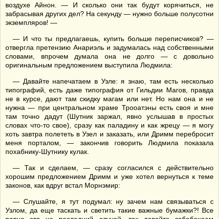
воздухе Айнон. — И сколько они так будут корячиться, не
забрасывая других дел? На секунду — нужно больше полусотни
экземпляров! —
— И что ты предлагаешь, купить больше переписчиков? —
отвергла претензию Анариэль и задумалась над собственными
словами, впрочем думала она не долго — с довольно
оригинальным предложением выступила Людмила:
— Давайте напечатаем в Узле: я знаю, там есть несколько
типографий, есть даже типография от Гильдии Магов, правда
не в курсе, дают там скидку магам или нет. Но нам она и не
нужна — при центральном храме Трооатэны есть своя и мне
там точно дадут (Шутник заржал, явно услышав в простых
словах что-то свое), сразу как паладину и как жрецу — я могу
хоть завтра полететь в Узел и заказать, или Дримм перебросит
меня порталом, — закончив говорить Людмила показала
похабнику-Шутнику кулак.
— Так и сделаем, — сразу согласился с действительно
хорошим предложением Дримм и уже хотел вернуться к теме
законов, как вдруг встал Морнэмир:
— Слушайте, я тут подумал: ну зачем нам связываться с
Узлом, да еще таскать и светить такие важные бумажки?! Все