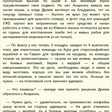
сухопутным крысам по ушам и как минимум втрое
преувеличивает свои подвиги. Но нет, Анариэль кивала как
сытая кошка, а когда Дримм взглянул на Альдарона, тот на
секунду прикрыл глаза — Халлон не врал (ну может чуть
приукрашивал для красного словца), и флот под его командой
УЖЕ окупил все затраченные на него средства и начал
работать в плюс, к тому же из Южного океана потянулся ручеек
из годных для изготовления зомби тел и живых рабов для
экспериментов некромантов (и не только).
— По факту у нас теперь 3 эскадры, каждая по 6 вымпелов,
плюс две перегонные команды на Кури для староэльфийских
кораблей и на Гаваях для трофеев на продажу, но команды
толком не укомплектованы — тасуем их как можем, занимаем
из боевых экипажей, берем с верфей — в общем
изворачиваемся. Это не дело, необходимы люди, я имею в
виду заготовок, хорошо что мы уже можем обойтись без
неписей-моряков, в смысле хватит тех что есть, больше не
нужно, — на позитивной ноте закончил адмирал.
— Что скажешь? — прежде чем принять решение Дримм
обратился к Анариэль.
— Нужно дать, — удивительно, но прижимистая эльфийка
сразу встала на сторону адмирала. — Не дело отвлекать
рабочих с верфей, да и боевые экипажи ослаблять — это