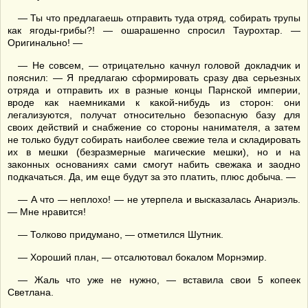
— Ты что предлагаешь отправить туда отряд, собирать трупы
как ягоды-грибы?! — ошарашенно спросил Таурохтар. —
Оригинально! —
— Не совсем, — отрицательно качнул головой докладчик и
пояснил: — Я предлагаю сформировать сразу два серьезных
отряда и отправить их в разные концы Парнской империи,
вроде как наемниками к какой-нибудь из сторон: они
легализуются, получат относительно безопасную базу для
своих действий и снабжение со стороны нанимателя, а затем
не только будут собирать наиболее свежие тела и складировать
их в мешки (безразмерные магические мешки), но и на
законных основаниях сами смогут набить свежака и заодно
подкачаться. Да, им еще будут за это платить, плюс добыча. —
— А что — неплохо! — не утерпела и высказалась Анариэль.
— Мне нравится!
— Толково придумано, — отметился Шутник.
— Хороший план, — отсалютовал бокалом Морнэмир.
— Жаль что уже не нужно, — вставила свои 5 копеек
Светлана.