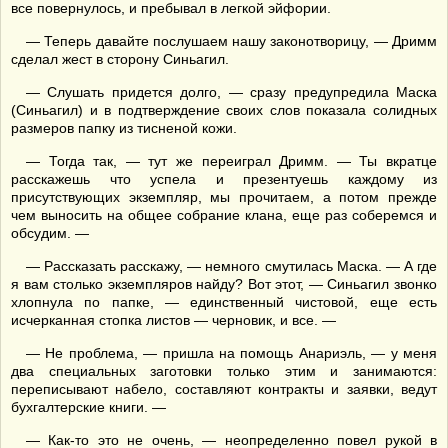
все повернулось, и пребывал в легкой эйфории.
— Теперь давайте послушаем нашу законотворицу, — Дримм
сделал жест в сторону Синьагил.
— Слушать придется долго, — сразу предупредила Маска
(Синьагил) и в подтверждение своих слов показала солидных
размеров папку из тисненой кожи.
— Тогда так, — тут же переиграл Дримм. — Ты вкратце
расскажешь что успела и презентуешь каждому из
присутствующих экземпляр, мы прочитаем, а потом прежде
чем выносить на общее собрание клана, еще раз соберемся и
обсудим. —
— Рассказать расскажу, — немного смутилась Маска. — А где
я вам столько экземпляров найду? Вот этот, — Синьагил звонко
хлопнула по папке, — единственный чистовой, еще есть
исчерканная стопка листов — черновик, и все. —
— Не проблема, — пришла на помощь Анариэль, — у меня
два специальных заготовки только этим и занимаются:
переписывают набело, составляют контракты и заявки, ведут
бухгалтерские книги. —
— Как-то это не очень, — неопределенно повел рукой в