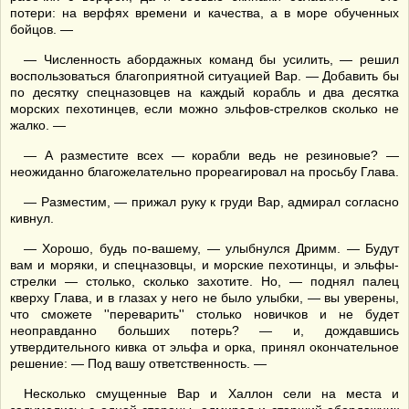
потери: на верфях времени и качества, а в море обученных
бойцов. —
— Численность абордажных команд бы усилить, — решил
воспользоваться благоприятной ситуацией Вар. — Добавить бы
по десятку спецназовцев на каждый корабль и два десятка
морских пехотинцев, если можно эльфов-стрелков сколько не
жалко. —
— А разместите всех — корабли ведь не резиновые? —
неожиданно благожелательно прореагировал на просьбу Глава.
— Разместим, — прижал руку к груди Вар, адмирал согласно
кивнул.
— Хорошо, будь по-вашему, — улыбнулся Дримм. — Будут
вам и моряки, и спецназовцы, и морские пехотинцы, и эльфы-
стрелки — столько, сколько захотите. Но, — поднял палец
кверху Глава, и в глазах у него не было улыбки, — вы уверены,
что сможете ''переварить'' столько новичков и не будет
неоправданно больших потерь? — и, дождавшись
утвердительного кивка от эльфа и орка, принял окончательное
решение: — Под вашу ответственность. —
Несколько смущенные Вар и Халлон сели на места и