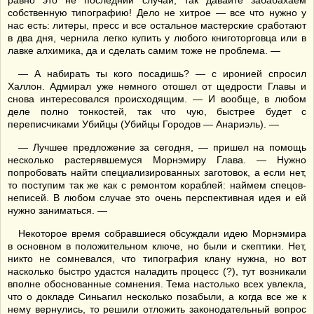
равно это не последний случай, так давайте забабахаем
собственную типографию! Дело не хитрое — все что нужно у
нас есть: литеры, пресс и все остальное мастерские сработают
в два дня, чернила легко купить у любого книготорговца или в
лавке алхимика, да и сделать самим тоже не проблема. —
— А набирать ты кого посадишь? — с иронией спросил
Халлон. Адмирал уже немного отошел от щедрости Главы и
снова интересовался происходящим. — И вообще, в любом
деле полно тонкостей, так что чую, быстрее будет с
переписчиками Убийцы (Убийцы Городов — Анариэль). —
— Лучшее предложение за сегодня, — пришел на помощь
несколько растерявшемуся Морнэмиру Глава. — Нужно
попробовать найти специализированных заготовок, а если нет,
то поступим так же как с ремонтом кораблей: наймем спецов-
неписей. В любом случае это очень перспективная идея и ей
нужно заниматься. —
Некоторое время собравшиеся обсуждали идею Морнэмира
в основном в положительном ключе, но были и скептики. Нет,
никто не сомневался, что типография клану нужна, но вот
насколько быстро удастся наладить процесс (?), тут возникали
вполне обоснованные сомнения. Тема настолько всех увлекла,
что о докладе Синьагил несколько позабыли, а когда все же к
нему вернулись, то решили отложить законодательный вопрос