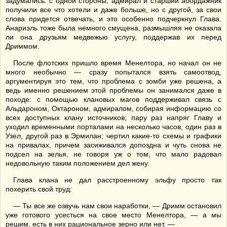
задумались: с одной стороны, адмирал и старший абордажник
получили все что хотели и даже больше, но с другой, за свои
слова придется отвечать, и это особенно подчеркнул Глава.
Анариэль тоже была немного смущена, размышляя не оказала
ли она друзьям медвежью услугу, поддержав их перед
Дриммом.
После флотских пришло время Менелтора, но начал он не
много необычно — сразу попытался взять самоотвод,
аргументируя это тем, что проблема с зомби уже решена, а
ведь именно решением этой проблемы он занимался даже в
походе: с помощью клановых магов поддерживал связь с
Альдароном, Октароном, адмиралом, собирая информацию со
всех доступных клану источников; пару раз напряг Главу и
уходил временными порталами на несколько часов, один раз в
Узел, другой раз в Эрмилан; чертил какие-то схемы и графики
на привалах, причем засиживался допоздна и чуть снова не
подсел на зелья, не говоря уж о том, что мало радовал
недовольную таким положением дел жену.
Глава клана не дал расстроенному эльфу просто так
похерить свой труд:
— Ты все же озвучь нам свои наработки, — Дримм остановил
уже готового усесться на свое место Менелтора, — а мы
решим, есть в них рациональное зерно или нет. —