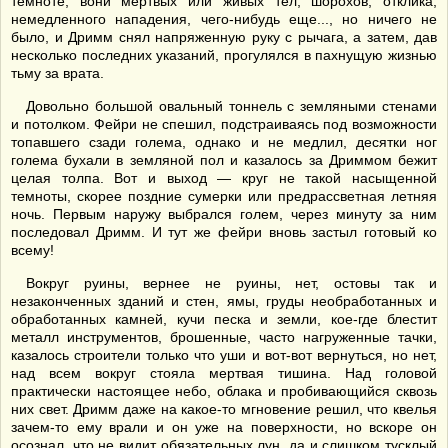
темноте, вони мертвых или живых тел, шорохов, отклика,
немедленного нападения, чего-нибудь еще..., но ничего не
было, и Дримм снял напряженную руку с рычага, а затем, дав
несколько последних указаний, прогулялся в пахнущую жизнью
тьму за врата.
Довольно большой овальный тоннель с земляными стенами
и потолком. Фейри не спешил, подстраиваясь под возможности
топавшего сзади голема, однако и не медлил, десятки ног
голема бухали в земляной пол и казалось за Дриммом бежит
целая толпа. Вот и выход — круг не такой насыщенной
темноты, скорее поздние сумерки или предрассветная летняя
ночь. Первым наружу выбрался голем, через минуту за ним
последовал Дримм. И тут же фейри вновь застыл готовый ко
всему!
Вокруг руины, вернее не руины, нет, остовы так и
незаконченных зданий и стен, ямы, груды необработанных и
обработанных камней, кучи песка и земли, кое-где блестит
металл инструментов, брошенные, часто нагруженные тачки,
казалось строители только что уши и вот-вот вернуться, но нет,
над всем вокруг стояла мертвая тишина. Над головой
практически настоящее небо, облака и пробивающийся сквозь
них свет. Дримм даже на какое-то мгновение решил, что квелья
зачем-то ему врали и он уже на поверхности, но вскоре он
осознал, что не видит обязательных лун, да и слишком тусклый