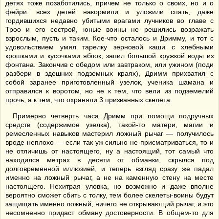
детях тоже позаботились, причем не только о своих, но и о
фейри: всех детей накормили и уложили спать, даже
гордившихся недавно убитыми врагами лучников во главе с
Троо и его сестрой, юные воины не решились возражать
взрослым, пусть и таким. Кое-что осталось и Дримму, и тот с
удовольствием умял тарелку зерновой каши с хлебными
крошками и кусочками яблок, запил большой кружкой воды из
фонтана. Закончив с обедом или завтраком, или ужином (поди
разбери в здешних подземных краях), Дримм прихватил с
собой заранее приготовленный узелок, ученика шамана и
отправился к воротом, но не к тем, что вели из подземелий
прочь, а к тем, что охраняли 3 призванных скелета.
Примерно четверть часа Дримм при помощи подручных
средств (содержимое узелка), такой-то матери, магии и
ремесленных навыков мастерил ложный рычаг — получилось
вроде неплохо — если так уж сильно не присматриваться, то и
не отличишь от настоящего, ну а настоящий, тот самый что
находился метрах в десяти от обманки, скрылся под
долговременной иллюзией, и теперь взгляд сразу же падал
именно на ложный рычаг, а не на каменную стену на месте
настоящего. Нехитрая уловка, но возможно и даже вполне
вероятно сможет сбить с толку, тем более скелеты-воины будут
защищать именно ложный, ничего не открывающий рычаг, и это
несомненно придаст обману достоверности. В общем-то для