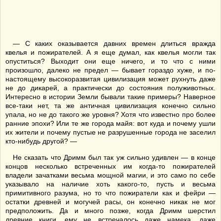
— С каких оказывается давних времен длиться вражда
квелья и пожирателей. А я еще думал, как квелья могли так
опуститься? Выходит они еще ничего, и то что с ними
произошло, далеко не предел — бывает гораздо хуже, и по-
настоящему высокоразвитая цивилизация может рухнуть даже
не до дикарей, а практически до состояния полуживотных.
Интересно в истории Земли бывали такие примеры? Наверное
все-таки нет, та же античная цивилизация конечно сильно
упала, но не до такого же уровня? Хотя что известно про более
ранние эпохи? Или те же города майя: вот куда и почему ушли
их жители и почему пустые не разрушенные города не заселил
кто-нибудь другой? —
Не сказать что Дримм был так уж сильно удивлен — в конце
концов несколько встреченных им когда-то пожирателей
владели зачатками весьма мощной магии, и это само по себе
указывало на наличие хоть какого-то, пусть и весьма
примитивного разума, но то что пожиратели как и фейри —
остатки древней и могучей расы, он конечно никак не мог
предположить. Да и много позже, когда Дримм шерстил
древние книги, ему не встречалось даже намека, даже