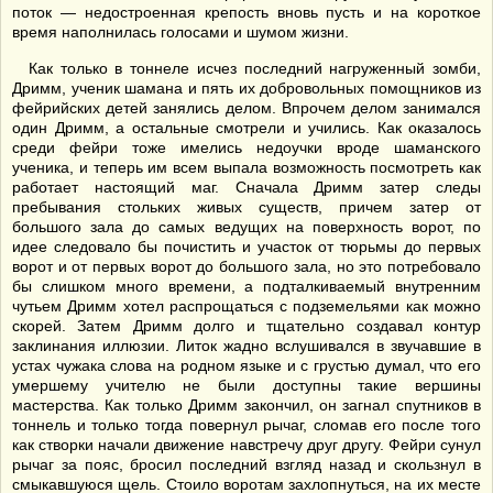
поток — недостроенная крепость вновь пусть и на короткое
время наполнилась голосами и шумом жизни.
Как только в тоннеле исчез последний нагруженный зомби,
Дримм, ученик шамана и пять их добровольных помощников из
фейрийских детей занялись делом. Впрочем делом занимался
один Дримм, а остальные смотрели и учились. Как оказалось
среди фейри тоже имелись недоучки вроде шаманского
ученика, и теперь им всем выпала возможность посмотреть как
работает настоящий маг. Сначала Дримм затер следы
пребывания стольких живых существ, причем затер от
большого зала до самых ведущих на поверхность ворот, по
идее следовало бы почистить и участок от тюрьмы до первых
ворот и от первых ворот до большого зала, но это потребовало
бы слишком много времени, а подталкиваемый внутренним
чутьем Дримм хотел распрощаться с подземельями как можно
скорей. Затем Дримм долго и тщательно создавал контур
заклинания иллюзии. Литок жадно вслушивался в звучавшие в
устах чужака слова на родном языке и с грустью думал, что его
умершему учителю не были доступны такие вершины
мастерства. Как только Дримм закончил, он загнал спутников в
тоннель и только тогда повернул рычаг, сломав его после того
как створки начали движение навстречу друг другу. Фейри сунул
рычаг за пояс, бросил последний взгляд назад и скользнул в
смыкавшуюся щель. Стоило воротам захлопнуться, на их месте