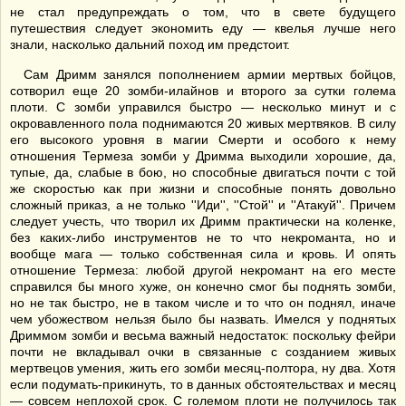
не стал предупреждать о том, что в свете будущего
путешествия следует экономить еду — квелья лучше него
знали, насколько дальний поход им предстоит.
Сам Дримм занялся пополнением армии мертвых бойцов,
сотворил еще 20 зомби-илайнов и второго за сутки голема
плоти. С зомби управился быстро — несколько минут и с
окровавленного пола поднимаются 20 живых мертвяков. В силу
его высокого уровня в магии Смерти и особого к нему
отношения Термеза зомби у Дримма выходили хорошие, да,
тупые, да, слабые в бою, но способные двигаться почти с той
же скоростью как при жизни и способные понять довольно
сложный приказ, а не только ''Иди'', ''Стой'' и ''Атакуй''. Причем
следует учесть, что творил их Дримм практически на коленке,
без каких-либо инструментов не то что некроманта, но и
вообще мага — только собственная сила и кровь. И опять
отношение Термеза: любой другой некромант на его месте
справился бы много хуже, он конечно смог бы поднять зомби,
но не так быстро, не в таком числе и то что он поднял, иначе
чем убожеством нельзя было бы назвать. Имелся у поднятых
Дриммом зомби и весьма важный недостаток: поскольку фейри
почти не вкладывал очки в связанные с созданием живых
мертвецов умения, жить его зомби месяц-полтора, ну два. Хотя
если подумать-прикинуть, то в данных обстоятельствах и месяц
— совсем неплохой срок. С големом плоти не получилось так