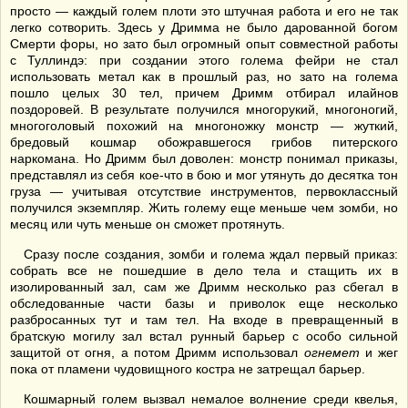
просто — каждый голем плоти это штучная работа и его не так
легко сотворить. Здесь у Дримма не было дарованной богом
Смерти форы, но зато был огромный опыт совместной работы
с Туллиндэ: при создании этого голема фейри не стал
использовать метал как в прошлый раз, но зато на голема
пошло целых 30 тел, причем Дримм отбирал илайнов
поздоровей. В результате получился многорукий, многоногий,
многоголовый похожий на многоножку монстр — жуткий,
бредовый кошмар обожравшегося грибов питерского
наркомана. Но Дримм был доволен: монстр понимал приказы,
представлял из себя кое-что в бою и мог утянуть до десятка тон
груза — учитывая отсутствие инструментов, первоклассный
получился экземпляр. Жить голему еще меньше чем зомби, но
месяц или чуть меньше он сможет протянуть.
Сразу после создания, зомби и голема ждал первый приказ:
собрать все не пошедшие в дело тела и стащить их в
изолированный зал, сам же Дримм несколько раз сбегал в
обследованные части базы и приволок еще несколько
разбросанных тут и там тел. На входе в превращенный в
братскую могилу зал встал рунный барьер с особо сильной
защитой от огня, а потом Дримм использовал
огнемет
и жег
пока от пламени чудовищного костра не затрещал барьер.
Кошмарный голем вызвал немалое волнение среди квелья,