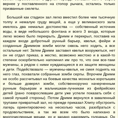
вернее у поставленного на стопор рычага, остались только
призванные скелеты.
Большой как стадион зал легко вместил более чем тысячную
толпу и немалую груду вещей, а еще у великанского зала
имелось два немалых достоинства — собственный источник
воды, в виде небольшого фонтана и всего 3 входа, которые
легко можно было перекрыть. Дримм и перекрыл, поставив на
каждом входе добротный рунный барьер, квелья, фейри и
созданные Дриммом зомби могли сквозь него ходить, а все
остальные нет. Затем Дримм заставил квелья вооружиться, нет
он не отдал приказ, а жестко, возможно жестоко и в какой-то
степени оскорбительно напомнил им про то, что они все-таки
мужчины, а рядом с ними нуждающиеся в их защите женщины
и дети. Подействовало — мужчины-квелья, не смея поднять на
него глаз, похватали собранные зомби серпы. Впрочем Дримм
не особо рассчитывал на боевые качества мохнатых коротышек
и больше доверял зомби, собственноручно начерченным
рунным барьерам и мальчишкам-лучникам из фейрийских
детей (рано повзрослевшие дети уже успели показать себя с
самой лучшей стороны). Потом Дримм вернулся в заваленный
трупами привратный зал, но прежде приказал Хлипу обустроить
лагерь ориентировочно на несколько часов, разобраться с
продовольствием, а так же всем что было напихано в
многочисленные мешки, ну и заодно накормить голодных. Он