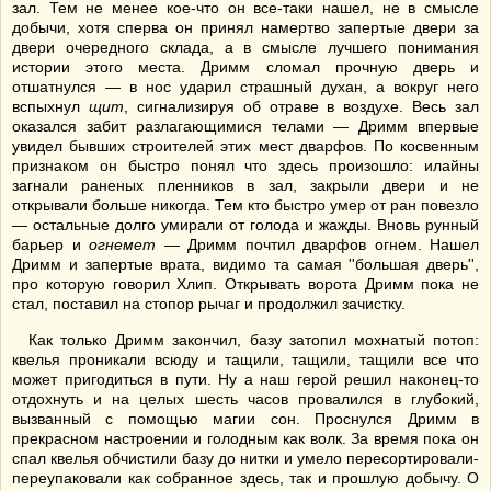
зал. Тем не менее кое-что он все-таки нашел, не в смысле
добычи, хотя сперва он принял намертво запертые двери за
двери очередного склада, а в смысле лучшего понимания
истории этого места. Дримм сломал прочную дверь и
отшатнулся — в нос ударил страшный духан, а вокруг него
вспыхнул
щит
, сигнализируя об отраве в воздухе. Весь зал
оказался забит разлагающимися телами — Дримм впервые
увидел бывших строителей этих мест дварфов. По косвенным
признаком он быстро понял что здесь произошло: илайны
загнали раненых пленников в зал, закрыли двери и не
открывали больше никогда. Тем кто быстро умер от ран повезло
— остальные долго умирали от голода и жажды. Вновь рунный
барьер и
огнемет
— Дримм почтил дварфов огнем. Нашел
Дримм и запертые врата, видимо та самая ''большая дверь'',
про которую говорил Хлип. Открывать ворота Дримм пока не
стал, поставил на стопор рычаг и продолжил зачистку.
Как только Дримм закончил, базу затопил мохнатый потоп:
квелья проникали всюду и тащили, тащили, тащили все что
может пригодиться в пути. Ну а наш герой решил наконец-то
отдохнуть и на целых шесть часов провалился в глубокий,
вызванный с помощью магии сон. Проснулся Дримм в
прекрасном настроении и голодным как волк. За время пока он
спал квелья обчистили базу до нитки и умело пересортировали-
переупаковали как собранное здесь, так и прошлую добычу. О