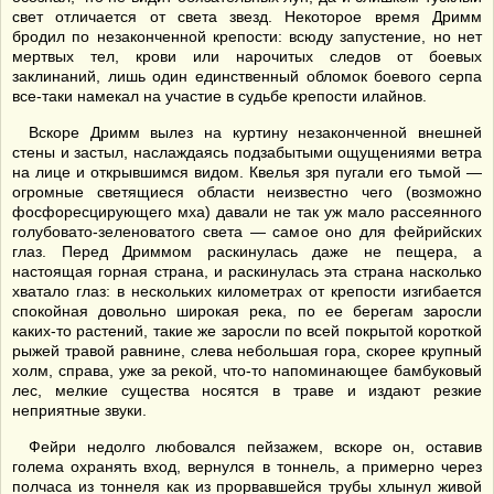
свет отличается от света звезд. Некоторое время Дримм
бродил по незаконченной крепости: всюду запустение, но нет
мертвых тел, крови или нарочитых следов от боевых
заклинаний, лишь один единственный обломок боевого серпа
все-таки намекал на участие в судьбе крепости илайнов.
Вскоре Дримм вылез на куртину незаконченной внешней
стены и застыл, наслаждаясь подзабытыми ощущениями ветра
на лице и открывшимся видом. Квелья зря пугали его тьмой —
огромные светящиеся области неизвестно чего (возможно
фосфоресцирующего мха) давали не так уж мало рассеянного
голубовато-зеленоватого света — самое оно для фейрийских
глаз. Перед Дриммом раскинулась даже не пещера, а
настоящая горная страна, и раскинулась эта страна насколько
хватало глаз: в нескольких километрах от крепости изгибается
спокойная довольно широкая река, по ее берегам заросли
каких-то растений, такие же заросли по всей покрытой короткой
рыжей травой равнине, слева небольшая гора, скорее крупный
холм, справа, уже за рекой, что-то напоминающее бамбуковый
лес, мелкие существа носятся в траве и издают резкие
неприятные звуки.
Фейри недолго любовался пейзажем, вскоре он, оставив
голема охранять вход, вернулся в тоннель, а примерно через
полчаса из тоннеля как из прорвавшейся трубы хлынул живой