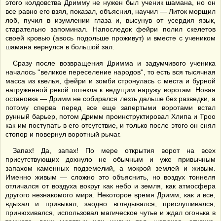
этого колдовства Дримму не нужен был ученик шамана, но он
все равно его взял, показал, объяснил, научил — Литок морщил
лоб, пучил в изумлении глаза и, высунув от усердия язык,
старательно запоминал. Напоследок фейри полил скелетов
своей кровью (авось подольше проживут) и вместе с учеником
шамана вернулся в большой зал.
Сразу после возвращения Дримма и задумчивого ученика
началось ''великое переселение народов'', то есть вся тысячная
масса из квелья, фейри и зомби стронулась с места и бурной
нагруженной рекой потекла к ведущим наружу воротам. Новая
остановка — Дримм не собирался лезть дальше без разведки, а
потому сперва перед все еще запертыми воротами встал
рунный барьер, потом Дримм проинструктировал Хлипа и Троо
как им поступать в его отсутствие, и только после этого он снял
стопор и повернул воротный рычаг.
Запах! Да, запах! По мере открытия ворот на всех
присутствующих дохнуло не обычным и уже привычным
запахом каменных подземелий, а мокрой землей и живым.
Именно живым — сложно это объяснить, но воздух тоннеля
отличался от воздуха вокруг как небо и земля, как атмосфера
другого незнакомого мира. Некоторое время Дримм, как и все,
вдыхал и привыкал, заодно вглядывался, прислушивался,
принюхивался, использовал магическое чутье и ждал огонька в