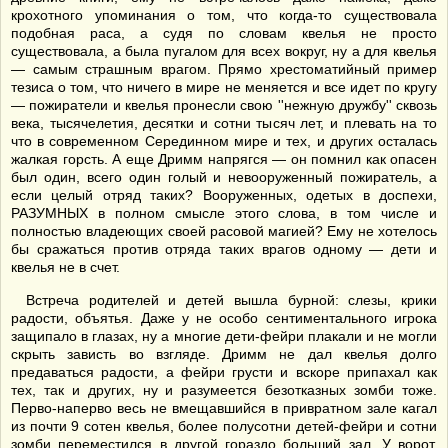
крохотного упоминания о том, что когда-то существовала
подобная раса, а судя по словам квелья не просто
существовала, а была пугалом для всех вокруг, ну а для квелья
— самым страшным врагом. Прямо хрестоматийный пример
тезиса о том, что ничего в мире не меняется и все идет по кругу
— пожиратели и квелья пронесли свою ''нежную дружбу'' сквозь
века, тысячелетия, десятки и сотни тысяч лет, и плевать на то
что в современном Серединном мире и тех, и других осталась
жалкая горсть. А еще Дримм напрягся — он помнил как опасен
был один, всего один голый и невооруженный пожиратель, а
если целый отряд таких? Вооруженных, одетых в доспехи,
РАЗУМНЫХ в полном смысле этого слова, в том числе и
полностью владеющих своей расовой магией? Ему не хотелось
бы сражаться против отряда таких врагов одному — дети и
квелья не в счет.
Встреча родителей и детей вышла бурной: слезы, крики
радости, объятья. Даже у не особо сентиментального игрока
защипало в глазах, ну а многие дети-фейри плакали и не могли
скрыть зависть во взгляде. Дримм не дал квелья долго
предаваться радости, а фейри грусти и вскоре припахал как
тех, так и других, ну и разумеется безотказных зомби тоже.
Перво-наперво весь не вмещавшийся в привратном зале кагал
из почти 9 сотен квелья, более полусотни детей-фейри и сотни
зомби переместился в другой гораздо больший зал. У ворот,