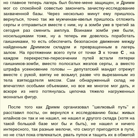
но главное теперь лагерь был более-мене защищен, и Дримм
мог со спокойной совестью закончить зачистку-исследование
захваченной базы. Через несколько минут ему пришлось
вернуться, точно так же мужчинам-квелья пришлось отложить
серпы и отправиться вместе с ним, ну а зомби уже в третий за
сегодня раз сменить амплуа. Воинами зомби уже были,
носильщиками тоже, ну а теперь им довелось поработать
гаишниками, то есть обеспечить безопасное движение между
найденным Дриммом складом и превращенным в лагерь
залом. На протяжении всего пути от точки
З
к точке
С
, на
каждом перекрестке-пересечении путей встали пятерки
гаишников-зомби, вместо полосатых жезлов серпы, а вместо
штрафа усекновение головы — депутатский мандат отрежут
вместе с рукой, взятку не возьмут, разве что вырезанным из
тела взяткодателя мясом. Сам обнаруженный склад не
впечатлял особыми объемами, но все же многое мог дать, и
вскоре из него потянулась цепочка тяжело нагруженных
мохнатых фигур.
После того как Дримм организовал ''шелковый путь'' и
расставил посты, он вернулся к исследованию базы: живых
илайнов он так и не нашел, не нашел и другого склада (хотя на
такой большой базе мог бы и быть), не нашел и ничего
интересного, так разные мелочи, что смогут пригодится в пути,
но не стал пока отвлекаться, рвать пупок и тащить их в обжитой