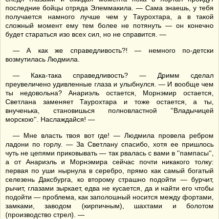
последние бойцы отряда Элеммакила. — Сама знаешь, у тебя
получается намного лучше чем у Таурохтара, а в такой
сложный момент ему тем более не потянуть — он конечно
будет стараться изо всех сил, но не справится. —
— А как же справедливость?! — немного по-детски
возмутилась Людмила.
— Кака-така справедливость? — Дримм сделал
преувеличено удивленные глаза и улыбнулся. — И вообще чем
ты недовольна? Анариэль остается, Морнэмир остается,
Светлана заменяет Таурохтара и тоже остается, а ты,
внученька, становишься полновластной ''Владычицей
морскою''. Наслаждайся! —
— Мне власть твоя вот где! — Людмила провела ребром
ладони по горлу. — За Светлану спасибо, хотя ее пришлось
чуть не цепями приковывать — так рвалась с вами в ''пампасы'',
а от Анариэль и Морнэмира сейчас почти никакого толку:
первая по уши нырнула в серебро, прямо как самый богатый
селезень Даксбурга, ко второму страшно подойти — бурчит,
рычит, глазами зыркает, едва не кусается, да и найти его чтобы
подойти — проблема, как заполошный носится между фортами,
замками, заводом (кирпичным), шахтами и болотом
(производство стрел). —