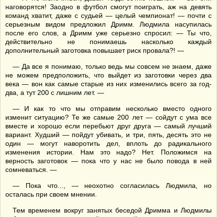
наговорятся! Заодно в футбол смогут поиграть, аж на девять
команд хватит, даже с судьей — целый чемпионат! — почти с
серьезным видом предложил Дримм. Людмила насупилась
после его слов, а Дримм уже серьезно спросил: — Ты что,
действительно не понимаешь насколько каждый
дополнительный заготовка повышает риск провала?! —
— Да все я понимаю, только ведь мы совсем не знаем, даже
не можем предположить, что выйдет из заготовки через два
века — вон как самые старые из них изменились всего за год-
два, а тут 200 с лишним лет. —
— И как то что мы отправим несколько вместо одного
изменит ситуацию? Те же самые 200 лет — сойдут с ума все
вместе и хорошо если перебьют друг друга — самый лучший
вариант. Худший — пойдут убивать, и три, пять, десять это не
один — могут наворотить дел, вплоть до радикального
изменения истории. Нам это надо? Нет. Положимся на
верность заготовок — пока что у нас не было повода в ней
сомневаться. —
— Пока что..., — неохотно согласилась Людмила, но
осталась при своем мнении.
Тем временем вокруг занятых беседой Дримма и Людмилы