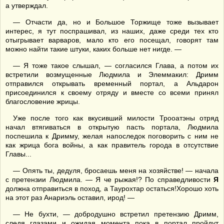
а утверждал.
— Отчасти да, но и Большое Торжище тоже вызывает
интерес, я тут поспрашивал, из наших, даже среди тех кто
отыгрывает варваров, мало кто его посещал, говорят там
можно найти такие штуки, каких больше нет нигде. —
— Я тоже такое слышал, — согласился Глава, а потом их
встретили возмущенные Людмила и Элеммакил: Дримм
отправился открывать временный портал, а Альдарон
присоединился к своему отряду и вместе со всеми принял
благословение жрицы.
Уже после того как вкусивший милости Трооатэны отряд
начал втягиваться в открытую пасть портала, Людмила
поспешила к Дримму, желая напоследок поговорить с ним не
как жрица бога войны, а как правитель города в отсутствие
Главы...
— Опять ты, дедуля, бросаешь меня на хозяйстве! — начала
с претензии Людмила. — Я че рыжая!? По справедливости
Я
должна отправиться в поход, а Таурохтар остаться!Хорошо хоть
на этот раз Анариэль оставил, ирод! —
— Не бухти, — добродушно встретил претензию Дримм,
следя глазами и ожидая момента пока в портал пройдут