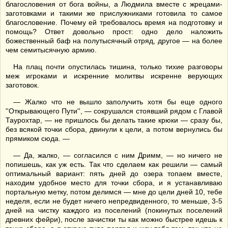
благословения от бога войны, а Людмила вместе с жрецами-
заготовками и такими же прислужниками готовила то самое
благословение. Почему ей требовалось время на подготовку и
помощь? Ответ довольно прост: одно дело наложить
божественный баф на полутысячный отряд, другое — на более
чем семитысячную армию.
На плац почти опустилась тишина, только тихие разговоры
меж игроками и искренние молитвы искренне верующих
заготовок.
— Жалко что не вышло заполучить хотя бы еще одного
''Открывающего Пути'', — сокрушался стоявший рядом с Главой
Таурохтар, — не пришлось бы делать такие крюки — сразу бы,
без всякой точки сбора, двинули к цели, а потом вернулись бы
прямиком сюда. —
— Да, жалко, — согласился с ним Дримм, — но ничего не
попишешь, как уж есть. Так что сделаем как решили — самый
оптимальный вариант: пять дней до озера топаем вместе,
находим удобное место для точки сбора, и я устанавливаю
портальную метку, потом делимся — мне до цели дней 10, тебе
неделя, если не будет ничего непредвиденного, то меньше, 3-5
дней на чистку каждого из поселений (покинутых поселений
древних фейри), после зачистки ты как можно быстрее идешь к