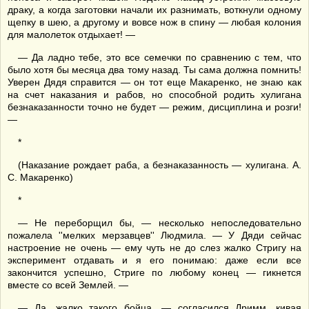
драку, а когда заготовки начали их разнимать, воткнули одному
щепку в шею, а другому и вовсе нож в спину — любая колония
для малолеток отдыхает! —
— Да ладно тебе, это все семечки по сравнению с тем, что
было хотя бы месяца два тому назад. Ты сама должна помнить!
Уверен Дядя справится — он тот еще Макаренко, не знаю как
на счет наказания и рабов, но способной родить хулигана
безнаказанности точно не будет — режим, дисциплина и розги!
—
*
(Наказание рождает раба, а безнаказанность — хулигана. А.
С. Макаренко)
*
— Не переборщил бы, — несколько непоследовательно
пожалела ''мелких мерзавцев'' Людмила. — У Дяди сейчас
настроение не очень — ему чуть не до слез жалко Стригу на
эксперимент отдавать и я его понимаю: даже если все
закончится успешно, Стриге по любому конец — гикнется
вместе со всей Землей. —
— Да, жалко такого бойца, — согласился Дримм, кивая