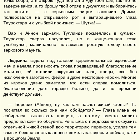
точке сбора, а я открою туда портал и жду тебя там, так что не
задерживайся, а то брошу твой отряд в джунглях и выбирайтесь
как хотите, — с серьезным лицом закончил Дримм,
полюбовался на открывшего рот и вытаращившего глаза
Таурохтара и с улыбкой произнес: — Шутка! —
Вар и Айнон заржали, Туллиндэ посмеялась в кулачок,
Таурохтар сперва насупился, но в конце-концов тоже
улыбнулся, машинально поглаживая рогатую голову своего
верхового маунта.
Людмила вздела над головой церемониальный жреческий
меч и начала произносить слова предварявшей благословение
молитвы, ей вторили окружившие плац жрецы, все без
исключения заготовки, фейри и даже некоторые игроки. Многие
из игроков давно заметили, что если сперва помолиться,
благословение дает гораздо больше, да и по времени
действует дольше.
— Боровик (Айнон), ну как там насчет живой стены? Ты
посчитал во сколько она нам обойдется? — Глава клана не
собирался выгадывать процент, а потому вместо молитв
предпочел кое-что обсудить. Речь шла о предложении окружить
отдельной живой стеной всю территорию переноса, усилив тем
самым безопасность клановых земель как здесь и сейчас, так и
в прошлом Земли.