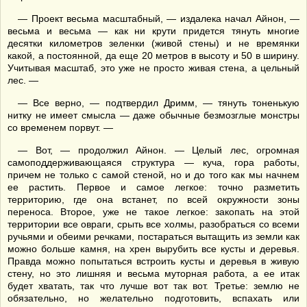
— Проект весьма масштабный, — издалека начал Айнон, —
весьма и весьма — как ни крути придется тянуть многие
десятки километров зеленки (живой стены) и не времянки
какой, а постоянной, да еще 20 метров в высоту и 50 в ширину.
Учитывая масштаб, это уже не просто живая стена, а цельный
лес. —
— Все верно, — подтвердил Дримм, — тянуть тоненькую
нитку не имеет смысла — даже обычные безмозглые монстры
со временем порвут. —
— Вот, — продолжил Айнон. — Целый лес, огромная
самоподдерживающаяся структура — куча, гора работы,
причем не только с самой стеной, но и до того как мы начнем
ее растить. Первое и самое легкое: точно разметить
территорию, где она встанет, по всей окружности зоны
переноса. Второе, уже не такое легкое: закопать на этой
территории все овраги, срыть все холмы, разобраться со всеми
ручьями и обеими речками, постараться вытащить из земли как
можно больше камня, на хрен вырубить все кусты и деревья.
Правда можно попытаться встроить кусты и деревья в живую
стену, но это лишняя и весьма муторная работа, а ее итак
будет хватать, так что лучше вот так вот. Третье: землю не
обязательно, но желательно подготовить, вспахать или