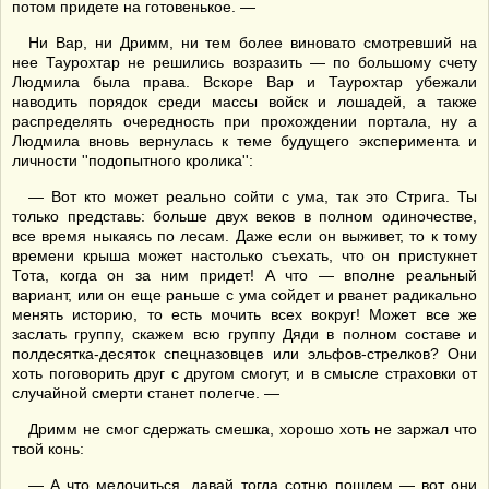
потом придете на готовенькое. —
Ни Вар, ни Дримм, ни тем более виновато смотревший на
нее Таурохтар не решились возразить — по большому счету
Людмила была права. Вскоре Вар и Таурохтар убежали
наводить порядок среди массы войск и лошадей, а также
распределять очередность при прохождении портала, ну а
Людмила вновь вернулась к теме будущего эксперимента и
личности ''подопытного кролика'':
— Вот кто может реально сойти с ума, так это Стрига. Ты
только представь: больше двух веков в полном одиночестве,
все время ныкаясь по лесам. Даже если он выживет, то к тому
времени крыша может настолько съехать, что он пристукнет
Тота, когда он за ним придет! А что — вполне реальный
вариант, или он еще раньше с ума сойдет и рванет радикально
менять историю, то есть мочить всех вокруг! Может все же
заслать группу, скажем всю группу Дяди в полном составе и
полдесятка-десяток спецназовцев или эльфов-стрелков? Они
хоть поговорить друг с другом смогут, и в смысле страховки от
случайной смерти станет полегче. —
Дримм не смог сдержать смешка, хорошо хоть не заржал что
твой конь:
— А что мелочиться, давай тогда сотню пошлем — вот они