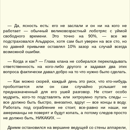
— Да, ясность есть: его не заслали и он ни на кого не
работает — обычный великовозрастный лоботряс с уймой
свободного времени. Это точно на 90%, — все же
подстраховался Альдарон, хотя сам был уверен на все сто, но
по давней привычке оставлял 10% зазор на случай всегда
возможной ошибки.
— Когда и как? — Глава клана не собирался перекладывать
ответственность на кого-либо другого и задавая два этих
вопроса фактически давал добро на то что нужно было сделать.
— Как можно скорей, каждый день это риск, что кто-нибудь
проболтается или он сам случайно услышит не
предназначенный для его ушей разговор. Не стоит особо
мудрить, кого-то подставлять или хитроумно путать следы —
все должно быть быстро, внезапно, вдруг — все концы в воду.
Работать под ограбление не стоит, все-равно ни наши, ни
американцы не поверят и будут копать, а потому следов просто
не должно быть, НИКАКИХ. —
Дримм остановился на вершине ведущей со стены аппарели,