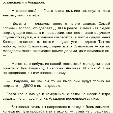
остановился и Альдарон.
— А справитесь? — Глава клана пытливо взглянул в глаза
невозмутимого эльфа.
— Должны — слишком много от этого зависит. Самый
сложный вопрос, кто сделает ДЕЛО в реале. У меня нет людей
подходящего возраста и профессии, все кого я знаю в лучшем
случае откажутся, а в худшем согласятся, а потом сдадут меня
Конторе, те кто не откажется и не сдаст, уже не годятся. Так что
либо я, либо Элеммакил, скорей всего Элеммакил — он по
молодости много занимался такими делами, да и помоложе он.
—
— Может кого-нибудь из нашей московской молодежи стоит
привлечь: Куэ, Людмилу, Ниэллона, Айсмена, Исилиэль? Тота
не предлагаю, ты сам знаешь почему. —
— Подумаю, но как бы то ни было они будут только на
подхвате — ДЕЛО я им не доверю. —
Глава клана кивнул и качнувшись с пятки на носок быстро
зашагал по аппарели вниз, Альдарон последовал за ним.
— Вот значит зачем ты напросился в поход с Элеммакилом,
хочешь по пути прорабатывать акцию, — Глава не спрашивал,