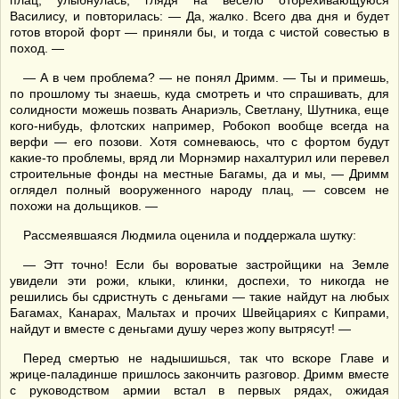
плац, улыбнулась, глядя на весело отбрехивающуюся
Василису, и повторилась: — Да, жалко. Всего два дня и будет
готов второй форт — приняли бы, и тогда с чистой совестью в
поход. —
— А в чем проблема? — не понял Дримм. — Ты и примешь,
по прошлому ты знаешь, куда смотреть и что спрашивать, для
солидности можешь позвать Анариэль, Светлану, Шутника, еще
кого-нибудь, флотских например, Робокоп вообще всегда на
верфи — его позови. Хотя сомневаюсь, что с фортом будут
какие-то проблемы, вряд ли Морнэмир нахалтурил или перевел
строительные фонды на местные Багамы, да и мы, — Дримм
оглядел полный вооруженного народу плац, — совсем не
похожи на дольщиков. —
Рассмеявшаяся Людмила оценила и поддержала шутку:
— Этт точно! Если бы вороватые застройщики на Земле
увидели эти рожи, клыки, клинки, доспехи, то никогда не
решились бы сдристнуть с деньгами — такие найдут на любых
Багамах, Канарах, Мальтах и прочих Швейцариях с Кипрами,
найдут и вместе с деньгами душу через жопу вытрясут! —
Перед смертью не надышишься, так что вскоре Главе и
жрице-паладинше пришлось закончить разговор. Дримм вместе
с руководством армии встал в первых рядах, ожидая