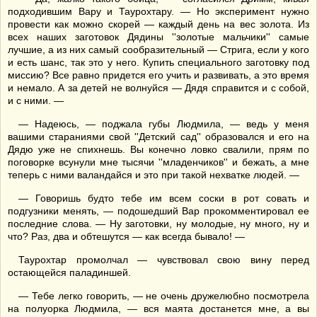
подходившим Вару и Таурохтару. — Но эксперимент нужно
провести как можно скорей — каждый день на вес золота. Из
всех наших заготовок Дядины ''золотые мальчики'' самые
лучшие, а из них самый сообразительный — Стрига, если у кого
и есть шанс, так это у него. Купить специального заготовку под
миссию? Все равно придется его учить и развивать, а это время
и немало. А за детей не волнуйся — Дядя справится и с собой,
и с ними. —
— Надеюсь, — поджала губы Людмила, — ведь у меня
вашими стараниями свой ''Детский сад'' образовался и его на
Дядю уже не спихнешь. Вы конечно ловко свалили, прям по
поговорке всунули мне тысячи ''младенчиков'' и бежать, а мне
теперь с ними валандайся и это при такой нехватке людей. —
— Говоришь будто тебе им всем соски в рот совать и
подгузники менять, — подошедший Вар прокомментировал ее
последние слова. — Ну заготовки, ну молодые, ну много, ну и
что? Раз, два и обтешутся — как всегда бывало! —
Таурохтар промолчал — чувствовал свою вину перед
остающейся паладиншей.
— Тебе легко говорить, — не очень дружелюбно посмотрела
на полуорка Людмила, — вся маята достанется мне, а вы