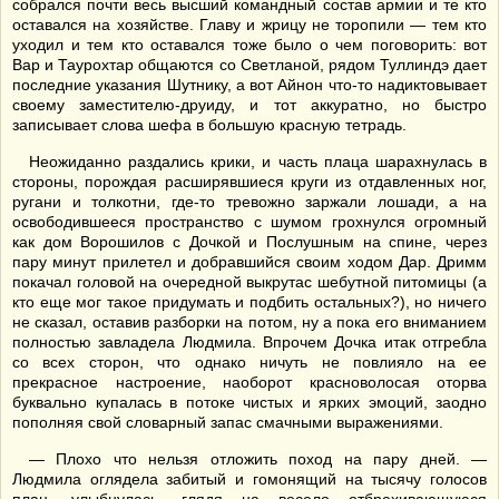
собрался почти весь высший командный состав армии и те кто
оставался на хозяйстве. Главу и жрицу не торопили — тем кто
уходил и тем кто оставался тоже было о чем поговорить: вот
Вар и Таурохтар общаются со Светланой, рядом Туллиндэ дает
последние указания Шутнику, а вот Айнон что-то надиктовывает
своему заместителю-друиду, и тот аккуратно, но быстро
записывает слова шефа в большую красную тетрадь.
Неожиданно раздались крики, и часть плаца шарахнулась в
стороны, порождая расширявшиеся круги из отдавленных ног,
ругани и толкотни, где-то тревожно заржали лошади, а на
освободившееся пространство с шумом грохнулся огромный
как дом Ворошилов с Дочкой и Послушным на спине, через
пару минут прилетел и добравшийся своим ходом Дар. Дримм
покачал головой на очередной выкрутас шебутной питомицы (а
кто еще мог такое придумать и подбить остальных?), но ничего
не сказал, оставив разборки на потом, ну а пока его вниманием
полностью завладела Людмила. Впрочем Дочка итак отгребла
со всех сторон, что однако ничуть не повлияло на ее
прекрасное настроение, наоборот красноволосая оторва
буквально купалась в потоке чистых и ярких эмоций, заодно
пополняя свой словарный запас смачными выражениями.
— Плохо что нельзя отложить поход на пару дней. —
Людмила оглядела забитый и гомонящий на тысячу голосов