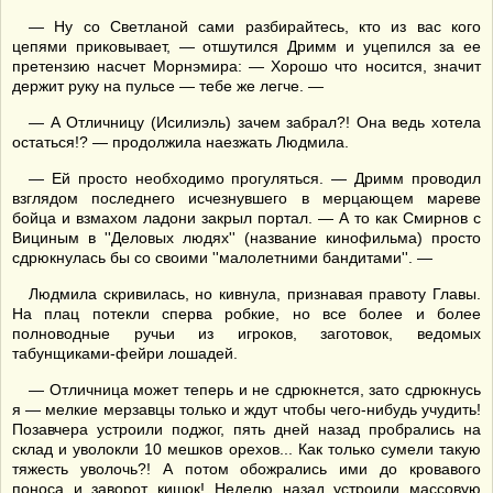
— Ну со Светланой сами разбирайтесь, кто из вас кого
цепями приковывает, — отшутился Дримм и уцепился за ее
претензию насчет Морнэмира: — Хорошо что носится, значит
держит руку на пульсе — тебе же легче. —
— А Отличницу (Исилиэль) зачем забрал?! Она ведь хотела
остаться!? — продолжила наезжать Людмила.
— Ей просто необходимо прогуляться. — Дримм проводил
взглядом последнего исчезнувшего в мерцающем мареве
бойца и взмахом ладони закрыл портал. — А то как Смирнов с
Вициным в ''Деловых людях'' (название кинофильма) просто
сдрюкнулась бы со своими ''малолетними бандитами''. —
Людмила скривилась, но кивнула, признавая правоту Главы.
На плац потекли сперва робкие, но все более и более
полноводные ручьи из игроков, заготовок, ведомых
табунщиками-фейри лошадей.
— Отличница может теперь и не сдрюкнется, зато сдрюкнусь
я — мелкие мерзавцы только и ждут чтобы чего-нибудь учудить!
Позавчера устроили поджог, пять дней назад пробрались на
склад и уволокли 10 мешков орехов... Как только сумели такую
тяжесть уволочь?! А потом обожрались ими до кровавого
поноса и заворот кишок! Неделю назад устроили массовую