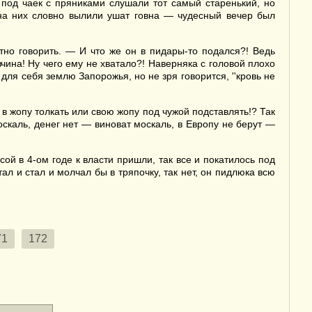
под чаек с пряниками слушали тот самый старенький, но
на них словно вылили ушат говна — чудесный вечер был
тно говорить. — И что же он в пидары-то подался?! Ведь
вчина! Ну чего ему не хватало?! Наверняка с головой плохо
ля себя землю Запорожья, но не зря говорится, ''кровь не
в жопу толкать или свою жопу под чужой подставлять!? Так
оскаль, денег нет — виноват москаль, в Европу не берут —
сой в 4-ом годе к власти пришли, так все и покатилось под
ал и стал и молчал бы в тряпочку, так нет, он пидлюка всю
71
172