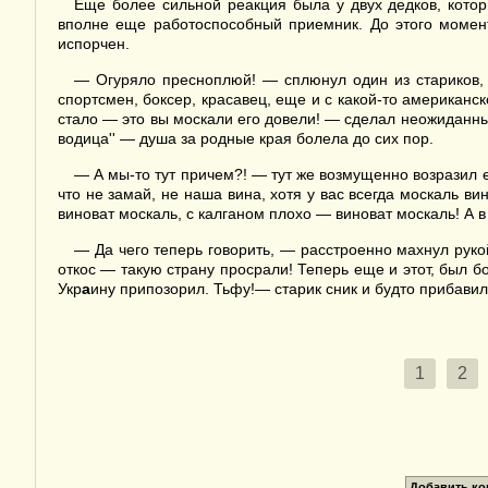
Еще более сильной реакция была у двух дедков, кото
вполне еще работоспособный приемник. До этого момен
испорчен.
— Огуряло пресноплюй! — сплюнул один из стариков, к
спортсмен, боксер, красавец, еще и с какой-то американск
стало — это вы москали его довели! — сделал неожиданный
водица'' — душа за родные края болела до сих пор.
— А мы-то тут причем?! — тут же возмущенно возразил е
что не замай, не наша вина, хотя у вас всегда москаль в
виноват москаль, с калганом плохо — виноват москаль! А 
— Да чего теперь говорить, — расстроенно махнул рукой 
откос — такую страну просрали! Теперь еще и этот, был бо
Укр
а
ину припозорил. Тьфу!— старик сник и будто прибавил
1
2
Добавить к