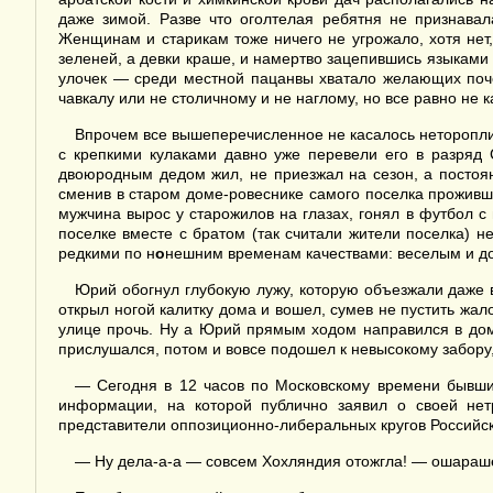
даже зимой. Разве что оголтелая ребятня не признавал
Женщинам и старикам тоже ничего не угрожало, хотя нет,
зеленей, а девки краше, и намертво зацепившись языками
улочек — среди местной пацанвы хватало желающих поче
чавкалу или не столичному и не наглому, но все равно не 
Впрочем все вышеперечисленное не касалось неторопли
с крепкими кулаками давно уже перевели его в разряд 
двоюродным дедом жил, не приезжал на сезон, а постоян
сменив в старом доме-ровеснике самого поселка прожившу
мужчина вырос у старожилов на глазах, гонял в футбол с
поселке вместе с братом (так считали жители поселка) н
редкими по н
о
нешним временам качествами: веселым и д
Юрий обогнул глубокую лужу, которую объезжали даже в
открыл ногой калитку дома и вошел, сумев не пустить жа
улице прочь. Ну а Юрий прямым ходом направился в дом,
прислушался, потом и вовсе подошел к невысокому забору,
— Сегодня в 12 часов по Московскому времени бывши
информации, на которой публично заявил о своей нет
представители оппозиционно-либеральных кругов Российск
— Ну дела-а-а — совсем Хохляндия отожгла! — ошара