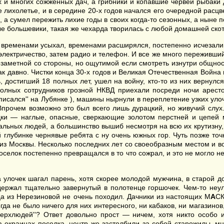
 и многих сожженных дач, а грибники и копавшие червей рыбаки 
 лихолетье, и в середине 20-х годов начался его очередной расцве
, а сумел пережить лихие годы в своих когда-то сезонных, а ныне 
е большевики, такая же чехарда творилась с любой домашней скот
, временами усыхал, временами расширялся, постепенно исчезали 
лектричество, затем радио и телефон. И все же много переживший 
озаметной со стороны, но ощутимой если смотреть изнутри общнос
 так давно. Чистки конца 30-х годов и Великая Отечественная Война
достигший 18 полных лет, ушел на войну, кто-то из них вернулся
полных сотрудников грозной НКВД приехали посреди ночи арест
исался'' на Лубянке ), машины нырнули в переплетение узких улоче
Впрочем возможно это был всего лишь дурацкий, но живучий слух
и — наглые, опасные, сверкающие золотом перстней и цепей му
альных людей, а большинство вышиб несмотря на всю их крутизну, 
 глубинке чернявые ребята с ну очень южных гор. Чуть позже точ
з Москвы. Несколько последних лет со своеобразным местом и во
оселок постепенно превращался в то что сожрал, и это не могло 
 улочек шагал парень, хотя скорее молодой мужчина, в старой д
 держал тщательно завернутый в полотенце горшочек. Чем-то не
ца из Нерезиновой не очень походил. Дачники из настоящих М
А
СК
да не было ничего для них интересного, ни кабаков, ни магазинов
сверхлюдей''? Ответ довольно прост — ничем, хотя никто особо
а окраинах поселка, центр же застолбили за собой старожилы, м