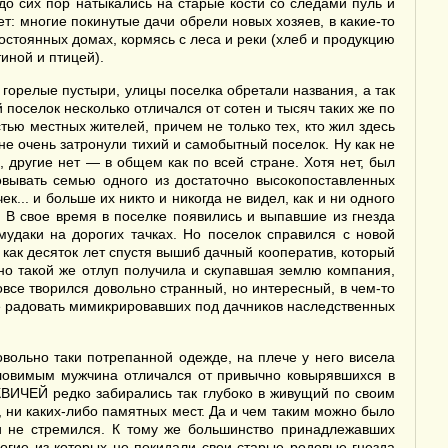
до сих пор натыкались на старые кости со следами пуль и
т: многие покинутые дачи обрели новых хозяев, в какие-то
постоянных домах, кормясь с леса и реки (хлеб и продукцию
иной и птицей).
горелые пустыри, улицы поселка обретали названия, а так
поселок несколько отличался от сотен и тысяч таких же по
тью местных жителей, причем не только тех, кто жил здесь
 не очень затронули тихий и самобытный поселок. Ну как не
, другие нет — в общем как по всей стране. Хотя нет, был
овывать семью одного из достаточно высокопоставленных
к... и больше их никто и никогда не видел, как и ни одного
. В свое время в поселке появились и выпавшие из гнезда
даки на дорогих тачках. Но поселок справился с новой
как десяток лет спустя вышиб дачный кооператив, который
но такой же отлуп получила и скупавшая землю компания,
все творился довольно странный, но интересный, в чем-то
не радовать мимикрировавших под дачников наследственных
овольно таки потрепанной одежде, на плече у него висела
уловимым мужчина отличался от привычно ковырявшихся в
ВИЧЕЙ редко забирались так глубоко в живущий по своим
, ни каких-либо памятных мест. Да и чем таким можно было
 и не стремился. К тому же большинство принадлежавших
ногие из которых не покидали свои старые родовые гнезда