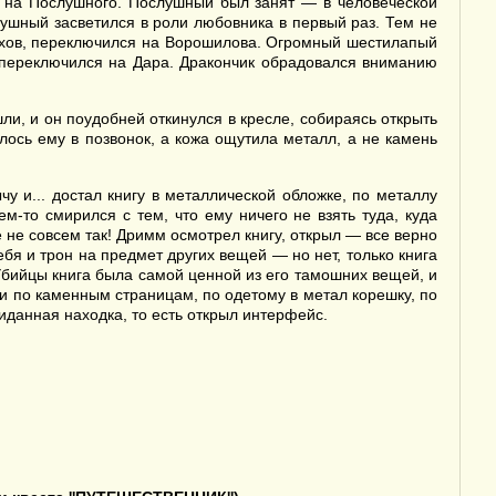
я на Послушного. Послушный был занят — в человеческой
лушный засветился в роли любовника в первый раз. Тем не
ехов, переключился на Ворошилова. Огромный шестилапый
и переключился на Дара. Дракончик обрадовался вниманию
, и он поудобней откинулся в кресле, собираясь открыть
рлось ему в позвонок, а кожа ощутила металл, а не камень
чу и... достал книгу в металлической обложке, по металлу
то смирился с тем, что ему ничего не взять туда, куда
ее не совсем так! Дримм осмотрел книгу, открыл — все верно
ебя и трон на предмет других вещей — но нет, только книга
бийцы книга была самой ценной из его тамошних вещей, и
ами по каменным страницам, по одетому в метал корешку, по
жиданная находка, то есть открыл интерфейс.