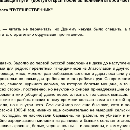
ывающий пути
''
(доступ открыт после выполнения второй част
веста
''
ПУТЕШЕСТВЕННИК
''.
 — читать не перечитать, но Дримму некуда было спешить, а 
тать, старательно обдумывая прочитанное...
вно. Задолго до первой русской революции и даже до наступления с
ома для редких перелетных птиц-дачников из Златоглавой и других
 овощи, мясо, молоко, разнообразные соленья и дары леса шли у с
троительство новых дач требовало много рабочих рук. Со времене
его, свиного, куриного дерьма, за которое богатые мещане, а то
 всех сторон, постепенно, но неуклонно сжирая принадлежавшие с
ремени мир (община) давно перестал жить с тех самых выпасов, п
Многие из разбогатевших к тому времени сельчан сами с охоткой
села, но и внутри него. Сельский мир все еще был жив, хотя и п
товской 1905-й год, именно еще окончательно не умерший сельски
 господам, не насиловали барышень, не грабили, не убивали и н
йно зародившаяся милиция из дачников и бывших сельчан отстоял
ошлись красные, белые, черные волны — и анархисты, и коммунист