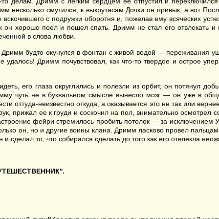
то делам. Дримм с легким сердцем ее отпустил и переключилс
мм несколько смутился, к выкрутасам Дочки он привык, а вот Пос
 вскочившего с подружки оборотня и, пожелав ему всяческих усп
ак он хорошо поел и пошел спать. Дримм не стал его отвлекать 
еченной в слова любви.
Дримм будто окунулся в фонтан с живой водой — переживания ушли
е удалось! Дримм почувствовал, как что-то твердое и острое упе
еть, его глаза округлились и полезли из орбит, он потянул добы
му чуть не в буквальном смысле вынесло мозг — он уже в общем-
ести оттуда-неизвестно откуда, а оказывается это не так или верн
 рук, прижал ее к груди и соскочил на пол, внимательно осмотрел с
настроение фейри стремилось пробить потолок — за исключением У
 только он, но и другие воины клана. Дримм ласково провел пальц
 и сделал то, что собирался сделать до того как его отвлекла нео
ПУТЕШЕСТВЕННИК''.