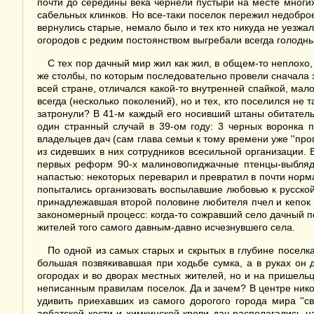
почти до середины века чернели пустыри на месте многих
сабельных клинков. Но все-таки поселок пережил недоброе
вернулись старые, немало было и тех кто никуда не уезжал
огородов с редким постоянством выгребали всегда голодны
С тех пор дачный мир жил как жил, в общем-то неплохо
же столбы, по которым последовательно провели сначала э
всей стране, отличался какой-то внутренней спайкой, мал
всегда (несколько поколений), но и тех, кто поселился не
затронули? В 41-м каждый его носивший штаны обитатель, 
один странный случай в 39-ом году: 3 черных воронка 
владельцев дач (сам глава семьи к тому времени уже ''проп
из сидевших в них сотрудников всесильной организации. 
первых реформ 90-х малиновопиджачные птенцы-выблядк
напастью: некоторых переварил и превратил в почти норм
попытались организовать воспылавшие любовью к русской
принадлежавшая второй половине любителя пчел и кепок и
закономерный процесс: когда-то сожравший село дачный п
жителей того самого давным-давно исчезнувшего села.
По одной из самых старых и скрытых в глубине поселка
большая позвякивавшая при ходьбе сумка, а в руках он
огородах и во дворах местных жителей, но и на пришель
неписанным правилам поселок. Да и зачем? В центре никог
удивить приехавших из самого дорогого города мира ''
арбатской кости и химкинской крови дач располагались н