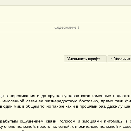
↓ Содержание ↓
йдя в переживания и до хруста суставов сжав каменные подлоко
о мысленной связи ее жизнерадостную болтовню, прямо таки физи
один миг, в общем точно так же как и в прошлый раз, даже лучше — 
дзабытым ощущением связи, голосом и эмоциями питомицы в с
су очень полезной, просто полезной, относительно полезной и с