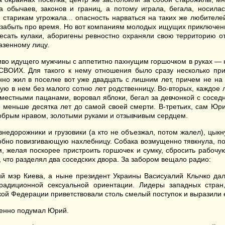
а обычаев, законов и границ, а потому играла, бегала, носилас
 старикам угрожала... опасность нарваться на таких же любителе
 забыть про время. Но вот компаниям молодых ищущих приключени
сать кулаки, аборигены ревностно охраняли свою территорию от
казенному лицу.
во идущего мужчины с аппетитно пахнущим горшочком в руках — н
СВОИХ. Для такого к нему отношения было сразу несколько прич
но жил в поселке вот уже двадцать с лишним лет, причем не на о
ю в нем без малого сотню лет родственницу. Во-вторых, каждое 
 местными пацанами, воровал яблоки, бегал за девчонкой с соседн
е меньше десятка лет до самой своей смерти. В-третьих, сам Юр
обрым нравом, золотыми руками и отзывчивым сердцем.
недорожники и грузовики (а кто не объезжал, потом жалел), цык
лобно повизгивающую нахлебницу. Собака возмущенно тявкнула, пос
 желая поскорее пристроить горшочек и сумку, сбросить рабочу
 что разделял два соседских двора. За забором вещало радио:
й мэр Киева, а ныне президент Украины Васисуалий Клычко д
радиционной сексуальной ориентации. Лидеры западных стра
ой Федерации приветствовали столь смелый поступок и выразили 
шенно подумал Юрий.