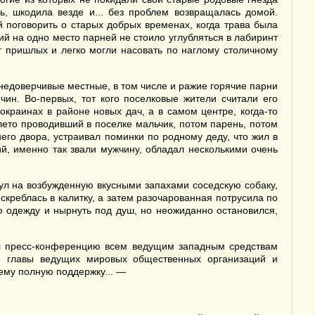
ь, шкодила везде и... без проблем возвращалась домой.
й поговорить о старых добрых временах, когда трава была
й на одно место парней не стоило углубляться в лабиринт
 пришлых и легко могли насовать по наглому столичному
едоверчивые местные, в том числе и ражие горячие парни
ин. Во-первых, тот кого поселковые жители считали его
краинах в районе новых дач, а в самом центре, когда-то
лето проводивший в поселке мальчик, потом парень, потом
его двора, устраивал поминки по родному деду, что жил в
ий, именно так звали мужчину, обладал несколькими очень
нул на возбужденную вкусными запахами соседскую собаку,
креблась в калитку, а затем разочарованная потрусила по
ю одежду и нырнуть под душ, но неожиданно остановился,
ал пресс-конференцию всем ведущим западным средствам
н, главы ведущих мировых общественных организаций и
ему полную поддержку... —