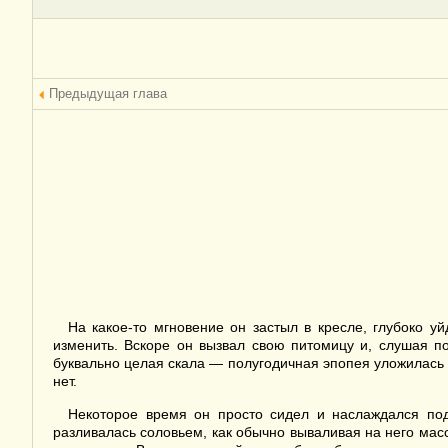
Предыдущая глава
На какое-то мгновение он застыл в кресле, глубоко у
изменить. Вскоре он вызвал свою питомицу и, слушая п
буквально целая скала — полугодичная эпопея уложилась в 
нет.
Некоторое время он просто сидел и наслаждался по
разливалась соловьем, как обычно вываливая на него мас