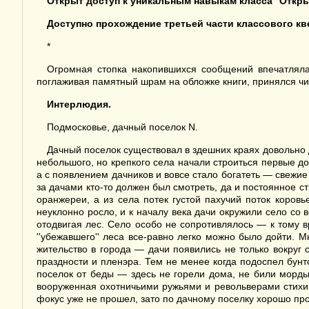
Открыт доступ к уникальным навыкам класса
''
Откр
Доступно прохождение третьей части классового к
*
Огромная стопка накопившихся сообщений впечатляла
поглаживая памятный шрам на обложке книги, принялся чи
Интерлюдия.
Подмосковье, дачный поселок N.
Дачный поселок существовал в здешних краях довольно да
небольшого, но крепкого села начали строиться первые д
а с появлением дачников и вовсе стало богатеть — свежие
за дачами кто-то должен был смотреть, да и постоянное с
оранжереи, а из села потек густой пахучий поток коровь
неуклонно росло, и к началу века дачи окружили село со
отодвигая лес. Село особо не сопротивлялось — к тому в
''убежавшего'' леса все-равно легко можно было дойти. 
жительство в города — дачи появились не только вокруг 
праздности и пленэра. Тем не менее когда подоспел бун
поселок от беды — здесь не горели дома, не били морды
вооруженная охотничьими ружьями и револьверами стихи
фокус уже не прошел, зато по дачному поселку хорошо пр