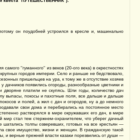
и квеста
''
ПУТЕШЕСТВЕННИК
'').
потому он поудобней устроился в кресле и, машинально
амого ''гуманного'' из веков (20-ого века) в окрестностях
 крупных городов империи. Село и раньше не бедствовало,
езонных пришельцев на ура, к тому же в отсутствие хозяев
м у дачников появились огороды, разнообразные цветники и
 и дворяне платили не скупясь. Шли годы, количество дач
елу выпасы, покосы и пахотные поля, все дальше и дальше
окосов и полей, а жил с дач и огородов, ну а до немного
 продавали свои дома и перебирались на постоянное место
остепенно растворялся в мире окружавших его дач, в мире
й мир стал тем стержнем-охранителем, что уберег дачный
е шатались толпы озверевших, готовых на все крестьян —
а свое имущество, жизни и женщин. В гражданскую такой
ы, и верные прежней власти казаки порезвились от души —