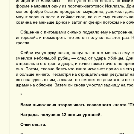
инициативе Василисы — ей нужно было бежать по каким-
форме наяривал одну из портних-заготовок Исилиэль. Дри
менее фейри быстро преодолел смущение, успокоил даже
маунт хорошо поел и сейчас спал, во сне ему снилось к
хозяина не меньше Дочки и затопил фейри потоком не обл
Общение с питомцами сильно подняло ему настроение, 
интерфейс и посмотреть что же он получил на этот раз. Н
кресла.
Фейри сунул руку назад, нащупал то что мешало ему сид
змеился небольшой рубец — след от удара Убийцы. Дрим
отправляли его трон и дверь, и точно также ничего не прин
она. Потом, словно боясь что книга исчезнет прямо из его
и больше ничего. Несмотря на отрицательный результат 
вот она здесь с ним, а значит он сможет ее дочитать и не
шраму на обложке. Затем он снова умостил задницу на трон
*
Вами выполнена вторая часть классового квеста ''
Награда: получено 12 новых уровней.
Очки опыта.