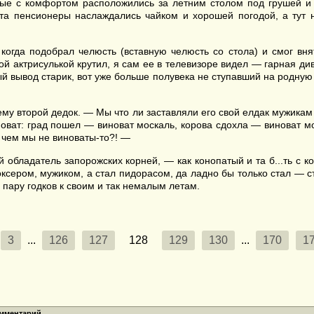
рые с комфортом расположились за летним столом под грушей и 
та пенсионеры наслаждались чайком и хорошей погодой, а тут 
огда подобрал челюсть (вставную челюсть со стола) и смог вня
ой актрисулькой крутил, я сам ее в телевизоре видел — гарная ди
 вывод старик, вот уже больше полувека не ступавший на родную д
му второй дедок. — Мы что ли заставляли его свой елдак мужикам 
иноват: град пошел — виноват москаль, корова сдохла — виноват м
в чем мы не виноваты-то?! —
обладатель запорожских корней, — как конопатый и та б...ть с ко
ксером, мужиком, а стал пидорасом, да ладно бы только стал — ст
 пару годков к своим и так немалым летам.
3
...
126
127
128
129
130
...
170
1
омментарий