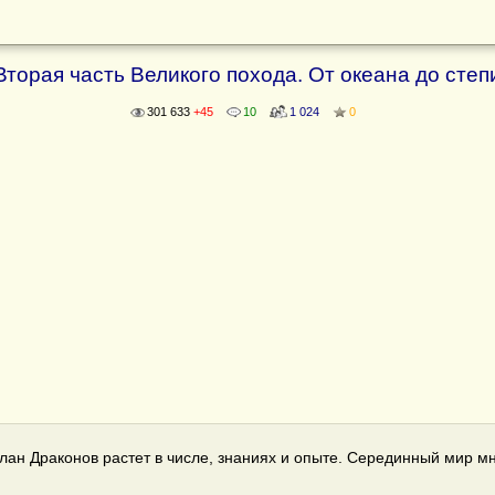
Вторая часть Великого похода. От океана до степ
301 633
+45
10
1 024
0
ан Драконов растет в числе, знаниях и опыте. Серединный мир мн