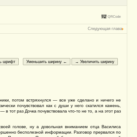
QRCode
Следующая глава
тники, потом встряхнулся — все уже сделано и ничего не
чески почувствовал как с души у него скатился камень,
в тот раз Дочка почувствовала что-то не то, а на этот раз
воей голове, ну а довольная вниманием отца Василиса
овершенно бесполезной информации. Разговор прервался по