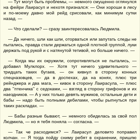
— Тут могут быть проблемы, — немного смущенно оглянулся
на фейри Лаирасул и нехотя признался: — Они хороши в лесу
и по-моему давно мой рейд срисовали, как минимум сутки
назад. —
— Что сделали? — сразу заинтересовалась Людмила.
— Да ничего, шли как шли, оторваться или запутать следы не
пытались, правда стали держаться одной плотной группой, луки
держать под рукой и с натянутой тетивой, но больше ничего. —
— Когда мы их окружили, сопротивляться не пытались, —
добавил Мулклорх. — Хотя тут ничего удивительного —
тридцать таких бугаев, — он кивнул в сторону конных
спецназовцев, — да в доспехах, да на конях, плюс три
рейнджера и два мага, — кивок в сторону Лаирасула, — плюс
два ''птенчика'' с седоками, — взгляд в сторону грифонов и их
наездников. — А у них только девять мужиков, остальные дети и
бабы — надо быть полными дебилами, чтобы рыпнуться при
таких раскладах. —
— Бабы разные бывают, — немного обиделась за свой пол
Людмила, — но я тебя поняла — согласна. —
— Так че расходимся? — Лаирасул деловито поправил
колчан. — Я тогда пойду сниму ребят в охранении, пришлю