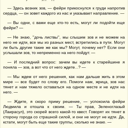
— Здесь возник зов, — фейри прикоснулся к груди напротив
сердца, — он зовет каждого из нас и указывает направление. —
— Вы одни, с вами еще кто-то есть, могут ли подойти еще
фейри? —
— Не знаю, ''дочь листвы'', мы слышим зов и не можем на
него не идти, все мы из разных мест, встретились в пути. Могут
ли быть другие такие же как мы? Могут, почему нет? Если они
услышали зов, то непременно на него пойдут. —
— И последний вопрос: зачем вы идете к старейшине я
поняла — зов, а вот что от него ждете...? —
— Мы ждем от него решения, как нам дальше жить в этом
мире — все будет по слову его. Помоги нам, жрица, зов нас
тянет и нам тяжело оставаться на одном месте и не идти на
него. —
— Ждите, я скоро приму решение, — успокоила фейри
Людмила и отошла к своим. — Ты прав, Зеленоглазый
(Лаирасул), это скорей всего какой-то квест. Говорят их тянет в
сторону города со страшной силой, и они не могут не идти. Да,
кстати, могут быть еще такие группы, сколько не знаю. —