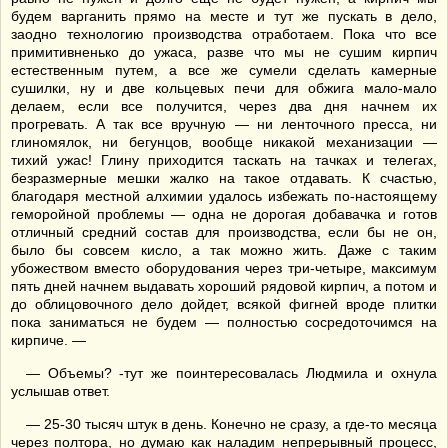
будем варганить прямо на месте и тут же пускать в дело,
заодно технологию производства отработаем. Пока что все
примитивненько до ужаса, разве что мы не сушим кирпич
естественным путем, а все же сумели сделать камерные
сушилки, ну и две кольцевых печи для обжига мало-мало
делаем, если все получится, через два дня начнем их
прогревать. А так все вручную — ни ленточного пресса, ни
глиномялок, ни бегунцов, вообще никакой механизации —
тихий ужас! Глину приходится таскать на тачках и телегах,
безразмерные мешки жалко на такое отдавать. К счастью,
благодаря местной алхимии удалось избежать по-настоящему
геморойной проблемы — одна не дорогая добавачка и готов
отличный средний состав для производства, если бы не он,
было бы совсем кисло, а так можно жить. Даже с таким
убожеством вместо оборудования через три-четыре, максимум
пять дней начнем выдавать хороший рядовой кирпич, а потом и
до облицовочного дело дойдет, всякой фигней вроде плитки
пока заниматься не будем — полностью сосредоточимся на
кирпиче. —
— Объемы? -тут же поинтересовалась Людмила и охнула
услышав ответ.
— 25-30 тысяч штук в день. Конечно не сразу, а где-то месяца
через полтора, но думаю как наладим непрерывный процесс,