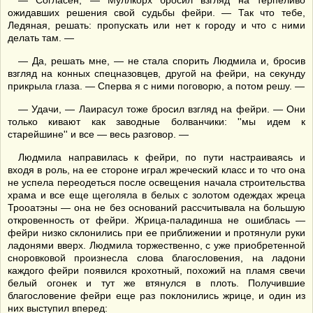
— Согласен, — Муллкорх бросил взгляд на терпеливо
ожидавших решения свой судьбы фейри. — Так что тебе,
Ледяная, решать: пропускать или нет к городу и что с ними
делать там. —
— Да, решать мне, — не стала спорить Людмила и, бросив
взгляд на конных спецназовцев, другой на фейри, на секунду
прикрыла глаза. — Сперва я с ними поговорю, а потом решу. —
— Удачи, — Лаирасул тоже бросил взгляд на фейри. — Они
только кивают как заводные болванчики: ''мы идем к
старейшине'' и все — весь разговор. —
Людмила направилась к фейри, по пути настраиваясь и
входя в роль, на ее стороне играл жреческий класс и то что она
не успела переодеться после освещения начала строительства
храма и все еще щеголяла в белых с золотом одеждах жреца
Трооатэны — она не без оснований рассчитывала на большую
откровенность от фейри. Жрица-паладинша не ошиблась —
фейри низко склонились при ее приближении и протянули руки
ладонями вверх. Людмила торжественно, с уже приобретенной
сноровковой произнесла слова благословения, на ладони
каждого фейри появился крохотный, похожий на пламя свечи
белый огонек и тут же втянулся в плоть. Получившие
благословение фейри еще раз поклонились жрице, и один из
них выступил вперед: