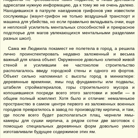
адресатам нужную информацию, да к тому же не очень далеко.
Находившихся в патруле наездников грифонов уже известили
сослуживцы (маунт-грифон не только воздушный транспорт и
машина для убийства, но если правильно вкладывать очки, еще
и неплохой усилитель ментальных способностей и прекрасное
подспорье для магов увлекающихся ментальными разделами
разных школ).
Сама же Людмила покамест не полетела в город, а решила
лично проинспектировать недавно заложенный и весьма
важный для клана объект. Окруженное довольно хлипкой живой
стеной и усилившим ее частоколом строительство
располагалось ввиду городской стены и одного из фортов.
Объект сильно напоминал с высоты город в миниатюре:
деревянные времянки, ямы под фундаменты или подвалы,
штабеля стройматериалов, горы строительного мусора и
копошившиеся посреди всего этого заготовки и зомби — в
общем полный комплект. Хотя было и отличие: немаленькое
пространство в самом центре первого из заложенных военных
городков превратилось в завод по производству кирпича, и там,
где после всего будет располагаться плац, чернели ямы-
камеры для сушки кирпича, а рядом сотни две заготовок с
помощью специальных деревянных форм довольно умело
изготавливали будущее содержимое этих ям.