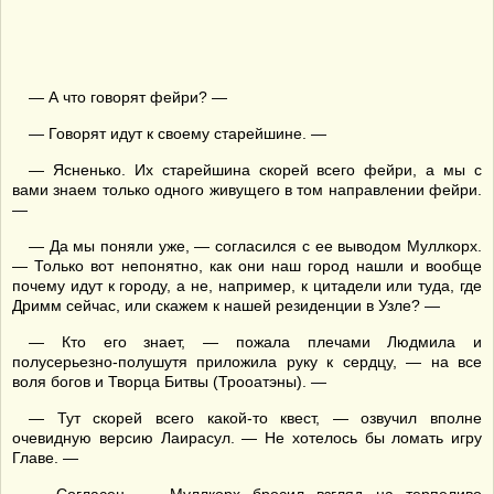
— А что говорят фейри? —
— Говорят идут к своему старейшине. —
— Ясненько. Их старейшина скорей всего фейри, а мы с
вами знаем только одного живущего в том направлении фейри.
—
— Да мы поняли уже, — согласился с ее выводом Муллкорх.
— Только вот непонятно, как они наш город нашли и вообще
почему идут к городу, а не, например, к цитадели или туда, где
Дримм сейчас, или скажем к нашей резиденции в Узле? —
— Кто его знает, — пожала плечами Людмила и
полусерьезно-полушутя приложила руку к сердцу, — на все
воля богов и Творца Битвы (Трооатэны). —
— Тут скорей всего какой-то квест, — озвучил вполне
очевидную версию Лаирасул. — Не хотелось бы ломать игру
Главе. —