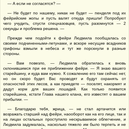
— А если не согласятся? —
— Не будет по нашему, никак не будет — пенделя под их
фейрийские жопы и пусть валят откуда пришли! Попробуют
чего учудить, спусти спецназовцев, пусть разомнутся — 2
секунды и проблема решена. —
Прежде чем подойти к фейри Людмила пообщалась со
своими подчиненными-летунами, и вскоре несущие всадников
грифоны взмыли в небеса и тут же порскнули в разные
стороны.
— Вам повезло, — Людмила обратилась к вновь
склонившимся при ее приближении фейри. — Я знаю вашего
старейшину, и куда вам нужно. К сожалению его там сейчас нет,
но он скоро будет. Вас проводят и будут охранять от
опасностей этих лесов, а как приедете — поселят, накормят и
дадут корм для ваших лошадей. Как только появится
старейшина, кстати Глава нашего клана, его известят о вашем
прибытии. —
— Благодарю тебя, жрица, — не стал артачится или
возражать старший над фейри, наооборот как на его лице, так и
на лицах остальных проступило нескрываемое облегчение, и
Людмила задумалась, насколько тяжело им было терпеть и не