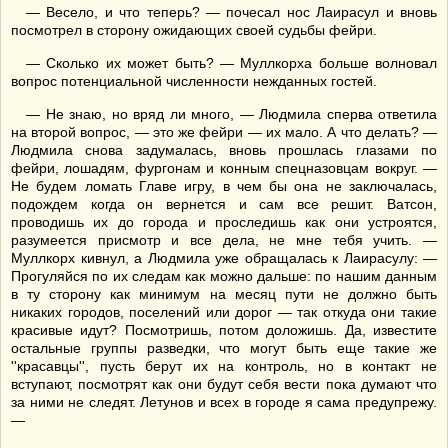
— Весело, и что теперь? — почесал нос Лаирасул и вновь
посмотрел в сторону ожидающих своей судьбы фейри.
— Сколько их может быть? — Муллкорха больше волновал
вопрос потенциальной численности нежданных гостей.
— Не знаю, но вряд ли много, — Людмила сперва ответила
на второй вопрос, — это же фейри — их мало. А что делать? —
Людмила снова задумалась, вновь прошлась глазами по
фейри, лошадям, фургонам и конным спецназовцам вокруг. —
Не будем ломать Главе игру, в чем бы она не заключалась,
подождем когда он вернется и сам все решит. Ватсон,
проводишь их до города и проследишь как они устроятся,
разумеется присмотр и все дела, не мне тебя учить. —
Муллкорх кивнул, а Людмила уже обращалась к Лаирасулу: —
Прогуляйся по их следам как можно дальше: по нашим данным
в ту сторону как минимум на месяц пути не должно быть
никаких городов, поселений или дорог — так откуда они такие
красивые идут? Посмотришь, потом доложишь. Да, известите
остальные группы разведки, что могут быть еще такие же
''красавцы'', пусть берут их на контроль, но в контакт не
вступают, посмотрят как они будут себя вести пока думают что
за ними не следят. Летунов и всех в городе я сама предупрежу.
—