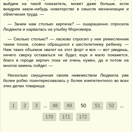
выйдем на такой показатель, может даже больше, если
внедрим какое-нибудь новаторство в смысле механизации и
облегчения труда. —
— Зачем нам столько кирпича? — ошарашенно спросила
Людмила и нарвалась на улыбку Морнэмира.
— Сколько столько? — ласково спросил у нее ремесленник
таким тоном, словно обращался к шестилетнему ребенку. —
Нам таких объемов хватит на этот форт и все — вот увидишь,
ничего сверху оставаться не будет, еще и мало покажется,
благо в городе кирпич пока не очень нужен, да и потом на
многое камень пойдет. —
Несколько смущенная своим невежеством Людмила уже
более робко поинтересовалась у более компетентного во всех
этих делах товарища:
1
2
3
...
48
49
50
51
52
...
170
171
172