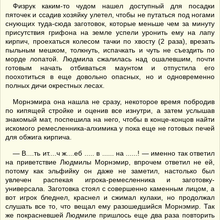
Физрук каким-то чудом нашел доступный для посадки
пяточек и ссадив хозяйку улетел, чтобы не путаться под ногами
снующих туда-сюда заготовок, которые меньше чем за минуту
присутствия грифона на земле успели уронить ему на лапу
кирпич, проехаться колесом тачки по хвосту (2 раза), врезать
пыльным мешком, толкнуть, испачкать и чуть не съездить по
морде лопатой. Людмила сжалилась над ошалевшим, почти
готовым начать отбиваться маунтом и отпустила его
поохотиться в еще довольно опасных, но и одновременно
полных дичи окрестных лесах.
Морнэмира она нашла не сразу, некоторое время побродив
по кипящей стройке и оценив все изнутри, а затем услышав
знакомый мат, поспешила на него, чтобы в конце-концов найти
искомого ремесленника-алхимика у пока еще не готовых печей
для обжига кирпича.
— В....ть ит....ч ж....еб ..... в ...... на ......! — именно так ответил
на приветствие Людмилы Морнэмир, впрочем ответил не ей,
потому как эльфийку он даже не заметил, настолько был
увлечен распекая игрока-ремесленника и заготовку-
универсала. Заготовка стоял с совершенно каменным лицом, а
вот игрок бледнел, краснел и сжимал кулаки, но продолжал
слушать все то, что вещал ему разошедшийся Морнэмир. Так
же покрасневшей Людмиле пришлось еще два раза повторить