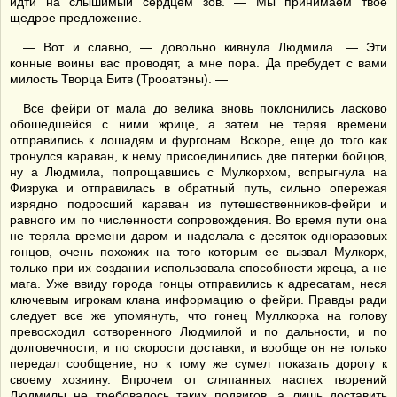
идти на слышимый сердцем зов. — Мы принимаем твое
щедрое предложение. —
— Вот и славно, — довольно кивнула Людмила. — Эти
конные воины вас проводят, а мне пора. Да пребудет с вами
милость Творца Битв (Трооатэны). —
Все фейри от мала до велика вновь поклонились ласково
обошедшейся с ними жрице, а затем не теряя времени
отправились к лошадям и фургонам. Вскоре, еще до того как
тронулся караван, к нему присоединились две пятерки бойцов,
ну а Людмила, попрощавшись с Мулкорхом, вспрыгнула на
Физрука и отправилась в обратный путь, сильно опережая
изрядно подросший караван из путешественников-фейри и
равного им по численности сопровождения. Во время пути она
не теряла времени даром и наделала с десяток одноразовых
гонцов, очень похожих на того которым ее вызвал Мулкорх,
только при их создании использовала способности жреца, а не
мага. Уже ввиду города гонцы отправились к адресатам, неся
ключевым игрокам клана информацию о фейри. Правды ради
следует все же упомянуть, что гонец Муллкорха на голову
превосходил сотворенного Людмилой и по дальности, и по
долговечности, и по скорости доставки, и вообще он не только
передал сообщение, но к тому же сумел показать дорогу к
своему хозяину. Впрочем от сляпанных наспех творений
Людмилы не требовалось таких подвигов, а лишь доставить