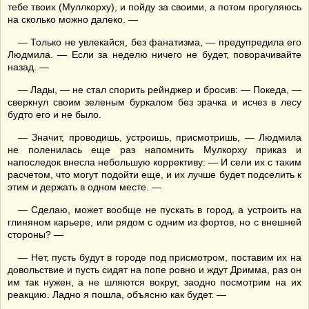
тебе твоих (Муллкорху), и пойду за своими, а потом прогуляюсь
на сколько можно далеко. —
— Только не увлекайся, без фанатизма, — предупредила его
Людмила. — Если за неделю ничего не будет, поворачивайте
назад. —
— Лады, — не стал спорить рейнджер и бросив: — Покеда, —
сверкнул своим зеленым буркалом без зрачка и исчез в лесу
будто его и не было.
— Значит, проводишь, устроишь, присмотришь, — Людмила
не поленилась еще раз напомнить Мулкорху приказ и
напоследок внесла небольшую коррективу: — И сели их с таким
расчетом, что могут подойти еще, и их лучше будет подселить к
этим и держать в одном месте. —
— Сделаю, может вообще не пускать в город, а устроить на
глиняном карьере, или рядом с одним из фортов, но с внешней
стороны? —
— Нет, пусть будут в городе под присмотром, поставим их на
довольствие и пусть сидят на попе ровно и ждут Дримма, раз он
им так нужен, а не шляются вокруг, заодно посмотрим на их
реакцию. Ладно я пошла, объясню как будет. —