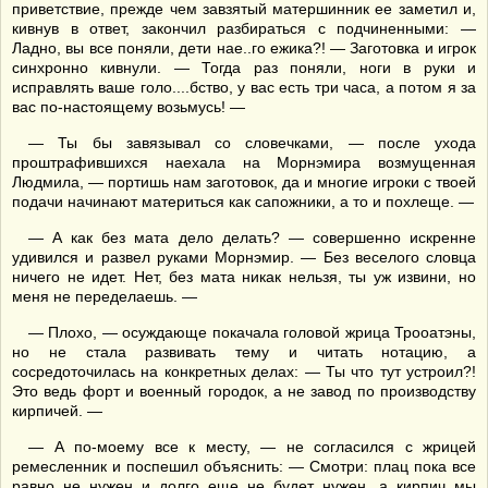
приветствие, прежде чем завзятый матершинник ее заметил и,
кивнув в ответ, закончил разбираться с подчиненными: —
Ладно, вы все поняли, дети нае..го ежика?! — Заготовка и игрок
синхронно кивнули. — Тогда раз поняли, ноги в руки и
исправлять ваше голо....бство, у вас есть три часа, а потом я за
вас по-настоящему возьмусь! —
— Ты бы завязывал со словечками, — после ухода
проштрафившихся наехала на Морнэмира возмущенная
Людмила, — портишь нам заготовок, да и многие игроки с твоей
подачи начинают материться как сапожники, а то и похлеще. —
— А как без мата дело делать? — совершенно искренне
удивился и развел руками Морнэмир. — Без веселого словца
ничего не идет. Нет, без мата никак нельзя, ты уж извини, но
меня не переделаешь. —
— Плохо, — осуждающе покачала головой жрица Трооатэны,
но не стала развивать тему и читать нотацию, а
сосредоточилась на конкретных делах: — Ты что тут устроил?!
Это ведь форт и военный городок, а не завод по производству
кирпичей. —
— А по-моему все к месту, — не согласился с жрицей
ремесленник и поспешил объяснить: — Смотри: плац пока все
равно не нужен и долго еще не будет нужен, а кирпич мы