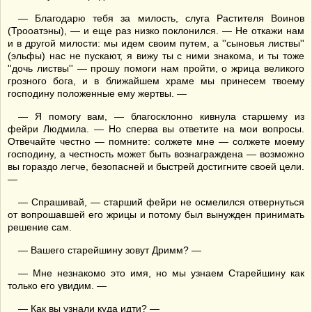
— Благодарю тебя за милость, слуга Растителя Воинов
(Трооатэны), — и еще раз низко поклонился. — Не откажи нам
и в другой милости: мы идем своим путем, а ''сыновья листвы''
(эльфы) нас не пускают, я вижу ты с ними знакома, и ты тоже
''дочь листвы'' — прошу помоги нам пройти, о жрица великого
грозного бога, и в ближайшем храме мы принесем твоему
господину положенные ему жертвы. —
— Я помогу вам, — благосклонно кивнула старшему из
фейри Людмила. — Но сперва вы ответите на мои вопросы.
Отвечайте честно — помните: солжете мне — солжете моему
господину, а честность может быть вознаграждена — возможно
вы гораздо легче, безопасней и быстрей достигните своей цели.
—
— Спрашивай, — старший фейри не осмелился отвернуться
от вопрошавшей его жрицы и потому был вынужден принимать
решение сам.
— Вашего старейшину зовут Дримм? —
— Мне незнакомо это имя, но мы узнаем Старейшину как
только его увидим. —
— Как вы узнали куда идти? —