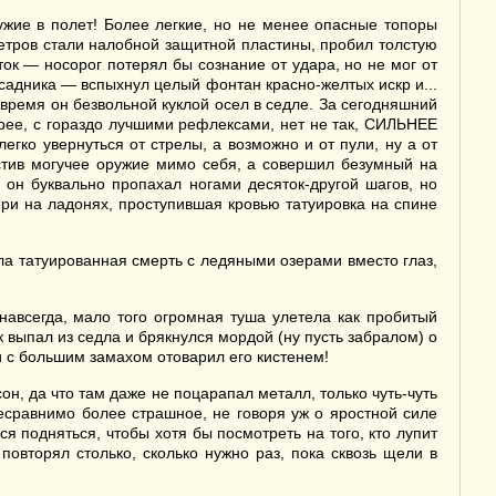
жие в полет! Более легкие, но не менее опасные топоры
метров стали налобной защитной пластины, пробил толстую
ток — носорог потерял бы сознание от удара, но не мог от
 всадника — вспыхнул целый фонтан красно-желтых искр и...
 время он безвольной куклой осел в седле. За сегодняшний
стрее, с гораздо лучшими рефлексами, нет не так, СИЛЬНЕЕ
гко увернуться от стрелы, а возможно и от пули, ну а от
стив могучее оружие мимо себя, а совершил безумный на
 он буквально пропахал ногами десяток-другой шагов, но
ыри на ладонях, проступившая кровью татуировка на спине
ала татуированная смерть с ледяными озерами вместо глаз,
 навсегда, мало того огромная туша улетела как пробитый
к выпал из седла и брякнулся мордой (ну пусть забралом) о
 и с большим замахом отоварил его кистенем!
н, да что там даже не поцарапал металл, только чуть-чуть
несравнимо более страшное, не говоря уж о яростной силе
 подняться, чтобы хотя бы посмотреть на того, кто лупит
повторял столько, сколько нужно раз, пока сквозь щели в