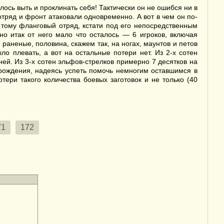
лось выть и проклинать себя! Тактически он не ошибся ни в
тряд и фронт атаковали одновременно. А вот в чем он по-
тому фланговый отряд, кстати под его непосредственным
о итак от него мало что осталось — 6 игроков, включая
о раненые, половина, скажем так, на ногах, маунтов и петов
ло плевать, а вот на остальные потери нет. Из 2-х сотен
дней. Из 3-х сотен эльфов-стрелков примерно 7 десятков на
озрождения, надеясь успеть помочь немногим оставшимся в
тери такого количества боевых заготовок и не только (40
71
172