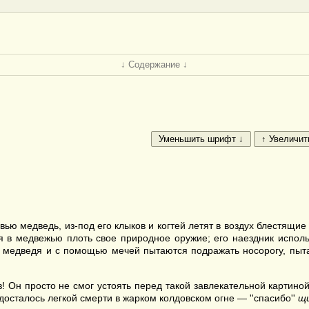
↓ Содержание ↓
ью медведь, из-под его клыков и когтей летят в воздух блестящие
ая в медвежью плоть свое природное оружие; его наездник исполь
а медведя и с помощью мечей пытаются подражать носорогу, пыт
! Он просто не смог устоять перед такой завлекательной картино
досталось легкой смерти в жарком колдовском огне — ''спасибо''
щ