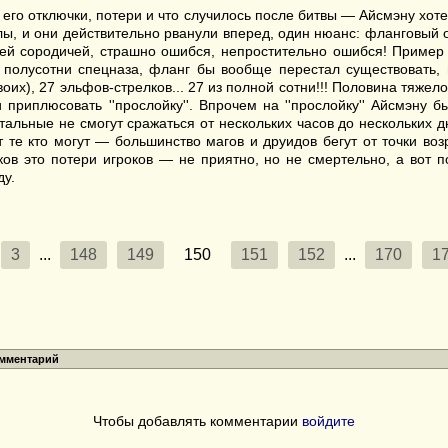
 его отключки, потери и что случилось после битвы — Айсмэну хоте
ы, и они действительно рванули вперед, один нюанс: фланговый о
тей сородичей, страшно ошибся, непростительно ошибся! Пример 
полусотни спецназа, фланг бы вообще перестал существовать, н
оих), 27 эльфов-стрелков... 27 из полной сотни!!! Половина тяжел
приплюсовать ''прослойку''. Впрочем на ''прослойку'' Айсмэну бы
стальные не смогут сражаться от нескольких часов до нескольких 
ат те кто могут — большинство магов и друидов бегут от точки в
в это потери игроков — не приятно, но не смертельно, а вот по
ду.
3
...
148
149
150
151
152
...
170
1
омментарий
Чтобы добавлять комментарии
войдите