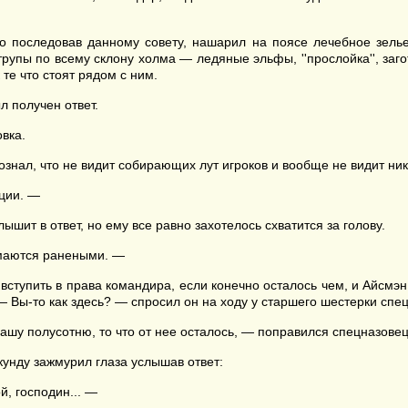
 последовав данному совету, нашарил на поясе лечебное зелье
трупы по всему склону холма — ледяные эльфы, ''прослойка'', заго
 те что стоят рядом с ним.
л получен ответ.
вка.
знал, что не видит собирающих лут игроков и вообще не видит ник
иции. —
шит в ответ, но ему все равно захотелось схватится за голову.
имаются ранеными. —
вступить в права командира, если конечно осталось чем, и Айсмэн,
— Вы-то как здесь? — спросил он на ходу у старшего шестерки спец
нашу полусотню, то что от нее осталось, — поправился спецназов
кунду зажмурил глаза услышав ответ:
й, господин... —