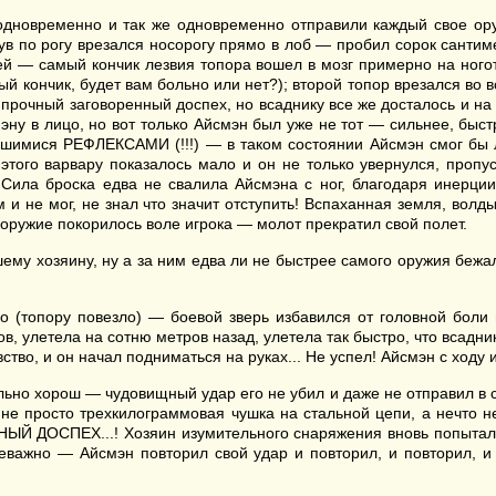
 одновременно и так же одновременно отправили каждый свое ору
нув по рогу врезался носорогу прямо в лоб — пробил сорок санти
 ней — самый кончик лезвия топора вошел в мозг примерно на ного
мый кончик, будет вам больно или нет?); второй топор врезался во
о прочный заговоренный доспех, но всаднику все же досталось и на
мэну в лицо, но вот только Айсмэн был уже не тот — сильнее, бы
вшимися РЕФЛЕКСАМИ (!!!) — в таком состоянии Айсмэн смог бы ле
этого варвару показалось мало и он не только увернулся, пропу
 Сила броска едва не свалила Айсмэна с ног, благодаря инерции
 и не мог, не знал что значит отступить! Вспаханная земля, волд
оружие покорилось воле игрока — молот прекратил свой полет.
шему хозяину, ну а за ним едва ли не быстрее самого оружия беж
ко (топору повезло) — боевой зверь избавился от головной боли
в, улетела на сотню метров назад, улетела так быстро, что всадни
тво, и он начал подниматься на руках... Не успел! Айсмэн с ходу
ьно хорош — чудовищный удар его не убил и даже не отправил в со
 не просто трехкилограммовая чушка на стальной цепи, а нечто 
ЫЙ ДОСПЕХ...! Хозяин изумительного снаряжения вновь попытался
еважно — Айсмэн повторил свой удар и повторил, и повторил, и 