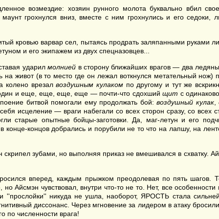
медленное возмездие: хозяин рунного молота буквально вбил с
 маунт грохнулся вниз, вместе с ним грохнулись и его седоки, 
итый кровью варвар сел, пытаясь продрать заляпанными руками лип
етуном и его экипажем из двух спецназовцев...
вставая ударил
молнией
в сторону ближайших врагов — два ледяны
ь на живот (в то место где он лежал воткнулся метательный нож)
на колено врезал
воздушным кулаком
по другому и тут же вскри
 один и еще, еще, еще, еще — почти-что сдохший
щит
с одинаково
упоение битвой помогали ему продолжать бой:
воздушный кулак
,
себя исцеление — враги набегали со всех сторон сразу, со всех 
огли старые опытные бойцы-заготовки. Да, маг-летун и его подч
в конце-концов добрались и порубили не то что на лапшу, на лен
 скрипел зубами, но выполняя приказ не вмешивался в схватку. А
осился вперед, каждым прыжком преодолевая по пять шагов. То
 но Айсмэн чувствовал, внутри что-то не то. Нет, все особенности
и ''прослойки'' никуда не ушла, наоборот, ЯРОСТЬ стала сильней
огнитивный диссонанс. Через мгновение за лидером в атаку бросил
о по численности врага!