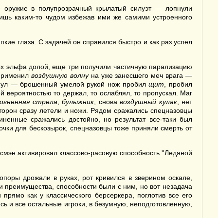
вое оружие в полупрозрачный крылатый силуэт — лопнули
лишь каким-то чудом избежав ими же самими устроенного
кие глаза. С задачей он справился быстро и как раз успел
х эльфа долой, еще три получили частичную парализацию
 применил
воздушную волну
на уже занесшего меч врага —
кнул — брошенный умелой рукой нож пробил
щит
, пробил
й вероятностью то держал, то ослаблял, то пропускал. Маг
огненная стрела
,
булыжник
, снова
воздушный кулак
, нет
сторон сразу летели и ножи. Рядом сражались спецназовцы
иненные сражались достойно, но результат все-таки был
точки для бескозырок, спецназовцы тоже приняли смерть от
йсмэн активировал классово-расовую способность ''Ледяной
поры дрожали в руках, рот кривился в зверином оскале,
 и преимущества, способности были с ним, но вот незадача
 прямо как у классического берсеркера, поглотив все его
ись и все остальные игроки, в безумную, неподготовленную,