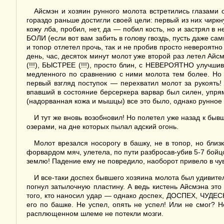
Айсмэн и хозяин рунного молота встретились глазами
гораздо раньше достигли своей цели: первый из них чирк
кожу лба, пробил, нет, да — побил кость, но и застрял в
БОЛИ (если вот вам забить в голову гвоздь, пусть даже са
и топор отлетел прочь, так и не пробив просто невероятн
день, час, десяток минут молот уже второй раз летел Айс
(!!!), БЫСТРЕЕ (!!!), просто блин, с НЕВЕРОЯТНО улучши
медленного по сравнению с ними молота тем более. Но 
первый взгляд поступок — перехватил молот за рукоять!
впавший в состояние берсеркера варвар был силен, упрям
(надорванная кожа и мышцы) все это было, однако рунное 
И тут же вновь возобновил! Но полетел уже назад к быв
озерами, на дне которых пылал адский огонь.
Молот врезался носорогу в башку, не в топор, но близ
форвардом мяч, улетела, по пути разбросав-убив 5-7 бойцо
землю! Падение ему не повредило, наоборот привело в чувс
И все-таки доспех бывшего хозяина молота был удивител
погнул затылочную пластину. А ведь кистень Айсмэна это
того, кто наносил удар — однако доспех, ДОСПЕХ, ЧУДЕСН
его по башке. Не успел, опять не успел! Или не смог? Н
расплющенном шлеме не потекли мозги.