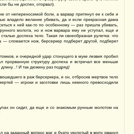
ли бы не доспех, оторвал).
ие от непереносимой боли, а варвар притянул ее к себе и
тью владело желание убивать, да и если прекрасная дама
оситься к ней как-то по особенному — раз пришла убивать,
 рунного молота, но и нож варвара ему не уступал, еще и
сталью доспеха тело. Такая ли своеобразная рулетка: что
 — сломается нож, берсеркер подберет другой, подберет
омков, и очередной удар стонущего в муке лезвия пробил
л прорванную структуру доспеха и встречал все меньше
длину...! И так дюжину раз подряд!
вошедшего в раж берсеркера, и он, отбросив мертвое тело
мертей — игроки и заготовки лишь немного превосходили
трупах он сидит, да еще и со знакомым рунным молотом на
.
л на заданный вопрос маг и будто уколотый в жопу рванул