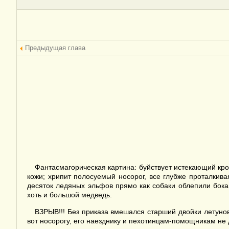
Предыдущая глава
Фантасмагорическая картина: буйствует истекающий кров
кожи; хрипит полосуемый носорог, все глубже проталкив
десяток ледяных эльфов прямо как собаки облепили бок
хоть и большой медведь.
ВЗРЫВ!!! Без приказа вмешался старший двойки летунов
вот носорогу, его наезднику и пехотинцам-помощникам не 