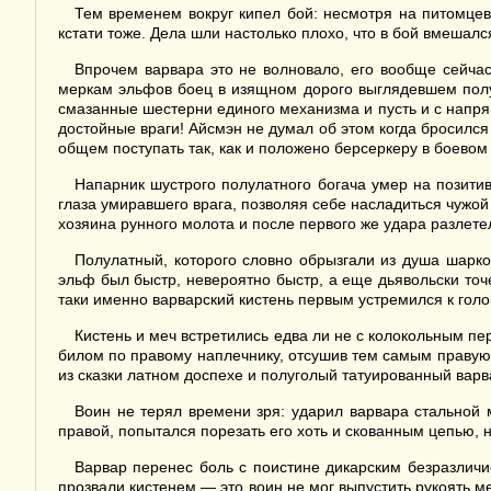
Тем временем вокруг кипел бой: несмотря на питомце
кстати тоже. Дела шли настолько плохо, что в бой вмеша
Впрочем варвара это не волновало, его вообще сейчас 
меркам эльфов боец в изящном дорого выглядевшем полул
смазанные шестерни единого механизма и пусть и с напря
достойные враги! Айсмэн не думал об этом когда бросился 
общем поступать так, как и положено берсеркеру в боевом
Напарник шустрого полулатного богача умер на позитив
глаза умиравшего врага, позволяя себе насладиться чужой
хозяина рунного молота и после первого же удара разлетел
Полулатный, которого словно обрызгали из душа шарко 
эльф был быстр, невероятно быстр, а еще дьявольски точе
таки именно варварский кистень первым устремился к голов
Кистень и меч встретились едва ли не с колокольным пер
билом по правому наплечнику, отсушив тем самым правую 
из сказки латном доспехе и полуголый татуированный варв
Воин не терял времени зря: ударил варвара стальной 
правой, попытался порезать его хоть и скованным цепью, 
Варвар перенес боль с поистине дикарским безразличи
прозвали кистенем — это воин не мог выпустить рукоять ме