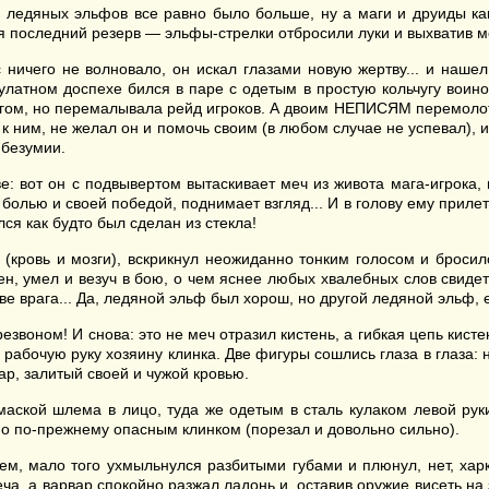
в ледяных эльфов все равно было больше, ну а маги и друиды ка
лся последний резерв — эльфы-стрелки отбросили луки и выхватив 
ничего не волновало, он искал глазами новую жертву... и нашел
атном доспехе бился в паре с одетым в простую кольчугу воино
гом, но перемалывала рейд игроков. А двоим НЕПИСЯМ перемолоть
к ним, не желал он и помочь своим (в любом случае не успевал), 
 безумии.
е: вот он с подвывертом вытаскивает меч из живота мага-игрока,
 болью и своей победой, поднимает взгляд... И в голову ему прил
ся как будто был сделан из стекла!
(кровь и мозги), вскрикнул неожиданно тонким голосом и бросил
н, умел и везуч в бою, о чем яснее любых хвалебных слов свидет
е врага... Да, ледяной эльф был хорош, но другой ледяной эльф, е
езвоном! И снова: это не меч отразил кистень, а гибкая цепь кис
рабочую руку хозяину клинка. Две фигуры сошлись глаза в глаза: 
ар, залитый своей и чужой кровью.
маской шлема в лицо, туда же одетым в сталь кулаком левой ру
но по-прежнему опасным клинком (порезал и довольно сильно).
ем, мало того ухмыльнулся разбитыми губами и плюнул, нет, харк
ча, а варвар спокойно разжал ладонь и, оставив оружие висеть на 