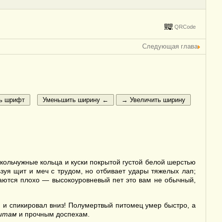
QRCode
Следующая глава
 кольчужные кольца и куски покрытой густой белой шерстью
зуя щит и меч с трудом, но отбивает удары тяжелых лап;
аются плохо — высокоуровневый пет это вам не обычный,
й и спикировал вниз! Полумертвый питомец умер быстро, а
итам
и прочным доспехам.