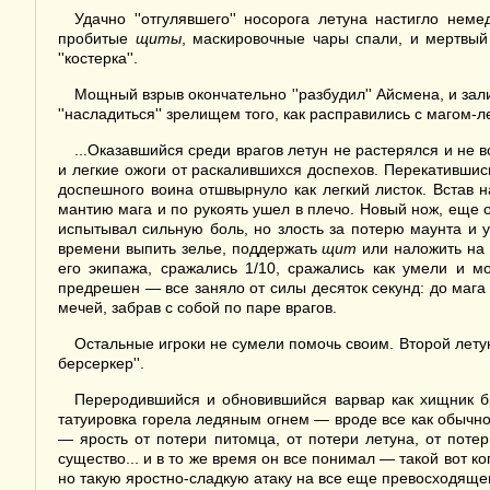
Удачно ''отгулявшего'' носорога летуна настигло не
пробитые
щиты
, маскировочные чары спали, и мертвый
''костерка''.
Мощный взрыв окончательно ''разбудил'' Айсмена, и зал
''насладиться'' зрелищем того, как расправились с магом-л
...Оказавшийся среди врагов летун не растерялся и не 
и легкие ожоги от раскалившихся доспехов. Перекатившис
доспешного воина отшвырнуло как легкий листок. Встав 
мантию мага и по рукоять ушел в плечо. Новый нож, еще
испытывал сильную боль, но злость за потерю маунта и 
времени выпить зелье, поддержать
щит
или наложить на 
его экипажа, сражались 1/10, сражались как умели и м
предрешен — все заняло от силы десяток секунд: до мага 
мечей, забрав с собой по паре врагов.
Остальные игроки не сумели помочь своим. Второй летун
берсеркер''.
Переродившийся и обновившийся варвар как хищник бр
татуировка горела ледяным огнем — вроде все как обычно,
— ярость от потери питомца, от потери летуна, от потер
существо... и в то же время он все понимал — такой вот к
но такую яростно-сладкую атаку на все еще превосходящег