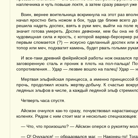
наплечника и чуть повыше локтя, а затем сразу рванул уж
Воин, вернее воительница вскрикнула на этот раз впол
начал яростно бить ножом в бок, туда где ближе всего 
решила надеть доспех, взять в руки меч, выйти на поле я
значит готова умереть. Доспех девчонки, кем бы она не 
чудовищная сила и ярость, с которой варвар-берсеркер р
первым сломается (?) — искусно сделанный доспех или 
топор или меч, подхватит камень, будет рвать голыми рука
И все-таки древний фейрийской работы нож оказался п
заговоренную сталь и проник в плоть на пол-пальца! 
сопротивления... Удар — лезвие вошло на палец! Удар — на
Мертвая эльфийская принцесса, а именно принцессой бы
прочь, продолжил искать жертву-добычу. К счастью вок
ледяных эльфов в числе, а каждый ледяной эльф стремился
Четверть часа спустя.
Айсмэн очнулся как-то сразу, почувствовал нарастающу
коленях. Рядом с ним стоит маг и несколько спецназовцев
— Что, что произошло? — Айсмэн оперся о рукоятку мол
— О! Очухался! — обрадовался маг. — Наконец-то! Тогд