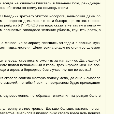
к всегда не слишком блистали в ближнем бою, рейнджеры
мечи сбежали по холму на помощь своим.
! Наездник третьего убитого носорога, невысокий даже по
м — парочка двигалась четко и быстро, прямо как хорошо
 рейд из 5 ИГРОКОВ это надо сказать не так уж и легко —
им полностью завладело желание убивать, крушить, рвать, в
 на мгновение замирает, впившись взглядом в полные муки
етает чушка кистеня! Шлем воина рядом не стоял со шлемом
ся вперед, стремясь отомстить за напарника. Да, ледяной
ельствовал испачканный в крови трех игроков меч. Но все-
ще и игрок, и берсеркер был лучше, лучше во всем...!
теня сковала-оплела жесткую полосу меча, да еще и смазала
не высокий, но гибкий воин в прекрасном будто пришедшем
ки, одновременно, не обращая внимания на резкую боль в
нул воину в лицо кровью. Дальше больше: кистень не зря
запястье, вцепился в правую руку своего врага чуть пониже