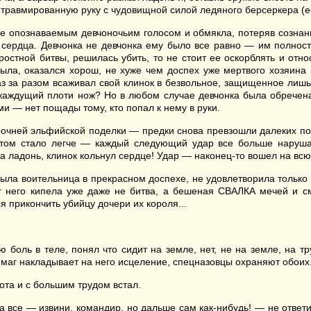
е травмированную руку с чудовищной силой ледяного берсеркера (ес
не опознаваемым девчоночьим голосом и обмякла, потеряв сознан
до сердца. Девчонка не девчонка ему было все равно — им полнос
ростной битвы, решилась убить, то не стоит ее оскорблять и отн
была, оказался хорош, не хуже чем доспех уже мертвого хозяина
аз за разом всаживал свой клинок в безвольное, защищенное лишь 
жаждущий плоти нож? Но в любом случае девчонка была обречена
ми — нет пощады тому, кто попал к нему в руки.
рочней эльфийской поделки — предки снова превзошли далеких пот
Потом стало легче — каждый следующий удар все больше наруша
 ладонь, клинок кольнул сердце! Удар — наконец-то вошел на всю 
ла воительница в прекрасном доспехе, не удовлетворила только 
руг него кипела уже даже не битва, а бешеная СВАЛКА мечей и с
 прикончить убийцу дочери их короля...
ю боль в теле, понял что сидит на земле, нет, не на земле, на 
: маг накладывает на него исцеление, спецназовцы охраняют обоих
ота и с большим трудом встал.
а все — извини, командир, но дальше сам как-нибудь! — не ответи