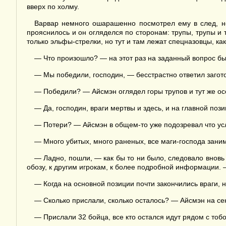
вверх по холму.
Варвар немного ошарашенно посмотрел ему в след, но
прояснилось и он огляделся по сторонам: трупы, трупы и 
только эльфы-стрелки, но тут и там лежат спецназовцы, как
— Что произошло? — на этот раз на заданный вопрос бы
— Мы победили, господин, — бесстрастно ответил загото
— Победили? — Айсмэн оглядел горы трупов и тут же осо
— Да, господин, враги мертвы и здесь, и на главной поз
— Потери? — Айсмэн в общем-то уже подозревал что услы
— Много убитых, много раненых, все маги-господа зан
— Ладно, пошли, — как бы то ни было, следовало вновь 
обозу, к другим игрокам, к более подробной информации. 
— Когда на основной позиции почти закончились враги, 
— Сколько прислали, сколько осталось? — Айсмэн на се
— Прислали 32 бойца, все кто остался идут рядом с тобо