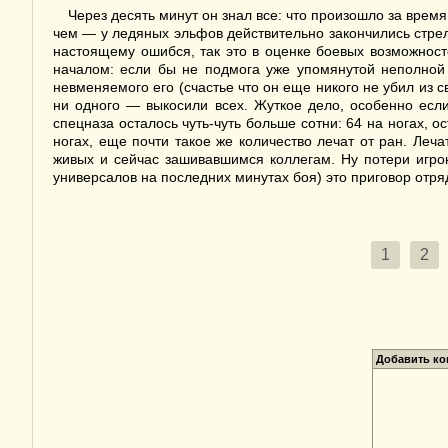
Через десять минут он знал все: что произошло за время
чем — у ледяных эльфов действительно закончились стрел
настоящему ошибся, так это в оценке боевых возможнос
началом: если бы не подмога уже упомянутой неполной 
невменяемого его (счастье что он еще никого не убил из св
ни одного — выкосили всех. Жуткое дело, особенно если 
спецназа осталось чуть-чуть больше сотни: 64 на ногах, о
ногах, еще почти такое же количество лечат от ран. Леч
живых и сейчас зашивавшимся коллегам. Ну потери игроко
универсалов на последних минутах боя) это приговор отря
1
2
Добавить к