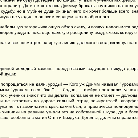
счезнет не будут доведены до конца: тут вам и ученики как фейри
х страниц. Да и не хотелось Дримму бросать спутников на полпу
судьбу, но в глубине души он знал чего он хочет больше всего, з
икуда не уходил, а он всем сердцем желал обратного...
небольшую загораживающую обзор скалу, и воздух наполнился ра
 вперед увидеть пока еще далекую расщелину-вход, сквозь которую
как и все посмотрел на яркую линию далекого света, взглянул на ни
адницей холодный камень, перед глазами ведущая в никуда двер
ой души:
! Даже попрощаться не дали, уроды! — Кого уж Дримм называл ''урод
мым ''уродам'' всех ''благ''. — Ладно, — фейри постарался успо
ток, ученики знают что им делать, когда меня не станет — должны
 и не встретить по дороге сильный отряд пожирателей, дварф
уже не тот заклинатель крыс каким был, а практически полноценн
т — хищники на равнине узнали это на собственной шкуре, да и бо
льше, особенно в магии Огня и Воздуха. Должны, должны справитьс