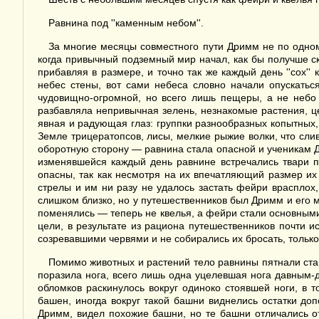
Равнина под ''каменным небом''.
За многие месяцы совместного пути Дримм не по одному
когда привычный подземный мир начал, как бы получше ск
прибавляя в размере, и точно так же каждый день ''сох''
небес стены, вот сами небеса словно начали опускаться
чудовищно-огромной, но всего лишь пещеры, а не небо 
разбавляла непривычная зелень, незнакомые растения, це
явная и радующая глаз: группки разнообразных копытных
Земле трицератопсов, лисы, мелкие рыжие волки, что сл
оборотную сторону — равнина стала опасной и ученикам 
изменявшейся каждый день равнине встречались твари п
опасны, так как несмотря на их впечатляющий размер их
стрелы и им ни разу не удалось застать фейри врасплох
слишком близко, но у путешественников был Дримм и его 
поменялись — теперь не квелья, а фейри стали основными
цели, в результате из рациона путешественников почти 
созревавшими червями и не собирались их бросать, только
Помимо животных и растений тело равнины пятнали ста
поразила нога, всего лишь одна уцелевшая нога давным
обломков раскинулось вокруг одиноко стоявшей ноги, в 
башен, иногда вокруг такой башни виднелись остатки до
Дримм, видел похожие башни, но те башни отличались от