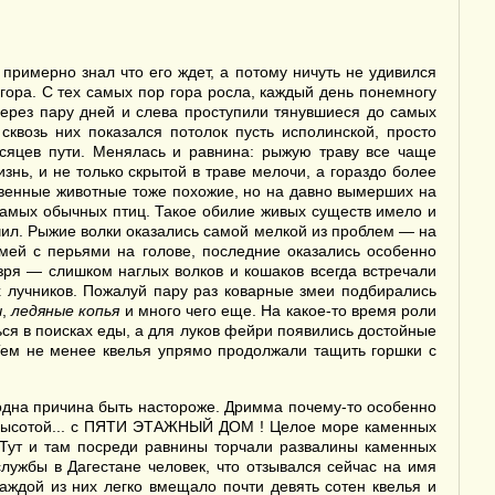
примерно знал что его ждет, а потому ничуть не удивился
гора. С тех самых пор гора росла, каждый день понемногу
, через пару дней и слева проступили тянувшиеся до самых
сквозь них показался потолок пусть исполинской, просто
есяцев пути. Менялась и равнина: рыжую траву все чаще
нь, и не только скрытой в траве мелочи, а гораздо более
овенные животные тоже похожие, но на давно вымерших на
самых обычных птиц. Такое обилие живых существ имело и
ил. Рыжие волки оказались самой мелкой из проблем — на
мей с перьями на голове, последние оказались особенно
зря — слишком наглых волков и кошаков всегда встречали
х лучников. Пожалуй пару раз коварные змеи подбирались
ы
,
ледяные копья
и много чего еще. На какое-то время роли
ся в поисках еды, а для луков фейри появились достойные
 Тем не менее квелья упрямо продолжали тащить горшки с
одна причина быть настороже. Дримма почему-то особенно
а высотой... с ПЯТИ ЭТАЖНЫЙ ДОМ ! Целое море каменных
. Тут и там посреди равнины торчали развалины каменных
лужбы в Дагестане человек, что отзывался сейчас на имя
аждой из них легко вмещало почти девять сотен квелья и