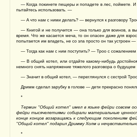
— Когда покинете пещеры и попадете в лес, поймете. И
пытайтесь использовать. —
— А что нам с ними делать? — вернулся к разговору Тр
— Книгой и не получится — она только для воинов, а вы
время. Что же касается меча, то он опасен даже для взрос
попытается им владеть, не со зла просто он так устроен — 
— Тогда как нам с ним поступить? — Троо с сожалением 
— В общий котел, или отдайте какому-нибудь достойн
немного снять напряжение тяжелого разговора о будущем и
— Значит в общий котел, — переглянулся с сестрой Троо
Дримм сделал зарубку в голове — дети прекрасно поняли
*
Термин
''
Общий котел
''
имел в языке фейри совсем о
фейри тысячелетиями собирали материальные ценности,
конце концов возвращаясь к следующим поколениям фей
''
Общий котел
''
подарил Дримму Холм и нечувствительн
*