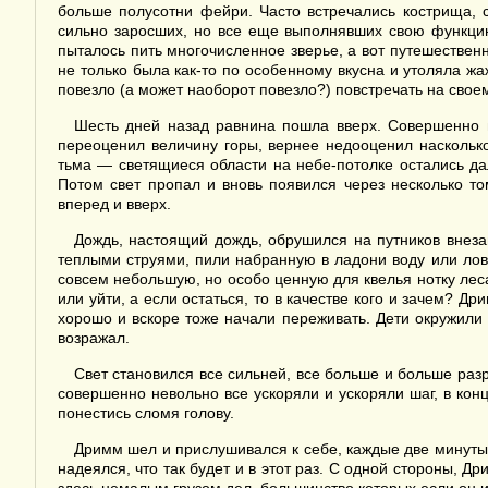
больше полусотни фейри. Часто встречались кострища, 
сильно заросших, но все еще выполнявших свою функцию 
пыталось пить многочисленное зверье, а вот путешествен
не только была как-то по особенному вкусна и утоляла ж
повезло (а может наоборот повезло?) повстречать на своем
Шесть дней назад равнина пошла вверх. Совершенно н
переоценил величину горы, вернее недооценил насколько
тьма — светящиеся области на небе-потолке остались да
Потом свет пропал и вновь появился через несколько то
вперед и вверх.
Дождь, настоящий дождь, обрушился на путников внеза
теплыми струями, пили набранную в ладони воду или лов
совсем небольшую, но особо ценную для квелья нотку леса
или уйти, а если остаться, то в качестве кого и зачем? Д
хорошо и вскоре тоже начали переживать. Дети окружили е
возражал.
Свет становился все сильней, все больше и больше ра
совершенно невольно все ускоряли и ускоряли шаг, в кон
понестись сломя голову.
Дримм шел и прислушивался к себе, каждые две минуты 
надеялся, что так будет и в этот раз. С одной стороны, 