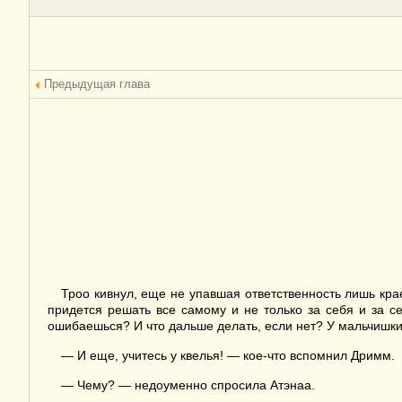
Предыдущая глава
Троо кивнул, еще не упавшая ответственность лишь крае
придется решать все самому и не только за себя и за сес
ошибаешься? И что дальше делать, если нет? У мальчишки
— И еще, учитесь у квелья! — кое-что вспомнил Дримм.
— Чему? — недоуменно спросила Атэнаа.