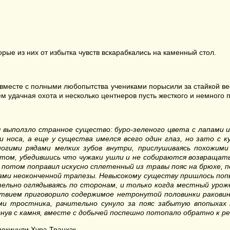
рые из них от избытка чувств вскарабкались на каменный стол.
вместе с полными любопытства учениками порысили за стайкой ве
м удачная охота и несколько центнеров пусть жесткого и немного 
ы выползло странное существо: буро-зеленого цвета с лапами и
носа, а еще у существа имелся всего один глаз, но зато с к
огими рядами мелких зубов внутри, прислушиваясь похожими
том, убедившись что чужаки ушли и не собираются возвращать
отом поправил искусно сплетенный из травы пояс на брюхе, п
ами неоконченной трапезы.
Невысокому существу пришлось попы
ательно оглядываясь по сторонам, и только когда местный уро
твием приговорило содержимое нетронутой половинки раковин
ми тростника, рачительно сунуло за пояс забытую впопыхах
гнув с камня, вместе с добычей поспешно потопало обратно к рек
покинули Хурэ-Транхэк.