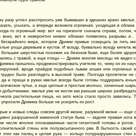
 разу успел расспросить уже бывавших в здешних краях квелья, 
азать, усыхать, а впереди возникла огромная, уходящая в облака 
 когда-то огромный мир: вот на горизонте сначала справа, потом
 вниз, вот в невероятно низких облаках появились разрывы и... 
бескрайнего мира, которое Дримм привык созерцать за пять м
лые рощи деревьев и кустов. И всюду, буквально всюду кипела жиз
, большие шерстистые похожие на бизонов быки, еще более здор
ивались с травой, а еще птицы — Дримм многие месяцы не видел 
Дримма пришлось продемонстрировать учителю то, чему он их науч
окрупней, вроде прайдов подобных львам кошек или огромных з
 трудно было разглядеть в высокой траве. Полгода пролетели не 
, да и пращи в руках квелья всегда были готовы поддержать юны
магическое чутье, а еще цепные и простые
молнии
,
огненные шар
 добытчиками: квелья уже не могли как раньше широко разбредать
исчезла растительная пища, но зато мяса стало просто завались.
 упросили Дримма больше не ускорять их рост.
рые и новые следы совсем другой жизни, разумной жизни — еще 
-давно разрушенной каменной статуи быка — задняя правая ног
том числе вполне опознаваемые части гигантской головы и рогов
полнительной стены или полузасыпанного рва. В бытность своей с
 этих как палец и целая рука — кольцо полуразрушенных стен к