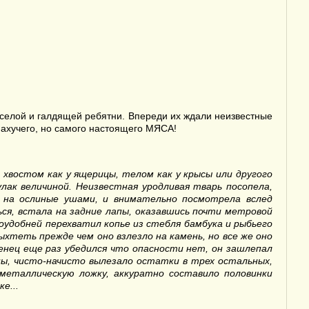
селой и галдящей ребятни. Впереди их ждали неизвестные
пахучего, но самого настоящего МЯСА!
 хвостом как у ящерицы, телом как у крысы или другого
улак величиной. Неизвестная уродливая тварь посопела,
 на ослиные ушами, и внимательно посмотрела вслед
ся, встала на задние лапы, оказавшись почти метровой
оудобней перехватил копье из стебля бамбука и рыбьего
хтеть прежде чем оно взлезло на камень, но все же оно
женец еще раз убедился что опасности нет, он зашлепал
ы, чисто-начисто вылезало остатки в трех остальных,
 металлическую ложку, аккуратно составило половинки
е...