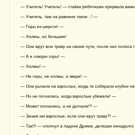
— Учитель! Учитель! — стайка ребятишек прервала важны
— Учитель, там на равнине такое...! —
— Горы из шерсти! —
— Холмы, но большие!
— Они жрут всю траву на своем пути, после них полоса 
— А я говорю горы! —
— Холмы! —
— Не горы, не холмы, а звери! —
— Они рычали на взрослых, когда те собирали клубни н
— Но не погнались, когда взрослые убежали! —
— Может погнались, а не догнали!? —
— Зачем им взрослые, если они жрут траву?! —
— Так!!! — хлопнул в ладони Дримм, детишки ненадолго