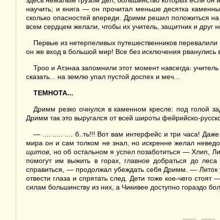
здесь немалым грузом дел, большинство которых если он и
научить; и книга — он прочитал меньше десятка каменны
сколько опасностей впереди. Дримм решил положиться на 
всем сердцем желали, чтобы их учитель, защитник и друг н
Первые из нетерпеливых путешественников перевалили 
он же вход в большой мир! Все без исключения рванулись
Троо и Атэнаа запомнили этот момент навсегда: учитель 
сказать... на землю упал пустой доспех и меч...
ТЕМНОТА...
Дримм резко очнулся в каменном кресле: под голой з
Дримм так это выругался от всей широты фейрийско-русск
— .... ..... .... б..ть!!! Вот вам интерфейс и три часа
мира он и сам толком не знал, но искренне желал неведо
щитов
, но об остальном я успел позаботиться — Хлип, Ли
помогут им выжить в горах, главное добраться до леса
справиться, — продолжал убеждать себя Дримм. — Литок 
отвести глаза и спрятать след. Дети тоже кое-чего стоя
силам большинству из них, а Чикивее доступно гораздо бо