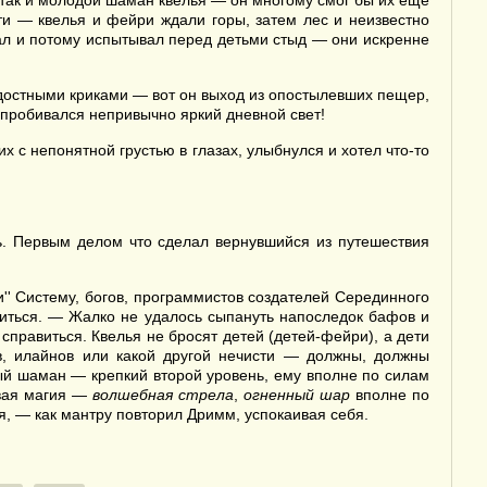
, так и молодой шаман квелья — он многому смог бы их еще
ти — квелья и фейри ждали горы, затем лес и неизвестно
нал и потому испытывал перед детьми стыд — они искренне
достными криками — вот он выход из опостылевших пещер,
 пробивался непривычно яркий дневной свет!
х с непонятной грустью в глазах, улыбнулся и хотел что-то
ь. Первым делом что сделал вернувшийся из путешествия
ами'' Систему, богов, программистов создателей Серединного
коиться. — Жалко не удалось сыпануть напоследок бафов и
 справиться. Квелья не бросят детей (детей-фейри), а дети
ов, илайнов или какой другой нечисти — должны, должны
ый шаман — крепкий второй уровень, ему вполне по силам
евая магия —
волшебная стрела
,
огненный шар
вполне по
я, — как мантру повторил Дримм, успокаивая себя.