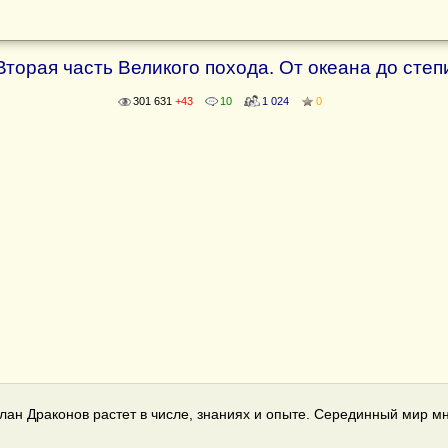
Вторая часть Великого похода. От океана до степ
301 631
+43
10
1 024
0
ан Драконов растет в числе, знаниях и опыте. Серединный мир мн