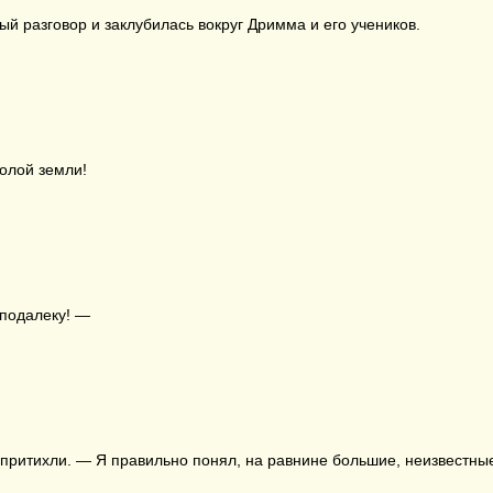
й разговор и заклубилась вокруг Дримма и его учеников.
голой земли!
еподалеку! —
 притихли. — Я правильно понял, на равнине большие, неизвестны