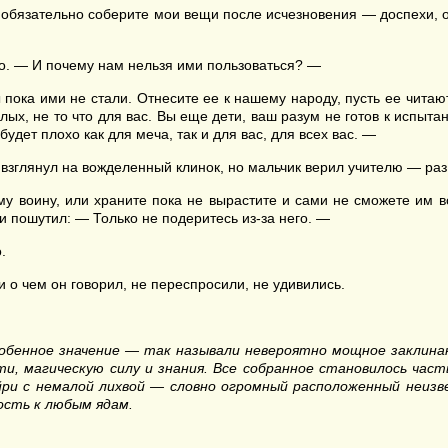
 обязательно соберите мои вещи после исчезновения — доспехи, ор
оо. — И почему нам нельзя ими пользоваться? —
 пока ими не стали. Отнесите ее к нашему народу, пусть ее читают
лых, не то что для вас. Вы еще дети, ваш разум не готов к испыта
будет плохо как для меча, так и для вас, для всех вас. —
взглянул на вожделенный клинок, но мальчик верил учителю — раз 
ому воину, или храните пока не вырастите и сами не сможете им
 пошутил: — Только не подеритесь из-за него. —
.
 о чем он говорил, не переспросили, не удивились.
собенное значение — так называли невероятно мощное заклинан
 магическую силу и знания. Все собранное становилось частью
ри с немалой лихвой — словно огромный расположенный неизв
ость к любым ядам.