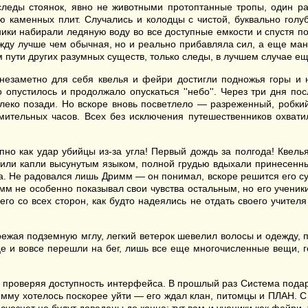
следы стоянок, явно не животными протоптанные тропы, один раз
каменных плит. Случались и колодцы с чистой, буквально голуб
ники набирали ледяную воду во все доступные емкости и спустя 
ажду лучше чем обычная, но и реально прибавляла сил, а еще ману
 пути других разумных существ, только следы, в лучшем случае ещ
езаметно для себя квелья и фейри достигли подножья горы и н
 опустилось и продолжало опускаться ''небо''. Через три дня п
леко позади. Но вскоре вновь посветлело — разреженный, робкий
мительных часов. Всех без исключения путешественников охватил
пно как удар убийцы из-за угла! Первый дождь за полгода! Квель
или капли высунутым языком, полной грудью вдыхали принесенные
. Не радовался лишь Дримм — он понимал, вскоре решится его суд
римм не особенно показывал свои чувства остальным, но его учени
го со всех сторон, как будто надеялись не отдать своего учител
зрежая подземную мглу, легкий ветерок шевелил волосы и одежду,
це и вовсе перешли на бег, лишь все еще многочисленные вещи, 
проверяя доступность интерфейса. В прошлый раз Система подари
Дримму хотелось поскорее уйти — его ждал клан, питомцы и ПЛАН. 