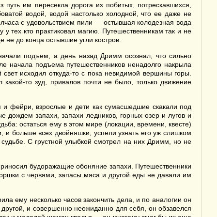
 путь им пересекла дорога из побитых, потрескавшихся,
оватой водой, водой настолько холодной, что ее даже не
полчаса с удовольствием пили — остывшая колодезная вода
 у тех кто практиковал магию. Путешественникам так и не
е не до конца остывшие угли костров.
ачали подъем, а день назад Дримм осознал, что сильно
осле начала подъема путешественников ненадолго накрыла
 свет исходил откуда-то с пока невидимой вершины горы.
 какой-то зуд, привалов почти не было, только движение
я и фейри, взрослые и дети как сумасшедшие скакали под
 дождем запахи, запахи ледников, горных озер и лугов и
ьба: остаться ему в этом мире (локации, времени, квесте)
ки, и больше всех двойняшки, успели узнать его уж слишком
я судьбе. С грустной улыбкой смотрел на них Дримм, но не
 приносил будоражащие обоняние запахи. Путешественники
горшки с червями, запасы мяса и другой еды не давали им
ла ему несколько часов закончить дела, и по аналогии он
С другой, и совершенно неожиданно для себя, он обзавелся