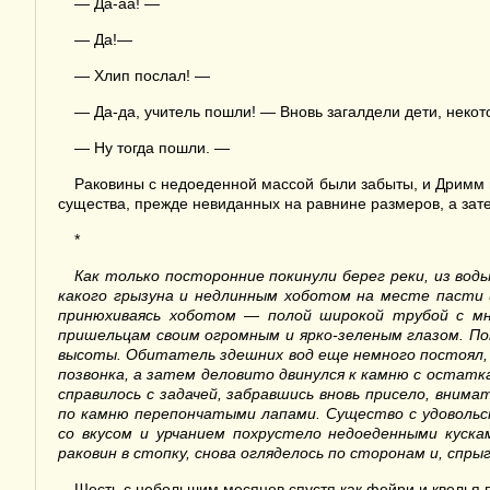
— Да-аа! —
— Да!—
— Хлип послал! —
— Да-да, учитель пошли! — Вновь загалдели дети, некото
— Ну тогда пошли. —
Раковины с недоеденной массой были забыты, и Дримм 
существа, прежде невиданных на равнине размеров, а зате
*
Как только посторонние покинули берег реки, из вод
какого грызуна и недлинным хоботом на месте пасти и 
принюхиваясь хоботом — полой широкой трубой с мн
пришельцам своим огромным и ярко-зеленым глазом. По
высоты. Обитатель здешних вод еще немного постоял, п
позвонка, а затем деловито двинулся к камню с остатк
справилось с задачей, забравшись вновь присело, вним
по камню перепончатыми лапами. Существо с удовольс
со вкусом и урчанием похрустело недоеденными куска
раковин в стопку, снова огляделось по сторонам и, спры
Шесть с небольшим месяцев спустя как фейри и квелья 