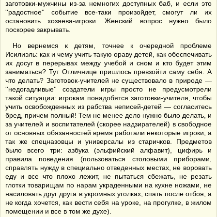
заготовки-мужчины из-за немногих доступных баб, и если это
''радостное'' событие все-таки произойдет, смогут ли их
остановить хозяева-игроки. Женский вопрос нужно было
поскорее закрывать.
Но вернемся к детям, точнее к очередной проблеме
Исилиэль: как и чему учить такую ораву детей, как обеспечивать
их досуг в перерывах между учебой и сном и кто будет этим
заниматься? Тут Отличнице пришлось превзойти саму себя. А
что делать? Заготовок-учителей не существовало в природе —
''недогадливые'' создатели игры просто не предусмотрели
такой ситуации: игрокам понадобятся заготовки-учителя, чтобы
учить освобожденных из рабства неписей-детей — согласитесь
бред, причем полный! Тем не менее дело нужно было делать, и
за учителей и воспитателей (скорее надзирателей) в свободное
от основных обязанностей время работали некоторые игроки, а
так же спецназовцы и универсалы из старичков. Предметов
было всего три: азбука (эльфийский алфавит), цифирь и
правила поведения (пользоваться столовыми приборами,
справлять нужду в специально отведенных местах, не воровать
еду и все что плохо лежит, не пытаться сбежать, не резать
глотки товарищам по нарам украденными на кухне ножами, не
насиловать друг друга в укромных уголках, спать после отбоя, а
не когда хочется, как вести себя на уроке, на прогулке, в жилом
помещении и все в том же духе).