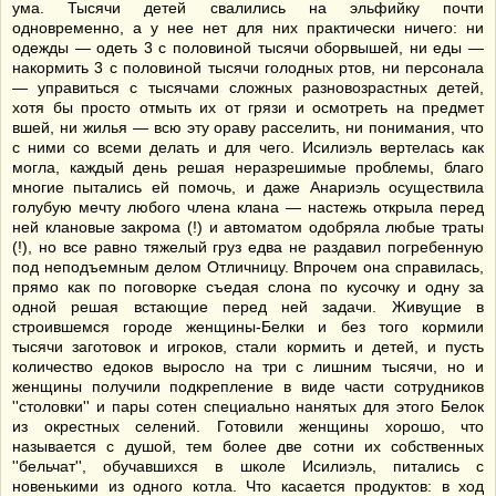
ума. Тысячи детей свалились на эльфийку почти
одновременно, а у нее нет для них практически ничего: ни
одежды — одеть 3 с половиной тысячи оборвышей, ни еды —
накормить 3 с половиной тысячи голодных ртов, ни персонала
— управиться с тысячами сложных разновозрастных детей,
хотя бы просто отмыть их от грязи и осмотреть на предмет
вшей, ни жилья — всю эту ораву расселить, ни понимания, что
с ними со всеми делать и для чего. Исилиэль вертелась как
могла, каждый день решая неразрешимые проблемы, благо
многие пытались ей помочь, и даже Анариэль осуществила
голубую мечту любого члена клана — настежь открыла перед
ней клановые закрома (!) и автоматом одобряла любые траты
(!), но все равно тяжелый груз едва не раздавил погребенную
под неподъемным делом Отличницу. Впрочем она справилась,
прямо как по поговорке съедая слона по кусочку и одну за
одной решая встающие перед ней задачи. Живущие в
строившемся городе женщины-Белки и без того кормили
тысячи заготовок и игроков, стали кормить и детей, и пусть
количество едоков выросло на три с лишним тысячи, но и
женщины получили подкрепление в виде части сотрудников
''столовки'' и пары сотен специально нанятых для этого Белок
из окрестных селений. Готовили женщины хорошо, что
называется с душой, тем более две сотни их собственных
''бельчат'', обучавшихся в школе Исилиэль, питались с
новенькими из одного котла. Что касается продуктов: в ход