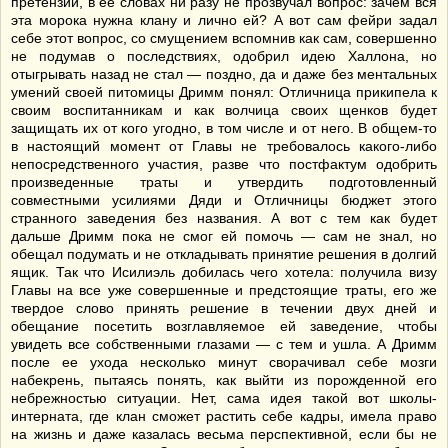
претензии, в ее словах ни разу не прозвучал вопрос: зачем вся
эта морока нужна клану и лично ей? А вот сам фейри задал
себе этот вопрос, со смущением вспомнив как сам, совершенно
не подумав о последствиях, одобрил идею Халлона, но
отыгрывать назад не стал — поздно, да и даже без ментальных
умений своей питомицы Дримм понял: Отличница прикипела к
своим воспитанникам и как волчица своих щенков будет
защищать их от кого угодно, в том числе и от него. В общем-то
в настоящий момент от Главы не требовалось какого-либо
непосредственного участия, разве что постфактум одобрить
произведенные траты и утвердить подготовленный
совместными усилиями Дяди и Отличницы бюджет этого
странного заведения без названия. А вот с тем как будет
дальше Дримм пока не смог ей помочь — сам не знал, но
обещал подумать и не откладывать принятие решения в долгий
ящик. Так что Исилиэль добилась чего хотела: получила визу
Главы на все уже совершенные и предстоящие траты, его же
твердое слово принять решение в течении двух дней и
обещание посетить возглавляемое ей заведение, чтобы
увидеть все собственными глазами — с тем и ушла. А Дримм
после ее ухода несколько минут сворачивал себе мозги
набекрень, пытаясь понять, как выйти из порожденной его
небрежностью ситуации. Нет, сама идея такой вот школы-
интерната, где клан сможет растить себе кадры, имела право
на жизнь и даже казалась весьма перспективной, если бы не