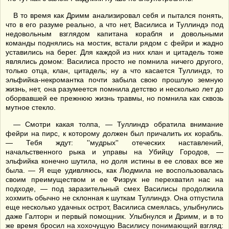
В то время как Дримм анализировал себя и пытался понять,
что в его разуме реально, а что нет, Василиса и Туллиндэ под
недовольным взглядом капитана корабля и довольными
команды поднялись на мостик, встали рядом с фейри и жадно
уставились на берег. Для каждой из них клан и цитадель тоже
являлись домом: Василиса просто не помнила ничего другого,
только отца, клан, цитадель; ну а что касается Туллиндэ, то
эльфийка-некромантка почти забыла свою прошлую земную
жизнь, нет, она разумеется помнила детство и несколько лет до
оборвавшей ее прежнюю жизнь травмы, но помнила как сквозь
мутное стекло.
— Смотри какая толпа, — Туллиндэ обратила внимание
фейри на пирс, к которому должен был причалить их корабль.
— Тебя ждут: ''мудрых'' отеческих наставлений,
начальственного рыка и управы на Убийцу Городов, —
эльфийка конечно шутила, но доля истины в ее словах все же
была. — Я еще удивляюсь, как Людмила не воспользовалась
своим преимуществом и ее Физрук не перехватил нас на
подходе, — под заразительный смех Василисы продолжила
хохмить обычно не склонная к шуткам Туллиндэ. Она отпустила
еще несколько удачных острот, Василиса смеялась, улыбнулись
даже Галторн и первый помощник. Улыбнулся и Дримм, и в то
же время бросил на хохочущую Василису понимающий взгляд: