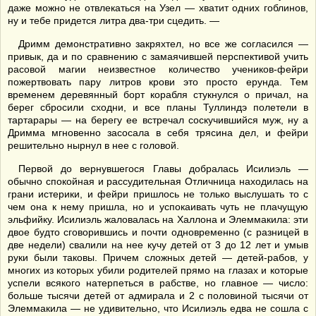
даже можно не отвлекаться на Узел — хватит одних гоблинов,
ну и тебе придется литра два-три сцедить. —
Дримм демонстративно закряхтел, но все же согласился —
привык, да и по сравнению с замаячившей перспективой учить
расовой магии неизвестное количество учеников-фейри
пожертвовать пару литров крови это просто ерунда. Тем
временем деревянный борт корабля стукнулся о причал, на
берег сбросили сходни, и все планы Туллиндэ полетели в
тартарары — на берегу ее встречал соскучившийся муж, ну а
Дримма мгновенно засосала в себя трясина дел, и фейри
решительно нырнул в нее с головой.
Первой до вернувшегося Главы добралась Исилиэль —
обычно спокойная и рассудительная Отличница находилась на
грани истерики, и фейри пришлось не только выслушать то с
чем она к нему пришла, но и успокаивать чуть не плачущую
эльфийку. Исилиэль жаловалась на Халлона и Элеммакила: эти
двое будто сговорившись и почти одновременно (с разницей в
две недели) свалили на нее кучу детей от 3 до 12 лет и умыв
руки были таковы. Причем сложных детей — детей-рабов, у
многих из которых убили родителей прямо на глазах и которые
успели всякого натерпеться в рабстве, но главное — число:
больше тысячи детей от адмирала и 2 с половиной тысячи от
Элеммакила — не удивительно, что Исилиэль едва не сошла с