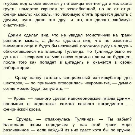
глубоко под слоем веселья у питомицы нет-нет да и мелькала
грусть, намертво скрытая от возлюбленной, но не от отца-
фейри мысль: как жаль, что любимую опять придется делить с
другим, пусть даже это друг и тот, кто делает любимую
счастливой.
Дримм сделал вид, что не увидел эгоистичную на грани
ревности мысль, а Дочка сделала вид, что не заметила
внимания отца и будто бы невзначай положила руку на ладонь
облокотившейся на планшир Туллиндэ. Но Туллиндэ было не
до того — некромантка уже вовсю строила планы на будущее,
после того как попадет в цитадель и окажется в своей
лаборатории:
— Сразу начну готовить специальный зал-инкубатор для
шестерок, — по привычке оговорилась некромантка, — думаю
сотню можно будет запустить. —
— Кровь, — немного срезал наполеоновские планы Дримм,
напомнив о недостатке самого важного ингредиента —
фейрийской крови.
— Ерунда, — отмахнулась Туллиндэ. — Ты забыл?
Благодаря твоим сородичам у нас этой крови море
разливанное — если каждый из них сдаст хотя бы по кружке,