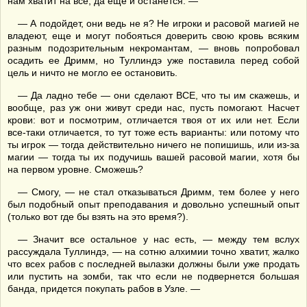
нам хватит на все, да еще и останется. —
— А подойдет, они ведь не я? Не игроки и расовой магией не
владеют, еще и могут побояться доверить свою кровь всяким
разным подозрительным некромантам, — вновь попробовал
осадить ее Дримм, но Туллиндэ уже поставила перед собой
цель и ничто не могло ее остановить.
— Да ладно тебе — они сделают ВСЕ, что ты им скажешь, и
вообще, раз уж они живут среди нас, пусть помогают. Насчет
крови: вот и посмотрим, отличается твоя от их или нет. Если
все-таки отличается, то тут тоже есть варианты: или потому что
ты игрок — тогда действительно ничего не попишишь, или из-за
магии — тогда ты их подучишь вашей расовой магии, хотя бы
на первом уровне. Сможешь?
— Смогу, — не стал отказываться Дримм, тем более у него
был подобный опыт преподавания и довольно успешный опыт
(только вот где бы взять на это время?).
— Значит все остальное у нас есть, — между тем вслух
рассуждала Туллиндэ, — на сотню алхимии точно хватит, жалко
что всех рабов с последней вылазки должны были уже продать
или пустить на зомби, так что если не подвернется большая
банда, придется покупать рабов в Узле. —