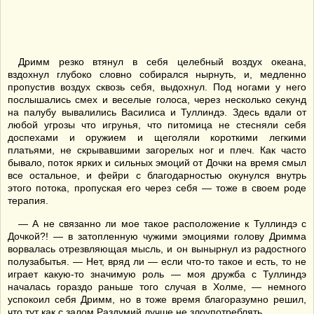
Дримм резко втянул в себя целебный воздух океана,
вздохнул глубоко словно собирался нырнуть, и, медленно
пропустив воздух сквозь себя, выдохнул. Под ногами у него
послышались смех и веселые голоса, через несколько секунд
на палубу вывалились Василиса и Туллиндэ. Здесь вдали от
любой угрозы что игрунья, что питомица не стесняли себя
доспехами и оружием и щеголяли короткими легкими
платьями, не скрывавшими загорелых ног и плеч. Как часто
бывало, поток ярких и сильных эмоций от Дочки на время смыл
все остальное, и фейри с благодарностью окунулся внутрь
этого потока, пропуская его через себя — тоже в своем роде
терапия.
— А не связанно ли мое такое расположение к Туллиндэ с
Дочкой?! — в затопленную чужими эмоциями голову Дримма
ворвалась отрезвляющая мысль, и он вынырнул из радостного
полузабытья. — Нет, вряд ли — если что-то такое и есть, то не
играет какую-то значимую роль — моя дружба с Туллиндэ
началась гораздо раньше того случая в Холме, — немного
успокоил себя Дримм, но в тоже время благоразумно решил,
что тут как с залом Раздумий лучше не злоупотреблять.