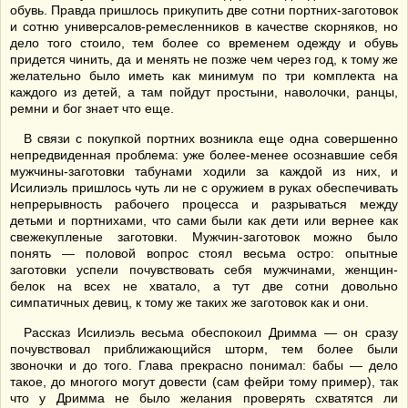
обувь. Правда пришлось прикупить две сотни портних-заготовок
и сотню универсалов-ремесленников в качестве скорняков, но
дело того стоило, тем более со временем одежду и обувь
придется чинить, да и менять не позже чем через год, к тому же
желательно было иметь как минимум по три комплекта на
каждого из детей, а там пойдут простыни, наволочки, ранцы,
ремни и бог знает что еще.
В связи с покупкой портних возникла еще одна совершенно
непредвиденная проблема: уже более-менее осознавшие себя
мужчины-заготовки табунами ходили за каждой из них, и
Исилиэль пришлось чуть ли не с оружием в руках обеспечивать
непрерывность рабочего процесса и разрываться между
детьми и портнихами, что сами были как дети или вернее как
свежекупленые заготовки. Мужчин-заготовок можно было
понять — половой вопрос стоял весьма остро: опытные
заготовки успели почувствовать себя мужчинами, женщин-
белок на всех не хватало, а тут две сотни довольно
симпатичных девиц, к тому же таких же заготовок как и они.
Рассказ Исилиэль весьма обеспокоил Дримма — он сразу
почувствовал приближающийся шторм, тем более были
звоночки и до того. Глава прекрасно понимал: бабы — дело
такое, до многого могут довести (сам фейри тому пример), так
что у Дримма не было желания проверять схватятся ли