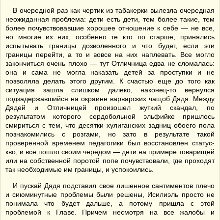
В очередной раз как чертик из табакерки вылезла очередная
неожиданная проблема: дети есть дети, тем более такие, тем
более почувствовавшие хорошее отношение к себе — не все,
но многие из них, особенно те кто по старше, принялись
испытывать границы дозволенного и что будет, если эти
границы перейти, а то и вовсе на них наплевать. Все могло
закончиться очень плохо — тут Отличница едва не сломалась:
она и сама не могла наказать детей за проступки и не
позволяла делать этого другим. К счастью еще до того как
ситуация зашла слишком далеко, наконец-то вернулся
подзадержавшийся на окраине варварских чащоб Дядя. Между
Дядей и Отличницей произошел жуткий скандал, по
результатом которого сердобольной эльфийке пришлось
смириться с тем, что десятки хулиганских задниц обоего пола
познакомились с розгами, но зато в результате такой
проверенной временем педагогики был восстановлен статус-
кво, и все пошло своим чередом — дети на примере товарищей
или на собственной поротой попе почувствовали, где проходят
так необходимые им границы, и успокоились.
И пускай Дядя подставил свое лишенное сантиментов плечо
и сиюминутные проблемы были решены, Исилиэль просто не
понимала что будет дальше, а потому пришла с этой
проблемой к Главе. Причем несмотря на все жалобы и