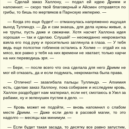
— Сделай заказ Халлону, — подал ей идею Дримм и
напомнил: — скоро твой благоверный и Айсмен отправятся по
грибы, то бишь по мертвяков в Парнскую империю. —
— Когда это еще будет! — отмахнулась напряженно ищущая
выход Туллиндэ. — Да и сам знаешь, для дела нужны живые, а
не трупы, пусть даже и свежачки. Хотя насчет Халлона идея
хорошая — так и сделаю. Слушай! — неожиданно некромантка
взяла его под руку и просительно заглянула в глаза. — У тебя
ведь еще полсотни гоблинов остались в Холме — отдай их на
мясо, все равно у тебя на них времени не хватает, только харчи
на них переводишь зря. —
— Бери, — после всего что она сделала для него Дримм не
мог ей отказать, да и если подумать, некромантка была права.
— Отлично! — зазагибала пальцы Туллиндэ. — Алхимия
есть, сделаю заказ Халлону, пока собираем и исследуем кровь,
Халлон раздобудет нам материал, если нет, смотаюсь в Узел за
рабами, ну и зеленушек пустим в дело. —
— Кровь может не подойти, — вновь напомнил о слабом
месте Дримм. — Даже если дело в расовой магии, то это
надолго — месяцы как минимум. —
— Если будет такая засада, то десятку все равно запустим,