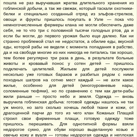
пошла не раз выручавшая жратва длительного хранения из
гоблинской добычи, а так же свежак, который таскали охотники-
белки и специально созданный отряд из эльфов-стрелков,
овощи и фрукты пришлось покупать в Узле — пока что
немногочисленные фермеры клана не могли обеспечить даже
себя, не то что три с половиной тысячи голодных ртов, да и
если бы могли, до первого урожая было еще далеко. Как ни
странно проблемой стал не недостаток, а обилие еды, вкусной
еды, которой рабы не видели с момента попадания в рабство,
да и на свободе многие из них никогда не питались так хорошо,
тем более регулярно три раза в день, в результате больные
животы и кровавый понос у сотен детей — пришлось
подключать целителей. Жильем для детей послужили
несколько уже готовых бараков и разбитых рядом с ними
походных шатров на сотню мест каждый — не ахти какое
жилье, особенно для детей (многоуровневые нары,
соломенные тюфяки), но по сравнению с тем как дети-рабы
жили раньше — просто небо и земля. Одежда — вновь
выручила гоблинская добыча: готовой одежды нашлось не так
уж много, но зато сколько хочешь любой ткани и кожи, от
драгоценной парчи до того из чего клан Кожаных Плащей
строил свои фирменные плащи, готовую одежду тоже
пришлось перешивать. Для однотипной формы взяли
недорогое сукно, для обуви хорошо выделанную козью и
овечью кожу и вуаля — готовы недорогая одежда и неплохая