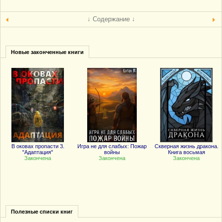
↓ Содержание ↓
Новые законченные книги
В оковах пропасти 3.
Игра не для слабых: Пожар
Скверная жизнь дракона.
"Адаптация"
войны
Книга восьмая
Закончена
Закончена
Закончена
Полезные списки книг