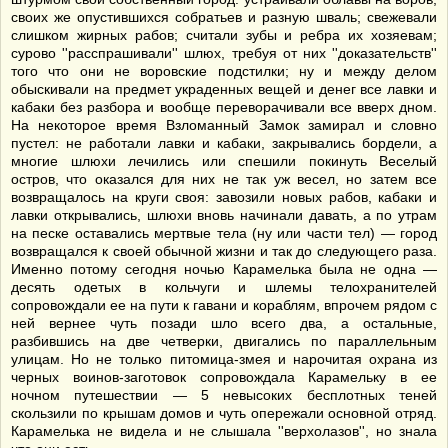
своих же опустившихся собратьев и разную шваль; свежевали
слишком жирных рабов; считали зубы и ребра их хозяевам;
сурово ''расспрашивали'' шлюх, требуя от них ''доказательств''
того что они не воровские подстилки; ну и между делом
обыскивали на предмет украденных вещей и денег все лавки и
кабаки без разбора и вообще переворачивали все вверх дном.
На некоторое время Взломанный Замок замирал и словно
пустел: не работали лавки и кабаки, закрывались бордели, а
многие шлюхи лечились или спешили покинуть Веселый
остров, что оказался для них не так уж весел, но затем все
возвращалось на круги своя: завозили новых рабов, кабаки и
лавки открывались, шлюхи вновь начинали давать, а по утрам
на песке оставались мертвые тела (ну или части тел) — город
возвращался к своей обычной жизни и так до следующего раза.
Именно потому сегодня ночью Карамелька была не одна —
десять одетых в кольчуги и шлемы телохранителей
сопровождали ее на пути к гавани и кораблям, впрочем рядом с
ней вернее чуть позади шло всего два, а остальные,
разбившись на две четверки, двигались по параллельным
улицам. Но не только питомица-змея и нарочитая охрана из
черных воинов-заготовок сопровождала Карамельку в ее
ночном путешествии — 5 невысоких бесплотных теней
скользили по крышам домов и чуть опережали основной отряд.
Карамелька не видела и не слышала ''верхолазов'', но знала