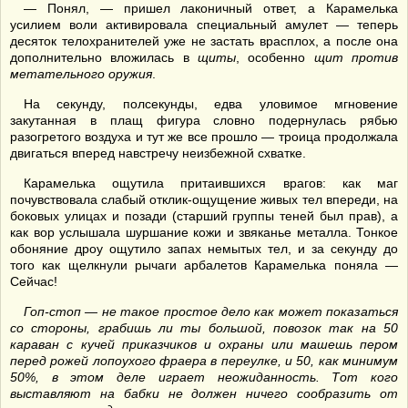
— Понял, — пришел лаконичный ответ, а Карамелька
усилием воли активировала специальный амулет — теперь
десяток телохранителей уже не застать врасплох, а после она
дополнительно вложилась в
щиты
, особенно
щит
против
метательного оружия
.
На секунду, полсекунды, едва уловимое мгновение
закутанная в плащ фигура словно подернулась рябью
разогретого воздуха и тут же все прошло — троица продолжала
двигаться вперед навстречу неизбежной схватке.
Карамелька ощутила притаившихся врагов: как маг
почувствовала слабый отклик-ощущение живых тел впереди, на
боковых улицах и позади (старший группы теней был прав), а
как вор услышала шуршание кожи и звяканье металла. Тонкое
обоняние дроу ощутило запах немытых тел, и за секунду до
того как щелкнули рычаги арбалетов Карамелька поняла —
Сейчас!
Гоп-стоп — не такое простое дело как может показаться
со стороны, грабишь ли ты большой, повозок так на 50
караван с кучей приказчиков и охраны или машешь пером
перед рожей лопоухого фраера в переулке, и 50, как минимум
50%, в этом деле играет неожиданность. Тот кого
выставляют на бабки не должен ничего сообразить от