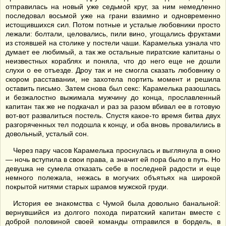
отправилась на новый уже седьмой круг, за ним немедленно
последовал восьмой уже на грани взаимно и одновременно
истощившихся сил. Потом потные и усталые любовники просто
лежали: болтали, целовались, пили вино, угощались фруктами
из стоявшей на столике у постели чаши. Карамелька узнала что
думает ее любимый, а так же остальные пиратские капитаны о
неизвестных кораблях и поняла, что до него еще не дошли
слухи о ее отъезде. Дроу так и не смогла сказать любовнику о
скором расставании, не захотела портить момент и решила
оставить письмо. Затем снова был секс: Карамелька разошлась
и безжалостно выжимала мужчину до конца, прославленный
капитан так же не подкачал и раз за разом вбивал ее в готовую
вот-вот развалиться постель. Спустя какое-то время битва двух
разгоряченных тел подошла к концу, и оба вновь провалились в
довольный, усталый сон.
Через пару часов Карамелька проснулась и выглянула в окно
— ночь вступила в свои права, а значит ей пора было в путь. Но
девушка не сумела отказать себе в последней радости и еще
немного полежала, нежась в могучих объятьях на широкой
покрытой нитями старых шрамов мужской груди.
История ее знакомства с Чумой была довольно банальной:
вернувшийся из долгого похода пиратский капитан вместе с
доброй половиной своей команды отправился в бордель, в