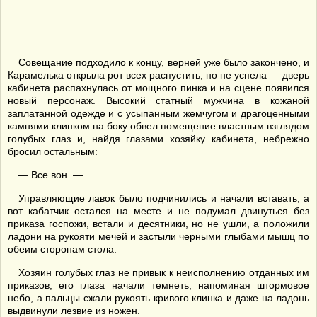
Совещание подходило к концу, верней уже было закончено, и
Карамелька открыла рот всех распустить, но не успела — дверь
кабинета распахнулась от мощного пинка и на сцене появился
новый персонаж. Высокий статный мужчина в кожаной
заплатанной одежде и с усыпанным жемчугом и драгоценными
камнями клинком на боку обвел помещение властным взглядом
голубых глаз и, найдя глазами хозяйку кабинета, небрежно
бросил остальным:
— Все вон. —
Управляющие лавок было подчинились и начали вставать, а
вот кабатчик остался на месте и не подумал двинуться без
приказа госпожи, встали и десятники, но не ушли, а положили
ладони на рукояти мечей и застыли черными глыбами мышц по
обеим сторонам стола.
Хозяин голубых глаз не привык к неисполнению отданных им
приказов, его глаза начали темнеть, напоминая штормовое
небо, а пальцы сжали рукоять кривого клинка и даже на ладонь
выдвинули лезвие из ножен.