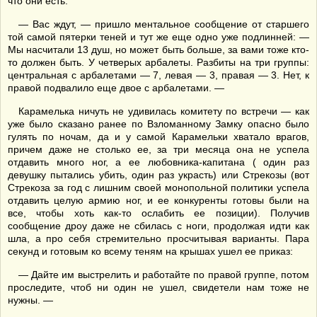
что они есть.
— Вас ждут, — пришло ментальное сообщение от старшего
той самой пятерки теней и тут же еще одно уже подлинней: —
Мы насчитали 13 душ, но может быть больше, за вами тоже кто-
то должен быть. У четверых арбалеты. Разбиты на три группы:
центральная с арбалетами — 7, левая — 3, правая — 3. Нет, к
правой подвалило еще двое с арбалетами. —
Карамелька ничуть не удивилась комитету по встречи — как
уже было сказано ранее по Взломанному Замку опасно было
гулять по ночам, да и у самой Карамельки хватало врагов,
причем даже не столько ее, за три месяца она не успела
отдавить много ног, а ее любовника-капитана ( один раз
девушку пытались убить, один раз украсть) или Стрекозы (вот
Стрекоза за год с лишним своей монопольной политики успела
отдавить целую армию ног, и ее конкуренты готовы были на
все, чтобы хоть как-то ослабить ее позиции). Получив
сообщение дроу даже не сбилась с ноги, продолжая идти как
шла, а про себя стремительно просчитывая варианты. Пара
секунд и готовым ко всему теням на крышах ушел ее приказ:
— Дайте им выстрелить и работайте по правой группе, потом
проследите, чтоб ни один не ушел, свидетели нам тоже не
нужны. —