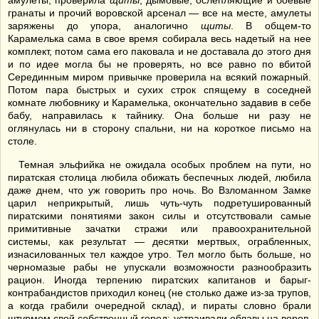
амулеты, проверила
щиты
, дымовые, ослепляющие и боевые
гранаты и прочий воровской арсенал — все на месте, амулеты
заряжены до упора, аналогично
щиты
. В общем-то
Карамелька сама в свое время собирала весь надетый на нее
комплект, потом сама его паковала и не доставала до этого дня
и по идее могла бы не проверять, но все равно по вбитой
Серединным миром привычке проверила на всякий пожарный.
Потом пара быстрых и сухих строк спящему в соседней
комнате любовнику и Карамелька, окончательно задавив в себе
бабу, направилась к тайнику. Она больше ни разу не
оглянулась ни в сторону спальни, ни на короткое письмо на
столе.
Темная эльфийка не ожидала особых проблем на пути, но
пиратская столица любила обижать беспечных людей, любила
даже днем, что уж говорить про ночь. Во Взломанном Замке
царил неприкрытый, лишь чуть-чуть подретушированный
пиратскими понятиями закон силы и отсутствовали самые
примитивные зачатки стражи или правоохранительной
системы, как результат — десятки мертвых, ограбленных,
изнасилованных тел каждое утро. Тел могло быть больше, но
черномазые рабы не упускали возможности разнообразить
рацион. Иногда терпению пиратских капитанов и барыг-
контрабандистов приходил конец (не столько даже из-за трупов,
а когда грабили очередной склад), и пираты словно брали
штурмом свой собственный город: устраивали облавы на воров,