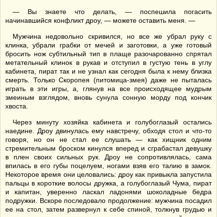
— Вы знаете что делать, — поспешила погасить
начинавшийся конфликт дроу, — можете оставить меня. —
Мужчина недовольно скривился, но все же убрал руку с
клинка, убрали грабки от мечей и заготовки, а уже готовый
бросить нож субтильный тип в плаще разочарованно спрятал
метательный клинок в рукав и отступил в густую тень в углу
кабинета, пират так и не узнал как сегодня была к нему близка
смерть. Только Скоропея (питомица-змея) даже не пыталась
играть в эти игры, а, глянув на все происходящее мудрым
змеиным взглядом, вновь сунула сонную морду под кончик
хвоста.
Через минуту хозяйка кабинета и голубоглазый остались
наедине. Дроу двинулась ему навстречу, обходя стол и что-то
говоря, но он не стал ее слушать — как хищник одним
стремительным броском кинулся вперед и сграбастал девушку
в плен своих сильных рук. Дроу не сопротивлялась, сама
впилась в его губы поцелуем, ногами взяв его талию в замок.
Некоторое время они целовались: дроу как привыкла запустила
пальцы в короткие волосы дружка, а голубоглазый Чума, пират
и капитан, уверенно ласкал ладонями шоколадные бедра
подружки. Вскоре последовало продолжение: мужчина посадил
ее на стол, затем развернул к себе спиной, толкнув грудью и