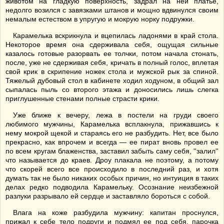
животом на гладкую поверхность, задрал на ней платье,
недолго возился с завязками штанов и мощно вдвинулся своим
немалым естеством в упругую и мокрую норку подружки.
Карамелька вскрикнула и вцепилась ладонями в край стола.
Некоторое время она сдерживала себя, ощущая сильные
казалось готовые разорвать ее толчки, потом начала стонать,
после, уже не сдерживая себя, кричать в полный голос, вплетая
свой крик в скрипение ножек стола и мужской рык за спиной.
Тяжелый дубовый стол в кабинете ходил ходуном, в общий зал
сыпалась пыль со второго этажа и доносились лишь слегка
приглушенные стенами полные страсти крики.
Уже ближе к вечеру, лежа в постели на груди своего
любимого мужчины, Карамелька всплакнула, прижавшись к
нему мокрой щекой и стараясь его не разбудить. Нет, все было
прекрасно, как впрочем и всегда — ее пират вновь провел ее
по всем кругам блаженства, заставил забыть саму себя, ''залил''
что называется до краев. Дроу плакала не поэтому, а потому
что скорей всего все происходило в последний раз, и хотя
думать так не было никаких особых причин, но интуиция в таких
делах редко подводила Карамельку. Осознание неизбежной
разлуки разрывало ей сердце и заставляло бороться с собой.
Влага на коже разбудила мужчину: капитан проснулся,
прижал к себе тело подруги и подмял ее под себя, парочка