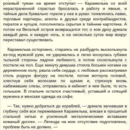
розовый туман на время отступал — Карамелька со всей
нерастраченной страстью бросалась в работу и явные, и
тайные дела буквально горели у нее в руках: появлялись лавки,
торговые партнеры, агенты и друзья среди контрабандистов,
пиратов и купцов, пополнялась скрытая в тайнике картотека. А
потом на Веселый остров возвращался тот, о ком дроу думала
каждый день и каждую ночь, и на несколько суток мир вокруг
переставал существовать.
Карамелька осторожно, стараясь не разбудить выскользнула
из-под мужской руки, не удержалась и легко коснулась губами
тыльной стороны ладони любимого, а потом соскользнула с
постели на пол. Еще минуту девушка стояла босыми ногами на
деревянном полу, рвала себе сердце, с любовью рассматривая
столь родную фигуру на постели, потом мотнула головой,
хлестнув себя волосами по щекам и, стряхнув вновь
набежавшие слезы, отправилась в кабинет в чем была, то есть
голышом. В спальне остался счастливый, уставший и спящий
мужчина и женская одежда на софе.
— Так, нужно добраться до кораблей, — думала загнавшая в
глубину себя все переживания Карамелька, влезая в прошитый
стальной нитью и усиленный металлическими вставками
кожаный доспех. — Легенда на мое отсутствие подготовлена,
проблем быть не должно. —