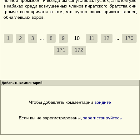
ночной промысел, и всегда им сопутствовал успех, а потом уже
в кабаках среди возмущенных членов пиратского братства они
громче всех кричали о том, что нужно вновь прижать вконец
обнаглевших воров.
1
2
3
...
8
9
10
11
12
...
170
171
172
Добавить комментарий
Чтобы добавлять комментарии
войдите
Если вы не зарегистрированы,
зарегистрируйтесь