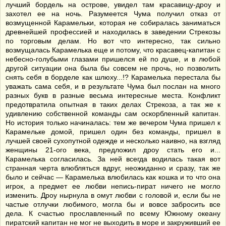
лучший бордель на острове, увидел там красавицу-дроу и
захотел ее на ночь. Разумеется Чума получил отказ от
возмущенной Карамельки, которая не собиралась заниматься
древнейшей профессией и находилась в заведении Стрекозы
по торговым делам. Но вот что интересно, так сильно
возмущалась Карамелька еще и потому, что красавец-капитан с
небесно-голубыми глазами пришелся ей по душе, и в любой
другой ситуации она была бы совсем не прочь, но позволить
снять себя в борделе как шлюху...!? Карамелька перестала бы
уважать сама себя, и в результате Чума был послан на много
разных букв в разные весьма интересные места. Конфликт
предотвратила опытная в таких делах Стрекоза, а так же к
удивлению собственной команды сам оскорбленный капитан.
Но история только начиналась: тем же вечером Чума пришел к
Карамельке домой, пришел один без команды, пришел в
лучшей своей сухопутной одежде и несколько наивно, на взгляд
женщины 21-ого века, предложил дроу стать его и...
Карамелька согласилась. За ней всегда водилась такая вот
странная черта влюбляться вдруг, неожиданно и сразу, так же
было и сейчас — Карамелька влюбилась как кошка и то что она
игрок, а предмет ее любви непись-пират ничего не могло
изменить. Дроу нырнула в омут любви с головой и, если бы не
частые отлучки любимого, могла бы и вовсе забросить все
дела. К счастью прославленный по всему Южному океану
пиратский капитан не мог не выходить в море и закруживший ее