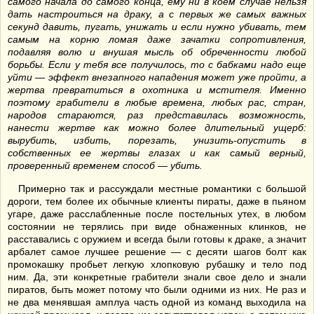
самого начала до самого конца, ему ни в коем случае нельзя
дать настроиться на драку, а с первых же самых важных
секунд давить, пугать, унижать и если нужно убивать, тем
самым на корню ломая даже зачатки сопротивления,
подавляя волю и внушая мысль об обреченности любой
борьбы. Если у тебя все получилось, то с бабками надо еще
уйти — эффект внезапного нападения может уже пройти, а
жертва превратиться в охотника и мстителя. Именно
поэтому грабители в любые времена, любых рас, стран,
народов стараются, раз представилась возможность,
нанести жертве как можно более длительный ущерб:
вырубить, избить, порезать, унизить-опустить в
собственных ее жертвы глазах и как самый верный,
проверенный временем способ — убить.
Примерно так и рассуждали местные романтики с большой
дороги, тем более их обычные клиенты пираты, даже в пьяном
угаре, даже расслабленные после постельных утех, в любом
состоянии не терялись при виде обнаженных клинков, не
расставались с оружием и всегда были готовы к драке, а значит
арбалет самое лучшее решение — с десяти шагов болт как
промокашку пробьет легкую хлопковую рубашку и тело под
ним. Да, эти конкретные грабители знали свое дело и знали
пиратов, быть может потому что были одними из них. Не раз и
не два менявшая амплуа часть одной из команд выходила на