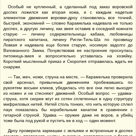
Особый не купленный, а сделанный под заказ воровской
доспех ложился как вторая кожа, и с каждым надетым
элементом движения воровки-дроу становились все точней,
быстрей, экономней — словно Карамелька надевала не только
доспех, а другую личину, как змея оставив в соседней комнате
старую — личину содержательницы кабака, любовницы
пиратского капитана, личину Ригли-Тиль-Ша по прозвищу
Ловкая и надевала еще более старую, носимую задолго до
Взломанного Замка. Почувствовав ее настроение проснулась
питомица-змея и вопросительно уставилась на хозяйку.
Короткий мысленный приказ и Скоропея отправилась ждать ее
снаружи.
— Так, меч, ножи, струна на месте, — Карамелька проверила
свой арсенал, привычным движениям пробежавшись по
рукоятям восьми кликов, убедилась что все они легко выходят
из ножен и не стесняют движений. Особый вопрос — удавка-
струна, хотя скорее жгут из сотен сплетенных в одну структуру
мифриловых нитей. Нитей столь тонких, что нить которую сплел
паук показалась бы корабельным канатом в сравнении с
гитарной струной. Удавка — оружие даже не воров, а убийц
тоже была под рукой и пустить ее в ход — один момент.
Дроу проверила кармашки с зельями и встроенные в доспех