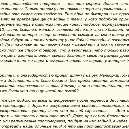
вое производство патронов — та еще морока. Значит что:
люс гранаты. Только потом у нас появятся первые примитивные
ладив это самое производство. Еще одна не быстрая и не про
овиях не прекращающейся войны с теми, у кого подобное ору
шение потерь в схватках тех же конкистадоров, португальцев
, часто бывало и меньше, исключений не то что не бывает, но
ы большие потери, и еще неизвестно сможем ли мы в таких у
наладим, будут ли к тому моменту у нас бойцы способные воспол
 Да и захотят ли они вести дела с нелюдями, а если и захотя
рно тот же список товаров, что и европейцы, что только разо
о нужны агенты влияния, рычаги давления, связи на разных уровн
сыграют в те же игры, и сыграют опытные игроки, у которых У
орить и с благодарностью принял фляжку из рук Мулкорха. Пок
ичка действительно было богато. Все представления адмирал
развитие человечества, спасли Землю), и что теперь делать, чт
о же быть что-то еще какой-то выход?
ся сам подход ко всем планируемым после переноса действиям
в кооперации с другими государствами создать технологии, 
аскритиковал цитату и то что за ней скрывалось: — Это 
 промышленность с технологиями?! Даже при самом благоприя
ос или религиозные противоречия, пойдут на нас войной, в наб
и отрезать наши длинные уши! И что мы противопоставим же