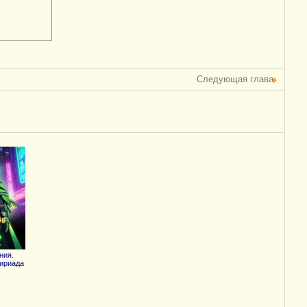
Следующая глава
ния.
ириада