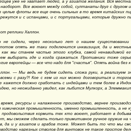
ейцев уже не хватает людей, а у азиатов желания. Вся местна
и наоборот. Все воюют между собой, султанаты друг с другом 
 целые флоты все еще очень сильных в то время китайских пир
жутся и с испанцами, и с португальцами, которые дружно п
 от реплики Халлон.
 не сидели, через несколько лет о нашем существовании
потом опять же таки подключится инквизиция, да и местны
 как мы станем частью этого клубка, самой ненавидимой е
м выбирать где и когда сражаться. Противники тоже серьез
угие европейцы — все что надо для
''
счастья
''.
Опять война без 
лон. — Мы ведь не будем сидеть сложа руки, а реализуем зн
всеми с разу?! Кое с кем из них можно договориться и торг
е кажется должно сработать с индейцами и тем более в Индон
идею, но неожиданно увидел, как лыбится Мулкорх, а Элеммакил
время, ресурсы и налаженное производство, вернее производ
я химическая промышленность, именно промышленность, а не 
к продовольствия кормить тех кто воюет, работает в добы
лет, мы сможем сделать только примитивное ручное оружие на 
ев, да и у азиатов и арабов тоже. Может быть то что мы смо
одство нарезных стволов для винтовок не такое простое дело