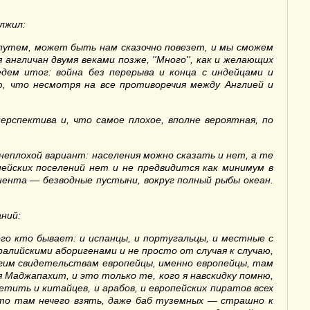
лжил:
 путем, может быть нам сказочно повезет, и мы сможем
нгличан двумя веками позже, ''Много'', как и желающих
едем итог: война без перерыва и конца с индейцами и
аю, что несмотря на все противоречия между Англией и
ерспектива и, что самое плохое, вполне вероятная, по
неплохой вариант: населения можно сказать и нет, а те
пейских поселений нет и не предвидится как минимум в
нента — безводные пустыни, вокруг полный рыбы океан.
аний:
о кто бывает: и испанцы, и португальцы, и местные с
лийскими аборигенами и не просто от случая к случаю,
многим свидетельствам европейцы, именно европейцы, там
 Маджапахит, и это только те, кого я навскидку помню,
тить и китайцев, и арабов, и европейских пиратов всех
что там нечего взять, даже баб туземных — страшно к