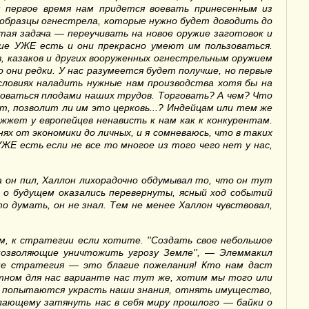
 первое время нам придется воевать принесенным из
 образцы огнестрела, которые нужно будет доводить до
стая задача — переучивать на новое оружие заготовок и
жие УЖЕ есть и они прекрасно умеют им пользоваться.
, казаков и других вооруженных огнестрельным оружием
 они редки. У нас разумеется будет получше, но первые
словиях наладить нужные нам производства хотя бы на
ьзоваться плодами наших трудов. Торговать? А чем? Что
т, позволит ли им это церковь...? Индейцам или тем же
жжет у европейцев ненависть к нам как к конкурентам.
ях от экономики до личных, и я сомневаюсь, что в таких
ЖЕ есть если не все то многое из того чего нет у нас,
а он пил, Халлон лихорадочно обдумывал то, что он тут
а о будущем оказались перевернуты, ясный ход событий
о думать, он не знал. Тем не менее Халлон чувствовал,
, к стратегии если хотите. ''Создать свое небольшое
позволяющие уничтожить угрозу Земле'', — Элеммакил
не стратегия — это благие пожелания! Кто нам даст
тном для нас варианте нас тут же, хотим мы того или
ег, попытаются украсть наши знания, отнять имущество,
лающему затянуть нас в себя миру прошлого — байки о