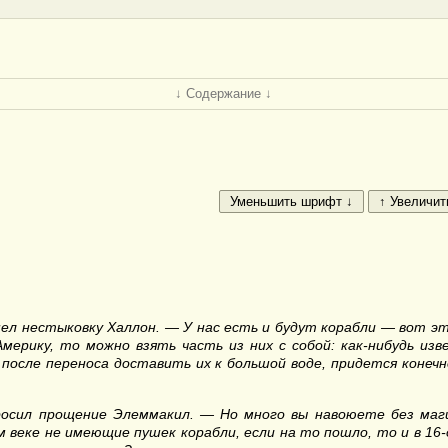
↓ Содержание ↓
л нестыковку Халлон. — У нас есть и будут корабли — вот эт
ерику, то можно взять часть из них с собой: как-нибудь изв
 после переноса доставить их к большой воде, придется конечн
росил прощение Элеммакил. — Но много вы навоюете без маги
ом веке не имеющие пушек корабли, если на то пошло, то и в 16