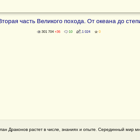
Вторая часть Великого похода. От океана до степ
301 704
+36
10
1 024
0
ан Драконов растет в числе, знаниях и опыте. Серединный мир мн