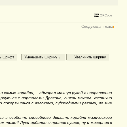
QRCode
Следующая глава
и самые корабли,— адмирал махнул рукой в направлении
ернуться с порталами Дракона, снять мачты, частично
о покорячиться с волоками, судоходными реками, но мне
и и особенно способного двигать корабли магического
-ом тоже? Луки-арбалеты против пушек, ну и мизерная в