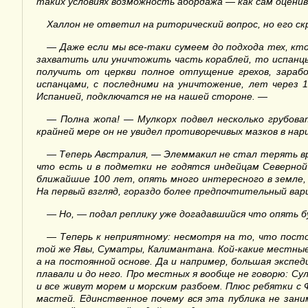
таких условиях возможность абордажа — как сам оцен
Халлон не ответил на риторический вопрос, но его с
—
Даже если мы все-таки сумеем до подхода тех, кт
захватить или уничтожить часть кораблей, то испанцы 
получить от церкви полное отпущение грехов, зарабо
испанцами, с последними на уничтожение, лет через 1
Испанией, подключатся не на нашей стороне. —
—
Полна жопа! — Мулкорх подвел несколько грубова
крайней мере он не увидел противоречивых мазков в нар
—
Теперь Австралия, — Элеммакил не стал терять вр
что есть и в подметки не годятся индейцам Северной 
ближайшие 100 лет, опять много интересного в земле,
На первый взгляд, гораздо более предпочтительный ва
—
Но, — подал реплику уже догадавшийся что опять бу
—
Теперь к неприятному: несмотря на то, что пост
той же Явы, Суматры, Калимантана. Кой-какие местные
а на постоянной основе. Да и например, большая экспед
плавали и до него. Про местных я вообще не говорю: Су
и все живут морем и морским разбоем. Плюс ребятки с 
мастей. Единственное почему вся эта публика не зан