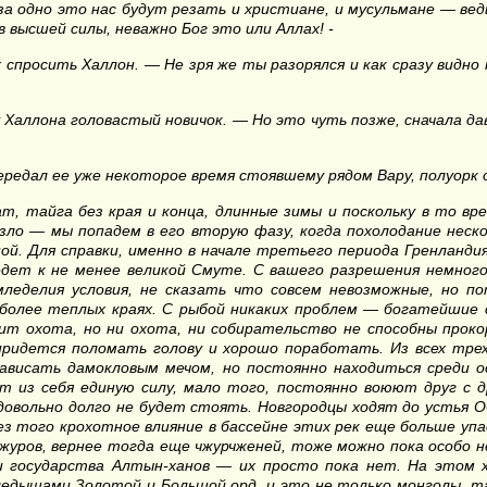
а одно это нас будут резать и христиане, и мусульмане — ведь
высшей силы, неважно Бог это или Аллах! -
спросить Халлон. — Не зря же ты разорялся и как сразу видно
 Халлона головастый новичок. — Но это чуть позже, сначала 
ередал ее уже некоторое время стоявшему рядом Вару, полуорк 
т, тайга без края и конца, длинные зимы и поскольку в то в
зло — мы попадем в его вторую фазу, когда похолодание неско
ой. Для справки, именно в начале третьего периода Гренлан
ведет к не менее великой Смуте. С вашего разрешения немног
мледелия условия, не сказать что совсем невозможные, но п
более теплых краях. С рыбой никаких проблем — богатейшие 
чит охота, но ни охота, ни собирательство не способны прок
ридется поломать голову и хорошо поработать. Из всех тре
висать дамокловым мечом, но постоянно находиться среди ос
т из себя единую силу, мало того, постоянно воюют друг с д
довольно долго не будет стоять. Новгородцы ходят до устья Об
без того крохотное влияние в бассейне этих рек еще больше уп
уров, вернее тогда еще чжурчженей, тоже можно пока особо 
и государства Алтын-ханов — их просто пока нет. На этом 
дышами Золотой и Большой орд, и это не только монголы, тат