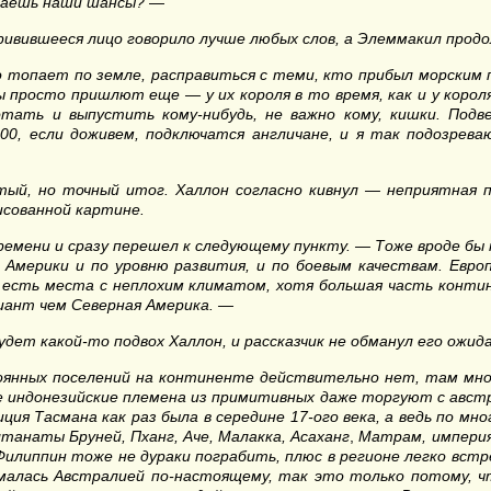
иваешь наши шансы? —
кривившееся лицо говорило лучше любых слов, а Элеммакил продо
о топает по земле, расправиться с теми, кто прибыл морским
просто пришлют еще — у их короля в то время, как и у короля а
тать и выпустить кому-нибудь, не важно кому, кишки. Подв
00, если доживем, подключатся англичане, и я так подозрев
тый, но точный итог. Халлон согласно кивнул — неприятная п
исованной картине.
емени и сразу перешел к следующему пункту. — Тоже вроде бы 
Америки и по уровню развития, и по боевым качествам. Евро
 есть места с неплохим климатом, хотя большая часть конти
риант чем Северная Америка. —
дет какой-то подвох Халлон, и рассказчик не обманул его ожид
оянных поселений на континенте действительно нет, там мног
 индонезийские племена из примитивных даже торгуют с австра
иция Тасмана как раз была в середине 17-ого века, а ведь по 
лтанаты Бруней, Пханг, Аче, Малакка, Асаханг
,
Матрам, империя
Филиппин тоже не дураки пограбить, плюс в регионе легко встре
ималась Австралией по-настоящему, так это только потому, 