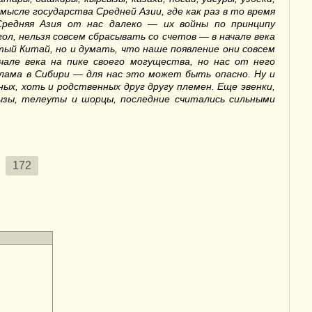
смысле государства Средней Азии, где как раз в то время
редняя Азия от нас далеко — их войны по принципу
ол, нельзя совсем сбрасывать со счетов — в начале века
атый Китай, но и думать, что наше появление они совсем
чале века на пике своего могущества, но нас от него
лама в Сибири — для нас это может быть опасно. Ну и
ых, хоть и родственных друг другу племен. Еще эвенки,
гызы, телеуты и шорцы, последние считались сильными
172