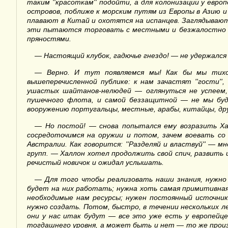
таким
''
красоткам
''
подойти, а для колонизации у европ
островов, поближе к морским путям из Европы в Азию 
плавают в Китай и охотятся на испанцев. Заглядывают
эти пытаются торговать с местными и безжалостно ре
пряностями.
—
Настоящий клубок, гадючье гнездо! — не удержался
—
Верно. И тут появляемся мы! Как бы мы тихо
вышеперечисленной публике: к нам зачастят
''
гости
'',
ушастых шайтанов-нелюдей — оглянуться не успеем,
пушечного флота, и самой беззащитной — не мы буде
вооружению португальцы, местные, арабы, китайцы, др
—
Но постой! — снова попытался ему возразить Хал
сосредоточимся на оружии и потом, зачем воевать со 
Австралии. Как говорится:
''
Разделяй и властвуй
'' —
мн
групп. — Халлон хотел продолжить свой спич, развить 
речистый новичок и ожидал услышать.
—
Для того чтобы реализовать наши знания, нужно 
будет на них работать; нужна хоть самая примитивна
необходимые нам ресурсы; нужен постоянный источни
нужно создать. Потом, быстро, в течении нескольких 
они у нас итак будут — все это уже есть у европейц
тогдашнего уровня, а может быть и нет — то же произв