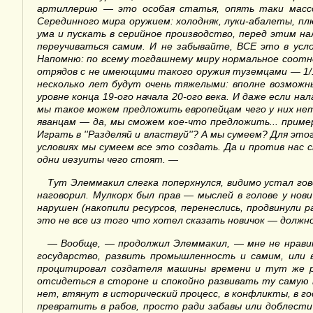
артиллерию — это особая статья, опять таки массо
Серединного мира оружием: холодняк, луки-абалеты, п
ума и пускать в серийное производство, перед этим на
переучиваться самим. И не забывайте, ВСЕ это в усл
Напомню: по всему тогдашнему миру нормальное соотно
отрядов с не имеющими такого оружия туземцами — 1/10
несколько лет будут очень тяжелыми: вполне возможн
уровне конца 19-ого начала 20-ого века. И даже если 
мы такое можем предложить европейцам чего у них нет?
яванцам — да, мы сможем кое-что предложить... приме
Играть в
''
Разделяй и властвуй
''?
А мы сумеем? Для этог
условиях мы сумеем все это создать. Да и против нас 
одни иезуиты чего стоят.
—
Тут Элеммакил слегка поперхнулся, видимо устал гов
наговорил. Мулкорх был прав — мыслей в голове у нов
нарушен (накопили ресурсов, перенеслись, продвинули 
это не все из того что хотел сказать новичок — должн
—
Вообще, — продолжил Элеммакил, — мне не нравит
государство, развить промышленность и самим, или 
процитировал создателя машины времени и тут же р
отсидеться в стороне и спокойно развивать ту самую
нет, втянут в исторический процесс, в конфликты, в г
превратить в рабов, просто ради забавы или доблест