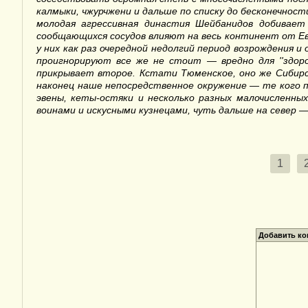
калмыки, чжурчжени и дальше по списку до бесконечности
молодая агрессивная династия Шейбанидов добивае
сообщающихся сосудов влияют на весь континент от Ев
у них как раз очередной недолгий период возрождения и
проигнорируют все же не стоит — вредно для
''
здор
прикрывает второе. Кстати Тюменское, оно же Сибирс
наконец наше непосредственное окружение — те кого по
эвены, кеты-остяки и несколько разных малочисленны
воинами и искусными кузнецами, чуть дальше на север 
1
Добавить к