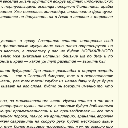
я веселая жизнь крутится вокруг крупных индонезийских
и с португальцами, испанцы покоряют Филиппины, арабы
атов. Уже появились голландцы, англичане и французы:
ытаются не допустить их в Азию и главное к торговле
 узнают, и сразу Австралия станет интересна всей
е фанатичные мусульмане явно плохо отреагируют на
го частью, а поскольку у нас не будет НОРМАЛЬНОГО
ные: уже знакомые испанцы, близкие им по духу и по
конца и краю — какое уж тут развитие — выжить бы!
ания будущего! При таких раскладах в первую очередь
овать — как в Северной Америке, так и в окрестностях
езии, раз там такой клубок из ненавидящих друг друга
 кивает на его слова, будто он говорит именно то, что
ства, во множественном числе. Нужны станки и те кто
кустарщина; нужны шахты, в которых будут добываться
вающей промышленности и на производствах — все это
черном порохе, такую же артиллерию, гранаты, впрочем
жем сварганить на скорую руку, будет несколько выше
, тем более массовое производство, я уж не говорю про