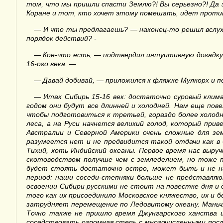
том, что мы пришли спасти Землю?! Вы серьезно?! Да з
Коране и тот, кто хочет этому помешать, идет против 
—
И что ты предлагаешь? — наконец-то решил вслух 
порядок действий? -
—
Кое-что есть, — подтвердил интуитивную догадку
16-ого века. —
—
Давай добивай, — приложился к фляжке Мулкорх и п
—
Итак Сибирь 15-16 век: достаточно суровый клима
годом они будут все длинней и холодней. Нам еще пове
чтобы подготовиться к третьей, гораздо более холодн
леса, а на Руси начнется великий голод, который при
Австралии и Северной Америки очень сложные для зе
разумеется нет и не предвидится такой отдачи как в 
Тихий, хоть Индийский океаны. Первое время нас выру
скотоводством получше чем с земледелием, но тоже п
будет стоять достаточно остро, может быть и не на
период: наши соседи-степняки больше не представляю
освоении Сибири русскими не стоит на повестке дня и 
того как их присоединило Московское княжество, их и 
затрудняет перемещение по Ледовитому океану. Маньчж
Точно также не пришло время Джунгарского ханства 
соседствовать огромная степь с многочисленными после