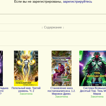
Если вы не зарегистрированы,
зарегистрируйтесь
↓ Содержание ↓
ладыка
Пепельный мир. Третий
Становление мага
Система Возвыше
ете
уровень. Ч. 2
постапокалипсиса. 1.2.
Десятый Том. Тень М
?
Закончена
Мировое Древо.
Миров
Закончена
Закончена