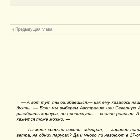
Предыдущая глава
—
А вот тут ты ошибаешься,— как ему казалось наше
бухты. — Если мы выберем Австралию или Северную Ам
разобрать корпуса, но пропихнуть — вполне реально. А
кажется тоже можно. —
—
Ты меня конечно извини, адмирал, — заранее поп
ветра, на одних парусах? Да и много ли навоюют в 17-