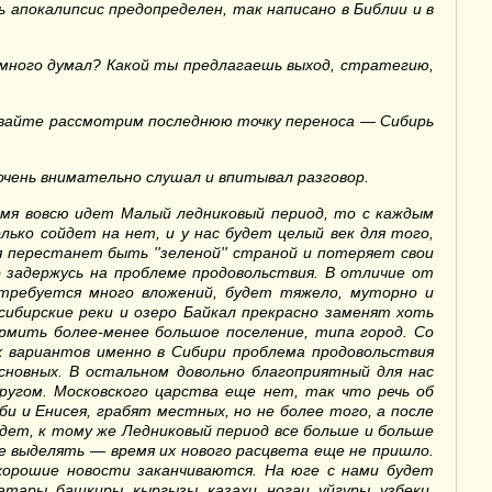
 апокалипсис предопределен, так написано в Библии и в
 много думал? Какой ты предлагаешь выход, стратегию,
давайте рассмотрим последнюю точку переноса — Сибирь
очень внимательно слушал и впитывал разговор.
ремя вовсю идет Малый ледниковый период, то с каждым
лько сойдет на нет, и у нас будет целый век для того,
дия перестанет быть
''
зеленой
''
страной и потеряет свои
о задержусь на проблеме продовольствия. В отличие от
отребуется много вложений, будет тяжело, муторно и
сибирские реки и озеро Байкал прекрасно заменят хоть
ормить более-менее большое поселение, типа город. Со
х вариантов именно в Сибири проблема продовольствия
новных. В остальном довольно благоприятный для нас
ругом. Московского царства еще нет, так что речь об
и и Енисея, грабят местных, но не более того, а после
адет, к тому же Ледниковый период все больше и больше
не выделять
— время их нового расцвета еще не пришло.
хорошие новости заканчиваются. На юге с нами будет
ары, башкиры, кыргызы, казахи, ногаи, уйгуры, узбеки,