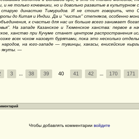
, и не только кочевники, но и довольно развитые в культурном 
т старую династию Тимуридов. И не стоит говорить, что С
ропы до Китая и Индии. Да и
''
чистых
''
степняков, особенно монг
 объединения, к счастью для нас их больше всего занимает бог
овья
''.
На западе Казанское и Тюменское ханства: первое в на
кое, ханство при Кучуме станет центром распространения ис
зже всех чохом назовут бурятами, пока это несколько отдельн
х народов, на юго-западе — тувинцы, хакасы, енисейские кыр
— якуты. —
2
3
...
38
39
40
41
42
...
170
171
омментарий
Чтобы добавлять комментарии
войдите