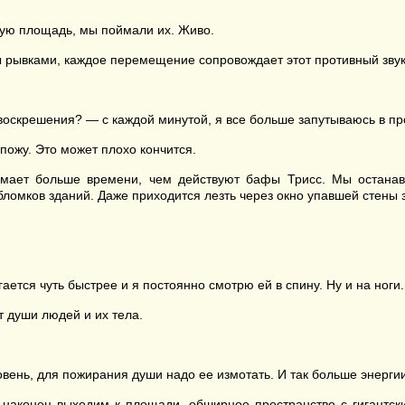
ную площадь, мы поймали их. Живо.
 рывками, каждое перемещение сопровождает этот противный звук
 воскрешения? — с каждой минутой, я все больше запутываюсь в п
пожу. Это может плохо кончится.
мает больше времени, чем действуют бафы Трисс. Мы останавл
бломков зданий. Даже приходится лезть через окно упавшей стены з
ется чуть быстрее и я постоянно смотрю ей в спину. Ну и на ноги.
 души людей и их тела.
вень, для пожирания души надо ее измотать. И так больше энергии
 наконец выходим к площади, обширное пространство с гигантс