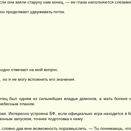
сли они взяли старуху нам конец, — ее глаза наполняются слезами
 он продолжает удерживать поток.
одно отвечает на мой вопрос.
но я не могу вспомнить его значения.
отец был одним из сильнейших владык демонов, а мать богиня н
 небесным планом.
рки. Интересно устроена БФ, если официально игра находится в б
енным запуском, точнее подготовка к нему.
, словно дав мне возможность поразмыслить. — Ты понимаешь, чт