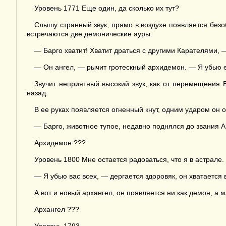
Уровень 1771 Еще один, да сколько их тут?
Слышу странный звук, прямо в воздухе появляется безоб
встречаются две демонические ауры.
— Барго хватит! Хватит драться с другими Карателями, 
— Он ангел, — рычит гротескный архидемон. — Я убью е
Звучит неприятный высокий звук, как от перемещения 
назад.
В ее руках появляется огненный кнут, одним ударом он 
— Барго, животное тупое, недавно поднялся до звания А
Архидемон ???
Уровень 1800 Мне остается радоваться, что я в астрале.
— Я убью вас всех, — дергается здоровяк, он хватается 
А вот и новый архангел, он появляется ни как демон, а 
Архангел ???