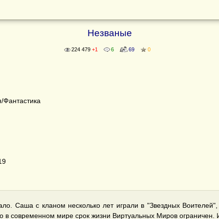
Незваные
224 479
+1
6
69
0
/Фантастика
19
ало. Саша с кланом несколько лет играли в "Звездных Воителей"
в современном мире срок жизни Виртуальных Миров ограничен. Игр