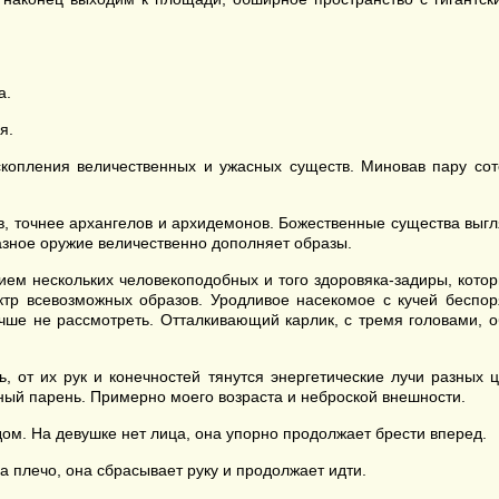
а.
я.
копления величественных и ужасных существ. Миновав пару сот
, точнее архангелов и архидемонов. Божественные существа выгля
азное оружие величественно дополняет образы.
ем нескольких человекоподобных и того здоровяка-задиры, котор
тр всевозможных образов. Уродливое насекомое с кучей беспоря
чше не рассмотреть. Отталкивающий карлик, с тремя головами, о
ь, от их рук и конечностей тянутся энергетические лучи разных
чный парень. Примерно моего возраста и неброской внешности.
ом. На девушке нет лица, она упорно продолжает брести вперед.
а плечо, она сбрасывает руку и продолжает идти.