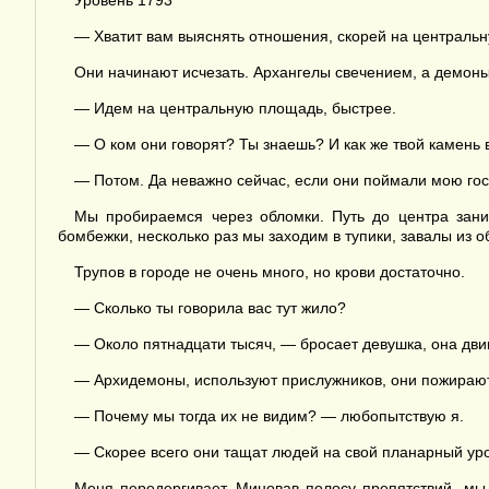
Уровень 1793
— Хватит вам выяснять отношения, скорей на централь
Они начинают исчезать. Архангелы свечением, а демоны
— Идем на центральную площадь, быстрее.
— О ком они говорят? Ты знаешь? И как же твой камень
— Потом. Да неважно сейчас, если они поймали мою гос
Мы пробираемся через обломки. Путь до центра зани
бомбежки, несколько раз мы заходим в тупики, завалы из о
Трупов в городе не очень много, но крови достаточно.
— Сколько ты говорила вас тут жило?
— Около пятнадцати тысяч, — бросает девушка, она двига
— Архидемоны, используют прислужников, они пожирают
— Почему мы тогда их не видим? — любопытствую я.
— Скорее всего они тащат людей на свой планарный уро
Меня передергивает. Миновав полосу препятствий, мы