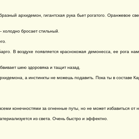
разный архидемон, гигантская рука бьет рогатого. Оранжевое све
— холодно бросает стильный.
го.
Барго. В воздухе появляется краснокожая демонесса, ее рога на
обвивает шею здоровяка и тащит назад.
рхидемона, а инстинкты не можешь подавить. Пока ты в составе Ка
всеми конечностями за огненные путы, но не может избавиться от н
материализуется из света. Очень быстро и эффектно.