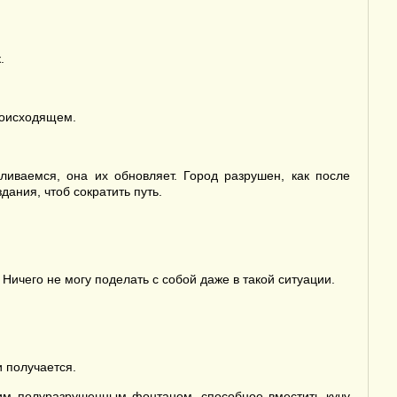
.
роисходящем.
иваемся, она их обновляет. Город разрушен, как после
дания, чтоб сократить путь.
 Ничего не могу поделать с собой даже в такой ситуации.
 получается.
ким полуразрушенным фонтаном, способное вместить кучу