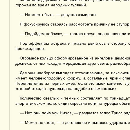
горожан во время народных гуляний.
— Не может быть, — девушка замирает.
Я фокусируюсь стараясь рассмотреть причину её ступор
— Подойдем поближе, — трогаю плечо, она не шевелитс
Под эффектом астрала я плавно двигаюсь в сторону с
происходящее.
Огромное кольцо сформированное из ангелов и демонов
доспехи, от них исходит мерцающая аура света, разнообр
Демоны наоборот выглядят отталкивающе, за исключени
имеет человекоподобную форму, а остальные яркий спек
Переплетение из черных змей, если это змеи конечно, лу
которой отходят щупальца на подобие осьминожьих.
Количество светлых и темных составляет по тринадцат
энергетическом поле, сидит скрестив ноги по турецки обы
— Нет, они поймали Ниэля, — раздается голос Трисс ряд
— Может не стоит, — я догоняю ее и пытаюсь удержать з