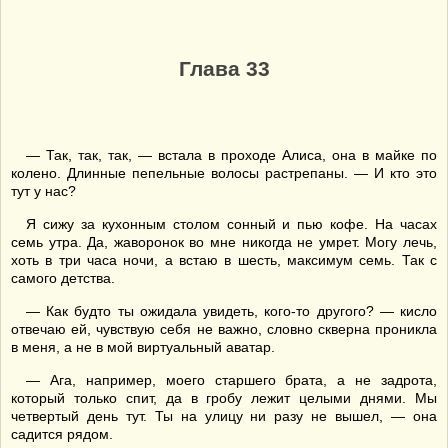
Глава 33
— Так, так, так, — встала в проходе Алиса, она в майке по
колено. Длинные пепельные волосы растрепаны. — И кто это
тут у нас?
Я сижу за кухонным столом сонный и пью кофе. На часах
семь утра. Да, жаворонок во мне никогда не умрет. Могу лечь,
хоть в три часа ночи, а встаю в шесть, максимум семь. Так с
самого детства.
— Как будто ты ожидала увидеть, кого-то другого? — кисло
отвечаю ей, чувствую себя не важно, словно скверна проникла
в меня, а не в мой виртуальный аватар.
— Ага, например, моего старшего брата, а не задрота,
который только спит, да в гробу лежит целыми днями. Мы
четвертый день тут. Ты на улицу ни разу не вышел, — она
садится рядом.