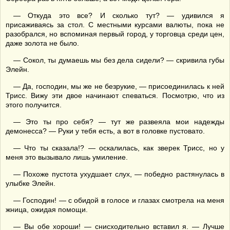
— Откуда это все? И сколько тут? — удивился я
присаживаясь за стол. С местными курсами валюты, пока не
разобрался, но вспоминая первый город, у торговца среди цен,
даже золота не было.
— Сокол, ты думаешь мы без дела сидели? — скривила губы
Элейн.
— Да, господин, мы же не безрукие, — присоединилась к ней
Трисс. Вижу эти двое начинают спеваться. Посмотрю, что из
этого получится.
— Это ты про себя? — тут же развеяла мои надежды
демонесса? — Руки у тебя есть, а вот в головке пустовато.
— Что ты сказала!? — оскалилась, как зверек Трисс, но у
меня это вызывало лишь умиление.
— Похоже пустота ухудшает слух, — победно растянулась в
улыбке Элейн.
— Господин! — с обидой в голосе и глазах смотрела на меня
жница, ожидая помощи.
— Вы обе хороши! — снисходительно вставил я. — Лучше