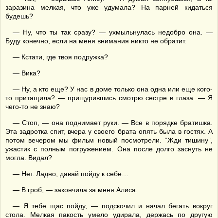
заразина мелкая, что уже удумала? На парней кидаться
будешь?
— Ну, что ты так сразу? — ухмыльнулась недобро она. —
Буду конечно, если на меня внимания никто не обратит.
— Кстати, где твоя подружка?
— Вика?
— Ну, а кто еще? У нас в доме только она одна или еще кого-
то притащила? — прищурившись смотрю сестре в глаза. — Я
чего-то не знаю?
— Стоп, — она поднимает руки. — Все в порядке братишка.
Эта задротка спит, вчера у своего брата опять была в гостях. А
потом вечером мы фильм новый посмотрели. “Жди тишину”,
ужастик с полным погружением. Она после долго заснуть не
могла. Видал?
— Нет. Ладно, давай пойду к себе…
— В гроб, — закончила за меня Алиса.
— Я тебе щас пойду, — подскочил и начал бегать вокруг
стола. Мелкая пакость умело удирала, держась по другую