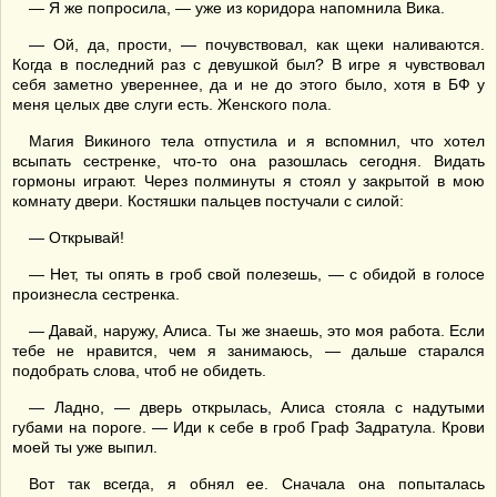
— Я же попросила, — уже из коридора напомнила Вика.
— Ой, да, прости, — почувствовал, как щеки наливаются.
Когда в последний раз с девушкой был? В игре я чувствовал
себя заметно увереннее, да и не до этого было, хотя в БФ у
меня целых две слуги есть. Женского пола.
Магия Викиного тела отпустила и я вспомнил, что хотел
всыпать сестренке, что-то она разошлась сегодня. Видать
гормоны играют. Через полминуты я стоял у закрытой в мою
комнату двери. Костяшки пальцев постучали с силой:
— Открывай!
— Нет, ты опять в гроб свой полезешь, — с обидой в голосе
произнесла сестренка.
— Давай, наружу, Алиса. Ты же знаешь, это моя работа. Если
тебе не нравится, чем я занимаюсь, — дальше старался
подобрать слова, чтоб не обидеть.
— Ладно, — дверь открылась, Алиса стояла с надутыми
губами на пороге. — Иди к себе в гроб Граф Задратула. Крови
моей ты уже выпил.
Вот так всегда, я обнял ее. Сначала она попыталась