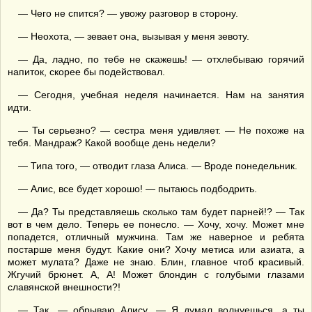
— Чего не спится? — увожу разговор в сторону.
— Неохота, — зевает она, вызывая у меня зевоту.
— Да, ладно, по тебе не скажешь! — отхлебываю горячий
напиток, скорее бы подействовал.
— Сегодня, учебная неделя начинается. Нам на занятия
идти.
— Ты серьезно? — сестра меня удивляет. — Не похоже на
тебя. Мандраж? Какой вообще день недели?
— Типа того, — отводит глаза Алиса. — Вроде понедельник.
— Алис, все будет хорошо! — пытаюсь подбодрить.
— Да? Ты представляешь сколько там будет парней!? — Так
вот в чем дело. Теперь ее понесло. — Хочу, хочу. Может мне
попадется, отличный мужчина. Там же наверное и ребята
постарше меня будут. Какие они? Хочу метиса или азиата, а
может мулата? Даже не знаю. Блин, главное чтоб красивый.
Жгучий брюнет. А, А! Может блондин с голубыми глазами
славянской внешности?!
— Так, — обрываю Алису. — Я думал волнуешься, а ты