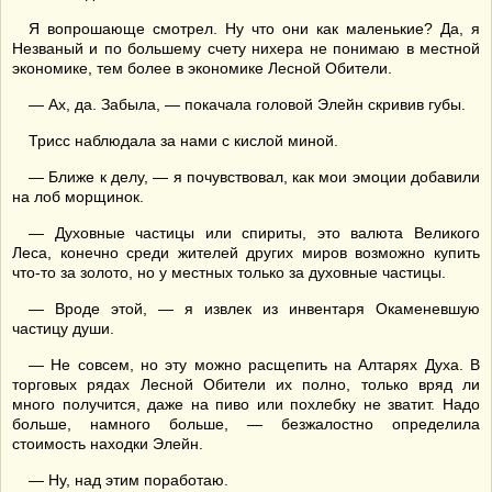
Я вопрошающе смотрел. Ну что они как маленькие? Да, я
Незваный и по большему счету нихера не понимаю в местной
экономике, тем более в экономике Лесной Обители.
— Ах, да. Забыла, — покачала головой Элейн скривив губы.
Трисс наблюдала за нами с кислой миной.
— Ближе к делу, — я почувствовал, как мои эмоции добавили
на лоб морщинок.
— Духовные частицы или спириты, это валюта Великого
Леса, конечно среди жителей других миров возможно купить
что-то за золото, но у местных только за духовные частицы.
— Вроде этой, — я извлек из инвентаря Окаменевшую
частицу души.
— Не совсем, но эту можно расщепить на Алтарях Духа. В
торговых рядах Лесной Обители их полно, только вряд ли
много получится, даже на пиво или похлебку не зватит. Надо
больше, намного больше, — безжалостно определила
стоимость находки Элейн.
— Ну, над этим поработаю.