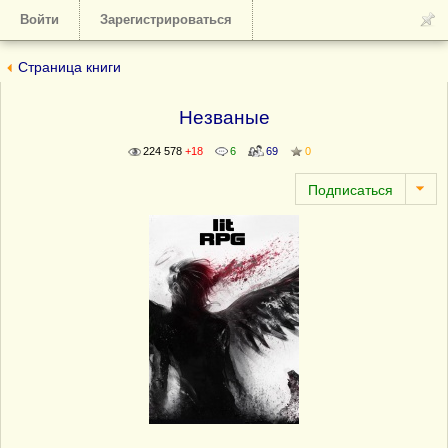
Войти
Зарегистрироваться
Страница книги
Незваные
224 578
+18
6
69
0