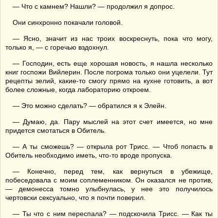
— Что с камнем? Нашли? — продолжил я допрос.
Они синхронно покачали головой.
— Ясно, значит из нас троих воскреснуть, пока что могу,
только я, — с горечью вздохнул.
— Господин, есть еще хорошая новость, я нашла несколько
книг госпожи Вийлерин. После погрома только они уцелели. Тут
рецепты зелий, какие-то смогу прямо на кухне готовить, а вот
более сложные, когда лабораторию откроем.
— Это можно сделать? — обратился я к Элейн.
— Думаю, да. Пару мыслей на этот счет имеется, но мне
придется смотаться в Обитель.
— А ты сможешь? — открыла рот Трисс. — Чтоб попасть в
Обитель необходимо иметь, что-то вроде пропуска.
— Конечно, перед тем, как вернуться в убежище,
побеседовала с моим соплеменником. Он оказался не против,
— демонесса томно улыбнулась, у нее это получилось
чертовски сексуально, что я почти поверил.
— Ты что с ним переспала? — подскочила Трисс. — Как ты