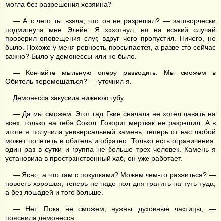
могла без разрешения хозяина?
— А с чего ты взяла, что он не разрешал? — заговорчески
подмигнула мне Элейн. Я хохотнул, но на всякий случай
проверил оповещения слуг, вдруг чего пропустил. Ничего, не
было. Похоже у меня ревность просыпается, а разве это сейчас
важно? Было у демонессы или не было.
— Кончайте мыльную оперу разводить. Мы сможем в
Обитель перемещаться? — уточнил я.
Демонесса закусила нижнюю губу:
— Да мы сможем. Этот гад Гвин сначала не хотел давать на
всех, только на тебя Сокол. Говорит мертвяк не разрешил. А в
итоге я получила универсальный камень, теперь от нас любой
может полететь в обитель и обратно. Только есть ограничения,
один раз в сутки и группа не больше трех человек. Камень я
установила в пространственный хаб, он уже работает.
— Ясно, а что там с покупками? Можем чем-то разжиться? —
новость хорошая, теперь не надо пол дня тратить на путь туда,
а без лошадей и того больше.
— Нет. Пока не сможем, нужны духовные частицы, —
пояснила демонесса.