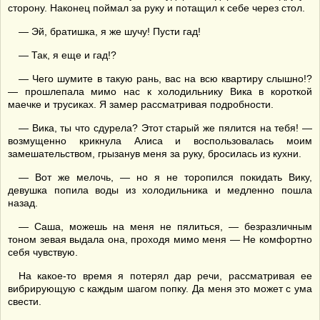
сторону. Наконец поймал за руку и потащил к себе через стол.
— Эй, братишка, я же шучу! Пусти гад!
— Так, я еще и гад!?
— Чего шумите в такую рань, вас на всю квартиру слышно!?
— прошлепала мимо нас к холодильнику Вика в короткой
маечке и трусиках. Я замер рассматривая подробности.
— Вика, ты что сдурела? Этот старый же пялится на тебя! —
возмущенно крикнула Алиса и воспользовалась моим
замешательством, грызанув меня за руку, бросилась из кухни.
— Вот же мелочь, — но я не торопился покидать Вику,
девушка попила воды из холодильника и медленно пошла
назад.
— Саша, можешь на меня не пялиться, — безразличным
тоном зевая выдала она, проходя мимо меня — Не комфортно
себя чувствую.
На какое-то время я потерял дар речи, рассматривая ее
вибрирующую с каждым шагом попку. Да меня это может с ума
свести.