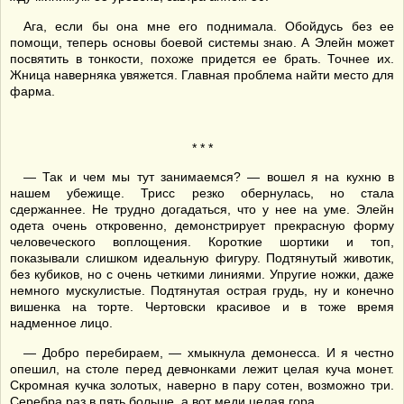
Ага, если бы она мне его поднимала. Обойдусь без ее
помощи, теперь основы боевой системы знаю. А Элейн может
посвятить в тонкости, похоже придется ее брать. Точнее их.
Жница наверняка увяжется. Главная проблема найти место для
фарма.
* * *
— Так и чем мы тут занимаемся? — вошел я на кухню в
нашем убежище. Трисс резко обернулась, но стала
сдержаннее. Не трудно догадаться, что у нее на уме. Элейн
одета очень откровенно, демонстрирует прекрасную форму
человеческого воплощения. Короткие шортики и топ,
показывали слишком идеальную фигуру. Подтянутый животик,
без кубиков, но с очень четкими линиями. Упругие ножки, даже
немного мускулистые. Подтянутая острая грудь, ну и конечно
вишенка на торте. Чертовски красивое и в тоже время
надменное лицо.
— Добро перебираем, — хмыкнула демонесса. И я честно
опешил, на столе перед девчонками лежит целая куча монет.
Скромная кучка золотых, наверно в пару сотен, возможно три.
Серебра раз в пять больше, а вот меди целая гора.