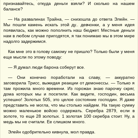
признавайтесь, откуда деньги взяли? И сколько на нашем
балансе?
— На развалинах Трайна, — снизошла до ответа Элейн. —
Мы пошли камень искать этой ду.. девчонки, а у меня идея
появилась, как можно пополнить наш бюджет. Местные деньги
нам в любом случае пригодятся, я так понимаю мы в этом мире
надолго задержимся.
Как мне это в голову самому не пришло? Только были у меня
еще мысли по этому поводу:
— Я думал люди барона соберут все.
— Они конечно поработали на славу, — аккуратно
заговорила Трисс, выжидая реакции от демонессы. — Только я
там прожила много времени. Из горожан знаю парочку скряг,
дома которых мы и посетили. Как видите, господин, весьма
успешно! Золотых 505, это целое состояние господин. Я даже
представить не могла, что мы столько найдем. На такую сумму
можно маленькое войско содержать. Серебра 2879, если в
золоте, то еще 28 золотых. 1 золотая 100 серебра стоит. Ну, а
медь мы не считали. Ее слишком много.
Элейн одобрительно кивнула, мол правда.