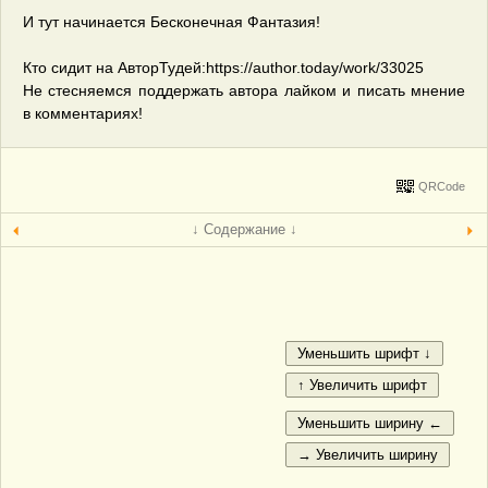
И тут начинается Бесконечная Фантазия!
Кто сидит на АвторТудей:https://author.today/work/33025
Не стесняемся поддержать автора лайком и писать мнение
в комментариях!
QRCode
↓ Содержание ↓