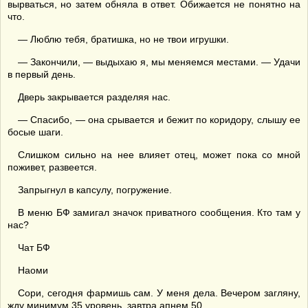
вырваться, но затем обняла в ответ. Обижается не понятно на
что.
— Люблю тебя, братишка, но не твои игрушки.
— Закончили, — выдыхаю я, мы меняемся местами. — Удачи
в первый день.
Дверь закрывается разделяя нас.
— Спасибо, — она срывается и бежит по коридору, слышу ее
босые шаги.
Слишком сильно на нее влияет отец, может пока со мной
поживет, развеется.
Запрыгнул в капсулу, погружение.
В меню БФ замигал значок приватного сообщения. Кто там у
нас?
Чат БФ
Наоми
Сори, сегодня фармишь сам. У меня дела. Вечером загляну,
жду минимум 35 уровень, завтра апнем 50.