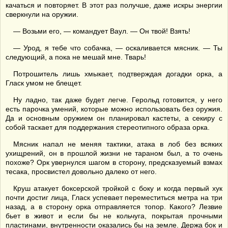
качаться и повторяет. В этот раз получше, даже искры энергии
сверкнули на оружии.
— Возьми его, — командует Ваул. — Он твой! Взять!
— Урод, я тебе что собачка, — оскаливается мясник. — Ты
следующий, а пока не мешай мне. Тварь!
Потрошитель лишь хмыкает, подтверждая догадки орка, а
Гласк умом не блещет.
Ну ладно, так даже будет легче. Герольд готовится, у него
есть парочка умений, которые можно использовать без оружия.
Да и основным оружием он планировал кастеты, а секиру с
собой таскает для поддержания стереотипного образа орка.
Мясник напал не меняя тактики, атака в лоб без всяких
ухищрений, он в прошлой жизни не тараном был, а то очень
похоже? Орк увернулся шагом в сторону, предсказуемый взмах
тесака, просвистел довольно далеко от него.
Круш атакует боксерской тройкой с боку и когда первый хук
почти достиг лица, Гласк успевает переместиться метра на три
назад, а в сторону орка отправляется топор. Какого? Лезвие
бьет в живот и если бы не кольчуга, покрытая прочными
пластинами, внутренности оказались бы на земле. Держа бок и