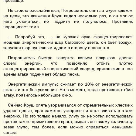
прозвище.
Не стоило расслабляться, Потрошитель опять атакует крюком
на цепи, это движения Круш видел несколько раз, и он мог от
него уклониться, но подойти не получалось. Противник
наращивает темп.
— Попробуй это, — на кулаках орка сконцентрировался
мощный энергетический шар багрового цвета, он бьет воздух,
запуская шар пушечным ядром в сторону оппонента.
Потрошитель быстро завертел копьем покрывая древко
слоем энергии, что позволило отбить плотно
сконцентрированный энергетический снаряд, срикошетив в пол
арены атака поднимает облако песка.
Энергетический импульс сжигает по 10% от энергетической
шкалы и это без усиления. Но в момент, когда противник отбил
атаку, появилось небольшое окно.
Сейчас Круш опять уворачивался от стремительных хлестких
ударов цепью, враг заметно ускорился и стал вливать в атаки
энергию. Но это только начало. Ульту он не хотел использовать
против такого примитивного врага, выдать ее такому количеству
зевак глупо, тем более, если можно справиться меньшими
силам.