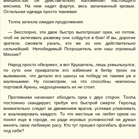
внешностью он действительно напоминает настоящего
мясника. На нем надет фартук, весь запачканный кровью.
Остальная одежда просто тканевая.
Толпа затихла ожидая продолжения.
— Бесспорно, эти двое быстро выпотрошат орка, но потом,
чтоб не затягивать развязку они сойдутся в бою! И вы, дорогие
зрители, сможете узнать, кто же из них действительно
сильнейший. Непобедимый Потрошитель или наш огромный
Мясник?
Народ просто обезумел, а вот Крушитель, лишь ухмыльнулся,
по сути они превратили его избиение в битву троих на
выживание, что делало его шансы на победу не такими уж и
маленькими. Ну посмотрим, на что способны чемпионы
портовой Арены, недооценивать их не стоит.
Противники начинают обходить орка с двух сторон. Толпа
постоянно скандирует, требуя его быстрой смерти. Герольд
внимательно следит за движением врагов, успевая улавливать
и анализировать каждого. То что местные не любят орков он
понял еще в городе, но ради игровых условностей не думал
менять свою любимую расу. Кто тут пришел прогибать фэнтези
под себя?