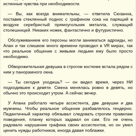
истинные чувства при необходимости.
— Вы, как всегда внимательны, — ответила Сюзанна,
поставив стеклянный поднос с графином сока на парящий в
воздухе серебристый прямоугольник металла, служащий
столешницей. Никаких ножек, фантастично и футуристично.
Обслуживанием его персоны могли заниматься адроиды, но
Алан и так слишком много времени проводил в VR мирах, так
что реальное общение с живыми людьми ему было просто
необходимо.
Обворожительная девушка в строгом костюме встала рядом с
ним у панорамного окна.
— Ты сегодня уходишь? — он видел время, через НИ
подходившее к девяти. Смена менялась ровно в девять, но
обычно это происходит утром. А сейчас вечер.
У Алана работало четыре ассистента, две девушки и два
мужчины. Чтобы реальное общение разбавлялось гендерно.
Педантичный характер обязывал следовать строгим правилам
поведения, планку которых задавал он сам. Его не очень
радовало нарушение графика своих ассистентов, но он умел
ценить нужды работников, иногда давая поблажки.