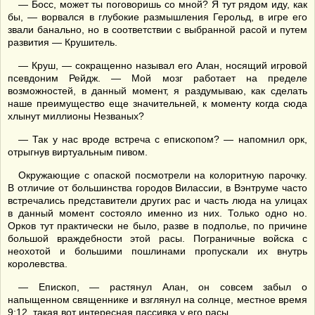
— Босс, может ты поговоришь со мной? Я тут рядом иду, как
бы, — ворвался в глубокие размышления Герольд, в игре его
звали банально, но в соответствии с выбранной расой и путем
развития — Крушитель.
— Круш, — сокращенно называл его Алан, носящий игровой
псевдоним Рейдж. — Мой мозг работает на пределе
возможностей, в данный момент, я раздумываю, как сделать
наше преимущество еще значительней, к моменту когда сюда
хлынут миллионы Незваных?
— Так у нас вроде встреча с епископом? — напомнил орк,
отрыгнув виртуальным пивом.
Окружающие с опаской посмотрели на колоритную парочку.
В отличие от большинства городов Вилассии, в Вэнтруме часто
встречались представители других рас и часть люда на улицах
в данный момент состояло именно из них. Только одно но.
Орков тут практически не было, разве в подполье, по причине
большой враждебности этой расы. Пограничные войска с
неохотой и большими пошлинами пропускали их внутрь
королевства.
— Епископ, — растянул Алан, он совсем забыл о
напыщенном священнике и взглянул на солнце, местное время
9:12, такая вот интересная пассивка у его расы.