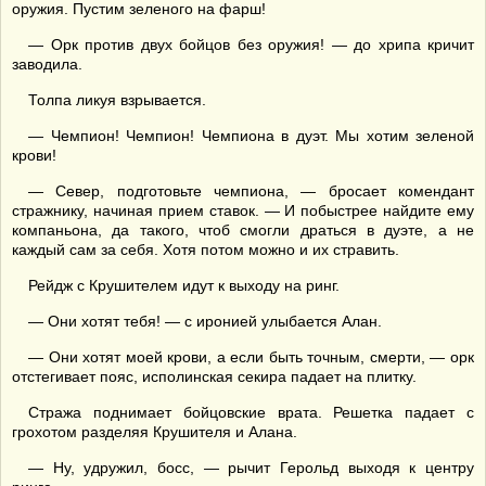
оружия. Пустим зеленого на фарш!
— Орк против двух бойцов без оружия! — до хрипа кричит
заводила.
Толпа ликуя взрывается.
— Чемпион! Чемпион! Чемпиона в дуэт. Мы хотим зеленой
крови!
— Север, подготовьте чемпиона, — бросает комендант
стражнику, начиная прием ставок. — И побыстрее найдите ему
компаньона, да такого, чтоб смогли драться в дуэте, а не
каждый сам за себя. Хотя потом можно и их стравить.
Рейдж с Крушителем идут к выходу на ринг.
— Они хотят тебя! — с иронией улыбается Алан.
— Они хотят моей крови, а если быть точным, смерти, — орк
отстегивает пояс, исполинская секира падает на плитку.
Стража поднимает бойцовские врата. Решетка падает с
грохотом разделяя Крушителя и Алана.
— Ну, удружил, босс, — рычит Герольд выходя к центру