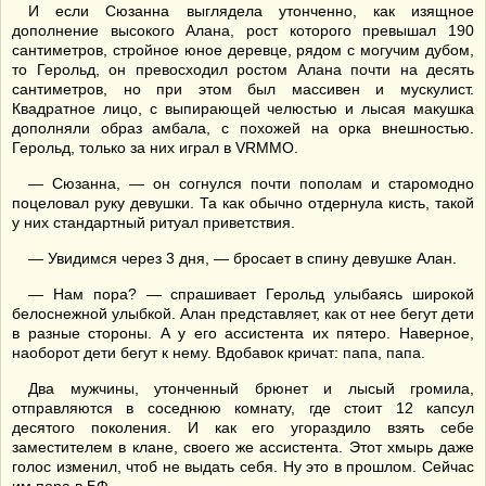
И если Сюзанна выглядела утонченно, как изящное
дополнение высокого Алана, рост которого превышал 190
сантиметров, стройное юное деревце, рядом с могучим дубом,
то Герольд, он превосходил ростом Алана почти на десять
сантиметров, но при этом был массивен и мускулист.
Квадратное лицо, с выпирающей челюстью и лысая макушка
дополняли образ амбала, с похожей на орка внешностью.
Герольд, только за них играл в VRMMO.
— Сюзанна, — он согнулся почти пополам и старомодно
поцеловал руку девушки. Та как обычно отдернула кисть, такой
у них стандартный ритуал приветствия.
— Увидимся через 3 дня, — бросает в спину девушке Алан.
— Нам пора? — спрашивает Герольд улыбаясь широкой
белоснежной улыбкой. Алан представляет, как от нее бегут дети
в разные стороны. А у его ассистента их пятеро. Наверное,
наоборот дети бегут к нему. Вдобавок кричат: папа, папа.
Два мужчины, утонченный брюнет и лысый громила,
отправляются в соседнюю комнату, где стоит 12 капсул
десятого поколения. И как его угораздило взять себе
заместителем в клане, своего же ассистента. Этот хмырь даже
голос изменил, чтоб не выдать себя. Ну это в прошлом. Сейчас