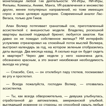
монетизации любой Гик деятельности: VR-Игры, НИ-Игры,
Фильмы, Комиксы, Аниме, Манга, VR-развлечения и множество
других, менее популярных направлений, но тоже имеющих
спрос и свою целевую аудиторию. Современный аналог Лас-
Вегаса, только для Гиков.
Алан Волкер потягивает гранатовый сок, приготовленный
ассистенткой с внешностью модели. Владелец роскошной
квартиры высокий поджарый брюнет, любуется закатом. Как
давно он не покидал собственное жилище? НИ интерфейс
услужливо отреагировал на спокойный поток мыслей Волкера,
выстроил календарь за год, на котором зеленым отобразились
даты выхода. Два месяца назад. А сколько еще он будет сидеть
в квартире? Через две недели у него назначена дата,
обозначено красным, а это значит неизбежная необходимость
выхода на улицу.
— Спасибо, Сюз, — он отхлебнул пару глотков, посмаковал
во рту и проглотил.
— Всегда пожалуйста, господин Волкер, — отозвалась
ассистентка.
— Ты, как всегда обворожительна, — девушка улыбнулась,
отработанной до автоматизма, американской улыбкой,
выглядящей искренне со стороны, но способной скрыть любые