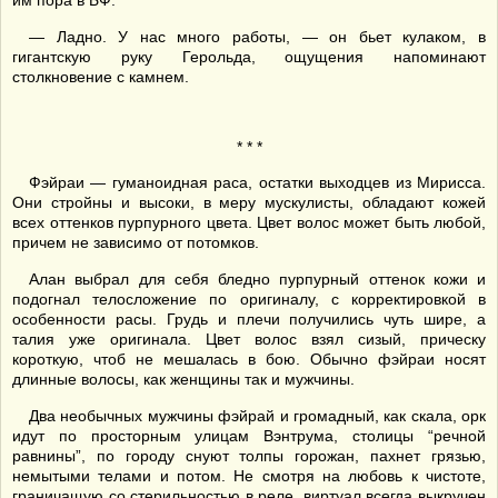
им пора в БФ.
— Ладно. У нас много работы, — он бьет кулаком, в
гигантскую руку Герольда, ощущения напоминают
столкновение с камнем.
* * *
Фэйраи — гуманоидная раса, остатки выходцев из Мирисса.
Они стройны и высоки, в меру мускулисты, обладают кожей
всех оттенков пурпурного цвета. Цвет волос может быть любой,
причем не зависимо от потомков.
Алан выбрал для себя бледно пурпурный оттенок кожи и
подогнал телосложение по оригиналу, с корректировкой в
особенности расы. Грудь и плечи получились чуть шире, а
талия уже оригинала. Цвет волос взял сизый, прическу
короткую, чтоб не мешалась в бою. Обычно фэйраи носят
длинные волосы, как женщины так и мужчины.
Два необычных мужчины фэйрай и громадный, как скала, орк
идут по просторным улицам Вэнтрума, столицы “речной
равнины”, по городу снуют толпы горожан, пахнет грязью,
немытыми телами и потом. Не смотря на любовь к чистоте,
граничащую со стерильностью в реле, виртуал всегда выкручен