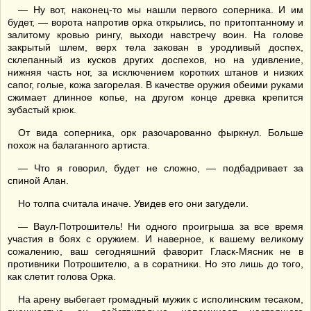
— Ну вот, наконец-то мы нашли первого соперника. И им
будет, — ворота напротив орка открылись, по притоптанному и
залитому кровью рингу, выходи навстречу воин. На голове
закрытый шлем, верх тела закован в уродливый доспех,
склепанный из кусков других доспехов, но на удивление,
нижняя часть ног, за исключением коротких штанов и низких
сапог, голые, кожа загорелая. В качестве оружия обеими руками
сжимает длинное копье, на другом конце древка крепится
зубастый крюк.
От вида соперника, орк разочарованно фыркнул. Больше
похож на балаганного артиста.
— Что я говорил, будет не сложно, — подбадривает за
спиной Алан.
Но толпа считала иначе. Увидев его они загудели.
— Ваул-Потрошитель! Ни одного проигрыша за все время
участия в боях с оружием. И наверное, к вашему великому
сожалению, ваш сегодняшний фаворит Гласк-Мясник не в
противники Потрошителю, а в соратники. Но это лишь до того,
как слетит голова Орка.
На арену выбегает громадный мужик с исполинским тесаком,