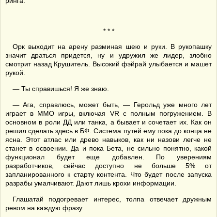
ринга.
* * *
Орк выходит на арену разминая шею и руки. В рукопашку
значит драться придется, ну и удружил же лидер, злобно
смотрит назад Крушитель. Высокий фэйрай улыбается и машет
рукой.
— Ты справишься! Я же знаю.
— Ага, справлюсь, может быть, — Герольд уже много лет
играет в ММО игры, включая VR с полным погружением. В
основном в роли ДД или танка, а бывает и сочетает их. Как он
решил сделать здесь в БФ. Система путей ему пока до конца не
ясна. Этот атлас или древо навыков, как ни назови легче не
станет в освоении. Да и пока Бета, не сильно понятно, какой
функционал будет еще добавлен. По уверениям
разработчиков, сейчас доступно не больше 5% от
запланированного к старту контента. Что будет после запуска
разрабы умалчивают. Дают лишь крохи информации.
Глашатай подогревает интерес, толпа отвечает дружным
ревом на каждую фразу.