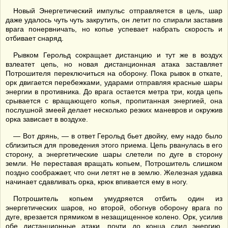
Новый Энергетический импульс отправляется в цель, шар
даже удалось чуть чуть закрутить, он летит по спирали заставив
врага понервничать, но копье успевает набрать скорость и
отбивает снаряд.
Рывком Герольд сокращает дистанцию и тут же в воздух
взлеатет цепь, но новая дистанционная атака заставляет
Потрошителя переключиться на оборону. Пока рывок в откате,
орк двигается перебежками, ударами отправляя красные шары
энергии в противника. До врага остается метра три, когда цепь
срывается с вращающего копья, пропитанная энергией, она
послушной змеей делает несколько резких маневров и окружив
орка зависает в воздухе.
— Вот дрянь, — в ответ Герольд бьет двойку, ему надо было
сблизиться для проведения этого приема. Цепь рванулась в его
сторону, а энергетические шары слетели по дуге в сторону
земли. Не переставая вращать копьем, Потрошитель слишком
поздно соображает, что они летят не в землю. Железная удавка
начинает сдавливать орка, крюк впивается ему в ногу.
Потрошитель копьем умудряется отбить один из
энергетических шаров, но второй, обогнув оборону врага по
дуге, врезается прямиком в незащищенное колено. Орк, усилив
обе дистанционные атаки, почти до конца слил энергию.