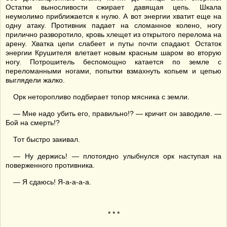
Остатки выносливости сжирает давящая цепь. Шкала
неумолимо приближается к нулю. А вот энергии хватит еще на
одну атаку. Противник падает на сломанное колено, ногу
прилично разворотило, кровь хлещет из открытого перелома на
арену. Хватка цепи слабеет и путы почти спадают. Остаток
энергии Крушителя влетает новым красным шаром во вторую
ногу. Потрошитель беспомощно катается по земле с
переломанными ногами, попытки взмахнуть копьем и цепью
выглядели жалко.
Орк неторопливо подбирает топор мясника с земли.
— Мне надо убить его, правильно!? — кричит он заводиле. —
Бой на смерть!?
Тот быстро закивал.
— Ну держись! — плотоядно улыбнулся орк наступая на
поверженного противника.
— Я сдаюсь! Я-а-а-а-а.
* * *