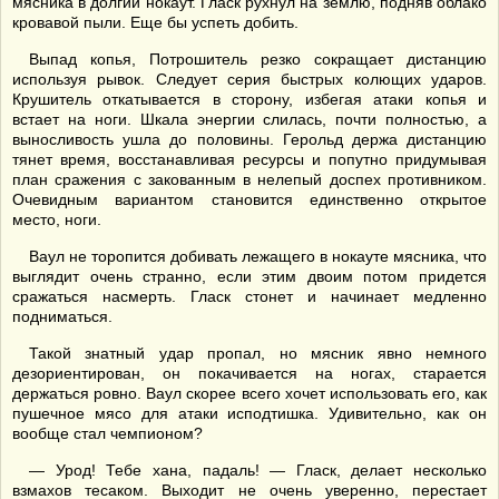
мясника в долгий нокаут. Гласк рухнул на землю, подняв облако
кровавой пыли. Еще бы успеть добить.
Выпад копья, Потрошитель резко сокращает дистанцию
используя рывок. Следует серия быстрых колющих ударов.
Крушитель откатывается в сторону, избегая атаки копья и
встает на ноги. Шкала энергии слилась, почти полностью, а
выносливость ушла до половины. Герольд держа дистанцию
тянет время, восстанавливая ресурсы и попутно придумывая
план сражения с закованным в нелепый доспех противником.
Очевидным вариантом становится единственно открытое
место, ноги.
Ваул не торопится добивать лежащего в нокауте мясника, что
выглядит очень странно, если этим двоим потом придется
сражаться насмерть. Гласк стонет и начинает медленно
подниматься.
Такой знатный удар пропал, но мясник явно немного
дезориентирован, он покачивается на ногах, старается
держаться ровно. Ваул скорее всего хочет использовать его, как
пушечное мясо для атаки исподтишка. Удивительно, как он
вообще стал чемпионом?
— Урод! Тебе хана, падаль! — Гласк, делает несколько
взмахов тесаком. Выходит не очень уверенно, перестает