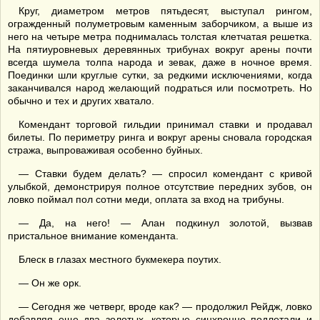
Круг, диаметром метров пятьдесят, выступал рингом,
огражденный полуметровым каменным заборчиком, а выше из
него на четыре метра поднималась толстая клетчатая решетка.
На пятиуровневых деревянных трибунах вокруг арены почти
всегда шумела толпа народа и зевак, даже в ночное время.
Поединки шли круглые сутки, за редкими исключениями, когда
заканчивался народ желающий подраться или посмотреть. Но
обычно и тех и других хватало.
Комендант торговой гильдии принимал ставки и продавал
билеты. По периметру ринга и вокруг арены сновала городская
стража, выпроваживая особенно буйных.
— Ставки будем делать? — спросил комендант с кривой
улыбкой, демонстрируя полное отсутствие передних зубов, он
ловко поймал пол сотни меди, оплата за вход на трибуны.
— Да, на него! — Алан подкинул золотой, вызвав
пристальное внимание коменданта.
Блеск в глазах местного букмекера поутих.
— Он же орк.
— Сегодня же четверг, вроде как? — продолжил Рейдж, ловко
добавляя еще два золотых, которые синхронно подлетали и