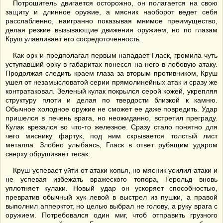
Потрошитель двигается осторожно, он полагается на свою
защиту и длинное оружие, а мясник наоборот ведет себя
расслабленно, наигранно показывая мнимое преимущество,
делая резкие вызывающие движения оружием, но по глазам
Круш улавливает его сосредоточенность.
Как орк и предполагал первым нападает Гласк, громила чуть
уступавший орку в габаритах понесся на него в лобовую атаку.
Продолжая следить краем глаза за вторым противником, Круш
ушел от незамысловатой серии прямолинейных атак и сразу же
контратаковал. Зеленый кулак покрылся серой кожей, укрепляя
структуру плоти и делая по твердости близкой к камню.
Обычное холодное оружие не сможет ее даже повредить. Удар
пришелся в печень врага, но неожиданно, встретил преграду.
Кулак врезался во что-то железное. Сразу стало понятно для
чего мяснику фартук, под ним скрывается толстый лист
металла. Злобно улыбаясь, Гласк в ответ рубящим ударом
сверху обрушивает тесак.
Круш успевает уйти от атаки копья, но мясник усилил атаки и
не успевая избежать вражеского топора, Герольд вновь
уплотняет кулаки. Новый удар он ускоряет способностью,
превратив обычный хук левой в выстрел из пушки, а правой
выполнил апперктот, но целью выбрал не голову, а руку врага с
оружием. Потребовался один миг, чтоб отправить грузного