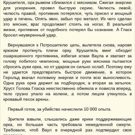
Крушителя, орк рывком сблизился с мясником. Сжигая энергию
для ускорения, провел быструю серию. Челюсть левой,
челюсть правой, противник потерялся, чуть присел и мощный
удар в печень. Опять звон, забыл про металл. Из чего сделан
это мясник, враг продолжает стоять на ногах. В реальной
жизни, противник от подобного потерял бы сознание. А Гласк
бросил неуверенный удар.
Вернувшаяся к Потрошителю цепь, вылетела снова, наровя
крюком проткнуть плечи орку. Крушитель вмиг обходит
ошарашенного противника, избегая атаки Ваула и хватает за
голову побитого чемпиона, мощные руки мясника пытаются
сбросить руки орка, но от ударов он сильно ослаб. Поэтому ему
не удается предотвратить быстрое движение, в которое
Герольд вкачал половину энергии и почти всю выносливость.
Одна рука орка держит за подбородок, а вторая за затылок.
Хруст. Голова Гласка неестественно обмякла и повисла вперед,
тело грузно упало на колени, а потом лицом уткнулось в
кровавый песок арены.
Первый готов, за убийство начислили 10 000 опыта.
Зрители взвыли, слышались даже крики поддерживающие
орка, но большая часть требовала немедленной смерти.
Требовали, чтоб Ваул в очередной раз подтвердил свое