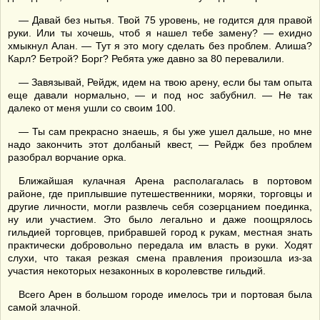
— Давай без нытья. Твой 75 уровень, не годится для правой
руки. Или ты хочешь, чтоб я нашел тебе замену? — ехидно
хмыкнул Алан. — Тут я это могу сделать без проблем. Алиша?
Карл? Бетрой? Борг? Ребята уже давно за 80 перевалили.
— Завязывай, Рейдж, идем на твою арену, если бы там опыта
еще давали нормально, — и под нос забубнил. — Не так
далеко от меня ушли со своим 100.
— Ты сам прекрасно знаешь, я бы уже ушел дальше, но мне
надо закончить этот долбаный квест, — Рейдж без проблем
разобрал ворчание орка.
Ближайшая кулачная Арена располагалась в портовом
районе, где приплывшие путешественники, моряки, торговцы и
другие личности, могли развлечь себя созерцанием поединка,
ну или участием. Это было легально и даже поощрялось
гильдией торговцев, прибравшей город к рукам, местная знать
практически добровольно передала им власть в руки. Ходят
слухи, что такая резкая смена правления произошла из-за
участия некоторых незаконных в королевстве гильдий.
Всего Арен в большом городе имелось три и портовая была
самой злачной.