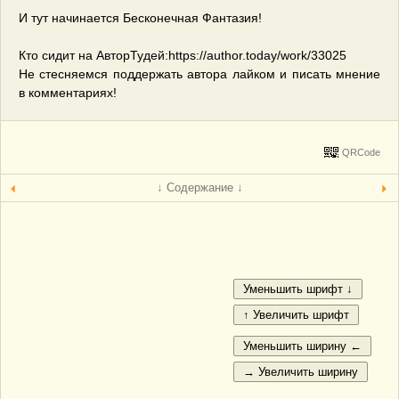
И тут начинается Бесконечная Фантазия!
Кто сидит на АвторТудей:https://author.today/work/33025
Не стесняемся поддержать автора лайком и писать мнение
в комментариях!
QRCode
↓ Содержание ↓