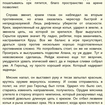
пошатываясь орк пятится, благо пространство на арене
позволяет.
Справа звенит, краем глаза он наблюдал за вторым
противником, но атака оказалась чересчур быстрой и
непредсказуемой. Лишь рефлексы уберегли от опасности.
Крюк, закрепленный на другом конце копья, ударил в землю, а
звенела цепь, на которой он крепился. Враг выругался.
Скрытое оружие значит. Ну ладно, ребятки, пора заканчивать,
настраивается Круш. Все же баланс в игре присутствует,
драться сразу против нескольких хорошо подготовленных
противников сложно. Но попробовать стоит, он же не новичок.
Проиграть и выслушивать подколки Алана, ну уж дудки. Тут и
невозможное сделаешь. Рейдж конечно еще тот везунчик,
умудрился урвать эпический квест, да и первые сливки собрал
уже. А Герольд, ну просто хороший игрок. Который надирает
задницы.
Мясник напал, он выставил руку и тесак запылал красным,
крутясь оружие вернулось хозяину. И снова отправилось в
полет, на этот раз Герольд был готов. Ударил что было сил,
стараясь изменить направление, получилось. Орудие мясника
улетело в сторону второго чемпиона, который раскручивал над
головой довольно длинную цепь с крюком. Он отбил лезвием
копья и рыча атаковал орка. Но в момент, когда крюк полетел в