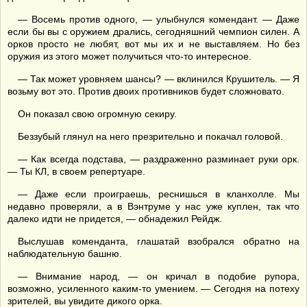
— Восемь против одного, — улыбнулся комендант. — Даже
если бы вы с оружием дрались, сегодняшний чемпион силен. А
орков просто не любят, вот мы их и не выставляем. Но без
оружия из этого может получиться что-то интересное.
— Так может уровняем шансы? — вклинился Крушитель. — Я
возьму вот это. Против двоих противников будет сложновато.
Он показал свою огромную секиру.
Беззубый глянул на него презрительно и покачал головой.
— Как всегда подстава, — раздраженно разминает руки орк.
— Ты КЛ, в своем репертуаре.
— Даже если проиграешь, реснишься в кланхолле. Мы
недавно проверяли, а в Вэнтруме у нас уже куплен, так что
далеко идти не придется, — обнадежил Рейдж.
Выслушав коменданта, глашатай взобрался обратно на
наблюдательную башню.
— Внимание народ, — он кричал в подобие рупора,
возможно, усиленного каким-то умением. — Сегодня на потеху
зрителей, вы увидите дикого орка.