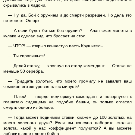
скрывались в ладони.
— Ну, да. Бой с оружием и до смерти разрешен. Но дела это
не меняет. Он орк.
— А если будет биться без оружия? — Алан сжал монеты в
кулаке и сделал вид, что бросает на стол.
— ЧТО?! — открыл клыкастую пасть Крушитель.
— Ты справишься!
— Делай ставку, — хлопнул по столу комендант. — Ставка не
меньше 50 серебра.
— Тридцать золотых, что моего громилу не завалит ваш
чемпион его же уровня плюс минус 5!
— Плюс! — твердо подчеркнул комендант, и повернулся к
глашатаю сидящему на подобие башни, он только огласил
смерть одного из бойцов.
— Тогда может поднимем ставки, скажем до 100 золотых, на
моего зеленого друга? Если вы конечно наберете столько
золота, какой у нас коэффициент получится? А вы можете
добавить еще одного бойца.