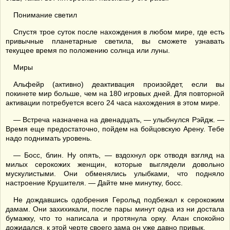
Понимание светил
Спустя трое суток после нахождения в любом мире, где есть
привычные планетарные светила, вы сможете узнавать
текущее время по положению солнца или луны.
Миры
Альфейр (активно) деактивация произойдет, если вы
покинете мир больше, чем на 180 игровых дней. Для повторной
активации потребуется всего 24 часа нахождения в этом мире.
— Встреча назначена на двенадцать, — улыбнулся Рэйдж. —
Время еще предостаточно, пойдем на бойцовскую Арену. Тебе
надо поднимать уровень.
— Босс, блин. Ну опять, — вздохнул орк отводя взгляд на
милых серокожих женщин, которые выглядели довольно
мускулистыми. Они обменялись улыбками, что подняло
настроение Крушителя. — Дайте мне минутку, босс.
Не дождавшись одобрения Герольд подбежал к серокожим
дамам. Они захихикали, после пары минут одна из ни достала
бумажку, что то написала и протянула орку. Алан спокойно
дожидался, к этой черте своего зама он уже давно привык.