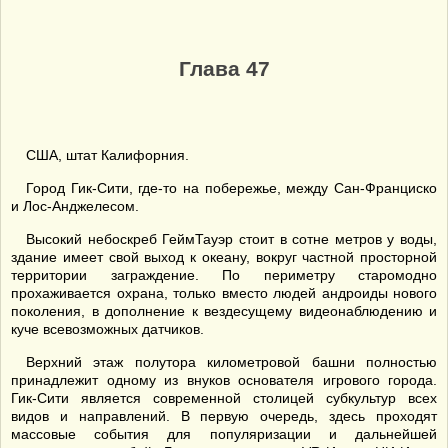
Глава 47
США, штат Калифорния.
Город Гик-Сити, где-то на побережье, между Сан-Франциско
и Лос-Анджелесом.
Высокий небоскреб ГеймТауэр стоит в сотне метров у воды,
здание имеет свой выход к океану, вокруг частной просторной
территории заграждение. По периметру старомодно
прохаживается охрана, только вместо людей андроиды нового
поколения, в дополнение к вездесущему видеонаблюдению и
куче всевозможных датчиков.
Верхний этаж полутора километровой башни полностью
принадлежит одному из внуков основателя игрового города.
Гик-Сити является современной столицей субкультур всех
видов и направлений. В первую очередь, здесь проходят
массовые события для популяризации и дальнейшей