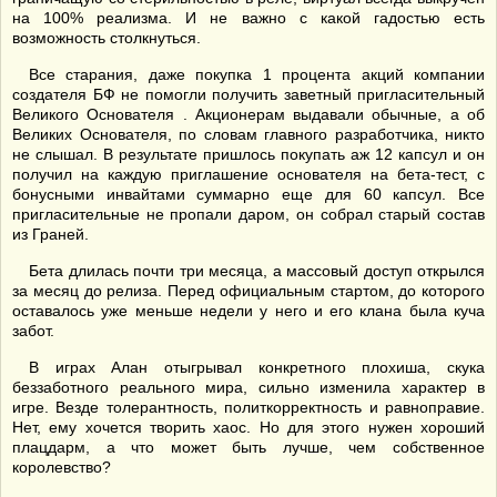
на 100% реализма. И не важно с какой гадостью есть
возможность столкнуться.
Все старания, даже покупка 1 процента акций компании
создателя БФ не помогли получить заветный пригласительный
Великого Основателя . Акционерам выдавали обычные, а об
Великих Основателя, по словам главного разработчика, никто
не слышал. В результате пришлось покупать аж 12 капсул и он
получил на каждую приглашение основателя на бета-тест, с
бонусными инвайтами суммарно еще для 60 капсул. Все
пригласительные не пропали даром, он собрал старый состав
из Граней.
Бета длилась почти три месяца, а массовый доступ открылся
за месяц до релиза. Перед официальным стартом, до которого
оставалось уже меньше недели у него и его клана была куча
забот.
В играх Алан отыгрывал конкретного плохиша, скука
беззаботного реального мира, сильно изменила характер в
игре. Везде толерантность, политкорректность и равноправие.
Нет, ему хочется творить хаос. Но для этого нужен хороший
плацдарм, а что может быть лучше, чем собственное
королевство?