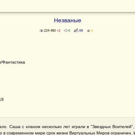
Незваные
224 480
+2
6
69
0
/Фантастика
19
ало. Саша с кланом несколько лет играли в "Звездных Воителей"
в современном мире срок жизни Виртуальных Миров ограничен. Игр