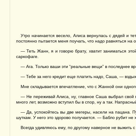
Утро начинается весело, Алиса вернулась с дядей и те
постоянно пытается меня поучать, что надо равняться на о
— Теть Жанн, я и говорю брату, хватит заниматься эт
саркофаге.
— Ага. Только ваши эти “реальные вещи” в последнее вр
— Тебе за него кредит еще платить надо, Саша, — вздых
Мне складывается впечатление, что с Жанной они одног
— Не переживай Алиса, ну, главное Саша выбрал свой п
много лет, возможно вступил бы в спор, ну а так. Напрасн
— Да, успокойтесь вы две мегеры, насели на пацана. Пу
шуткам. У него это здорово получается. — Бабло рубит не 
Всегда удивляюсь ему, по другому наверное не выжить с