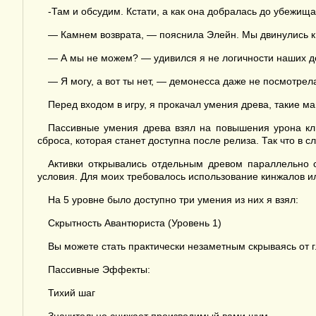
-Там и обсудим. Кстати, а как она добралась до убежища
— Камнем возврата, — пояснила Элейн. Мы двинулись к
— А мы не можем? — удивился я не логичности наших д
— Я могу, а вот ты нет, — демонесса даже не посмотрел
Перед входом в игру, я прокачал умения древа, такие 
Пассивные умения древа взял на повышения урона кли
сброса, которая станет доступна после релиза. Так что в
Активки открывались отдельным древом параллельно с
условия. Для моих требовалось использование кинжалов и
На 5 уровне было доступно три умения из них я взял:
Скрытность Авантюриста (Уровень 1)
Вы можете стать практически незаметным скрываясь от г
Пассивные Эффекты:
Тихий шаг