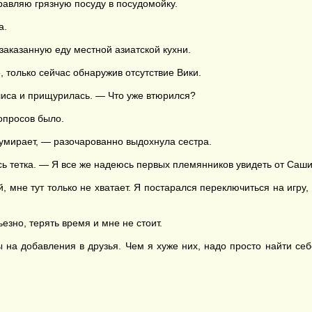
равляю грязную посуду в посудомойку.
а.
аказанную еду местной азиатской кухни.
 только сейчас обнаружив отсутствие Вики.
иса и прищурилась. — Что уже втюрился?
опросов было.
я умирает, — разочарованно выдохнула сестра.
сь тетка. — Я все же надеюсь первых племянников увидеть от Саши
й, мне тут только не хватает. Я постарался переключиться на игру,
езно, терять время и мне не стоит.
ты на добавления в друзья. Чем я хуже них, надо просто найти с