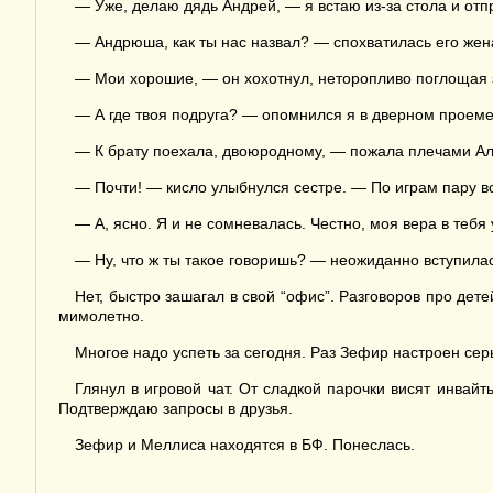
— Уже, делаю дядь Андрей, — я встаю из-за стола и отп
— Андрюша, как ты нас назвал? — спохватилась его жен
— Мои хорошие, — он хохотнул, неторопливо поглощая з
— А где твоя подруга? — опомнился я в дверном проеме,
— К брату поехала, двоюродному, — пожала плечами Ал
— Почти! — кисло улыбнулся сестре. — По играм пару в
— А, ясно. Я и не сомневалась. Честно, моя вера в теб
— Ну, что ж ты такое говоришь? — неожиданно вступила
Нет, быстро зашагал в свой “офис”. Разговоров про дете
мимолетно.
Многое надо успеть за сегодня. Раз Зефир настроен серь
Глянул в игровой чат. От сладкой парочки висят инвай
Подтверждаю запросы в друзья.
Зефир и Меллиса находятся в БФ. Понеслась.