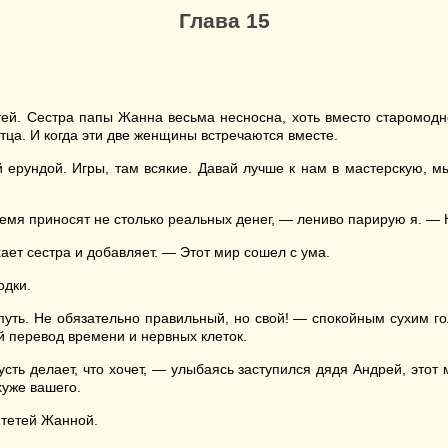
Глава 15
тей. Сестра папы Жанна весьма несносна, хоть вместо старомодн
тца. И когда эти две женщины встречаются вместе.
ой ерундой. Игры, там всякие. Давай лучше к нам в мастерскую, 
емя приносят не столько реальных денег, — лениво парирую я. — Ка
ает сестра и добавляет. — Этот мир сошел с ума.
одки.
уть. Не обязательно правильный, но свой! — спокойным сухим го
ый перевод времени и нервных клеток.
сть делает, что хочет, — улыбаясь заступился дядя Андрей, этот
хуже вашего.
 тетей Жанной.