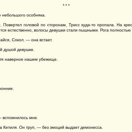
* * *
е небольшого особняка.
 Повертел головой по сторонам, Трисс куда-то пропала. На крес
ится естественно, волосы девушки стали пышными. Рога полностью
йся, Сокол. — она встает.
ой душой девушке.
отя наверное нашем убежище.
ронние.
 — вспомнилось мне.
а Кетиля. Он труп, — без эмоций выдает демонесса.