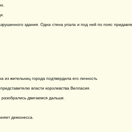
но.
и.
азрушенного здания. Одна стена упала и под ней по пояс придавл
на из жительниц города подтвердила его личность
 представителю власти королевства Велласия.
м разобрались двигаемся дальше.
чняет демонесса.