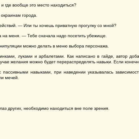
 и где вообще это место находиться?
 окраинам города.
ействий. — Или ты хочешь приватную прогулку со мной?
а на меня. — Тебе сначала надо посетить убежище.
манипуляции можно делать в меню выбора персонажа.
нками, луками и арбалетами. Как написано в гайде, автор доб
 случае желания можно будет перераспределять навыки. Если конеч
 пассивными навыками, при наведении указывалась зависимость
ли мечей.
лаз других, необходимо находиться вне поле зрения.