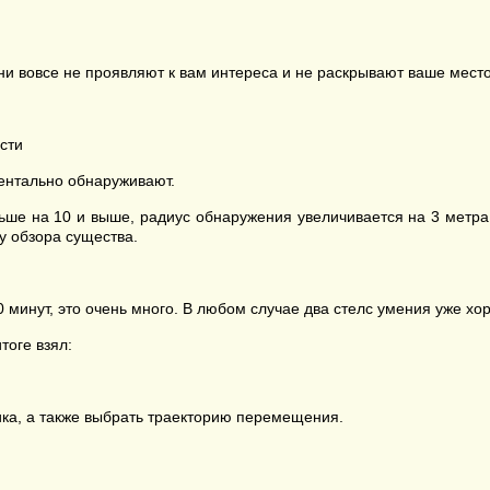
ни вовсе не проявляют к вам интереса и не раскрывают ваше мест
сти
ентально обнаруживают.
ше на 10 и выше, радиус обнаружения увеличивается на 3 метра,
у обзора существа.
0 минут, это очень много. В любом случае два стелс умения уже х
тоге взял:
ика, а также выбрать траекторию перемещения.