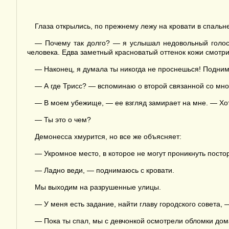
Глаза открылись, по прежнему лежу на кровати в спальн
— Почему так долго? — я услышал недовольный голос.
человека. Едва заметный красноватый оттенок кожи смотр
— Наконец, я думала ты никогда не проснешься! Поднима
— А где Трисс? — вспоминаю о второй связанной со мн
— В моем убежище, — ее взгляд замирает на мне. — Х
— Ты это о чем?
Демонесса хмурится, но все же объясняет:
— Укромное место, в которое не могут проникнуть посто
— Ладно веди, — поднимаюсь с кровати.
Мы выходим на разрушенные улицы.
— У меня есть задание, найти главу городского совета,
— Пока ты спал, мы с девчонкой осмотрели обломки дом