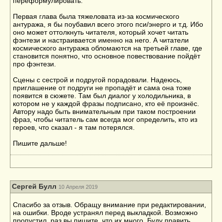
переформулировать.
Первая глава была тяжеловата из-за космического
антуража, я бы поубавил всего этого пси/энерго и т.д. Ибо
оно может оттолкнуть читателя, который хочет читать
фэнтези и настраивается именно на него. А читатели
космического антуража обломаются на третьей главе, где
становится понятно, что основное повествование пойдёт
про фэнтези.
Сцены с сестрой и подругой порадовали. Надеюсь,
приглашение от подруги не пропадёт и сама она тоже
появится в сюжете. Там был диалог у холодильника, в
котором не у каждой фразы подписано, кто её произнёс.
Автору надо быть внимательным при таком построении
фраз, чтобы читатель сам всегда мог определить, кто из
героев, что сказал - я там потерялся.
Пишите дальше!
Сергей Булл
10 Апреля 2019
Спасибо за отзыв. Обращу внимание при редактировании,
на ошибки. Вроде устранял перед выкладкой. Возможно
пропустил, раз вы пишите, что их много. Буду править.