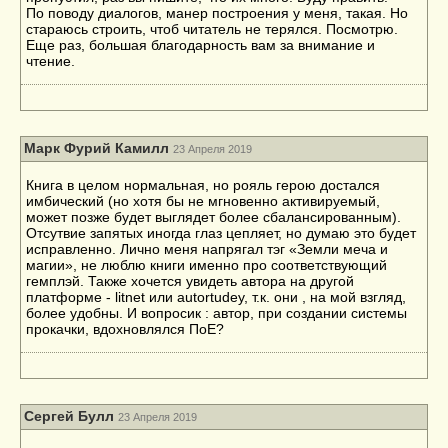
По поводу диалогов, манер построения у меня, такая. Но
стараюсь строить, чтоб читатель не терялся. Посмотрю.
Еще раз, большая благодарность вам за внимание и
чтение.
Марк Фурий Камилл
23 Апреля 2019
Книга в целом нормальная, но рояль герою достался
имбический (но хотя бы не мгновенно активируемый,
может позже будет выглядет более сбалансированным).
Отсутвие запятых иногда глаз цепляет, но думаю это будет
исправленно. Лично меня напрягал тэг «Земли меча и
магии», не люблю книги именно про соответствующий
гемплэй. Также хочется увидеть автора на другой
платформе - litnet или autortudey, т.к. они , на мой взгляд,
более удобны. И вопросик : автор, при создании системы
прокачки, вдохновлялся ПоЕ?
Сергей Булл
23 Апреля 2019