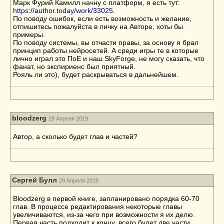
Марк Фурий Камилл начну с платформ, я есть тут:
https://author.today/work/33025
.
По поводу ошибок, если есть возможность и желание,
отпишитесь пожалуйста в личку на Авторе, хоты бы
примеры.
По поводу системы, вы отчасти правы, за основу я брал
принцип работы нейросетей. А среди игры те в которые
лично играл это ПоЕ и наш SkyForge, не могу сказать, что
фанат, но экспириенс был приятный.
Рояль ли это), будет раскрываться в дальнейшем.
bloodzerg
29 Апреля 2019
Автор, а сколько будет глав и частей?
Сергей Булл
29 Апреля 2019
Bloodzerg в первой книге, запланировано порядка 60-70
глав. В процессе редактирования некоторые главы
увеличиваются, из-за чего при возможности я их делю.
Первая часть подходит к концу, всего будет две части.