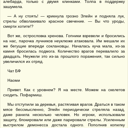
алебарда, только с двумя клинками. Толпа в поддержку
зашумела.
— А ну стоять! — крикнула грозно Элейн и подняла лук,
стрелы обволакивало красное свечение. — Вы что уроды,
смерти хотите!?
Вот же, острословка хренова. Гопники взревели и бросились
на нас, парочка лучников неуклюже атаковала. Им мешали их
же бегущие впереди соклановцы. Началась куча мала, из-за
камня бросилась подмога. Количество врагов перевалило за
двадцать. Неужели это из-за прошлого поражения, так сильно
увеличился их отряд.
Чат БФ
Наоми
Привет. Как с уровнем? Я на месте. Можем на скелетов
сходить. Пофармиш.
Мы отступили за деревья, растягивая врагов. Драться в таком
мясе бессмысленно, Элейн периодически стреляла назад,
даже ранила несколько человек. Но игроки, использовали
защиту, блокировали или даже парировали стрелы. Усиленным
выстрелом демонесса достала одного. Пополнив копилку