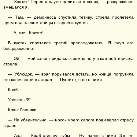
— Хватит! Перестань уже целиться в своих, — раздраженно
вмешался я.
— Там, — демонесса спустила тетиву, стрела пролетела
прям над плечом жницы в заросли кустов.
— А, мля. Какого!
В кустах спрятался третий преследователь. Я пнул его
бесцеремонно.
— Эй, — мой сапог придавил к земле ногу в которой торчала
стрела.
— Ублюдок, — враг порывался встать, но жница погрузила
его конечности в астрал. — Пустите, я не с ними.
Кра6
Уровень 39
Клан: Гопники
— Не убедительно, — носок моего сапога пошевелил стрелу
в ране.
— Ааа, — Кра6 стиснул зубы. — Ну, ладно с ними. Это же