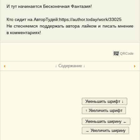
И тут начинается Бесконечная Фантазия!
Кто сидит на АвторТудей:https://author.today/work/33025
Не стесняемся поддержать автора лайком и писать мнение
в комментариях!
QRCode
↓ Содержание ↓