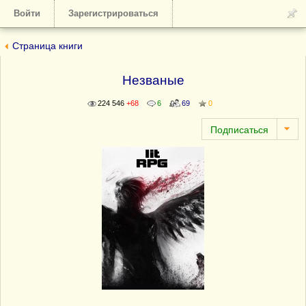
Войти
Зарегистрироваться
Страница книги
Незваные
224 546
+68
6
69
0