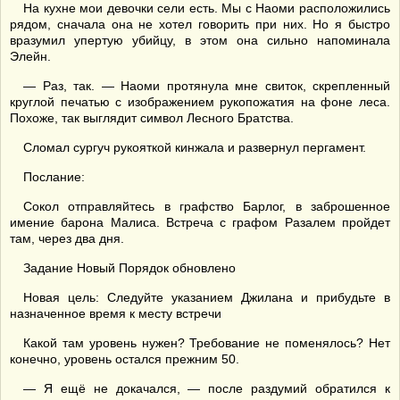
На кухне мои девочки сели есть. Мы с Наоми расположились
рядом, сначала она не хотел говорить при них. Но я быстро
вразумил упертую убийцу, в этом она сильно напоминала
Элейн.
— Раз, так. — Наоми протянула мне свиток, скрепленный
круглой печатью с изображением рукопожатия на фоне леса.
Похоже, так выглядит символ Лесного Братства.
Сломал сургуч рукояткой кинжала и развернул пергамент.
Послание:
Сокол отправляйтесь в графство Барлог, в заброшенное
имение барона Малиса. Встреча с графом Разалем пройдет
там, через два дня.
Задание Новый Порядок обновлено
Новая цель: Следуйте указанием Джилана и прибудьте в
назначенное время к месту встречи
Какой там уровень нужен? Требование не поменялось? Нет
конечно, уровень остался прежним 50.
— Я ещё не докачался, — после раздумий обратился к