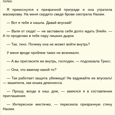
голос.
Я прикоснулся к призрачной преграде и она утратила
маскировку. На меня сердито сведя брови смотрела Наоми.
— Вот я тебя и нашла. Давай впускай!
— Вали от сюда! — не заставила себя долго ждать Элейн. —
А то проделаю в тебе пару лишних дырок.
— Так, тихо. Почему она не может войти внутрь?
У меня вроде проблем таких не возникало.
— А вы пригласите ее внутрь, господин, — подсказала Трисс.
— Она, что вампир какой-то?
— Так работает защита убежища! Не вздумайте ее впускать!
— зашипела, как кошка демонесса.
— Прошу, входи в наш дом, — замялся я в составлении
приглашения.
— Интересное местечко, — пересекла призрачную стену
Наоми.