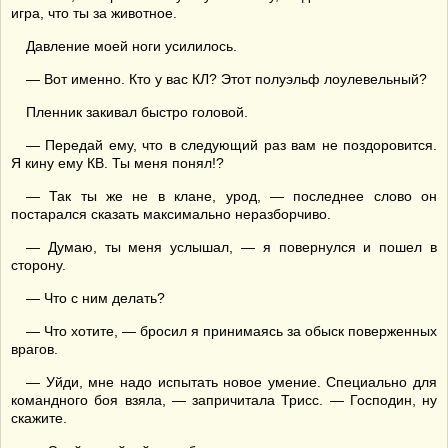
игра, что ты за животное.
Давление моей ноги усилилось.
— Вот именно. Кто у вас КЛ? Этот полуэльф лоулевельный?
Пленник закивал быстро головой.
— Передай ему, что в следующий раз вам не поздоровится.
Я кину ему КВ. Ты меня понял!?
— Так ты же не в клане, урод, — последнее слово он
постарался сказать максимально неразборчиво.
— Думаю, ты меня услышал, — я повернулся и пошел в
сторону.
— Что с ним делать?
— Что хотите, — бросил я принимаясь за обыск поверженных
врагов.
— Уйди, мне надо испытать новое умение. Специально для
командного боя взяла, — запричитала Трисс. — Господин, ну
скажите.