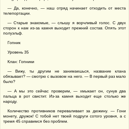
— Да, конечно, — наш отряд начинает отходить от места
телепортации.
— Старые знакомые, — слышу я ворчливый голос. С двух
сторон к нам из-за камня выходит прежний состав. Опять этот
полуэльф.
Гопник
Уровень 35
Клан: Гопники
— Вижу, ты другим не занимаешься, название клана
обязывает? — смотрю с вызовом на него. — В первый раз мало
было?
— А мы это сейчас проверим, — хмыкает он, сунув два
пальца в рот свистит. Из-за камня выходит еще столько же
народу.
Количество противников переваливает за дюжину. — Гони
монету, дружок! С тобой нет твоей подруги сотого уровня, а с
тремя 45 справимся без проблем.