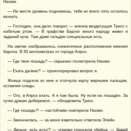
Наоми.
— На месте уровень поднимешь, тебе их всего пять осталось
качнуть.
— Господин, она дело говорит, — влезла вездесущая Трисс с
набитым ртом. — В графстве Барлог много народу живет и
заданий куча. Там даже гильдии специальные есть.
На свитке изображалось схематичное расположение имения
барона. В 30 киллометрах от города Алроз.
— Где твоя лошадь? — серьезно посмотрела Наоми.
— Ехать далеко? — проигнорировал вопрос я.
Жница подсела ко мне и отогнула карту жирными пальцам,
оставляя следы.
— Ого, в Алроз ехать. А я там была. Ну если на лошадях. За
сутки думаю доберемся, — обнадежила Трисс.
— Где лошадь?! — настойчиво повторила Наоми.
— Закончилась, — за меня язвительно ответила Элейн.
— Деньги, хоть есть!? — угрюмо спросила убийца. — Давай