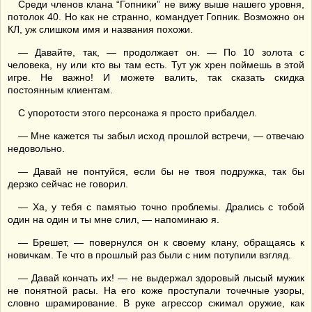
Среди членов клана “Гопники” не вижу выше нашего уровня,
потолок 40. Но как не странно, командует Гопник. Возможно он
КЛ, уж слишком имя и названия похожи.
— Давайте, так, — продолжает он. — По 10 золота с
человека, ну или кто вы там есть. Тут уж хрен поймешь в этой
игре. Не важно! И можете валить, так сказать скидка
постоянным клиентам.
С упоротости этого персонажа я просто прибалдел.
— Мне кажется ты забыл исход прошлой встречи, — отвечаю
недовольно.
— Давай не понтуйся, если бы не твоя подружка, так бы
дерзко сейчас не говорил.
— Ха, у тебя с памятью точно проблемы. Дрались с тобой
один на один и ты мне слил, — напоминаю я.
— Брешет, — повернулся он к своему клану, обращаясь к
новичкам. Те что в прошлый раз были с ним потупили взгляд.
— Давай кончать их! — не выдержал здоровый лысый мужик
не понятной расы. На его коже проступали точечные узоры,
словно шрамирование. В руке агрессор сжимал оружие, как