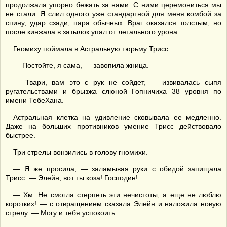
продолжала упорно бежать за нами. С ними церемониться мы
не стали. Я слил одного уже стандартной для меня комбой за
спину, удар сзади, пара обычных. Враг оказался толстым, но
после кинжала в затылок упал от летального урона.
Гномиху поймала в Астральную тюрьму Трисс.
— Постойте, я сама, — завопила жница.
— Твари, вам это с рук не сойдет, — извивалась сыпя
ругательствами и брызжа слюной Гопничиха 38 уровня по
имени ТебеХана.
Астральная клетка на удивление сковывала ее медленно.
Даже на больших противников умение Трисс действовало
быстрее.
Три стрелы вонзились в голову гномихи.
— Я же просила, — заламывая руки с обидой запищала
Трисс. — Элейн, вот ты коза! Господин!
— Хм. Не смогла стерпеть эти нечистоты, а еще не люблю
коротких! — с отвращением сказала Элейн и наложила новую
стрелу. — Могу и тебя успокоить.