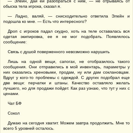
— Элейн, дай ей разобраться с ним, — не отрываясь от
обыска тела игрока, сказал я.
— Ладно, валяй, — снисходительно ответила Элейн и
подошла ко мне. — Есть что интересного?
Дроп с игроков падал скудно, хоть на теле оставалась вся
одетая экипировка, ее я не мог подобрать. Появлялось
сообщение:
Связь с душой поверженного невозможно нарушить
Лишь на одной вещи, сапогах, не отобразилось такого
сообщения. Они отправились в мой инвентарь, параметры у
них оказались хреновыми, продам, ну или дам соклановцам.
Вдруг у кого-то проблемы с одеждой. С других подобрал еще
две вещи: перчатки и штаны. Качество оставляло желать
лучшего, но для продажи пойдет. Как раз узнаю, что тут у них с
ценами.
Чат БФ
Сокол
Думаю на сегодня хватит. Можем завтра продолжить. Мне то
всего 5 уровней осталось.