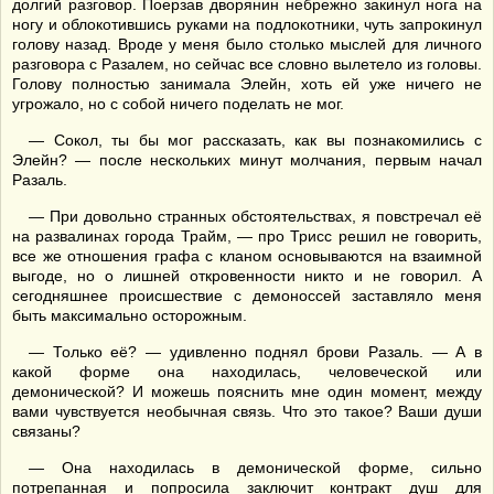
долгий разговор. Поерзав дворянин небрежно закинул нога на
ногу и облокотившись руками на подлокотники, чуть запрокинул
голову назад. Вроде у меня было столько мыслей для личного
разговора с Разалем, но сейчас все словно вылетело из головы.
Голову полностью занимала Элейн, хоть ей уже ничего не
угрожало, но с собой ничего поделать не мог.
— Сокол, ты бы мог рассказать, как вы познакомились с
Элейн? — после нескольких минут молчания, первым начал
Разаль.
— При довольно странных обстоятельствах, я повстречал её
на развалинах города Трайм, — про Трисс решил не говорить,
все же отношения графа с кланом основываются на взаимной
выгоде, но о лишней откровенности никто и не говорил. А
сегодняшнее происшествие с демоноссей заставляло меня
быть максимально осторожным.
— Только её? — удивленно поднял брови Разаль. — А в
какой форме она находилась, человеческой или
демонической? И можешь пояснить мне один момент, между
вами чувствуется необычная связь. Что это такое? Ваши души
связаны?
— Она находилась в демонической форме, сильно
потрепанная и попросила заключит контракт душ для