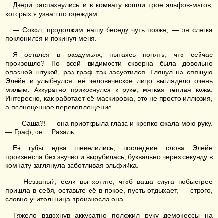
Двери распахнулись и в комнату вошли трое эльфов-магов,
которых я узнал по одеждам.
— Сокол, продолжим нашу беседу чуть позже, — он слегка
поклонился и покинул меня.
Я остался в раздумьях, пытаясь понять, что сейчас
произошло? По всей видимости скверна была довольно
опасной штукой, раз граф так засуетился. Глянул на спящую
Элейн и улыбнулся, её человеческое лицо выглядело очень
милым. Аккуратно прикоснулся к руке, мягкая теплая кожа.
Интересно, как работает её маскировка, это не просто иллюзия,
а полноценное перевоплощение.
— Саша?! — она приоткрыла глаза и крепко сжала мою руку.
— Граф, он… Разаль…
Её губы едва шевелились, последние слова Элейн
произнесла без звучно и вырубилась, буквально через секунду в
комнату заглянула заботливая эльфийка.
— Незваный, если вы хотите, чтоб ваша слуга побыстрее
пришла в себя, оставьте её в покое, пусть отдыхает, — строго,
словно учительница произнесла она.
Тяжело вздохнув аккуратно положил руку демонессы на