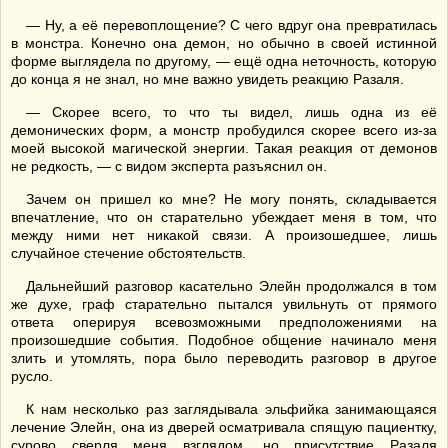
— Ну, а её перевоплощение? С чего вдруг она превратилась
в монстра. Конечно она демон, но обычно в своей истинной
форме выглядела по другому, — ещё одна неточность, которую
до конца я не знал, но мне важно увидеть реакцию Разаля.
— Скорее всего, то что ты видел, лишь одна из её
демонических форм, а монстр пробудился скорее всего из-за
моей высокой магической энергии. Такая реакция от демонов
не редкость, — с видом эксперта разъяснил он.
Зачем он пришел ко мне? Не могу понять, складывается
впечатление, что он старательно убеждает меня в том, что
между ними нет никакой связи. А произошедшее, лишь
случайное стечение обстоятельств.
Дальнейший разговор касательно Элейн продолжался в том
же духе, граф старательно пытался увильнуть от прямого
ответа оперируя всевозможными предположениями на
произошедшие события. Подобное общение начинало меня
злить и утомлять, пора было переводить разговор в другое
русло.
К нам несколько раз заглядывала эльфийка занимающаяся
лечение Элейн, она из дверей осматривала спящую пациентку,
сурово сверля меня взглядом, но присутствие Разаля