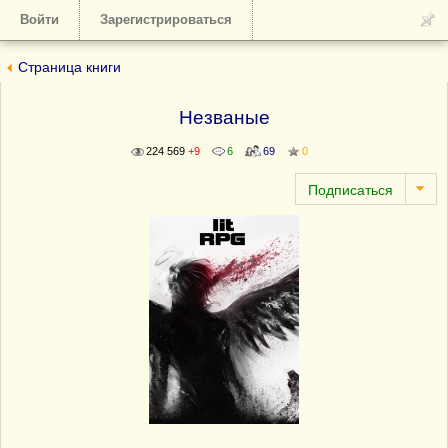
Войти
Зарегистрироваться
Страница книги
Незваные
224 569
+9
6
69
0