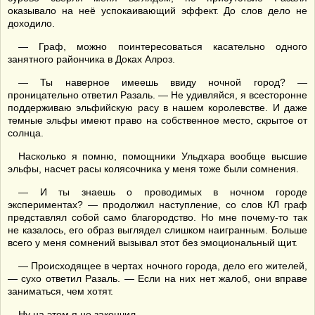
оказывало на неё успокаивающий эффект. До слов дело не
доходило.
— Граф, можно поинтересоваться касательно одного
занятного райончика в Доках Алроз.
— Ты наверное имеешь ввиду ночной город? —
проницательно ответил Разаль. — Не удивляйся, я всесторонне
поддерживаю эльфийскую расу в нашем королевстве. И даже
темные эльфы имеют право на собственное место, скрытое от
солнца.
Насколько я помню, помощники Ульдхара вообще высшие
эльфы, насчет расы колясочника у меня тоже были сомнения.
— И ты знаешь о проводимых в ночном городе
экспериментах? — продолжил наступление, со слов КЛ граф
представлял собой само благородство. Но мне почему-то так
не казалось, его образ выглядел слишком наигранным. Больше
всего у меня сомнений вызывал этот без эмоциональный щит.
— Происходящее в чертах ночного города, дело его жителей,
— сухо ответил Разаль. — Если на них нет жалоб, они вправе
заниматься, чем хотят.
Ну на этом я не закончил.