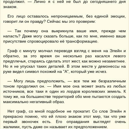
продолжил. — Лично я с ней не был до сегодняшнего дня
знаком.
Его лицо оставалось непроницаемым, без единой эмоции,
говорит ли он правду? Сейчас мы это проверим:
— Так почему она выкрикнула ваше имя, прежде чем
напасть? Даже могу сказать больше, как по мне, именно ваше
присутствие спровоцировало её трансформацию.
Граф с минуту молчал переводя взгляд с меня на Элейн и
обратно, за это время он несколько раз касался левого
предплечья, стараясь сделать этот жест, как можно незаметнее.
Но я не упускал таких деталей. В этом месте у демонессы на
руке видел символ похожий на "А", который уже исчез.
— Могу лишь предположить, — все тем же безразличным
тоном продолжил он. — Имя мое она может знать из любых
источников, все таки я один из лордов королевских земель. К
тому же, на большинстве территорий обо мне пытаются создать
максимально негативный образ.
Нет граф, со мной подобное не прокатит. Со слов Элейн я
прекрасно помню, что ей плохо знаком этот мир, так что уже
первый звоночек есть. Его оправдания выглядят очень
жалкими, пусть даже он называет их предположением.