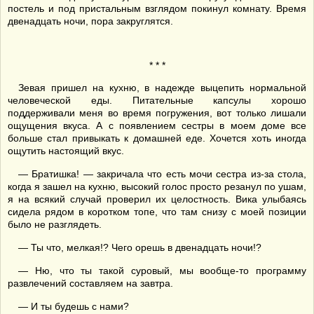
постель и под пристальным взглядом покинул комнату. Время
двенадцать ночи, пора закруглятся.
* * *
Зевая пришел на кухню, в надежде выцепить нормальной
человеческой еды. Питательные капсулы хорошо
поддерживали меня во время погружения, вот только лишали
ощущения вкуса. А с появлением сестры в моем доме все
больше стал привыкать к домашней еде. Хочется хоть иногда
ощутить настоящий вкус.
— Братишка! — закричала что есть мочи сестра из-за стола,
когда я зашел на кухню, высокий голос просто резанул по ушам,
я на всякий случай проверил их целостность. Вика улыбаясь
сидела рядом в коротком топе, что там снизу с моей позиции
было не разглядеть.
— Ты что, мелкая!? Чего орешь в двенадцать ночи!?
— Ню, что ты такой суровый, мы вообще-то программу
развлечений составляем на завтра.
— И ты будешь с нами?