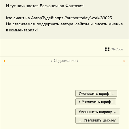
И тут начинается Бесконечная Фантазия!
Кто сидит на АвторТудей:https://author.today/work/33025
Не стесняемся поддержать автора лайком и писать мнение
в комментариях!
QRCode
↓ Содержание ↓